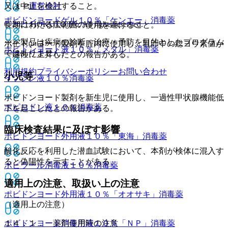
運営会社
又は中止を検討すること。
ポビドンヨードゲル１０％「ケンエー」
消毒薬
© 2021 HOKUTO Inc. All rights reserved.
長期にわたる広範囲の使用を避けること。
※本製品は疾病の診断・治療・予防を目的としたプログラム
ポビドンヨード製剤を腟内に使用し、乳汁中の総ヨウ素値が
ポビドンヨード液１０％「メタル」
消毒薬
ではありません。
一過性に上昇したとの報告がある。
利用規約
プライバシーポリシー
お問い合わせ
小児等
イソジン液１０％
消毒薬
ポビドンヨード製剤を新生児に使用し、一過性甲状腺機能低
ポピヨドン液１０％
消毒薬
下を起こしたとの報告がある。
臨床検査結果に及ぼす影響
ポビドンヨード外用液１０％「東海」
消毒薬
酸化反応を利用した潜血試験において、本剤が検体に混入す
ると偽陽性を示すことがある。
ポピラール消毒液１０％
消毒薬
適用上の注意、取扱い上の注意
ポビドンヨード外用液１０％「オオサキ」
消毒薬
（適用上の注意）
ポビドンヨード消毒用液１０％「ＮＰ」
１４．１． 薬剤使用時の注意
消毒薬