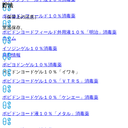
貯法
ポピヨドンフィールド１０％
消毒薬
（保管上の注意）
室温保存。
ポビドンヨードフィールド外用液１０％「明治」
消毒薬
ホーム
イソジンゲル１０％
消毒薬
薬剤情報
ポピヨドンゲル１０％
消毒薬
ポビドンヨードゲル１０％「イワキ」
ポビドンヨードゲル１０％「ＶＴＲＳ」
消毒薬
ポビドンヨードゲル１０％「ケンエー」
消毒薬
ポビドンヨード液１０％「メタル」
消毒薬