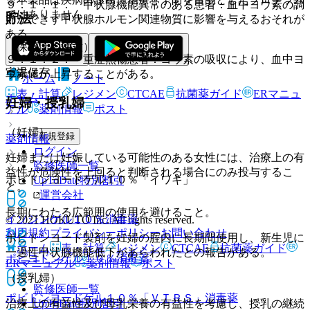
９．１．１． 甲状腺機能異常のある患者：血中ヨウ素の調
ではありません。
貯法
節ができず甲状腺ホルモン関連物質に影響を与えるおそれが
ある。
（保管上の注意）
９．１．２． 重症熱傷患者：ヨウ素の吸収により、血中ヨ
室温保存。
ウ素値が上昇することがある。
ホーム
ノート
表・計算
レジメン
CTCAE
抗菌薬ガイド
ERマニュ
ホーム
妊婦・授乳婦
アル
薬剤情報
ポスト
（妊婦）
新規登録
薬剤情報
ログイン
妊婦または妊娠している可能性のある女性には、治療上の有
監修医師一覧
益性が危険性を上回ると判断される場合にのみ投与するこ
ポビドンヨードゲル１０％「イワキ」
UpToDate特別割引
と。
運営会社
長期にわたる広範囲の使用を避けること。
イソジンゲル１０％
消毒薬
© 2021 HOKUTO Inc. All rights reserved.
利用規約
プライバシーポリシー
お問い合わせ
ポビドンヨード製剤を妊婦の腟内に長期間使用し、新生児に
ホーム
表・計算
レジメン
CTCAE
抗菌薬ガイド
一過性甲状腺機能低下があらわれたとの報告がある。
ポピヨドンゲル１０％
消毒薬
ERマニュアル
薬剤情報
ポスト
（授乳婦）
監修医師一覧
ポビドンヨードゲル１０％「ＶＴＲＳ」
消毒薬
UpToDate特別割引
治療上の有益性及び母乳栄養の有益性を考慮し、授乳の継続