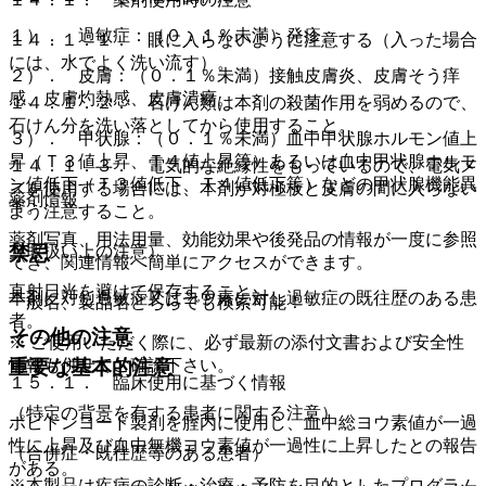
１）． 過敏症：（０．１％未満）発疹。
１４．１．１． 眼に入らないように注意する（入った場合
には、水でよく洗い流す）。
２）． 皮膚：（０．１％未満）接触皮膚炎、皮膚そう痒
感、皮膚灼熱感、皮膚潰瘍。
１４．１．２． 石けん類は本剤の殺菌作用を弱めるので、
石けん分を洗い落としてから使用すること。
３）． 甲状腺：（０．１％未満）血中甲状腺ホルモン値上
昇（Ｔ３値上昇、Ｔ４値上昇等）あるいは血中甲状腺ホルモ
１４．１．３． 電気的な絶縁性をもっているので、電気メ
ン値低下（Ｔ３値低下、Ｔ４値低下等）などの甲状腺機能異
スを使用する場合には、本剤が対極板と皮膚の間に入らない
薬剤情報
常。
よう注意すること。
薬剤写真、用法用量、効能効果や後発品の情報が一度に参照
禁忌
（取扱い上の注意）
でき、関連情報へ簡単にアクセスができます。
直射日光を避けて保存すること。
本剤に対し過敏症又はヨウ素に対し過敏症の既往歴のある患
一般名、製品名どちらでも検索可能！
者。
その他の注意
※ ご使用いただく際に、必ず最新の添付文書および安全性
情報も併せてご確認下さい。
重要な基本的注意
１５．１． 臨床使用に基づく情報
（特定の背景を有する患者に関する注意）
ポビドンヨード製剤を腟内に使用し、血中総ヨウ素値が一過
性に上昇及び血中無機ヨウ素値が一過性に上昇したとの報告
（合併症・既往歴等のある患者）
がある。
※本製品は疾病の診断・治療・予防を目的としたプログラム