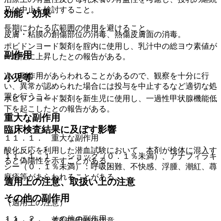
又は中止を検討すること。
効能・効果
長期にわたる広範囲の使用を避けること。
皮膚・粘膜の創傷部位の消毒、熱傷皮膚面の消毒。
ポビドンヨード製剤を腟内に使用し、乳汁中の総ヨウ素値が
副作用
一過性に上昇したとの報告がある。
次の副作用があらわれることがあるので、観察を十分に行
小児等
い、異常が認められた場合には投与を中止するなど適切な処
置を行うこと。
ポビドンヨード製剤を新生児に使用し、一過性甲状腺機能低
下を起こしたとの報告がある。
重大な副作用
臨床検査結果に及ぼす影響
１１．１． 重大な副作用
酸化反応を利用した潜血試験において、本剤が検体に混入す
１１．１．１． ショック（０．１％未満）、アナフィラキ
ると偽陽性を示すことがある。
シー（０．１％未満）：呼吸困難、不快感、浮腫、潮紅、蕁
麻疹等があらわれることがある。
適用上の注意、取扱い上の注意
その他の副作用
（適用上の注意）
１１．２． その他の副作用
１４．１． 薬剤使用時の注意