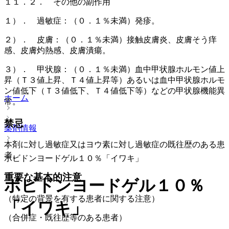
１１．２． その他の副作用
１）． 過敏症：（０．１％未満）発疹。
２）． 皮膚：（０．１％未満）接触皮膚炎、皮膚そう痒
感、皮膚灼熱感、皮膚潰瘍。
３）． 甲状腺：（０．１％未満）血中甲状腺ホルモン値上
昇（Ｔ３値上昇、Ｔ４値上昇等）あるいは血中甲状腺ホルモ
ン値低下（Ｔ３値低下、Ｔ４値低下等）などの甲状腺機能異
ホーム
常。
禁忌
薬剤情報
本剤に対し過敏症又はヨウ素に対し過敏症の既往歴のある患
者。
ポビドンヨードゲル１０％「イワキ」
重要な基本的注意
ポビドンヨードゲル１０％
（特定の背景を有する患者に関する注意）
「イワキ」
（合併症・既往歴等のある患者）