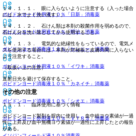
１４．１．１． 眼に入らないように注意する（入った場合
ポビドンヨード外用液１０％「日新」
消毒薬
には、水でよく洗い流す）。
１４．１．２． 石けん類は本剤の殺菌作用を弱めるので、
ポビドンヨード外用液１０％「明治」
消毒薬
石けん分を洗い落としてから使用すること。
１４．１．３． 電気的な絶縁性をもっているので、電気メ
ポビドンヨード消毒液１０％「ケンエー」
消毒薬
スを使用する場合には、本剤が対極板と皮膚の間に入らない
よう注意すること。
ポビドンヨード外用液１０％「イワキ」
消毒薬
（取扱い上の注意）
直射日光を避けて保存すること。
ポビドンヨード消毒液１０％「カネイチ」
消毒薬
その他の注意
ポビドンヨード消毒液１０％「シオエ」
消毒薬
１５．１． 臨床使用に基づく情報
ポビドンヨード製剤を腟内に使用し、血中総ヨウ素値が一過
ポビドンヨード外用液１０％「ＶＴＲＳ」
消毒薬
性に上昇及び血中無機ヨウ素値が一過性に上昇したとの報告
がある。
イソジンフィールド液１０％
消毒薬