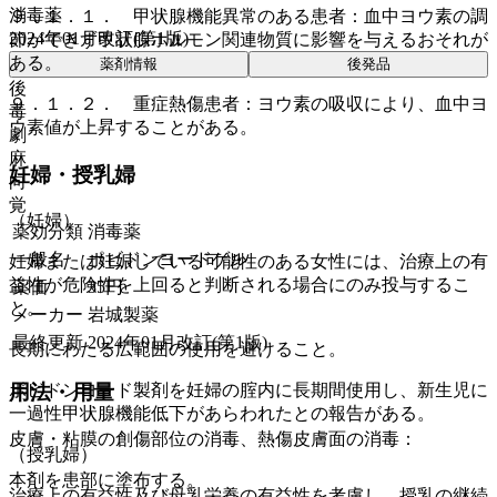
消毒薬
９．１．１． 甲状腺機能異常のある患者：血中ヨウ素の調
2024年01月改訂(第1版)
節ができず甲状腺ホルモン関連物質に影響を与えるおそれが
ある。
薬剤情報
後発品
後
９．１．２． 重症熱傷患者：ヨウ素の吸収により、血中ヨ
毒
ウ素値が上昇することがある。
劇
麻
妊婦・授乳婦
向
覚
（妊婦）
薬効分類
消毒薬
一般名
ポビドンヨードゲル
妊婦または妊娠している可能性のある女性には、治療上の有
益性が危険性を上回ると判断される場合にのみ投与するこ
薬価
35
円
と。
メーカー
岩城製薬
最終更新
2024年01月改訂(第1版)
長期にわたる広範囲の使用を避けること。
ポビドンヨード製剤を妊婦の腟内に長期間使用し、新生児に
用法・用量
一過性甲状腺機能低下があらわれたとの報告がある。
皮膚・粘膜の創傷部位の消毒、熱傷皮膚面の消毒：
（授乳婦）
本剤を患部に塗布する。
治療上の有益性及び母乳栄養の有益性を考慮し、授乳の継続