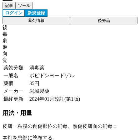
記事
ツール
ログイン
新規登録
薬剤情報
後発品
後
毒
劇
麻
向
覚
薬効分類
消毒薬
一般名
ポビドンヨードゲル
薬価
35
円
メーカー
岩城製薬
最終更新
2024年01月改訂(第1版)
用法・用量
皮膚・粘膜の創傷部位の消毒、熱傷皮膚面の消毒：
本剤を患部に塗布する。