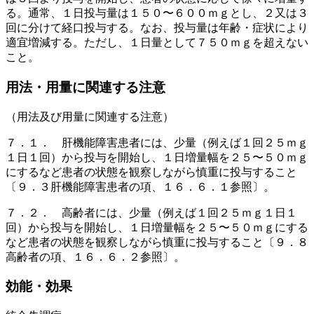
る。通常、１日投与量は１５０〜６００ｍｇとし、２又は３
回に分けて経口投与する。なお、投与量は年齢・症状により
適宜増減する。ただし、１日量として７５０ｍｇを超えない
こと。
用法・用量に関連する注意
（用法及び用量に関連する注意）
７．１． 肝機能障害患者には、少量（例えば１回２５ｍｇ
１日１回）から投与を開始し、１日増量幅を２５〜５０ｍｇ
にするなど患者の状態を観察しながら慎重に投与すること
〔９．３肝機能障害患者の項、１６．６．１参照〕。
７．２． 高齢者には、少量（例えば１回２５ｍｇ１日１
回）から投与を開始し、１日増量幅を２５〜５０ｍｇにする
など患者の状態を観察しながら慎重に投与すること〔９．８
高齢者の項、１６．６．２参照〕。
効能・効果