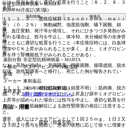
には、投与を中止し適切な処置を行うこと〔８．２、８．３
非定型抗精神病薬 > MARTA
参照〕。
2026年04月改訂(第3版)
薬剤情報
後発品
１１．１．３． 悪性症候群（Ｓｙｎｄｒｏｍｅ ｍａｌｉ
後
ｎ）（０．２％）：無動緘黙、強度筋強剛、嚥下困難、頻
毒
脈、血圧変動、発汗等が発現し、それにひきつづき発熱がみ
劇
られる場合は、投与を中止し、体冷却、水分補給等の全身管
麻
理とともに適切な処置を行うこと（本症発症時には、白血球
向
増加やＣＫ上昇がみられることが多く、また、ミオグロビン
覚
尿を伴う腎機能低下がみられることがある）。
薬効分類
非定型抗精神病薬 > MARTA
なお、高熱が持続し、意識障害、呼吸困難、循環虚脱、脱水
一般名
クエチアピンフマル酸塩錠
症状、急性腎障害へと移行し、死亡した例が報告されてい
薬価
37
円
る。
メーカー
東和薬品
１１．１．４． 横紋筋融解症（頻度不明）：筋肉痛、脱力
2026年04月改訂(第3版)
最終更新
感、ＣＫ上昇、血中ミオグロビン上昇及び尿中ミオグロビン
添付文書のPDFはこちら
上昇等が認められた場合には投与を中止し、適切な処置を行
うこと。横紋筋融解症による急性腎障害の発症に注意するこ
用法・用量
と。
通常、成人にはクエチアピンとして１回２５ｍｇ、１日２又
１１．１．５． 痙攣（頻度不明）。
は３回より投与を開始し、患者の状態に応じて徐々に増量す