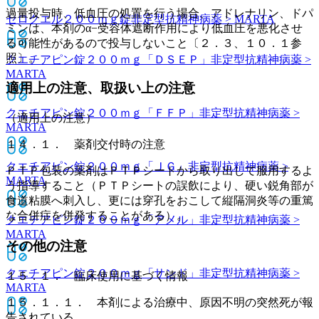
過量投与時、低血圧の処置を行う場合、アドレナリン、ドパ
セロクエル２００ｍｇ錠
非定型抗精神病薬 > MARTA
ミンは、本剤のα−受容体遮断作用により低血圧を悪化させ
る可能性があるので投与しないこと〔２．３、１０．１参
照〕。
クエチアピン錠２００ｍｇ「ＤＳＥＰ」
非定型抗精神病薬 >
MARTA
適用上の注意、取扱い上の注意
クエチアピン錠２００ｍｇ「ＦＦＰ」
非定型抗精神病薬 >
（適用上の注意）
MARTA
１４．１． 薬剤交付時の注意
クエチアピン錠２００ｍｇ「ＪＧ」
非定型抗精神病薬 >
ＰＴＰ包装の薬剤はＰＴＰシートから取り出して服用するよ
MARTA
う指導すること（ＰＴＰシートの誤飲により、硬い鋭角部が
食道粘膜へ刺入し、更には穿孔をおこして縦隔洞炎等の重篤
な合併症を併発することがある）。
クエチアピン錠２００ｍｇ「アメル」
非定型抗精神病薬 >
MARTA
その他の注意
クエチアピン錠２００ｍｇ「サンド」
非定型抗精神病薬 >
１５．１． 臨床使用に基づく情報
MARTA
１５．１．１． 本剤による治療中、原因不明の突然死が報
告されている。