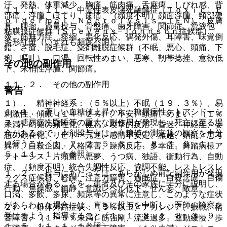
汗、発熱、体重減少、胸痛、筋肉痛、舌麻痺、しびれ感、背
１１．１．１１． 中毒性表皮壊死融解症（Ｔｏｘｉｃ Ｅ
部痛、浮腫、ほてり、歯痛、（頻度不明）顔面浮腫、頸部硬
ｐｉｄｅｒｍａｌ Ｎｅｃｒｏｌｙｓｉｓ：ＴＥＮ）、皮膚
直、腫瘤、過量投与、骨盤痛、歯牙障害、関節症、滑液包
粘膜眼症候群（Ｓｔｅｖｅｎｓ−Ｊｏｈｎｓｏｎ症候群）、
炎、筋無力症、痙縮、悪化反応、偶発外傷、耳障害、味覚倒
多形紅斑（いずれも頻度不明）。
錯、ざ瘡、脱毛症、薬剤離脱症候群（不眠、悪心、頭痛、下
痢、嘔吐）、口渇、回転性めまい、悪寒、靭帯捻挫、意欲低
その他の副作用
下、末梢性浮腫、関節痛。
１１．２． その他の副作用
警告
１）． 精神神経系：（５％以上）不眠（１９．３％）、易
１．１． 著しい血糖値上昇から、糖尿病性ケトアシドーシ
刺激性、傾眠（１４．２％）、不安、頭痛、めまい、（１％
ス、糖尿病性昏睡等の重大な副作用が発現し、死亡に至る場
未満）幻覚の顕在化、健忘、攻撃的反応、昏迷、神経症、妄
合があるので、本剤投与中は、血糖値の測定等の観察を十分
想の顕在化、リビドー亢進、感情不安定、激越、錯乱、思考
に行うこと〔１．２、２．５、８．１、８．３、９．１．
異常、自殺企図、人格障害、躁病反応、多幸症、舞踏病様ア
５、１１．１．１参照〕。
テトーシス、片頭痛、悪夢、うつ病、独語、衝動行為、自動
症、（頻度不明）統合失調性反応、協調不能、レストレスレ
１．２． 投与にあたっては、あらかじめ前記副作用が発現
ッグス症候群、軽躁、注意力障害、過眠症、自殺念慮、自傷
する場合があることを、患者及びその家族に十分に説明し、
行動、焦躁感、鎮静、意識レベル低下、せん妄、敵意。
口渇、多飲、多尿、頻尿等の異常に注意し、このような症状
があらわれた場合には、直ちに投与を中断し、医師の診察を
２）． 錐体外路症状：（５％以上）アカシジア、振戦、構
受けるよう、指導すること〔１．１、８．１、８．３、９．
音障害、（１〜５％未満）筋強剛、流涎過多、運動緩慢、歩
１．５、１１．１．１参照〕。