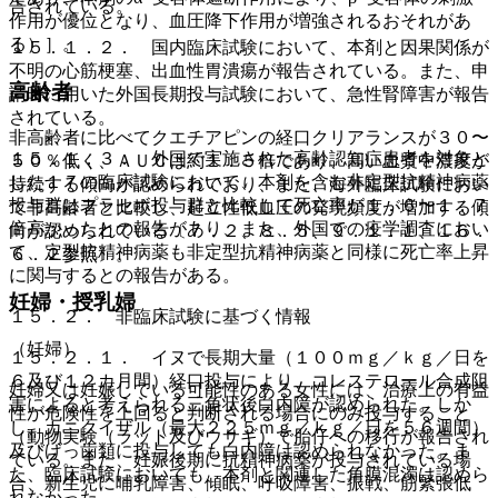
告されている。
作用が優位となり、血圧降下作用が増強されるおそれがあ
る）］。
１５．１．２． 国内臨床試験において、本剤と因果関係が
不明の心筋梗塞、出血性胃潰瘍が報告されている。また、申
高齢者
請時に用いた外国長期投与試験において、急性腎障害が報告
されている。
非高齢者に比べてクエチアピンの経口クリアランスが３０〜
１５．１．３． 外国で実施された高齢認知症患者を対象と
５０％低く、ＡＵＣは約１．５倍であり、高い血漿中濃度が
した１７の臨床試験において、本剤を含む非定型抗精神病薬
持続する傾向が認められており、また、海外臨床試験におい
投与群はプラセボ投与群と比較して死亡率が１．６〜１．７
て非高齢者と比較し、起立性低血圧の発現頻度が増加する傾
倍高かったとの報告があり、また、外国での疫学調査におい
向が認められている〔７．２、８．５、９．１．１、１６．
て、定型抗精神病薬も非定型抗精神病薬と同様に死亡率上昇
６．２参照〕。
に関与するとの報告がある。
妊婦・授乳婦
１５．２． 非臨床試験に基づく情報
（妊婦）
１５．２．１． イヌで長期大量（１００ｍｇ／ｋｇ／日を
６及び１２カ月間）経口投与により、コレステロール合成阻
妊婦又は妊娠している可能性のある女性には、治療上の有益
害によると考えられる三角状後白内障が認められた。しか
性が危険性を上回ると判断される場合にのみ投与すること
し、カニクイザル（最大２２５ｍｇ／ｋｇ／日を５６週間）
（動物実験（ラット及びウサギ）で胎仔への移行が報告され
及びげっ歯類に投与しても白内障は認められなかった。ま
ている。また、妊娠後期に抗精神病薬が投与されている場
た、臨床試験においても、本剤と関連した角膜混濁は認めら
合、新生児に哺乳障害、傾眠、呼吸障害、振戦、筋緊張低
れなかった。