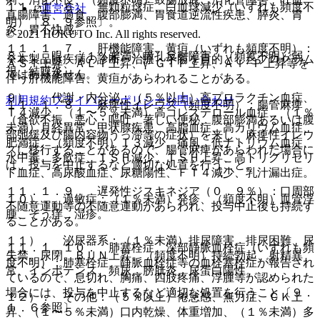
１１．１．６． 無顆粒球症、白血球減少（いずれも頻度不
運営会社
直腸障害、過食、腹部膨満、胃食道逆流性疾患、膵炎、胃
明）〔８．９参照〕。
炎、胃不快感。
© 2021 HOKUTO Inc. All rights reserved.
１１．１．７． 肝機能障害、黄疸（いずれも頻度不明）：
８）． 眼：（１％未満）瞳孔反射障害、（頻度不明）弱
※本製品は疾病の診断・治療・予防を目的としたプログラム
ＡＳＴ上昇、ＡＬＴ上昇、γ−ＧＴＰ上昇、Ａｌ−Ｐ上昇等を
視、結膜炎。
ではありません。
伴う肝機能障害、黄疸があらわれることがある。
９）． 代謝・内分泌：（５％以上）高プロラクチン血症、
利用規約
プライバシーポリシー
お問い合わせ
１１．１．８． 麻痺性イレウス（頻度不明）：腸管麻痺
Ｔ４減少、（１〜５％未満）高コレステロール血症、（１％
（食欲不振、悪心・嘔吐、著しい便秘、腹部膨満あるいは腹
未満）月経異常、甲状腺疾患、高脂血症、高カリウム血症、
部弛緩及び腸内容物うっ滞等の症状）を来し、麻痺性イレウ
肥満症、（頻度不明）Ｔ３減少、痛風、低ナトリウム血症、
スに移行することがあるので、腸管麻痺があらわれた場合に
水中毒、多飲症、ＴＳＨ減少、ＴＳＨ上昇、高トリグリセリ
は、投与を中止するなど適切な処置を行うこと。
ド血症、高尿酸血症、尿糖陽性、ＦＴ４減少、乳汁漏出症。
１１．１．９． 遅発性ジスキネジア（０．９％）：口周部
１０）． 過敏症：（１％未満）発疹、（頻度不明）血管浮
不随意運動等の不随意運動があらわれ、投与中止後も持続す
腫、そう痒、湿疹。
ることがある。
１１）． 泌尿器系：（１％未満）排尿障害、排尿困難、尿
１１．１．１０． 肺塞栓症、深部静脈血栓症（いずれも頻
失禁、尿閉、ＢＵＮ上昇、（頻度不明）持続勃起、射精異
度不明）：肺塞栓症、静脈血栓症等の血栓塞栓症が報告され
常、インポテンス、頻尿、膀胱炎、尿蛋白陽性。
ているので、息切れ、胸痛、四肢疼痛、浮腫等が認められた
場合には、投与を中止するなど適切な処置を行うこと〔９．
１２）． その他：（５％以上）倦怠感、無力症、ＣＫ上
１．６参照〕。
昇、（１〜５％未満）口内乾燥、体重増加、（１％未満）多