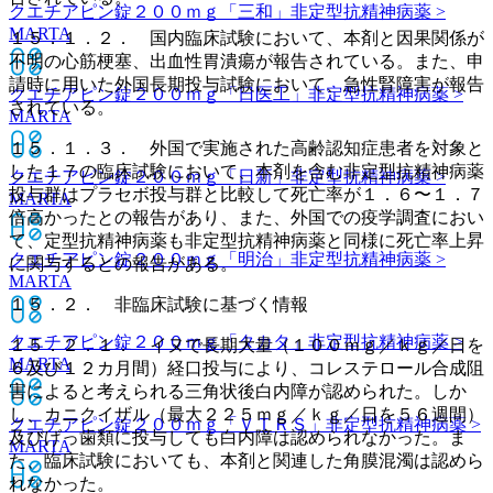
クエチアピン錠２００ｍｇ「三和」
非定型抗精神病薬 >
MARTA
１５．１．２． 国内臨床試験において、本剤と因果関係が
不明の心筋梗塞、出血性胃潰瘍が報告されている。また、申
請時に用いた外国長期投与試験において、急性腎障害が報告
クエチアピン錠２００ｍｇ「日医工」
非定型抗精神病薬 >
されている。
MARTA
１５．１．３． 外国で実施された高齢認知症患者を対象と
した１７の臨床試験において、本剤を含む非定型抗精神病薬
クエチアピン錠２００ｍｇ「日新」
非定型抗精神病薬 >
投与群はプラセボ投与群と比較して死亡率が１．６〜１．７
MARTA
倍高かったとの報告があり、また、外国での疫学調査におい
て、定型抗精神病薬も非定型抗精神病薬と同様に死亡率上昇
クエチアピン錠２００ｍｇ「明治」
非定型抗精神病薬 >
に関与するとの報告がある。
MARTA
１５．２． 非臨床試験に基づく情報
クエチアピン錠２００ｍｇ「タカタ」
非定型抗精神病薬 >
１５．２．１． イヌで長期大量（１００ｍｇ／ｋｇ／日を
MARTA
６及び１２カ月間）経口投与により、コレステロール合成阻
害によると考えられる三角状後白内障が認められた。しか
し、カニクイザル（最大２２５ｍｇ／ｋｇ／日を５６週間）
クエチアピン錠２００ｍｇ「ＶＴＲＳ」
非定型抗精神病薬 >
及びげっ歯類に投与しても白内障は認められなかった。ま
MARTA
た、臨床試験においても、本剤と関連した角膜混濁は認めら
れなかった。