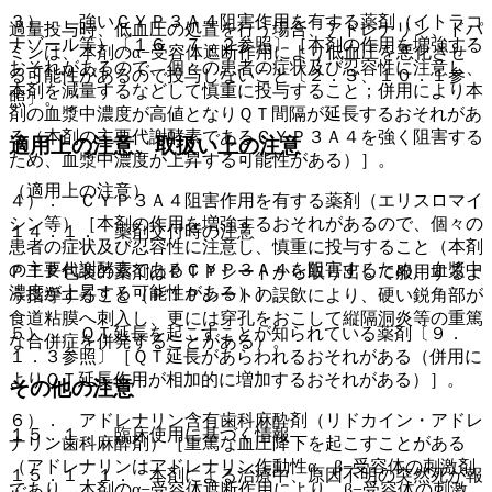
３）． 強いＣＹＰ３Ａ４阻害作用を有する薬剤（イトラコ
過量投与時、低血圧の処置を行う場合、アドレナリン、ドパ
ナゾール等）〔１６．７．２参照〕［本剤の作用を増強する
ミンは、本剤のα−受容体遮断作用により低血圧を悪化させ
おそれがあるので、個々の患者の症状及び忍容性に注意し、
る可能性があるので投与しないこと〔２．３、１０．１参
本剤を減量するなどして慎重に投与すること；併用により本
照〕。
剤の血漿中濃度が高値となりＱＴ間隔が延長するおそれがあ
る（本剤の主要代謝酵素であるＣＹＰ３Ａ４を強く阻害する
適用上の注意、取扱い上の注意
ため、血漿中濃度が上昇する可能性がある）］。
（適用上の注意）
４）． ＣＹＰ３Ａ４阻害作用を有する薬剤（エリスロマイ
シン等）［本剤の作用を増強するおそれがあるので、個々の
１４．１． 薬剤交付時の注意
患者の症状及び忍容性に注意し、慎重に投与すること（本剤
の主要代謝酵素であるＣＹＰ３Ａ４を阻害するため、血漿中
ＰＴＰ包装の薬剤はＰＴＰシートから取り出して服用するよ
濃度が上昇する可能性がある）］。
う指導すること（ＰＴＰシートの誤飲により、硬い鋭角部が
食道粘膜へ刺入し、更には穿孔をおこして縦隔洞炎等の重篤
５）． ＱＴ延長を起こすことが知られている薬剤〔９．
な合併症を併発することがある）。
１．３参照〕［ＱＴ延長があらわれるおそれがある（併用に
よりＱＴ延長作用が相加的に増加するおそれがある）］。
その他の注意
６）． アドレナリン含有歯科麻酔剤（リドカイン・アドレ
１５．１． 臨床使用に基づく情報
ナリン歯科麻酔剤）［重篤な血圧降下を起こすことがある
（アドレナリンはアドレナリン作動性α、β−受容体の刺激剤
１５．１．１． 本剤による治療中、原因不明の突然死が報
であり、本剤のα−受容体遮断作用により、β−受容体の刺激