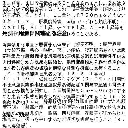
る。通常、１日投与量は１５０〜６００ｍｇとし、２又は３
１１．１．６． 無顆粒球症、白血球減少（いずれも頻度不
回に分けて経口投与する。なお、投与量は年齢・症状により
明）〔８．９参照〕。
適宜増減する。ただし、１日量として７５０ｍｇを超えない
こと。
１１．１．７． 肝機能障害、黄疸（いずれも頻度不明）：
ＡＳＴ上昇、ＡＬＴ上昇、γ−ＧＴＰ上昇、Ａｌ−Ｐ上昇等を
用法・用量に関連する注意
伴う肝機能障害、黄疸があらわれることがある。
１１．１．８． 麻痺性イレウス（頻度不明）：腸管麻痺
（用法及び用量に関連する注意）
（食欲不振、悪心・嘔吐、著しい便秘、腹部膨満あるいは腹
７．１． 肝機能障害患者には、少量（例えば１回２５ｍｇ
部弛緩及び腸内容物うっ滞等の症状）を来し、麻痺性イレウ
１日１回）から投与を開始し、１日増量幅を２５〜５０ｍｇ
スに移行することがあるので、腸管麻痺があらわれた場合に
にするなど患者の状態を観察しながら慎重に投与すること
は、投与を中止するなど適切な処置を行うこと。
〔９．３肝機能障害患者の項、１６．６．１参照〕。
１１．１．９． 遅発性ジスキネジア（０．９％）：口周部
７．２． 高齢者には、少量（例えば１回２５ｍｇ１日１
不随意運動等の不随意運動があらわれ、投与中止後も持続す
回）から投与を開始し、１日増量幅を２５〜５０ｍｇにする
ることがある。
など患者の状態を観察しながら慎重に投与すること〔９．８
１１．１．１０． 肺塞栓症、深部静脈血栓症（いずれも頻
高齢者の項、１６．６．２参照〕。
度不明）：肺塞栓症、静脈血栓症等の血栓塞栓症が報告され
ているので、息切れ、胸痛、四肢疼痛、浮腫等が認められた
効能・効果
場合には、投与を中止するなど適切な処置を行うこと〔９．
１．６参照〕。
統合失調症。