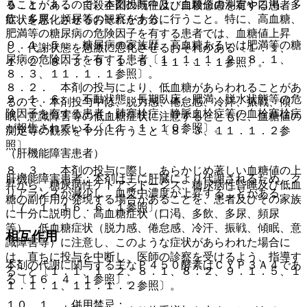
ることがあるので、本剤投与中は、血糖値の測定や口渇、多
９．１．４． 自殺企図の既往及び自殺念慮を有する患者：
飲、多尿、頻尿等の観察を十分に行うこと。特に、高血糖、
症状を悪化させるおそれがある。
肥満等の糖尿病の危険因子を有する患者では、血糖値上昇
９．１．５． 糖尿病の家族歴、高血糖あるいは肥満等の糖
し、代謝状態を急激に悪化させるおそれがある〔１．１、
尿病の危険因子を有する患者〔１．１、１．２、８．１、
１．２、８．３、９．１．５、１１．１．１参照〕。
８．３、１１．１．１参照〕。
８．２． 本剤の投与により、低血糖があらわれることがあ
９．１．６． 不動状態、長期臥床、肥満、脱水状態等の危
るので、本剤投与中は、脱力感、倦怠感、冷汗、振戦、傾
険因子を有する患者：肺塞栓症、静脈血栓症等の血栓塞栓症
眠、意識障害等の低血糖症状に注意するとともに、血糖値の
が報告されている〔１１．１．１０参照〕。
測定等の観察を十分に行うこと〔８．３、１１．１．２参
照〕。
（肝機能障害患者）
８．３． 本剤の投与に際し、あらかじめ著しい血糖値の上
肝機能障害患者：本剤は主に肝臓により代謝されるため、ク
昇から、糖尿病性ケトアシドーシス、糖尿病性昏睡及び低血
リアランスが減少し、血漿中濃度が上昇することがある
糖の副作用が発現する場合があることを、患者及びその家族
〔７．１、１６．６．１参照〕。
に十分に説明し、高血糖症状（口渇、多飲、多尿、頻尿
等）、低血糖症状（脱力感、倦怠感、冷汗、振戦、傾眠、意
相互作用
識障害等）に注意し、このような症状があらわれた場合に
は、直ちに投与を中断し、医師の診察を受けるよう、指導す
本剤の代謝に関与する主なＰ４５０酵素はＣＹＰ３Ａ４であ
ること〔１．１、１．２、８．１、８．２、９．１．５、１
る〔１６．４．１参照〕。
１．１．１、１１．１．２参照〕。
１０．１． 併用禁忌：