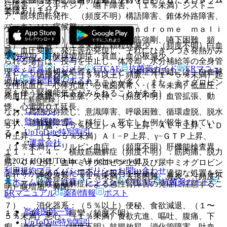
行障害、ジスキネジア、嚥下障害、（１％未満）ジストニ
ではありません。
参照〕。
ア、眼球回転発作、（頻度不明）構語障害、錐体外路障害、
パーキンソン症候群。
１１．１．３． 悪性症候群（Ｓｙｎｄｒｏｍｅ ｍａｌｉ
ｎ）（０．２％）：無動緘黙、強度筋強剛、嚥下困難、頻
３）． 血液：（１％未満）顆粒球減少、（頻度不明）白血
脈、血圧変動、発汗等が発現し、それにひきつづき発熱がみ
球数増加、好酸球増加症、貧血、血小板減少。
ホーム
ノート
られる場合は、投与を中止し、体冷却、水分補給等の全身管
表・計算
レジメン
CTCAE
抗菌薬ガイド
ERマニュ
理とともに適切な処置を行うこと（本症発症時には、白血球
４）． 循環器系：（５％以上）頻脈、（１〜５％未満）起
アル
薬剤情報
ポスト
増加やＣＫ上昇がみられることが多く、また、ミオグロビン
立性低血圧、心悸亢進、心電図異常、（１％未満）低血圧、
尿を伴う腎機能低下がみられることがある）。
高血圧、徐脈、不整脈、失神、（頻度不明）血管拡張、動
新規登録
悸、心電図ＱＴ延長。
ログイン
なお、高熱が持続し、意識障害、呼吸困難、循環虚脱、脱水
監修医師一覧
症状、急性腎障害へと移行し、死亡した例が報告されてい
５）． 肝臓：（５％以上）ＡＳＴ上昇、ＡＬＴ上昇、ＬＤ
UpToDate特別割引
る。
Ｈ上昇、（１〜５％未満）Ａｌ−Ｐ上昇、γ−ＧＴＰ上昇、
運営会社
（１％未満）ビリルビン血症、（頻度不明）肝機能検査異
１１．１．４． 横紋筋融解症（頻度不明）：筋肉痛、脱力
常。
© 2021 HOKUTO Inc. All rights reserved.
感、ＣＫ上昇、血中ミオグロビン上昇及び尿中ミオグロビン
利用規約
プライバシーポリシー
お問い合わせ
上昇等が認められた場合には投与を中止し、適切な処置を行
６）． 呼吸器系：（１％未満）去痰困難、鼻炎、（頻度不
ホーム
表・計算
レジメン
CTCAE
抗菌薬ガイド
うこと。横紋筋融解症による急性腎障害の発症に注意するこ
明）咳増加、鼻閉。
ERマニュアル
薬剤情報
ポスト
と。
７）． 消化器系：（５％以上）便秘、食欲減退、（１〜
監修医師一覧
１１．１．５． 痙攣（頻度不明）。
５％未満）悪心、（１％未満）食欲亢進、嘔吐、腹痛、下
UpToDate特別割引
痢、消化不良、（頻度不明）鼓腸放屁、消化管障害、吐血、