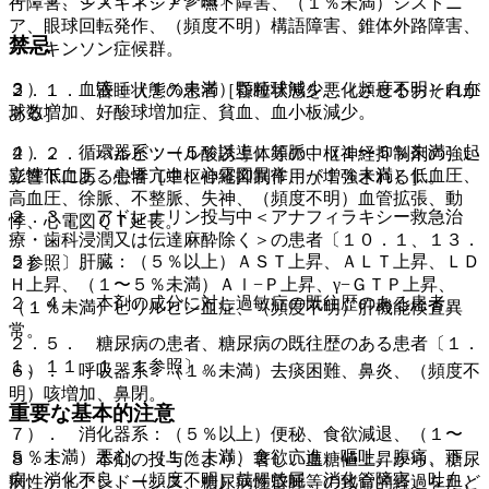
行障害、ジスキネジア、嚥下障害、（１％未満）ジストニ
ア、眼球回転発作、（頻度不明）構語障害、錐体外路障害、
禁忌
パーキンソン症候群。
３）． 血液：（１％未満）顆粒球減少、（頻度不明）白血
２．１． 昏睡状態の患者［昏睡状態を悪化させるおそれが
球数増加、好酸球増加症、貧血、血小板減少。
ある］。
４）． 循環器系：（５％以上）頻脈、（１〜５％未満）起
２．２． バルビツール酸誘導体等の中枢神経抑制剤の強い
立性低血圧、心悸亢進、心電図異常、（１％未満）低血圧、
影響下にある患者［中枢神経抑制作用が増強される］。
高血圧、徐脈、不整脈、失神、（頻度不明）血管拡張、動
２．３． アドレナリン投与中＜アナフィラキシー救急治
悸、心電図ＱＴ延長。
療・歯科浸潤又は伝達麻酔除く＞の患者〔１０．１、１３．
５）． 肝臓：（５％以上）ＡＳＴ上昇、ＡＬＴ上昇、ＬＤ
２参照〕。
Ｈ上昇、（１〜５％未満）Ａｌ−Ｐ上昇、γ−ＧＴＰ上昇、
２．４． 本剤の成分に対し過敏症の既往歴のある患者。
（１％未満）ビリルビン血症、（頻度不明）肝機能検査異
常。
２．５． 糖尿病の患者、糖尿病の既往歴のある患者〔１．
１、１１．１．１参照〕。
６）． 呼吸器系：（１％未満）去痰困難、鼻炎、（頻度不
明）咳増加、鼻閉。
重要な基本的注意
７）． 消化器系：（５％以上）便秘、食欲減退、（１〜
５％未満）悪心、（１％未満）食欲亢進、嘔吐、腹痛、下
８．１． 本剤の投与により、著しい血糖値上昇から、糖尿
痢、消化不良、（頻度不明）鼓腸放屁、消化管障害、吐血、
病性ケトアシドーシス、糖尿病性昏睡等の致命的経過をたど