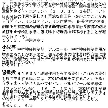
下、易刺激性等の離脱症状や錐体外路症状があらわれたとの
アドレナリン＜アナフィラキシー救急治療・歯科浸潤又は伝
報告がある）。
達麻酔除く＞＜ボスミン＞〔２．３、１３．２参照〕［アド
レナリンの作用を逆転させ重篤な血圧降下を起こすことがあ
（授乳婦）
る（アドレナリンはアドレナリン作動性α、β−受容体の刺激
剤であり、本剤のα−受容体遮断作用により、β−受容体の刺
治療上の有益性及び母乳栄養の有益性を考慮し、授乳の継続
激作用が優位となり、血圧降下作用が増強される）］。
又は中止を検討すること（ヒトで母乳中へ移行することが報
告されている）。
１０．２． 併用注意：
小児等
１）． 中枢神経抑制剤、アルコール［中枢神経抑制作用が
増強することがあるので、個々の患者の症状及び忍容性に注
小児等を対象とした有効性及び安全性を指標とした臨床試験
意し、慎重に投与すること（薬力学的相互作用を起こすこと
は実施していない。
がある）］。
過量投与
２）． ＣＹＰ３Ａ４誘導作用を有する薬剤（これらの薬剤
を投与中止する場合には、本剤の減量を要することがある）
１３．１． 症状
（フェニトイン、カルバマゼピン、バルビツール酸誘導体、
リファンピシン等）〔１６．７．１参照〕［本剤の作用が減
過量投与時、主な症状は傾眠、鎮静、頻脈、低血圧等であ
弱することがある（本剤の主要代謝酵素であるＣＹＰ３Ａ４
り、まれに昏睡、死亡に至る症例が報告されている。
の誘導により、本剤のクリアランスが増加することがあ
る）］。
１３．２． 処置