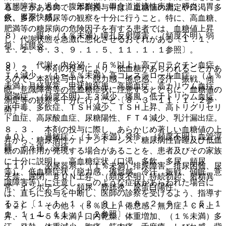
直腸障害、過食、腹部膨満、胃食道逆流性疾患、膵炎、胃
ることがあるので、本剤投与中は、血糖値の測定や口渇、多
炎、胃不快感。
飲、多尿、頻尿等の観察を十分に行うこと。特に、高血糖、
肥満等の糖尿病の危険因子を有する患者では、血糖値上昇
８）． 眼：（１％未満）瞳孔反射障害、（頻度不明）弱
し、代謝状態を急激に悪化させるおそれがある〔１．１、
視、結膜炎。
１．２、８．３、９．１．５、１１．１．１参照〕。
９）． 代謝・内分泌：（５％以上）高プロラクチン血症、
８．２． 本剤の投与により、低血糖があらわれることがあ
Ｔ４減少、（１〜５％未満）高コレステロール血症、（１％
るので、本剤投与中は、脱力感、倦怠感、冷汗、振戦、傾
未満）月経異常、甲状腺疾患、高脂血症、高カリウム血症、
眠、意識障害等の低血糖症状に注意するとともに、血糖値の
肥満症、（頻度不明）Ｔ３減少、痛風、低ナトリウム血症、
測定等の観察を十分に行うこと〔８．３、１１．１．２参
水中毒、多飲症、ＴＳＨ減少、ＴＳＨ上昇、高トリグリセリ
照〕。
ド血症、高尿酸血症、尿糖陽性、ＦＴ４減少、乳汁漏出症。
８．３． 本剤の投与に際し、あらかじめ著しい血糖値の上
１０）． 過敏症：（１％未満）発疹、（頻度不明）血管浮
昇から、糖尿病性ケトアシドーシス、糖尿病性昏睡及び低血
腫、そう痒、湿疹。
糖の副作用が発現する場合があることを、患者及びその家族
に十分に説明し、高血糖症状（口渇、多飲、多尿、頻尿
１１）． 泌尿器系：（１％未満）排尿障害、排尿困難、尿
等）、低血糖症状（脱力感、倦怠感、冷汗、振戦、傾眠、意
失禁、尿閉、ＢＵＮ上昇、（頻度不明）持続勃起、射精異
識障害等）に注意し、このような症状があらわれた場合に
常、インポテンス、頻尿、膀胱炎、尿蛋白陽性。
は、直ちに投与を中断し、医師の診察を受けるよう、指導す
ること〔１．１、１．２、８．１、８．２、９．１．５、１
１２）． その他：（５％以上）倦怠感、無力症、ＣＫ上
１．１．１、１１．１．２参照〕。
昇、（１〜５％未満）口内乾燥、体重増加、（１％未満）多