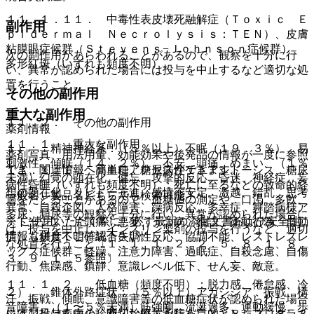
１１．１．１１． 中毒性表皮壊死融解症（Ｔｏｘｉｃ Ｅ
副作用
ｐｉｄｅｒｍａｌ Ｎｅｃｒｏｌｙｓｉｓ：ＴＥＮ）、皮膚
粘膜眼症候群（Ｓｔｅｖｅｎｓ−Ｊｏｈｎｓｏｎ症候群）、
次の副作用があらわれることがあるので、観察を十分に行
多形紅斑（いずれも頻度不明）。
い、異常が認められた場合には投与を中止するなど適切な処
置を行うこと。
その他の副作用
重大な副作用
１１．２． その他の副作用
薬剤情報
１１．１． 重大な副作用
１）． 精神神経系：（５％以上）不眠（１９．３％）、易
薬剤写真、用法用量、効能効果や後発品の情報が一度に参照
刺激性、傾眠（１４．２％）、不安、頭痛、めまい、（１％
でき、関連情報へ簡単にアクセスができます。
１１．１．１． 高血糖、糖尿病性ケトアシドーシス、糖尿
未満）幻覚の顕在化、健忘、攻撃的反応、昏迷、神経症、妄
病性昏睡（いずれも頻度不明）：死亡に至るなどの致命的経
想の顕在化、リビドー亢進、感情不安定、激越、錯乱、思考
一般名、製品名どちらでも検索可能！
過をたどることがあるので、血糖値の測定や、口渇、多飲、
異常、自殺企図、人格障害、躁病反応、多幸症、舞踏病様ア
多尿、頻尿等の観察を十分に行い、異常が認められた場合に
※ ご使用いただく際に、必ず最新の添付文書および安全性
テトーシス、片頭痛、悪夢、うつ病、独語、衝動行為、自動
は、投与を中止し、インスリン製剤の投与を行うなど、適切
情報も併せてご確認下さい。
症、（頻度不明）統合失調性反応、協調不能、レストレスレ
な処置を行うこと〔１．１、１．２、２．５、８．１、８．
ッグス症候群、軽躁、注意力障害、過眠症、自殺念慮、自傷
３、９．１．５参照〕。
行動、焦躁感、鎮静、意識レベル低下、せん妄、敵意。
１１．１．２． 低血糖（頻度不明）：脱力感、倦怠感、冷
２）． 錐体外路症状：（５％以上）アカシジア、振戦、構
汗、振戦、傾眠、意識障害等の低血糖症状が認められた場合
音障害、（１〜５％未満）筋強剛、流涎過多、運動緩慢、歩
※本製品は疾病の診断・治療・予防を目的としたプログラム
には、投与を中止し適切な処置を行うこと〔８．２、８．３