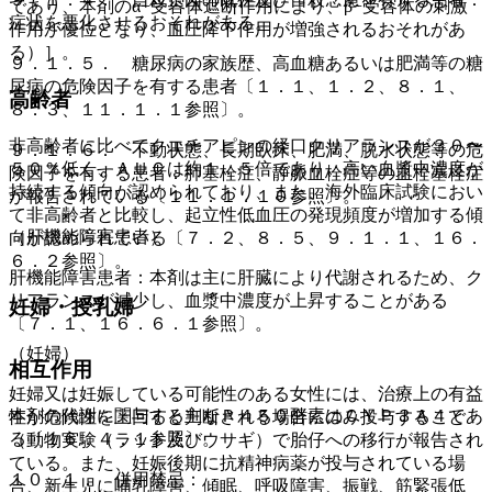
であり、本剤のα−受容体遮断作用により、β−受容体の刺激
症状を悪化させるおそれがある。
作用が優位となり、血圧降下作用が増強されるおそれがあ
る）］。
９．１．５． 糖尿病の家族歴、高血糖あるいは肥満等の糖
尿病の危険因子を有する患者〔１．１、１．２、８．１、
高齢者
８．３、１１．１．１参照〕。
非高齢者に比べてクエチアピンの経口クリアランスが３０〜
９．１．６． 不動状態、長期臥床、肥満、脱水状態等の危
５０％低く、ＡＵＣは約１．５倍であり、高い血漿中濃度が
険因子を有する患者：肺塞栓症、静脈血栓症等の血栓塞栓症
持続する傾向が認められており、また、海外臨床試験におい
が報告されている〔１１．１．１０参照〕。
て非高齢者と比較し、起立性低血圧の発現頻度が増加する傾
（肝機能障害患者）
向が認められている〔７．２、８．５、９．１．１、１６．
６．２参照〕。
肝機能障害患者：本剤は主に肝臓により代謝されるため、ク
リアランスが減少し、血漿中濃度が上昇することがある
妊婦・授乳婦
〔７．１、１６．６．１参照〕。
（妊婦）
相互作用
妊婦又は妊娠している可能性のある女性には、治療上の有益
本剤の代謝に関与する主なＰ４５０酵素はＣＹＰ３Ａ４であ
性が危険性を上回ると判断される場合にのみ投与すること
る〔１６．４．１参照〕。
（動物実験（ラット及びウサギ）で胎仔への移行が報告され
ている。また、妊娠後期に抗精神病薬が投与されている場
１０．１． 併用禁忌：
合、新生児に哺乳障害、傾眠、呼吸障害、振戦、筋緊張低