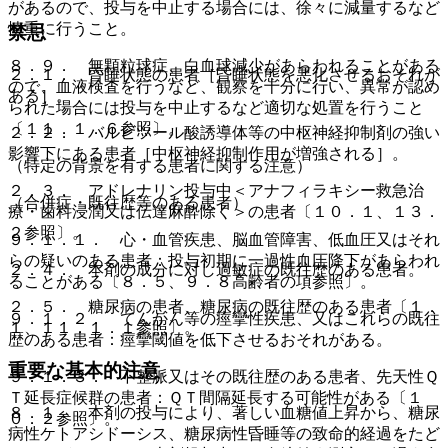
があるので、投与を中止する場合には、徐々に減量するなど
慎重に行うこと。
禁忌
８．９． 無顆粒球症、白血球減少があらわれることがある
２．１． 昏睡状態の患者［昏睡状態を悪化させるおそれが
ので、血液検査を行うなど、観察を十分に行い、異常が認め
ある］。
られた場合には投与を中止するなど適切な処置を行うこと
〔１１．１．６参照〕。
２．２． バルビツール酸誘導体等の中枢神経抑制剤の強い
影響下にある患者［中枢神経抑制作用が増強される］。
（特定の背景を有する患者に関する注意）
２．３． アドレナリン投与中＜アナフィラキシー救急治
（合併症・既往歴等のある患者）
療・歯科浸潤又は伝達麻酔除く＞の患者〔１０．１、１３．
２参照〕。
９．１．１． 心・血管疾患、脳血管障害、低血圧又はそれ
らの疑いのある患者：投与初期に一過性血圧降下があらわれ
２．４． 本剤の成分に対し過敏症の既往歴のある患者。
ることがある〔８．５、９．８高齢者の項参照〕。
２．５． 糖尿病の患者、糖尿病の既往歴のある患者〔１．
９．１．２． てんかん等の痙攣性疾患、又はこれらの既往
１、１１．１．１参照〕。
歴のある患者：痙攣閾値を低下させるおそれがある。
重要な基本的注意
９．１．３． 不整脈又はその既往歴のある患者、先天性Ｑ
Ｔ延長症候群の患者：ＱＴ間隔延長する可能性がある〔１
８．１． 本剤の投与により、著しい血糖値上昇から、糖尿
０．２参照〕。
病性ケトアシドーシス、糖尿病性昏睡等の致命的経過をたど