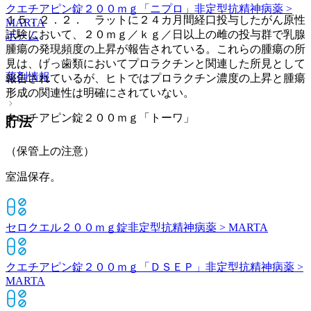
クエチアピン錠２００ｍｇ「ニプロ」
非定型抗精神病薬 >
１５．２．２． ラットに２４カ月間経口投与したがん原性
MARTA
試験において、２０ｍｇ／ｋｇ／日以上の雌の投与群で乳腺
ホーム
腫瘍の発現頻度の上昇が報告されている。これらの腫瘍の所
見は、げっ歯類においてプロラクチンと関連した所見として
薬剤情報
報告されているが、ヒトではプロラクチン濃度の上昇と腫瘍
形成の関連性は明確にされていない。
クエチアピン錠２００ｍｇ「トーワ」
貯法
（保管上の注意）
室温保存。
セロクエル２００ｍｇ錠
非定型抗精神病薬 > MARTA
クエチアピン錠２００ｍｇ「ＤＳＥＰ」
非定型抗精神病薬 >
MARTA