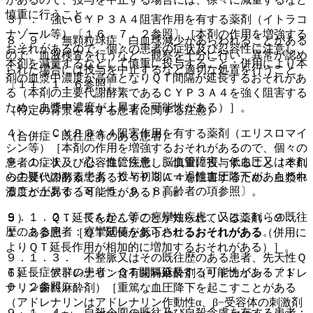
慎重に行うこと。
３）． 強いＣＹＰ３Ａ４阻害作用を有する薬剤（イトラコ
ナゾール等）〔１６．７．２参照〕［本剤の作用を増強する
８．９． 無顆粒球症、白血球減少があらわれることがある
おそれがあるので、個々の患者の症状及び忍容性に注意し、
ので、血液検査を行うなど、観察を十分に行い、異常が認め
本剤を減量するなどして慎重に投与すること；併用により本
られた場合には投与を中止するなど適切な処置を行うこと
剤の血漿中濃度が高値となりＱＴ間隔が延長するおそれがあ
〔１１．１．６参照〕。
る（本剤の主要代謝酵素であるＣＹＰ３Ａ４を強く阻害する
ため、血漿中濃度が上昇する可能性がある）］。
（特定の背景を有する患者に関する注意）
４）． ＣＹＰ３Ａ４阻害作用を有する薬剤（エリスロマイ
（合併症・既往歴等のある患者）
シン等）［本剤の作用を増強するおそれがあるので、個々の
９．１．１． 心・血管疾患、脳血管障害、低血圧又はそれ
患者の症状及び忍容性に注意し、慎重に投与すること（本剤
らの疑いのある患者：投与初期に一過性血圧降下があらわれ
の主要代謝酵素であるＣＹＰ３Ａ４を阻害するため、血漿中
ることがある〔８．５、９．８高齢者の項参照〕。
濃度が上昇する可能性がある）］。
９．１．２． てんかん等の痙攣性疾患、又はこれらの既往
５）． ＱＴ延長を起こすことが知られている薬剤〔９．
歴のある患者：痙攣閾値を低下させるおそれがある。
１．３参照〕［ＱＴ延長があらわれるおそれがある（併用に
よりＱＴ延長作用が相加的に増加するおそれがある）］。
９．１．３． 不整脈又はその既往歴のある患者、先天性Ｑ
Ｔ延長症候群の患者：ＱＴ間隔延長する可能性がある〔１
６）． アドレナリン含有歯科麻酔剤（リドカイン・アドレ
０．２参照〕。
ナリン歯科麻酔剤）［重篤な血圧降下を起こすことがある
（アドレナリンはアドレナリン作動性α、β−受容体の刺激剤
９．１．４． 自殺企図の既往及び自殺念慮を有する患者：