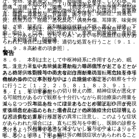
汗、発熱、体重減少、胸痛、筋肉痛、舌麻痺、しびれ感、背
８．４． 本剤の投与により体重増加を来すことがあるの
部痛、浮腫、ほてり、歯痛、（頻度不明）顔面浮腫、頸部硬
で、肥満に注意し、肥満の徴候があらわれた場合は、食事療
直、腫瘤、過量投与、骨盤痛、歯牙障害、関節症、滑液包
法、運動療法等の適切な処置を行うこと。
炎、筋無力症、痙縮、悪化反応、偶発外傷、耳障害、味覚倒
錯、ざ瘡、脱毛症、薬剤離脱症候群（不眠、悪心、頭痛、下
８．５． 本剤は、特に治療開始初期に起立性低血圧を起こ
痢、嘔吐）、口渇、回転性めまい、悪寒、靭帯捻挫、意欲低
すことがあるので、立ちくらみ、めまい等の低血圧症状があ
下、末梢性浮腫、関節痛。
らわれた場合には減量等、適切な処置を行うこと〔９．１．
１、９．８高齢者の項参照〕。
警告
８．６． 本剤は主として中枢神経系に作用するため、眠
１．１． 著しい血糖値上昇から、糖尿病性ケトアシドーシ
気、注意力・集中力・反射運動能力等の低下が起こることが
ス、糖尿病性昏睡等の重大な副作用が発現し、死亡に至る場
あるので、本剤投与中の患者には自動車の運転等危険を伴う
合があるので、本剤投与中は、血糖値の測定等の観察を十分
機械の操作に従事させないように注意すること。
に行うこと〔１．２、２．５、８．１、８．３、９．１．
８．７． 前治療薬からの切り替えの際、精神症状が悪化す
５、１１．１．１参照〕。
る可能性があるので観察を十分行いながら前治療薬の用量を
１．２． 投与にあたっては、あらかじめ前記副作用が発現
減らしつつ、本薬を徐々に増量することが望ましい。また、
する場合があることを、患者及びその家族に十分に説明し、
症状の悪化が認められた場合には、他の治療法に切り替える
口渇、多飲、多尿、頻尿等の異常に注意し、このような症状
など適切な処置を行うこと。
があらわれた場合には、直ちに投与を中断し、医師の診察を
８．８． 投与量の急激な減少ないし投与の中止により、不
受けるよう、指導すること〔１．１、８．１、８．３、９．
眠、悪心、頭痛、下痢、嘔吐等の離脱症状があらわれること
１．５、１１．１．１参照〕。