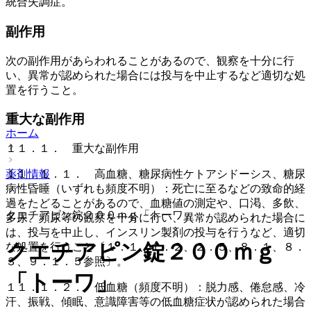
統合失調症。
副作用
次の副作用があらわれることがあるので、観察を十分に行
い、異常が認められた場合には投与を中止するなど適切な処
置を行うこと。
重大な副作用
ホーム
１１．１． 重大な副作用
薬剤情報
１１．１．１． 高血糖、糖尿病性ケトアシドーシス、糖尿
病性昏睡（いずれも頻度不明）：死亡に至るなどの致命的経
過をたどることがあるので、血糖値の測定や、口渇、多飲、
クエチアピン錠２００ｍｇ「トーワ」
多尿、頻尿等の観察を十分に行い、異常が認められた場合に
は、投与を中止し、インスリン製剤の投与を行うなど、適切
クエチアピン錠２００ｍｇ
な処置を行うこと〔１．１、１．２、２．５、８．１、８．
３、９．１．５参照〕。
「トーワ」
１１．１．２． 低血糖（頻度不明）：脱力感、倦怠感、冷
汗、振戦、傾眠、意識障害等の低血糖症状が認められた場合