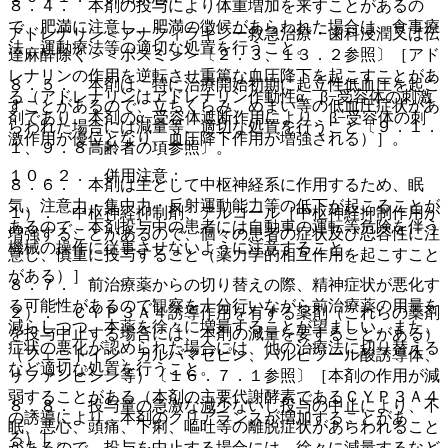
８．４． 本剤の投与により体重増加を来すことがあるの
で、肥満に注意し、肥満の徴候があらわれた場合は、食事療
アドレナリン＜アナフィラキシー救急治療・歯科浸潤又は伝
法、運動療法等の適切な処置を行うこと。
達麻酔除く＞＜ボスミン＞〔２．３、１３．２参照〕［アド
レナリンの作用を逆転させ重篤な血圧降下を起こすことがあ
８．５． 本剤は、特に治療開始初期に起立性低血圧を起こ
る（アドレナリンはアドレナリン作動性α、β−受容体の刺激
すことがあるので、立ちくらみ、めまい等の低血圧症状があ
剤であり、本剤のα−受容体遮断作用により、β−受容体の刺
らわれた場合には減量等、適切な処置を行うこと〔９．１．
激作用が優位となり、血圧降下作用が増強される）］。
１、９．８高齢者の項参照〕。
１０．２． 併用注意：
８．６． 本剤は主として中枢神経系に作用するため、眠
気、注意力・集中力・反射運動能力等の低下が起こることが
１）． 中枢神経抑制剤、アルコール［中枢神経抑制作用が
あるので、本剤投与中の患者には自動車の運転等危険を伴う
増強することがあるので、個々の患者の症状及び忍容性に注
機械の操作に従事させないように注意すること。
意し、慎重に投与すること（薬力学的相互作用を起こすこと
がある）］。
８．７． 前治療薬からの切り替えの際、精神症状が悪化す
る可能性があるので観察を十分行いながら前治療薬の用量を
２）． ＣＹＰ３Ａ４誘導作用を有する薬剤（これらの薬剤
減らしつつ、本薬を徐々に増量することが望ましい。また、
を投与中止する場合には、本剤の減量を要することがある）
症状の悪化が認められた場合には、他の治療法に切り替える
（フェニトイン、カルバマゼピン、バルビツール酸誘導体、
など適切な処置を行うこと。
リファンピシン等）〔１６．７．１参照〕［本剤の作用が減
弱することがある（本剤の主要代謝酵素であるＣＹＰ３Ａ４
８．８． 投与量の急激な減少ないし投与の中止により、不
の誘導により、本剤のクリアランスが増加することがあ
眠、悪心、頭痛、下痢、嘔吐等の離脱症状があらわれること
る）］。
があるので、投与を中止する場合には、徐々に減量するなど