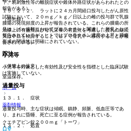
下、易刺激性等の離脱症状や錐体外路症状があらわれたとの
報告がある）。
１５．２．２． ラットに２４カ月間経口投与したがん原性
試験において、２０ｍｇ／ｋｇ／日以上の雌の投与群で乳腺
（授乳婦）
腫瘍の発現頻度の上昇が報告されている。これらの腫瘍の所
見は、げっ歯類においてプロラクチンと関連した所見として
治療上の有益性及び母乳栄養の有益性を考慮し、授乳の継続
報告されているが、ヒトではプロラクチン濃度の上昇と腫瘍
又は中止を検討すること（ヒトで母乳中へ移行することが報
形成の関連性は明確にされていない。
告されている）。
貯法
小児等
（保管上の注意）
小児等を対象とした有効性及び安全性を指標とした臨床試験
は実施していない。
室温保存。
過量投与
ホーム
１３．１． 症状
薬剤情報
過量投与時、主な症状は傾眠、鎮静、頻脈、低血圧等であ
り、まれに昏睡、死亡に至る症例が報告されている。
クエチアピン錠２００ｍｇ「トーワ」
１３．２． 処置