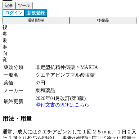
記事
ツール
ログイン
新規登録
薬剤情報
後発品
後
毒
劇
麻
向
覚
薬効分類
非定型抗精神病薬 > MARTA
一般名
クエチアピンフマル酸塩錠
薬価
37
円
メーカー
東和薬品
2026年04月改訂(第3版)
最終更新
添付文書のPDFはこちら
用法・用量
通常、成人にはクエチアピンとして１回２５ｍｇ、１日２又
は３回より投与を開始し、患者の状態に応じて徐々に増量す