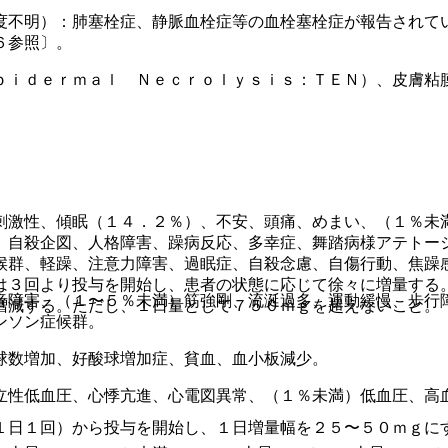
度不明）：肺塞栓症、静脈血栓症等の血栓塞栓症が報告されて
６参照〕。
ｐｉｄｅｒｍａｌ Ｎｅｃｒｏｌｙｓｉｓ：ＴＥＮ）、皮膚粘
刺激性、傾眠（１４．２％）、不安、頭痛、めまい、（１％未
、自殺企図、人格障害、躁病反応、多幸症、舞踏病様アテトー
候群、軽躁、注意力障害、過眠症、自殺念慮、自傷行動、焦躁
は３回より投与を開始し、患者の状態に応じて徐々に増量する
音障害、（１〜５％未満）筋強剛、流涎過多、運動緩慢、歩行
増減する。ただし、１日量として７５０ｍｇを超えないこと。
ンソン症候群。
球数増加、好酸球増加症、貧血、血小板減少。
立性低血圧、心悸亢進、心電図異常、（１％未満）低血圧、高
１日１回）から投与を開始し、１日増量幅を２５〜５０ｍｇに