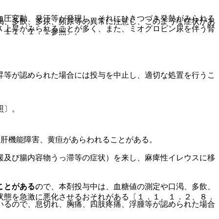
血圧変動、発汗等が発現し、それにひきつづき発熱がみられる
渇、多飲、多尿、頻尿等の異常に注意し、このような症状があ
Ｋ上昇がみられることが多く、また、ミオグロビン尿を伴う腎
、１１．１．１参照〕。
昇等が認められた場合には投与を中止し、適切な処置を行うこ
照〕。
う肝機能障害、黄疸があらわれることがある。
緩及び腸内容物うっ滞等の症状）を来し、麻痺性イレウスに移
ことがある。
ことがあるので、本剤投与中は、血糖値の測定や口渇、多飲、
状態を急激に悪化させるおそれがある〔１．１、１．２、８．
いるので、息切れ、胸痛、四肢疼痛、浮腫等が認められた場合