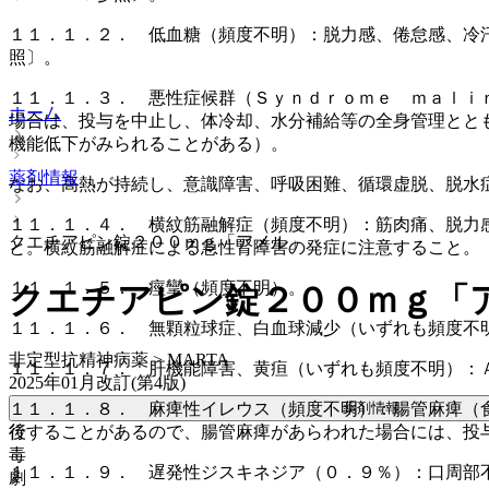
１１．１．２． 低血糖（頻度不明）：脱力感、倦怠感、冷
照〕。
１１．１．３． 悪性症候群（Ｓｙｎｄｒｏｍｅ ｍａｌｉ
ホーム
場合は、投与を中止し、体冷却、水分補給等の全身管理とと
機能低下がみられることがある）。
薬剤情報
なお、高熱が持続し、意識障害、呼吸困難、循環虚脱、脱水
１１．１．４． 横紋筋融解症（頻度不明）：筋肉痛、脱力
クエチアピン錠２００ｍｇ「アメル」
と。横紋筋融解症による急性腎障害の発症に注意すること。
１１．１．５． 痙攣（頻度不明）。
クエチアピン錠２００ｍｇ「
１１．１．６． 無顆粒球症、白血球減少（いずれも頻度不
非定型抗精神病薬 > MARTA
１１．１．７． 肝機能障害、黄疸（いずれも頻度不明）：Ａ
2025年01月改訂(第4版)
薬剤情報
１１．１．８． 麻痺性イレウス（頻度不明）：腸管麻痺（
後
行することがあるので、腸管麻痺があらわれた場合には、投
毒
１１．１．９． 遅発性ジスキネジア（０．９％）：口周部
劇