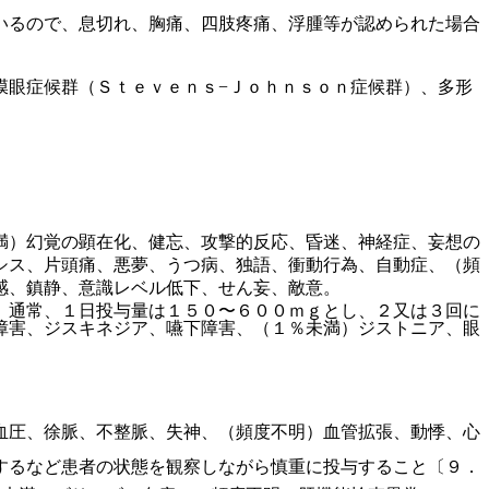
いるので、息切れ、胸痛、四肢疼痛、浮腫等が認められた場合
膜眼症候群（Ｓｔｅｖｅｎｓ−Ｊｏｈｎｓｏｎ症候群）、多形
満）幻覚の顕在化、健忘、攻撃的反応、昏迷、神経症、妄想の
シス、片頭痛、悪夢、うつ病、独語、衝動行為、自動症、（頻
感、鎮静、意識レベル低下、せん妄、敵意。
。通常、１日投与量は１５０〜６００ｍｇとし、２又は３回に
障害、ジスキネジア、嚥下障害、（１％未満）ジストニア、眼
血圧、徐脈、不整脈、失神、（頻度不明）血管拡張、動悸、心
するなど患者の状態を観察しながら慎重に投与すること〔９．