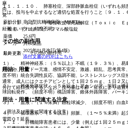
麻
１１．１．１０． 肺塞栓症、深部静脈血栓症（いずれも頻
向
には、投与を中止するなど適切な処置を行うこと〔９．１．
覚
薬効分類
非定型抗精神病薬 > MARTA
１１．１．１１． 中毒性表皮壊死融解症（Ｔｏｘｉｃ Ｅ
紅斑（いずれも頻度不明）。
一般名
クエチアピンフマル酸塩錠
薬価
25.6
円
その他の副作用
メーカー
共和薬品
2025年01月改訂(第4版)
１１．２． その他の副作用
最終更新
添付文書のPDFはこちら
１）． 精神神経系：（５％以上）不眠（１９．３％）、易
用法・用量
顕在化、リビドー亢進、感情不安定、激越、錯乱、思考異常
度不明）統合失調性反応、協調不能、レストレスレッグス症
通常、成人にはクエチアピンとして１回２５ｍｇ、１日２又
２）． 錐体外路症状：（５％以上）アカシジア、振戦、構
分けて経口投与する。なお、投与量は年齢・症状により適宜
球回転発作、（頻度不明）構語障害、錐体外路障害、パーキ
用法・用量に関連する注意
３）． 血液：（１％未満）顆粒球減少、（頻度不明）白血
（用法及び用量に関連する注意）
４）． 循環器系：（５％以上）頻脈、（１〜５％未満）起
電図ＱＴ延長。
７．１． 肝機能障害患者には、少量（例えば１回２５ｍｇ