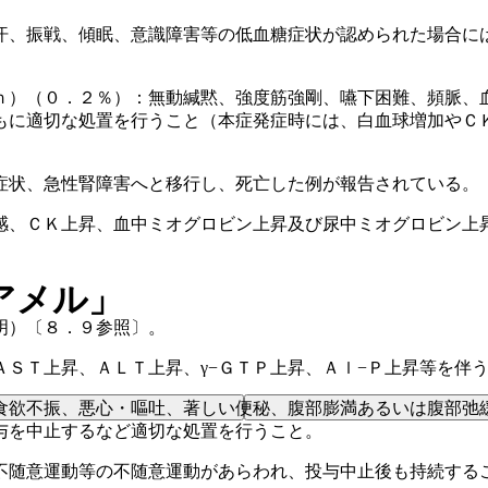
汗、振戦、傾眠、意識障害等の低血糖症状が認められた場合に
ｎ）（０．２％）：無動緘黙、強度筋強剛、嚥下困難、頻脈、
もに適切な処置を行うこと（本症発症時には、白血球増加やＣ
症状、急性腎障害へと移行し、死亡した例が報告されている。
感、ＣＫ上昇、血中ミオグロビン上昇及び尿中ミオグロビン上
アメル」
明）〔８．９参照〕。
ＳＴ上昇、ＡＬＴ上昇、γ−ＧＴＰ上昇、Ａｌ−Ｐ上昇等を伴
食欲不振、悪心・嘔吐、著しい便秘、腹部膨満あるいは腹部弛
与を中止するなど適切な処置を行うこと。
不随意運動等の不随意運動があらわれ、投与中止後も持続する