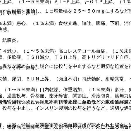
Ｈ上昇、（１〜５％未満）Ａｌ−Ｐ上昇、γ−ＧＴＰ上昇、（１
）から投与を開始し、１日増量幅を２５〜５０ｍｇにするなど
明）咳増加、鼻閉。
％未満）悪心、（１％未満）食欲亢進、嘔吐、腹痛、下痢、消
快感。
、結膜炎。
Ｔ４減少、（１〜５％未満）高コレステロール血症、（１％未
毒、多飲症、ＴＳＨ減少、ＴＳＨ上昇、高トリグリセリド血症
、異常が認められた場合には投与を中止するなど適切な処置を
腫、そう痒、湿疹。
失禁、尿閉、ＢＵＮ上昇、（頻度不明）持続勃起、射精異常、
、（１〜５％未満）口内乾燥、体重増加、（１％未満）多汗、
瘤、過量投与、骨盤痛、歯牙障害、関節症、滑液包炎、筋無力
病性昏睡（いずれも頻度不明）：死亡に至るなどの致命的経過
口渇、回転性めまい、悪寒、靭帯捻挫、意欲低下、末梢性浮腫
、投与を中止し、インスリン製剤の投与を行うなど、適切な処
汗、振戦、傾眠、意識障害等の低血糖症状が認められた場合に
ス、糖尿病性昏睡等の重大な副作用が発現し、死亡に至る場合