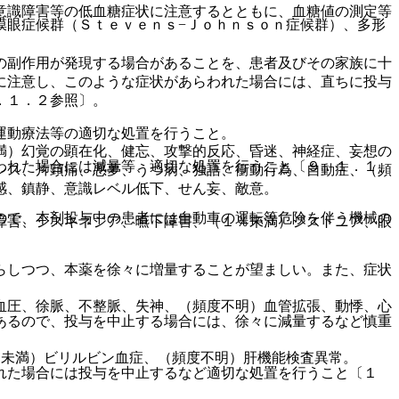
意識障害等の低血糖症状に注意するとともに、血糖値の測定等
膜眼症候群（Ｓｔｅｖｅｎｓ−Ｊｏｈｎｓｏｎ症候群）、多形
の副作用が発現する場合があることを、患者及びその家族に十
に注意し、このような症状があらわれた場合には、直ちに投与
．１．２参照〕。
運動療法等の適切な処置を行うこと。
満）幻覚の顕在化、健忘、攻撃的反応、昏迷、神経症、妄想の
われた場合には減量等、適切な処置を行うこと〔９．１．１、
シス、片頭痛、悪夢、うつ病、独語、衝動行為、自動症、（頻
感、鎮静、意識レベル低下、せん妄、敵意。
ので、本剤投与中の患者には自動車の運転等危険を伴う機械の
障害、ジスキネジア、嚥下障害、（１％未満）ジストニア、眼
らしつつ、本薬を徐々に増量することが望ましい。また、症状
血圧、徐脈、不整脈、失神、（頻度不明）血管拡張、動悸、心
あるので、投与を中止する場合には、徐々に減量するなど慎重
％未満）ビリルビン血症、（頻度不明）肝機能検査異常。
れた場合には投与を中止するなど適切な処置を行うこと〔１