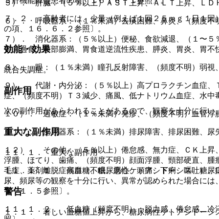
３肝機能障害患者の項、１６．６．１参照〕。
５）． 肝臓：（５％以上）ＡＳＴ上昇、ＡＬＴ上昇、ＬＤ
７．２． 高齢者には、少量（例えば１回２５ｍｇ１日１回
６）． 呼吸器系：（１％未満）去痰困難、鼻炎、（頻度不
の項、１６．６．２参照〕。
７）． 消化器系：（５％以上）便秘、食欲減退、（１〜５
効能・効果
害、過食、腹部膨満、胃食道逆流性疾患、膵炎、胃炎、胃不
８）． 眼：（１％未満）瞳孔反射障害、（頻度不明）弱視
統合失調症。
９）． 代謝・内分泌：（５％以上）高プロラクチン血症、
副作用
症、（頻度不明）Ｔ３減少、痛風、低ナトリウム血症、水中
次の副作用があらわれることがあるので、観察を十分に行い
１０）． 過敏症：（１％未満）発疹、（頻度不明）血管浮
重大な副作用
１１）． 泌尿器系：（１％未満）排尿障害、排尿困難、尿
１２）． その他：（５％以上）倦怠感、無力症、ＣＫ上昇
１１．１． 重大な副作用
浮腫、ほてり、歯痛、（頻度不明）顔面浮腫、頸部硬直、腫
１１．１．１． 高血糖、糖尿病性ケトアシドーシス、糖尿
毛症、薬剤離脱症候群（不眠、悪心、頭痛、下痢、嘔吐）、
尿、頻尿等の観察を十分に行い、異常が認められた場合には
警告
９．１．５参照〕。
１１．１．２． 低血糖（頻度不明）：脱力感、倦怠感、冷
１．１． 著しい血糖値上昇から、糖尿病性ケトアシドーシ