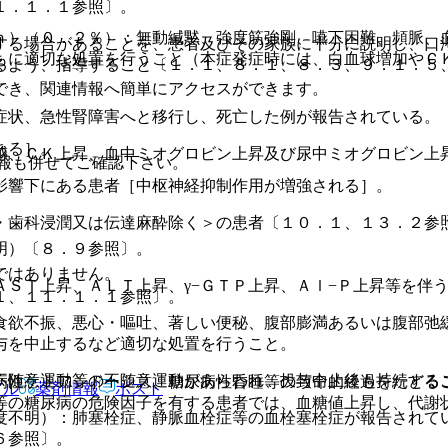
１．１．１参照〕。
ｎ）（０．２％）：無動緘黙、強度筋強剛、嚥下困難、頻脈、
する場合があることを、患者及びその家族に十分に説明し、口
もに適切な処置を行うこと（本症発症時には、白血球増加やＣ
るよう、指導すること〔１．１、８．１、８．３、９．１．５
でき、関連情報へ簡単にアクセスができます。
症状、急性腎障害へと移行し、死亡した例が報告されている。
ある］。
感、ＣＫ上昇、血中ミオグロビン上昇及び尿中ミオグロビン上
報も併せてご確認下さい。
影響下にある患者［中枢神経抑制作用が増強される］。
・歯科浸潤又は伝達麻酔除く＞の患者〔１０．１、１３．２参
明）〔８．９参照〕。
ではありません。
ＳＴ上昇、ＡＬＴ上昇、γ−ＧＴＰ上昇、Ａｌ−Ｐ上昇等を伴
１、１１．１．１参照〕。
食欲不振、悪心・嘔吐、著しい便秘、腹部膨満あるいは腹部弛
与を中止するなど適切な処置を行うこと。
不随意運動等の不随意運動があらわれ、投与中止後も持続する
病性ケトアシドーシス、糖尿病性昏睡等の致命的経過をたどる
アル
薬剤情報
ポスト
等の糖尿病の危険因子を有する患者では、血糖値上昇し、代謝
度不明）：肺塞栓症、静脈血栓症等の血栓塞栓症が報告されて
６参照〕。