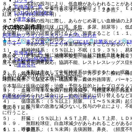
ログイン
８．２． 本剤の投与により、低血糖があらわれることがあ
監修医師一覧
１１．１．１１． 中毒性表皮壊死融解症（Ｔｏｘｉｃ Ｅ
の観察を十分に行うこと〔８．３、１１．１．２参照〕。
UpToDate特別割引
紅斑（いずれも頻度不明）。
運営会社
８．３． 本剤の投与に際し、あらかじめ著しい血糖値の上
その他の副作用
分に説明し、高血糖症状（口渇、多飲、多尿、頻尿等）、低
© 2021 HOKUTO Inc. All rights reserved.
を中断し、医師の診察を受けるよう、指導すること〔１．１
利用規約
プライバシーポリシー
お問い合わせ
１１．２． その他の副作用
ホーム
表・計算
レジメン
CTCAE
抗菌薬ガイド
E
８．４． 本剤の投与により体重増加を来すことがあるので
１）． 精神神経系：（５％以上）不眠（１９．３％）、易
監修医師一覧
８．５． 本剤は、特に治療開始初期に起立性低血圧を起こ
顕在化、リビドー亢進、感情不安定、激越、錯乱、思考異常
UpToDate特別割引
９．８高齢者の項参照〕。
度不明）統合失調性反応、協調不能、レストレスレッグス症
運営会社
８．６． 本剤は主として中枢神経系に作用するため、眠気
２）． 錐体外路症状：（５％以上）アカシジア、振戦、構
© 2021 HOKUTO Inc. All rights reserved.
操作に従事させないように注意すること。
球回転発作、（頻度不明）構語障害、錐体外路障害、パーキ
※本製品は疾病の診断・治療・予防を目的としたプログラム
８．７． 前治療薬からの切り替えの際、精神症状が悪化す
３）． 血液：（１％未満）顆粒球減少、（頻度不明）白血
の悪化が認められた場合には、他の治療法に切り替えるなど
利用規約
プライバシーポリシー
お問い合わせ
４）． 循環器系：（５％以上）頻脈、（１〜５％未満）起
８．８． 投与量の急激な減少ないし投与の中止により、不
電図ＱＴ延長。
に行うこと。
５）． 肝臓：（５％以上）ＡＳＴ上昇、ＡＬＴ上昇、ＬＤ
８．９． 無顆粒球症、白血球減少があらわれることがある
６）． 呼吸器系：（１％未満）去痰困難、鼻炎、（頻度不
１．１．６参照〕。