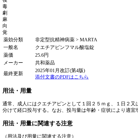
毒
劇
麻
向
覚
薬効分類
非定型抗精神病薬 > MARTA
一般名
クエチアピンフマル酸塩錠
薬価
25.6
円
メーカー
共和薬品
2025年01月改訂(第4版)
最終更新
添付文書のPDFはこちら
用法・用量
通常、成人にはクエチアピンとして１回２５ｍｇ、１日２又
分けて経口投与する。なお、投与量は年齢・症状により適宜
用法・用量に関連する注意
（用法及び用量に関連する注意）