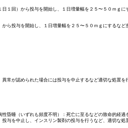
１日１回）から投与を開始し、１日増量幅を２５〜５０ｍｇに
）から投与を開始し、１日増量幅を２５〜５０ｍｇにするなど
、異常が認められた場合には投与を中止するなど適切な処置を
病性昏睡（いずれも頻度不明）：死亡に至るなどの致命的経過
、投与を中止し、インスリン製剤の投与を行うなど、適切な処