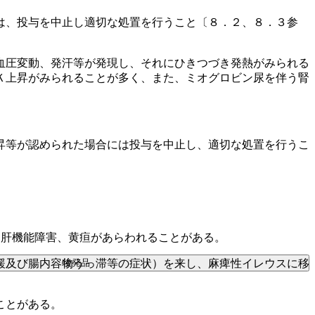
は、投与を中止し適切な処置を行うこと〔８．２、８．３参
血圧変動、発汗等が発現し、それにひきつづき発熱がみられる
Ｋ上昇がみられることが多く、また、ミオグロビン尿を伴う腎
昇等が認められた場合には投与を中止し、適切な処置を行うこ
う肝機能障害、黄疸があらわれることがある。
後発品
緩及び腸内容物うっ滞等の症状）を来し、麻痺性イレウスに移
ことがある。