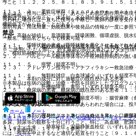
照〕。
うこと〔１．２、２．５、８．１、８．３、９．１．５、１
１１．１．３． 悪性症候群（Ｓｙｎｄｒｏｍｅ ｍａｌｉ
１．２． 投与にあたっては、あらかじめ前記副作用が発現
薬剤情報
場合は、投与を中止し、体冷却、水分補給等の全身管理とと
らわれた場合には、直ちに投与を中断し、医師の診察を受け
機能低下がみられることがある）。
薬剤写真、用法用量、効能効果や後発品の情報が一度に参照
禁忌
なお、高熱が持続し、意識障害、呼吸困難、循環虚脱、脱水
一般名、製品名どちらでも検索可能！
２．１． 昏睡状態の患者［昏睡状態を悪化させるおそれが
１１．１．４． 横紋筋融解症（頻度不明）：筋肉痛、脱力
※ ご使用いただく際に、必ず最新の添付文書および安全性情
と。横紋筋融解症による急性腎障害の発症に注意すること。
２．２． バルビツール酸誘導体等の中枢神経抑制剤の強い
１１．１．５． 痙攣（頻度不明）。
２．３． アドレナリン投与中＜アナフィラキシー救急治療
１１．１．６． 無顆粒球症、白血球減少（いずれも頻度不
２．４． 本剤の成分に対し過敏症の既往歴のある患者。
※本製品は疾病の診断・治療・予防を目的としたプログラム
１１．１．７． 肝機能障害、黄疸（いずれも頻度不明）：Ａ
２．５． 糖尿病の患者、糖尿病の既往歴のある患者〔１．
１１．１．８． 麻痺性イレウス（頻度不明）：腸管麻痺（
重要な基本的注意
行することがあるので、腸管麻痺があらわれた場合には、投
ホーム
ノート
１１．１．９． 遅発性ジスキネジア（０．９％）：口周部
８．１． 本剤の投与により、著しい血糖値上昇から、糖尿
表・計算
レジメン
CTCAE
抗菌薬ガイド
ERマニュ
多尿、頻尿等の観察を十分に行うこと。特に、高血糖、肥満
１１．１．１０． 肺塞栓症、深部静脈血栓症（いずれも頻
３、９．１．５、１１．１．１参照〕。
新規登録
には、投与を中止するなど適切な処置を行うこと〔９．１．