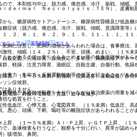
るので、本剤投与中は、脱力感、倦怠感、冷汗、振戦、傾眠、
ｐｉｄｅｒｍａｌ Ｎｅｃｒｏｌｙｓｉｓ：ＴＥＮ）、皮膚粘
昇から、糖尿病性ケトアシドーシス、糖尿病性昏睡及び低血糖
血糖症状（脱力感、倦怠感、冷汗、振戦、傾眠、意識障害等）
、１．２、８．１、８．２、９．１．５、１１．１．１、１１
Rマニュアル
薬剤情報
ポスト
、肥満に注意し、肥満の徴候があらわれた場合は、食事療法、
刺激性、傾眠（１４．２％）、不安、頭痛、めまい、（１％未
すことがあるので、立ちくらみ、めまい等の低血圧症状があら
、自殺企図、人格障害、躁病反応、多幸症、舞踏病様アテトー
候群、軽躁、注意力障害、過眠症、自殺念慮、自傷行動、焦躁
、注意力・集中力・反射運動能力等の低下が起こることがある
音障害、（１〜５％未満）筋強剛、流涎過多、運動緩慢、歩行
ンソン症候群。
ではありません。
る可能性があるので観察を十分行いながら前治療薬の用量を減
球数増加、好酸球増加症、貧血、血小板減少。
適切な処置を行うこと。
立性低血圧、心悸亢進、心電図異常、（１％未満）低血圧、高
眠、悪心、頭痛、下痢、嘔吐等の離脱症状があらわれることが
Ｈ上昇、（１〜５％未満）Ａｌ−Ｐ上昇、γ−ＧＴＰ上昇、（１
ので、血液検査を行うなど、観察を十分に行い、異常が認めら
明）咳増加、鼻閉。