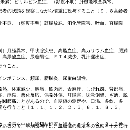
％未満）ビリルビン血症、（頻度不明）肝機能検査異常。
患者の状態を観察しながら慎重に投与すること〔９．８高齢者
化不良、（頻度不明）鼓腸放屁、消化管障害、吐血、直腸障
満）月経異常、甲状腺疾患、高脂血症、高カリウム血症、肥満
、高尿酸血症、尿糖陽性、ＦＴ４減少、乳汁漏出症。
行うこと。
インポテンス、頻尿、膀胱炎、尿蛋白陽性。
発熱、体重減少、胸痛、筋肉痛、舌麻痺、しびれ感、背部痛、
症、痙縮、悪化反応、偶発外傷、耳障害、味覚倒錯、ざ瘡、脱
をたどることがあるので、血糖値の測定や、口渇、多飲、多
、関節痛。
置を行うこと〔１．１、１．２、２．５、８．１、８．３、
は、投与を中止し適切な処置を行うこと〔８．２、８．３参
があるので、本剤投与中は、血糖値の測定等の観察を十分に行