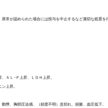
、異常が認められた場合には投与を中止するなど適切な処置を
昇、ＡＬ−Ｐ上昇、ＬＤＨ上昇。
ニン上昇。
）動悸、胸部圧迫感、（頻度不明）息切れ、頻脈、血圧低下。