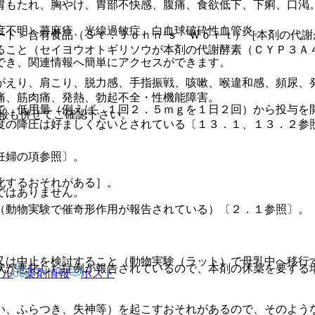
胃もたれ、胸やけ、胃部不快感、腹痛、食欲低下、下痢、口渇
度不明）蕁麻疹、光線過敏症、白血球破砕性血管炎。
ート＞含有食品（Ｓｔ．Ｊｏｈｎ’ｓ Ｗｏｒｔ）［本剤の代
ること（セイヨウオトギリソウが本剤の代謝酵素（ＣＹＰ３Ａ
でき、関連情報へ簡単にアクセスができます。
がえり、肩こり、脱力感、手指振戦、咳嗽、喉違和感、頻尿、
痛、筋肉痛、発熱、勃起不全・性機能障害。
で、低用量（例えば、１回２．５ｍｇを１日２回）から投与を
報も併せてご確認下さい。
度の降圧は好ましくないとされている〔１３．１、１３．２参
妊婦の項参照〕。
化するおそれがある］。
ではありません。
（動物実験で催奇形作用が報告されている）〔２．１参照〕。
又は中止を検討すること（動物実験（ラット）で母乳中へ移行
状が悪化した症例が報告されているので、本剤の休薬を要する
アル
薬剤情報
ポスト
い、ふらつき、失神等）を起こすおそれがあるので、そのよう