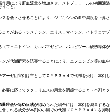
張作用により肝血流量を増加させ、メトプロロールの初回通過
行うこと。
ンスを低下させることにより、ジゴキシンの血中濃度を上昇さ
ることがある（シメチジン、エリスロマイシン、イトラコナゾ
る（フェニトイン、カルバマゼピン、バルビツール酸誘導体が
シンが代謝酵素を誘導することにより、ニフェジピン等の血中
テアーゼ阻害剤は主としてＣＹＰ３Ａ４で代謝を受け、本剤も
、必要に応じてタクロリムスの用量を調節すること（本剤とタ
覚異常、いらいら感。
の血圧低下等の症状が認められた場合には、本剤を減量するな
に含まれる成分が本剤の小腸での代謝（ＣＹＰ３Ａ４）を抑制