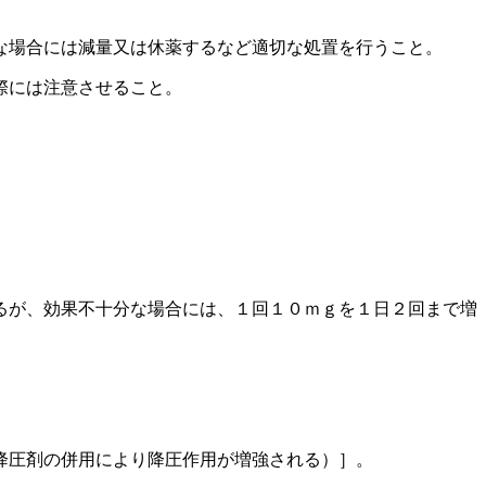
な場合には減量又は休薬するなど適切な処置を行うこと。
際には注意させること。
るが、効果不十分な場合には、１回１０ｍｇを１日２回まで増
降圧剤の併用により降圧作用が増強される）］。