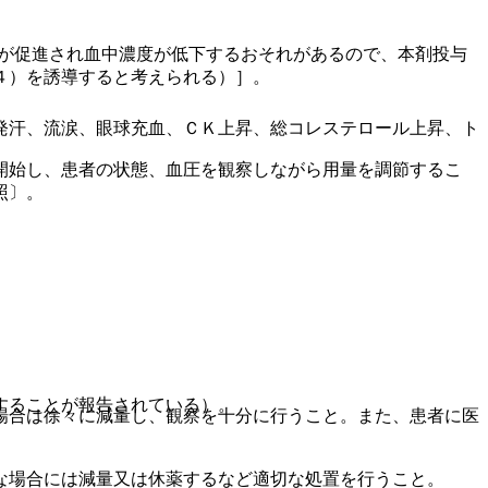
。
謝が促進され血中濃度が低下するおそれがあるので、本剤投与
４）を誘導すると考えられる）］。
発汗、流涙、眼球充血、ＣＫ上昇、総コレステロール上昇、ト
開始し、患者の状態、血圧を観察しながら用量を調節するこ
照〕。
することが報告されている）。
場合は徐々に減量し、観察を十分に行うこと。また、患者に医
な場合には減量又は休薬するなど適切な処置を行うこと。