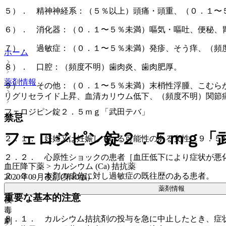
５）． 精神神経系：（５％以上）頭痛・頭重、（０．１〜
６）． 消化器：（０．１〜５％未満）嘔気・嘔吐、便秘、
７）． 過敏症：（０．１〜５％未満）発疹、そう痒、（頻
ホーム
８）． 口腔：（頻度不明）歯肉炎、歯肉肥厚。
薬剤情報
９）． その他：（０．１〜５％未満）末梢性浮腫、こむら
リグリセライド上昇、血清カリウム低下、（頻度不明）関節
フェロジピン錠２．５ｍｇ「武田テバ」
禁忌
フェロジピン錠２．５ｍｇ「
２．１． 妊婦又は妊娠している可能性のある女性〔９．５
２．２． 心原性ショックの患者［血圧低下により症状が悪
血圧降下薬 > カルシウム (Ca) 拮抗薬
２．３． 本剤の成分に対し過敏症の既往歴のある患者。
2020年09月改訂(第10版)
薬剤情報
重要な基本的注意
後
毒
８．１． カルシウム拮抗剤の投与を急に中止したとき、症
劇