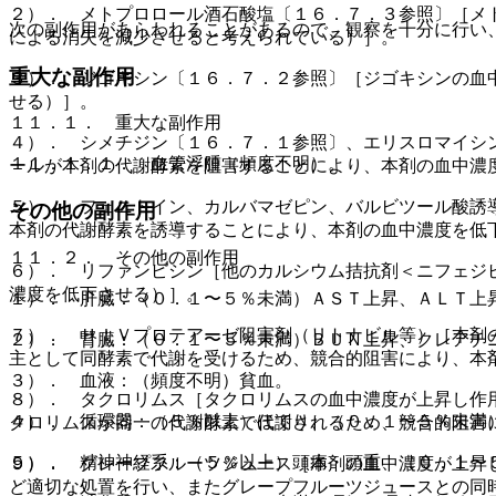
２）． メトプロロール酒石酸塩〔１６．７．３参照〕［メ
次の副作用があらわれることがあるので、観察を十分に行い
による消失を減少させると考えられている）］。
重大な副作用
３）． ジゴキシン〔１６．７．２参照〕［ジゴキシンの血
せる）］。
１１．１． 重大な副作用
４）． シメチジン〔１６．７．１参照〕、エリスロマイシ
１１．１．１． 血管浮腫（頻度不明）。
ールが本剤の代謝酵素を阻害することにより、本剤の血中濃
５）． フェニトイン、カルバマゼピン、バルビツール酸誘
その他の副作用
本剤の代謝酵素を誘導することにより、本剤の血中濃度を低
１１．２． その他の副作用
６）． リファンピシン［他のカルシウム拮抗剤＜ニフェジ
濃度を低下させる）］。
１）． 肝臓：（０．１〜５％未満）ＡＳＴ上昇、ＡＬＴ上
７）． ＨＩＶプロテアーゼ阻害剤（リトナビル等）［本剤
２）． 腎臓：（０．１〜５％未満）ＢＵＮ上昇、クレアチ
主として同酵素で代謝を受けるため、競合的阻害により、本
３）． 血液：（頻度不明）貧血。
８）． タクロリムス［タクロリムスの血中濃度が上昇し作
４）． 循環器：（５％以上）ほてり、（０．１〜５％未満
クロリムスが同一の代謝酵素で代謝されるため、競合的阻害
５）． 精神神経系：（５％以上）頭痛・頭重、（０．１〜
９）． グレープフルーツジュース［本剤の血中濃度が上昇
ど適切な処置を行い、またグレープフルーツジュースとの同