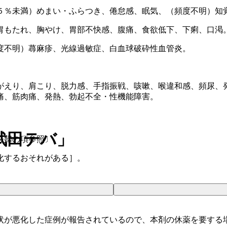
５％未満）めまい・ふらつき、倦怠感、眠気、（頻度不明）知
胃もたれ、胸やけ、胃部不快感、腹痛、食欲低下、下痢、口渇
度不明）蕁麻疹、光線過敏症、白血球破砕性血管炎。
がえり、肩こり、脱力感、手指振戦、咳嗽、喉違和感、頻尿、
痛、筋肉痛、発熱、勃起不全・性機能障害。
武田テバ」
妊婦の項参照〕。
化するおそれがある］。
状が悪化した症例が報告されているので、本剤の休薬を要する