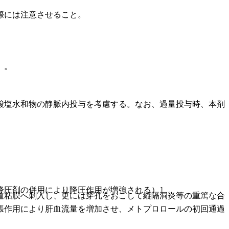
際には注意させること。
〕。
酸塩水和物の静脈内投与を考慮する。なお、過量投与時、本剤
降圧剤の併用により降圧作用が増強される）］。
道粘膜へ刺入し、更には穿孔をおこして縦隔洞炎等の重篤な合
張作用により肝血流量を増加させ、メトプロロールの初回通過