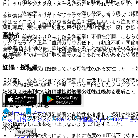
６）． 消化器：（０．１〜５％未満）嘔気・嘔吐、便秘、
し、クリアランスを低下させるためと考えられている）］。
７）． 過敏症：（０．１〜５％未満）発疹、そう痒、（頻
１０）． セイヨウオトギリソウ＜セント・ジョーンズ・ワ
薬剤情報
時はセイヨウオトギリソウ含有食品を摂取しないよう注意す
８）． 口腔：（頻度不明）歯肉炎、歯肉肥厚。
薬剤写真、用法用量、効能効果や後発品の情報が一度に参照
高齢者
９）． その他：（０．１〜５％未満）末梢性浮腫、こむら
一般名、製品名どちらでも検索可能！
リグリセライド上昇、血清カリウム低下、（頻度不明）関節
高齢者では本剤の血中濃度が上昇することが知られているの
※ ご使用いただく際に、必ず最新の添付文書および安全性情
と。高齢者では一般に脳梗塞等が起こるおそれがあるため過
禁忌
妊婦・授乳婦
２．１． 妊婦又は妊娠している可能性のある女性〔９．５
２．２． 心原性ショックの患者［血圧低下により症状が悪
（妊婦）
※本製品は疾病の診断・治療・予防を目的としたプログラム
２．３． 本剤の成分に対し過敏症の既往歴のある患者。
妊婦又は妊娠している可能性のある女性には投与しないこと
（授乳婦）
重要な基本的注意
ホーム
ノート
治療上の有益性及び母乳栄養の有益性を考慮し、授乳の継続
８．１． カルシウム拮抗剤の投与を急に中止したとき、症
表・計算
レジメン
CTCAE
抗菌薬ガイド
ERマニュ
師の指示なしに服薬を中止しないように注意すること。
小児等
新規登録
８．２． 本剤の投与により、まれに過度の血圧低下（めま