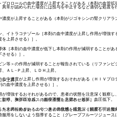
トプロロールの血中濃度が上昇することがある（本剤の血管拡
、異常が認められた場合には投与を中止するなど適切な処置を
中濃度が上昇することがある（本剤がジゴキシンの腎クリアラ
ン、イトラコナゾール［本剤の血中濃度が上昇し作用が増強す
度を上昇させる）］。
導体［本剤の血中濃度が低下し本剤の作用が減弱することがあ
下させる）］。
ピン等＞の作用が減弱することが報告されている（リファンピ
昇、ＡＬ−Ｐ上昇、ＬＤＨ上昇。
の血中濃度が上昇し作用が増強するおそれがある（ＨＩＶプロ
ニン上昇。
剤の血中濃度を上昇させる）］。
用が増強するおそれがあるので、患者の状態を注意深く観察し
）動悸、胸部圧迫感、（頻度不明）息切れ、頻脈、血圧低下。
により、タクロリムスの血中濃度を上昇させる）］。
５％未満）めまい・ふらつき、倦怠感、眠気、（頻度不明）知
したとの報告があるので、患者の状態を注意深く観察し、過度
時服用をしないよう指導すること（グレープフルーツジュース