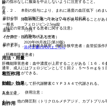
師の指示なしに服薬を中止しないように注意すること。
麻
向
８．２． 本剤の投与により、まれに過度の血圧低下（めま
覚
薬効分類
血圧降下薬 > カルシウム (Ca) 拮抗薬
８．３． 降圧作用に基づくめまい等があらわれることがあ
一般名
フェロジピン2.5mg錠
（特定の背景を有する患者に関する注意）
薬価
7.7
円
メーカー
武田テバファーマ
（合併症・既往歴等のある患者）
2020年09月改訂(第10版)
最終更新
９．１．１． 大動脈弁狭窄、僧帽弁狭窄患者：血管拡張作
添付文書のPDFはこちら
（肝機能障害患者）
用法・用量
肝機能障害患者：血中濃度が上昇することがある〔１６．６
通常、成人にはフェロジピンとして１回２．５〜５ｍｇを１
量することができる。
相互作用
効能・効果
本剤は、主として肝代謝酵素ＣＹＰ３Ａ４で代謝される。
１０．２． 併用注意：
高血圧症。
１）． 他の降圧剤（トリクロルメチアジド、カプトプリル
副作用