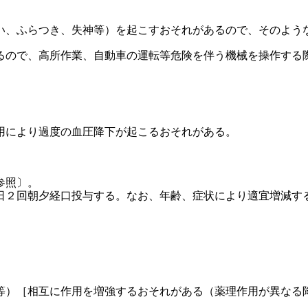
い、ふらつき、失神等）を起こすおそれがあるので、そのよう
るので、高所作業、自動車の運転等危険を伴う機械を操作する
用により過度の血圧降下が起こるおそれがある。
参照〕。
日２回朝夕経口投与する。なお、年齢、症状により適宜増減す
等）［相互に作用を増強するおそれがある（薬理作用が異なる