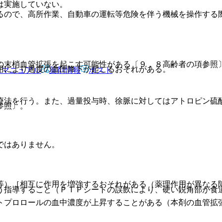
は実施していない。
るので、高所作業、自動車の運転等危険を伴う機械を操作する
の末梢血管拡張を起こす可能性がある〔９．８高齢者の項参照
用により過度の血圧降下が起こるおそれがある。
Rマニュアル
薬剤情報
ポスト
療法を行う。また、過量投与時、徐脈に対してはアトロピン硫
参照〕。
。
ではありません。
等）［相互に作用を増強するおそれがある（薬理作用が異なる
う指導すること（ＰＴＰシートの誤飲により、硬い鋭角部が食
トプロロールの血中濃度が上昇することがある（本剤の血管拡