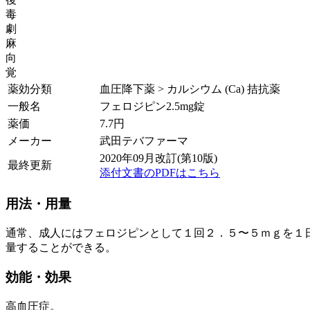
毒
劇
麻
向
覚
薬効分類
血圧降下薬 > カルシウム (Ca) 拮抗薬
一般名
フェロジピン2.5mg錠
薬価
7.7
円
メーカー
武田テバファーマ
2020年09月改訂(第10版)
最終更新
添付文書のPDFはこちら
用法・用量
通常、成人にはフェロジピンとして１回２．５〜５ｍｇを１
量することができる。
効能・効果
高血圧症。