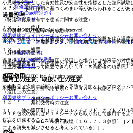
ログイン
小児等を対象とした有効性及び安全性を指標とした臨床試験
監修医師一覧
８．３． 降圧作用に基づくめまい等があらわれることがあ
UpToDate特別割引
過量投与
運営会社
（特定の背景を有する患者に関する注意）
１３．１． 症状
© 2021 HOKUTO Inc. All rights reserved.
（合併症・既往歴等のある患者）
利用規約
プライバシーポリシー
お問い合わせ
本剤の過量投与により著明な低血圧、ときに徐脈を伴う過度
９．１．１． 大動脈弁狭窄、僧帽弁狭窄患者：血管拡張作
ホーム
表・計算
レジメン
CTCAE
抗菌薬ガイド
E
１３．２． 処置
（肝機能障害患者）
監修医師一覧
UpToDate特別割引
過量投与時、重篤な低血圧が発現した場合には補液等の対症
肝機能障害患者：血中濃度が上昇することがある〔１６．６
運営会社
は血液透析によって除去できない〔９．８高齢者の項参照〕
相互作用
© 2021 HOKUTO Inc. All rights reserved.
適用上の注意、取扱い上の注意
※本製品は疾病の診断・治療・予防を目的としたプログラム
本剤は、主として肝代謝酵素ＣＹＰ３Ａ４で代謝される。
（適用上の注意）
利用規約
プライバシーポリシー
お問い合わせ
１０．２． 併用注意：
１４．１． 薬剤交付時の注意
１）． 他の降圧剤（トリクロルメチアジド、カプトプリル
ＰＴＰ包装の薬剤はＰＴＰシートから取り出して服用するよ
併症を併発することがある）。
２）． メトプロロール酒石酸塩〔１６．７．３参照〕［メ
による消失を減少させると考えられている）］。
貯法