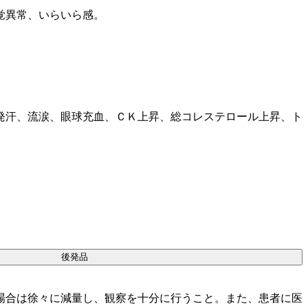
覚異常、いらいら感。
。
発汗、流涙、眼球充血、ＣＫ上昇、総コレステロール上昇、ト
後発品
場合は徐々に減量し、観察を十分に行うこと。また、患者に医