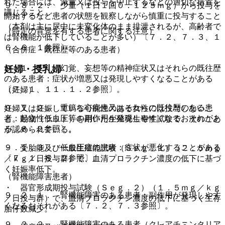
れた場合には、減量又は投与を中止するなどの適切な措置を
９．８．２． 少量（１日１回０．１２５ｍｇ）から投与を
講じること。
開始するなど患者の状態を観察しながら慎重に投与すること
（本剤は主に尿中に未変化体のまま排泄されるが、高齢者で
（特定の背景を有する患者に関する注意）
は腎機能が低下していることが多い）〔７．２、７．３、１
６．６．１参照〕。
（合併症・既往歴等のある患者）
妊婦・授乳婦
９．１．１． 幻覚、妄想等の精神症状又はそれらの既往歴
のある患者：症状が増悪又は発現しやすくなることがある
〔７．１、１１．１．２参照〕。
（妊婦）
９．１．２． 重篤な心疾患又はそれらの既往歴のある患
妊婦又は妊娠している可能性のある女性には投与しないこ
者：起立性低血圧等の副作用が発現しやすくなるおそれがあ
と。動物（ラット）を用いた生殖発生毒性試験で、次のこと
る〔８．２参照〕。
が認められている。
９．１．３． 低血圧症の患者：症状が悪化することがある
・ 受胎能及び一般生殖能試験（Ｓｅｇ．１）（２．５ｍｇ
〔７．１、８．２参照〕。
／ｋｇ／日投与群）で、血清プロラクチン濃度の低下に基づ
く妊娠率低下。
（腎機能障害患者）
・ 器官形成期投与試験（Ｓｅｇ．２）（１．５ｍｇ／ｋｇ
９．２．１． 腎機能障害のある患者：副作用が発現しやす
／日投与群）で、血清プロラクチン濃度の低下に基づく生存
くなるおそれがある〔７．２、７．３参照〕。
胎仔数減少。
９．２．２． 腎機能障害のある患者（クレアチニンクリア