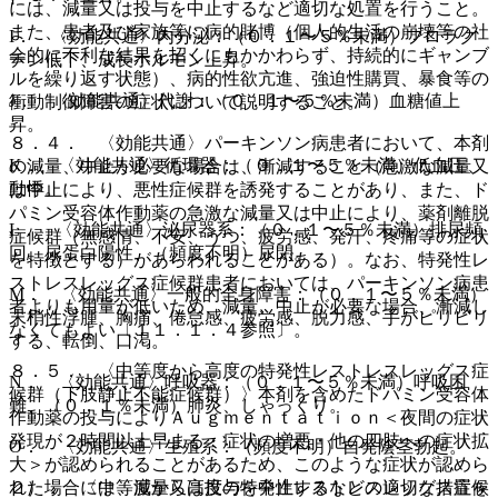
には、減量又は投与を中止するなど適切な処置を行うこと。
また、患者及び家族等に病的賭博（個人的生活の崩壊等の社
I． 〈効能共通〉内分泌：（０．１〜５％未満）プロラク
会的に不利な結果を招くにもかかわらず、持続的にギャンブ
チン低下、成長ホルモン上昇。
ルを繰り返す状態）、病的性欲亢進、強迫性購買、暴食等の
J． 〈効能共通〉代謝：（０．１〜５％未満）血糖値上
衝動制御障害の症状について説明すること。
昇。
８．４． 〈効能共通〉パーキンソン病患者において、本剤
K． 〈効能共通〉循環器：（０．１〜５％未満）低血圧、
の減量、中止が必要な場合は、漸減すること（急激な減量又
動悸。
は中止により、悪性症候群を誘発することがあり、また、ド
パミン受容体作動薬の急激な減量又は中止により、薬剤離脱
L． 〈効能共通〉泌尿器系：（０．１〜５％未満）排尿頻
症候群（無感情、不安、うつ、疲労感、発汗、疼痛等の症状
回、尿蛋白陽性、（頻度不明）尿閉。
を特徴とする）があらわれることがある）。なお、特発性レ
ストレスレッグス症候群患者においては、パーキンソン病患
M． 〈効能共通〉一般的全身障害：（０．１〜５％未満）
者よりも用量が低いため、減量、中止が必要な場合、漸減し
末梢性浮腫、胸痛、倦怠感、疲労感、脱力感、手がピリピリ
なくてもよい〔１１．１．４参照〕。
する、転倒、口渇。
８．５． 〈中等度から高度の特発性レストレスレッグス症
N． 〈効能共通〉呼吸器：（０．１〜５％未満）呼吸困
候群（下肢静止不能症候群）〉本剤を含めたドパミン受容体
難、（０．１％未満）肺炎、しゃっくり。
作動薬の投与によりＡｕｇｍｅｎｔａｔｉｏｎ＜夜間の症状
発現が２時間以上早まる・症状の増悪・他の四肢への症状拡
O． 〈効能共通〉生殖系：（頻度不明）自発陰茎勃起。
大＞が認められることがあるため、このような症状が認めら
２）． 〈中等度から高度の特発性レストレスレッグス症候
れた場合には、減量又は投与を中止するなどの適切な措置を