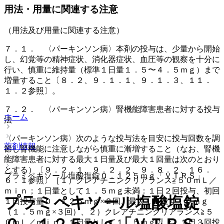
用法・用量に関連する注意
（用法及び用量に関連する注意）
７．１． 〈パーキンソン病〉本剤の投与は、少量から開始
し、幻覚等の精神症状、消化器症状、血圧等の観察を十分に
行い、慎重に維持量（標準１日量１．５〜４．５ｍｇ）まで
増量すること〔８．２、９．１．１、９．１．３、１１．
１．２参照〕。
７．２． 〈パーキンソン病〉腎機能障害患者に対する投与
ホーム
法
〈パーキンソン病〉次のような投与法を目安に投与回数を調
薬剤情報
節し腎機能に注意しながら慎重に漸増すること（なお、腎機
能障害患者に対する最大１日量及び最大１回量は次のとおり
とする）〔９．２．１、９．２．２、９．８．２、１６．
プラミペキソール塩酸塩錠０．１２５ｍｇ「ＶＴＲＳ」
６．１参照〕［１）クレアチニンクリアランス≧５０ｍＬ／
ｍｉｎ；１日量として１．５ｍｇ未満：１日２回投与、初回
プラミペキソール塩酸塩錠
１日投与量０．１２５ｍｇ×２回、最大１日量４．５ｍｇ
（１．５ｍｇ×３回）、２）クレアチニンクリアランス≧５
０ｍＬ／ｍｉｎ；１日量として１．５ｍｇ以上：１日３回投