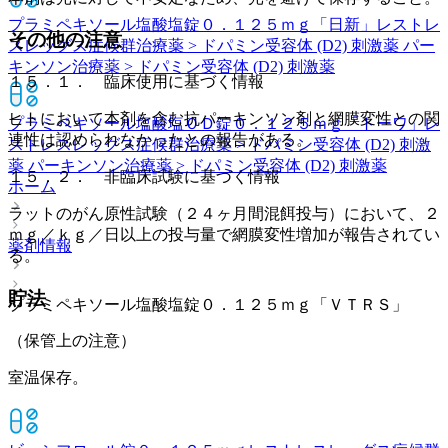
プラミペキソール塩酸塩錠０．１２５ｍｇ「日新」
レストレ
その他の注意
スレッグス症候群治療薬 > ドパミン受容体 (D2) 刺激薬 パー
キンソン治療薬 > ドパミン受容体 (D2) 刺激薬
１５．１． 臨床使用に基づく情報
ヒトにおいて本剤を含む抗パーキンソン剤と網膜変性との関
プラミペキソール塩酸塩ＯＤ錠０．１２５ｍｇ「トーワ」
レ
連性は認められなかったとの報告がある。
ストレスレッグス症候群治療薬 > ドパミン受容体 (D2) 刺激
薬 パーキンソン治療薬 > ドパミン受容体 (D2) 刺激薬
１５．２． 非臨床試験に基づく情報
ホーム
ラットのがん原性試験（２４ヶ月間混餌投与）において、２
ｍｇ／ｋｇ／日以上の投与量で網膜変性増加が報告されてい
薬剤情報
る。
貯法
プラミペキソール塩酸塩錠０．１２５ｍｇ「ＶＴＲＳ」
（保管上の注意）
室温保存。