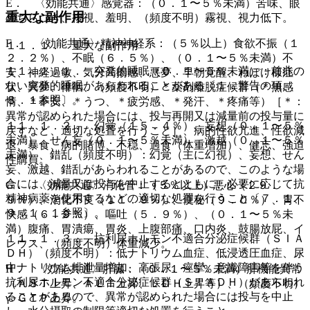
E． 〈効能共通〉感覚器：（０．１〜５％未満）苦味、眼
重大な副作用
のちらつき、複視、羞明、（頻度不明）霧視、視力低下。
F． 〈効能共通〉精神神経系：（５％以上）食欲不振（１
１１．１． 重大な副作用
２．２％）、不眠（６．５％）、（０．１〜５％未満）不
１１．１．１． 突発的睡眠（０．１〜５％未満）：前兆の
安、神経過敏、気分高揚感、悪夢、早朝覚醒、ねぼけ様症
ない突発的睡眠があらわれることがある〔１．警告の項、
状、異夢、徘徊、（頻度不明）＊薬剤離脱症候群（＊無感
８．１参照〕。
情、＊不安、＊うつ、＊疲労感、＊発汗、＊疼痛等）［＊：
異常が認められた場合には、投与再開又は減量前の投与量に
１１．１．２． 幻覚（１５．４％）、妄想（０．１〜５％
戻すなど、適切な処置を行うこと］、病的性欲亢進、性欲減
未満）、せん妄（０．１〜５％未満）、激越（０．１〜５％
退、暴食、病的賭博、不穏、過食（体重増加）、健忘、強迫
未満）、錯乱（頻度不明）：幻覚（主に幻視）、妄想、せん
性購買。
妄、激越、錯乱があらわれることがあるので、このような場
合には、減量又は投与を中止するとともに、必要に応じて抗
G． 〈効能共通〉消化管：（５％以上）悪心（２９．
精神病薬を使用するなどの適切な処置を行うこと〔７．１、
９％）、消化不良（１１．９％）、便秘（９．０％）、胃不
９．１．１参照〕。
快感（６．９％）、嘔吐（５．９％）、（０．１〜５％未
満）腹痛、胃潰瘍、胃炎、上腹部痛、口内炎、鼓腸放屁、イ
１１．１．３． 抗利尿ホルモン不適合分泌症候群（ＳＩＡ
レウス、（頻度不明）体重減少。
ＤＨ）（頻度不明）：低ナトリウム血症、低浸透圧血症、尿
中ナトリウム排泄量増加、高張尿、痙攣、意識障害等を伴う
H． 〈効能共通〉肝臓：（０．１〜５％未満）肝機能異常
抗利尿ホルモン不適合分泌症候群（ＳＩＡＤＨ）があらわれ
（ＡＳＴ上昇、ＡＬＴ上昇、ＬＤＨ上昇等）、（頻度不明）
ることがあるので、異常が認められた場合には投与を中止
γ−ＧＴＰ上昇。