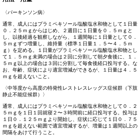
〈パーキンソン病〉
通常、成人にはプラミペキソール塩酸塩水和物として１日量
０．２５ｍｇからはじめ、２週目に１日量を０．５ｍｇと
し、以後経過を観察しながら、１週間毎に１日量として０．
５ｍｇずつ増量し、維持量（標準１日量１．５〜４．５ｍ
ｇ）を定める。１日量がプラミペキソール塩酸塩水和物とし
て１．５ｍｇ未満の場合は２回に分割して朝夕食後に、１．
５ｍｇ以上の場合は３回に分割して毎食後経口投与する。な
お、年齢、症状により適宜増減ができるが、１日量は４．５
ｍｇを超えないこと。
〈中等度から高度の特発性レストレスレッグス症候群（下肢
静止不能症候群）〉
通常、成人にはプラミペキソール塩酸塩水和物として０．２
５ｍｇを１日１回就寝２〜３時間前に経口投与する。投与は
１日０．１２５ｍｇより開始し、症状に応じて１日０．７５
ｍｇを超えない範囲で適宜増減するが、増量は１週間以上の
間隔をあけて行うこと。