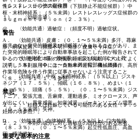
１１．２． その他の副作用
性レストレスレッグス症候群（下肢静止不能症候群）〉中
枢・末梢神経系：（５％未満）レストレスレッグス症候群の
１）． 〈効能共通〉
ａｕｇｍｅｎｔａｔｉｏｎ（２．３％）。
@． 〈効能共通〉過敏症：（頻度不明）過敏症状。
警告
A． 〈効能共通〉皮膚：（０．１〜５％未満）多汗、蕁麻
前兆のない突発的睡眠及び傾眠等がみられることがあり、ま
疹、網状皮斑、（頻度不明）発疹、皮膚そう痒症。
た突発的睡眠等により自動車事故を起こした例が報告されて
B． 〈効能共通〉筋・骨格系：（５％以上）ＣＫ上昇
いるので、患者に本剤の突発的睡眠及び傾眠等についてよく
（７．５％）、（０．１〜５％未満）背部痛、腰痛。
説明し、本剤服用中には、自動車の運転、機械の操作、高所
作業等危険を伴う作業に従事させないよう注意すること
C． 〈効能共通〉中枢・末梢神経系：（５％以上）ジスキ
〔８．１、１１．１．１参照〕。
ネジア（１７．５％）、傾眠（１６．８％）、めまい（１
２．５％）、頭痛（５．５％）、（０．１〜５％未満）ジス
禁忌
トニア、緊張亢進、舌麻痺、運動過多、ミオクローヌス、声
が出にくい、異常感覚、知覚減退、パーキンソニズム増悪、
２．１． 妊婦又は妊娠している可能性のある女性〔９．５
（０．１％未満）失神。
妊婦の項参照〕。
D． 〈効能共通〉自律神経系：（５％以上）口内乾燥
２．２． 本剤の成分に対し過敏症の既往歴のある患者。
（８．３％）、（０．１〜５％未満）起立性低血圧、高血
圧、唾液増加。
重要な基本的注意