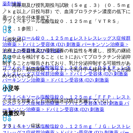
薬剤情報
・ 周産期及び授乳期投与試験（Ｓｅｇ．３）（０．５ｍｇ
／ｋｇ以上／日投与群）で、血清プロラクチン濃度の低下に
基づく出生仔体重低下。
プラミペキソール塩酸塩錠０．１２５ｍｇ「ＶＴＲＳ」
〔２．１参照〕。
ビ・シフロール錠０．１２５ｍｇ
レストレスレッグス症候群
（授乳婦）
治療薬 > ドパミン受容体 (D2) 刺激薬 パーキンソン治療薬 >
ドパミン受容体 (D2) 刺激薬
治療上の有益性及び母乳栄養の有益性を考慮し、授乳の継続
又は中止を検討すること（ヒトにおいてプロラクチン分泌抑
制することが報告されており、乳汁分泌抑制する可能性があ
プラミペキソール塩酸塩錠０．１２５ｍｇ「ＤＳＥＰ」
レス
り、なお、動物実験（ラット）で乳汁中へ移行することが認
トレスレッグス症候群治療薬 > ドパミン受容体 (D2) 刺激薬
められている）。
パーキンソン治療薬 > ドパミン受容体 (D2) 刺激薬
小児等
プラミペキソール塩酸塩錠０．１２５ｍｇ「ＦＦＰ」
レスト
小児等を対象とした国内臨床試験は実施していない。
レスレッグス症候群治療薬 > ドパミン受容体 (D2) 刺激薬 パ
ーキンソン治療薬 > ドパミン受容体 (D2) 刺激薬
過量投与
１３．１． 症状
プラミペキソール塩酸塩錠０．１２５ｍｇ「ＪＧ」
レストレ
スレッグス症候群治療薬 > ドパミン受容体 (D2) 刺激薬 パー