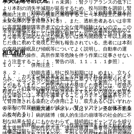
重要な基本的注意
ランスが５０ｍＬ／ｍｉｎ未満）：腎クリアランスの低下に
より本剤の消失半減期が延長するため、投与回数を調節し腎
８．１． 〈効能共通〉突発的睡眠等により自動車事故を起
機能に注意しながら慎重に漸増すること（本剤は主に尿中に
こした例が報告されている。
未変化体のまま排泄される）。また、透析患者あるいは非常
に高度腎機能障害患者での十分な使用経験はないので、この
突発的睡眠を起こした症例の中には、傾眠や過度の眠気のよ
ような患者に対しては状態を観察しながら慎重に投与するこ
うな前兆を認めなかった例あるいは投与開始後１年以上経過
と〔７．２、７．３参照〕。
した後に初めて発現した例も報告されている。患者には本剤
の突発的睡眠及び傾眠等についてよく説明し、自動車の運
相互作用
転、機械の操作、高所作業等危険を伴う作業に従事させない
よう注意すること〔１．警告の項、１１．１．１参照〕。
１０．２． 併用注意：
８．２． 〈効能共通〉特に投与初期には、めまい、立ちく
１）． カチオン輸送系を介して腎排泄される薬剤（シメチ
らみ、ふらつき等の起立性低血圧に基づく症状が見られるこ
ジン、アマンタジン塩酸塩）〔１６．７．１参照〕［ジスキ
とがある（また、これらの症状が発現した場合には、症状の
ネジア・幻覚等の副作用が増強することがあるので、このよ
程度に応じて、減量又は投与を中止するなどの適切な処置を
うな場合には、本剤を減量すること（カチオン輸送系を介し
行うこと）〔７．１、９．１．２、９．１．３参照〕。
て腎排泄される薬剤との併用により、双方あるいはいずれか
の薬剤の腎尿細管分泌が減少し、腎クリアランスが低下する
８．３． 〈効能共通〉レボドパ又はドパミン受容体作動薬
ことがある）］。
の投与により、病的賭博（個人的生活の崩壊等の社会的に不
利な結果を招くにもかかわらず、持続的にギャンブルを繰り
２）． 鎮静剤、アルコール［作用が増強するおそれがある
返す状態）、病的性欲亢進、強迫性購買、暴食等の衝動制御
（機序は明らかではないが、本剤との併用により作用増強の
障害が報告されているので、このような症状が発現した場合