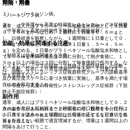
効能・効果
用法・用量
１）． パーキンソン病。
〈パーキンソン病〉
２）． 中等度から高度の特発性レストレスレッグス症候群
通常、成人にはプラミペキソール塩酸塩水和物として１日量
（中等度から高度の特発性下肢静止不能症候群）。
０．２５ｍｇからはじめ、２週目に１日量を０．５ｍｇと
し、以後経過を観察しながら、１週間毎に１日量として０．
効能・効果に関連する注意
５ｍｇずつ増量し、維持量（標準１日量１．５〜４．５ｍ
ｇ）を定める。１日量がプラミペキソール塩酸塩水和物とし
（効能又は効果に関連する注意）
て１．５ｍｇ未満の場合は２回に分割して朝夕食後に、１．
５ｍｇ以上の場合は３回に分割して毎食後経口投与する。な
レストレスレッグス症候群（下肢静止不能症候群）の診断
お、年齢、症状により適宜増減ができるが、１日量は４．５
は、国際レストレスレッグス症候群研究グループの診断基準
ｍｇを超えないこと。
及び重症度スケールに基づき慎重に実施し、基準を満たす場
合にのみ投与すること。
〈中等度から高度の特発性レストレスレッグス症候群（下肢
静止不能症候群）〉
副作用
通常、成人にはプラミペキソール塩酸塩水和物として０．２
５ｍｇを１日１回就寝２〜３時間前に経口投与する。投与は
次の副作用があらわれることがあるので、観察を十分に行
１日０．１２５ｍｇより開始し、症状に応じて１日０．７５
い、異常が認められた場合には投与を中止するなど適切な処
ｍｇを超えない範囲で適宜増減するが、増量は１週間以上の
置を行うこと。
間隔をあけて行うこと。