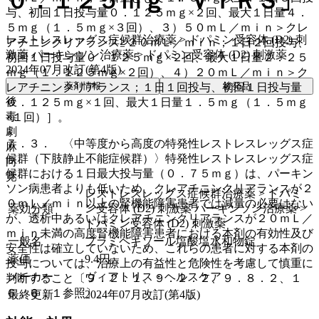
０．１２５ｍｇ「ＶＴＲＳ」
与、初回１日投与量０．１２５ｍｇ×２回、最大１日量４．
５ｍｇ（１．５ｍｇ×３回）、３）５０ｍＬ／ｍｉｎ＞クレ
レストレスレッグス症候群治療薬 > ドパミン受容体 (D2) 刺
アチニンクリアランス≧２０ｍＬ／ｍｉｎ；１日２回投与、
激薬 パーキンソン治療薬 > ドパミン受容体 (D2) 刺激薬
初回１日投与量０．１２５ｍｇ×２回、最大１日量２．２５
2024年07月改訂(第4版)
ｍｇ（１．１２５ｍｇ×２回）、４）２０ｍＬ／ｍｉｎ＞ク
薬剤情報
後発品
レアチニンクリアランス；１日１回投与、初回１日投与量
後
０．１２５ｍｇ×１回、最大１日量１．５ｍｇ（１．５ｍｇ
毒
×１回）］。
劇
７．３． 〈中等度から高度の特発性レストレスレッグス症
麻
候群（下肢静止不能症候群）〉特発性レストレスレッグス症
向
候群における１日最大投与量（０．７５ｍｇ）は、パーキン
覚
ソン病患者よりも低いため、クレアチニンクリアランスが２
レストレスレッグス症候群治療薬 > ドパミ
０ｍＬ／ｍｉｎ以上の腎機能障害患者では減量の必要はない
薬効分類
ン受容体 (D2) 刺激薬 パーキンソン治療薬 >
が、透析中あるいはクレアチニンクリアランスが２０ｍＬ／
ドパミン受容体 (D2) 刺激薬
ｍｉｎ未満の高度腎機能障害患者における本剤の有効性及び
一般名
プラミペキソール塩酸塩水和物錠
安全性は確立していないため、これらの患者に対する本剤の
薬価
9.4
円
投与については、治療上の有益性と危険性を考慮して慎重に
メーカー
ヴィアトリス・ヘルスケア
判断すること〔９．２．１、９．２．２、９．８．２、１
６．６．１参照〕。
最終更新
2024年07月改訂(第4版)