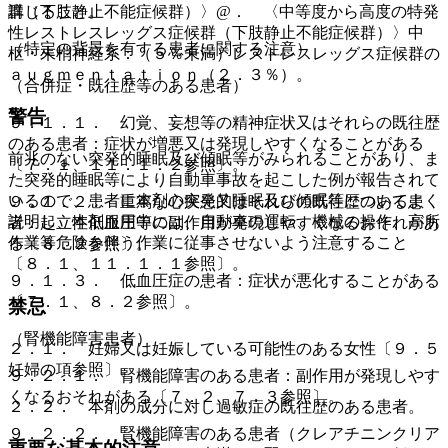
群（下肢静止不能症候群）〉@． 〈中等度から高度の特発
講じること。
性レストレスレッグス症候群（下肢静止不能症候群）〉中
（特定の背景を有する患者に関する注意）
枢・末梢神経系：（５％未満）レストレスレッグス症候群の
ａｕｇｍｅｎｔａｔｉｏｎ（２．３％）。
（合併症・既往歴等のある患者）
警告
９．１．１． 幻覚、妄想等の精神症状又はそれらの既往歴
のある患者：症状が増悪又は発現しやすくなることがある
前兆のない突発的睡眠及び傾眠等がみられることがあり、ま
〔７．１、１１．１．２参照〕。
た突発的睡眠等により自動車事故を起こした例が報告されて
いるので、患者に本剤の突発的睡眠及び傾眠等についてよく
９．１．２． 重篤な心疾患又はそれらの既往歴のある患
説明し、本剤服用中には、自動車の運転、機械の操作、高所
者：起立性低血圧等の副作用が発現しやすくなるおそれがあ
作業等危険を伴う作業に従事させないよう注意すること
る〔８．２参照〕。
〔８．１、１１．１．１参照〕。
９．１．３． 低血圧症の患者：症状が悪化することがある
〔７．１、８．２参照〕。
禁忌
（腎機能障害患者）
２．１． 妊婦又は妊娠している可能性のある女性〔９．５
妊婦の項参照〕。
９．２．１． 腎機能障害のある患者：副作用が発現しやす
くなるおそれがある〔７．２、７．３参照〕。
２．２． 本剤の成分に対し過敏症の既往歴のある患者。
９．２．２． 腎機能障害のある患者（クレアチニンクリア