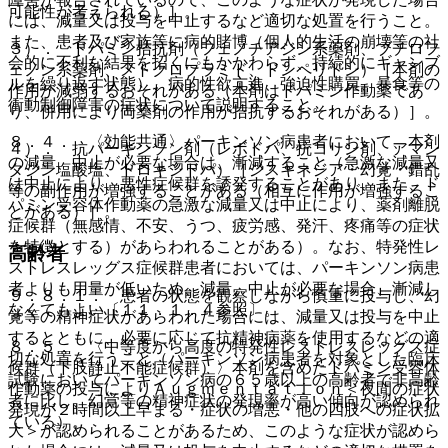
可能性が考えられる）］。
には、減量又は投与を中止するなど適切な処置を行うこと。
また、患者及び家族等に病的賭博（個人的生活の崩壊等の社
３）． ドパミン拮抗剤（フェノチアジン系薬剤、ブチロフ
会的に不利な結果を招くにもかかわらず、持続的にギャンブ
ェノン系薬剤、メトクロプラミド、ドンペリドン）［本剤の
ルを繰り返す状態）、病的性欲亢進、強迫性購買、暴食等の
作用が減弱するおそれがある（本剤はドパミン作動薬であ
衝動制御障害の症状について説明すること。
り、併用により両薬剤の作用が拮抗するおそれがある）］。
８．４． 〈効能共通〉パーキンソン病患者において、本剤
４）． 抗パーキンソン剤（レボドパ、抗コリン剤、アマン
の減量、中止が必要な場合は、漸減すること（急激な減量又
タジン塩酸塩、ドロキシドパ）［ジスキネジア・幻覚・錯乱
は中止により、悪性症候群を誘発することがあり、また、ド
等の副作用が増強することがある（相互に作用が増強するこ
パミン受容体作動薬の急激な減量又は中止により、薬剤離脱
とがある）］。
症候群（無感情、不安、うつ、疲労感、発汗、疼痛等の症状
を特徴とする）があらわれることがある）。なお、特発性レ
高齢者
ストレスレッグス症候群患者においては、パーキンソン病患
者よりも用量が低いため、減量、中止が必要な場合、漸減し
９．８．１． 患者の状態を観察しながら慎重に投与し、幻
なくてもよい〔１１．１．４参照〕。
覚等の精神症状があらわれた場合には、減量又は投与を中止
するとともに、必要に応じて抗精神病薬を使用するなどの適
８．５． 〈中等度から高度の特発性レストレスレッグス症
切な処置を行うこと（パーキンソン病患者を対象とした臨床
候群（下肢静止不能症候群）〉本剤を含めたドパミン受容体
試験においてパーキンソン病の６５歳以上の高齢者で非高齢
作動薬の投与によりＡｕｇｍｅｎｔａｔｉｏｎ＜夜間の症状
者に比し、幻覚等の精神症状の発現率が高い傾向が認められ
発現が２時間以上早まる・症状の増悪・他の四肢への症状拡
ている）。
大＞が認められることがあるため、このような症状が認めら