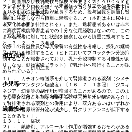
・ 周産期及び授乳期投与試験（Ｓｅｇ．３）（０．５ｍｇ
ランスが５０ｍＬ／ｍｉｎ未満）：腎クリアランスの低下に
／ｋｇ以上／日投与群）で、血清プロラクチン濃度の低下に
より本剤の消失半減期が延長するため、投与回数を調節し腎
基づく出生仔体重低下。
機能に注意しながら慎重に漸増すること（本剤は主に尿中に
未変化体のまま排泄される）。また、透析患者あるいは非常
〔２．１参照〕。
に高度腎機能障害患者での十分な使用経験はないので、この
（授乳婦）
ような患者に対しては状態を観察しながら慎重に投与するこ
と〔７．２、７．３参照〕。
治療上の有益性及び母乳栄養の有益性を考慮し、授乳の継続
又は中止を検討すること（ヒトにおいてプロラクチン分泌抑
相互作用
制することが報告されており、乳汁分泌抑制する可能性があ
り、なお、動物実験（ラット）で乳汁中へ移行することが認
１０．２． 併用注意：
められている）。
１）． カチオン輸送系を介して腎排泄される薬剤（シメチ
小児等
ジン、アマンタジン塩酸塩）〔１６．７．１参照〕［ジスキ
ネジア・幻覚等の副作用が増強することがあるので、このよ
小児等を対象とした国内臨床試験は実施していない。
うな場合には、本剤を減量すること（カチオン輸送系を介し
て腎排泄される薬剤との併用により、双方あるいはいずれか
過量投与
の薬剤の腎尿細管分泌が減少し、腎クリアランスが低下する
ことがある）］。
１３．１． 症状
２）． 鎮静剤、アルコール［作用が増強するおそれがある
過量投与時、悪心、嘔吐、過度の鎮静、運動過多、幻覚、激