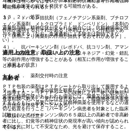
（機序は明らかではないが、本剤との併用により作用増強の
越、低血圧等の症状を発現する可能性がある。
可能性が考えられる）］。
１３．２． 処置
３）． ドパミン拮抗剤（フェノチアジン系薬剤、ブチロフ
ェノン系薬剤、メトクロプラミド、ドンペリドン）［本剤の
過量投与時、精神症状が見られた場合には、抗精神病薬の投
作用が減弱するおそれがある（本剤はドパミン作動薬であ
与を考慮する（なお、血液透析による除去は期待できな
り、併用により両薬剤の作用が拮抗するおそれがある）］。
い）。
４）． 抗パーキンソン剤（レボドパ、抗コリン剤、アマン
適用上の注意、取扱い上の注意
タジン塩酸塩、ドロキシドパ）［ジスキネジア・幻覚・錯乱
等の副作用が増強することがある（相互に作用が増強するこ
（適用上の注意）
とがある）］。
１４．１． 薬剤交付時の注意
高齢者
ＰＴＰ包装の薬剤はＰＴＰシートから取り出して服用するよ
９．８．１． 患者の状態を観察しながら慎重に投与し、幻
う指導すること（ＰＴＰシートの誤飲により、硬い鋭角部が
覚等の精神症状があらわれた場合には、減量又は投与を中止
食道粘膜へ刺入し、更には穿孔をおこして縦隔洞炎等の重篤
するとともに、必要に応じて抗精神病薬を使用するなどの適
な合併症を併発することがある）。
切な処置を行うこと（パーキンソン病患者を対象とした臨床
試験においてパーキンソン病の６５歳以上の高齢者で非高齢
（取扱い上の注意）
者に比し、幻覚等の精神症状の発現率が高い傾向が認められ
本剤は光に対して不安定なため、光を避けて保存すること。
ている）。