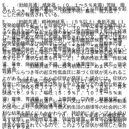
E． 〈効能共通〉感覚器：（０．１〜５％未満）苦味、眼
８．１． 〈効能共通〉突発的睡眠等により自動車事故を起
のちらつき、複視、羞明、（頻度不明）霧視、視力低下。
こした例が報告されている。
F． 〈効能共通〉精神神経系：（５％以上）食欲不振（１
突発的睡眠を起こした症例の中には、傾眠や過度の眠気のよ
２．２％）、不眠（６．５％）、（０．１〜５％未満）不
うな前兆を認めなかった例あるいは投与開始後１年以上経過
安、神経過敏、気分高揚感、悪夢、早朝覚醒、ねぼけ様症
した後に初めて発現した例も報告されている。患者には本剤
状、異夢、徘徊、（頻度不明）＊薬剤離脱症候群（＊無感
の突発的睡眠及び傾眠等についてよく説明し、自動車の運
情、＊不安、＊うつ、＊疲労感、＊発汗、＊疼痛等）［＊：
転、機械の操作、高所作業等危険を伴う作業に従事させない
異常が認められた場合には、投与再開又は減量前の投与量に
よう注意すること〔１．警告の項、１１．１．１参照〕。
戻すなど、適切な処置を行うこと］、病的性欲亢進、性欲減
退、暴食、病的賭博、不穏、過食（体重増加）、健忘、強迫
８．２． 〈効能共通〉特に投与初期には、めまい、立ちく
性購買。
らみ、ふらつき等の起立性低血圧に基づく症状が見られるこ
とがある（また、これらの症状が発現した場合には、症状の
G． 〈効能共通〉消化管：（５％以上）悪心（２９．
程度に応じて、減量又は投与を中止するなどの適切な処置を
９％）、消化不良（１１．９％）、便秘（９．０％）、胃不
行うこと）〔７．１、９．１．２、９．１．３参照〕。
快感（６．９％）、嘔吐（５．９％）、（０．１〜５％未
満）腹痛、胃潰瘍、胃炎、上腹部痛、口内炎、鼓腸放屁、イ
８．３． 〈効能共通〉レボドパ又はドパミン受容体作動薬
レウス、（頻度不明）体重減少。
の投与により、病的賭博（個人的生活の崩壊等の社会的に不
利な結果を招くにもかかわらず、持続的にギャンブルを繰り
H． 〈効能共通〉肝臓：（０．１〜５％未満）肝機能異常
返す状態）、病的性欲亢進、強迫性購買、暴食等の衝動制御
（ＡＳＴ上昇、ＡＬＴ上昇、ＬＤＨ上昇等）、（頻度不明）
障害が報告されているので、このような症状が発現した場合
γ−ＧＴＰ上昇。