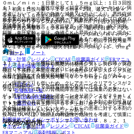
０ｍＬ／ｍｉｎ；１日量として１．５ｍｇ以上：１日３回投
１１．１．４． 悪性症候群（頻度不明）：パーキンソン病
与、初回１日投与量０．１２５ｍｇ×２回、最大１日量４．
患者において、本剤の急激な減量又は中止により、悪性症候
５ｍｇ（１．５ｍｇ×３回）、３）５０ｍＬ／ｍｉｎ＞クレ
※本製品は疾病の診断・治療・予防を目的としたプログラム
群があらわれることがあるので、観察を十分に行い、発熱、
アチニンクリアランス≧２０ｍＬ／ｍｉｎ；１日２回投与、
ではありません。
意識障害、無動無言、高度筋硬直、不随意運動、嚥下困難、
初回１日投与量０．１２５ｍｇ×２回、最大１日量２．２５
頻脈、血圧変動、発汗、血清ＣＫ上昇等があらわれた場合に
ｍｇ（１．１２５ｍｇ×２回）、４）２０ｍＬ／ｍｉｎ＞ク
は悪性症候群の症状である可能性があるため、再投与後、漸
レアチニンクリアランス；１日１回投与、初回１日投与量
減し、体冷却、水分補給等の適切な処置を行うこと〔８．４
０．１２５ｍｇ×１回、最大１日量１．５ｍｇ（１．５ｍｇ
参照〕。
ホーム
ノート
×１回）］。
表・計算
レジメン
CTCAE
抗菌薬ガイド
ERマニュ
１１．１．５． 横紋筋融解症（頻度不明）：筋肉痛、脱力
７．３． 〈中等度から高度の特発性レストレスレッグス症
アル
薬剤情報
ポスト
感、ＣＫ上昇、血中ミオグロビン上昇及び尿中ミオグロビン
候群（下肢静止不能症候群）〉特発性レストレスレッグス症
上昇を特徴とする横紋筋融解症があらわれることがある。
候群における１日最大投与量（０．７５ｍｇ）は、パーキン
新規登録
ソン病患者よりも低いため、クレアチニンクリアランスが２
ログイン
横紋筋融解症による急性腎障害の発症に注意すること。
０ｍＬ／ｍｉｎ以上の腎機能障害患者では減量の必要はない
監修医師一覧
が、透析中あるいはクレアチニンクリアランスが２０ｍＬ／
UpToDate特別割引
１１．１．６． 肝機能障害（頻度不明）：ＡＳＴ上昇、Ａ
ｍｉｎ未満の高度腎機能障害患者における本剤の有効性及び
運営会社
ＬＴ上昇、ＬＤＨ上昇、γ−ＧＴＰ上昇、総ビリルビン上昇等
安全性は確立していないため、これらの患者に対する本剤の
の肝機能障害があらわれることがある。
© 2021 HOKUTO Inc. All rights reserved.
投与については、治療上の有益性と危険性を考慮して慎重に
利用規約
プライバシーポリシー
お問い合わせ
判断すること〔９．２．１、９．２．２、９．８．２、１
その他の副作用
ホーム
表・計算
レジメン
CTCAE
抗菌薬ガイド
６．６．１参照〕。
ERマニュアル
薬剤情報
ポスト