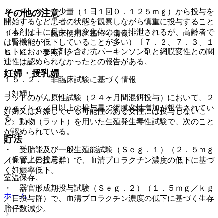
９．８．２． 少量（１日１回０．１２５ｍｇ）から投与を
その他の注意
開始するなど患者の状態を観察しながら慎重に投与すること
（本剤は主に尿中に未変化体のまま排泄されるが、高齢者で
１５．１． 臨床使用に基づく情報
は腎機能が低下していることが多い）〔７．２、７．３、１
ヒトにおいて本剤を含む抗パーキンソン剤と網膜変性との関
６．６．１参照〕。
連性は認められなかったとの報告がある。
妊婦・授乳婦
１５．２． 非臨床試験に基づく情報
（妊婦）
ラットのがん原性試験（２４ヶ月間混餌投与）において、２
ｍｇ／ｋｇ／日以上の投与量で網膜変性増加が報告されてい
妊婦又は妊娠している可能性のある女性には投与しないこ
る。
と。動物（ラット）を用いた生殖発生毒性試験で、次のこと
が認められている。
貯法
・ 受胎能及び一般生殖能試験（Ｓｅｇ．１）（２．５ｍｇ
（保管上の注意）
／ｋｇ／日投与群）で、血清プロラクチン濃度の低下に基づ
く妊娠率低下。
室温保存。
・ 器官形成期投与試験（Ｓｅｇ．２）（１．５ｍｇ／ｋｇ
ホーム
／日投与群）で、血清プロラクチン濃度の低下に基づく生存
胎仔数減少。