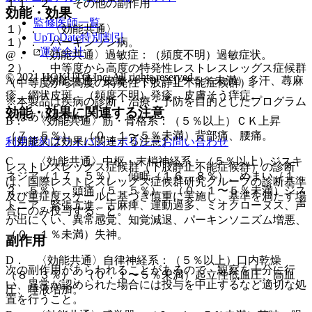
１１．２． その他の副作用
効能・効果
監修医師一覧
１）． 〈効能共通〉
UpToDate特別割引
１）． パーキンソン病。
運営会社
@． 〈効能共通〉過敏症：（頻度不明）過敏症状。
２）． 中等度から高度の特発性レストレスレッグス症候群
© 2021 HOKUTO Inc. All rights reserved.
A． 〈効能共通〉皮膚：（０．１〜５％未満）多汗、蕁麻
（中等度から高度の特発性下肢静止不能症候群）。
疹、網状皮斑、（頻度不明）発疹、皮膚そう痒症。
※本製品は疾病の診断・治療・予防を目的としたプログラム
効能・効果に関連する注意
ではありません。
B． 〈効能共通〉筋・骨格系：（５％以上）ＣＫ上昇
（７．５％）、（０．１〜５％未満）背部痛、腰痛。
（効能又は効果に関連する注意）
利用規約
プライバシーポリシー
お問い合わせ
C． 〈効能共通〉中枢・末梢神経系：（５％以上）ジスキ
レストレスレッグス症候群（下肢静止不能症候群）の診断
ネジア（１７．５％）、傾眠（１６．８％）、めまい（１
は、国際レストレスレッグス症候群研究グループの診断基準
２．５％）、頭痛（５．５％）、（０．１〜５％未満）ジス
及び重症度スケールに基づき慎重に実施し、基準を満たす場
トニア、緊張亢進、舌麻痺、運動過多、ミオクローヌス、声
合にのみ投与すること。
が出にくい、異常感覚、知覚減退、パーキンソニズム増悪、
（０．１％未満）失神。
副作用
D． 〈効能共通〉自律神経系：（５％以上）口内乾燥
次の副作用があらわれることがあるので、観察を十分に行
（８．３％）、（０．１〜５％未満）起立性低血圧、高血
い、異常が認められた場合には投与を中止するなど適切な処
圧、唾液増加。
置を行うこと。