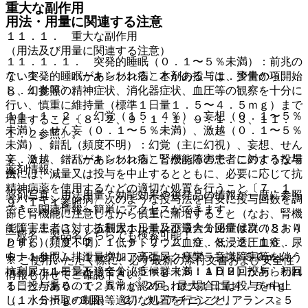
重大な副作用
用法・用量に関連する注意
１１．１． 重大な副作用
（用法及び用量に関連する注意）
１１．１．１． 突発的睡眠（０．１〜５％未満）：前兆の
７．１． 〈パーキンソン病〉本剤の投与は、少量から開始
ない突発的睡眠があらわれることがある〔１．警告の項、
し、幻覚等の精神症状、消化器症状、血圧等の観察を十分に
８．１参照〕。
行い、慎重に維持量（標準１日量１．５〜４．５ｍｇ）まで
１１．１．２． 幻覚（１５．４％）、妄想（０．１〜５％
増量すること〔８．２、９．１．１、９．１．３、１１．
未満）、せん妄（０．１〜５％未満）、激越（０．１〜５％
１．２参照〕。
未満）、錯乱（頻度不明）：幻覚（主に幻視）、妄想、せん
７．２． 〈パーキンソン病〉腎機能障害患者に対する投与
妄、激越、錯乱があらわれることがあるので、このような場
薬剤情報
法
合には、減量又は投与を中止するとともに、必要に応じて抗
精神病薬を使用するなどの適切な処置を行うこと〔７．１、
薬剤写真、用法用量、効能効果や後発品の情報が一度に参照
〈パーキンソン病〉次のような投与法を目安に投与回数を調
９．１．１参照〕。
でき、関連情報へ簡単にアクセスができます。
節し腎機能に注意しながら慎重に漸増すること（なお、腎機
能障害患者に対する最大１日量及び最大１回量は次のとおり
１１．１．３． 抗利尿ホルモン不適合分泌症候群（ＳＩＡ
一般名、製品名どちらでも検索可能！
とする）〔９．２．１、９．２．２、９．８．２、１６．
ＤＨ）（頻度不明）：低ナトリウム血症、低浸透圧血症、尿
６．１参照〕［１）クレアチニンクリアランス≧５０ｍＬ／
中ナトリウム排泄量増加、高張尿、痙攣、意識障害等を伴う
※ ご使用いただく際に、必ず最新の添付文書および安全性
ｍｉｎ；１日量として１．５ｍｇ未満：１日２回投与、初回
抗利尿ホルモン不適合分泌症候群（ＳＩＡＤＨ）があらわれ
情報も併せてご確認下さい。
１日投与量０．１２５ｍｇ×２回、最大１日量４．５ｍｇ
ることがあるので、異常が認められた場合には投与を中止
（１．５ｍｇ×３回）、２）クレアチニンクリアランス≧５
し、水分摂取の制限等適切な処置を行うこと。