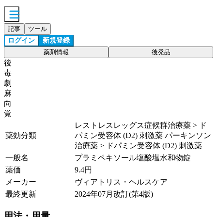
記事
ツール
ログイン
新規登録
薬剤情報
後発品
後
毒
劇
麻
向
覚
レストレスレッグス症候群治療薬 > ド
薬効分類
パミン受容体 (D2) 刺激薬 パーキンソン
治療薬 > ドパミン受容体 (D2) 刺激薬
一般名
プラミペキソール塩酸塩水和物錠
薬価
9.4
円
メーカー
ヴィアトリス・ヘルスケア
最終更新
2024年07月改訂(第4版)
用法・用量