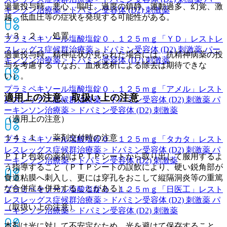
過量投与時、悪心、嘔吐、過度の鎮静、運動過多、幻覚、激
キンソン治療薬 > ドパミン受容体 (D2) 刺激薬
越、低血圧等の症状を発現する可能性がある。
１３．２． 処置
プラミペキソール塩酸塩錠０．１２５ｍｇ「ＹＤ」
レストレ
スレッグス症候群治療薬 > ドパミン受容体 (D2) 刺激薬 パー
過量投与時、精神症状が見られた場合には、抗精神病薬の投
キンソン治療薬 > ドパミン受容体 (D2) 刺激薬
与を考慮する（なお、血液透析による除去は期待できな
い）。
プラミペキソール塩酸塩錠０．１２５ｍｇ「アメル」
レスト
適用上の注意、取扱い上の注意
レスレッグス症候群治療薬 > ドパミン受容体 (D2) 刺激薬 パ
ーキンソン治療薬 > ドパミン受容体 (D2) 刺激薬
（適用上の注意）
１４．１． 薬剤交付時の注意
プラミペキソール塩酸塩錠０．１２５ｍｇ「タカタ」
レスト
レスレッグス症候群治療薬 > ドパミン受容体 (D2) 刺激薬 パ
ＰＴＰ包装の薬剤はＰＴＰシートから取り出して服用するよ
ーキンソン治療薬 > ドパミン受容体 (D2) 刺激薬
う指導すること（ＰＴＰシートの誤飲により、硬い鋭角部が
食道粘膜へ刺入し、更には穿孔をおこして縦隔洞炎等の重篤
な合併症を併発することがある）。
プラミペキソール塩酸塩錠０．１２５ｍｇ「日医工」
レスト
レスレッグス症候群治療薬 > ドパミン受容体 (D2) 刺激薬 パ
（取扱い上の注意）
ーキンソン治療薬 > ドパミン受容体 (D2) 刺激薬
本剤は光に対して不安定なため、光を避けて保存すること。