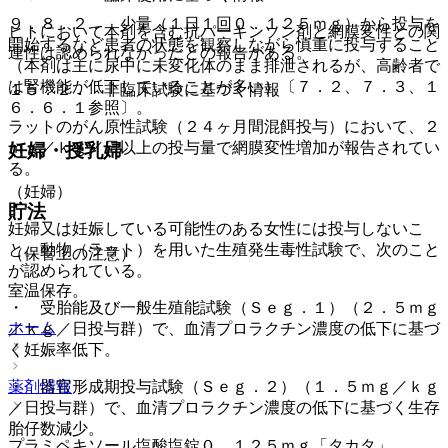
９．８．２． 少量（１日１回０．１２５ｍｇ）から投与を
ヒトにおいて本剤を含む抗パーキンソン剤と網膜変性との関
開始するなど患者の状態を観察しながら慎重に投与すること
連性は認められなかったとの報告がある。
（本剤は主に尿中に未変化体のまま排泄されるが、高齢者で
は腎機能が低下していることが多い）〔７．２、７．３、１
１５．２． 非臨床試験に基づく情報
６．６．１参照〕。
ラットのがん原性試験（２４ヶ月間混餌投与）において、２
ｍｇ／ｋｇ／日以上の投与量で網膜変性増加が報告されてい
妊婦・授乳婦
る。
（妊婦）
貯法
妊婦又は妊娠している可能性のある女性には投与しないこ
と。動物（ラット）を用いた生殖発生毒性試験で、次のこと
（保管上の注意）
が認められている。
室温保存。
・ 受胎能及び一般生殖能試験（Ｓｅｇ．１）（２．５ｍｇ
ホーム
／ｋｇ／日投与群）で、血清プロラクチン濃度の低下に基づ
く妊娠率低下。
薬剤情報
・ 器官形成期投与試験（Ｓｅｇ．２）（１．５ｍｇ／ｋｇ
／日投与群）で、血清プロラクチン濃度の低下に基づく生存
胎仔数減少。
プラミペキソール塩酸塩錠０．１２５ｍｇ「タカタ」