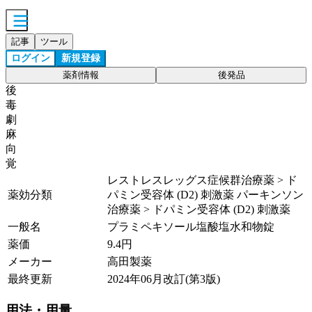
記事
ツール
ログイン
新規登録
薬剤情報
後発品
後
毒
劇
麻
向
覚
レストレスレッグス症候群治療薬 > ド
薬効分類
パミン受容体 (D2) 刺激薬 パーキンソン
治療薬 > ドパミン受容体 (D2) 刺激薬
一般名
プラミペキソール塩酸塩水和物錠
薬価
9.4
円
メーカー
高田製薬
最終更新
2024年06月改訂(第3版)
用法・用量