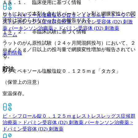
１５．１． 臨床使用に基づく情報
ヒトにおいて本剤を含む抗パーキンソン剤と網膜変性との関
プラミペキソール塩酸塩ＯＤ錠０．１２５ｍｇ「トーワ」
レ
連性は認められなかったとの報告がある。
ストレスレッグス症候群治療薬 > ドパミン受容体 (D2) 刺激
薬 パーキンソン治療薬 > ドパミン受容体 (D2) 刺激薬
１５．２． 非臨床試験に基づく情報
ホーム
ラットのがん原性試験（２４ヶ月間混餌投与）において、２
ｍｇ／ｋｇ／日以上の投与量で網膜変性増加が報告されてい
薬剤情報
る。
貯法
プラミペキソール塩酸塩錠０．１２５ｍｇ「タカタ」
（保管上の注意）
室温保存。
ビ・シフロール錠０．１２５ｍｇ
レストレスレッグス症候群
治療薬 > ドパミン受容体 (D2) 刺激薬 パーキンソン治療薬 >
ドパミン受容体 (D2) 刺激薬