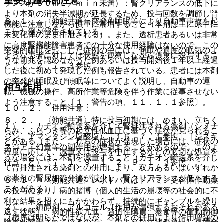
重要な基本的注意
ランスが５０ｍＬ／ｍｉｎ未満）：腎クリアランスの低下に
より本剤の消失半減期が延長するため、投与回数を調節し腎
８．１． 〈効能共通〉突発的睡眠等により自動車事故を起
機能に注意しながら慎重に漸増すること（本剤は主に尿中に
こした例が報告されている。
未変化体のまま排泄される）。また、透析患者あるいは非常
に高度腎機能障害患者での十分な使用経験はないので、この
突発的睡眠を起こした症例の中には、傾眠や過度の眠気のよ
ような患者に対しては状態を観察しながら慎重に投与するこ
うな前兆を認めなかった例あるいは投与開始後１年以上経過
と〔７．２、７．３参照〕。
した後に初めて発現した例も報告されている。患者には本剤
の突発的睡眠及び傾眠等についてよく説明し、自動車の運
相互作用
転、機械の操作、高所作業等危険を伴う作業に従事させない
よう注意すること〔１．警告の項、１１．１．１参照〕。
１０．２． 併用注意：
８．２． 〈効能共通〉特に投与初期には、めまい、立ちく
１）． カチオン輸送系を介して腎排泄される薬剤（シメチ
らみ、ふらつき等の起立性低血圧に基づく症状が見られるこ
ジン、アマンタジン塩酸塩）〔１６．７．１参照〕［ジスキ
とがある（また、これらの症状が発現した場合には、症状の
ネジア・幻覚等の副作用が増強することがあるので、このよ
程度に応じて、減量又は投与を中止するなどの適切な処置を
うな場合には、本剤を減量すること（カチオン輸送系を介し
行うこと）〔７．１、９．１．２、９．１．３参照〕。
て腎排泄される薬剤との併用により、双方あるいはいずれか
の薬剤の腎尿細管分泌が減少し、腎クリアランスが低下する
８．３． 〈効能共通〉レボドパ又はドパミン受容体作動薬
ことがある）］。
の投与により、病的賭博（個人的生活の崩壊等の社会的に不
利な結果を招くにもかかわらず、持続的にギャンブルを繰り
２）． 鎮静剤、アルコール［作用が増強するおそれがある
返す状態）、病的性欲亢進、強迫性購買、暴食等の衝動制御
（機序は明らかではないが、本剤との併用により作用増強の
障害が報告されているので、このような症状が発現した場合