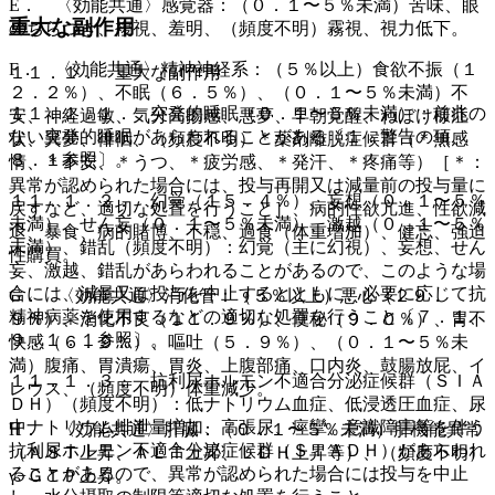
E． 〈効能共通〉感覚器：（０．１〜５％未満）苦味、眼
重大な副作用
のちらつき、複視、羞明、（頻度不明）霧視、視力低下。
F． 〈効能共通〉精神神経系：（５％以上）食欲不振（１
１１．１． 重大な副作用
２．２％）、不眠（６．５％）、（０．１〜５％未満）不
１１．１．１． 突発的睡眠（０．１〜５％未満）：前兆の
安、神経過敏、気分高揚感、悪夢、早朝覚醒、ねぼけ様症
ない突発的睡眠があらわれることがある〔１．警告の項、
状、異夢、徘徊、（頻度不明）＊薬剤離脱症候群（＊無感
８．１参照〕。
情、＊不安、＊うつ、＊疲労感、＊発汗、＊疼痛等）［＊：
異常が認められた場合には、投与再開又は減量前の投与量に
１１．１．２． 幻覚（１５．４％）、妄想（０．１〜５％
戻すなど、適切な処置を行うこと］、病的性欲亢進、性欲減
未満）、せん妄（０．１〜５％未満）、激越（０．１〜５％
退、暴食、病的賭博、不穏、過食（体重増加）、健忘、強迫
未満）、錯乱（頻度不明）：幻覚（主に幻視）、妄想、せん
性購買。
妄、激越、錯乱があらわれることがあるので、このような場
合には、減量又は投与を中止するとともに、必要に応じて抗
G． 〈効能共通〉消化管：（５％以上）悪心（２９．
精神病薬を使用するなどの適切な処置を行うこと〔７．１、
９％）、消化不良（１１．９％）、便秘（９．０％）、胃不
９．１．１参照〕。
快感（６．９％）、嘔吐（５．９％）、（０．１〜５％未
満）腹痛、胃潰瘍、胃炎、上腹部痛、口内炎、鼓腸放屁、イ
１１．１．３． 抗利尿ホルモン不適合分泌症候群（ＳＩＡ
レウス、（頻度不明）体重減少。
ＤＨ）（頻度不明）：低ナトリウム血症、低浸透圧血症、尿
中ナトリウム排泄量増加、高張尿、痙攣、意識障害等を伴う
H． 〈効能共通〉肝臓：（０．１〜５％未満）肝機能異常
抗利尿ホルモン不適合分泌症候群（ＳＩＡＤＨ）があらわれ
（ＡＳＴ上昇、ＡＬＴ上昇、ＬＤＨ上昇等）、（頻度不明）
ることがあるので、異常が認められた場合には投与を中止
γ−ＧＴＰ上昇。