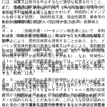
には、減量又は投与を中止するなど適切な処置を行うこと。
また、患者及び家族等に病的賭博（個人的生活の崩壊等の社
I． 〈効能共通〉内分泌：（０．１〜５％未満）プロラク
会的に不利な結果を招くにもかかわらず、持続的にギャンブ
チン低下、成長ホルモン上昇。
ルを繰り返す状態）、病的性欲亢進、強迫性購買、暴食等の
J． 〈効能共通〉代謝：（０．１〜５％未満）血糖値上
衝動制御障害の症状について説明すること。
昇。
８．４． 〈効能共通〉パーキンソン病患者において、本剤
K． 〈効能共通〉循環器：（０．１〜５％未満）低血圧、
の減量、中止が必要な場合は、漸減すること（急激な減量又
動悸。
は中止により、悪性症候群を誘発することがあり、また、ド
パミン受容体作動薬の急激な減量又は中止により、薬剤離脱
L． 〈効能共通〉泌尿器系：（０．１〜５％未満）排尿頻
症候群（無感情、不安、うつ、疲労感、発汗、疼痛等の症状
回、尿蛋白陽性、（頻度不明）尿閉。
を特徴とする）があらわれることがある）。なお、特発性レ
ストレスレッグス症候群患者においては、パーキンソン病患
M． 〈効能共通〉一般的全身障害：（０．１〜５％未満）
者よりも用量が低いため、減量、中止が必要な場合、漸減し
末梢性浮腫、胸痛、倦怠感、疲労感、脱力感、手がピリピリ
なくてもよい〔１１．１．４参照〕。
する、転倒、口渇。
８．５． 〈中等度から高度の特発性レストレスレッグス症
N． 〈効能共通〉呼吸器：（０．１〜５％未満）呼吸困
候群（下肢静止不能症候群）〉本剤を含めたドパミン受容体
難、（０．１％未満）肺炎、しゃっくり。
作動薬の投与によりＡｕｇｍｅｎｔａｔｉｏｎ＜夜間の症状
発現が２時間以上早まる・症状の増悪・他の四肢への症状拡
O． 〈効能共通〉生殖系：（頻度不明）自発陰茎勃起。
大＞が認められることがあるため、このような症状が認めら
２）． 〈中等度から高度の特発性レストレスレッグス症候
れた場合には、減量又は投与を中止するなどの適切な措置を