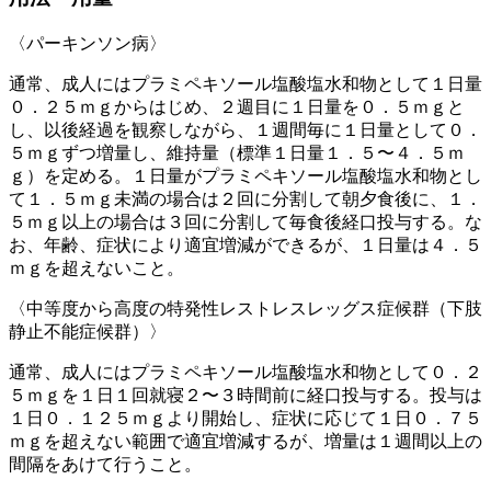
〈パーキンソン病〉
通常、成人にはプラミペキソール塩酸塩水和物として１日量
０．２５ｍｇからはじめ、２週目に１日量を０．５ｍｇと
し、以後経過を観察しながら、１週間毎に１日量として０．
５ｍｇずつ増量し、維持量（標準１日量１．５〜４．５ｍ
ｇ）を定める。１日量がプラミペキソール塩酸塩水和物とし
て１．５ｍｇ未満の場合は２回に分割して朝夕食後に、１．
５ｍｇ以上の場合は３回に分割して毎食後経口投与する。な
お、年齢、症状により適宜増減ができるが、１日量は４．５
ｍｇを超えないこと。
〈中等度から高度の特発性レストレスレッグス症候群（下肢
静止不能症候群）〉
通常、成人にはプラミペキソール塩酸塩水和物として０．２
５ｍｇを１日１回就寝２〜３時間前に経口投与する。投与は
１日０．１２５ｍｇより開始し、症状に応じて１日０．７５
ｍｇを超えない範囲で適宜増減するが、増量は１週間以上の
間隔をあけて行うこと。