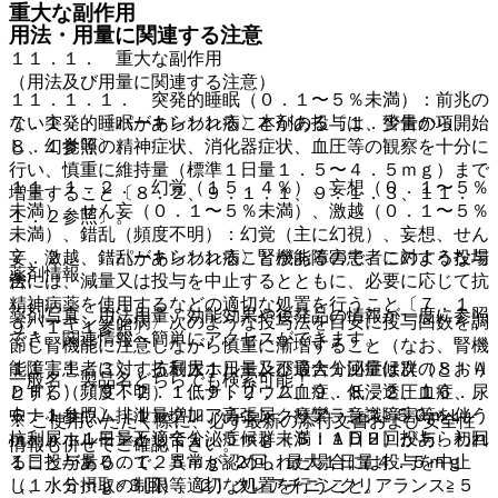
重大な副作用
用法・用量に関連する注意
１１．１． 重大な副作用
（用法及び用量に関連する注意）
１１．１．１． 突発的睡眠（０．１〜５％未満）：前兆の
７．１． 〈パーキンソン病〉本剤の投与は、少量から開始
ない突発的睡眠があらわれることがある〔１．警告の項、
し、幻覚等の精神症状、消化器症状、血圧等の観察を十分に
８．１参照〕。
行い、慎重に維持量（標準１日量１．５〜４．５ｍｇ）まで
１１．１．２． 幻覚（１５．４％）、妄想（０．１〜５％
増量すること〔８．２、９．１．１、９．１．３、１１．
未満）、せん妄（０．１〜５％未満）、激越（０．１〜５％
１．２参照〕。
未満）、錯乱（頻度不明）：幻覚（主に幻視）、妄想、せん
７．２． 〈パーキンソン病〉腎機能障害患者に対する投与
妄、激越、錯乱があらわれることがあるので、このような場
薬剤情報
法
合には、減量又は投与を中止するとともに、必要に応じて抗
精神病薬を使用するなどの適切な処置を行うこと〔７．１、
薬剤写真、用法用量、効能効果や後発品の情報が一度に参照
〈パーキンソン病〉次のような投与法を目安に投与回数を調
９．１．１参照〕。
でき、関連情報へ簡単にアクセスができます。
節し腎機能に注意しながら慎重に漸増すること（なお、腎機
能障害患者に対する最大１日量及び最大１回量は次のとおり
１１．１．３． 抗利尿ホルモン不適合分泌症候群（ＳＩＡ
一般名、製品名どちらでも検索可能！
とする）〔９．２．１、９．２．２、９．８．２、１６．
ＤＨ）（頻度不明）：低ナトリウム血症、低浸透圧血症、尿
６．１参照〕［１）クレアチニンクリアランス≧５０ｍＬ／
中ナトリウム排泄量増加、高張尿、痙攣、意識障害等を伴う
※ ご使用いただく際に、必ず最新の添付文書および安全性
ｍｉｎ；１日量として１．５ｍｇ未満：１日２回投与、初回
抗利尿ホルモン不適合分泌症候群（ＳＩＡＤＨ）があらわれ
情報も併せてご確認下さい。
１日投与量０．１２５ｍｇ×２回、最大１日量４．５ｍｇ
ることがあるので、異常が認められた場合には投与を中止
（１．５ｍｇ×３回）、２）クレアチニンクリアランス≧５
し、水分摂取の制限等適切な処置を行うこと。