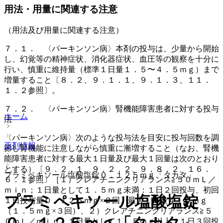
用法・用量に関連する注意
（用法及び用量に関連する注意）
７．１． 〈パーキンソン病〉本剤の投与は、少量から開始
し、幻覚等の精神症状、消化器症状、血圧等の観察を十分に
行い、慎重に維持量（標準１日量１．５〜４．５ｍｇ）まで
増量すること〔８．２、９．１．１、９．１．３、１１．
１．２参照〕。
７．２． 〈パーキンソン病〉腎機能障害患者に対する投与
ホーム
法
〈パーキンソン病〉次のような投与法を目安に投与回数を調
薬剤情報
節し腎機能に注意しながら慎重に漸増すること（なお、腎機
能障害患者に対する最大１日量及び最大１回量は次のとおり
とする）〔９．２．１、９．２．２、９．８．２、１６．
プラミペキソール塩酸塩錠０．１２５ｍｇ「タカタ」
６．１参照〕［１）クレアチニンクリアランス≧５０ｍＬ／
ｍｉｎ；１日量として１．５ｍｇ未満：１日２回投与、初回
プラミペキソール塩酸塩錠
１日投与量０．１２５ｍｇ×２回、最大１日量４．５ｍｇ
（１．５ｍｇ×３回）、２）クレアチニンクリアランス≧５
０ｍＬ／ｍｉｎ；１日量として１．５ｍｇ以上：１日３回投