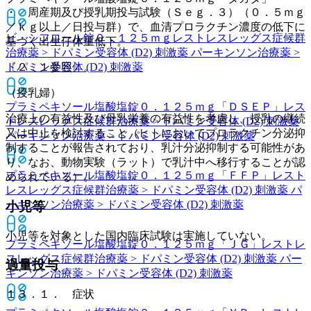
・ 周産期及び授乳期投与試験（Ｓｅｇ．３）（０．５ｍｇ
／ｋｇ以上／日投与群）で、血清プロラクチン濃度の低下に
ビ・シフロール錠０．１２５ｍｇ
レストレスレッグス症候群
基づく出生仔体重低下。
治療薬 > ドパミン受容体 (D2) 刺激薬 パーキンソン治療薬 >
ドパミン受容体 (D2) 刺激薬
〔２．１参照〕。
（授乳婦）
プラミペキソール塩酸塩錠０．１２５ｍｇ「ＤＳＥＰ」
レス
治療上の有益性及び母乳栄養の有益性を考慮し、授乳の継続
トレスレッグス症候群治療薬 > ドパミン受容体 (D2) 刺激薬
又は中止を検討すること（ヒトにおいてプロラクチン分泌抑
パーキンソン治療薬 > ドパミン受容体 (D2) 刺激薬
制することが報告されており、乳汁分泌抑制する可能性があ
り、なお、動物実験（ラット）で乳汁中へ移行することが認
プラミペキソール塩酸塩錠０．１２５ｍｇ「ＦＦＰ」
レスト
められている）。
レスレッグス症候群治療薬 > ドパミン受容体 (D2) 刺激薬 パ
ーキンソン治療薬 > ドパミン受容体 (D2) 刺激薬
小児等
小児等を対象とした国内臨床試験は実施していない。
プラミペキソール塩酸塩錠０．１２５ｍｇ「ＪＧ」
レストレ
スレッグス症候群治療薬 > ドパミン受容体 (D2) 刺激薬 パー
過量投与
キンソン治療薬 > ドパミン受容体 (D2) 刺激薬
１３．１． 症状