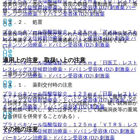
プラミペキソール塩酸塩錠０．１２５ｍｇ「ＹＤ」
レストレ
過量投与時、悪心、嘔吐、過度の鎮静、運動過多、幻覚、激
スレッグス症候群治療薬 > ドパミン受容体 (D2) 刺激薬 パー
越、低血圧等の症状を発現する可能性がある。
キンソン治療薬 > ドパミン受容体 (D2) 刺激薬
１３．２． 処置
プラミペキソール塩酸塩錠０．１２５ｍｇ「アメル」
レスト
過量投与時、精神症状が見られた場合には、抗精神病薬の投
レスレッグス症候群治療薬 > ドパミン受容体 (D2) 刺激薬 パ
与を考慮する（なお、血液透析による除去は期待できな
ーキンソン治療薬 > ドパミン受容体 (D2) 刺激薬
い）。
適用上の注意、取扱い上の注意
プラミペキソール塩酸塩錠０．１２５ｍｇ「日医工」
レスト
レスレッグス症候群治療薬 > ドパミン受容体 (D2) 刺激薬 パ
（適用上の注意）
ーキンソン治療薬 > ドパミン受容体 (D2) 刺激薬
１４．１． 薬剤交付時の注意
プラミペキソール塩酸塩錠０．１２５ｍｇ「日新」
レストレ
ＰＴＰ包装の薬剤はＰＴＰシートから取り出して服用するよ
スレッグス症候群治療薬 > ドパミン受容体 (D2) 刺激薬 パー
う指導すること（ＰＴＰシートの誤飲により、硬い鋭角部が
キンソン治療薬 > ドパミン受容体 (D2) 刺激薬
食道粘膜へ刺入し、更には穿孔をおこして縦隔洞炎等の重篤
な合併症を併発することがある）。
プラミペキソール塩酸塩錠０．１２５ｍｇ「ＶＴＲＳ」
レス
その他の注意
トレスレッグス症候群治療薬 > ドパミン受容体 (D2) 刺激薬
パーキンソン治療薬 > ドパミン受容体 (D2) 刺激薬