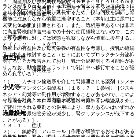
・ 周産期及び授乳期投与試験（Ｓｅｇ．３）（０．５ｍｇ
ランスが５０ｍＬ／ｍｉｎ未満）：腎クリアランスの低下に
／ｋｇ以上／日投与群）で、血清プロラクチン濃度の低下に
より本剤の消失半減期が延長するため、投与回数を調節し腎
基づく出生仔体重低下。
機能に注意しながら慎重に漸増すること（本剤は主に尿中に
未変化体のまま排泄される）。また、透析患者あるいは非常
〔２．１参照〕。
に高度腎機能障害患者での十分な使用経験はないので、この
（授乳婦）
ような患者に対しては状態を観察しながら慎重に投与するこ
と〔７．２、７．３参照〕。
治療上の有益性及び母乳栄養の有益性を考慮し、授乳の継続
又は中止を検討すること（ヒトにおいてプロラクチン分泌抑
相互作用
制することが報告されており、乳汁分泌抑制する可能性があ
り、なお、動物実験（ラット）で乳汁中へ移行することが認
１０．２． 併用注意：
められている）。
１）． カチオン輸送系を介して腎排泄される薬剤（シメチ
小児等
ジン、アマンタジン塩酸塩）〔１６．７．１参照〕［ジスキ
ネジア・幻覚等の副作用が増強することがあるので、このよ
小児等を対象とした国内臨床試験は実施していない。
うな場合には、本剤を減量すること（カチオン輸送系を介し
て腎排泄される薬剤との併用により、双方あるいはいずれか
過量投与
の薬剤の腎尿細管分泌が減少し、腎クリアランスが低下する
ことがある）］。
１３．１． 症状
２）． 鎮静剤、アルコール［作用が増強するおそれがある
過量投与時、悪心、嘔吐、過度の鎮静、運動過多、幻覚、激