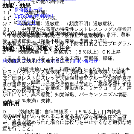
１１．２． その他の副作用
効能・効果
監修医師一覧
１）． 〈効能共通〉
UpToDate特別割引
１）． パーキンソン病。
運営会社
@． 〈効能共通〉過敏症：（頻度不明）過敏症状。
２）． 中等度から高度の特発性レストレスレッグス症候群
© 2021 HOKUTO Inc. All rights reserved.
A． 〈効能共通〉皮膚：（０．１〜５％未満）多汗、蕁麻
（中等度から高度の特発性下肢静止不能症候群）。
疹、網状皮斑、（頻度不明）発疹、皮膚そう痒症。
※本製品は疾病の診断・治療・予防を目的としたプログラム
効能・効果に関連する注意
ではありません。
B． 〈効能共通〉筋・骨格系：（５％以上）ＣＫ上昇
（７．５％）、（０．１〜５％未満）背部痛、腰痛。
（効能又は効果に関連する注意）
利用規約
プライバシーポリシー
お問い合わせ
C． 〈効能共通〉中枢・末梢神経系：（５％以上）ジスキ
レストレスレッグス症候群（下肢静止不能症候群）の診断
ネジア（１７．５％）、傾眠（１６．８％）、めまい（１
は、国際レストレスレッグス症候群研究グループの診断基準
２．５％）、頭痛（５．５％）、（０．１〜５％未満）ジス
及び重症度スケールに基づき慎重に実施し、基準を満たす場
トニア、緊張亢進、舌麻痺、運動過多、ミオクローヌス、声
合にのみ投与すること。
が出にくい、異常感覚、知覚減退、パーキンソニズム増悪、
（０．１％未満）失神。
副作用
D． 〈効能共通〉自律神経系：（５％以上）口内乾燥
次の副作用があらわれることがあるので、観察を十分に行
（８．３％）、（０．１〜５％未満）起立性低血圧、高血
い、異常が認められた場合には投与を中止するなど適切な処
圧、唾液増加。
置を行うこと。