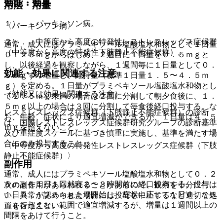
効能・効果
用法・用量
１）． パーキンソン病。
〈パーキンソン病〉
２）． 中等度から高度の特発性レストレスレッグス症候群
通常、成人にはプラミペキソール塩酸塩水和物として１日量
（中等度から高度の特発性下肢静止不能症候群）。
０．２５ｍｇからはじめ、２週目に１日量を０．５ｍｇと
し、以後経過を観察しながら、１週間毎に１日量として０．
効能・効果に関連する注意
５ｍｇずつ増量し、維持量（標準１日量１．５〜４．５ｍ
ｇ）を定める。１日量がプラミペキソール塩酸塩水和物とし
（効能又は効果に関連する注意）
て１．５ｍｇ未満の場合は２回に分割して朝夕食後に、１．
５ｍｇ以上の場合は３回に分割して毎食後経口投与する。な
レストレスレッグス症候群（下肢静止不能症候群）の診断
お、年齢、症状により適宜増減ができるが、１日量は４．５
は、国際レストレスレッグス症候群研究グループの診断基準
ｍｇを超えないこと。
及び重症度スケールに基づき慎重に実施し、基準を満たす場
合にのみ投与すること。
〈中等度から高度の特発性レストレスレッグス症候群（下肢
静止不能症候群）〉
副作用
通常、成人にはプラミペキソール塩酸塩水和物として０．２
５ｍｇを１日１回就寝２〜３時間前に経口投与する。投与は
次の副作用があらわれることがあるので、観察を十分に行
１日０．１２５ｍｇより開始し、症状に応じて１日０．７５
い、異常が認められた場合には投与を中止するなど適切な処
ｍｇを超えない範囲で適宜増減するが、増量は１週間以上の
置を行うこと。
間隔をあけて行うこと。