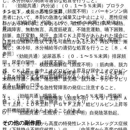
し、水分摂取の制限等適切な処置を行うこと。
I． 〈効能共通〉内分泌：（０．１〜５％未満）プロラク
１１．１．４． 悪性症候群（頻度不明）：パーキンソン病
チン低下、成長ホルモン上昇。
患者において、本剤の急激な減量又は中止により、悪性症候
J． 〈効能共通〉代謝：（０．１〜５％未満）血糖値上
群があらわれることがあるので、観察を十分に行い、発熱、
昇。
意識障害、無動無言、高度筋硬直、不随意運動、嚥下困難、
頻脈、血圧変動、発汗、血清ＣＫ上昇等があらわれた場合に
K． 〈効能共通〉循環器：（０．１〜５％未満）低血圧、
は悪性症候群の症状である可能性があるため、再投与後、漸
動悸。
減し、体冷却、水分補給等の適切な処置を行うこと〔８．４
参照〕。
L． 〈効能共通〉泌尿器系：（０．１〜５％未満）排尿頻
回、尿蛋白陽性、（頻度不明）尿閉。
１１．１．５． 横紋筋融解症（頻度不明）：筋肉痛、脱力
感、ＣＫ上昇、血中ミオグロビン上昇及び尿中ミオグロビン
M． 〈効能共通〉一般的全身障害：（０．１〜５％未満）
上昇を特徴とする横紋筋融解症があらわれることがある。
末梢性浮腫、胸痛、倦怠感、疲労感、脱力感、手がピリピリ
する、転倒、口渇。
横紋筋融解症による急性腎障害の発症に注意すること。
N． 〈効能共通〉呼吸器：（０．１〜５％未満）呼吸困
１１．１．６． 肝機能障害（頻度不明）：ＡＳＴ上昇、Ａ
難、（０．１％未満）肺炎、しゃっくり。
ＬＴ上昇、ＬＤＨ上昇、γ−ＧＴＰ上昇、総ビリルビン上昇等
の肝機能障害があらわれることがある。
O． 〈効能共通〉生殖系：（頻度不明）自発陰茎勃起。
その他の副作用
２）． 〈中等度から高度の特発性レストレスレッグス症候
群（下肢静止不能症候群）〉@． 〈中等度から高度の特発