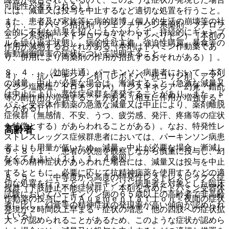
可能性が考えられる）］。
には、減量又は投与を中止するなど適切な処置を行うこと。
また、患者及び家族等に病的賭博（個人的生活の崩壊等の社
３）． ドパミン拮抗剤（フェノチアジン系薬剤、ブチロフ
会的に不利な結果を招くにもかかわらず、持続的にギャンブ
ェノン系薬剤、メトクロプラミド、ドンペリドン）［本剤の
ルを繰り返す状態）、病的性欲亢進、強迫性購買、暴食等の
作用が減弱するおそれがある（本剤はドパミン作動薬であ
衝動制御障害の症状について説明すること。
り、併用により両薬剤の作用が拮抗するおそれがある）］。
８．４． 〈効能共通〉パーキンソン病患者において、本剤
４）． 抗パーキンソン剤（レボドパ、抗コリン剤、アマン
の減量、中止が必要な場合は、漸減すること（急激な減量又
タジン塩酸塩、ドロキシドパ）［ジスキネジア・幻覚・錯乱
は中止により、悪性症候群を誘発することがあり、また、ド
等の副作用が増強することがある（相互に作用が増強するこ
パミン受容体作動薬の急激な減量又は中止により、薬剤離脱
とがある）］。
症候群（無感情、不安、うつ、疲労感、発汗、疼痛等の症状
を特徴とする）があらわれることがある）。なお、特発性レ
高齢者
ストレスレッグス症候群患者においては、パーキンソン病患
者よりも用量が低いため、減量、中止が必要な場合、漸減し
９．８．１． 患者の状態を観察しながら慎重に投与し、幻
なくてもよい〔１１．１．４参照〕。
覚等の精神症状があらわれた場合には、減量又は投与を中止
するとともに、必要に応じて抗精神病薬を使用するなどの適
８．５． 〈中等度から高度の特発性レストレスレッグス症
切な処置を行うこと（パーキンソン病患者を対象とした臨床
候群（下肢静止不能症候群）〉本剤を含めたドパミン受容体
試験においてパーキンソン病の６５歳以上の高齢者で非高齢
作動薬の投与によりＡｕｇｍｅｎｔａｔｉｏｎ＜夜間の症状
者に比し、幻覚等の精神症状の発現率が高い傾向が認められ
発現が２時間以上早まる・症状の増悪・他の四肢への症状拡
ている）。
大＞が認められることがあるため、このような症状が認めら