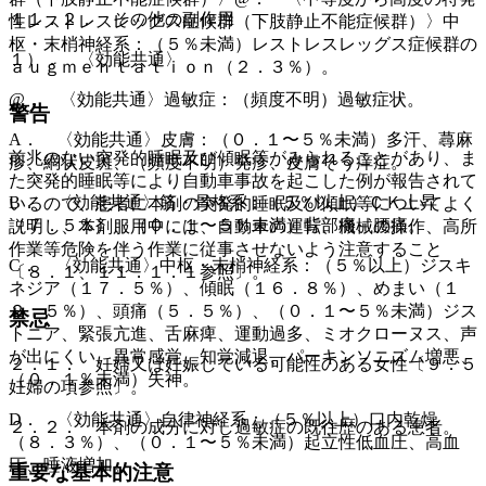
１１．２． その他の副作用
性レストレスレッグス症候群（下肢静止不能症候群）〉中
枢・末梢神経系：（５％未満）レストレスレッグス症候群の
１）． 〈効能共通〉
ａｕｇｍｅｎｔａｔｉｏｎ（２．３％）。
@． 〈効能共通〉過敏症：（頻度不明）過敏症状。
警告
A． 〈効能共通〉皮膚：（０．１〜５％未満）多汗、蕁麻
前兆のない突発的睡眠及び傾眠等がみられることがあり、ま
疹、網状皮斑、（頻度不明）発疹、皮膚そう痒症。
た突発的睡眠等により自動車事故を起こした例が報告されて
B． 〈効能共通〉筋・骨格系：（５％以上）ＣＫ上昇
いるので、患者に本剤の突発的睡眠及び傾眠等についてよく
（７．５％）、（０．１〜５％未満）背部痛、腰痛。
説明し、本剤服用中には、自動車の運転、機械の操作、高所
作業等危険を伴う作業に従事させないよう注意すること
C． 〈効能共通〉中枢・末梢神経系：（５％以上）ジスキ
〔８．１、１１．１．１参照〕。
ネジア（１７．５％）、傾眠（１６．８％）、めまい（１
２．５％）、頭痛（５．５％）、（０．１〜５％未満）ジス
禁忌
トニア、緊張亢進、舌麻痺、運動過多、ミオクローヌス、声
が出にくい、異常感覚、知覚減退、パーキンソニズム増悪、
２．１． 妊婦又は妊娠している可能性のある女性〔９．５
（０．１％未満）失神。
妊婦の項参照〕。
D． 〈効能共通〉自律神経系：（５％以上）口内乾燥
２．２． 本剤の成分に対し過敏症の既往歴のある患者。
（８．３％）、（０．１〜５％未満）起立性低血圧、高血
圧、唾液増加。
重要な基本的注意