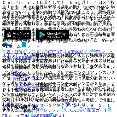
０ｍＬ／ｍｉｎ；１日量として１．５ｍｇ以上：１日３回投
１１．１．４． 悪性症候群（頻度不明）：パーキンソン病
与、初回１日投与量０．１２５ｍｇ×２回、最大１日量４．
患者において、本剤の急激な減量又は中止により、悪性症候
５ｍｇ（１．５ｍｇ×３回）、３）５０ｍＬ／ｍｉｎ＞クレ
※本製品は疾病の診断・治療・予防を目的としたプログラム
群があらわれることがあるので、観察を十分に行い、発熱、
アチニンクリアランス≧２０ｍＬ／ｍｉｎ；１日２回投与、
ではありません。
意識障害、無動無言、高度筋硬直、不随意運動、嚥下困難、
初回１日投与量０．１２５ｍｇ×２回、最大１日量２．２５
頻脈、血圧変動、発汗、血清ＣＫ上昇等があらわれた場合に
ｍｇ（１．１２５ｍｇ×２回）、４）２０ｍＬ／ｍｉｎ＞ク
は悪性症候群の症状である可能性があるため、再投与後、漸
レアチニンクリアランス；１日１回投与、初回１日投与量
減し、体冷却、水分補給等の適切な処置を行うこと〔８．４
０．１２５ｍｇ×１回、最大１日量１．５ｍｇ（１．５ｍｇ
参照〕。
ホーム
ノート
×１回）］。
表・計算
レジメン
CTCAE
抗菌薬ガイド
ERマニュ
１１．１．５． 横紋筋融解症（頻度不明）：筋肉痛、脱力
７．３． 〈中等度から高度の特発性レストレスレッグス症
アル
薬剤情報
ポスト
感、ＣＫ上昇、血中ミオグロビン上昇及び尿中ミオグロビン
候群（下肢静止不能症候群）〉特発性レストレスレッグス症
上昇を特徴とする横紋筋融解症があらわれることがある。
候群における１日最大投与量（０．７５ｍｇ）は、パーキン
新規登録
ソン病患者よりも低いため、クレアチニンクリアランスが２
ログイン
横紋筋融解症による急性腎障害の発症に注意すること。
０ｍＬ／ｍｉｎ以上の腎機能障害患者では減量の必要はない
監修医師一覧
が、透析中あるいはクレアチニンクリアランスが２０ｍＬ／
UpToDate特別割引
１１．１．６． 肝機能障害（頻度不明）：ＡＳＴ上昇、Ａ
ｍｉｎ未満の高度腎機能障害患者における本剤の有効性及び
運営会社
ＬＴ上昇、ＬＤＨ上昇、γ−ＧＴＰ上昇、総ビリルビン上昇等
安全性は確立していないため、これらの患者に対する本剤の
の肝機能障害があらわれることがある。
© 2021 HOKUTO Inc. All rights reserved.
投与については、治療上の有益性と危険性を考慮して慎重に
利用規約
プライバシーポリシー
お問い合わせ
判断すること〔９．２．１、９．２．２、９．８．２、１
その他の副作用
ホーム
表・計算
レジメン
CTCAE
抗菌薬ガイド
６．６．１参照〕。
ERマニュアル
薬剤情報
ポスト