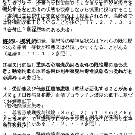
れた場合には、減量又は投与を中止するなどの適切な措置を
９．８．２． 少量（１日１回０．１２５ｍｇ）から投与を
講じること。
開始するなど患者の状態を観察しながら慎重に投与すること
（本剤は主に尿中に未変化体のまま排泄されるが、高齢者で
（特定の背景を有する患者に関する注意）
は腎機能が低下していることが多い）〔７．２、７．３、１
６．６．１参照〕。
（合併症・既往歴等のある患者）
妊婦・授乳婦
９．１．１． 幻覚、妄想等の精神症状又はそれらの既往歴
のある患者：症状が増悪又は発現しやすくなることがある
〔７．１、１１．１．２参照〕。
（妊婦）
９．１．２． 重篤な心疾患又はそれらの既往歴のある患
妊婦又は妊娠している可能性のある女性には投与しないこ
者：起立性低血圧等の副作用が発現しやすくなるおそれがあ
と。動物（ラット）を用いた生殖発生毒性試験で、次のこと
る〔８．２参照〕。
が認められている。
９．１．３． 低血圧症の患者：症状が悪化することがある
・ 受胎能及び一般生殖能試験（Ｓｅｇ．１）（２．５ｍｇ
〔７．１、８．２参照〕。
／ｋｇ／日投与群）で、血清プロラクチン濃度の低下に基づ
く妊娠率低下。
（腎機能障害患者）
・ 器官形成期投与試験（Ｓｅｇ．２）（１．５ｍｇ／ｋｇ
９．２．１． 腎機能障害のある患者：副作用が発現しやす
／日投与群）で、血清プロラクチン濃度の低下に基づく生存
くなるおそれがある〔７．２、７．３参照〕。
胎仔数減少。
９．２．２． 腎機能障害のある患者（クレアチニンクリア