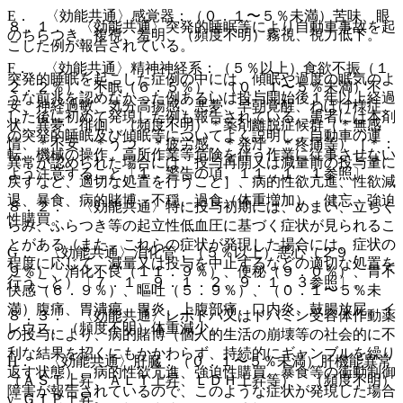
E． 〈効能共通〉感覚器：（０．１〜５％未満）苦味、眼
８．１． 〈効能共通〉突発的睡眠等により自動車事故を起
のちらつき、複視、羞明、（頻度不明）霧視、視力低下。
こした例が報告されている。
F． 〈効能共通〉精神神経系：（５％以上）食欲不振（１
突発的睡眠を起こした症例の中には、傾眠や過度の眠気のよ
２．２％）、不眠（６．５％）、（０．１〜５％未満）不
うな前兆を認めなかった例あるいは投与開始後１年以上経過
安、神経過敏、気分高揚感、悪夢、早朝覚醒、ねぼけ様症
した後に初めて発現した例も報告されている。患者には本剤
状、異夢、徘徊、（頻度不明）＊薬剤離脱症候群（＊無感
の突発的睡眠及び傾眠等についてよく説明し、自動車の運
情、＊不安、＊うつ、＊疲労感、＊発汗、＊疼痛等）［＊：
転、機械の操作、高所作業等危険を伴う作業に従事させない
異常が認められた場合には、投与再開又は減量前の投与量に
よう注意すること〔１．警告の項、１１．１．１参照〕。
戻すなど、適切な処置を行うこと］、病的性欲亢進、性欲減
退、暴食、病的賭博、不穏、過食（体重増加）、健忘、強迫
８．２． 〈効能共通〉特に投与初期には、めまい、立ちく
性購買。
らみ、ふらつき等の起立性低血圧に基づく症状が見られるこ
とがある（また、これらの症状が発現した場合には、症状の
G． 〈効能共通〉消化管：（５％以上）悪心（２９．
程度に応じて、減量又は投与を中止するなどの適切な処置を
９％）、消化不良（１１．９％）、便秘（９．０％）、胃不
行うこと）〔７．１、９．１．２、９．１．３参照〕。
快感（６．９％）、嘔吐（５．９％）、（０．１〜５％未
満）腹痛、胃潰瘍、胃炎、上腹部痛、口内炎、鼓腸放屁、イ
８．３． 〈効能共通〉レボドパ又はドパミン受容体作動薬
レウス、（頻度不明）体重減少。
の投与により、病的賭博（個人的生活の崩壊等の社会的に不
利な結果を招くにもかかわらず、持続的にギャンブルを繰り
H． 〈効能共通〉肝臓：（０．１〜５％未満）肝機能異常
返す状態）、病的性欲亢進、強迫性購買、暴食等の衝動制御
（ＡＳＴ上昇、ＡＬＴ上昇、ＬＤＨ上昇等）、（頻度不明）
障害が報告されているので、このような症状が発現した場合
γ−ＧＴＰ上昇。