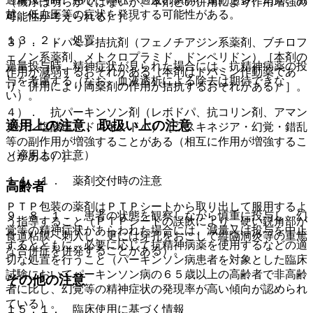
（機序は明らかではないが、本剤との併用により作用増強の
越、低血圧等の症状を発現する可能性がある。
可能性が考えられる）］。
１３．２． 処置
３）． ドパミン拮抗剤（フェノチアジン系薬剤、ブチロフ
ェノン系薬剤、メトクロプラミド、ドンペリドン）［本剤の
過量投与時、精神症状が見られた場合には、抗精神病薬の投
作用が減弱するおそれがある（本剤はドパミン作動薬であ
与を考慮する（なお、血液透析による除去は期待できな
り、併用により両薬剤の作用が拮抗するおそれがある）］。
い）。
４）． 抗パーキンソン剤（レボドパ、抗コリン剤、アマン
適用上の注意、取扱い上の注意
タジン塩酸塩、ドロキシドパ）［ジスキネジア・幻覚・錯乱
等の副作用が増強することがある（相互に作用が増強するこ
（適用上の注意）
とがある）］。
１４．１． 薬剤交付時の注意
高齢者
ＰＴＰ包装の薬剤はＰＴＰシートから取り出して服用するよ
９．８．１． 患者の状態を観察しながら慎重に投与し、幻
う指導すること（ＰＴＰシートの誤飲により、硬い鋭角部が
覚等の精神症状があらわれた場合には、減量又は投与を中止
食道粘膜へ刺入し、更には穿孔をおこして縦隔洞炎等の重篤
するとともに、必要に応じて抗精神病薬を使用するなどの適
な合併症を併発することがある）。
切な処置を行うこと（パーキンソン病患者を対象とした臨床
試験においてパーキンソン病の６５歳以上の高齢者で非高齢
その他の注意
者に比し、幻覚等の精神症状の発現率が高い傾向が認められ
ている）。
１５．１． 臨床使用に基づく情報