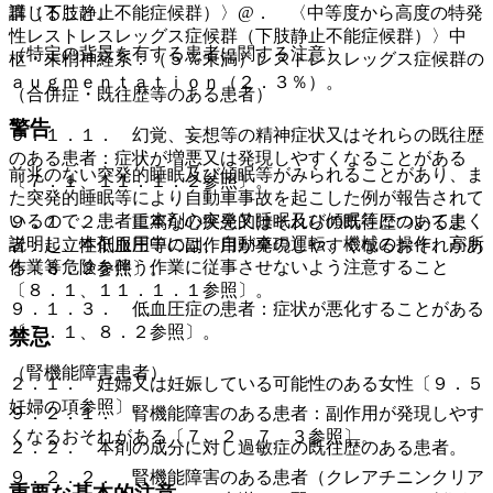
群（下肢静止不能症候群）〉@． 〈中等度から高度の特発
講じること。
性レストレスレッグス症候群（下肢静止不能症候群）〉中
（特定の背景を有する患者に関する注意）
枢・末梢神経系：（５％未満）レストレスレッグス症候群の
ａｕｇｍｅｎｔａｔｉｏｎ（２．３％）。
（合併症・既往歴等のある患者）
警告
９．１．１． 幻覚、妄想等の精神症状又はそれらの既往歴
のある患者：症状が増悪又は発現しやすくなることがある
前兆のない突発的睡眠及び傾眠等がみられることがあり、ま
〔７．１、１１．１．２参照〕。
た突発的睡眠等により自動車事故を起こした例が報告されて
いるので、患者に本剤の突発的睡眠及び傾眠等についてよく
９．１．２． 重篤な心疾患又はそれらの既往歴のある患
説明し、本剤服用中には、自動車の運転、機械の操作、高所
者：起立性低血圧等の副作用が発現しやすくなるおそれがあ
作業等危険を伴う作業に従事させないよう注意すること
る〔８．２参照〕。
〔８．１、１１．１．１参照〕。
９．１．３． 低血圧症の患者：症状が悪化することがある
〔７．１、８．２参照〕。
禁忌
（腎機能障害患者）
２．１． 妊婦又は妊娠している可能性のある女性〔９．５
妊婦の項参照〕。
９．２．１． 腎機能障害のある患者：副作用が発現しやす
くなるおそれがある〔７．２、７．３参照〕。
２．２． 本剤の成分に対し過敏症の既往歴のある患者。
９．２．２． 腎機能障害のある患者（クレアチニンクリア