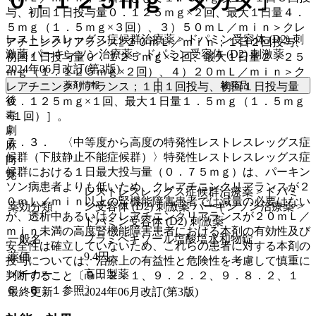
０．１２５ｍｇ「タカタ」
与、初回１日投与量０．１２５ｍｇ×２回、最大１日量４．
５ｍｇ（１．５ｍｇ×３回）、３）５０ｍＬ／ｍｉｎ＞クレ
レストレスレッグス症候群治療薬 > ドパミン受容体 (D2) 刺
アチニンクリアランス≧２０ｍＬ／ｍｉｎ；１日２回投与、
激薬 パーキンソン治療薬 > ドパミン受容体 (D2) 刺激薬
初回１日投与量０．１２５ｍｇ×２回、最大１日量２．２５
2024年06月改訂(第3版)
ｍｇ（１．１２５ｍｇ×２回）、４）２０ｍＬ／ｍｉｎ＞ク
薬剤情報
後発品
レアチニンクリアランス；１日１回投与、初回１日投与量
後
０．１２５ｍｇ×１回、最大１日量１．５ｍｇ（１．５ｍｇ
毒
×１回）］。
劇
７．３． 〈中等度から高度の特発性レストレスレッグス症
麻
候群（下肢静止不能症候群）〉特発性レストレスレッグス症
向
候群における１日最大投与量（０．７５ｍｇ）は、パーキン
覚
ソン病患者よりも低いため、クレアチニンクリアランスが２
レストレスレッグス症候群治療薬 > ドパミ
０ｍＬ／ｍｉｎ以上の腎機能障害患者では減量の必要はない
薬効分類
ン受容体 (D2) 刺激薬 パーキンソン治療薬 >
が、透析中あるいはクレアチニンクリアランスが２０ｍＬ／
ドパミン受容体 (D2) 刺激薬
ｍｉｎ未満の高度腎機能障害患者における本剤の有効性及び
一般名
プラミペキソール塩酸塩水和物錠
安全性は確立していないため、これらの患者に対する本剤の
薬価
9.4
円
投与については、治療上の有益性と危険性を考慮して慎重に
メーカー
高田製薬
判断すること〔９．２．１、９．２．２、９．８．２、１
６．６．１参照〕。
最終更新
2024年06月改訂(第3版)