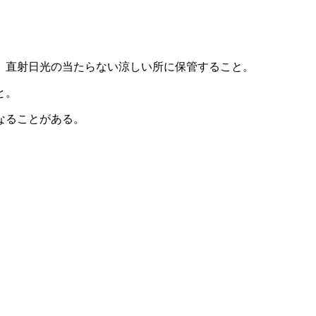
、直射日光の当たらない涼しい所に保管すること。
と。
なることがある。