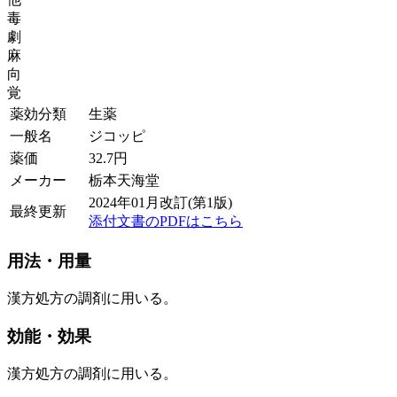
毒
劇
麻
向
覚
薬効分類
生薬
一般名
ジコッピ
薬価
32.7
円
メーカー
栃本天海堂
2024年01月改訂(第1版)
最終更新
添付文書のPDFはこちら
用法・用量
漢方処方の調剤に用いる。
効能・効果
漢方処方の調剤に用いる。