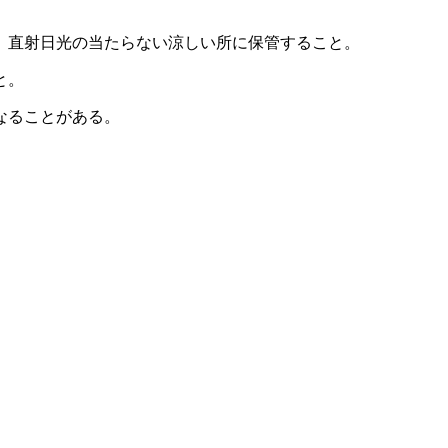
、直射日光の当たらない涼しい所に保管すること。
と。
なることがある。