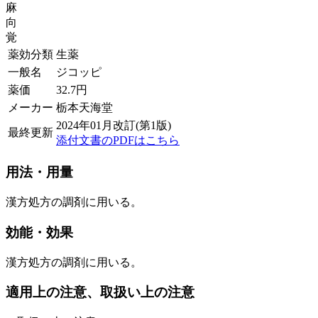
麻
向
覚
薬効分類
生薬
一般名
ジコッピ
薬価
32.7
円
メーカー
栃本天海堂
2024年01月改訂(第1版)
最終更新
添付文書のPDFはこちら
用法・用量
漢方処方の調剤に用いる。
効能・効果
漢方処方の調剤に用いる。
適用上の注意、取扱い上の注意