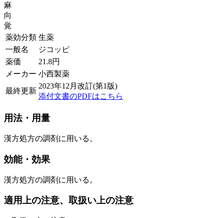
麻
向
覚
薬効分類
生薬
一般名
ジコッピ
薬価
21.8
円
メーカー
小西製薬
2023年12月改訂(第1版)
最終更新
添付文書のPDFはこちら
用法・用量
漢方処方の調剤に用いる。
効能・効果
漢方処方の調剤に用いる。
適用上の注意、取扱い上の注意