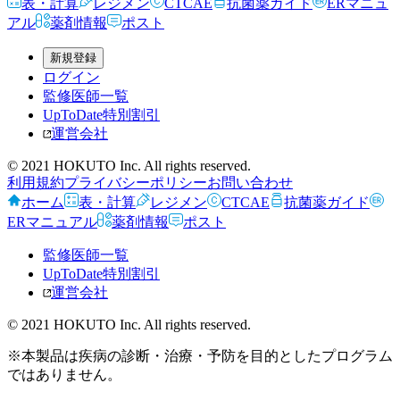
表・計算
レジメン
CTCAE
抗菌薬ガイド
ERマニュ
アル
薬剤情報
ポスト
新規登録
ログイン
監修医師一覧
UpToDate特別割引
運営会社
© 2021 HOKUTO Inc. All rights reserved.
利用規約
プライバシーポリシー
お問い合わせ
ホーム
表・計算
レジメン
CTCAE
抗菌薬ガイド
ERマニュアル
薬剤情報
ポスト
監修医師一覧
UpToDate特別割引
運営会社
© 2021 HOKUTO Inc. All rights reserved.
※本製品は疾病の診断・治療・予防を目的としたプログラム
ではありません。