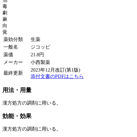
毒
劇
麻
向
覚
薬効分類
生薬
一般名
ジコッピ
薬価
21.8
円
メーカー
小西製薬
2023年12月改訂(第1版)
最終更新
添付文書のPDFはこちら
用法・用量
漢方処方の調剤に用いる。
効能・効果
漢方処方の調剤に用いる。