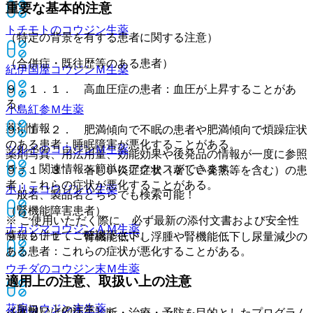
重要な基本的注意
トチモトのコウジン
生薬
（特定の背景を有する患者に関する注意）
（合併症・既往歴等のある患者）
紀伊国屋コウジンＭ
生薬
９．１．１． 高血圧症の患者：血圧が上昇することがあ
る。
小島紅参Ｍ
生薬
薬剤情報
９．１．２． 肥満傾向で不眠の患者や肥満傾向で煩躁症状
のある患者：睡眠障害が悪化することがある。
ツルイのコウジンＭ
生薬
薬剤写真、用法用量、効能効果や後発品の情報が一度に参照
でき、関連情報へ簡単にアクセスができます。
９．１．３． 著しい炎症症状（著しい発熱等を含む）の患
者：これらの症状が悪化することがある。
ホリエコウジンＫ
生薬
一般名、製品名どちらでも検索可能！
（腎機能障害患者）
※ ご使用いただく際に、必ず最新の添付文書および安全性
ナカジマコウジンＡＭ
生薬
情報も併せてご確認下さい。
９．２．１． 腎機能低下し浮腫や腎機能低下し尿量減少の
ある患者：これらの症状が悪化することがある。
ウチダのコウジン末Ｍ
生薬
適用上の注意、取扱い上の注意
花扇コウジン末
生薬
（取扱い上の注意）
※本製品は疾病の診断・治療・予防を目的としたプログラム