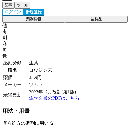
記事
ツール
ログイン
新規登録
薬剤情報
後発品
他
毒
劇
麻
向
覚
薬効分類
生薬
一般名
コウジン末
薬価
33.9
円
メーカー
ツムラ
2023年12月改訂(第1版)
最終更新
添付文書のPDFはこちら
用法・用量
漢方処方の調剤に用いる。