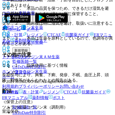
ではありません。
２０．１． 本品の品質を保つため、できるだけ湿気を避
コウジン末鈴
生薬
け、直射日光の当たらない涼しい所に保管すること。
２０．２． 開封後は特に湿気を避け、取扱いに注意するこ
正官庄コウジン末
生薬
と。
ホーム
ノート
表・計算
レジメン
CTCAE
抗菌薬ガイド
ERマニュ
２０．３． 本品は生薬を原料としているので、色調等が異
アル
薬剤情報
ポスト
高砂コウジン末Ｍ
生薬
なることがある。
新規登録
その他の注意
ログイン
トチモトのコウジン末ＡＭ
生薬
監修医師一覧
１５．１． 臨床使用に基づく情報
UpToDate特別割引
ホンゾウコウジン末
生薬
運営会社
長期投与により、興奮、下痢、発疹、不眠、血圧上昇、頭
ホーム
痛、動悸等があらわれたとの報告がある。
© 2021 HOKUTO Inc. All rights reserved.
利用規約
プライバシーポリシー
お問い合わせ
貯法
ホーム
表・計算
レジメン
CTCAE
抗菌薬ガイド
薬剤情報
ERマニュアル
薬剤情報
ポスト
（保管上の注意）
監修医師一覧
ツムラの生薬コウジン末（調剤用）
室温保存。
UpToDate特別割引