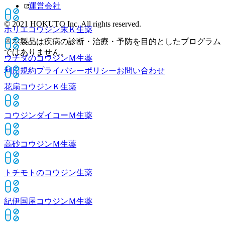
運営会社
© 2021 HOKUTO Inc. All rights reserved.
ホリエコウジン末Ｋ
生薬
※本製品は疾病の診断・治療・予防を目的としたプログラム
ではありません。
ウチダのコウジンＭ
生薬
利用規約
プライバシーポリシー
お問い合わせ
花扇コウジンＫ
生薬
コウジンダイコーＭ
生薬
高砂コウジンＭ
生薬
トチモトのコウジン
生薬
紀伊国屋コウジンＭ
生薬