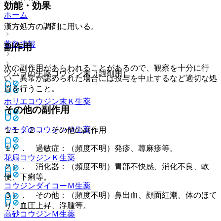
効能・効果
ホーム
漢方処方の調剤に用いる。
薬剤情報
副作用
次の副作用があらわれることがあるので、観察を十分に行
ツムラの生薬コウジン末（調剤用）
い、異常が認められた場合には投与を中止するなど適切な処
置を行うこと。
ホリエコウジン末Ｋ
生薬
その他の副作用
ウチダのコウジンＭ
生薬
１１．２． その他の副作用
１）． 過敏症：（頻度不明）発疹、蕁麻疹等。
花扇コウジンＫ
生薬
２）． 消化器：（頻度不明）胃部不快感、消化不良、軟
便、下痢等。
コウジンダイコーＭ
生薬
３）． その他：（頻度不明）鼻出血、顔面紅潮、体のほて
り、血圧上昇、浮腫等。
高砂コウジンＭ
生薬