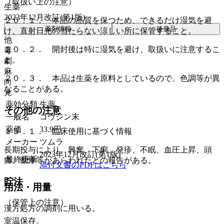
（取扱い上の注意）
生薬
2023年12月改訂(第1版)
２０．１． 本品の品質を保つため、できるだけ湿気を避
薬剤情報
後発品
け、直射日光の当たらない涼しい所に保管すること。
他
２０．２． 開封後は特に湿気を避け、取扱いに注意するこ
毒
と。
劇
麻
２０．３． 本品は生薬を原料としているので、色調等が異
向
なることがある。
覚
薬効分類
生薬
その他の注意
一般名
コウジン末
薬価
33.9
円
１５．１． 臨床使用に基づく情報
メーカー
ツムラ
長期投与により、興奮、下痢、発疹、不眠、血圧上昇、頭
2023年12月改訂(第1版)
最終更新
痛、動悸等があらわれたとの報告がある。
添付文書のPDFはこちら
貯法
用法・用量
（保管上の注意）
漢方処方の調剤に用いる。
室温保存。