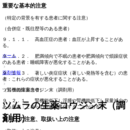
重要な基本的注意
（特定の背景を有する患者に関する注意）
（合併症・既往歴等のある患者）
９．１．１． 高血圧症の患者：血圧が上昇することがあ
る。
ホーム
９．１．２． 肥満傾向で不眠の患者や肥満傾向で煩躁症状
のある患者：睡眠障害が悪化することがある。
薬剤情報
９．１．３． 著しい炎症症状（著しい発熱等を含む）の患
者：これらの症状が悪化することがある。
ツムラの生薬コウジン末（調剤用）
（腎機能障害患者）
９．２．１． 腎機能低下し浮腫や腎機能低下し尿量減少の
ツムラの生薬コウジン末（調
ある患者：これらの症状が悪化することがある。
剤用）
適用上の注意、取扱い上の注意