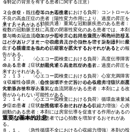
る］。
（特定の背景を有する患者に関する注意）
２．１０． 〈心エコー図検査における負荷〉コントロール
（合併症・既往歴等のある患者）
不良の高血圧症の患者［陽性変力作用により、過度の昇圧を
９．１．１． 〈効能共通〉重篤な冠動脈疾患のある患者：
来すおそれがある］。
複数の冠動脈主枝に高度の閉塞性変化のある患者では、本剤
２．１１． 〈心エコー図検査における負荷〉褐色細胞腫又
投与時の冠血流増加が少なく、心筋局所灌流が不均一になる
はパラガングリオーマの患者［カテコールアミンを過剰に産
ことがあり、また、心収縮力及び心拍数を増す薬剤は、一般
生する腫瘍であるため、症状が悪化するおそれがある］。
に、心筋虚血を強め心筋梗塞を拡大するおそれがあるとの報
告がある。
２．１２． 〈心エコー図検査における負荷〉高度伝導障害
のある患者［症状が悪化するおそれがある］。
９．１．２． 〈効能共通〉高血圧症の患者：過度の昇圧を
来すおそれがある。
２．１３． 〈心エコー図検査における負荷〉心室充満障害
（収縮性心膜炎、心タンポナーデ等）のある患者［症状が悪
９．１．３． 〈急性循環不全における心収縮力増強〉高度
化するおそれがある］。
大動脈弁狭窄等、重篤な血流閉塞がある患者：本剤による改
善がみられない可能性がある。
２．１４． 〈心エコー図検査における負荷〉循環血液量減
少症の患者［症状が悪化するおそれがある］。
９．１．４． 〈急性循環不全における心収縮力増強〉心房
細動のある患者：本剤には房室伝導を促進する作用があるの
重要な基本的注意
で、心房細動のある患者では心拍数を増加するおそれがあ
る。
８．１． 〈急性循環不全における心収縮力増強〉本剤の投