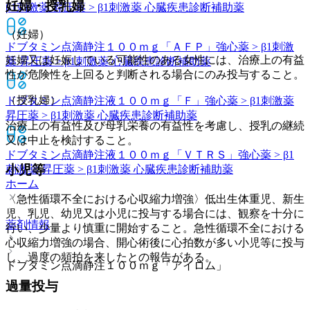
妊婦・授乳婦
β1刺激薬 昇圧薬 > β1刺激薬 心臓疾患診断補助薬
（妊婦）
ドブタミン点滴静注１００ｍｇ「ＡＦＰ」
強心薬 > β1刺激
妊婦又は妊娠している可能性のある女性には、治療上の有益
薬 昇圧薬 > β1刺激薬 心臓疾患診断補助薬
性が危険性を上回ると判断される場合にのみ投与すること。
（授乳婦）
ドブタミン点滴静注液１００ｍｇ「Ｆ」
強心薬 > β1刺激薬
昇圧薬 > β1刺激薬 心臓疾患診断補助薬
治療上の有益性及び母乳栄養の有益性を考慮し、授乳の継続
又は中止を検討すること。
ドブタミン点滴静注液１００ｍｇ「ＶＴＲＳ」
強心薬 > β1
小児等
刺激薬 昇圧薬 > β1刺激薬 心臓疾患診断補助薬
ホーム
〈急性循環不全における心収縮力増強〉低出生体重児、新生
児、乳児、幼児又は小児に投与する場合には、観察を十分に
薬剤情報
行い、少量より慎重に開始すること。急性循環不全における
心収縮力増強の場合、開心術後に心拍数が多い小児等に投与
し、過度の頻拍を来したとの報告がある。
ドブタミン点滴静注１００ｍｇ「アイロム」
過量投与