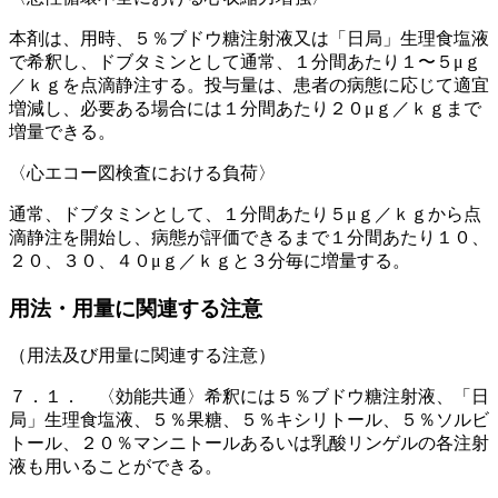
本剤は、用時、５％ブドウ糖注射液又は「日局」生理食塩液
で希釈し、ドブタミンとして通常、１分間あたり１〜５μｇ
／ｋｇを点滴静注する。投与量は、患者の病態に応じて適宜
増減し、必要ある場合には１分間あたり２０μｇ／ｋｇまで
増量できる。
〈心エコー図検査における負荷〉
通常、ドブタミンとして、１分間あたり５μｇ／ｋｇから点
滴静注を開始し、病態が評価できるまで１分間あたり１０、
２０、３０、４０μｇ／ｋｇと３分毎に増量する。
用法・用量に関連する注意
（用法及び用量に関連する注意）
７．１． 〈効能共通〉希釈には５％ブドウ糖注射液、「日
局」生理食塩液、５％果糖、５％キシリトール、５％ソルビ
トール、２０％マンニトールあるいは乳酸リンゲルの各注射
液も用いることができる。