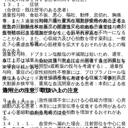
１３．１． 症状
（合併症・既往歴等のある患者）
過量投与時、食欲不振、悪心、嘔吐、動悸、息切れ、胸痛
９．１．１． 〈効能共通〉重篤な冠動脈疾患のある患者：
等、また、過量投与時、陽性変力作用及び変時作用による血
複数の冠動脈主枝に高度の閉塞性変化のある患者では、本剤
圧上昇、頻拍性不整脈、心筋虚血、心室細動、過量投与時、
投与時の冠血流増加が少なく、心筋局所灌流が不均一になる
血管拡張による低血圧等が生じるおそれがある。
ことがあり、また、心収縮力及び心拍数を増す薬剤は、一般
１３．２． 処置
に、心筋虚血を強め心筋梗塞を拡大するおそれがあるとの報
告がある。
過量投与時、ドブタミン塩酸塩の半減期は短いため、通常、
血圧上昇は減量あるいは投与中止により回復する（回復しな
９．１．２． 〈効能共通〉高血圧症の患者：過度の昇圧を
い場合には、短時間型α遮断薬の投与を考慮する）。過量投
来すおそれがある。
与時、重症の心室性頻拍性不整脈には、プロプラノロール塩
９．１．３． 〈急性循環不全における心収縮力増強〉高度
酸塩あるいはリドカインの投与も考慮する〔８．４参照〕。
大動脈弁狭窄等、重篤な血流閉塞がある患者：本剤による改
善がみられない可能性がある。
適用上の注意、取扱い上の注意
９．１．４． 〈急性循環不全における心収縮力増強〉心房
（適用上の注意）
細動のある患者：本剤には房室伝導を促進する作用があるの
で、心房細動のある患者では心拍数を増加するおそれがあ
１４．１． 薬剤投与時の注意
る。
１４．１．１． 血管外へ漏れた場合、注射部位を中心に発