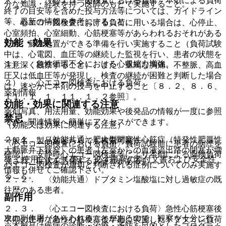
７．２． 〈心エコー図検査における負荷〉本剤による負荷
分な知識・経験を持つ医師のもとで実施すること。
終了の目安等を含めた投与方法等については、ガイドライン
等、最新の情報を参考にすること。
・ 心エコー図検査における負荷に用いる場合は、心停止、
心室頻拍、心室細動、心筋梗塞等があらわれるおそれがある
効能・効果
ため、蘇生処置ができる準備を行い実施すること（負荷試験
中は、心電図、血圧等の継続した監視を行い、患者の状態を
１）． 急性循環不全における心収縮力増強。
注意深く観察すること）、また、重篤な胸痛、不整脈、高血
圧又は低血圧等が発現し、検査の継続が困難と判断した場合
２）． 心エコー図検査における負荷。
は、速やかに本剤の投与を中止すること〔８．２、８．６、
薬剤情報
１１．１．１、１１．１．２参照〕。
効能・効果に関連する注意
薬剤写真、用法用量、効能効果や後発品の情報が一度に参照
禁忌
でき、関連情報へ簡単にアクセスができます。
（効能又は効果に関連する注意）
２．１． 〈効能共通〉肥大型閉塞性心筋症（特発性肥厚性
一般名、製品名どちらでも検索可能！
〈心エコー図検査における負荷〉負荷試験前に患者の病歴を
大動脈弁下狭窄）の患者［左室からの血液流出路の閉塞が増
確認し、安静時心エコー図検査等により本剤による薬物負荷
※ ご使用いただく際に、必ず最新の添付文書および安全性
強され、症状を悪化するおそれがある］。
心エコー図検査が適切と判断される症例についてのみ実施す
情報も併せてご確認下さい。
ること。
２．２． 〈効能共通〉ドブタミン塩酸塩に対し過敏症の既
往歴のある患者。
副作用
２．３． 〈心エコー図検査における負荷〉急性心筋梗塞後
次の副作用があらわれることがあるので、観察を十分に行
早期の患者［急性心筋梗塞後早期に実施したドブタミン負荷
※本製品は疾病の診断・治療・予防を目的としたプログラム