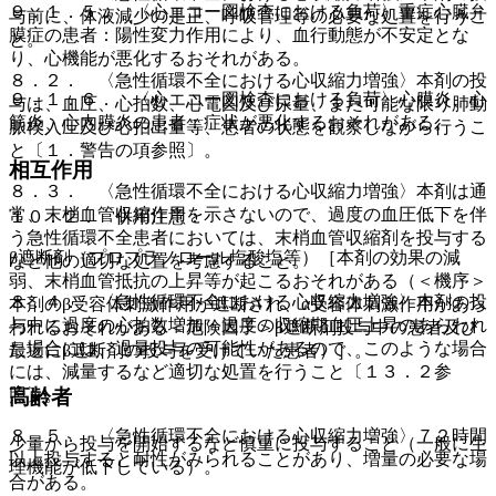
９．１．５． 〈心エコー図検査における負荷〉重症心臓弁
与前に、体液減少の是正、呼吸管理等の必要な処置を行うこ
膜症の患者：陽性変力作用により、血行動態が不安定とな
と。
り、心機能が悪化するおそれがある。
８．２． 〈急性循環不全における心収縮力増強〉本剤の投
９．１．６． 〈心エコー図検査における負荷〉心膜炎、心
与は、血圧、心拍数、心電図及び尿量、また可能な限り肺動
筋炎、心内膜炎の患者：症状が悪化するおそれがある。
脈楔入圧及び心拍出量等、患者の状態を観察しながら行うこ
と〔１．警告の項参照〕。
相互作用
８．３． 〈急性循環不全における心収縮力増強〉本剤は通
常、末梢血管収縮作用を示さないので、過度の血圧低下を伴
１０．２． 併用注意：
う急性循環不全患者においては、末梢血管収縮剤を投与する
β遮断剤（プロプラノロール塩酸塩等）［本剤の効果の減
など他の適切な処置を考慮すること。
弱、末梢血管抵抗の上昇等が起こるおそれがある（＜機序＞
８．４． 〈急性循環不全における心収縮力増強〉本剤の投
本剤のβ受容体刺激作用が遮断され、α受容体刺激作用があら
与中に過度の心拍数増加・過度の収縮期血圧上昇のあらわれ
われるおそれがある＜危険因子＞β遮断剤投与中の患者及び
た場合には、過量投与の可能性があるので、このような場合
最近にβ遮断剤の投与を受けていた患者）］。
には、減量するなど適切な処置を行うこと〔１３．２参
照〕。
高齢者
８．５． 〈急性循環不全における心収縮力増強〉７２時間
少量から投与を開始するなど慎重に投与すること（一般に生
以上投与すると耐性がみられることがあり、増量の必要な場
理機能が低下している）。
合がある。