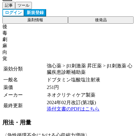
記事
ツール
ログイン
新規登録
薬剤情報
後発品
後
毒
劇
麻
向
覚
強心薬 > β1刺激薬 昇圧薬 > β1刺激薬 心
薬効分類
臓疾患診断補助薬
一般名
ドブタミン塩酸塩注射液
薬価
251
円
メーカー
ネオクリティケア製薬
2024年02月改訂(第2版)
最終更新
添付文書のPDFはこちら
用法・用量
〈急性循環不全における心収縮力増強〉