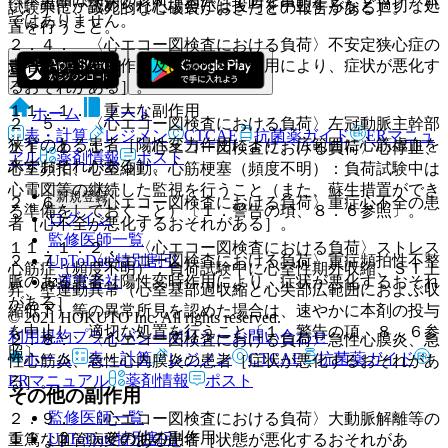
い、異常が認められた場合には投与を中止するなど適切な処
試験中に、致死的な心破裂がおきたとの報告がある］。
ではありません。
置を行うこと。
２．４． 〈心エコー図検査における負荷〉不安定狭心症の
患者［陽性変時作用及び陽性変力作用により、症状が悪化す
重大な副作用
るおそれがある］。
１１．１． 重大な副作用
ホーム
ノート
２．５． 〈心エコー図検査における負荷〉左冠動脈主幹部
表・計算
レジメン
CTCAE
抗菌薬ガイド
ERマニュ
狭窄のある患者［陽性変力作用により、広範囲に心筋虚血を
１１．１．１． 〈心エコー図検査における負荷〉心停止、
アル
薬剤情報
ポスト
来すおそれがある］。
心室頻拍、心室細動、心筋梗塞（頻度不明）：負荷試験中は
心電図等の継続した監視を行うこと（また、蘇生措置ができ
新規登録
２．６． 〈心エコー図検査における負荷〉重症心不全の患
る準備をしておくこと）〔１．警告の項、８．６参照〕。
ログイン
者［心不全が悪化するおそれがある］。
監修医師一覧
１１．１．２． 〈心エコー図検査における負荷〉ストレス
UpToDate特別割引
２．７． 〈心エコー図検査における負荷〉重症頻拍性不整
心筋症（頻度不明）：負荷試験中に心室性期外収縮、ＳＴ上
運営会社
脈のある患者［陽性変時作用により、症状が悪化するおそれ
昇、壁運動異常（心室基部過収縮と心尖部広範囲におよぶ収
がある］。
縮低下）等の異常所見を認めた場合は、速やかに本剤の投与
© 2021 HOKUTO Inc. All rights reserved.
を中止し、適切な処置を行うこと〔１．警告の項、８．６参
利用規約
プライバシーポリシー
お問い合わせ
２．８． 〈心エコー図検査における負荷〉急性心膜炎、急
照〕。
ホーム
表・計算
レジメン
CTCAE
抗菌薬ガイド
性心筋炎、急性心内膜炎の患者［症状が悪化するおそれがあ
ERマニュアル
薬剤情報
ポスト
る］。
その他の副作用
監修医師一覧
２．９． 〈心エコー図検査における負荷〉大動脈解離等の
１１．２． その他の副作用
UpToDate特別割引
重篤な血管病変のある患者［状態が悪化するおそれがあ