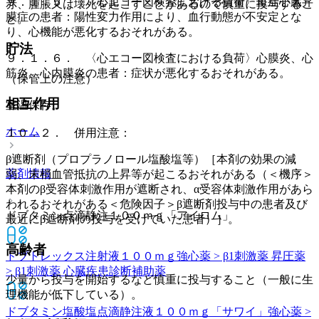
９．１．５． 〈心エコー図検査における負荷〉重症心臓弁
赤、腫脹又は壊死を起こすことがあるので慎重に投与するこ
膜症の患者：陽性変力作用により、血行動態が不安定とな
と。
り、心機能が悪化するおそれがある。
貯法
９．１．６． 〈心エコー図検査における負荷〉心膜炎、心
筋炎、心内膜炎の患者：症状が悪化するおそれがある。
（保管上の注意）
相互作用
室温保存。
ホーム
１０．２． 併用注意：
β遮断剤（プロプラノロール塩酸塩等）［本剤の効果の減
薬剤情報
弱、末梢血管抵抗の上昇等が起こるおそれがある（＜機序＞
本剤のβ受容体刺激作用が遮断され、α受容体刺激作用があら
われるおそれがある＜危険因子＞β遮断剤投与中の患者及び
ドブタミン点滴静注１００ｍｇ「アイロム」
最近にβ遮断剤の投与を受けていた患者）］。
高齢者
ドブトレックス注射液１００ｍｇ
強心薬 > β1刺激薬 昇圧薬
> β1刺激薬 心臓疾患診断補助薬
少量から投与を開始するなど慎重に投与すること（一般に生
理機能が低下している）。
ドブタミン塩酸塩点滴静注液１００ｍｇ「サワイ」
強心薬 >