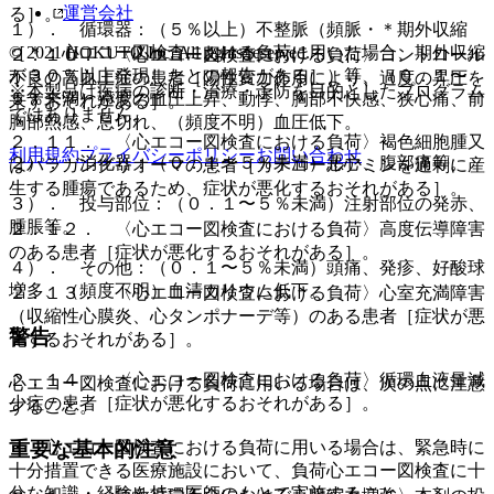
運営会社
る］。
１）． 循環器：（５％以上）不整脈（頻脈・＊期外収縮
© 2021 HOKUTO Inc. All rights reserved.
［＊：心エコー図検査における負荷に用いた場合、期外収縮
２．１０． 〈心エコー図検査における負荷〉コントロール
が３０％以上発現したとの報告がある］）等、（０．１〜
不良の高血圧症の患者［陽性変力作用により、過度の昇圧を
※本製品は疾病の診断・治療・予防を目的としたプログラム
５％未満）過度の血圧上昇、動悸、胸部不快感、狭心痛、前
来すおそれがある］。
ではありません。
胸部熱感、息切れ、（頻度不明）血圧低下。
２．１１． 〈心エコー図検査における負荷〉褐色細胞腫又
利用規約
プライバシーポリシー
お問い合わせ
２）． 消化器：（０．１〜５％未満）悪心、腹部痛等。
はパラガングリオーマの患者［カテコールアミンを過剰に産
生する腫瘍であるため、症状が悪化するおそれがある］。
３）． 投与部位：（０．１〜５％未満）注射部位の発赤、
腫脹等。
２．１２． 〈心エコー図検査における負荷〉高度伝導障害
のある患者［症状が悪化するおそれがある］。
４）． その他：（０．１〜５％未満）頭痛、発疹、好酸球
増多、（頻度不明）血清カリウム低下。
２．１３． 〈心エコー図検査における負荷〉心室充満障害
（収縮性心膜炎、心タンポナーデ等）のある患者［症状が悪
警告
化するおそれがある］。
２．１４． 〈心エコー図検査における負荷〉循環血液量減
心エコー図検査における負荷に用いる場合は、次の点に注意
少症の患者［症状が悪化するおそれがある］。
すること。
・ 心エコー図検査における負荷に用いる場合は、緊急時に
重要な基本的注意
十分措置できる医療施設において、負荷心エコー図検査に十
分な知識・経験を持つ医師のもとで実施すること。