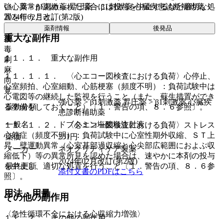
強心薬 > β1刺激薬 昇圧薬 > β1刺激薬 心臓疾患診断補助薬
い、異常が認められた場合には投与を中止するなど適切な処
2024年02月改訂(第2版)
置を行うこと。
薬剤情報
後発品
重大な副作用
後
毒
１１．１． 重大な副作用
劇
麻
１１．１．１． 〈心エコー図検査における負荷〉心停止、
向
心室頻拍、心室細動、心筋梗塞（頻度不明）：負荷試験中は
覚
心電図等の継続した監視を行うこと（また、蘇生措置ができ
強心薬 > β1刺激薬 昇圧薬 > β1刺激薬 心臓疾
薬効分類
る準備をしておくこと）〔１．警告の項、８．６参照〕。
患診断補助薬
一般名
ドブタミン塩酸塩注射液
１１．１．２． 〈心エコー図検査における負荷〉ストレス
心筋症（頻度不明）：負荷試験中に心室性期外収縮、ＳＴ上
薬価
251
円
昇、壁運動異常（心室基部過収縮と心尖部広範囲におよぶ収
メーカー
ネオクリティケア製薬
縮低下）等の異常所見を認めた場合は、速やかに本剤の投与
2024年02月改訂(第2版)
最終更新
を中止し、適切な処置を行うこと〔１．警告の項、８．６参
添付文書のPDFはこちら
照〕。
用法・用量
その他の副作用
〈急性循環不全における心収縮力増強〉
１１．２． その他の副作用