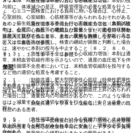
８．１． 〈急性循環不全における心収縮力増強〉本剤の投
与前に、体液減少の是正、呼吸管理等の必要な処置を行うこ
・ 心エコー図検査における負荷に用いる場合は、心停止、
と。
心室頻拍、心室細動、心筋梗塞等があらわれるおそれがある
ため、蘇生処置ができる準備を行い実施すること（負荷試験
８．２． 〈急性循環不全における心収縮力増強〉本剤の投
中は、心電図、血圧等の継続した監視を行い、患者の状態を
与は、血圧、心拍数、心電図及び尿量、また可能な限り肺動
注意深く観察すること）、また、重篤な胸痛、不整脈、高血
脈楔入圧及び心拍出量等、患者の状態を観察しながら行うこ
圧又は低血圧等が発現し、検査の継続が困難と判断した場合
と〔１．警告の項参照〕。
は、速やかに本剤の投与を中止すること〔８．２、８．６、
８．３． 〈急性循環不全における心収縮力増強〉本剤は通
１１．１．１、１１．１．２参照〕。
常、末梢血管収縮作用を示さないので、過度の血圧低下を伴
う急性循環不全患者においては、末梢血管収縮剤を投与する
禁忌
など他の適切な処置を考慮すること。
２．１． 〈効能共通〉肥大型閉塞性心筋症（特発性肥厚性
８．４． 〈急性循環不全における心収縮力増強〉本剤の投
大動脈弁下狭窄）の患者［左室からの血液流出路の閉塞が増
与中に過度の心拍数増加・過度の収縮期血圧上昇のあらわれ
強され、症状を悪化するおそれがある］。
た場合には、過量投与の可能性があるので、このような場合
には、減量するなど適切な処置を行うこと〔１３．２参
２．２． 〈効能共通〉ドブタミン塩酸塩に対し過敏症の既
照〕。
往歴のある患者。
８．５． 〈急性循環不全における心収縮力増強〉７２時間
２．３． 〈心エコー図検査における負荷〉急性心筋梗塞後
以上投与すると耐性がみられることがあり、増量の必要な場
早期の患者［急性心筋梗塞後早期に実施したドブタミン負荷
合がある。
試験中に、致死的な心破裂がおきたとの報告がある］。