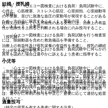
妊婦・授乳婦
８．６． 〈心エコー図検査における負荷〉負荷試験中に、
心停止、心筋梗塞、ストレス心筋症、心室頻拍、心室細動等
（妊婦）
の不整脈、並びに急激な血圧の変動等が発現することがある
ため、次の点に留意すること〔１．警告の項、１１．１．
妊婦又は妊娠している可能性のある女性には、治療上の有益
１、１１．１．２参照〕。
性が危険性を上回ると判断される場合にのみ投与すること。
・ 〈心エコー図検査における負荷〉負荷試験を行う検査室
（授乳婦）
には、除細動器を含めた救急備品を準備すること。
治療上の有益性及び母乳栄養の有益性を考慮し、授乳の継続
・ 〈心エコー図検査における負荷〉負荷試験中に何らかの
又は中止を検討すること。
異常を認めた場合は速やかに訴えるよう患者に指導するこ
と。
小児等
・ 〈心エコー図検査における負荷〉負荷試験中に、心停
〈急性循環不全における心収縮力増強〉低出生体重児、新生
止、心筋梗塞、ストレス心筋症、心室頻拍、心室細動等の不
児、乳児、幼児又は小児に投与する場合には、観察を十分に
整脈、並びに急激な血圧変動等が発現することがあるため、
行い、少量より慎重に開始すること。急性循環不全における
負荷試験中は、心電図、血圧、心拍数及び自他覚症状等の観
心収縮力増強の場合、開心術後に心拍数が多い小児等に投与
察を注意深く行い、負荷試験の継続が困難と判断した場合
し、過度の頻拍を来したとの報告がある。
は、速やかに本剤の投与を中止し、必要に応じて適切な処置
を行うこと。
過量投与
（特定の背景を有する患者に関する注意）