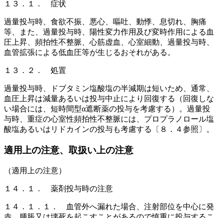
１３．１． 症状
過量投与時、食欲不振、悪心、嘔吐、動悸、息切れ、胸痛
等、また、過量投与時、陽性変力作用及び変時作用による血
圧上昇、頻拍性不整脈、心筋虚血、心室細動、過量投与時、
血管拡張による低血圧等が生じるおそれがある。
１３．２． 処置
過量投与時、ドブタミン塩酸塩の半減期は短いため、通常、
血圧上昇は減量あるいは投与中止により回復する（回復しな
い場合には、短時間型α遮断薬の投与を考慮する）。過量投
与時、重症の心室性頻拍性不整脈には、プロプラノロール塩
酸塩あるいはリドカインの投与も考慮する〔８．４参照〕。
適用上の注意、取扱い上の注意
（適用上の注意）
１４．１． 薬剤投与時の注意
１４．１．１． 血管外へ漏れた場合、注射部位を中心に発
赤、腫脹又は壊死を起こすことがあるので慎重に投与するこ