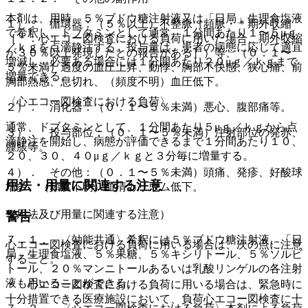
本剤は、用時、５％ブドウ糖注射液又は「日局」生理食塩液
１）． 循環器：（５％以上）不整脈（頻脈・＊期外収縮
で希釈し、ドブタミンとして通常、１分間あたり１〜５μｇ
［＊：心エコー図検査における負荷に用いた場合、期外収縮
／ｋｇを点滴静注する。投与量は、患者の病態に応じて適宜
が３０％以上発現したとの報告がある］）等、（０．１〜
増減し、必要ある場合には１分間あたり２０μｇ／ｋｇまで
５％未満）過度の血圧上昇、動悸、胸部不快感、狭心痛、前
増量できる。
胸部熱感、息切れ、（頻度不明）血圧低下。
〈心エコー図検査における負荷〉
２）． 消化器：（０．１〜５％未満）悪心、腹部痛等。
通常、ドブタミンとして、１分間あたり５μｇ／ｋｇから点
３）． 投与部位：（０．１〜５％未満）注射部位の発赤、
滴静注を開始し、病態が評価できるまで１分間あたり１０、
腫脹等。
２０、３０、４０μｇ／ｋｇと３分毎に増量する。
４）． その他：（０．１〜５％未満）頭痛、発疹、好酸球
用法・用量に関連する注意
増多、（頻度不明）血清カリウム低下。
（用法及び用量に関連する注意）
警告
７．１． 〈効能共通〉希釈には５％ブドウ糖注射液、「日
心エコー図検査における負荷に用いる場合は、次の点に注意
局」生理食塩液、５％果糖、５％キシリトール、５％ソルビ
すること。
トール、２０％マンニトールあるいは乳酸リンゲルの各注射
液も用いることができる。
・ 心エコー図検査における負荷に用いる場合は、緊急時に
十分措置できる医療施設において、負荷心エコー図検査に十