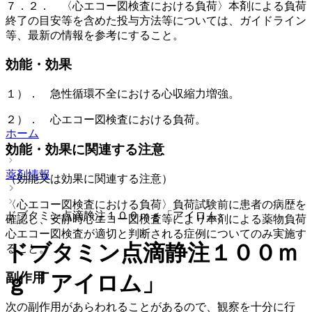
７．２． 〈心エコー図検査における負荷〉本剤による負荷
終了の目安等を含めた投与方法等については、ガイドライン
等、最新の情報を参考にすること。
効能・効果
１）． 急性循環不全における心収縮力増強。
２）． 心エコー図検査における負荷。
ホーム
効能・効果に関連する注意
薬剤情報
（効能又は効果に関連する注意）
〈心エコー図検査における負荷〉負荷試験前に患者の病歴を
ドブタミン点滴静注１００ｍｇ「アイロム」
確認し、安静時心エコー図検査等により本剤による薬物負荷
心エコー図検査が適切と判断される症例についてのみ実施す
ドブタミン点滴静注１００ｍ
ること。
副作用
ｇ「アイロム」
次の副作用があらわれることがあるので、観察を十分に行