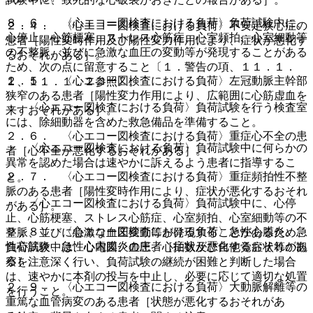
８．６． 〈心エコー図検査における負荷〉負荷試験中に、
２．４． 〈心エコー図検査における負荷〉不安定狭心症の
心停止、心筋梗塞、ストレス心筋症、心室頻拍、心室細動等
患者［陽性変時作用及び陽性変力作用により、症状が悪化す
の不整脈、並びに急激な血圧の変動等が発現することがある
るおそれがある］。
ため、次の点に留意すること〔１．警告の項、１１．１．
２．５． 〈心エコー図検査における負荷〉左冠動脈主幹部
１、１１．１．２参照〕。
狭窄のある患者［陽性変力作用により、広範囲に心筋虚血を
・ 〈心エコー図検査における負荷〉負荷試験を行う検査室
来すおそれがある］。
には、除細動器を含めた救急備品を準備すること。
２．６． 〈心エコー図検査における負荷〉重症心不全の患
・ 〈心エコー図検査における負荷〉負荷試験中に何らかの
者［心不全が悪化するおそれがある］。
異常を認めた場合は速やかに訴えるよう患者に指導するこ
２．７． 〈心エコー図検査における負荷〉重症頻拍性不整
と。
脈のある患者［陽性変時作用により、症状が悪化するおそれ
・ 〈心エコー図検査における負荷〉負荷試験中に、心停
がある］。
止、心筋梗塞、ストレス心筋症、心室頻拍、心室細動等の不
２．８． 〈心エコー図検査における負荷〉急性心膜炎、急
整脈、並びに急激な血圧変動等が発現することがあるため、
性心筋炎、急性心内膜炎の患者［症状が悪化するおそれがあ
負荷試験中は、心電図、血圧、心拍数及び自他覚症状等の観
る］。
察を注意深く行い、負荷試験の継続が困難と判断した場合
は、速やかに本剤の投与を中止し、必要に応じて適切な処置
２．９． 〈心エコー図検査における負荷〉大動脈解離等の
を行うこと。
重篤な血管病変のある患者［状態が悪化するおそれがあ