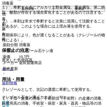
消毒薬
１）．希釈する水にアルカリ土類金属塩、重金属塩、第二鉄
薬剤情報
後発品
塩、酸類が存在する場合変化することがあるので注意する。
他
毒
２）．本剤は常水で希釈すると次第に混濁して沈殿すること
劇
があるが、このような場合には上澄み液を使用する。
麻
向
長期保存により、色が濃くなることがある（クレゾールの物
覚
性による）。
薬効分類
消毒薬
保管上の注意
一般名
クレゾール石ケン液
薬価
10.7
円
遮光した気密容器。
メーカー
金田直隆商店
最終更新
ホーム
用法・用量
薬剤情報
クレゾールとして、次記の濃度に希釈して使用する。
クレゾール石ケン液「カナダ」（Ｍ）
１．手指・皮膚の消毒、手術部位（手術野）の皮膚の消毒、
医療用具の消毒、手術室・病室・家具・器具・物品等の消