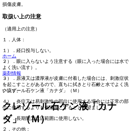
損傷皮膚。
取扱い上の注意
（適用上の注意）
１．人体：
１）．経口投与しない。
ホーム
２）．眼に入らないよう注意する（眼に入った場合には水で
よく洗い流す）。
薬剤情報
３）．原液又は濃厚液が皮膚に付着した場合には、刺激症状
を起こすことがあるので、直ちに拭きとり石鹸と水でよく洗
クレゾール石ケン液「カナダ」（Ｍ）
い流す。
４）．炎症又は易刺激性の部位に使用する場合には正常の部
クレゾール石ケン液「カナ
位に使用するよりも低濃度とすることが望ましい。
ダ」（Ｍ）
５）．長期間又は広範囲に使用しない。
２．その他：