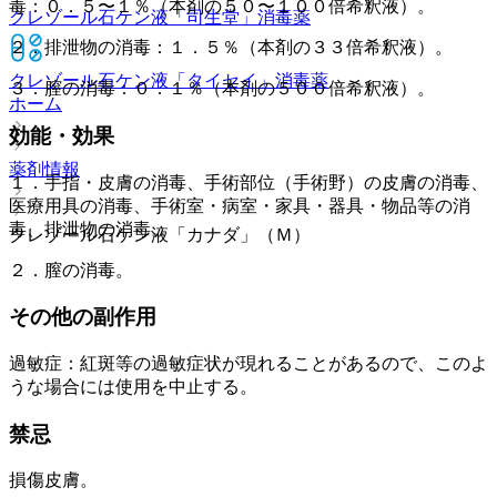
毒：０．５〜１％（本剤の５０〜１００倍希釈液）。
クレゾール石ケン液「司生堂」
消毒薬
２．排泄物の消毒：１．５％（本剤の３３倍希釈液）。
クレゾール石ケン液「タイセイ」
消毒薬
３．膣の消毒：０．１％（本剤の５００倍希釈液）。
ホーム
効能・効果
薬剤情報
１．手指・皮膚の消毒、手術部位（手術野）の皮膚の消毒、
医療用具の消毒、手術室・病室・家具・器具・物品等の消
毒、排泄物の消毒。
クレゾール石ケン液「カナダ」（Ｍ）
２．膣の消毒。
その他の副作用
過敏症：紅斑等の過敏症状が現れることがあるので、このよ
うな場合には使用を中止する。
禁忌
損傷皮膚。