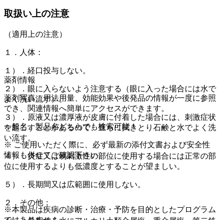
取扱い上の注意
（適用上の注意）
１．人体：
１）．経口投与しない。
薬剤情報
２）．眼に入らないよう注意する（眼に入った場合には水で
薬剤写真、用法用量、効能効果や後発品の情報が一度に参照
よく洗い流す）。
でき、関連情報へ簡単にアクセスができます。
３）．原液又は濃厚液が皮膚に付着した場合には、刺激症状
一般名、製品名どちらでも検索可能！
を起こすことがあるので、直ちに拭きとり石鹸と水でよく洗
い流す。
※ ご使用いただく際に、必ず最新の添付文書および安全性
情報も併せてご確認下さい。
４）．炎症又は易刺激性の部位に使用する場合には正常の部
位に使用するよりも低濃度とすることが望ましい。
５）．長期間又は広範囲に使用しない。
２．その他：
※本製品は疾病の診断・治療・予防を目的としたプログラム
ではありません。