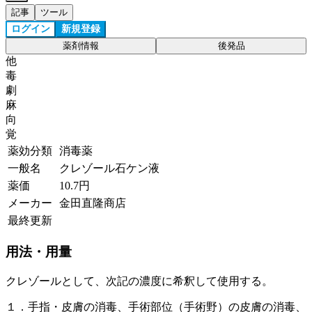
記事
ツール
ログイン
新規登録
薬剤情報
後発品
他
毒
劇
麻
向
覚
薬効分類
消毒薬
一般名
クレゾール石ケン液
薬価
10.7
円
メーカー
金田直隆商店
最終更新
用法・用量
クレゾールとして、次記の濃度に希釈して使用する。
１．手指・皮膚の消毒、手術部位（手術野）の皮膚の消毒、