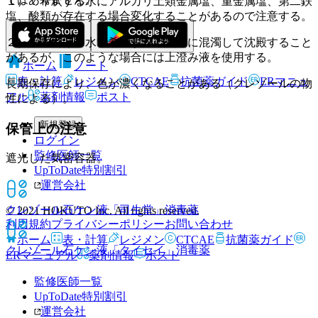
１）．希釈する水にアルカリ土類金属塩、重金属塩、第二鉄
塩、酸類が存在する場合変化することがあるので注意する。
２）．本剤は常水で希釈すると次第に混濁して沈殿すること
があるが、このような場合には上澄み液を使用する。
ホーム
ノート
表・計算
レジメン
CTCAE
抗菌薬ガイド
ERマニュ
長期保存により、色が濃くなることがある（クレゾールの物
アル
薬剤情報
ポスト
性による）。
新規登録
保管上の注意
ログイン
監修医師一覧
遮光した気密容器。
UpToDate特別割引
運営会社
クレゾール石ケン液「司生堂」
消毒薬
© 2021 HOKUTO Inc. All rights reserved.
利用規約
プライバシーポリシー
お問い合わせ
ホーム
表・計算
レジメン
CTCAE
抗菌薬ガイド
クレゾール石ケン液「タイセイ」
消毒薬
ERマニュアル
薬剤情報
ポスト
監修医師一覧
UpToDate特別割引
運営会社