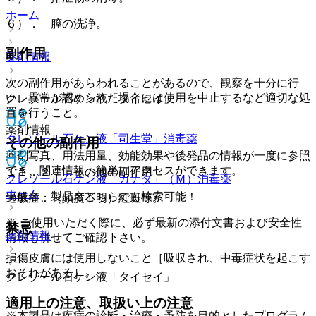
ホーム
６）． 膣の洗浄。
副作用
薬剤情報
次の副作用があらわれることがあるので、観察を十分に行
い、異常が認められた場合には使用を中止するなど適切な処
クレゾール石ケン液「タイセイ」
置を行うこと。
薬剤情報
クレゾール石ケン液「司生堂」
消毒薬
その他の副作用
薬剤写真、用法用量、効能効果や後発品の情報が一度に参照
でき、関連情報へ簡単にアクセスができます。
１１．２． その他の副作用
クレゾール石ケン液「カナダ」（Ｍ）
消毒薬
ホーム
一般名、製品名どちらでも検索可能！
過敏症：（頻度不明）紅斑等。
※ ご使用いただく際に、必ず最新の添付文書および安全性
禁忌
薬剤情報
情報も併せてご確認下さい。
損傷皮膚には使用しないこと［吸収され、中毒症状を起こす
おそれがある］。
クレゾール石ケン液「タイセイ」
適用上の注意、取扱い上の注意
※本製品は疾病の診断・治療・予防を目的としたプログラム