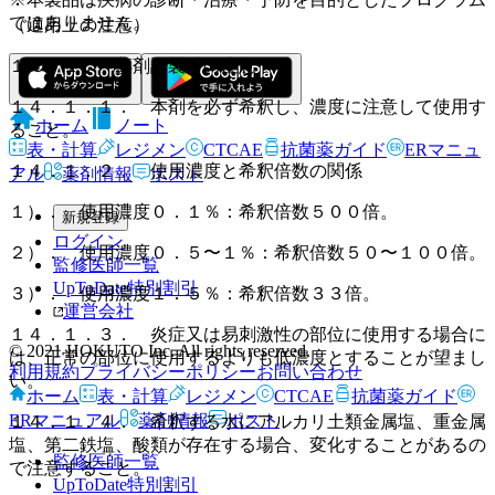
ではありません。
（適用上の注意）
１４．１． 薬剤調製時の注意
１４．１．１． 本剤を必ず希釈し、濃度に注意して使用す
ホーム
ノート
ること。
表・計算
レジメン
CTCAE
抗菌薬ガイド
ERマニュ
１４．１．２． 使用濃度と希釈倍数の関係
アル
薬剤情報
ポスト
１）． 使用濃度０．１％：希釈倍数５００倍。
新規登録
ログイン
２）． 使用濃度０．５〜１％：希釈倍数５０〜１００倍。
監修医師一覧
UpToDate特別割引
３）． 使用濃度１．５％：希釈倍数３３倍。
運営会社
１４．１．３． 炎症又は易刺激性の部位に使用する場合に
© 2021 HOKUTO Inc. All rights reserved.
は、正常の部位に使用するよりも低濃度とすることが望まし
利用規約
プライバシーポリシー
お問い合わせ
い。
ホーム
表・計算
レジメン
CTCAE
抗菌薬ガイド
ERマニュアル
薬剤情報
ポスト
１４．１．４． 希釈する水にアルカリ土類金属塩、重金属
塩、第二鉄塩、酸類が存在する場合、変化することがあるの
監修医師一覧
で注意すること。
UpToDate特別割引