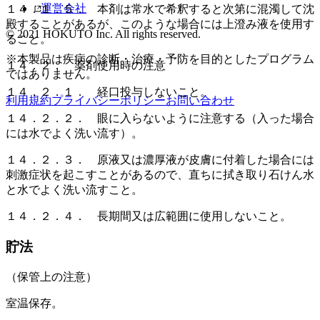
運営会社
１４．１．５． 本剤は常水で希釈すると次第に混濁して沈
殿することがあるが、このような場合には上澄み液を使用す
© 2021 HOKUTO Inc. All rights reserved.
ること。
※本製品は疾病の診断・治療・予防を目的としたプログラム
１４．２． 薬剤使用時の注意
ではありません。
１４．２．１． 経口投与しないこと。
利用規約
プライバシーポリシー
お問い合わせ
１４．２．２． 眼に入らないように注意する（入った場合
には水でよく洗い流す）。
１４．２．３． 原液又は濃厚液が皮膚に付着した場合には
刺激症状を起こすことがあるので、直ちに拭き取り石けん水
と水でよく洗い流すこと。
１４．２．４． 長期間又は広範囲に使用しないこと。
貯法
（保管上の注意）
室温保存。