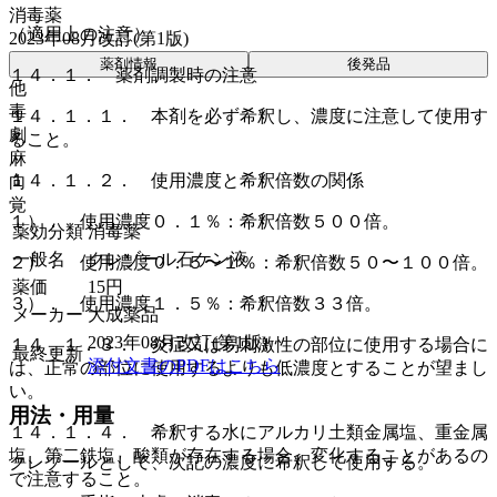
消毒薬
（適用上の注意）
2023年08月改訂(第1版)
薬剤情報
後発品
１４．１． 薬剤調製時の注意
他
毒
１４．１．１． 本剤を必ず希釈し、濃度に注意して使用す
劇
ること。
麻
１４．１．２． 使用濃度と希釈倍数の関係
向
覚
１）． 使用濃度０．１％：希釈倍数５００倍。
薬効分類
消毒薬
一般名
クレゾール石ケン液
２）． 使用濃度０．５〜１％：希釈倍数５０〜１００倍。
薬価
15
円
３）． 使用濃度１．５％：希釈倍数３３倍。
メーカー
大成薬品
2023年08月改訂(第1版)
１４．１．３． 炎症又は易刺激性の部位に使用する場合に
最終更新
添付文書のPDFはこちら
は、正常の部位に使用するよりも低濃度とすることが望まし
い。
用法・用量
１４．１．４． 希釈する水にアルカリ土類金属塩、重金属
塩、第二鉄塩、酸類が存在する場合、変化することがあるの
クレゾールとして、次記の濃度に希釈して使用する。
で注意すること。