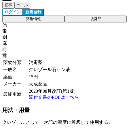
記事
ツール
ログイン
新規登録
薬剤情報
後発品
他
毒
劇
麻
向
覚
薬効分類
消毒薬
一般名
クレゾール石ケン液
薬価
15
円
メーカー
大成薬品
2023年08月改訂(第1版)
最終更新
添付文書のPDFはこちら
用法・用量
クレゾールとして、次記の濃度に希釈して使用する。