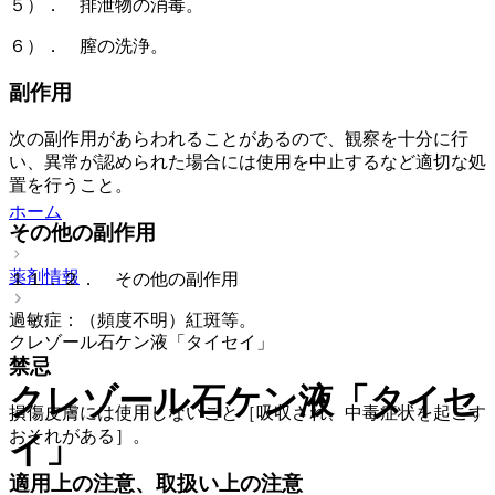
５）． 排泄物の消毒。
６）． 膣の洗浄。
副作用
次の副作用があらわれることがあるので、観察を十分に行
い、異常が認められた場合には使用を中止するなど適切な処
置を行うこと。
ホーム
その他の副作用
薬剤情報
１１．２． その他の副作用
過敏症：（頻度不明）紅斑等。
クレゾール石ケン液「タイセイ」
禁忌
クレゾール石ケン液「タイセ
損傷皮膚には使用しないこと［吸収され、中毒症状を起こす
おそれがある］。
イ」
適用上の注意、取扱い上の注意