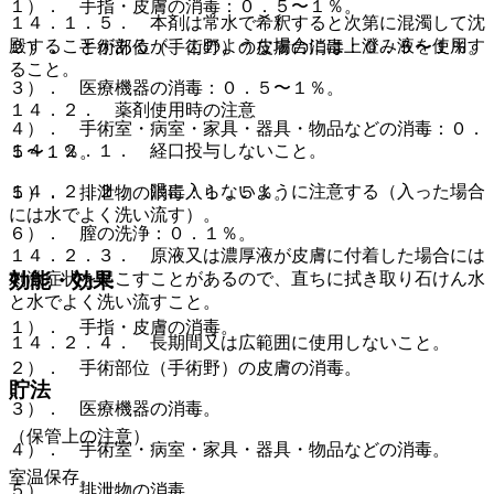
１）． 手指・皮膚の消毒：０．５〜１％。
１４．１．５． 本剤は常水で希釈すると次第に混濁して沈
殿することがあるが、このような場合には上澄み液を使用す
２）． 手術部位（手術野）の皮膚の消毒：０．５〜１％。
ること。
３）． 医療機器の消毒：０．５〜１％。
１４．２． 薬剤使用時の注意
４）． 手術室・病室・家具・器具・物品などの消毒：０．
１４．２．１． 経口投与しないこと。
５〜１％。
１４．２．２． 眼に入らないように注意する（入った場合
５）． 排泄物の消毒：１．５％。
には水でよく洗い流す）。
６）． 膣の洗浄：０．１％。
１４．２．３． 原液又は濃厚液が皮膚に付着した場合には
効能・効果
刺激症状を起こすことがあるので、直ちに拭き取り石けん水
と水でよく洗い流すこと。
１）． 手指・皮膚の消毒。
１４．２．４． 長期間又は広範囲に使用しないこと。
２）． 手術部位（手術野）の皮膚の消毒。
貯法
３）． 医療機器の消毒。
（保管上の注意）
４）． 手術室・病室・家具・器具・物品などの消毒。
室温保存。
５）． 排泄物の消毒。