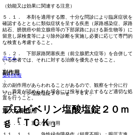
（効能又は効果に関連する注意）
５．１． 本剤を適用する際、十分な問診により臨床症状を
確認するとともに類似症状を呈する疾患（尿路感染症、尿路
結石、膀胱癌や前立腺癌等の下部尿路における新生物等）に
留意し尿検査等により除外診断を実施し必要に応じて専門的
な検査も考慮すること。
５．２． 下部尿路閉塞疾患（前立腺肥大症等）を合併して
ホーム
いる患者では、それに対する治療を優先させること。
副作用
薬剤情報
次の副作用があらわれることがあるので、観察を十分に行
い、異常が認められた場合には投与を中止するなど適切な処
プロピベリン塩酸塩錠２０ｍｇ「ＴＣＫ」
置を行うこと。
プロピベリン塩酸塩錠２０ｍ
重大な副作用
ｇ「ＴＣＫ」
１１．１． 重大な副作用
１１．１．１． 急性緑内障発作（頻度不明）：眼圧亢進、