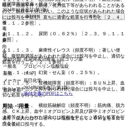
排尿障害治療薬 > 抗コリン薬
嘔気・頭痛を伴う眼痛、視力低下等があらわれることがある
2024年02月改訂(第1版)
ので、観察を十分に行い、このような症状があらわれた場合
薬剤情報
後発品
には投与を中止し、直ちに適切な処置を行うこと〔２．４、
後
９．１．２参照〕。
毒
１１．１．２． 尿閉（０．６２％）〔２．３、９．１．１
劇
参照〕。
麻
向
１１．１．３． 麻痺性イレウス（頻度不明）：著しい便
覚
秘、腹部膨満等があらわれた場合には投与を中止し、適切な
薬効分類
排尿障害治療薬 > 抗コリン薬
処置を行うこと〔２．１参照〕。
一般名
プロピベリン塩酸塩錠
１１．１．４． 幻覚・せん妄（０．２５％）。
薬価
19.9
円
メーカー
辰巳化学
１１．１．５． 腎機能障害（頻度不明）：ＢＵＮ上昇、血
2024年02月改訂(第1版)
中クレアチニン上昇があらわれた場合には投与を中止し、適
最終更新
添付文書のPDFはこちら
切な処置を行うこと。
１１．１．６． 横紋筋融解症（頻度不明）：筋肉痛、脱力
用法・用量
感、ＣＫ上昇、血中ミオグロビン上昇及び尿中ミオグロビン
上昇等があらわれた場合には投与を中止し、適切な処置を行
通常、成人にはプロピベリン塩酸塩として２０ｍｇを１日１
うこと。
回食後経口投与する。