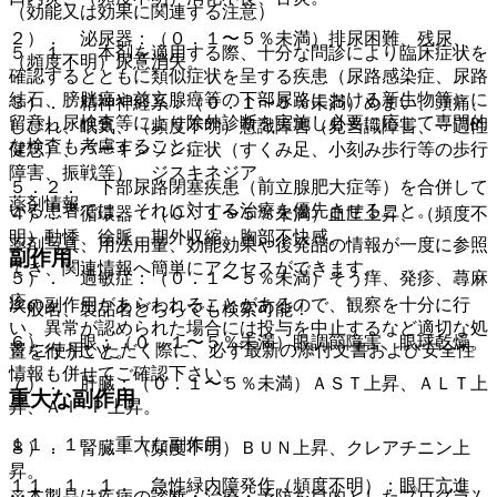
（効能又は効果に関連する注意）
２）． 泌尿器：（０．１〜５％未満）排尿困難、残尿、
５．１． 本剤を適用する際、十分な問診により臨床症状を
（頻度不明）尿意消失。
確認するとともに類似症状を呈する疾患（尿路感染症、尿路
結石、膀胱癌や前立腺癌等の下部尿路における新生物等）に
３）． 精神神経系：（０．１〜５％未満）めまい、頭痛、
留意し尿検査等により除外診断を実施し必要に応じて専門的
しびれ、眠気、（頻度不明）意識障害（見当識障害、一過性
な検査も考慮すること。
健忘）、パーキンソン症状（すくみ足、小刻み歩行等の歩行
障害、振戦等）、ジスキネジア。
５．２． 下部尿路閉塞疾患（前立腺肥大症等）を合併して
薬剤情報
いる患者では、それに対する治療を優先させること。
４）． 循環器：（０．１〜５％未満）血圧上昇、（頻度不
明）動悸、徐脈、期外収縮、胸部不快感。
薬剤写真、用法用量、効能効果や後発品の情報が一度に参照
副作用
でき、関連情報へ簡単にアクセスができます。
５）． 過敏症：（０．１〜５％未満）そう痒、発疹、蕁麻
疹。
次の副作用があらわれることがあるので、観察を十分に行
一般名、製品名どちらでも検索可能！
い、異常が認められた場合には投与を中止するなど適切な処
６）． 眼：（０．１〜５％未満）眼調節障害、眼球乾燥。
※ ご使用いただく際に、必ず最新の添付文書および安全性
置を行うこと。
情報も併せてご確認下さい。
７）． 肝臓：（０．１〜５％未満）ＡＳＴ上昇、ＡＬＴ上
重大な副作用
昇、Ａｌ−Ｐ上昇。
１１．１． 重大な副作用
８）． 腎臓：（頻度不明）ＢＵＮ上昇、クレアチニン上
昇。
１１．１．１． 急性緑内障発作（頻度不明）：眼圧亢進、
※本製品は疾病の診断・治療・予防を目的としたプログラム