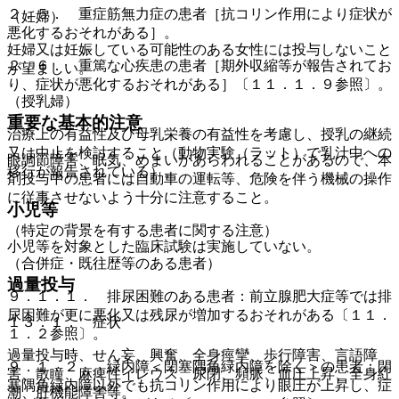
２．５． 重症筋無力症の患者［抗コリン作用により症状が
（妊婦）
悪化するおそれがある］。
妊婦又は妊娠している可能性のある女性には投与しないこと
２．６． 重篤な心疾患の患者［期外収縮等が報告されてお
が望ましい。
り、症状が悪化するおそれがある］〔１１．１．９参照〕。
（授乳婦）
重要な基本的注意
治療上の有益性及び母乳栄養の有益性を考慮し、授乳の継続
又は中止を検討すること（動物実験（ラット）で乳汁中への
眼調節障害、眠気、めまいがあらわれることがあるので、本
移行が報告されている）。
剤投与中の患者には自動車の運転等、危険を伴う機械の操作
に従事させないよう十分に注意すること。
小児等
（特定の背景を有する患者に関する注意）
小児等を対象とした臨床試験は実施していない。
（合併症・既往歴等のある患者）
過量投与
９．１．１． 排尿困難のある患者：前立腺肥大症等では排
尿困難が更に悪化又は残尿が増加するおそれがある〔１１．
１３．１． 症状
１．２参照〕。
過量投与時、せん妄、興奮、全身痙攣、歩行障害、言語障
９．１．２． 緑内障＜閉塞隅角緑内障を除く＞の患者：閉
害、散瞳、麻痺性イレウス、尿閉、頻脈、血圧上昇、全身紅
塞隅角緑内障以外でも抗コリン作用により眼圧が上昇し、症
潮、肝機能障害等。