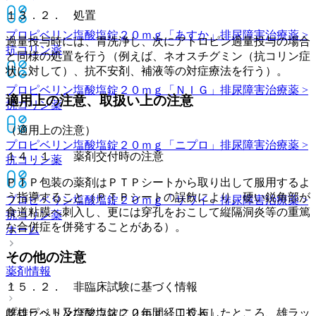
１３．２． 処置
プロピベリン塩酸塩錠２０ｍｇ「あすか」
排尿障害治療薬 >
過量投与時には、胃洗浄し、次にアトロピン過量投与の場合
抗コリン薬
と同様の処置を行う（例えば、ネオスチグミン（抗コリン症
状に対して）、抗不安剤、補液等の対症療法を行う）。
プロピベリン塩酸塩錠２０ｍｇ「ＮＩＧ」
排尿障害治療薬 >
適用上の注意、取扱い上の注意
抗コリン薬
（適用上の注意）
プロピベリン塩酸塩錠２０ｍｇ「ニプロ」
排尿障害治療薬 >
１４．１． 薬剤交付時の注意
抗コリン薬
ＰＴＰ包装の薬剤はＰＴＰシートから取り出して服用するよ
う指導すること（ＰＴＰシートの誤飲により、硬い鋭角部が
プロピベリン塩酸塩錠２０ｍｇ「サワイ」
排尿障害治療薬 >
食道粘膜へ刺入し、更には穿孔をおこして縦隔洞炎等の重篤
抗コリン薬
な合併症を併発することがある）。
ホーム
その他の注意
薬剤情報
１５．２． 非臨床試験に基づく情報
雌雄ラット及びマウスに２年間経口投与したところ、雄ラッ
プロピベリン塩酸塩錠２０ｍｇ「ＴＣＫ」