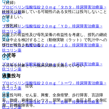
（妊婦）
プロピベリン塩酸塩錠２０ｍｇ「タカタ」
排尿障害治療薬 >
妊婦又は妊娠している可能性のある女性には投与しないこと
抗コリン薬
が望ましい。
（授乳婦）
プロピベリン塩酸塩錠２０ｍｇ「ＹＤ」
排尿障害治療薬 >
抗コリン薬
治療上の有益性及び母乳栄養の有益性を考慮し、授乳の継続
又は中止を検討すること（動物実験（ラット）で乳汁中への
移行が報告されている）。
プロピベリン塩酸塩錠２０ｍｇ「ＪＧ」
排尿障害治療薬 >
抗コリン薬
小児等
プロピベリン塩酸塩錠２０ｍｇ「ＮＳ」
排尿障害治療薬 >
小児等を対象とした臨床試験は実施していない。
抗コリン薬
過量投与
プロピベリン塩酸塩錠２０ｍｇ「トーワ」
排尿障害治療薬 >
１３．１． 症状
抗コリン薬
過量投与時、せん妄、興奮、全身痙攣、歩行障害、言語障
害、散瞳、麻痺性イレウス、尿閉、頻脈、血圧上昇、全身紅
プロピベリン塩酸塩錠２０ｍｇ「杏林」
排尿障害治療薬 >
潮、肝機能障害等。
抗コリン薬