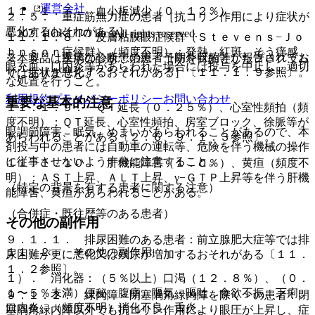
運営会社
１１．１．７． 血小板減少（０．１２％）。
２．５． 重症筋無力症の患者［抗コリン作用により症状が
悪化するおそれがある］。
© 2021 HOKUTO Inc. All rights reserved.
１１．１．８． 皮膚粘膜眼症候群（Ｓｔｅｖｅｎｓ−Ｊｏ
ｈｎｓｏｎ症候群）（頻度不明）：発熱、紅斑、そう痒感、
２．６． 重篤な心疾患の患者［期外収縮等が報告されてお
※本製品は疾病の診断・治療・予防を目的としたプログラム
眼充血、口内炎等があらわれた場合には投与を中止し、適切
り、症状が悪化するおそれがある］〔１１．１．９参照〕。
ではありません。
な処置を行うこと。
利用規約
プライバシーポリシー
お問い合わせ
重要な基本的注意
１１．１．９． ＱＴ延長（０．２５％）、心室性頻拍（頻
度不明）：ＱＴ延長、心室性頻拍、房室ブロック、徐脈等が
眼調節障害、眠気、めまいがあらわれることがあるので、本
あらわれることがある〔２．６、９．１．３参照〕。
剤投与中の患者には自動車の運転等、危険を伴う機械の操作
に従事させないよう十分に注意すること。
１１．１．１０． 肝機能障害（１．０％）、黄疸（頻度不
明）：ＡＳＴ上昇、ＡＬＴ上昇、γ−ＧＴＰ上昇等を伴う肝機
（特定の背景を有する患者に関する注意）
能障害、黄疸があらわれることがある。
（合併症・既往歴等のある患者）
その他の副作用
９．１．１． 排尿困難のある患者：前立腺肥大症等では排
１１．２． その他の副作用
尿困難が更に悪化又は残尿が増加するおそれがある〔１１．
１．２参照〕。
１）． 消化器：（５％以上）口渇（１２．８％）、（０．
１〜５％未満）便秘、腹痛、嘔気・嘔吐、食欲不振、下痢、
９．１．２． 緑内障＜閉塞隅角緑内障を除く＞の患者：閉
口内炎、（頻度不明）消化不良、舌炎。
塞隅角緑内障以外でも抗コリン作用により眼圧が上昇し、症