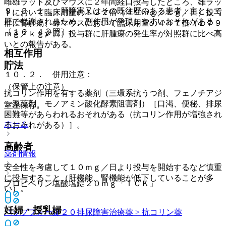
雌雄ラット及びマウスに２年間経口投与したところ、雄ラッ
９．３．１． 肝障害又はその既往歴のある患者：主として
トにおいて臨床用量の１２２倍（４９ｍｇ／ｋｇ／日）投与
肝で代謝されるため、副作用が発現しやすいおそれがある
群に腎腫瘍、雄マウスにおいて臨床用量の４４７倍（１７９
〔１６．４参照〕。
ｍｇ／ｋｇ／日）投与群に肝腫瘍の発生率が対照群に比べ高
いとの報告がある。
相互作用
貯法
１０．２． 併用注意：
（保管上の注意）
抗コリン作用を有する薬剤（三環系抗うつ剤、フェノチアジ
ン系薬剤、モノアミン酸化酵素阻害剤）［口渇、便秘、排尿
室温保存。
困難等があらわれるおそれがある（抗コリン作用が増強され
ホーム
るおそれがある）］。
高齢者
薬剤情報
安全性を考慮して１０ｍｇ／日より投与を開始するなど慎重
に投与すること（肝機能、腎機能が低下していることが多
プロピベリン塩酸塩錠２０ｍｇ「ＴＣＫ」
い）。
妊婦・授乳婦
バップフォー錠２０
排尿障害治療薬 > 抗コリン薬