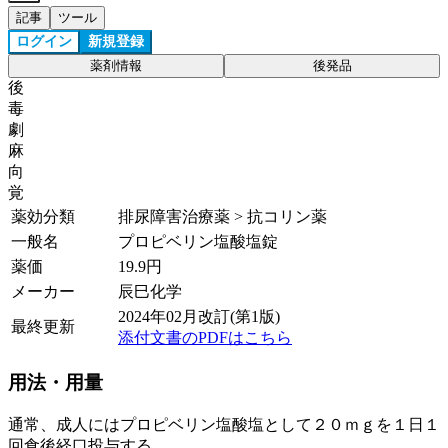
記事
ツール
ログイン
新規登録
薬剤情報
後発品
後
毒
劇
麻
向
覚
薬効分類
排尿障害治療薬 > 抗コリン薬
一般名
プロピベリン塩酸塩錠
薬価
19.9
円
メーカー
辰巳化学
2024年02月改訂(第1版)
最終更新
添付文書のPDFはこちら
用法・用量
通常、成人にはプロピベリン塩酸塩として２０ｍｇを１日１
回食後経口投与する。