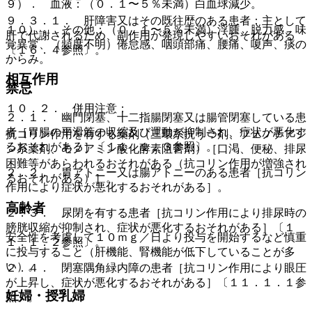
９）． 血液：（０．１〜５％未満）白血球減少。
９．３．１． 肝障害又はその既往歴のある患者：主として
１０）． その他：（０．１〜５％未満）浮腫、脱力感、味
肝で代謝されるため、副作用が発現しやすいおそれがある
覚異常、（頻度不明）倦怠感、咽頭部痛、腰痛、嗄声、痰の
〔１６．４参照〕。
からみ。
相互作用
禁忌
１０．２． 併用注意：
２．１． 幽門閉塞、十二指腸閉塞又は腸管閉塞している患
者［胃腸の平滑筋の収縮及び運動が抑制され、症状が悪化す
抗コリン作用を有する薬剤（三環系抗うつ剤、フェノチアジ
るおそれがある］〔１１．１．３参照〕。
ン系薬剤、モノアミン酸化酵素阻害剤）［口渇、便秘、排尿
困難等があらわれるおそれがある（抗コリン作用が増強され
２．２． 胃アトニー又は腸アトニーのある患者［抗コリン
るおそれがある）］。
作用により症状が悪化するおそれがある］。
高齢者
２．３． 尿閉を有する患者［抗コリン作用により排尿時の
膀胱収縮が抑制され、症状が悪化するおそれがある］〔１
安全性を考慮して１０ｍｇ／日より投与を開始するなど慎重
１．１．２参照〕。
に投与すること（肝機能、腎機能が低下していることが多
い）。
２．４． 閉塞隅角緑内障の患者［抗コリン作用により眼圧
が上昇し、症状が悪化するおそれがある］〔１１．１．１参
妊婦・授乳婦
照〕。