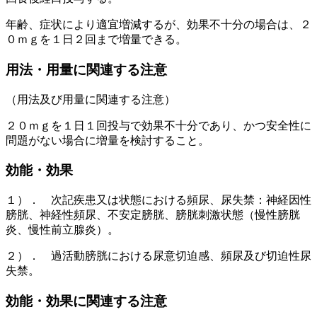
年齢、症状により適宜増減するが、効果不十分の場合は、２
０ｍｇを１日２回まで増量できる。
用法・用量に関連する注意
（用法及び用量に関連する注意）
２０ｍｇを１日１回投与で効果不十分であり、かつ安全性に
問題がない場合に増量を検討すること。
効能・効果
１）． 次記疾患又は状態における頻尿、尿失禁：神経因性
膀胱、神経性頻尿、不安定膀胱、膀胱刺激状態（慢性膀胱
炎、慢性前立腺炎）。
２）． 過活動膀胱における尿意切迫感、頻尿及び切迫性尿
失禁。
効能・効果に関連する注意