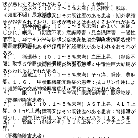
状が悪化するおそれがある〔１１．１．１参照〕。
２）． 泌尿器：（０．１〜５％未満）排尿困難、残尿、
（頻度不明）尿意消失。
９．１．３． 不整脈又はその既往歴のある患者：期外収縮
等が報告されており、症状が悪化又は再発するおそれがある
３）． 精神神経系：（０．１〜５％未満）めまい、頭痛、
〔１１．１．９参照〕。
しびれ、眠気、（頻度不明）意識障害（見当識障害、一過性
健忘）、パーキンソン症状（すくみ足、小刻み歩行等の歩行
９．１．４． パーキンソン症状又は脳血管障害のある患
障害、振戦等）、ジスキネジア。
者：症状の悪化あるいは精神神経症状があらわれるおそれが
ある。
４）． 循環器：（０．１〜５％未満）血圧上昇、（頻度不
明）動悸、徐脈、期外収縮、胸部不快感。
９．１．５． 潰瘍性大腸炎のある患者：中毒性巨大結腸が
あらわれるおそれがある。
５）． 過敏症：（０．１〜５％未満）そう痒、発疹、蕁麻
疹。
９．１．６． 甲状腺機能亢進症の患者：抗コリン作用によ
り頻脈等の交感神経興奮症状が悪化するおそれがある。
６）． 眼：（０．１〜５％未満）眼調節障害、眼球乾燥。
（腎機能障害患者）
７）． 肝臓：（０．１〜５％未満）ＡＳＴ上昇、ＡＬＴ上
昇、Ａｌ−Ｐ上昇。
９．２．１． 腎障害又はその既往歴のある患者：腎排泄が
減少し、副作用が発現しやすいおそれがある〔１６．５参
８）． 腎臓：（頻度不明）ＢＵＮ上昇、クレアチニン上
照〕。
昇。
（肝機能障害患者）