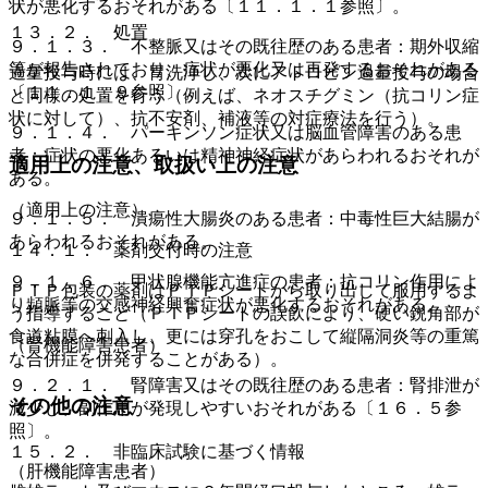
状が悪化するおそれがある〔１１．１．１参照〕。
１３．２． 処置
９．１．３． 不整脈又はその既往歴のある患者：期外収縮
等が報告されており、症状が悪化又は再発するおそれがある
過量投与時には、胃洗浄し、次にアトロピン過量投与の場合
〔１１．１．９参照〕。
と同様の処置を行う（例えば、ネオスチグミン（抗コリン症
状に対して）、抗不安剤、補液等の対症療法を行う）。
９．１．４． パーキンソン症状又は脳血管障害のある患
者：症状の悪化あるいは精神神経症状があらわれるおそれが
適用上の注意、取扱い上の注意
ある。
（適用上の注意）
９．１．５． 潰瘍性大腸炎のある患者：中毒性巨大結腸が
あらわれるおそれがある。
１４．１． 薬剤交付時の注意
９．１．６． 甲状腺機能亢進症の患者：抗コリン作用によ
ＰＴＰ包装の薬剤はＰＴＰシートから取り出して服用するよ
り頻脈等の交感神経興奮症状が悪化するおそれがある。
う指導すること（ＰＴＰシートの誤飲により、硬い鋭角部が
食道粘膜へ刺入し、更には穿孔をおこして縦隔洞炎等の重篤
（腎機能障害患者）
な合併症を併発することがある）。
９．２．１． 腎障害又はその既往歴のある患者：腎排泄が
その他の注意
減少し、副作用が発現しやすいおそれがある〔１６．５参
照〕。
１５．２． 非臨床試験に基づく情報
（肝機能障害患者）