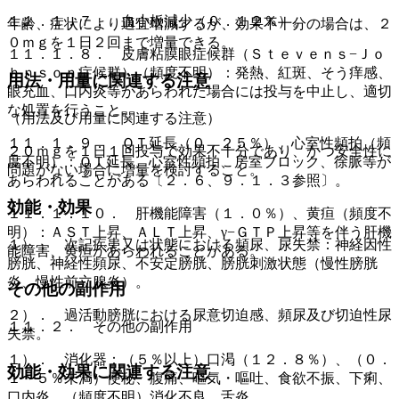
１１．１．７． 血小板減少（０．１２％）。
年齢、症状により適宜増減するが、効果不十分の場合は、２
０ｍｇを１日２回まで増量できる。
１１．１．８． 皮膚粘膜眼症候群（Ｓｔｅｖｅｎｓ−Ｊｏ
ｈｎｓｏｎ症候群）（頻度不明）：発熱、紅斑、そう痒感、
用法・用量に関連する注意
眼充血、口内炎等があらわれた場合には投与を中止し、適切
な処置を行うこと。
（用法及び用量に関連する注意）
１１．１．９． ＱＴ延長（０．２５％）、心室性頻拍（頻
２０ｍｇを１日１回投与で効果不十分であり、かつ安全性に
度不明）：ＱＴ延長、心室性頻拍、房室ブロック、徐脈等が
問題がない場合に増量を検討すること。
あらわれることがある〔２．６、９．１．３参照〕。
効能・効果
１１．１．１０． 肝機能障害（１．０％）、黄疸（頻度不
明）：ＡＳＴ上昇、ＡＬＴ上昇、γ−ＧＴＰ上昇等を伴う肝機
１）． 次記疾患又は状態における頻尿、尿失禁：神経因性
能障害、黄疸があらわれることがある。
膀胱、神経性頻尿、不安定膀胱、膀胱刺激状態（慢性膀胱
炎、慢性前立腺炎）。
その他の副作用
２）． 過活動膀胱における尿意切迫感、頻尿及び切迫性尿
１１．２． その他の副作用
失禁。
１）． 消化器：（５％以上）口渇（１２．８％）、（０．
効能・効果に関連する注意
１〜５％未満）便秘、腹痛、嘔気・嘔吐、食欲不振、下痢、
口内炎、（頻度不明）消化不良、舌炎。