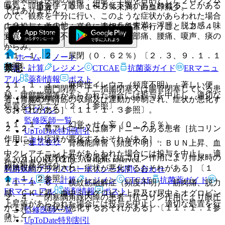
嘔気・頭痛を伴う眼痛、視力低下等があらわれることがある
９）． 血液：（０．１〜５％未満）白血球減少。
ではありません。
ので、観察を十分に行い、このような症状があらわれた場合
１０）． その他：（０．１〜５％未満）浮腫、脱力感、味
には投与を中止し、直ちに適切な処置を行うこと〔２．４、
覚異常、（頻度不明）倦怠感、咽頭部痛、腰痛、嗄声、痰の
９．１．２参照〕。
からみ。
１１．１．２． 尿閉（０．６２％）〔２．３、９．１．１
ホーム
ノート
参照〕。
禁忌
表・計算
レジメン
CTCAE
抗菌薬ガイド
ERマニュ
アル
薬剤情報
ポスト
１１．１．３． 麻痺性イレウス（頻度不明）：著しい便
２．１． 幽門閉塞、十二指腸閉塞又は腸管閉塞している患
秘、腹部膨満等があらわれた場合には投与を中止し、適切な
新規登録
者［胃腸の平滑筋の収縮及び運動が抑制され、症状が悪化す
処置を行うこと〔２．１参照〕。
ログイン
るおそれがある］〔１１．１．３参照〕。
監修医師一覧
１１．１．４． 幻覚・せん妄（０．２５％）。
２．２． 胃アトニー又は腸アトニーのある患者［抗コリン
UpToDate特別割引
作用により症状が悪化するおそれがある］。
運営会社
１１．１．５． 腎機能障害（頻度不明）：ＢＵＮ上昇、血
中クレアチニン上昇があらわれた場合には投与を中止し、適
２．３． 尿閉を有する患者［抗コリン作用により排尿時の
© 2021 HOKUTO Inc. All rights reserved.
切な処置を行うこと。
膀胱収縮が抑制され、症状が悪化するおそれがある］〔１
利用規約
プライバシーポリシー
お問い合わせ
１．１．２参照〕。
ホーム
表・計算
レジメン
CTCAE
抗菌薬ガイド
１１．１．６． 横紋筋融解症（頻度不明）：筋肉痛、脱力
ERマニュアル
薬剤情報
ポスト
感、ＣＫ上昇、血中ミオグロビン上昇及び尿中ミオグロビン
２．４． 閉塞隅角緑内障の患者［抗コリン作用により眼圧
上昇等があらわれた場合には投与を中止し、適切な処置を行
が上昇し、症状が悪化するおそれがある］〔１１．１．１参
監修医師一覧
うこと。
照〕。
UpToDate特別割引