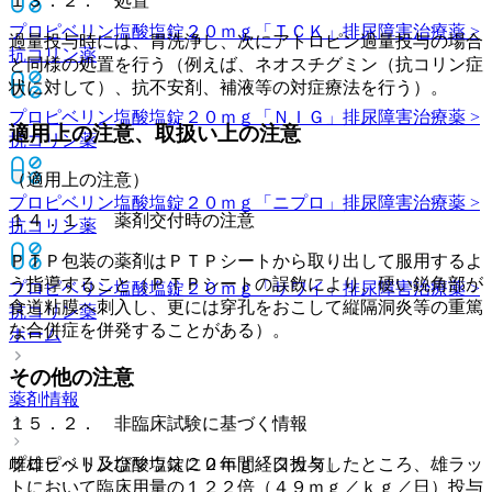
１３．２． 処置
プロピベリン塩酸塩錠２０ｍｇ「ＴＣＫ」
排尿障害治療薬 >
過量投与時には、胃洗浄し、次にアトロピン過量投与の場合
抗コリン薬
と同様の処置を行う（例えば、ネオスチグミン（抗コリン症
状に対して）、抗不安剤、補液等の対症療法を行う）。
プロピベリン塩酸塩錠２０ｍｇ「ＮＩＧ」
排尿障害治療薬 >
適用上の注意、取扱い上の注意
抗コリン薬
（適用上の注意）
プロピベリン塩酸塩錠２０ｍｇ「ニプロ」
排尿障害治療薬 >
１４．１． 薬剤交付時の注意
抗コリン薬
ＰＴＰ包装の薬剤はＰＴＰシートから取り出して服用するよ
う指導すること（ＰＴＰシートの誤飲により、硬い鋭角部が
プロピベリン塩酸塩錠２０ｍｇ「サワイ」
排尿障害治療薬 >
食道粘膜へ刺入し、更には穿孔をおこして縦隔洞炎等の重篤
抗コリン薬
な合併症を併発することがある）。
ホーム
その他の注意
薬剤情報
１５．２． 非臨床試験に基づく情報
雌雄ラット及びマウスに２年間経口投与したところ、雄ラッ
プロピベリン塩酸塩錠２０ｍｇ「タカタ」
トにおいて臨床用量の１２２倍（４９ｍｇ／ｋｇ／日）投与