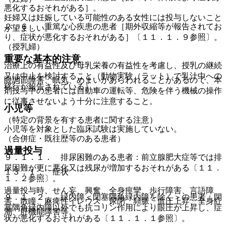
悪化するおそれがある］。
妊婦又は妊娠している可能性のある女性には投与しないこと
２．６． 重篤な心疾患の患者［期外収縮等が報告されてお
が望ましい。
り、症状が悪化するおそれがある］〔１１．１．９参照〕。
（授乳婦）
重要な基本的注意
治療上の有益性及び母乳栄養の有益性を考慮し、授乳の継続
又は中止を検討すること（動物実験（ラット）で乳汁中への
眼調節障害、眠気、めまいがあらわれることがあるので、本
移行が報告されている）。
剤投与中の患者には自動車の運転等、危険を伴う機械の操作
に従事させないよう十分に注意すること。
小児等
（特定の背景を有する患者に関する注意）
小児等を対象とした臨床試験は実施していない。
（合併症・既往歴等のある患者）
過量投与
９．１．１． 排尿困難のある患者：前立腺肥大症等では排
尿困難が更に悪化又は残尿が増加するおそれがある〔１１．
１３．１． 症状
１．２参照〕。
過量投与時、せん妄、興奮、全身痙攣、歩行障害、言語障
９．１．２． 緑内障＜閉塞隅角緑内障を除く＞の患者：閉
害、散瞳、麻痺性イレウス、尿閉、頻脈、血圧上昇、全身紅
塞隅角緑内障以外でも抗コリン作用により眼圧が上昇し、症
潮、肝機能障害等。
状が悪化するおそれがある〔１１．１．１参照〕。