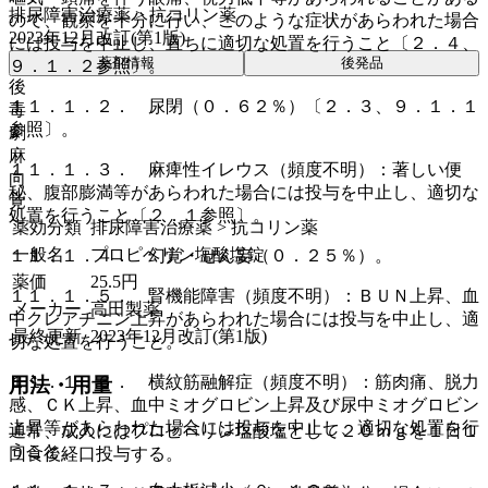
排尿障害治療薬 > 抗コリン薬
ので、観察を十分に行い、このような症状があらわれた場合
2023年12月改訂(第1版)
には投与を中止し、直ちに適切な処置を行うこと〔２．４、
薬剤情報
後発品
９．１．２参照〕。
後
１１．１．２． 尿閉（０．６２％）〔２．３、９．１．１
毒
参照〕。
劇
麻
１１．１．３． 麻痺性イレウス（頻度不明）：著しい便
向
秘、腹部膨満等があらわれた場合には投与を中止し、適切な
覚
処置を行うこと〔２．１参照〕。
薬効分類
排尿障害治療薬 > 抗コリン薬
一般名
プロピベリン塩酸塩錠
１１．１．４． 幻覚・せん妄（０．２５％）。
薬価
25.5
円
１１．１．５． 腎機能障害（頻度不明）：ＢＵＮ上昇、血
メーカー
高田製薬
中クレアチニン上昇があらわれた場合には投与を中止し、適
最終更新
2023年12月改訂(第1版)
切な処置を行うこと。
１１．１．６． 横紋筋融解症（頻度不明）：筋肉痛、脱力
用法・用量
感、ＣＫ上昇、血中ミオグロビン上昇及び尿中ミオグロビン
上昇等があらわれた場合には投与を中止し、適切な処置を行
通常、成人にはプロピベリン塩酸塩として２０ｍｇを１日１
うこと。
回食後経口投与する。