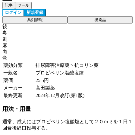
記事
ツール
ログイン
新規登録
薬剤情報
後発品
後
毒
劇
麻
向
覚
薬効分類
排尿障害治療薬 > 抗コリン薬
一般名
プロピベリン塩酸塩錠
薬価
25.5
円
メーカー
高田製薬
最終更新
2023年12月改訂(第1版)
用法・用量
通常、成人にはプロピベリン塩酸塩として２０ｍｇを１日１
回食後経口投与する。