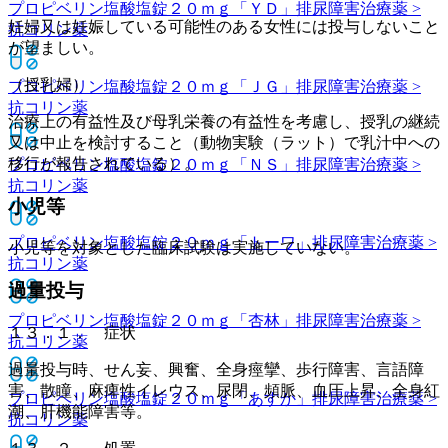
プロピベリン塩酸塩錠２０ｍｇ「ＹＤ」
排尿障害治療薬 >
妊婦又は妊娠している可能性のある女性には投与しないこと
抗コリン薬
が望ましい。
（授乳婦）
プロピベリン塩酸塩錠２０ｍｇ「ＪＧ」
排尿障害治療薬 >
抗コリン薬
治療上の有益性及び母乳栄養の有益性を考慮し、授乳の継続
又は中止を検討すること（動物実験（ラット）で乳汁中への
移行が報告されている）。
プロピベリン塩酸塩錠２０ｍｇ「ＮＳ」
排尿障害治療薬 >
抗コリン薬
小児等
プロピベリン塩酸塩錠２０ｍｇ「トーワ」
排尿障害治療薬 >
小児等を対象とした臨床試験は実施していない。
抗コリン薬
過量投与
プロピベリン塩酸塩錠２０ｍｇ「杏林」
排尿障害治療薬 >
１３．１． 症状
抗コリン薬
過量投与時、せん妄、興奮、全身痙攣、歩行障害、言語障
害、散瞳、麻痺性イレウス、尿閉、頻脈、血圧上昇、全身紅
プロピベリン塩酸塩錠２０ｍｇ「あすか」
排尿障害治療薬 >
潮、肝機能障害等。
抗コリン薬