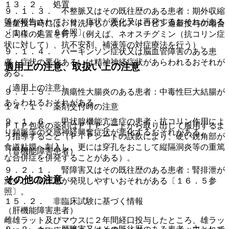
１３．２． 処置
９．１．３． 不整脈又はその既往歴のある患者：期外収縮
等が報告されており、症状が悪化又は再発するおそれがある
過量投与時には、胃洗浄し、次にアトロピン過量投与の場合
〔１１．１．９参照〕。
と同様の処置を行う（例えば、ネオスチグミン（抗コリン症
状に対して）、抗不安剤、補液等の対症療法を行う）。
９．１．４． パーキンソン症状又は脳血管障害のある患
者：症状の悪化あるいは精神神経症状があらわれるおそれが
適用上の注意、取扱い上の注意
ある。
（適用上の注意）
９．１．５． 潰瘍性大腸炎のある患者：中毒性巨大結腸が
あらわれるおそれがある。
１４．１． 薬剤交付時の注意
９．１．６． 甲状腺機能亢進症の患者：抗コリン作用によ
ＰＴＰ包装の薬剤はＰＴＰシートから取り出して服用するよ
り頻脈等の交感神経興奮症状が悪化するおそれがある。
う指導すること（ＰＴＰシートの誤飲により、硬い鋭角部が
食道粘膜へ刺入し、更には穿孔をおこして縦隔洞炎等の重篤
（腎機能障害患者）
な合併症を併発することがある）。
９．２．１． 腎障害又はその既往歴のある患者：腎排泄が
その他の注意
減少し、副作用が発現しやすいおそれがある〔１６．５参
照〕。
１５．２． 非臨床試験に基づく情報
（肝機能障害患者）
雌雄ラット及びマウスに２年間経口投与したところ、雄ラッ