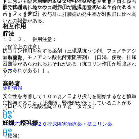
９．３．１． 肝障害又はその既往歴のある患者：主として
トにおいて臨床用量の１２２倍（４９ｍｇ／ｋｇ／日）投与
肝で代謝されるため、副作用が発現しやすいおそれがある
群に腎腫瘍、雄マウスにおいて臨床用量の４４７倍（１７９
〔１６．４参照〕。
ｍｇ／ｋｇ／日）投与群に肝腫瘍の発生率が対照群に比べ高
いとの報告がある。
相互作用
貯法
１０．２． 併用注意：
（保管上の注意）
抗コリン作用を有する薬剤（三環系抗うつ剤、フェノチアジ
ン系薬剤、モノアミン酸化酵素阻害剤）［口渇、便秘、排尿
室温保存。
困難等があらわれるおそれがある（抗コリン作用が増強され
ホーム
るおそれがある）］。
高齢者
薬剤情報
安全性を考慮して１０ｍｇ／日より投与を開始するなど慎重
に投与すること（肝機能、腎機能が低下していることが多
プロピベリン塩酸塩錠２０ｍｇ「タカタ」
い）。
妊婦・授乳婦
バップフォー錠２０
排尿障害治療薬 > 抗コリン薬
（妊婦）