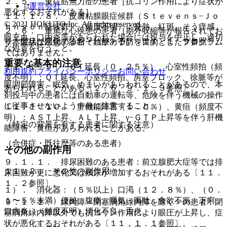
２．５． 重症筋無力症の患者［抗コリン作用により症状が
運営会社
悪化するおそれがある］。
１１．１．８． 皮膚粘膜眼症候群（Ｓｔｅｖｅｎｓ−Ｊｏ
© 2021 HOKUTO Inc. All rights reserved.
ｈｎｓｏｎ症候群）（頻度不明）：発熱、紅斑、そう痒感、
２．６． 重篤な心疾患の患者［期外収縮等が報告されてお
眼充血、口内炎等があらわれた場合には投与を中止し、適切
り、症状が悪化するおそれがある］〔１１．１．９参照〕。
※本製品は疾病の診断・治療・予防を目的としたプログラム
な処置を行うこと。
ではありません。
重要な基本的注意
１１．１．９． ＱＴ延長（０．２５％）、心室性頻拍（頻
利用規約
プライバシーポリシー
お問い合わせ
度不明）：ＱＴ延長、心室性頻拍、房室ブロック、徐脈等が
眼調節障害、眠気、めまいがあらわれることがあるので、本
あらわれることがある〔２．６、９．１．３参照〕。
剤投与中の患者には自動車の運転等、危険を伴う機械の操作
に従事させないよう十分に注意すること。
１１．１．１０． 肝機能障害（１．０％）、黄疸（頻度不
明）：ＡＳＴ上昇、ＡＬＴ上昇、γ−ＧＴＰ上昇等を伴う肝機
（特定の背景を有する患者に関する注意）
能障害、黄疸があらわれることがある。
（合併症・既往歴等のある患者）
その他の副作用
９．１．１． 排尿困難のある患者：前立腺肥大症等では排
１１．２． その他の副作用
尿困難が更に悪化又は残尿が増加するおそれがある〔１１．
１．２参照〕。
１）． 消化器：（５％以上）口渇（１２．８％）、（０．
１〜５％未満）便秘、腹痛、嘔気・嘔吐、食欲不振、下痢、
９．１．２． 緑内障＜閉塞隅角緑内障を除く＞の患者：閉
口内炎、（頻度不明）消化不良、舌炎。
塞隅角緑内障以外でも抗コリン作用により眼圧が上昇し、症
状が悪化するおそれがある〔１１．１．１参照〕。