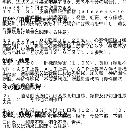
１１．１．７． 血小板減少（０．１２％）。
年齢、症状により適宜増減するが、効果不十分の場合は、２
０ｍｇを１日２回まで増量できる。
１１．１．８． 皮膚粘膜眼症候群（Ｓｔｅｖｅｎｓ−Ｊｏ
ｈｎｓｏｎ症候群）（頻度不明）：発熱、紅斑、そう痒感、
用法・用量に関連する注意
眼充血、口内炎等があらわれた場合には投与を中止し、適切
な処置を行うこと。
（用法及び用量に関連する注意）
１１．１．９． ＱＴ延長（０．２５％）、心室性頻拍（頻
２０ｍｇを１日１回投与で効果不十分であり、かつ安全性に
度不明）：ＱＴ延長、心室性頻拍、房室ブロック、徐脈等が
問題がない場合に増量を検討すること。
あらわれることがある〔２．６、９．１．３参照〕。
効能・効果
１１．１．１０． 肝機能障害（１．０％）、黄疸（頻度不
明）：ＡＳＴ上昇、ＡＬＴ上昇、γ−ＧＴＰ上昇等を伴う肝機
１）． 次記疾患又は状態における頻尿、尿失禁：神経因性
能障害、黄疸があらわれることがある。
膀胱、神経性頻尿、不安定膀胱、膀胱刺激状態（慢性膀胱
炎、慢性前立腺炎）。
その他の副作用
２）． 過活動膀胱における尿意切迫感、頻尿及び切迫性尿
１１．２． その他の副作用
失禁。
１）． 消化器：（５％以上）口渇（１２．８％）、（０．
効能・効果に関連する注意
１〜５％未満）便秘、腹痛、嘔気・嘔吐、食欲不振、下痢、
口内炎、（頻度不明）消化不良、舌炎。
（効能又は効果に関連する注意）