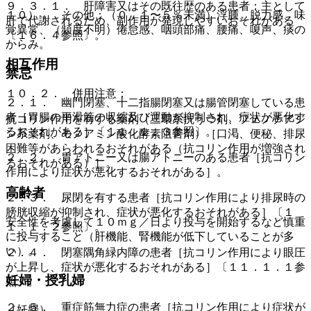
９．３．１． 肝障害又はその既往歴のある患者：主として
１０）． その他：（０．１〜５％未満）浮腫、脱力感、味
肝で代謝されるため、副作用が発現しやすいおそれがある
覚異常、（頻度不明）倦怠感、咽頭部痛、腰痛、嗄声、痰の
〔１６．４参照〕。
からみ。
相互作用
禁忌
１０．２． 併用注意：
２．１． 幽門閉塞、十二指腸閉塞又は腸管閉塞している患
者［胃腸の平滑筋の収縮及び運動が抑制され、症状が悪化す
抗コリン作用を有する薬剤（三環系抗うつ剤、フェノチアジ
るおそれがある］〔１１．１．３参照〕。
ン系薬剤、モノアミン酸化酵素阻害剤）［口渇、便秘、排尿
困難等があらわれるおそれがある（抗コリン作用が増強され
２．２． 胃アトニー又は腸アトニーのある患者［抗コリン
るおそれがある）］。
作用により症状が悪化するおそれがある］。
高齢者
２．３． 尿閉を有する患者［抗コリン作用により排尿時の
膀胱収縮が抑制され、症状が悪化するおそれがある］〔１
安全性を考慮して１０ｍｇ／日より投与を開始するなど慎重
１．１．２参照〕。
に投与すること（肝機能、腎機能が低下していることが多
い）。
２．４． 閉塞隅角緑内障の患者［抗コリン作用により眼圧
が上昇し、症状が悪化するおそれがある］〔１１．１．１参
妊婦・授乳婦
照〕。
２．５． 重症筋無力症の患者［抗コリン作用により症状が
（妊婦）