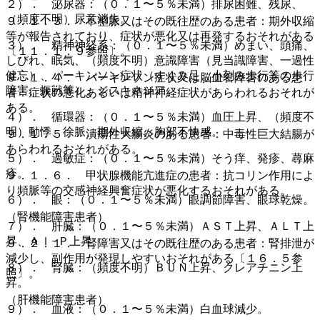
２）． 泌尿器：（０．１〜５％未満）排尿困難、残尿、
（頻度不明）尿意消失。
９．１．３． 不整脈又はその既往歴のある患者：期外収縮
等が報告されており、症状が悪化又は再発するおそれがある
３）． 精神神経系：（０．１〜５％未満）めまい、頭痛、
〔１１．１．９参照〕。
しびれ、眠気、（頻度不明）意識障害（見当識障害、一過性
健忘）、パーキンソン症状（すくみ足、小刻み歩行等の歩行
９．１．４． パーキンソン症状又は脳血管障害のある患
障害、振戦等）、ジスキネジア。
者：症状の悪化あるいは精神神経症状があらわれるおそれが
ある。
４）． 循環器：（０．１〜５％未満）血圧上昇、（頻度不
明）動悸、徐脈、期外収縮、胸部不快感。
９．１．５． 潰瘍性大腸炎のある患者：中毒性巨大結腸が
あらわれるおそれがある。
５）． 過敏症：（０．１〜５％未満）そう痒、発疹、蕁麻
疹。
９．１．６． 甲状腺機能亢進症の患者：抗コリン作用によ
り頻脈等の交感神経興奮症状が悪化するおそれがある。
６）． 眼：（０．１〜５％未満）眼調節障害、眼球乾燥。
（腎機能障害患者）
７）． 肝臓：（０．１〜５％未満）ＡＳＴ上昇、ＡＬＴ上
昇、Ａｌ−Ｐ上昇。
９．２．１． 腎障害又はその既往歴のある患者：腎排泄が
減少し、副作用が発現しやすいおそれがある〔１６．５参
８）． 腎臓：（頻度不明）ＢＵＮ上昇、クレアチニン上
照〕。
昇。
（肝機能障害患者）
９）． 血液：（０．１〜５％未満）白血球減少。