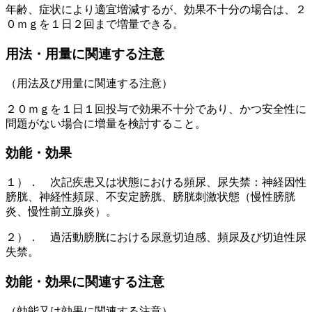
年齢、症状により適宜増減するが、効果不十分の場合は、２
０ｍｇを１日２回まで増量できる。
用法・用量に関連する注意
（用法及び用量に関連する注意）
２０ｍｇを１日１回投与で効果不十分であり、かつ安全性に
問題がない場合に増量を検討すること。
効能・効果
１）． 次記疾患又は状態における頻尿、尿失禁：神経因性
膀胱、神経性頻尿、不安定膀胱、膀胱刺激状態（慢性膀胱
炎、慢性前立腺炎）。
２）． 過活動膀胱における尿意切迫感、頻尿及び切迫性尿
失禁。
効能・効果に関連する注意
（効能又は効果に関連する注意）