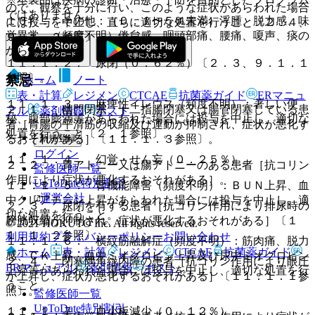
ので、観察を十分に行い、このような症状があらわれた場合
ではありません。
１０）． その他：（０．１〜５％未満）浮腫、脱力感、味
には投与を中止し、直ちに適切な処置を行うこと〔２．４、
覚異常、（頻度不明）倦怠感、咽頭部痛、腰痛、嗄声、痰の
９．１．２参照〕。
からみ。
１１．１．２． 尿閉（０．６２％）〔２．３、９．１．１
参照〕。
禁忌
ホーム
ノート
表・計算
レジメン
CTCAE
抗菌薬ガイド
ERマニュ
１１．１．３． 麻痺性イレウス（頻度不明）：著しい便
２．１． 幽門閉塞、十二指腸閉塞又は腸管閉塞している患
アル
薬剤情報
ポスト
秘、腹部膨満等があらわれた場合には投与を中止し、適切な
者［胃腸の平滑筋の収縮及び運動が抑制され、症状が悪化す
処置を行うこと〔２．１参照〕。
新規登録
るおそれがある］〔１１．１．３参照〕。
ログイン
１１．１．４． 幻覚・せん妄（０．２５％）。
２．２． 胃アトニー又は腸アトニーのある患者［抗コリン
監修医師一覧
作用により症状が悪化するおそれがある］。
UpToDate特別割引
１１．１．５． 腎機能障害（頻度不明）：ＢＵＮ上昇、血
運営会社
中クレアチニン上昇があらわれた場合には投与を中止し、適
２．３． 尿閉を有する患者［抗コリン作用により排尿時の
切な処置を行うこと。
膀胱収縮が抑制され、症状が悪化するおそれがある］〔１
© 2021 HOKUTO Inc. All rights reserved.
１．１．２参照〕。
利用規約
プライバシーポリシー
お問い合わせ
１１．１．６． 横紋筋融解症（頻度不明）：筋肉痛、脱力
ホーム
表・計算
レジメン
CTCAE
抗菌薬ガイド
感、ＣＫ上昇、血中ミオグロビン上昇及び尿中ミオグロビン
２．４． 閉塞隅角緑内障の患者［抗コリン作用により眼圧
ERマニュアル
薬剤情報
ポスト
上昇等があらわれた場合には投与を中止し、適切な処置を行
が上昇し、症状が悪化するおそれがある］〔１１．１．１参
うこと。
照〕。
監修医師一覧
UpToDate特別割引
１１．１．７． 血小板減少（０．１２％）。