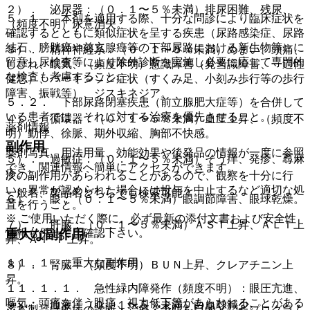
２）． 泌尿器：（０．１〜５％未満）排尿困難、残尿、
５．１． 本剤を適用する際、十分な問診により臨床症状を
（頻度不明）尿意消失。
確認するとともに類似症状を呈する疾患（尿路感染症、尿路
結石、膀胱癌や前立腺癌等の下部尿路における新生物等）に
３）． 精神神経系：（０．１〜５％未満）めまい、頭痛、
留意し尿検査等により除外診断を実施し必要に応じて専門的
しびれ、眠気、（頻度不明）意識障害（見当識障害、一過性
な検査も考慮すること。
健忘）、パーキンソン症状（すくみ足、小刻み歩行等の歩行
障害、振戦等）、ジスキネジア。
５．２． 下部尿路閉塞疾患（前立腺肥大症等）を合併して
いる患者では、それに対する治療を優先させること。
４）． 循環器：（０．１〜５％未満）血圧上昇、（頻度不
薬剤情報
明）動悸、徐脈、期外収縮、胸部不快感。
副作用
薬剤写真、用法用量、効能効果や後発品の情報が一度に参照
５）． 過敏症：（０．１〜５％未満）そう痒、発疹、蕁麻
でき、関連情報へ簡単にアクセスができます。
疹。
次の副作用があらわれることがあるので、観察を十分に行
い、異常が認められた場合には投与を中止するなど適切な処
一般名、製品名どちらでも検索可能！
６）． 眼：（０．１〜５％未満）眼調節障害、眼球乾燥。
置を行うこと。
※ ご使用いただく際に、必ず最新の添付文書および安全性
７）． 肝臓：（０．１〜５％未満）ＡＳＴ上昇、ＡＬＴ上
重大な副作用
情報も併せてご確認下さい。
昇、Ａｌ−Ｐ上昇。
１１．１． 重大な副作用
８）． 腎臓：（頻度不明）ＢＵＮ上昇、クレアチニン上
昇。
１１．１．１． 急性緑内障発作（頻度不明）：眼圧亢進、
嘔気・頭痛を伴う眼痛、視力低下等があらわれることがある
９）． 血液：（０．１〜５％未満）白血球減少。
※本製品は疾病の診断・治療・予防を目的としたプログラム