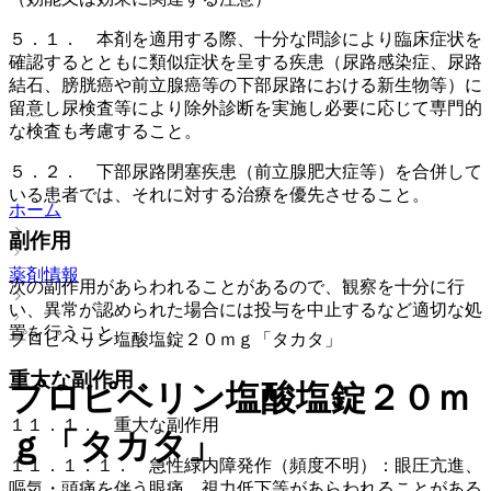
５．１． 本剤を適用する際、十分な問診により臨床症状を
確認するとともに類似症状を呈する疾患（尿路感染症、尿路
結石、膀胱癌や前立腺癌等の下部尿路における新生物等）に
留意し尿検査等により除外診断を実施し必要に応じて専門的
な検査も考慮すること。
５．２． 下部尿路閉塞疾患（前立腺肥大症等）を合併して
いる患者では、それに対する治療を優先させること。
ホーム
副作用
薬剤情報
次の副作用があらわれることがあるので、観察を十分に行
い、異常が認められた場合には投与を中止するなど適切な処
置を行うこと。
プロピベリン塩酸塩錠２０ｍｇ「タカタ」
重大な副作用
プロピベリン塩酸塩錠２０ｍ
１１．１． 重大な副作用
ｇ「タカタ」
１１．１．１． 急性緑内障発作（頻度不明）：眼圧亢進、
嘔気・頭痛を伴う眼痛、視力低下等があらわれることがある