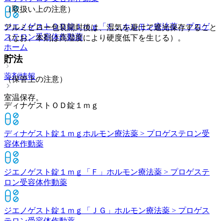
（取扱い上の注意）
ジエノゲストＯＤ錠１ｍｇ「Ｆ」
ホルモン療法薬 > プロゲ
アルミピロー包装開封後は、湿気を避けて遮光保存すること
ステロン受容体作動薬
（なお、本剤は高湿度により硬度低下を生じる）。
ホーム
貯法
薬剤情報
（保管上の注意）
室温保存。
ディナゲストＯＤ錠１ｍｇ
ディナゲスト錠１ｍｇ
ホルモン療法薬 > プロゲステロン受
容体作動薬
ジエノゲスト錠１ｍｇ「Ｆ」
ホルモン療法薬 > プロゲステ
ロン受容体作動薬
ジエノゲスト錠１ｍｇ「ＪＧ」
ホルモン療法薬 > プロゲス
テロン受容体作動薬