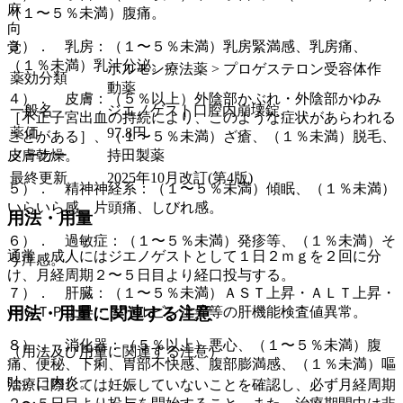
麻
（１〜５％未満）腹痛。
向
３）． 乳房：（１〜５％未満）乳房緊満感、乳房痛、
覚
（１％未満）乳汁分泌。
ホルモン療法薬 > プロゲステロン受容体作
薬効分類
動薬
４）． 皮膚：（５％以上）外陰部かぶれ・外陰部かゆみ
一般名
ジエノゲスト口腔内崩壊錠
［不正子宮出血の持続により、このような症状があらわれる
薬価
97.8
円
ことがある］、（１〜５％未満）ざ瘡、（１％未満）脱毛、
メーカー
持田製薬
皮膚乾燥。
最終更新
2025年10月改訂(第4版)
５）． 精神神経系：（１〜５％未満）傾眠、（１％未満）
いらいら感、片頭痛、しびれ感。
用法・用量
６）． 過敏症：（１〜５％未満）発疹等、（１％未満）そ
通常、成人にはジエノゲストとして１日２ｍｇを２回に分
う痒感。
け、月経周期２〜５日目より経口投与する。
７）． 肝臓：（１〜５％未満）ＡＳＴ上昇・ＡＬＴ上昇・
用法・用量に関連する注意
γ−ＧＴＰ上昇・ビリルビン上昇等の肝機能検査値異常。
８）． 消化器：（５％以上）悪心、（１〜５％未満）腹
（用法及び用量に関連する注意）
痛、便秘、下痢、胃部不快感、腹部膨満感、（１％未満）嘔
吐、口内炎。
治療に際しては妊娠していないことを確認し、必ず月経周期