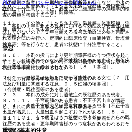
利用規約
プライバシーポリシー
お問い合わせ
との鑑別に留意し、定期的に画像診断等を行うなど、患者の
１０）． 筋骨格系：（１〜５％未満）背部痛、骨塩量低
状態に十分注意し、また、必要に応じ細胞診等の病理学的検
下、肩こり、（１％未満）関節痛。
査の実施を考慮すること。
１１）． その他：（１〜５％未満）倦怠感、体重増加、浮
・ 本剤の１年を超える投与における有効性及び安全性は確
腫、疲労、（１％未満）発熱、コレステロール上昇、耳鳴、
立していないので、１年を超える投与は治療上必要と判断さ
血糖値上昇。
れる場合にのみ行い、定期的に臨床検査（血液検査、骨塩量
検査等）等を行うなど、患者の状態に十分注意すること。
禁忌
８．６． 本剤の投与により更年期障害様のうつ症状を起こ
２．１． 診断のつかない異常性器出血のある患者［類似疾
すことが報告されているので、本剤の使用に際しては患者の
患（悪性腫瘍等）のおそれがある］〔８．１参照〕。
状態等を十分に観察すること。
２．２． 妊婦又は妊娠している可能性のある女性〔７．用
（特定の背景を有する患者に関する注意）
法及び用量に関連する注意、９．５妊婦の項参照〕。
（合併症・既往歴等のある患者）
２．３． 本剤の成分に対し過敏症の既往歴のある患者。
９．１．１． 子宮筋腫のある患者：不正子宮出血が増悪
２．４． 高度子宮腫大又は重度貧血のある患者［不正子宮
し、まれに大量出血を起こすおそれがある。
出血が増悪し、大量出血を起こすおそれがある］〔８．４、
９．１．２． うつ病又はうつ状態の患者並びにそれらの既
１１．１．１、１７．１．３、１７．１．４参照〕。
往歴のある患者：更年期障害様のうつ症状があらわれるおそ
れがある。
重要な基本的注意