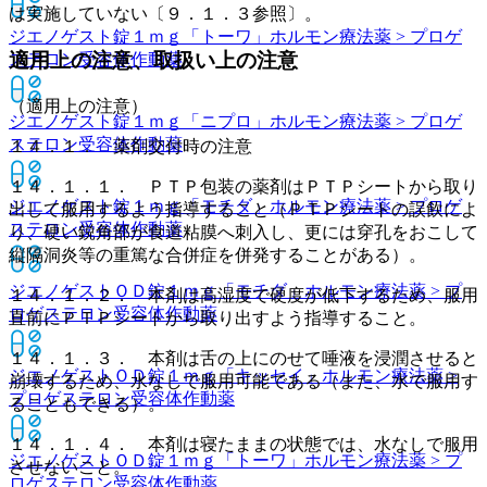
は実施していない〔９．１．３参照〕。
ジエノゲスト錠１ｍｇ「トーワ」
ホルモン療法薬 > プロゲ
適用上の注意、取扱い上の注意
ステロン受容体作動薬
（適用上の注意）
ジエノゲスト錠１ｍｇ「ニプロ」
ホルモン療法薬 > プロゲ
ステロン受容体作動薬
１４．１． 薬剤交付時の注意
１４．１．１． ＰＴＰ包装の薬剤はＰＴＰシートから取り
ジエノゲスト錠１ｍｇ「モチダ」
ホルモン療法薬 > プロゲ
出して服用するよう指導すること（ＰＴＰシートの誤飲によ
ステロン受容体作動薬
り、硬い鋭角部が食道粘膜へ刺入し、更には穿孔をおこして
縦隔洞炎等の重篤な合併症を併発することがある）。
ジエノゲストＯＤ錠１ｍｇ「モチダ」
ホルモン療法薬 > プ
１４．１．２． 本剤は高湿度で硬度が低下するため、服用
ロゲステロン受容体作動薬
直前にＰＴＰシートから取り出すよう指導すること。
１４．１．３． 本剤は舌の上にのせて唾液を浸潤させると
ジエノゲストＯＤ錠１ｍｇ「キッセイ」
ホルモン療法薬 >
崩壊するため、水なしで服用可能である（また、水で服用す
プロゲステロン受容体作動薬
ることもできる）。
１４．１．４． 本剤は寝たままの状態では、水なしで服用
ジエノゲストＯＤ錠１ｍｇ「トーワ」
ホルモン療法薬 > プ
させないこと。
ロゲステロン受容体作動薬