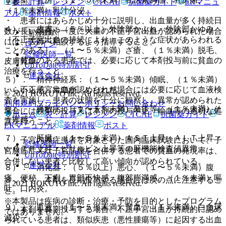
表・計算
レジメン
CTCAE
抗菌薬ガイド
ERマニュ
１参照〕。
（１％未満）乳汁分泌。
アル
薬剤情報
ポスト
・ 患者にはあらかじめ十分に説明し、出血量が多く持続日
４）． 皮膚：（５％以上）外陰部かぶれ・外陰部かゆみ
数が長い場合や一度に大量の不正子宮出血が認められた場合
新規登録
［不正子宮出血の持続により、このような症状があらわれる
には、医師へ相談するよう指導すること。
ログイン
ことがある］、（１〜５％未満）ざ瘡、（１％未満）脱毛、
監修医師一覧
・ 貧血のある患者では、必要に応じて本剤投与前に貧血の
皮膚乾燥。
UpToDate特別割引
治療を行うこと。
運営会社
５）． 精神神経系：（１〜５％未満）傾眠、（１％未満）
・ 不正子宮出血が認められた場合には必要に応じて血液検
いらいら感、片頭痛、しびれ感。
© 2021 HOKUTO Inc. All rights reserved.
査を実施し、患者の状態を十分に観察し、異常が認められた
利用規約
プライバシーポリシー
お問い合わせ
６）． 過敏症：（１〜５％未満）発疹等、（１％未満）そ
場合には鉄剤の投与又は本剤の投与中止、輸血等の適切な処
ホーム
表・計算
レジメン
CTCAE
抗菌薬ガイド
う痒感。
置を行うこと。
ERマニュアル
薬剤情報
ポスト
７）． 肝臓：（１〜５％未満）ＡＳＴ上昇・ＡＬＴ上昇・
・ 子宮内膜症患者を対象とした国内臨床試験において、子
監修医師一覧
γ−ＧＴＰ上昇・ビリルビン上昇等の肝機能検査値異常。
宮腺筋症又は子宮筋腫を合併する患者での貧血の発現率は、
UpToDate特別割引
合併しない患者と比較して高い傾向が認められている。
運営会社
８）． 消化器：（５％以上）悪心、（１〜５％未満）腹
痛、便秘、下痢、胃部不快感、腹部膨満感、（１％未満）嘔
８．５． 本剤を長期投与する場合には次の点に注意するこ
© 2021 HOKUTO Inc. All rights reserved.
吐、口内炎。
と。
※本製品は疾病の診断・治療・予防を目的としたプログラム
９）． 血液：（１〜５％未満）貧血、（１％未満）白血球
・ 本剤を長期投与する場合、不正子宮出血が持続的に認め
ではありません。
減少。
られている患者は、類似疾患（悪性腫瘍等）に起因する出血