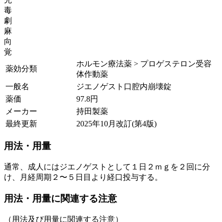
毒
劇
麻
向
覚
ホルモン療法薬 > プロゲステロン受容
薬効分類
体作動薬
一般名
ジエノゲスト口腔内崩壊錠
薬価
97.8
円
メーカー
持田製薬
最終更新
2025年10月改訂(第4版)
用法・用量
通常、成人にはジエノゲストとして１日２ｍｇを２回に分
け、月経周期２〜５日目より経口投与する。
用法・用量に関連する注意
（用法及び用量に関連する注意）