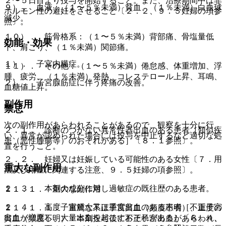
２〜５日目より投与を開始すること。また、治療期間中は非
９）． 血液：（１〜５％未満）貧血、（１％未満）白血球
ホルモン性の避妊をさせること〔２．２、９．５妊婦の項参
減少。
照〕。
１０）． 筋骨格系：（１〜５％未満）背部痛、骨塩量低
効能・効果
下、肩こり、（１％未満）関節痛。
１）． 子宮内膜症。
１１）． その他：（１〜５％未満）倦怠感、体重増加、浮
腫、疲労、（１％未満）発熱、コレステロール上昇、耳鳴、
２）． 子宮腺筋症に伴う疼痛の改善。
血糖値上昇。
副作用
禁忌
次の副作用があらわれることがあるので、観察を十分に行
２．１． 診断のつかない異常性器出血のある患者［類似疾
い、異常が認められた場合には投与を中止するなど適切な処
患（悪性腫瘍等）のおそれがある］〔８．１参照〕。
置を行うこと。
２．２． 妊婦又は妊娠している可能性のある女性〔７．用
重大な副作用
法及び用量に関連する注意、９．５妊婦の項参照〕。
２．３． 本剤の成分に対し過敏症の既往歴のある患者。
１１．１． 重大な副作用
２．４． 高度子宮腫大又は重度貧血のある患者［不正子宮
１１．１．１． 重篤な不正子宮出血（頻度不明）、重度の
出血が増悪し、大量出血を起こすおそれがある］〔８．４、
貧血（頻度不明）：本剤投与後に不正子宮出血があらわれ、