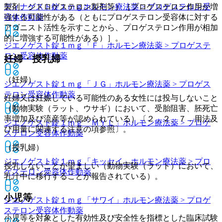
製剤、ジドロゲステロン製剤等）［プロゲステロン作用が増
ディナゲスト錠１ｍｇ
ホルモン療法薬 > プロゲステロン受
強する可能性がある（ともにプロゲステロン受容体に対する
容体作動薬
アゴニスト活性を示すことから、プロゲステロン作用が相加
的に増強する可能性がある）］。
ジエノゲスト錠１ｍｇ「Ｆ」
ホルモン療法薬 > プロゲステ
ロン受容体作動薬
妊婦・授乳婦
（妊婦）
ジエノゲスト錠１ｍｇ「ＪＧ」
ホルモン療法薬 > プロゲス
テロン受容体作動薬
妊婦又は妊娠している可能性のある女性には投与しないこと
（動物実験（ラット、ウサギ）において、受胎阻害、胚死亡
率増加及び流産等が認められている）〔２．２、７．用法及
ジエノゲスト錠１ｍｇ「ＭＹＬ」
ホルモン療法薬 > プロゲ
び用量に関連する注意の項参照〕。
ステロン受容体作動薬
（授乳婦）
ジエノゲスト錠１ｍｇ「キッセイ」
ホルモン療法薬 > プロ
授乳しないことが望ましい（動物実験（ラット）において、
ゲステロン受容体作動薬
乳汁中に移行することが報告されている）。
小児等
ジエノゲスト錠１ｍｇ「サワイ」
ホルモン療法薬 > プロゲ
ステロン受容体作動薬
小児等を対象とした有効性及び安全性を指標とした臨床試験