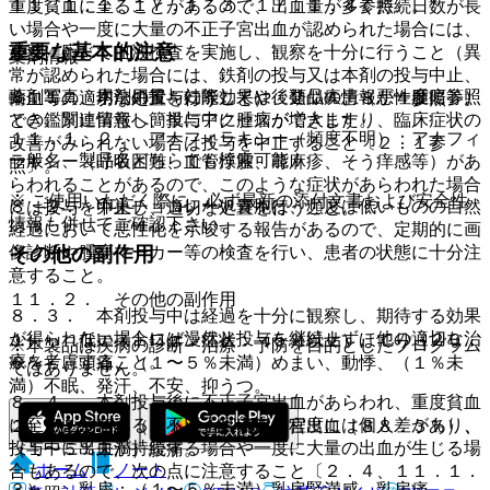
１１．１．１、１７．１．３、１７．１．４参照〕。
重度貧血に至ることがあるので、出血量が多く持続日数が長
い場合や一度に大量の不正子宮出血が認められた場合には、
重要な基本的注意
必要に応じて血液検査を実施し、観察を十分に行うこと（異
薬剤情報
常が認められた場合には、鉄剤の投与又は本剤の投与中止、
薬剤写真、用法用量、効能効果や後発品の情報が一度に参照
８．１． 本剤の投与に際しては、類似疾患（悪性腫瘍等）
輸血等の適切な処置を行うこと）〔２．４、８．４参照〕。
でき、関連情報へ簡単にアクセスができます。
との鑑別に留意し、投与中に腫瘤が増大したり、臨床症状の
１１．１．２． アナフィラキシー（頻度不明）：アナフィ
改善がみられない場合は投与を中止すること〔２．１参
一般名、製品名どちらでも検索可能！
ラキシー（呼吸困難、血管浮腫、蕁麻疹、そう痒感等）があ
照〕。
らわれることがあるので、このような症状があらわれた場合
※ ご使用いただく際に、必ず最新の添付文書および安全性
８．２． 卵巣チョコレート嚢胞は、頻度は低いものの自然
には投与を中止し、適切な処置を行うこと。
情報も併せてご確認下さい。
経過において悪性化を示唆する報告があるので、定期的に画
その他の副作用
像診断や腫瘍マーカー等の検査を行い、患者の状態に十分注
意すること。
１１．２． その他の副作用
８．３． 本剤投与中は経過を十分に観察し、期待する効果
が得られない場合には漫然と投与を継続せず、他の適切な治
１）． 低エストロゲン症状：（５％以上）ほてり（２０．
※本製品は疾病の診断・治療・予防を目的としたプログラム
療を考慮すること。
６％）、頭痛、（１〜５％未満）めまい、動悸、（１％未
ではありません。
満）不眠、発汗、不安、抑うつ。
８．４． 本剤投与後に不正子宮出血があらわれ、重度貧血
に至ることがある。不正子宮出血の程度には個人差があり、
２）． 子宮：（５％以上）不正子宮出血（８８．３％）、
投与中に出血が持続する場合や一度に大量の出血が生じる場
（１〜５％未満）腹痛。
ホーム
ノート
合もあるので、次の点に注意すること〔２．４、１１．１．
３）． 乳房：（１〜５％未満）乳房緊満感、乳房痛、