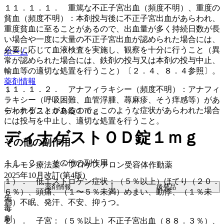
１１．１．１． 重篤な不正子宮出血（頻度不明）、重度の
貧血（頻度不明）：本剤投与後に不正子宮出血があらわれ、
重度貧血に至ることがあるので、出血量が多く持続日数が長
い場合や一度に大量の不正子宮出血が認められた場合には、
必要に応じて血液検査を実施し、観察を十分に行うこと（異
ホーム
常が認められた場合には、鉄剤の投与又は本剤の投与中止、
輸血等の適切な処置を行うこと）〔２．４、８．４参照〕。
薬剤情報
１１．１．２． アナフィラキシー（頻度不明）：アナフィ
ラキシー（呼吸困難、血管浮腫、蕁麻疹、そう痒感等）があ
らわれることがあるので、このような症状があらわれた場合
ディナゲストＯＤ錠１ｍｇ
には投与を中止し、適切な処置を行うこと。
ディナゲストＯＤ錠１ｍｇ
その他の副作用
１１．２． その他の副作用
ホルモン療法薬 > プロゲステロン受容体作動薬
2025年10月改訂(第4版)
１）． 低エストロゲン症状：（５％以上）ほてり（２０．
薬剤情報
後発品
６％）、頭痛、（１〜５％未満）めまい、動悸、（１％未
先
満）不眠、発汗、不安、抑うつ。
毒
劇
２）． 子宮：（５％以上）不正子宮出血（８８．３％）、