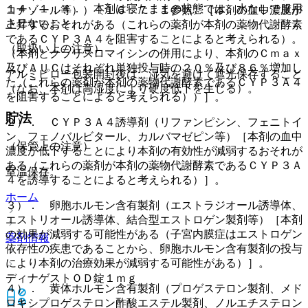
１４．１．４． 本剤は寝たままの状態では、水なしで服用
コナゾール等））〔１６．７．１参照〕［本剤の血中濃度が
させないこと。
上昇するおそれがある（これらの薬剤が本剤の薬物代謝酵素
であるＣＹＰ３Ａ４を阻害することによると考えられる）。
（取扱い上の注意）
（本剤とクラリスロマイシンの併用により、本剤のＣｍａｘ
及びＡＵＣはそれぞれ単独投与時の２０％及び８６％増加し
アルミピロー包装開封後は、湿気を避けて遮光保存すること
た（これらの薬剤が本剤の薬物代謝酵素であるＣＹＰ３Ａ４
（なお、本剤は高湿度により硬度低下を生じる）。
を阻害することによると考えられる））］。
貯法
２）． ＣＹＰ３Ａ４誘導剤（リファンピシン、フェニトイ
ン、フェノバルビタール、カルバマゼピン等）［本剤の血中
（保管上の注意）
濃度が低下することにより本剤の有効性が減弱するおそれが
ある（これらの薬剤が本剤の薬物代謝酵素であるＣＹＰ３Ａ
室温保存。
４を誘導することによると考えられる）］。
ホーム
３）． 卵胞ホルモン含有製剤（エストラジオール誘導体、
エストリオール誘導体、結合型エストロゲン製剤等）［本剤
の効果が減弱する可能性がある（子宮内膜症はエストロゲン
薬剤情報
依存性の疾患であることから、卵胞ホルモン含有製剤の投与
により本剤の治療効果が減弱する可能性がある）］。
ディナゲストＯＤ錠１ｍｇ
４）． 黄体ホルモン含有製剤（プロゲステロン製剤、メド
ロキシプロゲステロン酢酸エステル製剤、ノルエチステロン