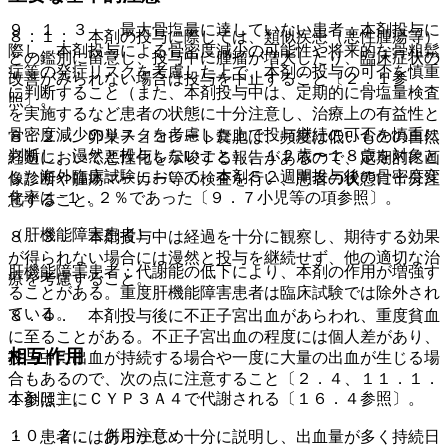
９．１．３． 最大骨塩量に達していない患者：本剤投与に
８．１． 本剤の投与に際しては、類似疾患（悪性腫瘍等）
際し、本剤投与による骨密度減少の可能性や将来的な骨粗鬆
との鑑別に留意し、投与中に腫瘤が増大したり、臨床症状の
症等の発症リスクを考慮した上で、本剤の投与の可否を慎重
改善がみられない場合は投与を中止すること〔２．１参
に判断すること（また、本剤投与中は、定期的に骨塩量検査
照〕。
を実施するなど患者の状態に十分注意し、治療上の有益性と
骨密度減少のリスクを考慮した上で投与継続の可否を慎重に
８．２． 卵巣チョコレート嚢胞は、頻度は低いものの自然
判断し、漫然と投与しないこと）。１２歳〜１８歳を対象と
経過において悪性化を示唆する報告があるので、定期的に画
した海外臨床試験において、本剤５２週間投与後の骨密度変
像診断や腫瘍マーカー等の検査を行い、患者の状態に十分注
化率は−１．２％であった〔９．７小児等の項参照〕。
意すること。
（肝機能障害患者）
８．３． 本剤投与中は経過を十分に観察し、期待する効果
が得られない場合には漫然と投与を継続せず、他の適切な治
肝機能障害患者：代謝能の低下により、本剤の作用が増強す
療を考慮すること。
ることがある。重度肝機能障害患者は臨床試験では除外され
ている。
８．４． 本剤投与後に不正子宮出血があらわれ、重度貧血
に至ることがある。不正子宮出血の程度には個人差があり、
相互作用
投与中に出血が持続する場合や一度に大量の出血が生じる場
合もあるので、次の点に注意すること〔２．４、１１．１．
本剤は主にＣＹＰ３Ａ４で代謝される〔１６．４参照〕。
１参照〕。
１０．２． 併用注意：
・ 患者にはあらかじめ十分に説明し、出血量が多く持続日