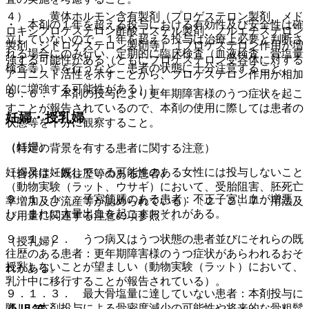
４）． 黄体ホルモン含有製剤（プロゲステロン製剤、メド
・ 本剤の１年を超える投与における有効性及び安全性は確
ロキシプロゲステロン酢酸エステル製剤、ノルエチステロン
立していないので、１年を超える投与は治療上必要と判断さ
製剤、ジドロゲステロン製剤等）［プロゲステロン作用が増
れる場合にのみ行い、定期的に臨床検査（血液検査、骨塩量
強する可能性がある（ともにプロゲステロン受容体に対する
検査等）等を行うなど、患者の状態に十分注意すること。
アゴニスト活性を示すことから、プロゲステロン作用が相加
的に増強する可能性がある）］。
８．６． 本剤の投与により更年期障害様のうつ症状を起こ
すことが報告されているので、本剤の使用に際しては患者の
妊婦・授乳婦
状態等を十分に観察すること。
（妊婦）
（特定の背景を有する患者に関する注意）
妊婦又は妊娠している可能性のある女性には投与しないこと
（合併症・既往歴等のある患者）
（動物実験（ラット、ウサギ）において、受胎阻害、胚死亡
９．１．１． 子宮筋腫のある患者：不正子宮出血が増悪
率増加及び流産等が認められている）〔２．２、７．用法及
し、まれに大量出血を起こすおそれがある。
び用量に関連する注意の項参照〕。
９．１．２． うつ病又はうつ状態の患者並びにそれらの既
（授乳婦）
往歴のある患者：更年期障害様のうつ症状があらわれるおそ
授乳しないことが望ましい（動物実験（ラット）において、
れがある。
乳汁中に移行することが報告されている）。
９．１．３． 最大骨塩量に達していない患者：本剤投与に
際し、本剤投与による骨密度減少の可能性や将来的な骨粗鬆