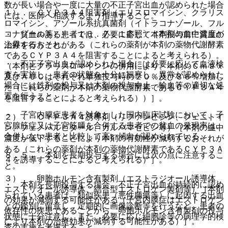
数が長い場合や一度に大量の不正子宮出血が認められた場合
１）． ＣＹＰ３Ａ４阻害剤（エリスロマイシン、クラリス
には、医師へ相談するよう指導すること。
ロマイシン、アゾール系抗真菌剤（イトラコナゾール、フル
コナゾール等））〔１６．７．１参照〕［本剤の血中濃度が
・ 貧血のある患者では、必要に応じて本剤投与前に貧血の
上昇するおそれがある（これらの薬剤が本剤の薬物代謝酵素
治療を行うこと。
であるＣＹＰ３Ａ４を阻害することによると考えられる）。
・ 不正子宮出血が認められた場合には必要に応じて血液検
（本剤とクラリスロマイシンの併用により、本剤のＣｍａｘ
査を実施し、患者の状態を十分に観察し、異常が認められた
及びＡＵＣはそれぞれ単独投与時の２０％及び８６％増加し
場合には鉄剤の投与又は本剤の投与中止、輸血等の適切な処
た（これらの薬剤が本剤の薬物代謝酵素であるＣＹＰ３Ａ４
置を行うこと。
を阻害することによると考えられる））］。
・ 子宮内膜症患者を対象とした国内臨床試験において、子
２）． ＣＹＰ３Ａ４誘導剤（リファンピシン、フェニトイ
宮腺筋症又は子宮筋腫を合併する患者での貧血の発現率は、
ン、フェノバルビタール、カルバマゼピン等）［本剤の血中
合併しない患者と比較して高い傾向が認められている。
濃度が低下することにより本剤の有効性が減弱するおそれが
ある（これらの薬剤が本剤の薬物代謝酵素であるＣＹＰ３Ａ
８．５． 本剤を長期投与する場合には次の点に注意するこ
４を誘導することによると考えられる）］。
と。
３）． 卵胞ホルモン含有製剤（エストラジオール誘導体、
・ 本剤を長期投与する場合、不正子宮出血が持続的に認め
エストリオール誘導体、結合型エストロゲン製剤等）［本剤
られている患者は、類似疾患（悪性腫瘍等）に起因する出血
の効果が減弱する可能性がある（子宮内膜症はエストロゲン
との鑑別に留意し、定期的に画像診断等を行うなど、患者の
依存性の疾患であることから、卵胞ホルモン含有製剤の投与
状態に十分注意し、また、必要に応じ細胞診等の病理学的検
により本剤の治療効果が減弱する可能性がある）］。
査の実施を考慮すること。