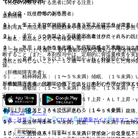
その他の副作用
（特定の背景を有する患者に関する注意）
１１．２． その他の副作用
（合併症・既往歴等のある患者）
薬剤情報
１）． 低エストロゲン症状：（５％以上）ほてり（２０．
９．１．１． 子宮筋腫のある患者：不正子宮出血が増悪し
薬剤写真、用法用量、効能効果や後発品の情報が一度に参照
２）． 子宮：（５％以上）不正子宮出血（８８．３％）、
９．１．２． うつ病又はうつ状態の患者並びにそれらの既
一般名、製品名どちらでも検索可能！
３）． 乳房：（１〜５％未満）乳房緊満感、乳房痛、（１
９．１．３． 最大骨塩量に達していない患者：本剤投与に
※ ご使用いただく際に、必ず最新の添付文書および安全性情
断すること（また、本剤投与中は、定期的に骨塩量検査を実
４）． 皮膚：（５％以上）外陰部かぶれ・外陰部かゆみ［
漫然と投与しないこと）。１２歳〜１８歳を対象とした海外
燥。
（肝機能障害患者）
５）． 精神神経系：（１〜５％未満）傾眠、（１％未満）
肝機能障害患者：代謝能の低下により、本剤の作用が増強す
※本製品は疾病の診断・治療・予防を目的としたプログラム
６）． 過敏症：（１〜５％未満）発疹等、（１％未満）そ
相互作用
７）． 肝臓：（１〜５％未満）ＡＳＴ上昇・ＡＬＴ上昇・γ
本剤は主にＣＹＰ３Ａ４で代謝される〔１６．４参照〕。
８）． 消化器：（５％以上）悪心、（１〜５％未満）腹痛
ホーム
ノート
表・計算
レジメン
CTCAE
抗菌薬ガイド
ERマニュ
１０．２． 併用注意：
９）． 血液：（１〜５％未満）貧血、（１％未満）白血球
新規登録
１）． ＣＹＰ３Ａ４阻害剤（エリスロマイシン、クラリス
１０）． 筋骨格系：（１〜５％未満）背部痛、骨塩量低下