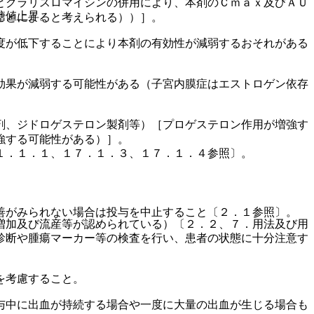
とクラリスロマイシンの併用により、本剤のＣｍａｘ及びＡＵ
糖値上昇。
ことによると考えられる））］。
度が低下することにより本剤の有効性が減弱するおそれがある
効果が減弱する可能性がある（子宮内膜症はエストロゲン依存
剤、ジドロゲステロン製剤等）［プロゲステロン作用が増強す
強する可能性がある）］。
１．１．１、１７．１．３、１７．１．４参照〕。
善がみられない場合は投与を中止すること〔２．１参照〕。
増加及び流産等が認められている）〔２．２、７．用法及び用
診断や腫瘍マーカー等の検査を行い、患者の状態に十分注意す
を考慮すること。
与中に出血が持続する場合や一度に大量の出血が生じる場合も