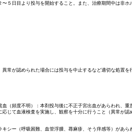
２〜５日目より投与を開始すること。また、治療期間中は非ホ
、異常が認められた場合には投与を中止するなど適切な処置を
貧血（頻度不明）：本剤投与後に不正子宮出血があらわれ、重
に応じて血液検査を実施し、観察を十分に行うこと（異常が認
ラキシー（呼吸困難、血管浮腫、蕁麻疹、そう痒感等）があら