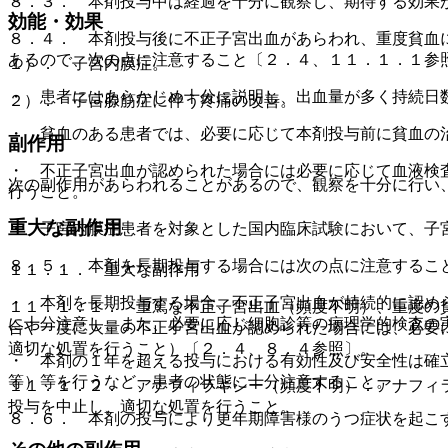
８．３． 本剤投与中は経過を十分に観察し、期待する効果
効能・効果
８．４． 本剤投与後に不正子宮出血があらわれ、重度貧血
あるので、次の点に注意すること〔２．４、１１．１．１参
１）． 子宮内膜症。
・ 患者にはあらかじめ十分に説明し、出血量が多く持続日
２）． 子宮腺筋症に伴う疼痛の改善。
・ 貧血のある患者では、必要に応じて本剤投与前に貧血の
副作用
・ 不正子宮出血が認められた場合には必要に応じて血液検
次の副作用があらわれることがあるので、観察を十分に行い
行うこと。
重大な副作用
・ 子宮内膜症患者を対象とした国内臨床試験において、子
８．５． 本剤を長期投与する場合には次の点に注意するこ
１１．１． 重大な副作用
・ 本剤を長期投与する場合、不正子宮出血が持続的に認め
１１．１．１． 重篤な不正子宮出血（頻度不明）、重度の
に十分注意し、また、必要に応じ細胞診等の病理学的検査の
合や一度に大量の不正子宮出血が認められた場合には、必要
適切な処置を行うこと）〔２．４、８．４参照〕。
・ 本剤の１年を超える投与における有効性及び安全性は確
等）等を行うなど、患者の状態に十分注意すること。
１１．１．２． アナフィラキシー（頻度不明）：アナフィ
投与を中止し、適切な処置を行うこと。
８．６． 本剤の投与により更年期障害様のうつ症状を起こ