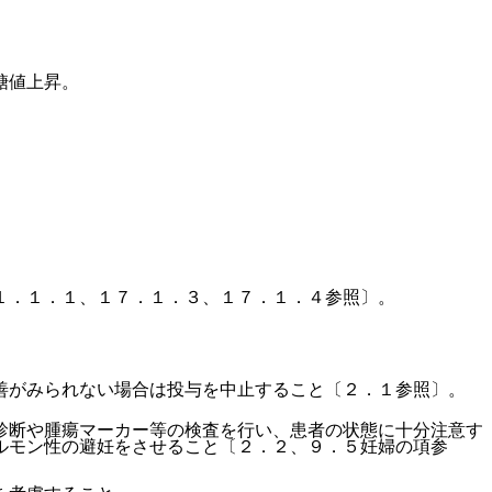
糖値上昇。
１．１．１、１７．１．３、１７．１．４参照〕。
善がみられない場合は投与を中止すること〔２．１参照〕。
診断や腫瘍マーカー等の検査を行い、患者の状態に十分注意す
ルモン性の避妊をさせること〔２．２、９．５妊婦の項参