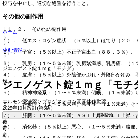
投与を中止し、適切な処置を行うこと。
その他の副作用
１１．２． その他の副作用
ホーム
１）． 低エストロゲン症状：（５％以上）ほてり（２０．
薬剤情報
２）． 子宮：（５％以上）不正子宮出血（８８．３％）、
３）． 乳房：（１〜５％未満）乳房緊満感、乳房痛、（１
ジエノゲスト錠１ｍｇ「モチダ」
４）． 皮膚：（５％以上）外陰部かぶれ・外陰部かゆみ［
燥。
ジエノゲスト錠１ｍｇ「モチ
５）． 精神神経系：（１〜５％未満）傾眠、（１％未満）
ホルモン療法薬 > プロゲステロン受容体作動薬
６）． 過敏症：（１〜５％未満）発疹等、（１％未満）そ
2025年10月改訂(第6版)
薬剤情報
７）． 肝臓：（１〜５％未満）ＡＳＴ上昇・ＡＬＴ上昇・γ
後
８）． 消化器：（５％以上）悪心、（１〜５％未満）腹痛
毒
劇