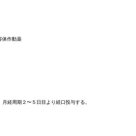
容体作動薬
、月経周期２〜５日目より経口投与する。