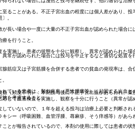
が得られない場合には漫然と投与を継続せず、他の適切な治療
に至ることがある。不正子宮出血の程度には個人差があり、投
照〕。
数が長い場合や一度に大量の不正子宮出血が認められた場合に
治療を行うこと。
査を実施し、患者の状態を十分に観察し、異常が認められた場
、異常が認められた場合には投与を中止するなど適切な処置を
宮腺筋症又は子宮筋腫を合併する患者での貧血の発現率は、合
と。
られている患者は、類似疾患（悪性腫瘍等）に起因する出血と
貧血（頻度不明）：本剤投与後に不正子宮出血があらわれ、重
実施を考慮すること。
に応じて血液検査を実施し、観察を十分に行うこと（異常が認
立していないので、１年を超える投与は治療上必要と判断され
ラキシー（呼吸困難、血管浮腫、蕁麻疹、そう痒感等）があら
すことが報告されているので、本剤の使用に際しては患者の状