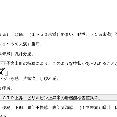
６％）、頭痛、（１〜５％未満）めまい、動悸、（１％未満）
（１〜５％未満）腹痛。
％未満）乳汁分泌。
不正子宮出血の持続により、このような症状があらわれること
ダ」
いらいら感、片頭痛、しびれ感。
う痒感。
−ＧＴＰ上昇・ビリルビン上昇等の肝機能検査値異常。
、便秘、下痢、胃部不快感、腹部膨満感、（１％未満）嘔吐、