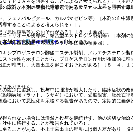
るＣＹＰ３Ａ４を阻害することによると考えられる）。（本剤
腫、疲労、（１％未満）発熱、コレステロール上昇、耳鳴、血
らの薬剤が本剤の薬物代謝酵素であるＣＹＰ３Ａ４を阻害する
ン、フェノバルビタール、カルバマゼピン等）［本剤の血中濃
誘導することによると考えられる）］。
患（悪性腫瘍等）のおそれがある］〔８．１参照〕。
エストリオール誘導体、結合型エストロゲン製剤等）［本剤の
り本剤の治療効果が減弱する可能性がある）］。
Rマニュアル
薬剤情報
ポスト
法及び用量に関連する注意、９．５妊婦の項参照〕。
ロキシプロゲステロン酢酸エステル製剤、ノルエチステロン製
ニスト活性を示すことから、プロゲステロン作用が相加的に増
出血が増悪し、大量出血を起こすおそれがある］〔８．４、１
ではありません。
との鑑別に留意し、投与中に腫瘤が増大したり、臨床症状の改
（動物実験（ラット、ウサギ）において、受胎阻害、胚死亡率
経過において悪性化を示唆する報告があるので、定期的に画像
が得られない場合には漫然と投与を継続せず、他の適切な治療
乳汁中に移行することが報告されている）。
に至ることがある。不正子宮出血の程度には個人差があり、投