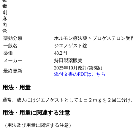
毒
劇
麻
向
覚
薬効分類
ホルモン療法薬 > プロゲステロン受
一般名
ジエノゲスト錠
薬価
48.2
円
メーカー
持田製薬販売
2025年10月改訂(第6版)
最終更新
添付文書のPDFはこちら
用法・用量
通常、成人にはジエノゲストとして１日２ｍｇを２回に分け
用法・用量に関連する注意
（用法及び用量に関連する注意）