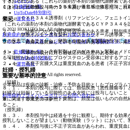
ログイン
するおそれがある（これらの薬剤が本剤の薬物代謝酵素であ
監修医師一覧
１１）． その他：（１〜５％未満）倦怠感、体重増加、浮
Ｃはそれぞれ単独投与時の２０％及び８６％増加した（これ
UpToDate特別割引
２）． ＣＹＰ３Ａ４誘導剤（リファンピシン、フェニトイ
禁忌
運営会社
（これらの薬剤が本剤の薬物代謝酵素であるＣＹＰ３Ａ４を
© 2021 HOKUTO Inc. All rights reserved.
２．１． 診断のつかない異常性器出血のある患者［類似疾
利用規約
プライバシーポリシー
お問い合わせ
３）． 卵胞ホルモン含有製剤（エストラジオール誘導体、
性の疾患であることから、卵胞ホルモン含有製剤の投与によ
ホーム
表・計算
レジメン
CTCAE
抗菌薬ガイド
E
２．２． 妊婦又は妊娠している可能性のある女性〔７．用
４）． 黄体ホルモン含有製剤（プロゲステロン製剤、メド
監修医師一覧
２．３． 本剤の成分に対し過敏症の既往歴のある患者。
る可能性がある（ともにプロゲステロン受容体に対するアゴ
UpToDate特別割引
２．４． 高度子宮腫大又は重度貧血のある患者［不正子宮
運営会社
妊婦・授乳婦
© 2021 HOKUTO Inc. All rights reserved.
重要な基本的注意
（妊婦）
※本製品は疾病の診断・治療・予防を目的としたプログラム
８．１． 本剤の投与に際しては、類似疾患（悪性腫瘍等）
妊婦又は妊娠している可能性のある女性には投与しないこと
利用規約
プライバシーポリシー
お問い合わせ
８．２． 卵巣チョコレート嚢胞は、頻度は低いものの自然
量に関連する注意の項参照〕。
ること。
（授乳婦）
８．３． 本剤投与中は経過を十分に観察し、期待する効果
授乳しないことが望ましい（動物実験（ラット）において、
８．４． 本剤投与後に不正子宮出血があらわれ、重度貧血