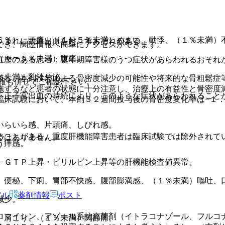
６％）、頭痛、（１〜５％未満）めまい、動悸、（１％未満）
、まれに大量出血を起こすおそれがある。
でき、関連情報へ簡単にアクセスができます。
（１〜５％未満）腹痛。
往歴のある患者：更年期障害様のうつ症状があらわれるおそれ
％未満）乳汁分泌。
際し、本剤投与による骨密度減少の可能性や将来的な骨粗鬆症
報も併せてご確認下さい。
施するなど患者の状態に十分注意し、治療上の有益性と骨密度
不正子宮出血の持続により、このような症状があらわれること
臨床試験において、本剤５２週間投与後の骨密度変化率は−１
いらいら感、片頭痛、しびれ感。
ることがある。重度肝機能障害患者は臨床試験では除外されて
ではありません。
う痒感。
−ＧＴＰ上昇・ビリルビン上昇等の肝機能検査値異常。
、便秘、下痢、胃部不快感、腹部膨満感、（１％未満）嘔吐、
アル
薬剤情報
ポスト
減少。
ロマイシン、アゾール系抗真菌剤（イトラコナゾール、フルコ
、肩こり、（１％未満）関節痛。