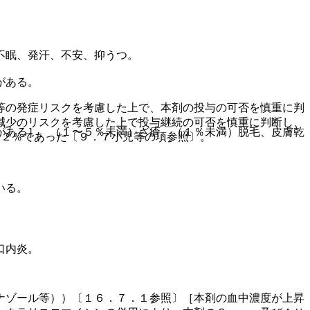
不眠、発汗、不安、抑うつ。
がある。
等の発症リスクを考慮した上で、本剤の投与の可否を慎重に判
減少のリスクを考慮した上で投与継続の可否を慎重に判断し、
がある］、（１〜５％未満）ざ瘡、（１％未満）脱毛、皮膚乾
．２％であった〔９．７小児等の項参照〕。
いる。
口内炎。
ナゾール等））〔１６．７．１参照〕［本剤の血中濃度が上昇