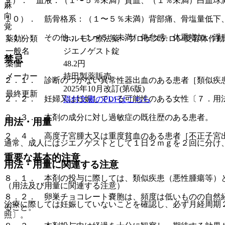
９）． 血液：（１〜５％未満）貧血、（１％未満）白血球
麻
向
１０）． 筋骨格系：（１〜５％未満）背部痛、骨塩量低下
覚
１１）． その他：（１〜５％未満）倦怠感、体重増加、浮
薬効分類
ホルモン療法薬 > プロゲステロン受容体作
一般名
ジエノゲスト錠
禁忌
薬価
48.2
円
メーカー
持田製薬販売
２．１． 診断のつかない異常性器出血のある患者［類似疾
2025年10月改訂(第6版)
最終更新
２．２． 妊婦又は妊娠している可能性のある女性〔７．用
添付文書のPDFはこちら
２．３． 本剤の成分に対し過敏症の既往歴のある患者。
用法・用量
２．４． 高度子宮腫大又は重度貧血のある患者［不正子宮
通常、成人にはジエノゲストとして１日２ｍｇを２回に分け
重要な基本的注意
用法・用量に関連する注意
８．１． 本剤の投与に際しては、類似疾患（悪性腫瘍等）
（用法及び用量に関連する注意）
８．２． 卵巣チョコレート嚢胞は、頻度は低いものの自然
治療に際しては妊娠していないことを確認し、必ず月経周期
ること。
照〕。