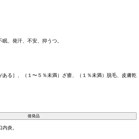
不眠、発汗、不安、抑うつ。
がある］、（１〜５％未満）ざ瘡、（１％未満）脱毛、皮膚乾
後発品
口内炎。