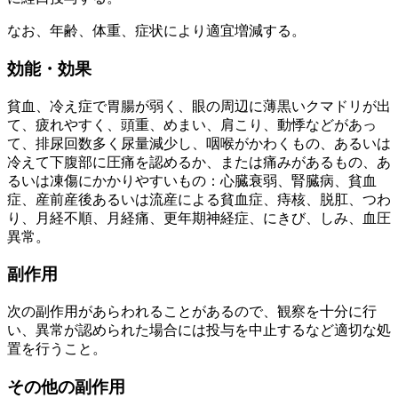
なお、年齢、体重、症状により適宜増減する。
効能・効果
貧血、冷え症で胃腸が弱く、眼の周辺に薄黒いクマドリが出
て、疲れやすく、頭重、めまい、肩こり、動悸などがあっ
て、排尿回数多く尿量減少し、咽喉がかわくもの、あるいは
冷えて下腹部に圧痛を認めるか、または痛みがあるもの、あ
るいは凍傷にかかりやすいもの：心臓衰弱、腎臓病、貧血
症、産前産後あるいは流産による貧血症、痔核、脱肛、つわ
り、月経不順、月経痛、更年期神経症、にきび、しみ、血圧
異常。
副作用
次の副作用があらわれることがあるので、観察を十分に行
い、異常が認められた場合には投与を中止するなど適切な処
置を行うこと。
その他の副作用