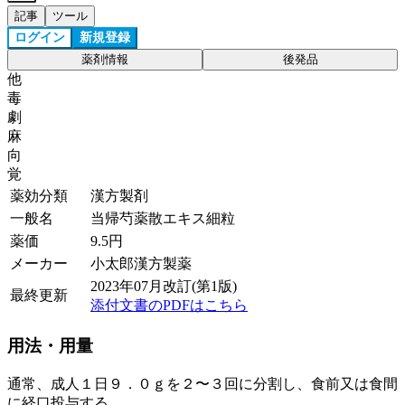
記事
ツール
ログイン
新規登録
薬剤情報
後発品
他
毒
劇
麻
向
覚
薬効分類
漢方製剤
一般名
当帰芍薬散エキス細粒
薬価
9.5
円
メーカー
小太郎漢方製薬
2023年07月改訂(第1版)
最終更新
添付文書のPDFはこちら
用法・用量
通常、成人１日９．０ｇを２〜３回に分割し、食前又は食間
に経口投与する。