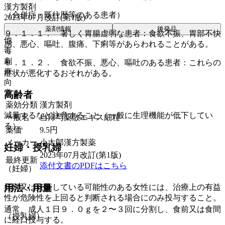
漢方製剤
（合併症・既往歴等のある患者）
2023年07月改訂(第1版)
薬剤情報
後発品
９．１．１． 著しく胃腸虚弱な患者：食欲不振、胃部不快
他
感、悪心、嘔吐、腹痛、下痢等があらわれることがある。
毒
劇
９．１．２． 食欲不振、悪心、嘔吐のある患者：これらの
麻
症状が悪化するおそれがある。
向
覚
高齢者
薬効分類
漢方製剤
減量するなど注意すること（一般に生理機能が低下してい
一般名
当帰芍薬散エキス細粒
る）。
薬価
9.5
円
メーカー
小太郎漢方製薬
妊婦・授乳婦
2023年07月改訂(第1版)
最終更新
添付文書のPDFはこちら
（妊婦）
妊婦又は妊娠している可能性のある女性には、治療上の有益
用法・用量
性が危険性を上回ると判断される場合にのみ投与すること。
通常、成人１日９．０ｇを２〜３回に分割し、食前又は食間
（授乳婦）
に経口投与する。