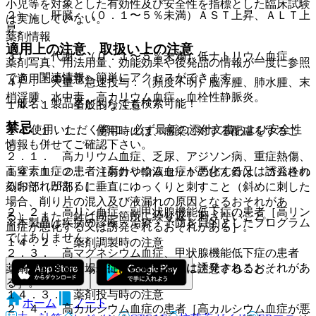
小児等を対象とした有効性及び安全性を指標とした臨床試験
２）． 肝臓：（０．１〜５％未満）ＡＳＴ上昇、ＡＬＴ上
は実施していない。
昇。
薬剤情報
適用上の注意、取扱い上の注意
３）． 代謝：（０．１〜５％未満）低ナトリウム血症。
薬剤写真、用法用量、効能効果や後発品の情報が一度に参照
でき、関連情報へ簡単にアクセスができます。
（適用上の注意）
４）． 大量・急速投与：（頻度不明）脳浮腫、肺水腫、末
梢浮腫、水中毒、高カリウム血症、血栓性静脈炎。
一般名、製品名どちらでも検索可能！
１４．１． 全般的な注意
禁忌
※ ご使用いただく際に、必ず最新の添付文書および安全性
１４．１．１． 使用時には、感染に対する配慮をするこ
情報も併せてご確認下さい。
と。
２．１． 高カリウム血症、乏尿、アジソン病、重症熱傷、
高窒素血症の患者［高カリウム血症が悪化する又は誘発され
１４．１．２． 注射針や輸液セットのびん針は、ゴム栓の
るおそれがある］。
刻印部（凹部）に垂直にゆっくりと刺すこと（斜めに刺した
場合、削り片の混入及び液漏れの原因となるおそれがあ
２．２． 高リン血症、副甲状腺機能低下症の患者［高リン
る）、また、針は同一箇所に繰り返し刺さないこと。
※本製品は疾病の診断・治療・予防を目的としたプログラム
血症が悪化する又は誘発されるおそれがある］。
ではありません。
１４．２． 薬剤調製時の注意
２．３． 高マグネシウム血症、甲状腺機能低下症の患者
［高マグネシウム血症が悪化する又は誘発されるおそれがあ
薬剤を配合する場合には、配合変化に注意すること。
る］。
１４．３． 薬剤投与時の注意
ホーム
ノート
２．４． 高カルシウム血症の患者［高カルシウム血症が悪