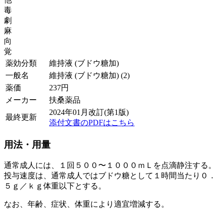
毒
劇
麻
向
覚
薬効分類
維持液 (ブドウ糖加)
一般名
維持液 (ブドウ糖加) (2)
薬価
237
円
メーカー
扶桑薬品
2024年01月改訂(第1版)
最終更新
添付文書のPDFはこちら
用法・用量
通常成人には、１回５００〜１０００ｍＬを点滴静注する。
投与速度は、通常成人ではブドウ糖として１時間当たり０．
５ｇ／ｋｇ体重以下とする。
なお、年齢、症状、体重により適宜増減する。