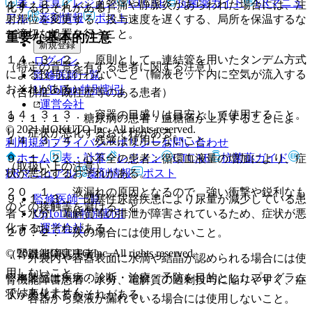
表・計算
レジメン
CTCAE
抗菌薬ガイド
ERマニュ
１４．３．１． 血管痛や静脈炎があらわれた場合には、注
化するおそれがある］。
アル
薬剤情報
ポスト
射部位を変更する、投与速度を遅くする、局所を保温するな
ど適切な処置を行うこと。
重要な基本的注意
新規登録
１４．３．２． 原則として、連結管を用いたタンデム方式
ログイン
（特定の背景を有する患者に関する注意）
による投与は行わないこと（輸液セット内に空気が流入する
監修医師一覧
おそれがある）。
UpToDate特別割引
（合併症・既往歴等のある患者）
運営会社
１４．３．３． 容器の目盛りは目安として使用すること。
９．１．１． 糖尿病の患者：血糖値が上昇することによ
© 2021 HOKUTO Inc. All rights reserved.
り、症状が悪化するおそれがある。
１４．３．４． 残液は使用しないこと。
利用規約
プライバシーポリシー
お問い合わせ
ホーム
表・計算
レジメン
CTCAE
抗菌薬ガイド
９．１．２． 心不全の患者：循環血液量の増加により、症
（取扱い上の注意）
ERマニュアル
薬剤情報
ポスト
状が悪化するおそれがある。
２０．１． 液漏れの原因となるので、強い衝撃や鋭利なも
監修医師一覧
９．１．３． 閉塞性尿路疾患により尿量が減少している患
のとの接触等を避けること。
UpToDate特別割引
者：水分、電解質等の排泄が障害されているため、症状が悪
運営会社
化するおそれがある。
２０．２． 次の場合には使用しないこと。
© 2021 HOKUTO Inc. All rights reserved.
（腎機能障害患者）
・ 外袋内や容器表面に水滴や結晶が認められる場合には使
用しないこと。
※本製品は疾病の診断・治療・予防を目的としたプログラム
腎機能障害患者：水分、電解質の過剰投与に陥りやすく、症
ではありません。
状が悪化するおそれがある。
・ 容器から薬液が漏れている場合には使用しないこと。