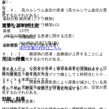
る］。
麻
向
２．４． 高カルシウム血症の患者［高カルシウム血症が悪
覚
化するおそれがある］。
薬効分類
維持液 (ブドウ糖加)
一般名
維持液 (ブドウ糖加) (2)
重要な基本的注意
薬価
237
円
（特定の背景を有する患者に関する注意）
メーカー
扶桑薬品
2024年01月改訂(第1版)
（合併症・既往歴等のある患者）
最終更新
添付文書のPDFはこちら
９．１．１． 糖尿病の患者：血糖値が上昇することによ
用法・用量
り、症状が悪化するおそれがある。
９．１．２． 心不全の患者：循環血液量の増加により、症
通常成人には、１回５００〜１０００ｍＬを点滴静注する。
状が悪化するおそれがある。
投与速度は、通常成人ではブドウ糖として１時間当たり０．
５ｇ／ｋｇ体重以下とする。
９．１．３． 閉塞性尿路疾患により尿量が減少している患
者：水分、電解質等の排泄が障害されているため、症状が悪
なお、年齢、症状、体重により適宜増減する。
化するおそれがある。
効能・効果
（腎機能障害患者）