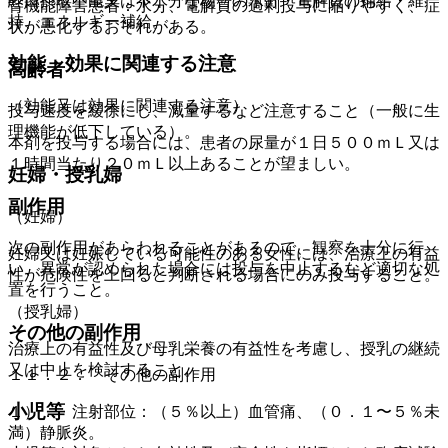
経口摂取不能又は不十分な場合の水分・電解質の補給・維
腎機能障害患者：水分、電解質の過剰投与に陥りやすく、症
持、エネルギー補給。
状が悪化するおそれがある。
効能・効果に関連する注意
高齢者
（効能又は効果に関連する注意）
投与速度を緩徐にし、減量するなど注意すること（一般に生
理機能が低下している）。
本剤を投与する場合には、患者の尿量が１日５００ｍＬ又は
１時間当たり２０ｍＬ以上あることが望ましい。
妊婦・授乳婦
副作用
（妊婦）
次の副作用があらわれることがあるので、観察を十分に行
妊婦又は妊娠している可能性のある女性には、治療上の有益
い、異常が認められた場合には投与を中止するなど適切な処
性が危険性を上回ると判断される場合にのみ投与すること。
置を行うこと。
（授乳婦）
その他の副作用
治療上の有益性及び母乳栄養の有益性を考慮し、授乳の継続
又は中止を検討すること。
１１．２． その他の副作用
小児等
１）． 注射部位：（５％以上）血管痛、（０．１〜５％未
満）静脈炎。