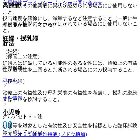
利用規約
プライバシーポリシー
お問い合わせ
高齢者
・ 性状その他薬液に異状が認められる場合には使用しない
こと。
投与速度を緩徐にし、減量するなど注意すること（一般に生
・ ゴム栓部のシールがはがれている場合には使用しないこ
理機能が低下している）。
と。
妊婦・授乳婦
貯法
（妊婦）
（保管上の注意）
妊婦又は妊娠している可能性のある女性には、治療上の有益
室温保存。
性が危険性を上回ると判断される場合にのみ投与すること。
ホーム
（授乳婦）
治療上の有益性及び母乳栄養の有益性を考慮し、授乳の継続
薬剤情報
又は中止を検討すること。
小児等
グルアセト３５注
小児等を対象とした有効性及び安全性を指標とした臨床試験
は実施していない。
フィジオ３５輸液
維持液 (ブドウ糖加)