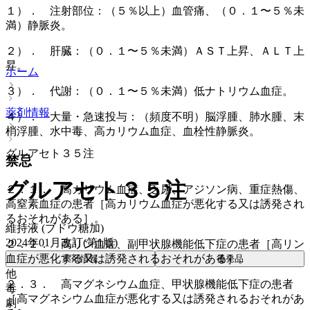
１）． 注射部位：（５％以上）血管痛、（０．１〜５％未
満）静脈炎。
２）． 肝臓：（０．１〜５％未満）ＡＳＴ上昇、ＡＬＴ上
昇。
ホーム
３）． 代謝：（０．１〜５％未満）低ナトリウム血症。
薬剤情報
４）． 大量・急速投与：（頻度不明）脳浮腫、肺水腫、末
梢浮腫、水中毒、高カリウム血症、血栓性静脈炎。
グルアセト３５注
禁忌
グルアセト３５注
２．１． 高カリウム血症、乏尿、アジソン病、重症熱傷、
高窒素血症の患者［高カリウム血症が悪化する又は誘発され
るおそれがある］。
維持液 (ブドウ糖加)
2024年01月改訂(第1版)
２．２． 高リン血症、副甲状腺機能低下症の患者［高リン
血症が悪化する又は誘発されるおそれがある］。
薬剤情報
後発品
他
２．３． 高マグネシウム血症、甲状腺機能低下症の患者
毒
［高マグネシウム血症が悪化する又は誘発されるおそれがあ
劇