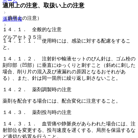
ホーム
適用上の注意、取扱い上の注意
（適用上の注意）
薬剤情報
１４．１． 全般的な注意
グルアセト３５注
１４．１．１． 使用時には、感染に対する配慮をするこ
と。
１４．１．２． 注射針や輸液セットのびん針は、ゴム栓の
刻印部（凹部）に垂直にゆっくりと刺すこと（斜めに刺した
場合、削り片の混入及び液漏れの原因となるおそれがあ
る）、また、針は同一箇所に繰り返し刺さないこと。
１４．２． 薬剤調製時の注意
薬剤を配合する場合には、配合変化に注意すること。
１４．３． 薬剤投与時の注意
１４．３．１． 血管痛や静脈炎があらわれた場合には、注
射部位を変更する、投与速度を遅くする、局所を保温するな
ど適切な処置を行うこと。