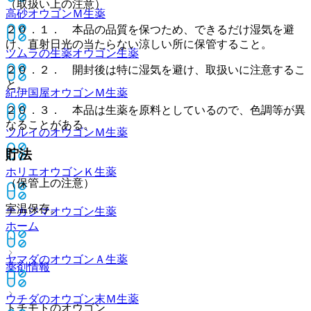
（取扱い上の注意）
高砂オウゴンＭ
生薬
２０．１． 本品の品質を保つため、できるだけ湿気を避
け、直射日光の当たらない涼しい所に保管すること。
ツムラの生薬オウゴン
生薬
２０．２． 開封後は特に湿気を避け、取扱いに注意するこ
と。
紀伊国屋オウゴンＭ
生薬
２０．３． 本品は生薬を原料としているので、色調等が異
なることがある。
ツルイのオウゴンＭ
生薬
貯法
ホリエオウゴンＫ
生薬
（保管上の注意）
室温保存。
ナカジマオウゴン
生薬
ホーム
ヤマダのオウゴンＡ
生薬
薬剤情報
ウチダのオウゴン末Ｍ
生薬
トチモトのオウゴン