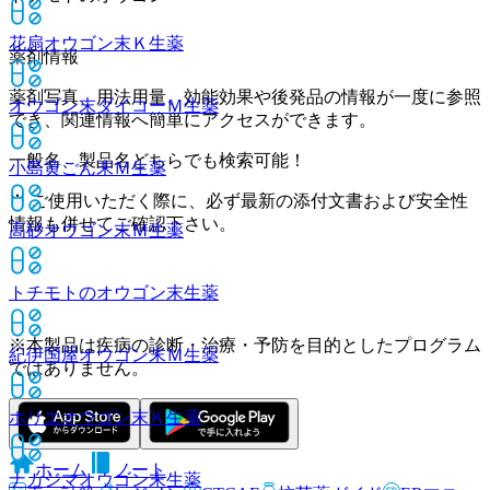
花扇オウゴン末Ｋ
生薬
薬剤情報
薬剤写真、用法用量、効能効果や後発品の情報が一度に参照
オウゴン末ダイコーＭ
生薬
でき、関連情報へ簡単にアクセスができます。
一般名、製品名どちらでも検索可能！
小島黄ごん末Ｍ
生薬
※ ご使用いただく際に、必ず最新の添付文書および安全性
情報も併せてご確認下さい。
高砂オウゴン末Ｍ
生薬
トチモトのオウゴン末
生薬
※本製品は疾病の診断・治療・予防を目的としたプログラム
紀伊国屋オウゴン末Ｍ
生薬
ではありません。
ホリエオウゴン末Ｋ
生薬
ホーム
ノート
ナカジマオウゴン末
生薬