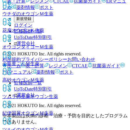
表・計算
レジメン
CTCAE
抗菌薬ガイド
ERマニュ
アル
薬剤情報
ポスト
ウチダのオウゴンＭ
生薬
新規登録
ログイン
花扇オウゴンＫ
生薬
監修医師一覧
UpToDate特別割引
運営会社
オウゴンダイコーＭ
生薬
© 2021 HOKUTO Inc. All rights reserved.
利用規約
プライバシーポリシー
お問い合わせ
小島黄ごんＭ
生薬
ホーム
表・計算
レジメン
CTCAE
抗菌薬ガイド
ERマニュアル
薬剤情報
ポスト
高砂オウゴンＭ
生薬
監修医師一覧
UpToDate特別割引
運営会社
ツムラの生薬オウゴン
生薬
© 2021 HOKUTO Inc. All rights reserved.
紀伊国屋オウゴンＭ
生薬
※本製品は疾病の診断・治療・予防を目的としたプログラム
ではありません。
ツルイのオウゴンＭ
生薬