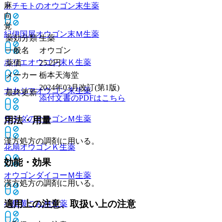
麻
トチモトのオウゴン末
生薬
向
覚
紀伊国屋オウゴン末Ｍ
生薬
薬効分類
生薬
一般名
オウゴン
ホリエオウゴン末Ｋ
生薬
薬価
25.2
円
メーカー
栃本天海堂
2024年03月改訂(第1版)
ナカジマオウゴン末
生薬
最終更新
添付文書のPDFはこちら
ウチダのオウゴンＭ
生薬
用法・用量
漢方処方の調剤に用いる。
花扇オウゴンＫ
生薬
効能・効果
オウゴンダイコーＭ
生薬
漢方処方の調剤に用いる。
適用上の注意、取扱い上の注意
小島黄ごんＭ
生薬