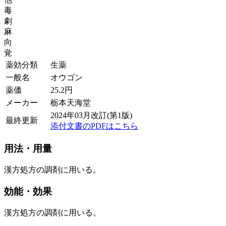
毒
劇
麻
向
覚
薬効分類
生薬
一般名
オウゴン
薬価
25.2
円
メーカー
栃本天海堂
2024年03月改訂(第1版)
最終更新
添付文書のPDFはこちら
用法・用量
漢方処方の調剤に用いる。
効能・効果
漢方処方の調剤に用いる。