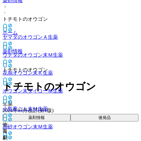
薬剤情報
トチモトのオウゴン
ホーム
ヤマダのオウゴンＡ
生薬
薬剤情報
ウチダのオウゴン末Ｍ
生薬
トチモトのオウゴン
花扇オウゴン末Ｋ
生薬
トチモトのオウゴン
オウゴン末ダイコーＭ
生薬
生薬
小島黄ごん末Ｍ
生薬
2024年03月改訂(第1版)
薬剤情報
後発品
他
高砂オウゴン末Ｍ
生薬
毒
劇