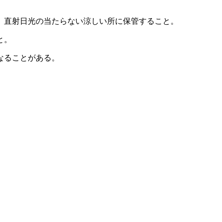
、直射日光の当たらない涼しい所に保管すること。
と。
なることがある。