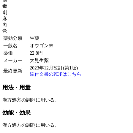
毒
劇
麻
向
覚
薬効分類
生薬
一般名
オウゴン末
薬価
22.8
円
メーカー
大晃生薬
2023年12月改訂(第1版)
最終更新
添付文書のPDFはこちら
用法・用量
漢方処方の調剤に用いる。
効能・効果
漢方処方の調剤に用いる。