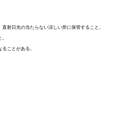
、直射日光の当たらない涼しい所に保管すること。
と。
なることがある。