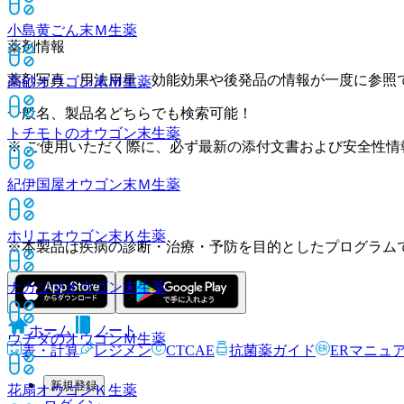
小島黄ごん末Ｍ
生薬
薬剤情報
薬剤写真、用法用量、効能効果や後発品の情報が一度に参照
高砂オウゴン末Ｍ
生薬
一般名、製品名どちらでも検索可能！
トチモトのオウゴン末
生薬
※ ご使用いただく際に、必ず最新の添付文書および安全性情
紀伊国屋オウゴン末Ｍ
生薬
ホリエオウゴン末Ｋ
生薬
※本製品は疾病の診断・治療・予防を目的としたプログラム
ナカジマオウゴン末
生薬
ホーム
ノート
ウチダのオウゴンＭ
生薬
表・計算
レジメン
CTCAE
抗菌薬ガイド
ERマニュ
新規登録
花扇オウゴンＫ
生薬