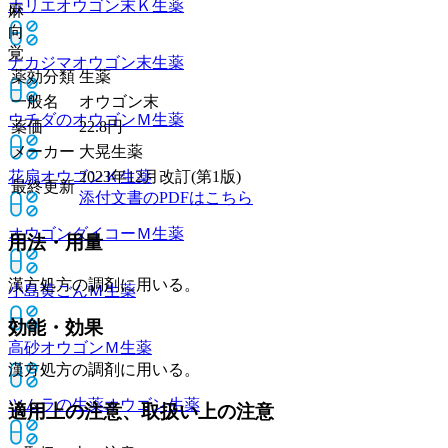
ホリエオウゴン末Ｋ
生薬
麻
向
覚
ナカジマオウゴン末
生薬
薬効分類
生薬
一般名
オウゴン末
ウチダのオウゴンＭ
生薬
薬価
22.8
円
メーカー
大晃生薬
花扇オウゴンＫ
生薬
2023年12月改訂(第1版)
最終更新
添付文書のPDFはこちら
オウゴンダイコーＭ
生薬
用法・用量
漢方処方の調剤に用いる。
小島黄ごんＭ
生薬
効能・効果
高砂オウゴンＭ
生薬
漢方処方の調剤に用いる。
ツムラの生薬オウゴン
生薬
適用上の注意、取扱い上の注意