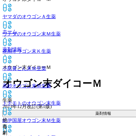
ヤマダのオウゴンＡ
生薬
ホーム
ウチダのオウゴン末Ｍ
生薬
薬剤情報
花扇オウゴン末Ｋ
生薬
オウゴン末ダイコーＭ
小島黄ごん末Ｍ
生薬
オウゴン末ダイコーＭ
高砂オウゴン末Ｍ
生薬
生薬
トチモトのオウゴン末
生薬
2023年12月改訂(第1版)
薬剤情報
他
紀伊国屋オウゴン末Ｍ
生薬
毒
劇