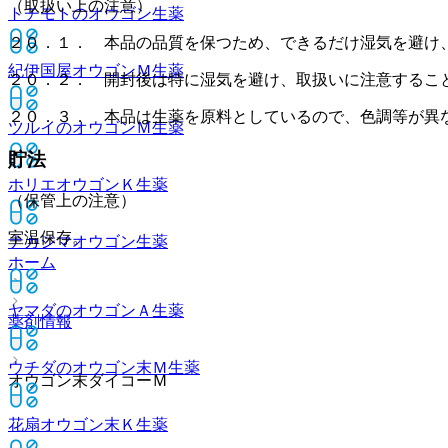
（取扱い上の注意）
トチモトのオウゴン
生薬
２０．１． 本品の品質を保つため、できるだけ湿気を避け
紀伊国屋オウゴンＭ
生薬
２０．２． 開封後は特に湿気を避け、取扱いに注意するこ
２０．３． 本品は生薬を原料としているので、色調等が異
ツルイのオウゴンＭ
生薬
貯法
ホリエオウゴンＫ
生薬
（保管上の注意）
室温保存。
ナカジマオウゴン
生薬
ホーム
ヤマダのオウゴンＡ
生薬
薬剤情報
ウチダのオウゴン末Ｍ
生薬
オウゴン末ダイコーＭ
花扇オウゴン末Ｋ
生薬