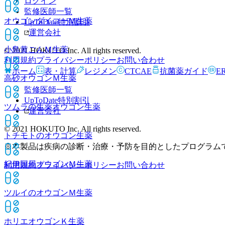
ログイン
監修医師一覧
オウゴンダイコーＭ
生薬
UpToDate特別割引
運営会社
小島黄ごんＭ
生薬
© 2021 HOKUTO Inc. All rights reserved.
利用規約
プライバシーポリシー
お問い合わせ
ホーム
表・計算
レジメン
CTCAE
抗菌薬ガイド
E
高砂オウゴンＭ
生薬
監修医師一覧
UpToDate特別割引
ツムラの生薬オウゴン
生薬
運営会社
© 2021 HOKUTO Inc. All rights reserved.
トチモトのオウゴン
生薬
※本製品は疾病の診断・治療・予防を目的としたプログラム
紀伊国屋オウゴンＭ
生薬
利用規約
プライバシーポリシー
お問い合わせ
ツルイのオウゴンＭ
生薬
ホリエオウゴンＫ
生薬