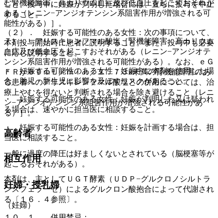
む腎機能障害、高カリウム血症及び低血圧を起こすおそれが
こと。投与中に妊娠が判明した場合には、直ちに投与を中止
ある（レニン−アンジオテンシン系阻害作用が増強される可
すること。
能性がある）］。
（２）． 妊娠する可能性のある女性：次の事項について、
７）． アリスキレンフマル酸塩［腎機能障害、高カリウム
本剤投与開始時に患者に説明すること。また、投与中も必要
血症及び低血圧を起こすおそれがある（レニン−アンジオテ
に応じ説明すること。
ンシン系阻害作用が増強される可能性がある）。なお、ｅＧ
・ 妊娠する可能性のある女性：妊娠中に本剤を使用した場
ＦＲが６０ｍＬ／ｍｉｎ／１．７３u未満の腎機能障害のあ
合、胎児・新生児に影響を及ぼすリスクがあること。
る患者へのアリスキレンフマル酸塩との併用については、治
療上やむを得ないと判断される場合を除き避けること（レニ
・ 妊娠する可能性のある女性：妊娠が判明した又は疑われ
ン−アンジオテンシン系阻害作用が増強される可能性があ
る場合は、速やかに担当医に相談すること。
る）］。
・ 妊娠する可能性のある女性：妊娠を計画する場合は、担
高齢者
当医に相談すること。
一般に過度の降圧は好ましくないとされている（脳梗塞等が
相互作用
起こるおそれがある）。
本剤は、主としてＵＧＴ酵素（ＵＤＰ−グルクロノシルトラ
妊婦・授乳婦
ンスフェラーゼ）によるグルクロン酸抱合によって代謝され
る〔１６．４参照〕。
（妊婦）
１０．１． 併用禁忌：