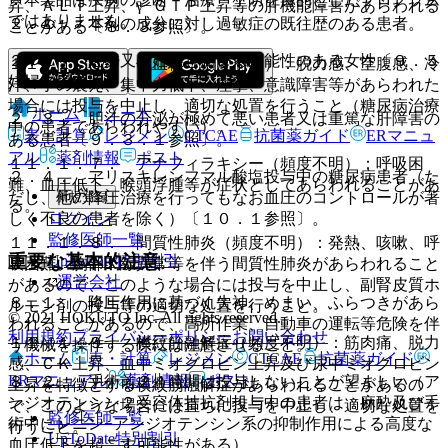
昇、ＡＬＴ上昇、γ−ＧＴＰ上昇等の肝機能障害があらわれる
ではありません。
２．１． 本剤の成分に対し過敏症の既往歴のある患者。
ことがある〔８．３参照〕。
２．２． 妊婦又は妊娠している可能性のある女性〔９．５
１１．１．６． 低血糖（頻度不明）：脱力感、空腹感、冷
妊婦の項参照〕。
汗、手の震え、集中力低下、痙攣、意識障害等があらわれた
場合には投与を中止し、適切な処置を行うこと（糖尿病治療
ホーム
ノート
２．３． 胆汁の分泌が極めて悪い患者又は重篤な肝障害の
中の患者であらわれやすい）。
表・計算
レジメン
CTCAE
抗菌薬ガイド
ERマニュ
ある患者〔９．３．１参照〕。
アル
薬剤情報
ポスト
１１．１．７． アナフィラキシー（頻度不明）：呼吸困
２．４． アリスキレンフマル酸塩投与中の糖尿病患者（た
難、血圧低下、喉頭浮腫等が症状としてあらわれることがあ
新規登録
だし、他の降圧治療を行ってもなお血圧のコントロールが著
る。
ログイン
しく不良の患者を除く）〔１０．１参照〕。
監修医師一覧
１１．１．８． 間質性肺炎（頻度不明）：発熱、咳嗽、呼
重要な基本的注意
UpToDate特別割引
吸困難、胸部Ｘ線異常等を伴う間質性肺炎があらわれること
運営会社
があるので、このような場合には投与を中止し、副腎皮質ホ
８．１． 降圧作用に基づく失神、めまい、ふらつきがあら
ルモン剤の投与等の適切な処置を行うこと。
© 2021 HOKUTO Inc. All rights reserved.
われることがあるので、高所作業、自動車の運転等危険を伴
利用規約
プライバシーポリシー
お問い合わせ
１１．１．９． 横紋筋融解症（頻度不明）：筋肉痛、脱力
う機械を操作する際には注意させること。
ホーム
表・計算
レジメン
CTCAE
抗菌薬ガイド
感、ＣＫ上昇、血中ミオグロビン上昇及び尿中ミオグロビン
ERマニュアル
薬剤情報
ポスト
８．２． 手術前２４時間は投与しないことが望ましい（ア
上昇を特徴とする横紋筋融解症があらわれることがあるの
ンジオテンシン２受容体拮抗剤投与中の患者は、麻酔及び手
で、このような場合には直ちに投与を中止し、適切な処置を
監修医師一覧
術中にレニン−アンジオテンシン系の抑制作用による高度な
行うこと。
UpToDate特別割引
血圧低下を起こす可能性がある）。