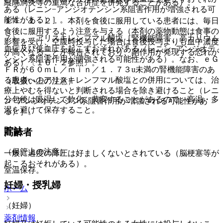
縦隔洞炎等の重篤な合併症を併発することがある）。
ある（レニン−アンジオテンシン系阻害作用が増強される可
能性がある）］。
１４．１．２． 本剤を食後に服用している患者には、毎日
食後に服用するよう注意を与える（本剤の薬物動態は食事の
７）． アリスキレンフマル酸塩［腎機能障害、高カリウム
影響を受け、空腹時投与した場合は食後投与よりも血中濃度
血症及び低血圧を起こすおそれがある（レニン−アンジオテ
が高くなることが報告されており、副作用が発現する恐れが
ンシン系阻害作用が増強される可能性がある）。なお、ｅＧ
ある）〔１６．２参照〕。
ＦＲが６０ｍＬ／ｍｉｎ／１．７３u未満の腎機能障害のあ
る患者へのアリスキレンフマル酸塩との併用については、治
（取扱い上の注意）
療上やむを得ないと判断される場合を除き避けること（レニ
分包後は吸湿して軟化、黄変することがあるので、高温・多
ン−アンジオテンシン系阻害作用が増強される可能性があ
湿を避けて保存すること。
る）］。
貯法
高齢者
（保管上の注意）
一般に過度の降圧は好ましくないとされている（脳梗塞等が
起こるおそれがある）。
室温保存。
妊婦・授乳婦
ホーム
（妊婦）
薬剤情報