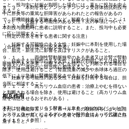
こと。投与中に妊娠が判明した場合には、直ちに投与を中止
８．３． 本剤を含むアンジオテンシン２受容体拮抗剤投与
すること。
中に肝炎等の重篤な肝障害があらわれたとの報告があるの
で、肝機能検査を実施するなど、観察を十分に行うこと〔１
（２）． 妊娠する可能性のある女性：次の事項について、
１．１．５参照〕。
本剤投与開始時に患者に説明すること。また、投与中も必要
に応じ説明すること。
（特定の背景を有する患者に関する注意）
・ 妊娠する可能性のある女性：妊娠中に本剤を使用した場
（合併症・既往歴等のある患者）
合、胎児・新生児に影響を及ぼすリスクがあること。
９．１．１． 両側性腎動脈狭窄のある患者又は片腎で腎動
・ 妊娠する可能性のある女性：妊娠が判明した又は疑われ
脈狭窄のある患者：治療上やむを得ないと判断される場合を
る場合は、速やかに担当医に相談すること。
除き、使用は避けること（腎血流量の減少や糸球体ろ過圧の
低下により急速に腎機能悪化させるおそれがある）。
・ 妊娠する可能性のある女性：妊娠を計画する場合は、担
当医に相談すること。
９．１．２． 高カリウム血症の患者：治療上やむを得ない
と判断される場合を除き、使用は避けること（高カリウム血
相互作用
症を増悪させるおそれがある）。
本剤は、主としてＵＧＴ酵素（ＵＤＰ−グルクロノシルトラ
また、腎機能障害、コントロール不良の糖尿病等により血清
ンスフェラーゼ）によるグルクロン酸抱合によって代謝され
カリウム値が高くなりやすい患者では、血清カリウム値に注
る〔１６．４参照〕。
意すること。