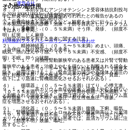
運営会社
その他の副作用
８．３． 本剤を含むアンジオテンシン２受容体拮抗剤投与
© 2021 HOKUTO Inc. All rights reserved.
中に肝炎等の重篤な肝障害があらわれたとの報告があるの
１１．２． その他の副作用
で、肝機能検査を実施するなど、観察を十分に行うこと〔１
※本製品は疾病の診断・治療・予防を目的としたプログラム
１．１．５参照〕。
１）． 過敏症：（０．５％未満）そう痒、発疹、（頻度不
ではありません。
明）紅斑、じん麻疹。
（特定の背景を有する患者に関する注意）
利用規約
プライバシーポリシー
お問い合わせ
２）． 精神神経系：（０．５〜５％未満）めまい、頭痛、
（合併症・既往歴等のある患者）
眠気、頭のぼんやり感、（０．５％未満）不安感、（頻度不
明）不眠、抑うつ状態。
９．１．１． 両側性腎動脈狭窄のある患者又は片腎で腎動
脈狭窄のある患者：治療上やむを得ないと判断される場合を
３）． 血液：（０．５〜５％未満）白血球減少、（頻度不
除き、使用は避けること（腎血流量の減少や糸球体ろ過圧の
明）好酸球上昇、血小板減少、ヘモグロビン減少、貧血。
低下により急速に腎機能悪化させるおそれがある）。
４）． 循環器：（０．５〜５％未満）ほてり、心悸亢進、
９．１．２． 高カリウム血症の患者：治療上やむを得ない
（０．５％未満）ふらつき、上室性期外収縮、心房細動、上
と判断される場合を除き、使用は避けること（高カリウム血
室性頻脈、（頻度不明）低血圧、起立性低血圧、徐脈。
症を増悪させるおそれがある）。
５）． 消化器：（０．５〜５％未満）腹痛、下痢、嘔気、
また、腎機能障害、コントロール不良の糖尿病等により血清
（０．５％未満）食欲不振、消化不良、胃炎、口渇、口内
カリウム値が高くなりやすい患者では、血清カリウム値に注
炎、（頻度不明）鼓腸、嘔吐。
意すること。