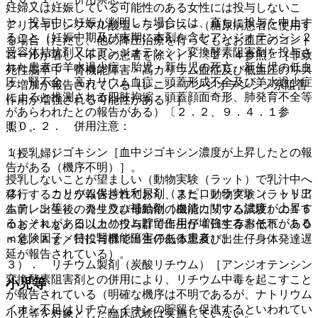
妊婦又は妊娠している可能性のある女性には投与しないこ
と。投与中に妊娠が判明した場合には、直ちに投与を中止す
アリスキレンフマル酸塩＜ラジレス＞（糖尿病患者に使用す
ること（妊娠中期及び末期に本剤を含むアンジオテンシン２
る場合（ただし、他の降圧治療を行ってもなお血圧のコント
受容体拮抗剤又はアンジオテンシン変換酵素阻害剤を投与さ
ロールが著しく不良の患者を除く））〔２．４参照〕［非致
れた患者で羊水過少症、胎児・新生児の死亡、新生児の低血
死性脳卒中・腎機能障害・高カリウム血症及び低血圧のリス
圧、腎不全、高カリウム血症、頭蓋形成不全及び羊水過少症
ク増加が報告されている（レニン−アンジオテンシン系阻害
によると推測される四肢拘縮、頭蓋顔面奇形、肺発育不全等
作用が増強される可能性がある）］。
があらわれたとの報告がある）〔２．２、９．４．１参
１０．２． 併用注意：
照〕。
１）． ジゴキシン［血中ジゴキシン濃度が上昇したとの報
（授乳婦）
告がある（機序不明）］。
授乳しないことが望ましい（動物実験（ラット）で乳汁中へ
２）． カリウム保持性利尿剤（スピロノラクトン、トリア
移行することが報告されており、また、動物実験（ラット出
ムテレン等）、カリウム補給剤［血清カリウム濃度が上昇す
生前、出生後の発生及び母動物の機能に関する試験）の１５
るおそれがある（カリウム貯留作用が増強するおそれがある
ｍｇ／ｋｇ／日以上の投与群で出生仔４日生存率低下、５０
＜危険因子＞特に腎機能障害のある患者）］。
ｍｇ／ｋｇ／日投与群で出生仔低体重及び出生仔身体発達遅
延が報告されている）。
３）． リチウム製剤（炭酸リチウム）［アンジオテンシン
変換酵素阻害剤との併用により、リチウム中毒を起こすこと
小児等
が報告されている（明確な機序は不明であるが、ナトリウム
イオン不足はリチウムイオンの貯留を促進するといわれてい
小児等を対象とした臨床試験は実施していない。