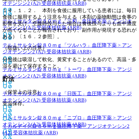
オテンシン2 (A2) 受容体拮抗薬 (ARB)
１４．１．２． 本剤を食後に服用している患者には、毎日
食後に服用するよう注意を与える（本剤の薬物動態は食事の
テルミサルタン錠８０ｍｇ「三和」
血圧降下薬 > アンジオ
影響を受け、空腹時投与した場合は食後投与よりも血中濃度
テンシン2 (A2) 受容体拮抗薬 (ARB)
が高くなることが報告されており、副作用が発現する恐れが
ある）〔１６．２参照〕。
テルミサルタン錠８０ｍｇ「ツルハラ」
血圧降下薬 > アン
（取扱い上の注意）
ジオテンシン2 (A2) 受容体拮抗薬 (ARB)
分包後は吸湿して軟化、黄変することがあるので、高温・多
湿を避けて保存すること。
テルミサルタン錠８０ｍｇ「トーワ」
血圧降下薬 > アンジ
オテンシン2 (A2) 受容体拮抗薬 (ARB)
貯法
（保管上の注意）
テルミサルタン錠８０ｍｇ「日医工」
血圧降下薬 > アンジ
オテンシン2 (A2) 受容体拮抗薬 (ARB)
室温保存。
テルミサルタン錠８０ｍｇ「ニプロ」
血圧降下薬 > アンジ
オテンシン2 (A2) 受容体拮抗薬 (ARB)
ミカルディス錠８０ｍｇ
血圧降下薬 > アンジオテンシン2
(A2) 受容体拮抗薬 (ARB)