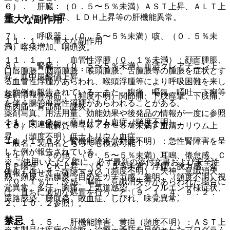
６）． 肝臓：（０．５〜５％未満）ＡＳＴ上昇、ＡＬＴ上
昇、Ａｌ−Ｐ上昇、ＬＤＨ上昇等の肝機能異常。
重大な副作用
７）． 呼吸器：（０．５〜５％未満）咳、（０．５％未
１１．１． 重大な副作用
満）喀痰増加、咽頭炎。
１１．１．１． 血管性浮腫（０．１％未満）：顔面腫脹、
８）． 腎臓：（０．５〜５％未満）血清クレアチニン上
口唇腫脹、咽頭腫脹・喉頭腫脹、舌腫脹等の腫脹を症状とす
昇、血中尿酸値上昇。
る血管性浮腫があらわれ、喉頭浮腫等により呼吸困難を来し
た症例も報告されている。また、腹痛、嘔気、嘔吐、下痢等
薬剤情報
９）． 骨格筋：（頻度不明）関節痛、下肢痙攣、下肢痛、
を伴う腸管血管性浮腫があらわれることがある。
筋肉痛、背部痛、腱炎。
薬剤写真、用法用量、効能効果や後発品の情報が一度に参照
１１．１．２． 高カリウム血症（頻度不明）。
でき、関連情報へ簡単にアクセスができます。
１０）． 電解質：（０．５〜５％未満）血清カリウム上
昇、（頻度不明）低ナトリウム血症。
１１．１．３． 腎機能障害（頻度不明）：急性腎障害を呈
一般名、製品名どちらでも検索可能！
した例が報告されている。
１１）． その他：（０．５〜５％未満）耳鳴、倦怠感、Ｃ
※ ご使用いただく際に、必ず最新の添付文書および安全性
ＲＰ陽性、ＣＫ上昇、（０．５％未満）浮腫、脱力感、発
１１．１．４． ショック（頻度不明）、失神、意識消失
情報も併せてご確認下さい。
熱、頻尿、結膜炎、目のチカチカ感、羞明、（頻度不明）視
（０．１％）：冷感、嘔吐、意識消失等があらわれた場合に
覚異常、多汗、胸痛、上気道感染、インフルエンザ様症状、
は、直ちに適切な処置を行うこと〔９．１．４、９．２．
尿路感染、膀胱炎、敗血症、しびれ、味覚異常。
２、１０．２参照〕。
禁忌
１１．１．５． 肝機能障害、黄疸（頻度不明）：ＡＳＴ上
※本製品は疾病の診断・治療・予防を目的としたプログラム