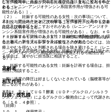
む腎機能障害、高カリウム血症及び低血圧を起こすおそれが
こと。投与中に妊娠が判明した場合には、直ちに投与を中止
ある（レニン−アンジオテンシン系阻害作用が増強される可
すること。
能性がある）］。
（２）． 妊娠する可能性のある女性：次の事項について、
７）． アリスキレンフマル酸塩［腎機能障害、高カリウム
本剤投与開始時に患者に説明すること。また、投与中も必要
血症及び低血圧を起こすおそれがある（レニン−アンジオテ
に応じ説明すること。
ンシン系阻害作用が増強される可能性がある）。なお、ｅＧ
・ 妊娠する可能性のある女性：妊娠中に本剤を使用した場
ＦＲが６０ｍＬ／ｍｉｎ／１．７３u未満の腎機能障害のあ
合、胎児・新生児に影響を及ぼすリスクがあること。
る患者へのアリスキレンフマル酸塩との併用については、治
療上やむを得ないと判断される場合を除き避けること（レニ
・ 妊娠する可能性のある女性：妊娠が判明した又は疑われ
ン−アンジオテンシン系阻害作用が増強される可能性があ
る場合は、速やかに担当医に相談すること。
る）］。
・ 妊娠する可能性のある女性：妊娠を計画する場合は、担
高齢者
当医に相談すること。
一般に過度の降圧は好ましくないとされている（脳梗塞等が
相互作用
起こるおそれがある）。
本剤は、主としてＵＧＴ酵素（ＵＤＰ−グルクロノシルトラ
妊婦・授乳婦
ンスフェラーゼ）によるグルクロン酸抱合によって代謝され
る〔１６．４参照〕。
（妊婦）
１０．１． 併用禁忌：