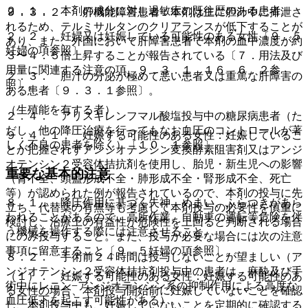
２．１． 本剤の成分に対し過敏症の既往歴のある患者。
９．３．２． 肝機能障害患者：本剤は主に胆汁中に排泄さ
れるため、テルミサルタンのクリアランスが低下することが
２．２． 妊婦又は妊娠している可能性のある女性〔９．５
あり、また、外国において肝障害患者で本剤の血中濃度が約
妊婦の項参照〕。
３〜４．５倍上昇することが報告されている〔７．用法及び
用量に関連する注意の項、９．３．１、１６．６．２参
２．３． 胆汁の分泌が極めて悪い患者又は重篤な肝障害の
照〕。
ある患者〔９．３．１参照〕。
（生殖能を有する者）
２．４． アリスキレンフマル酸塩投与中の糖尿病患者（た
だし、他の降圧治療を行ってもなお血圧のコントロールが著
９．４．１． 妊娠する可能性のある女性：妊娠しているこ
しく不良の患者を除く）〔１０．１参照〕。
とが把握されずアンジオテンシン変換酵素阻害剤又はアンジ
オテンシン２受容体拮抗剤を使用し、胎児・新生児への影響
重要な基本的注意
（腎不全、頭蓋形成不全・肺形成不全・腎形成不全、死亡
等）が認められた例が報告されているので、本剤の投与に先
８．１． 降圧作用に基づく失神、めまい、ふらつきがあら
立ち、代替薬の有無等も考慮して本剤投与の必要性を慎重に
われることがあるので、高所作業、自動車の運転等危険を伴
検討し、治療上の有益性が危険性を上回ると判断される場合
う機械を操作する際には注意させること。
にのみ投与すること。また、投与が必要な場合には次の注意
事項に留意すること〔９．５妊婦の項参照〕。
８．２． 手術前２４時間は投与しないことが望ましい（ア
ンジオテンシン２受容体拮抗剤投与中の患者は、麻酔及び手
（１）． 妊娠する可能性のある女性：妊娠する可能性のあ
術中にレニン−アンジオテンシン系の抑制作用による高度な
る女性の場合、本剤投与開始前に妊娠していないことを確認
血圧低下を起こす可能性がある）。
し、本剤投与中も、妊娠していないことを定期的に確認する