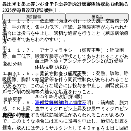
血圧降下薬 > アンジオテンシン2 (A2) 受容体拮抗薬 (ARB)
昇、ＡＬＴ上昇、γ−ＧＴＰ上昇等の肝機能障害があらわれる
2025年09月改訂(第4版)
ことがある〔８．３参照〕。
薬剤情報
後発品
１１．１．６． 低血糖（頻度不明）：脱力感、空腹感、冷
後
汗、手の震え、集中力低下、痙攣、意識障害等があらわれた
毒
場合には投与を中止し、適切な処置を行うこと（糖尿病治療
劇
中の患者であらわれやすい）。
麻
向
１１．１．７． アナフィラキシー（頻度不明）：呼吸困
覚
難、血圧低下、喉頭浮腫等が症状としてあらわれることがあ
血圧降下薬 > アンジオテンシン2 (A2) 受容
る。
薬効分類
体拮抗薬 (ARB)
１１．１．８． 間質性肺炎（頻度不明）：発熱、咳嗽、呼
一般名
テルミサルタン80mg錠
吸困難、胸部Ｘ線異常等を伴う間質性肺炎があらわれること
薬価
10.8
円
があるので、このような場合には投与を中止し、副腎皮質ホ
メーカー
ニプロ
ルモン剤の投与等の適切な処置を行うこと。
2025年09月改訂(第4版)
最終更新
添付文書のPDFはこちら
１１．１．９． 横紋筋融解症（頻度不明）：筋肉痛、脱力
感、ＣＫ上昇、血中ミオグロビン上昇及び尿中ミオグロビン
上昇を特徴とする横紋筋融解症があらわれることがあるの
用法・用量
で、このような場合には直ちに投与を中止し、適切な処置を
行うこと。
通常、成人にはテルミサルタンとして４０ｍｇを１日１回経