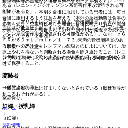
縦隔洞炎等の重篤な合併症を併発することがある）。
ある（レニン−アンジオテンシン系阻害作用が増強される可
能性がある）］。
１４．１．２． 本剤を食後に服用している患者には、毎日
食後に服用するよう注意を与える（本剤の薬物動態は食事の
７）． アリスキレンフマル酸塩［腎機能障害、高カリウム
影響を受け、空腹時投与した場合は食後投与よりも血中濃度
血症及び低血圧を起こすおそれがある（レニン−アンジオテ
が高くなることが報告されており、副作用が発現する恐れが
ンシン系阻害作用が増強される可能性がある）。なお、ｅＧ
ある）〔１６．２参照〕。
ＦＲが６０ｍＬ／ｍｉｎ／１．７３u未満の腎機能障害のあ
る患者へのアリスキレンフマル酸塩との併用については、治
（取扱い上の注意）
療上やむを得ないと判断される場合を除き避けること（レニ
分包後は吸湿して軟化することがあるので、高温・多湿を避
ン−アンジオテンシン系阻害作用が増強される可能性があ
けて保存すること。
る）］。
貯法
高齢者
（保管上の注意）
一般に過度の降圧は好ましくないとされている（脳梗塞等が
起こるおそれがある）。
室温保存。
妊婦・授乳婦
ホーム
（妊婦）
薬剤情報