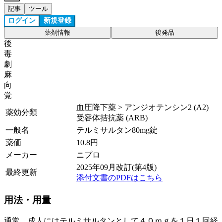
記事
ツール
ログイン
新規登録
薬剤情報
後発品
後
毒
劇
麻
向
覚
血圧降下薬 > アンジオテンシン2 (A2)
薬効分類
受容体拮抗薬 (ARB)
一般名
テルミサルタン80mg錠
薬価
10.8
円
メーカー
ニプロ
2025年09月改訂(第4版)
最終更新
添付文書のPDFはこちら
用法・用量
通常、成人にはテルミサルタンとして４０ｍｇを１日１回経