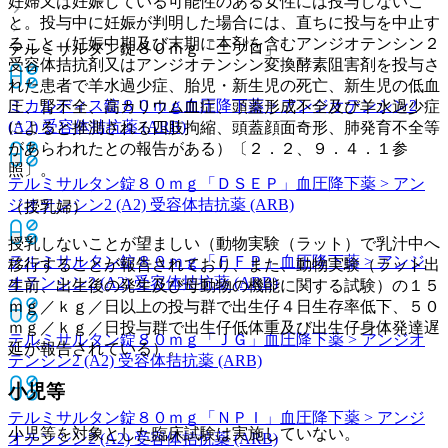
妊婦又は妊娠している可能性のある女性には投与しないこ
と。投与中に妊娠が判明した場合には、直ちに投与を中止す
ること（妊娠中期及び末期に本剤を含むアンジオテンシン２
テルミサルタン錠８０ｍｇ「ニプロ」
受容体拮抗剤又はアンジオテンシン変換酵素阻害剤を投与さ
れた患者で羊水過少症、胎児・新生児の死亡、新生児の低血
ミカルディス錠８０ｍｇ
血圧降下薬 > アンジオテンシン2
圧、腎不全、高カリウム血症、頭蓋形成不全及び羊水過少症
(A2) 受容体拮抗薬 (ARB)
によると推測される四肢拘縮、頭蓋顔面奇形、肺発育不全等
があらわれたとの報告がある）〔２．２、９．４．１参
照〕。
テルミサルタン錠８０ｍｇ「ＤＳＥＰ」
血圧降下薬 > アン
ジオテンシン2 (A2) 受容体拮抗薬 (ARB)
（授乳婦）
授乳しないことが望ましい（動物実験（ラット）で乳汁中へ
テルミサルタン錠８０ｍｇ「ＦＦＰ」
血圧降下薬 > アンジ
移行することが報告されており、また、動物実験（ラット出
オテンシン2 (A2) 受容体拮抗薬 (ARB)
生前、出生後の発生及び母動物の機能に関する試験）の１５
ｍｇ／ｋｇ／日以上の投与群で出生仔４日生存率低下、５０
ｍｇ／ｋｇ／日投与群で出生仔低体重及び出生仔身体発達遅
テルミサルタン錠８０ｍｇ「ＪＧ」
血圧降下薬 > アンジオ
延が報告されている）。
テンシン2 (A2) 受容体拮抗薬 (ARB)
小児等
テルミサルタン錠８０ｍｇ「ＮＰＩ」
血圧降下薬 > アンジ
小児等を対象とした臨床試験は実施していない。
オテンシン2 (A2) 受容体拮抗薬 (ARB)