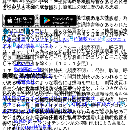
昇、ＡＬＴ上昇、γ−ＧＴＰ上昇等の肝機能障害があらわれる
ではありません。
２．１． 本剤の成分に対し過敏症の既往歴のある患者。
ことがある〔８．３参照〕。
２．２． 妊婦又は妊娠している可能性のある女性〔９．５
１１．１．６． 低血糖（頻度不明）：脱力感、空腹感、冷
妊婦の項参照〕。
汗、手の震え、集中力低下、痙攣、意識障害等があらわれた
場合には投与を中止し、適切な処置を行うこと（糖尿病治療
ホーム
ノート
２．３． 胆汁の分泌が極めて悪い患者又は重篤な肝障害の
中の患者であらわれやすい）。
表・計算
レジメン
CTCAE
抗菌薬ガイド
ERマニュ
ある患者〔９．３．１参照〕。
アル
薬剤情報
ポスト
１１．１．７． アナフィラキシー（頻度不明）：呼吸困
２．４． アリスキレンフマル酸塩投与中の糖尿病患者（た
難、血圧低下、喉頭浮腫等が症状としてあらわれることがあ
新規登録
だし、他の降圧治療を行ってもなお血圧のコントロールが著
る。
ログイン
しく不良の患者を除く）〔１０．１参照〕。
監修医師一覧
１１．１．８． 間質性肺炎（頻度不明）：発熱、咳嗽、呼
重要な基本的注意
UpToDate特別割引
吸困難、胸部Ｘ線異常等を伴う間質性肺炎があらわれること
運営会社
があるので、このような場合には投与を中止し、副腎皮質ホ
８．１． 降圧作用に基づく失神、めまい、ふらつきがあら
ルモン剤の投与等の適切な処置を行うこと。
© 2021 HOKUTO Inc. All rights reserved.
われることがあるので、高所作業、自動車の運転等危険を伴
利用規約
プライバシーポリシー
お問い合わせ
１１．１．９． 横紋筋融解症（頻度不明）：筋肉痛、脱力
う機械を操作する際には注意させること。
ホーム
表・計算
レジメン
CTCAE
抗菌薬ガイド
感、ＣＫ上昇、血中ミオグロビン上昇及び尿中ミオグロビン
ERマニュアル
薬剤情報
ポスト
８．２． 手術前２４時間は投与しないことが望ましい（ア
上昇を特徴とする横紋筋融解症があらわれることがあるの
ンジオテンシン２受容体拮抗剤投与中の患者は、麻酔及び手
で、このような場合には直ちに投与を中止し、適切な処置を
監修医師一覧
術中にレニン−アンジオテンシン系の抑制作用による高度な
行うこと。
UpToDate特別割引
血圧低下を起こす可能性がある）。