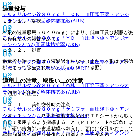
過量投与
テルミサルタン錠８０ｍｇ「ＴＣＫ」
血圧降下薬 > アンジ
オテンシン2 (A2) 受容体拮抗薬 (ARB)
１３．１． 症状
本剤の過量服用（６４０ｍｇ）により、低血圧及び頻脈があ
テルミサルタン錠８０ｍｇ「ＹＤ」
血圧降下薬 > アンジオ
らわれたとの報告がある。
テンシン2 (A2) 受容体拮抗薬 (ARB)
１３．２． 処置
過量投与時、本剤は血液濾過されない（また、本剤は血液透
テルミサルタン錠８０ｍｇ「オーハラ」
血圧降下薬 > アン
析によって除去されない）〔９．２．２参照〕。
ジオテンシン2 (A2) 受容体拮抗薬 (ARB)
適用上の注意、取扱い上の注意
テルミサルタン錠８０ｍｇ「杏林」
血圧降下薬 > アンジオ
テンシン2 (A2) 受容体拮抗薬 (ARB)
（適用上の注意）
１４．１． 薬剤交付時の注意
テルミサルタン錠８０ｍｇ「ケミファ」
血圧降下薬 > アン
ジオテンシン2 (A2) 受容体拮抗薬 (ARB)
１４．１．１． ＰＴＰ包装の薬剤はＰＴＰシートから取り
出して服用するよう指導すること（ＰＴＰシートの誤飲によ
り、硬い鋭角部が食道粘膜へ刺入し、更には穿孔をおこして
テルミサルタン錠８０ｍｇ「サワイ」
血圧降下薬 > アンジ
縦隔洞炎等の重篤な合併症を併発することがある）。