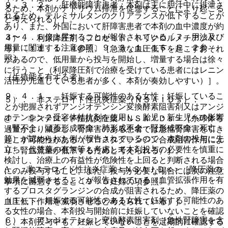
９．３．２． 肝機能障害患者：本剤は主に胆汁中に排泄さ
るため、本剤がナトリウム排泄を促進することにより起こる
れるため、テルミサルタンのクリアランスが低下することが
と考えられる）］。
あり、また、外国において肝障害患者で本剤の血中濃度が約
３〜４．５倍上昇することが報告されている〔７．用法及び
４）． 利尿降圧剤（フロセミド、トリクロルメチアジド
用量に関連する注意の項、９．３．１、１６．６．２参
等）〔１１．１．４参照〕［急激な血圧低下を起こすおそれ
照〕。
があるので、低用量から投与を開始し、増量する場合は徐々
に行うこと（利尿降圧剤で治療を受けている患者にはレニン
（生殖能を有する者）
活性が亢進している患者が多く、本剤が奏効しやすい）］。
９．４．１． 妊娠する可能性のある女性：妊娠しているこ
５）． 非ステロイド性抗炎症薬（ＮＳＡＩＤｓ）：
とが把握されずアンジオテンシン変換酵素阻害剤又はアンジ
オテンシン２受容体拮抗剤を使用し、胎児・新生児への影響
@． 非ステロイド性抗炎症薬＜ＮＳＡＩＤｓ＞［糸球体ろ
（腎不全、頭蓋形成不全・肺形成不全・腎形成不全、死亡
過量がより減少し、腎障害のある患者では急性腎障害を引き
等）が認められた例が報告されているので、本剤の投与に先
起こす可能性がある（プロスタグランジン合成阻害作用によ
立ち、代替薬の有無等も考慮して本剤投与の必要性を慎重に
り、腎血流量が低下するためと考えられる）］。
検討し、治療上の有益性が危険性を上回ると判断される場合
A． 非ステロイド性抗炎症薬＜ＮＳＡＩＤｓ＞［降圧薬の
にのみ投与すること。また、投与が必要な場合には次の注意
効果を減弱させることが報告されている（血管拡張作用を有
事項に留意すること〔９．５妊婦の項参照〕。
するプロスタグランジンの合成が阻害されるため、降圧薬の
（１）． 妊娠する可能性のある女性：妊娠する可能性のあ
血圧低下作用を減弱させると考えられている）］。
る女性の場合、本剤投与開始前に妊娠していないことを確認
６）． アンジオテンシン変換酵素阻害剤［急性腎障害を含
し、本剤投与中も、妊娠していないことを定期的に確認する