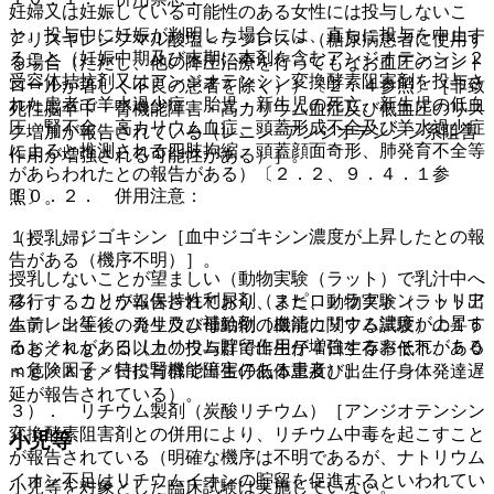
妊婦又は妊娠している可能性のある女性には投与しないこ
と。投与中に妊娠が判明した場合には、直ちに投与を中止す
アリスキレンフマル酸塩＜ラジレス＞（糖尿病患者に使用す
ること（妊娠中期及び末期に本剤を含むアンジオテンシン２
る場合（ただし、他の降圧治療を行ってもなお血圧のコント
受容体拮抗剤又はアンジオテンシン変換酵素阻害剤を投与さ
ロールが著しく不良の患者を除く））〔２．４参照〕［非致
れた患者で羊水過少症、胎児・新生児の死亡、新生児の低血
死性脳卒中・腎機能障害・高カリウム血症及び低血圧のリス
圧、腎不全、高カリウム血症、頭蓋形成不全及び羊水過少症
ク増加が報告されている（レニン−アンジオテンシン系阻害
によると推測される四肢拘縮、頭蓋顔面奇形、肺発育不全等
作用が増強される可能性がある）］。
があらわれたとの報告がある）〔２．２、９．４．１参
１０．２． 併用注意：
照〕。
１）． ジゴキシン［血中ジゴキシン濃度が上昇したとの報
（授乳婦）
告がある（機序不明）］。
授乳しないことが望ましい（動物実験（ラット）で乳汁中へ
２）． カリウム保持性利尿剤（スピロノラクトン、トリア
移行することが報告されており、また、動物実験（ラット出
ムテレン等）、カリウム補給剤［血清カリウム濃度が上昇す
生前、出生後の発生及び母動物の機能に関する試験）の１５
るおそれがある（カリウム貯留作用が増強するおそれがある
ｍｇ／ｋｇ／日以上の投与群で出生仔４日生存率低下、５０
＜危険因子＞特に腎機能障害のある患者）］。
ｍｇ／ｋｇ／日投与群で出生仔低体重及び出生仔身体発達遅
延が報告されている）。
３）． リチウム製剤（炭酸リチウム）［アンジオテンシン
変換酵素阻害剤との併用により、リチウム中毒を起こすこと
小児等
が報告されている（明確な機序は不明であるが、ナトリウム
イオン不足はリチウムイオンの貯留を促進するといわれてい
小児等を対象とした臨床試験は実施していない。