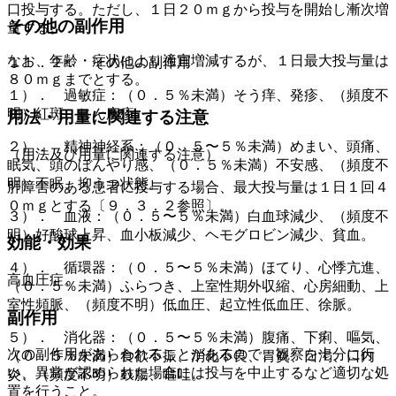
口投与する。ただし、１日２０ｍｇから投与を開始し漸次増
その他の副作用
量する。
なお、年齢・症状により適宜増減するが、１日最大投与量は
１１．２． その他の副作用
８０ｍｇまでとする。
１）． 過敏症：（０．５％未満）そう痒、発疹、（頻度不
明）紅斑、じん麻疹。
用法・用量に関連する注意
２）． 精神神経系：（０．５〜５％未満）めまい、頭痛、
（用法及び用量に関連する注意）
眠気、頭のぼんやり感、（０．５％未満）不安感、（頻度不
明）不眠、抑うつ状態。
肝障害のある患者に投与する場合、最大投与量は１日１回４
０ｍｇとする〔９．３．２参照〕。
３）． 血液：（０．５〜５％未満）白血球減少、（頻度不
明）好酸球上昇、血小板減少、ヘモグロビン減少、貧血。
効能・効果
４）． 循環器：（０．５〜５％未満）ほてり、心悸亢進、
高血圧症。
（０．５％未満）ふらつき、上室性期外収縮、心房細動、上
室性頻脈、（頻度不明）低血圧、起立性低血圧、徐脈。
副作用
５）． 消化器：（０．５〜５％未満）腹痛、下痢、嘔気、
次の副作用があらわれることがあるので、観察を十分に行
（０．５％未満）食欲不振、消化不良、胃炎、口渇、口内
い、異常が認められた場合には投与を中止するなど適切な処
炎、（頻度不明）鼓腸、嘔吐。
置を行うこと。