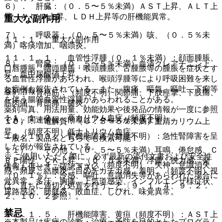
６）． 肝臓：（０．５〜５％未満）ＡＳＴ上昇、ＡＬＴ上
昇、Ａｌ−Ｐ上昇、ＬＤＨ上昇等の肝機能異常。
重大な副作用
７）． 呼吸器：（０．５〜５％未満）咳、（０．５％未
１１．１． 重大な副作用
満）喀痰増加、咽頭炎。
１１．１．１． 血管性浮腫（０．１％未満）：顔面腫脹、
８）． 腎臓：（０．５〜５％未満）血清クレアチニン上
口唇腫脹、咽頭腫脹・喉頭腫脹、舌腫脹等の腫脹を症状とす
昇、血中尿酸値上昇。
る血管性浮腫があらわれ、喉頭浮腫等により呼吸困難を来し
た症例も報告されている。また、腹痛、嘔気、嘔吐、下痢等
薬剤情報
９）． 骨格筋：（頻度不明）関節痛、下肢痙攣、下肢痛、
を伴う腸管血管性浮腫があらわれることがある。
筋肉痛、背部痛、腱炎。
薬剤写真、用法用量、効能効果や後発品の情報が一度に参照
１１．１．２． 高カリウム血症（頻度不明）。
でき、関連情報へ簡単にアクセスができます。
１０）． 電解質：（０．５〜５％未満）血清カリウム上
昇、（頻度不明）低ナトリウム血症。
１１．１．３． 腎機能障害（頻度不明）：急性腎障害を呈
一般名、製品名どちらでも検索可能！
した例が報告されている。
１１）． その他：（０．５〜５％未満）耳鳴、倦怠感、Ｃ
※ ご使用いただく際に、必ず最新の添付文書および安全性
ＲＰ陽性、ＣＫ上昇、（０．５％未満）浮腫、脱力感、発
１１．１．４． ショック（頻度不明）、失神、意識消失
情報も併せてご確認下さい。
熱、頻尿、結膜炎、目のチカチカ感、羞明、（頻度不明）視
（０．１％）：冷感、嘔吐、意識消失等があらわれた場合に
覚異常、多汗、胸痛、上気道感染、インフルエンザ様症状、
は、直ちに適切な処置を行うこと〔９．１．４、９．２．
尿路感染、膀胱炎、敗血症、しびれ、味覚異常。
２、１０．２参照〕。
禁忌
１１．１．５． 肝機能障害、黄疸（頻度不明）：ＡＳＴ上
※本製品は疾病の診断・治療・予防を目的としたプログラム