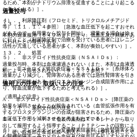
るため、本剤がナトリウム排泄を促進することにより起こる
と考えられる）］。
過量投与
４）． 利尿降圧剤（フロセミド、トリクロルメチアジド
１３．１． 症状
等）〔１１．１．４参照〕［急激な血圧低下を起こすおそれ
があるので、低用量から投与を開始し、増量する場合は徐々
本剤の過量服用（６４０ｍｇ）により、低血圧及び頻脈があ
に行うこと（利尿降圧剤で治療を受けている患者にはレニン
らわれたとの報告がある。
活性が亢進している患者が多く、本剤が奏効しやすい）］。
１３．２． 処置
５）． 非ステロイド性抗炎症薬（ＮＳＡＩＤｓ）：
過量投与時、本剤は血液濾過されない（また、本剤は血液透
@． 非ステロイド性抗炎症薬＜ＮＳＡＩＤｓ＞［糸球体ろ
析によって除去されない）〔９．２．２参照〕。
過量がより減少し、腎障害のある患者では急性腎障害を引き
起こす可能性がある（プロスタグランジン合成阻害作用によ
適用上の注意、取扱い上の注意
り、腎血流量が低下するためと考えられる）］。
（適用上の注意）
A． 非ステロイド性抗炎症薬＜ＮＳＡＩＤｓ＞［降圧薬の
効果を減弱させることが報告されている（血管拡張作用を有
１４．１． 薬剤交付時の注意
するプロスタグランジンの合成が阻害されるため、降圧薬の
血圧低下作用を減弱させると考えられている）］。
１４．１．１． ＰＴＰ包装の薬剤はＰＴＰシートから取り
出して服用するよう指導すること（ＰＴＰシートの誤飲によ
６）． アンジオテンシン変換酵素阻害剤［急性腎障害を含
り、硬い鋭角部が食道粘膜へ刺入し、更には穿孔をおこして
む腎機能障害、高カリウム血症及び低血圧を起こすおそれが