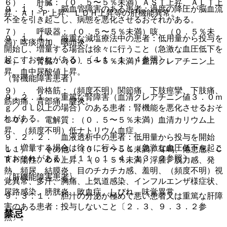
６）． 肝臓：（０．５〜５％未満）ＡＳＴ上昇、ＡＬＴ上
９．１．３． 脳血管障害のある患者：過度の降圧が脳血流
昇、Ａｌ−Ｐ上昇、ＬＤＨ上昇等の肝機能異常。
不全を引き起こし、病態を悪化させるおそれがある。
７）． 呼吸器：（０．５〜５％未満）咳、（０．５％未
９．１．４． 厳重な減塩療法中の患者：低用量から投与を
満）喀痰増加、咽頭炎。
開始し、増量する場合は徐々に行うこと（急激な血圧低下を
起こすおそれがある）〔１１．１．４参照〕。
８）． 腎臓：（０．５〜５％未満）血清クレアチニン上
昇、血中尿酸値上昇。
（腎機能障害患者）
９）． 骨格筋：（頻度不明）関節痛、下肢痙攣、下肢痛、
９．２．１． 重篤な腎障害（血清クレアチニン値３．０ｍ
筋肉痛、背部痛、腱炎。
ｇ／ｄＬ以上の場合）のある患者：腎機能を悪化させるおそ
れがある。
１０）． 電解質：（０．５〜５％未満）血清カリウム上
昇、（頻度不明）低ナトリウム血症。
９．２．２． 血液透析中の患者：低用量から投与を開始
し、増量する場合は徐々に行うこと（急激な血圧低下を起こ
１１）． その他：（０．５〜５％未満）耳鳴、倦怠感、Ｃ
すおそれがある）〔１１．１．４、１３．２参照〕。
ＲＰ陽性、ＣＫ上昇、（０．５％未満）浮腫、脱力感、発
熱、頻尿、結膜炎、目のチカチカ感、羞明、（頻度不明）視
（肝機能障害患者）
覚異常、多汗、胸痛、上気道感染、インフルエンザ様症状、
尿路感染、膀胱炎、敗血症、しびれ、味覚異常。
９．３．１． 胆汁の分泌が極めて悪い患者又は重篤な肝障
害のある患者：投与しないこと〔２．３、９．３．２参
禁忌
照〕。