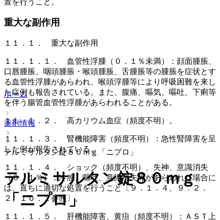
置を行うこと。
重大な副作用
１１．１． 重大な副作用
１１．１．１． 血管性浮腫（０．１％未満）：顔面腫脹、
口唇腫脹、咽頭腫脹・喉頭腫脹、舌腫脹等の腫脹を症状とす
る血管性浮腫があらわれ、喉頭浮腫等により呼吸困難を来し
た症例も報告されている。また、腹痛、嘔気、嘔吐、下痢等
ホーム
を伴う腸管血管性浮腫があらわれることがある。
１１．１．２． 高カリウム血症（頻度不明）。
薬剤情報
１１．１．３． 腎機能障害（頻度不明）：急性腎障害を呈
した例が報告されている。
テルミサルタン錠８０ｍｇ「ニプロ」
１１．１．４． ショック（頻度不明）、失神、意識消失
テルミサルタン錠８０ｍｇ
（０．１％）：冷感、嘔吐、意識消失等があらわれた場合に
は、直ちに適切な処置を行うこと〔９．１．４、９．２．
「ニプロ」
２、１０．２参照〕。
１１．１．５． 肝機能障害、黄疸（頻度不明）：ＡＳＴ上