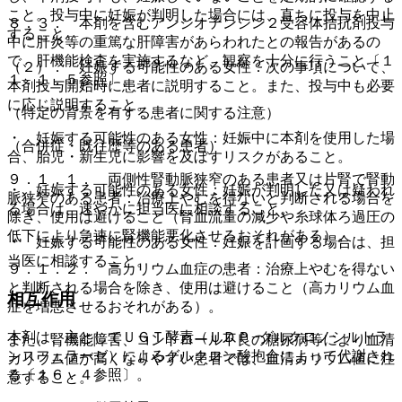
こと。投与中に妊娠が判明した場合には、直ちに投与を中止
８．３． 本剤を含むアンジオテンシン２受容体拮抗剤投与
すること。
中に肝炎等の重篤な肝障害があらわれたとの報告があるの
で、肝機能検査を実施するなど、観察を十分に行うこと〔１
（２）． 妊娠する可能性のある女性：次の事項について、
１．１．５参照〕。
本剤投与開始時に患者に説明すること。また、投与中も必要
に応じ説明すること。
（特定の背景を有する患者に関する注意）
・ 妊娠する可能性のある女性：妊娠中に本剤を使用した場
（合併症・既往歴等のある患者）
合、胎児・新生児に影響を及ぼすリスクがあること。
９．１．１． 両側性腎動脈狭窄のある患者又は片腎で腎動
・ 妊娠する可能性のある女性：妊娠が判明した又は疑われ
脈狭窄のある患者：治療上やむを得ないと判断される場合を
る場合は、速やかに担当医に相談すること。
除き、使用は避けること（腎血流量の減少や糸球体ろ過圧の
低下により急速に腎機能悪化させるおそれがある）。
・ 妊娠する可能性のある女性：妊娠を計画する場合は、担
当医に相談すること。
９．１．２． 高カリウム血症の患者：治療上やむを得ない
と判断される場合を除き、使用は避けること（高カリウム血
相互作用
症を増悪させるおそれがある）。
本剤は、主としてＵＧＴ酵素（ＵＤＰ−グルクロノシルトラ
また、腎機能障害、コントロール不良の糖尿病等により血清
ンスフェラーゼ）によるグルクロン酸抱合によって代謝され
カリウム値が高くなりやすい患者では、血清カリウム値に注
る〔１６．４参照〕。
意すること。