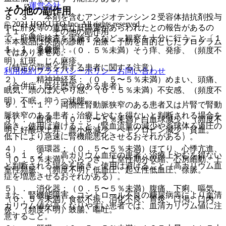
運営会社
その他の副作用
８．３． 本剤を含むアンジオテンシン２受容体拮抗剤投与
© 2021 HOKUTO Inc. All rights reserved.
中に肝炎等の重篤な肝障害があらわれたとの報告があるの
１１．２． その他の副作用
で、肝機能検査を実施するなど、観察を十分に行うこと〔１
※本製品は疾病の診断・治療・予防を目的としたプログラム
１．１．５参照〕。
１）． 過敏症：（０．５％未満）そう痒、発疹、（頻度不
ではありません。
明）紅斑、じん麻疹。
（特定の背景を有する患者に関する注意）
利用規約
プライバシーポリシー
お問い合わせ
２）． 精神神経系：（０．５〜５％未満）めまい、頭痛、
（合併症・既往歴等のある患者）
眠気、頭のぼんやり感、（０．５％未満）不安感、（頻度不
明）不眠、抑うつ状態。
９．１．１． 両側性腎動脈狭窄のある患者又は片腎で腎動
脈狭窄のある患者：治療上やむを得ないと判断される場合を
３）． 血液：（０．５〜５％未満）白血球減少、（頻度不
除き、使用は避けること（腎血流量の減少や糸球体ろ過圧の
明）好酸球上昇、血小板減少、ヘモグロビン減少、貧血。
低下により急速に腎機能悪化させるおそれがある）。
４）． 循環器：（０．５〜５％未満）ほてり、心悸亢進、
９．１．２． 高カリウム血症の患者：治療上やむを得ない
（０．５％未満）ふらつき、上室性期外収縮、心房細動、上
と判断される場合を除き、使用は避けること（高カリウム血
室性頻脈、（頻度不明）低血圧、起立性低血圧、徐脈。
症を増悪させるおそれがある）。
５）． 消化器：（０．５〜５％未満）腹痛、下痢、嘔気、
また、腎機能障害、コントロール不良の糖尿病等により血清
（０．５％未満）食欲不振、消化不良、胃炎、口渇、口内
カリウム値が高くなりやすい患者では、血清カリウム値に注
炎、（頻度不明）鼓腸、嘔吐。
意すること。