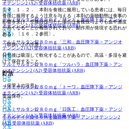
オテンシン2 (A2) 受容体拮抗薬 (ARB)
１４．１．２． 本剤を食後に服用している患者には、毎日
食後に服用するよう注意を与える（本剤の薬物動態は食事の
テルミサルタン錠８０ｍｇ「サンド」
血圧降下薬 > アンジ
影響を受け、空腹時投与した場合は食後投与よりも血中濃度
オテンシン2 (A2) 受容体拮抗薬 (ARB)
が高くなることが報告されており、副作用が発現する恐れが
ある）〔１６．２参照〕。
テルミサルタン錠８０ｍｇ「三和」
血圧降下薬 > アンジオ
（取扱い上の注意）
テンシン2 (A2) 受容体拮抗薬 (ARB)
分包後は吸湿して軟化することがあるので、高温・多湿を避
けて保存すること。
テルミサルタン錠８０ｍｇ「ツルハラ」
血圧降下薬 > アン
ジオテンシン2 (A2) 受容体拮抗薬 (ARB)
貯法
（保管上の注意）
テルミサルタン錠８０ｍｇ「トーワ」
血圧降下薬 > アンジ
オテンシン2 (A2) 受容体拮抗薬 (ARB)
室温保存。
テルミサルタン錠８０ｍｇ「日医工」
血圧降下薬 > アンジ
オテンシン2 (A2) 受容体拮抗薬 (ARB)
ミカルディス錠８０ｍｇ
血圧降下薬 > アンジオテンシン2
(A2) 受容体拮抗薬 (ARB)