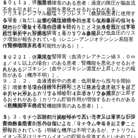
１０．１． 併用禁忌：
９．１．３． 脳血管障害のある患者：過度の降圧が脳血流
不全を引き起こし、病態を悪化させるおそれがある。
アリスキレンフマル酸塩＜ラジレス＞（糖尿病患者に使用す
る場合（ただし、他の降圧治療を行ってもなお血圧のコント
９．１．４． 厳重な減塩療法中の患者：低用量から投与を
ロールが著しく不良の患者を除く））〔２．４参照〕［非致
開始し、増量する場合は徐々に行うこと（急激な血圧低下を
死性脳卒中・腎機能障害・高カリウム血症及び低血圧のリス
起こすおそれがある）〔１１．１．４参照〕。
ク増加が報告されている（レニン−アンジオテンシン系阻害
（腎機能障害患者）
作用が増強される可能性がある）］。
９．２．１． 重篤な腎障害（血清クレアチニン値３．０ｍ
１０．２． 併用注意：
ｇ／ｄＬ以上の場合）のある患者：腎機能を悪化させるおそ
１）． ジゴキシン［血中ジゴキシン濃度が上昇したとの報
れがある。
告がある（機序不明）］。
９．２．２． 血液透析中の患者：低用量から投与を開始
２）． カリウム保持性利尿剤（スピロノラクトン、トリア
し、増量する場合は徐々に行うこと（急激な血圧低下を起こ
ムテレン等）、カリウム補給剤［血清カリウム濃度が上昇す
すおそれがある）〔１１．１．４、１３．２参照〕。
るおそれがある（カリウム貯留作用が増強するおそれがある
（肝機能障害患者）
＜危険因子＞特に腎機能障害のある患者）］。
９．３．１． 胆汁の分泌が極めて悪い患者又は重篤な肝障
３）． リチウム製剤（炭酸リチウム）［アンジオテンシン
害のある患者：投与しないこと〔２．３、９．３．２参
変換酵素阻害剤との併用により、リチウム中毒を起こすこと
照〕。
が報告されている（明確な機序は不明であるが、ナトリウム
イオン不足はリチウムイオンの貯留を促進するといわれてい