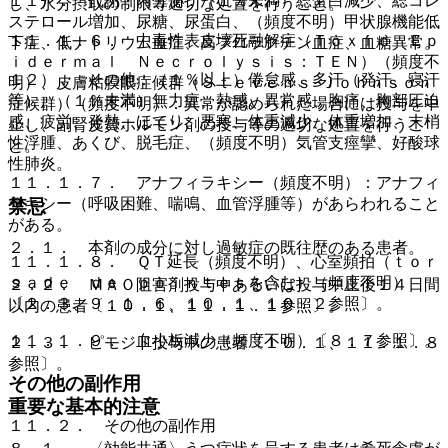
１１）． 代謝・内分泌：（１％未満）総蛋白減少、総コレ
し、水分摂取の制限等適切な処置を行うこと。
ステロール増加、尿糖、尿蛋白、（頻度不明）甲状腺機能低
１１．１．６． 中毒性表皮壊死融解症（Ｔｏｘｉｃ Ｅｐ
下症、低ナトリウム血症、高プロラクチン血症、血糖異常。
ｉｄｅｒｍａｌ Ｎｅｃｒｏｌｙｓｉｓ：ＴＥＮ）（頻度不
１２）． その他：（１％以上）倦怠感、多汗（発汗、寝汗
明）、皮膚粘膜眼症候群（Ｓｔｅｖｅｎｓ−Ｊｏｈｎｓｏｎ
等）、（１％未満）無力症、熱感、異常感、胸痛、胸部圧迫
症候群）（頻度不明）：異常が認められた場合には投与を中
感、疲労、発熱、ほてり、悪寒、体重減少、体重増加、末梢
止し、副腎皮質ホルモン剤の投与等の適切な処置を行うこ
性浮腫、あくび、脱毛症、（頻度不明）気管支痙攣、好酸球
と。
性肺炎。
１１．１．７． アナフィラキシー（頻度不明）：アナフィ
ラキシー（呼吸困難、喘鳴、血管浮腫等）があらわれること
禁忌
がある。
２．１． 本剤の成分に対し過敏症の既往歴のある患者。
１１．１．８． ＱＴ延長（頻度不明）、心室頻拍（ｔｏｒ
ｓａｄｅ ｄｅ ｐｏｉｎｔｅｓを含む）（頻度不明）
２．２． ＭＡＯ阻害剤投与中あるいは投与中止後１４日間
〔２．３、９．１．６、１０．１、１０．２参照〕。
以内の患者〔１０．１、１１．１．１参照〕。
１１．１．９． 血小板減少（頻度不明）〔８．７参照〕。
２．３． ピモジド投与中の患者〔１０．１、１１．１．８
参照〕。
その他の副作用
重要な基本的注意
１１．２． その他の副作用