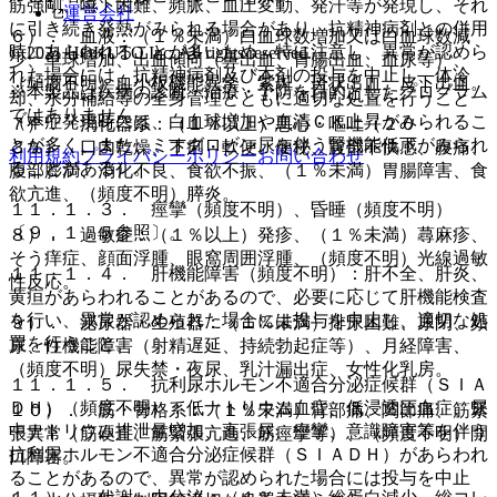
筋強剛、嚥下困難、頻脈、血圧変動、発汗等が発現し、それ
運営会社
に引き続き発熱がみられる場合があり、抗精神病剤との併用
６）． 血液：（１％未満）白血球数増加又は白血球数減
時にあらわれることが多いため、特に注意し、異常が認めら
© 2021 HOKUTO Inc. All rights reserved.
少、単球増加、出血傾向（鼻出血、胃腸出血、血尿等）、
れた場合には、抗精神病剤及び本剤の投与を中止し、体冷
（頻度不明）血小板機能異常、紫斑、斑状出血、皮下出血。
※本製品は疾病の診断・治療・予防を目的としたプログラム
却、水分補給等の全身管理とともに適切な処置を行うこと
ではありません。
（本症発現時には、白血球増加や血清ＣＫ上昇がみられるこ
７）． 消化器系：（１％以上）悪心・嘔吐（２０．
とが多く、また、ミオグロビン尿を伴う腎機能低下がみられ
３％）、口内乾燥、下痢・軟便、便秘、腹部不快感、腹痛、
利用規約
プライバシーポリシー
お問い合わせ
ることがある）。
腹部膨満、消化不良、食欲不振、（１％未満）胃腸障害、食
欲亢進、（頻度不明）膵炎。
１１．１．３． 痙攣（頻度不明）、昏睡（頻度不明）
〔９．１．５参照〕。
８）． 過敏症：（１％以上）発疹、（１％未満）蕁麻疹、
そう痒症、顔面浮腫、眼窩周囲浮腫、（頻度不明）光線過敏
１１．１．４． 肝機能障害（頻度不明）：肝不全、肝炎、
性反応。
黄疸があらわれることがあるので、必要に応じて肝機能検査
を行い、異常が認められた場合には投与を中止し、適切な処
９）． 泌尿器・生殖器：（１％未満）排尿困難、尿閉、頻
置を行うこと。
尿、性機能障害（射精遅延、持続勃起症等）、月経障害、
（頻度不明）尿失禁・夜尿、乳汁漏出症、女性化乳房。
１１．１．５． 抗利尿ホルモン不適合分泌症候群（ＳＩＡ
ＤＨ）（頻度不明）：低ナトリウム血症、低浸透圧血症、尿
１０）． 筋・骨格系：（１％未満）背部痛、関節痛、筋緊
中ナトリウム排泄量増加、高張尿、痙攣、意識障害等を伴う
張異常（筋硬直、筋緊張亢進、筋痙攣等）、（頻度不明）開
抗利尿ホルモン不適合分泌症候群（ＳＩＡＤＨ）があらわれ
口障害。
ることがあるので、異常が認められた場合には投与を中止