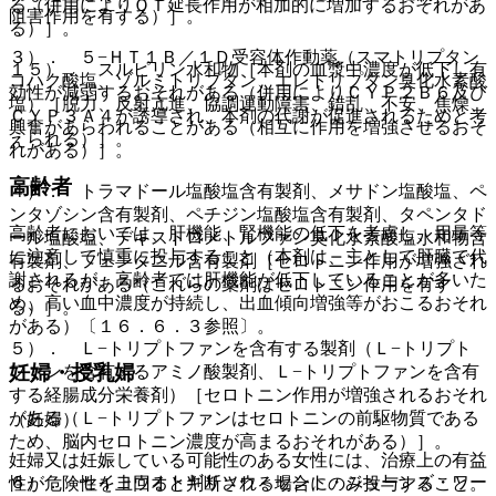
る（併用によりＱＴ延長作用が相加的に増加するおそれがあ
阻害作用を有する）］。
る）］。
３）． ５−ＨＴ１Ｂ／１Ｄ受容体作動薬（スマトリプタン
１５）． スルピリン水和物［本剤の血漿中濃度が低下し有
コハク酸塩、ゾルミトリプタン、エレトリプタン臭化水素酸
効性が減弱するおそれがある（併用によりＣＹＰ２Ｂ６及び
塩）［脱力、反射亢進、協調運動障害、錯乱、不安、焦燥、
ＣＹＰ３Ａ４が誘導され、本剤の代謝が促進されるためと考
興奮があらわれることがある（相互に作用を増強させるおそ
えられる）］。
れがある）］。
高齢者
４）． トラマドール塩酸塩含有製剤、メサドン塩酸塩、ペ
ンタゾシン含有製剤、ペチジン塩酸塩含有製剤、タペンタド
高齢者においては、肝機能、腎機能の低下を考慮し、用量等
ール塩酸塩、デキストロメトルファン臭化水素酸塩水和物含
に注意して慎重に投与すること（本剤は、主として肝臓で代
有製剤、フェンタニル含有製剤［セロトニン作用が増強され
謝されるが、高齢者では肝機能が低下していることが多いた
るおそれがある（これらの薬剤はセロトニン作用を有す
め、高い血中濃度が持続し、出血傾向増強等がおこるおそれ
る）］。
がある）〔１６．６．３参照〕。
５）． Ｌ−トリプトファンを含有する製剤（Ｌ−トリプト
妊婦・授乳婦
ファンを含有するアミノ酸製剤、Ｌ−トリプトファンを含有
する経腸成分栄養剤）［セロトニン作用が増強されるおそれ
がある（Ｌ−トリプトファンはセロトニンの前駆物質である
（妊婦）
ため、脳内セロトニン濃度が高まるおそれがある）］。
妊婦又は妊娠している可能性のある女性には、治療上の有益
６）． セイヨウオトギリソウ＜セント・ジョーンズ・ワー
性が危険性を上回ると判断される場合にのみ投与すること。