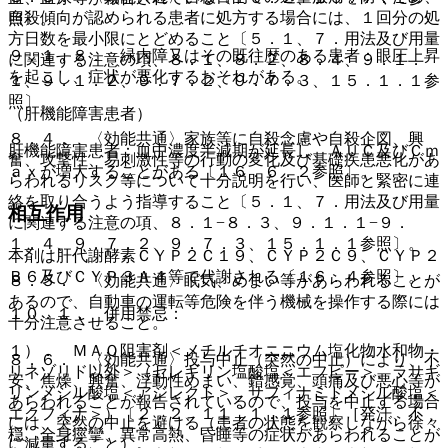
自殺傾向が認められる患者に処方する場合には、１回分の処
照〕。
方日数を最小限にとどめること〔５．１、７．用法及び用量
９．１．８． 緑内障又はその既往歴のある患者：眼圧上昇
に関連する注意の項、８．１、８．２、８．４、９．１．
を起こし、症状が悪化するおそれがある。
１、９．１．２、９．７．２、９．７．３、１５．１．１参
照〕。
（肝機能障害患者）
８．４． 〈効能共通〉家族等に自殺念慮や自殺企図、興
肝機能障害患者：血中濃度半減期が延長し、ＡＵＣ及びＣｍ
奮、攻撃性、易刺激性等の行動の変化及び基礎疾患悪化があ
ａｘが増大することがある〔１６．６．２参照〕。
らわれるリスク等について十分説明を行い、医師と緊密に連
絡を取り合うよう指導すること〔５．１、７．用法及び用量
相互作用
に関連する注意の項、８．１−８．３、９．１．１−９．
１．４、９．７．２、９．７．３、１５．１．１参照〕。
本剤は肝代謝酵素ＣＹＰ２Ｃ１９、ＣＹＰ２Ｃ９、ＣＹＰ２
Ｂ６及びＣＹＰ３Ａ４等で代謝される〔１６．４参照〕。
８．５． 〈効能共通〉眠気、めまい等があらわれることが
あるので、自動車の運転等危険を伴う機械を操作する際には
１０．１． 併用禁忌：
十分注意させること。
１）． ＭＡＯ阻害剤＜メチルチオニニウム塩化物水和物・
８．６． 〈効能共通〉投与中止（突然の中止）により、不
リネゾリド以外＞（セレギリン塩酸塩＜エフピー＞、ラサギ
安、焦燥、興奮、浮動性めまい、錯感覚、頭痛及び悪心等が
リンメシル酸塩＜アジレクト＞、サフィナミドメシル酸塩＜
あらわれることが報告されているので、投与を中止する場合
エクフィナ＞）〔２．２、１１．１．１参照〕［発汗、不
には、突然の中止を避ける（患者の状態を観察しながら徐々
穏、全身痙攣、異常高熱、昏睡等の症状があらわれることが
に減量すること）。