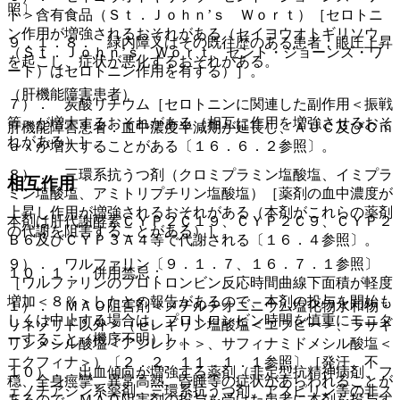
照〕。
ト＞含有食品（Ｓｔ．Ｊｏｈｎ’ｓ Ｗｏｒｔ）［セロトニ
ン作用が増強されるおそれがある（セイヨウオトギリソウ
９．１．８． 緑内障又はその既往歴のある患者：眼圧上昇
（Ｓｔ．Ｊｏｈｎ’ｓ Ｗｏｒｔ、セント・ジョーンズ・ワ
を起こし、症状が悪化するおそれがある。
ート）はセロトニン作用を有する）］。
（肝機能障害患者）
７）． 炭酸リチウム［セロトニンに関連した副作用＜振戦
等＞が増大するおそれがある（相互に作用を増強させるおそ
肝機能障害患者：血中濃度半減期が延長し、ＡＵＣ及びＣｍ
れがある）］。
ａｘが増大することがある〔１６．６．２参照〕。
８）． 三環系抗うつ剤（クロミプラミン塩酸塩、イミプラ
相互作用
ミン塩酸塩、アミトリプチリン塩酸塩）［薬剤の血中濃度が
上昇し作用が増強されるおそれがある（本剤がこれらの薬剤
本剤は肝代謝酵素ＣＹＰ２Ｃ１９、ＣＹＰ２Ｃ９、ＣＹＰ２
の代謝を阻害することがある）］。
Ｂ６及びＣＹＰ３Ａ４等で代謝される〔１６．４参照〕。
９）． ワルファリン〔９．１．７、１６．７．１参照〕
１０．１． 併用禁忌：
［ワルファリンのプロトロンビン反応時間曲線下面積が軽度
増加＜８％＞したとの報告があるので、本剤の投与を開始も
１）． ＭＡＯ阻害剤＜メチルチオニニウム塩化物水和物・
しくは中止する場合は、プロトロンビン時間を慎重にモニタ
リネゾリド以外＞（セレギリン塩酸塩＜エフピー＞、ラサギ
ーすること（機序不明）］。
リンメシル酸塩＜アジレクト＞、サフィナミドメシル酸塩＜
エクフィナ＞）〔２．２、１１．１．１参照〕［発汗、不
１０）． 出血傾向が増強する薬剤（非定型抗精神病剤、フ
穏、全身痙攣、異常高熱、昏睡等の症状があらわれることが
ェノチアジン系薬剤、三環系抗うつ剤、アスピリン等の非ス
あるので、ＭＡＯ阻害剤の投与を受けた患者に本剤を投与す