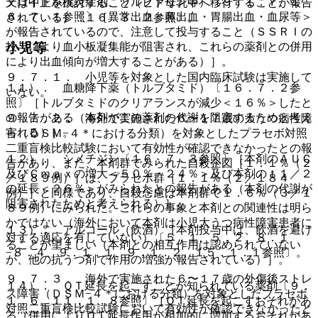
テロイド系抗炎症剤、ワルファリン等）〔９．１．７、１
又は中止を検討すること（ヒト母乳中へ移行することが報告
６．７．１参照〕［異常出血＜鼻出血・胃腸出血・血尿等＞
されている）〔１６．３．２参照〕。
が報告されているので、注意して投与すること（ＳＳＲＩの
小児等
投与により血小板凝集能が阻害され、これらの薬剤との併用
により出血傾向が増大することがある）］。
９．７．１． 小児等を対象とした国内臨床試験は実施して
１１）． 血糖降下薬（トルブタミド）〔１６．７．２参
いない。
照〕［トルブタミドのクリアランスが減少＜１６％＞したと
の報告がある（本剤がこの薬剤の代謝を阻害するためと考え
９．７．２． 海外で実施された６〜１７歳の大うつ病性障
られる）］。
害（ＤＳＭ−４＊における分類）を対象としたプラセボ対照
二重盲検比較試験において有効性が確認できなかったとの報
１２）． シメチジン〔１６．７．３参照〕［本剤のＡＵＣ
告があり、また、本剤群でみられた自殺企図［１．１％（２
及びＣｍａｘの増大＜５０％・２４％＞及び本剤のｔ１／２
／１８９例）］は、プラセボ群［１．１％（２／１８４
の延長＜２６％＞がみられたとの報告がある（本剤の代謝が
例）］と同様であり、自殺念慮は本剤群で１．６％（３／１
阻害されたためと考えられる）］。
８９例）にみられた。これらの事象と本剤との関連性は明ら
かではない（海外において本剤は小児大うつ病性障害患者に
１３）． アルコール（飲酒）［本剤投与中は、飲酒を避け
対する適応を有していない）〔５．１、５．２、８．１
ることが望ましい（本剤との相互作用は認められていない
−８．４、９．１．１、９．１．２、１５．１．１参照〕。
が、他の抗うつ剤で作用の増強が報告されている）］。
９．７．３． 海外で実施された６〜１７歳の外傷後ストレ
１４）． ＱＴ延長を起こすことが知られている薬剤〔９．
ス障害（ＤＳＭ−４＊における分類）を対象としたプラセボ
１．６、１１．１．８参照〕［ＱＴ延長を起こすおそれがあ
対照二重盲検比較試験において有効性が確認できなかったと
る（併用によりＱＴ延長作用が相加的に増加するおそれがあ