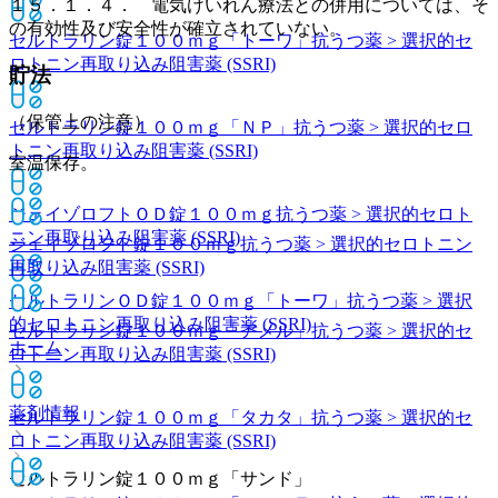
１５．１．４． 電気けいれん療法との併用については、そ
の有効性及び安全性が確立されていない。
セルトラリン錠１００ｍｇ「トーワ」
抗うつ薬 > 選択的セ
ロトニン再取り込み阻害薬 (SSRI)
貯法
（保管上の注意）
セルトラリン錠１００ｍｇ「ＮＰ」
抗うつ薬 > 選択的セロ
トニン再取り込み阻害薬 (SSRI)
室温保存。
ジェイゾロフトＯＤ錠１００ｍｇ
抗うつ薬 > 選択的セロト
ニン再取り込み阻害薬 (SSRI)
ジェイゾロフト錠１００ｍｇ
抗うつ薬 > 選択的セロトニン
再取り込み阻害薬 (SSRI)
セルトラリンＯＤ錠１００ｍｇ「トーワ」
抗うつ薬 > 選択
的セロトニン再取り込み阻害薬 (SSRI)
セルトラリン錠１００ｍｇ「アメル」
抗うつ薬 > 選択的セ
ホーム
ロトニン再取り込み阻害薬 (SSRI)
薬剤情報
セルトラリン錠１００ｍｇ「タカタ」
抗うつ薬 > 選択的セ
ロトニン再取り込み阻害薬 (SSRI)
セルトラリン錠１００ｍｇ「サンド」