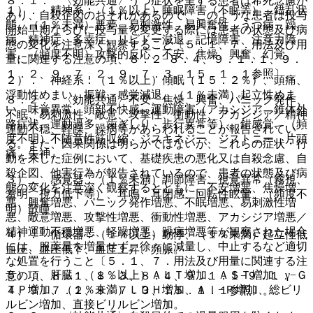
８．１． 〈効能共通〉うつ症状を呈する患者は希死念慮が
１）． 精神系：（１％以上）睡眠障害（不眠等）、錯乱状
あり、自殺企図のおそれがあるので、このような患者は投与
態、（１％未満）悪夢、易刺激性、易興奮性、うつ病、躁
開始早期ならびに投与量を変更する際には患者の状態及び病
病、精神症、多幸症、リビドー減退、記憶障害、注意力障
態の変化を注意深く観察すること〔５．１、７．用法及び用
害、（頻度不明）攻撃的反応、不安、焦燥、興奮、幻覚。
量に関連する注意の項、８．２−８．４、９．１．１、９．
１．２、９．７．２、９．７．３、１５．１．１参照〕。
２）． 神経系：（１％以上）傾眠（１５．２％）、頭痛、
浮動性めまい、振戦、感覚減退、（１％未満）起立性めま
８．２． 〈効能共通〉不安、焦燥、興奮、パニック発作、
い、味覚異常、頭部不快感、運動障害（アカシジア、錐体外
不眠、易刺激性、敵意、攻撃性、衝動性、アカシジア／精神
路症状、運動過多、歯ぎしり、歩行異常等）、錯感覚、（頻
運動不穏、軽躁、躁病等があらわれることが報告されてい
度不明）不随意性筋収縮、ジスキネジー、ジストニー、片頭
る。また、因果関係は明らかではないが、これらの症状・行
痛、失神。
動を来した症例において、基礎疾患の悪化又は自殺念慮、自
殺企図、他害行為が報告されているので、患者の状態及び病
３）． 感覚器：（１％未満）調節障害、視覚異常（霧視、
態の変化を注意深く観察するとともに、不安増悪、焦燥増
羞明、視力低下等）、耳鳴、耳閉感、回転性眩暈、（頻度不
悪、興奮増悪、パニック発作増悪、不眠増悪、易刺激性増
明）散瞳。
悪、敵意増悪、攻撃性増悪、衝動性増悪、アカシジア増悪／
精神運動不穏増悪、軽躁増悪、躁病増悪等が観察された場合
４）． 循環器：（１％以上）動悸、（１％未満）起立性低
には、服薬量を増量せず、徐々に減量し、中止するなど適切
血圧、血圧低下、血圧上昇、頻脈。
な処置を行うこと〔５．１、７．用法及び用量に関連する注
５）． 肝臓：（１％以上）ＡＬＴ増加、ＡＳＴ増加、γ−Ｇ
意の項、８．１、８．３、８．４、９．１．１−９．１．
ＴＰ増加、（１％未満）ＬＤＨ増加、Ａｌ−Ｐ増加、総ビリ
４、９．７．２、９．７．３、１５．１．１参照〕。
ルビン増加、直接ビリルビン増加。