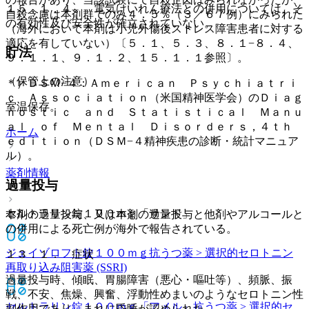
１５．１．４． 電気けいれん療法との併用については、そ
自殺念慮は本剤群でのみ４．５％（３／６７例）にみられた
の有効性及び安全性が確立されていない。
（海外において本剤は小児外傷後ストレス障害患者に対する
適応を有していない）〔５．１、５．３、８．１−８．４、
貯法
９．１．１、９．１．２、１５．１．１参照〕。
（保管上の注意）
＊）ＤＳＭ−４：Ａｍｅｒｉｃａｎ Ｐｓｙｃｈｉａｔｒｉ
ｃ Ａｓｓｏｃｉａｔｉｏｎ（米国精神医学会）のＤｉａｇ
室温保存。
ｎｏｓｔｉｃ ａｎｄ Ｓｔａｔｉｓｔｉｃａｌ Ｍａｎｕ
ａｌ ｏｆ Ｍｅｎｔａｌ Ｄｉｓｏｒｄｅｒｓ，４ｔｈ
ホーム
ｅｄｉｔｉｏｎ（ＤＳＭ−４精神疾患の診断・統計マニュア
ル）。
薬剤情報
過量投与
セルトラリン錠１００ｍｇ「サンド」
本剤の過量投与、又は本剤の過量投与と他剤やアルコールと
の併用による死亡例が海外で報告されている。
ジェイゾロフト錠１００ｍｇ
抗うつ薬 > 選択的セロトニン
１３．１． 症状
再取り込み阻害薬 (SSRI)
過量投与時、傾眠、胃腸障害（悪心・嘔吐等）、頻脈、振
戦、不安、焦燥、興奮、浮動性めまいのようなセロトニン性
セルトラリン錠１００ｍｇ「アメル」
抗うつ薬 > 選択的セ
副作用であり、まれに昏睡が認められた。