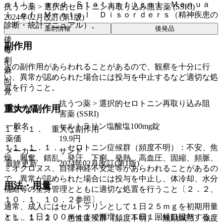
ｓｔｉｃ ａｎｄ Ｓｔａｔｉｓｔｉｃａｌ Ｍａｎｕａ
抗うつ薬 > 選択的セロトニン再取り込み阻害薬 (SSRI)
ｌ ｏｆ Ｍｅｎｔａｌ Ｄｉｓｏｒｄｅｒｓ（精神疾患の
2024年02月改訂(第1版)
診断・統計マニュアル）。
薬剤情報
後発品
後
副作用
毒
劇
次の副作用があらわれることがあるので、観察を十分に行
麻
い、異常が認められた場合には投与を中止するなど適切な処
向
置を行うこと。
覚
抗うつ薬 > 選択的セロトニン再取り込み阻
重大な副作用
薬効分類
害薬 (SSRI)
一般名
セルトラリン塩酸塩100mg錠
１１．１． 重大な副作用
薬価
19.9
円
１１．１．１． セロトニン症候群（頻度不明）：不安、焦
メーカー
サンド
燥、興奮、錯乱、発汗、下痢、発熱、高血圧、固縮、頻脈、
最終更新
2024年02月改訂(第1版)
ミオクロヌス、自律神経不安定等があらわれることがあるの
で、異常が認められた場合には投与を中止し、体冷却、水分
用法・用量
補給等の全身管理とともに適切な処置を行うこと〔２．２、
１０．１、１０．２参照〕。
通常、成人にはセルトラリンとして１日２５ｍｇを初期用量
とし、１日１００ｍｇまで漸増し、１日１回経口投与する。
１１．１．２． 悪性症候群（頻度不明）：無動緘黙、強度