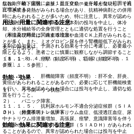
なお、年齢、症状により１日１００ｍｇを超えない範囲で適
筋強剛、嚥下困難、頻脈、血圧変動、発汗等が発現し、それ
宜増減する。
に引き続き発熱がみられる場合があり、抗精神病剤との併用
時にあらわれることが多いため、特に注意し、異常が認めら
用法・用量に関連する注意
れた場合には、抗精神病剤及び本剤の投与を中止し、体冷
却、水分補給等の全身管理とともに適切な処置を行うこと
（用法及び用量に関連する注意）
（本症発現時には、白血球増加や血清ＣＫ上昇がみられるこ
とが多く、また、ミオグロビン尿を伴う腎機能低下がみられ
本剤の投与量は、予測される効果を十分に考慮し、必要最小
ることがある）。
限となるよう、患者ごとに慎重に観察しながら調節すること
〔８．１−８．４、９．１．１、９．１．２、１５．１．１
１１．１．３． 痙攣（頻度不明）、昏睡（頻度不明）
参照〕。
〔９．１．５参照〕。
１１．１．４． 肝機能障害（頻度不明）：肝不全、肝炎、
効能・効果
黄疸があらわれることがあるので、必要に応じて肝機能検査
を行い、異常が認められた場合には投与を中止し、適切な処
１）． うつ病・うつ状態。
置を行うこと。
２）． パニック障害。
１１．１．５． 抗利尿ホルモン不適合分泌症候群（ＳＩＡ
３）． 外傷後ストレス障害。
ＤＨ）（頻度不明）：低ナトリウム血症、低浸透圧血症、尿
中ナトリウム排泄量増加、高張尿、痙攣、意識障害等を伴う
効能・効果に関連する注意
抗利尿ホルモン不適合分泌症候群（ＳＩＡＤＨ）があらわれ
ることがあるので、異常が認められた場合には投与を中止