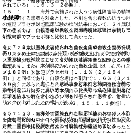
１５．１． 臨床使用に基づく情報
されている）〔１６．３．２参照〕。
１５．１．１． 海外で実施された大うつ病性障害等の精神
小児等
疾患を有する患者を対象とした、本剤を含む複数の抗うつ剤
の短期プラセボ対照臨床試験の検討結果において、２４歳以
９．７．１． 小児等を対象とした国内臨床試験は実施して
下の患者では、自殺念慮や自殺企図の発現のリスクが抗うつ
いない。
剤投与群でプラセボ群と比較して高かった。
９．７．２． 海外で実施された６〜１７歳の大うつ病性障
なお、２５歳以上の患者における自殺念慮や自殺企図の発現
害（ＤＳＭ−４＊における分類）を対象としたプラセボ対照
のリスクの上昇は認められず、６５歳以上においてはそのリ
二重盲検比較試験において有効性が確認できなかったとの報
スクが減少した〔５．１、７．用法及び用量に関連する注意
告があり、また、本剤群でみられた自殺企図［１．１％（２
の項、８．１−８．４、９．１．１、９．１．２、９．７．
／１８９例）］は、プラセボ群［１．１％（２／１８４
２、９．７．３参照〕。
例）］と同様であり、自殺念慮は本剤群で１．６％（３／１
１５．１．２． 主に５０歳以上を対象に実施された海外の
８９例）にみられた。これらの事象と本剤との関連性は明ら
疫学調査において、選択的セロトニン再取り込み阻害剤及び
かではない（海外において本剤は小児大うつ病性障害患者に
三環系抗うつ剤を含む抗うつ剤を投与された患者で、骨折の
対する適応を有していない）〔５．１、５．２、８．１
リスクが上昇したとの報告がある。
−８．４、９．１．１、９．１．２、１５．１．１参照〕。
１５．１．３． 海外で実施された臨床試験において、本剤
９．７．３． 海外で実施された６〜１７歳の外傷後ストレ
を含む選択的セロトニン再取り込み阻害剤が精子特性を変化
ス障害（ＤＳＭ−４＊における分類）を対象としたプラセボ
させ、受精率に影響を与える可能性が報告されている。
対照二重盲検比較試験において有効性が確認できなかったと
の報告があり、当該試験にて自殺企図はみられなかったが、