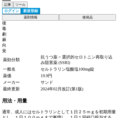
記事
ツール
ログイン
新規登録
薬剤情報
後発品
後
毒
劇
麻
向
覚
抗うつ薬 > 選択的セロトニン再取り込
薬効分類
み阻害薬 (SSRI)
一般名
セルトラリン塩酸塩100mg錠
薬価
19.9
円
メーカー
サンド
最終更新
2024年02月改訂(第1版)
用法・用量
通常、成人にはセルトラリンとして１日２５ｍｇを初期用量
とし、１日１００ｍｇまで漸増し、１日１回経口投与する。