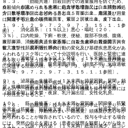
８．３． 〈効能共通〉自殺目的での過量服用を防ぐため、
６）． 血液：（１％未満）白血球数増加又は白血球数減
自殺傾向が認められる患者に処方する場合には、１回分の処
少、単球増加、出血傾向（鼻出血、胃腸出血、血尿等）、
方日数を最小限にとどめること〔５．１、７．用法及び用量
（頻度不明）血小板機能異常、紫斑、斑状出血、皮下出血。
に関連する注意の項、８．１、８．２、８．４、９．１．
１、９．１．２、９．７．２、９．７．３、１５．１．１参
７）． 消化器系：（１％以上）悪心・嘔吐（２０．
照〕。
３％）、口内乾燥、下痢・軟便、便秘、腹部不快感、腹痛、
腹部膨満、消化不良、食欲不振、（１％未満）胃腸障害、食
８．４． 〈効能共通〉家族等に自殺念慮や自殺企図、興
欲亢進、（頻度不明）膵炎。
奮、攻撃性、易刺激性等の行動の変化及び基礎疾患悪化があ
らわれるリスク等について十分説明を行い、医師と緊密に連
８）． 過敏症：（１％以上）発疹、（１％未満）蕁麻疹、
絡を取り合うよう指導すること〔５．１、７．用法及び用量
そう痒症、顔面浮腫、眼窩周囲浮腫、（頻度不明）光線過敏
に関連する注意の項、８．１−８．３、９．１．１−９．
性反応。
１．４、９．７．２、９．７．３、１５．１．１参照〕。
９）． 泌尿器・生殖器：（１％未満）排尿困難、尿閉、頻
８．５． 〈効能共通〉眠気、めまい等があらわれることが
尿、性機能障害（射精遅延、持続勃起症等）、月経障害、
あるので、自動車の運転等危険を伴う機械を操作する際には
（頻度不明）尿失禁・夜尿、乳汁漏出症、女性化乳房。
十分注意させること。
１０）． 筋・骨格系：（１％未満）背部痛、関節痛、筋緊
８．６． 〈効能共通〉投与中止（突然の中止）により、不
張異常（筋硬直、筋緊張亢進、筋痙攣等）、（頻度不明）開
安、焦燥、興奮、浮動性めまい、錯感覚、頭痛及び悪心等が
口障害。
あらわれることが報告されているので、投与を中止する場合
には、突然の中止を避ける（患者の状態を観察しながら徐々
１１）． 代謝・内分泌：（１％未満）総蛋白減少、総コレ