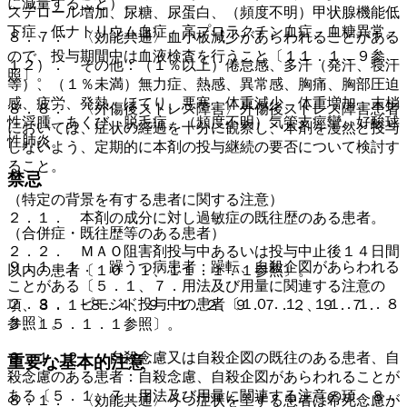
に減量すること）。
ステロール増加、尿糖、尿蛋白、（頻度不明）甲状腺機能低
下症、低ナトリウム血症、高プロラクチン血症、血糖異常。
８．７． 〈効能共通〉血小板減少があらわれることがある
ので、投与期間中は血液検査を行うこと〔１１．１．９参
１２）． その他：（１％以上）倦怠感、多汗（発汗、寝汗
照〕。
等）、（１％未満）無力症、熱感、異常感、胸痛、胸部圧迫
感、疲労、発熱、ほてり、悪寒、体重減少、体重増加、末梢
８．８． 〈外傷後ストレス障害〉外傷後ストレス障害患者
性浮腫、あくび、脱毛症、（頻度不明）気管支痙攣、好酸球
においては、症状の経過を十分に観察し、本剤を漫然と投与
性肺炎。
しないよう、定期的に本剤の投与継続の要否について検討す
ること。
禁忌
（特定の背景を有する患者に関する注意）
２．１． 本剤の成分に対し過敏症の既往歴のある患者。
（合併症・既往歴等のある患者）
２．２． ＭＡＯ阻害剤投与中あるいは投与中止後１４日間
９．１．１． 躁うつ病患者：躁転、自殺企図があらわれる
以内の患者〔１０．１、１１．１．１参照〕。
ことがある〔５．１、７．用法及び用量に関連する注意の
２．３． ピモジド投与中の患者〔１０．１、１１．１．８
項、８．１−８．４、９．１．２、９．７．２、９．７．
参照〕。
３、１５．１．１参照〕。
９．１．２． 自殺念慮又は自殺企図の既往のある患者、自
重要な基本的注意
殺念慮のある患者：自殺念慮、自殺企図があらわれることが
ある〔５．１、７．用法及び用量に関連する注意の項、８．
８．１． 〈効能共通〉うつ症状を呈する患者は希死念慮が