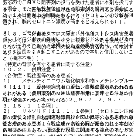
あるので、ＭＡＯ阻害剤の投与を受けた患者に本剤を投与す
る場合、また本剤投与後にＭＡＯ阻害剤を投与する場合に
８．７． 〈効能共通〉血小板減少があらわれることがある
は、１４日間以上の間隔をおくこと（セロトニンの分解が阻
ので、投与期間中は血液検査を行うこと〔１１．１．９参
害され、脳内セロトニン濃度が高まると考えられる）］。
照〕。
２）． ピモジド＜オーラップ＞〔２．３、１１．１．８参
８．８． 〈外傷後ストレス障害〉外傷後ストレス障害患者
照〕［ピモジドとの併用により、ピモジドのＡＵＣ及びＣｍ
においては、症状の経過を十分に観察し、本剤を漫然と投与
ａｘがそれぞれ１．４倍増加したとの報告があり、ピモジド
しないよう、定期的に本剤の投与継続の要否について検討す
はＱＴ延長を引き起こすことがあるので本剤と併用しないこ
ること。
と（機序不明）］。
（特定の背景を有する患者に関する注意）
１０．２． 併用注意：
（合併症・既往歴等のある患者）
１）． メチルチオニニウム塩化物水和物＜メチレンブルー
９．１．１． 躁うつ病患者：躁転、自殺企図があらわれる
＞〔１１．１．１参照〕［セロトニン症候群があらわれるお
ことがある〔５．１、７．用法及び用量に関連する注意の
それがある（併用薬剤のＭＡＯ阻害作用によりセロトニン作
項、８．１−８．４、９．１．２、９．７．２、９．７．
用が増強されると考えられる）］。
３、１５．１．１参照〕。
２）． リネゾリド〔１１．１．１参照〕［セロトニン症候
９．１．２． 自殺念慮又は自殺企図の既往のある患者、自
群の症状（錯乱、協調運動障害、血圧上昇等）があらわれる
殺念慮のある患者：自殺念慮、自殺企図があらわれることが
ことがあり、このような症状があらわれた場合には、本剤と
ある〔５．１、７．用法及び用量に関連する注意の項、８．
併用薬の両方あるいはいずれか一方の投与を中止するなど適