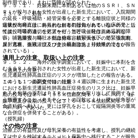
副作用であり、まれに昏睡が認められた。
９．５．１． 妊娠末期に本剤あるいは他のＳＳＲＩ、ＳＮ
ＲＩが投与された女性が出産した新生児において、入院期間
１３．２． 処置
の延長・呼吸補助・経管栄養を必要とする離脱症状と同様の
症状が出産直後にあらわれたとの報告がある（臨床所見とし
過量投与時には、特異的な解毒剤は知られていないので、活
ては、呼吸窮迫、チアノーゼ、無呼吸、発作、体温調節障
性炭投与等の適切な処置を行うこと（催吐は薦められな
害、哺乳障害、嘔吐、低血糖症、筋緊張低下、筋緊張亢進、
い）。過量投与時、本剤は分布容積が大きいので、強制利
反射亢進、振戦、ぴくつき、易刺激性、持続性の泣きが報告
尿、透析、血液灌流及び交換輸血はあまり効果的でない。
されている）。
適用上の注意、取扱い上の注意
９．５．２． 海外の疫学調査において、妊娠中に本剤を含
むＳＳＲＩを投与された女性が出産した新生児において、新
（適用上の注意）
生児遷延性肺高血圧症のリスクが増加したとの報告がある。
このうち１つの調査では、妊娠３４週以降に生まれた新生児
１４．１． 薬剤交付時の注意
における新生児遷延性肺高血圧症発生のリスク比は、妊娠早
ＰＴＰ包装の薬剤はＰＴＰシートから取り出して服用するよ
期の投与では２．４（９５％信頼区間１．２−４．３）、妊
う指導すること（ＰＴＰシートの誤飲により、硬い鋭角部が
娠早期及び後期の投与では３．６（９５％信頼区間１．２
食道粘膜へ刺入し、更には穿孔をおこして縦隔洞炎等の重篤
−８．３）であった。
な合併症を併発することがある）。
（授乳婦）
その他の注意
治療上の有益性及び母乳栄養の有益性を考慮し、授乳の継続
又は中止を検討すること（ヒト母乳中へ移行することが報告