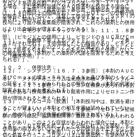
テロイド系抗炎症剤、ワルファリン等）〔９．１．７、１
る場合、また本剤投与後にＭＡＯ阻害剤を投与する場合に
６．７．１参照〕［異常出血＜鼻出血・胃腸出血・血尿等＞
は、１４日間以上の間隔をおくこと（セロトニンの分解が阻
が報告されているので、注意して投与すること（ＳＳＲＩの
害され、脳内セロトニン濃度が高まると考えられる）］。
投与により血小板凝集能が阻害され、これらの薬剤との併用
により出血傾向が増大することがある）］。
２）． ピモジド＜オーラップ＞〔２．３、１１．１．８参
照〕［ピモジドとの併用により、ピモジドのＡＵＣ及びＣｍ
１１）． 血糖降下薬（トルブタミド）〔１６．７．２参
ａｘがそれぞれ１．４倍増加したとの報告があり、ピモジド
照〕［トルブタミドのクリアランスが減少＜１６％＞したと
はＱＴ延長を引き起こすことがあるので本剤と併用しないこ
の報告がある（本剤がこの薬剤の代謝を阻害するためと考え
と（機序不明）］。
られる）］。
１０．２． 併用注意：
１２）． シメチジン〔１６．７．３参照〕［本剤のＡＵＣ
及びＣｍａｘの増大＜５０％・２４％＞及び本剤のｔ１／２
１）． メチルチオニニウム塩化物水和物＜メチレンブルー
の延長＜２６％＞がみられたとの報告がある（本剤の代謝が
＞〔１１．１．１参照〕［セロトニン症候群があらわれるお
阻害されたためと考えられる）］。
それがある（併用薬剤のＭＡＯ阻害作用によりセロトニン作
用が増強されると考えられる）］。
１３）． アルコール（飲酒）［本剤投与中は、飲酒を避け
ることが望ましい（本剤との相互作用は認められていない
２）． リネゾリド〔１１．１．１参照〕［セロトニン症候
が、他の抗うつ剤で作用の増強が報告されている）］。
群の症状（錯乱、協調運動障害、血圧上昇等）があらわれる
ことがあり、このような症状があらわれた場合には、本剤と
１４）． ＱＴ延長を起こすことが知られている薬剤〔９．
併用薬の両方あるいはいずれか一方の投与を中止するなど適
１．６、１１．１．８参照〕［ＱＴ延長を起こすおそれがあ
切な処置を行うこと（リネゾリドは非選択的、可逆的ＭＡＯ