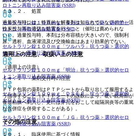
ロトニン再取り込み阻害薬 (SSRI)
１３．２． 処置
過量投与時には、特異的な解毒剤は知られていないので、活
セルトラリン錠１００ｍｇ「タカタ」
抗うつ薬 > 選択的セ
性炭投与等の適切な処置を行うこと（催吐は薦められな
ロトニン再取り込み阻害薬 (SSRI)
い）。過量投与時、本剤は分布容積が大きいので、強制利
尿、透析、血液灌流及び交換輸血はあまり効果的でない。
セルトラリン錠１００ｍｇ「ツルハラ」
抗うつ薬 > 選択的
セロトニン再取り込み阻害薬 (SSRI)
適用上の注意、取扱い上の注意
（適用上の注意）
セルトラリン錠１００ｍｇ「明治」
抗うつ薬 > 選択的セロ
トニン再取り込み阻害薬 (SSRI)
１４．１． 薬剤交付時の注意
ＰＴＰ包装の薬剤はＰＴＰシートから取り出して服用するよ
セルトラリン錠１００ｍｇ「ＤＳＥＰ」
抗うつ薬 > 選択的
う指導すること（ＰＴＰシートの誤飲により、硬い鋭角部が
セロトニン再取り込み阻害薬 (SSRI)
食道粘膜へ刺入し、更には穿孔をおこして縦隔洞炎等の重篤
な合併症を併発することがある）。
セルトラリン錠１００ｍｇ「ＪＧ」
抗うつ薬 > 選択的セロ
その他の注意
トニン再取り込み阻害薬 (SSRI)
１５．１． 臨床使用に基づく情報