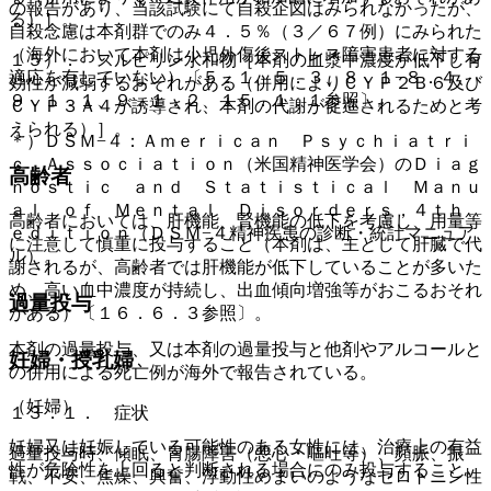
の報告があり、当該試験にて自殺企図はみられなかったが、
る）］。
自殺念慮は本剤群でのみ４．５％（３／６７例）にみられた
（海外において本剤は小児外傷後ストレス障害患者に対する
１５）． スルピリン水和物［本剤の血漿中濃度が低下し有
適応を有していない）〔５．１、５．３、８．１−８．４、
効性が減弱するおそれがある（併用によりＣＹＰ２Ｂ６及び
９．１．１、９．１．２、１５．１．１参照〕。
ＣＹＰ３Ａ４が誘導され、本剤の代謝が促進されるためと考
えられる）］。
＊）ＤＳＭ−４：Ａｍｅｒｉｃａｎ Ｐｓｙｃｈｉａｔｒｉ
ｃ Ａｓｓｏｃｉａｔｉｏｎ（米国精神医学会）のＤｉａｇ
高齢者
ｎｏｓｔｉｃ ａｎｄ Ｓｔａｔｉｓｔｉｃａｌ Ｍａｎｕ
ａｌ ｏｆ Ｍｅｎｔａｌ Ｄｉｓｏｒｄｅｒｓ，４ｔｈ
高齢者においては、肝機能、腎機能の低下を考慮し、用量等
ｅｄｉｔｉｏｎ（ＤＳＭ−４精神疾患の診断・統計マニュア
に注意して慎重に投与すること（本剤は、主として肝臓で代
ル）。
謝されるが、高齢者では肝機能が低下していることが多いた
め、高い血中濃度が持続し、出血傾向増強等がおこるおそれ
過量投与
がある）〔１６．６．３参照〕。
本剤の過量投与、又は本剤の過量投与と他剤やアルコールと
妊婦・授乳婦
の併用による死亡例が海外で報告されている。
（妊婦）
１３．１． 症状
妊婦又は妊娠している可能性のある女性には、治療上の有益
過量投与時、傾眠、胃腸障害（悪心・嘔吐等）、頻脈、振
性が危険性を上回ると判断される場合にのみ投与すること。
戦、不安、焦燥、興奮、浮動性めまいのようなセロトニン性