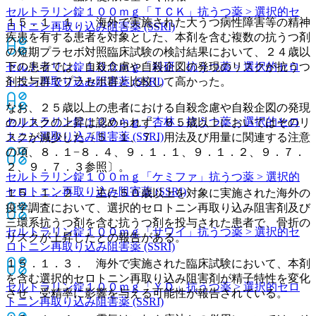
セルトラリン錠１００ｍｇ「ＴＣＫ」
抗うつ薬 > 選択的セ
１５．１．１． 海外で実施された大うつ病性障害等の精神
ロトニン再取り込み阻害薬 (SSRI)
疾患を有する患者を対象とした、本剤を含む複数の抗うつ剤
の短期プラセボ対照臨床試験の検討結果において、２４歳以
下の患者では、自殺念慮や自殺企図の発現のリスクが抗うつ
セルトラリン錠１００ｍｇ「科研」
抗うつ薬 > 選択的セロ
剤投与群でプラセボ群と比較して高かった。
トニン再取り込み阻害薬 (SSRI)
なお、２５歳以上の患者における自殺念慮や自殺企図の発現
セルトラリン錠１００ｍｇ「杏林」
抗うつ薬 > 選択的セロ
のリスクの上昇は認められず、６５歳以上においてはそのリ
トニン再取り込み阻害薬 (SSRI)
スクが減少した〔５．１、７．用法及び用量に関連する注意
の項、８．１−８．４、９．１．１、９．１．２、９．７．
２、９．７．３参照〕。
セルトラリン錠１００ｍｇ「ケミファ」
抗うつ薬 > 選択的
セロトニン再取り込み阻害薬 (SSRI)
１５．１．２． 主に５０歳以上を対象に実施された海外の
疫学調査において、選択的セロトニン再取り込み阻害剤及び
三環系抗うつ剤を含む抗うつ剤を投与された患者で、骨折の
セルトラリン錠１００ｍｇ「サワイ」
抗うつ薬 > 選択的セ
リスクが上昇したとの報告がある。
ロトニン再取り込み阻害薬 (SSRI)
１５．１．３． 海外で実施された臨床試験において、本剤
を含む選択的セロトニン再取り込み阻害剤が精子特性を変化
セルトラリン錠１００ｍｇ「ＹＤ」
抗うつ薬 > 選択的セロ
させ、受精率に影響を与える可能性が報告されている。
トニン再取り込み阻害薬 (SSRI)