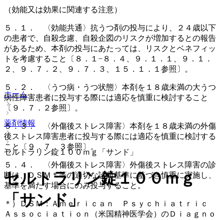
（効能又は効果に関連する注意）
５．１． 〈効能共通〉抗うつ剤の投与により、２４歳以下
の患者で、自殺念慮、自殺企図のリスクが増加するとの報告
があるため、本剤の投与にあたっては、リスクとベネフィッ
トを考慮すること〔８．１−８．４、９．１．１、９．１．
２、９．７．２、９．７．３、１５．１．１参照〕。
５．２． 〈うつ病・うつ状態〉本剤を１８歳未満の大うつ
ホーム
病性障害患者に投与する際には適応を慎重に検討すること
〔９．７．２参照〕。
薬剤情報
５．３． 〈外傷後ストレス障害〉本剤を１８歳未満の外傷
後ストレス障害患者に投与する際には適応を慎重に検討する
こと〔９．７．３参照〕。
セルトラリン錠１００ｍｇ「サンド」
５．４． 〈外傷後ストレス障害〉外傷後ストレス障害の診
セルトラリン錠１００ｍｇ
断は、ＤＳＭ＊等の適切な診断基準に基づき慎重に実施し、
基準を満たす場合にのみ投与すること。
「サンド」
＊）ＤＳＭ：Ａｍｅｒｉｃａｎ Ｐｓｙｃｈｉａｔｒｉｃ
Ａｓｓｏｃｉａｔｉｏｎ（米国精神医学会）のＤｉａｇｎｏ