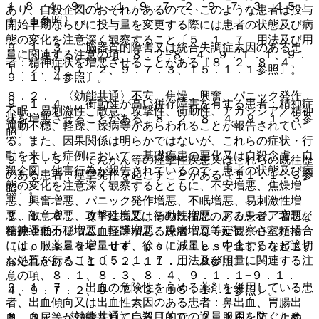
１−８．４、９．１．１、９．７．２、９．７．３、１５．
あり、自殺企図のおそれがあるので、このような患者は投与
１．１参照〕。
開始早期ならびに投与量を変更する際には患者の状態及び病
態の変化を注意深く観察すること〔５．１、７．用法及び用
９．１．３． 脳器質的障害又は統合失調症素因のある患
量に関連する注意の項、８．２−８．４、９．１．１、９．
者：精神症状を増悪させることがある〔８．２、８．４、
１．２、９．７．２、９．７．３、１５．１．１参照〕。
９．１．４参照〕。
８．２． 〈効能共通〉不安、焦燥、興奮、パニック発作、
９．１．４． 衝動性が高い併存障害を有する患者：精神症
不眠、易刺激性、敵意、攻撃性、衝動性、アカシジア／精神
状を増悪させることがある〔８．２、８．４、９．１．３参
運動不穏、軽躁、躁病等があらわれることが報告されてい
照〕。
る。また、因果関係は明らかではないが、これらの症状・行
動を来した症例において、基礎疾患の悪化又は自殺念慮、自
９．１．５． てんかん等の痙攣性疾患又はこれらの既往歴
殺企図、他害行為が報告されているので、患者の状態及び病
のある患者：痙攣発作を起こすことがある〔１１．１．３参
態の変化を注意深く観察するとともに、不安増悪、焦燥増
照〕。
悪、興奮増悪、パニック発作増悪、不眠増悪、易刺激性増
悪、敵意増悪、攻撃性増悪、衝動性増悪、アカシジア増悪／
９．１．６． ＱＴ延長又はその既往歴のある患者、著明な
精神運動不穏増悪、軽躁増悪、躁病増悪等が観察された場合
徐脈や低カリウム血症等がある患者：ＱＴ延長、心室頻拍
には、服薬量を増量せず、徐々に減量し、中止するなど適切
（ｔｏｒｓａｄｅ ｄｅ ｐｏｉｎｔｅｓを含む）を起こす
な処置を行うこと〔５．１、７．用法及び用量に関連する注
おそれがある〔１０．２、１１．１．８参照〕。
意の項、８．１、８．３、８．４、９．１．１−９．１．
９．１．７． 出血の危険性を高める薬剤を併用している患
４、９．７．２、９．７．３、１５．１．１参照〕。
者、出血傾向又は出血性素因のある患者：鼻出血、胃腸出
８．３． 〈効能共通〉自殺目的での過量服用を防ぐため、
血、血尿等が報告されている〔１０．２、１６．７．１参