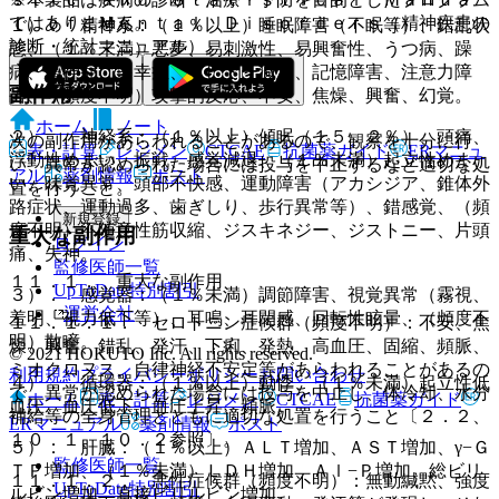
ではありません。
ｌ ｏｆ Ｍｅｎｔａｌ Ｄｉｓｏｒｄｅｒｓ（精神疾患の
１）． 精神系：（１％以上）睡眠障害（不眠等）、錯乱状
診断・統計マニュアル）。
態、（１％未満）悪夢、易刺激性、易興奮性、うつ病、躁
病、精神症、多幸症、リビドー減退、記憶障害、注意力障
副作用
害、（頻度不明）攻撃的反応、不安、焦燥、興奮、幻覚。
ホーム
ノート
２）． 神経系：（１％以上）傾眠（１５．２％）、頭痛、
次の副作用があらわれることがあるので、観察を十分に行
表・計算
レジメン
CTCAE
抗菌薬ガイド
ERマニュ
浮動性めまい、振戦、感覚減退、（１％未満）起立性めま
い、異常が認められた場合には投与を中止するなど適切な処
アル
薬剤情報
ポスト
い、味覚異常、頭部不快感、運動障害（アカシジア、錐体外
置を行うこと。
路症状、運動過多、歯ぎしり、歩行異常等）、錯感覚、（頻
新規登録
度不明）不随意性筋収縮、ジスキネジー、ジストニー、片頭
重大な副作用
ログイン
痛、失神。
監修医師一覧
１１．１． 重大な副作用
UpToDate特別割引
３）． 感覚器：（１％未満）調節障害、視覚異常（霧視、
運営会社
羞明、視力低下等）、耳鳴、耳閉感、回転性眩暈、（頻度不
１１．１．１． セロトニン症候群（頻度不明）：不安、焦
明）散瞳。
燥、興奮、錯乱、発汗、下痢、発熱、高血圧、固縮、頻脈、
© 2021 HOKUTO Inc. All rights reserved.
ミオクロヌス、自律神経不安定等があらわれることがあるの
利用規約
プライバシーポリシー
お問い合わせ
４）． 循環器：（１％以上）動悸、（１％未満）起立性低
で、異常が認められた場合には投与を中止し、体冷却、水分
ホーム
表・計算
レジメン
CTCAE
抗菌薬ガイド
血圧、血圧低下、血圧上昇、頻脈。
補給等の全身管理とともに適切な処置を行うこと〔２．２、
ERマニュアル
薬剤情報
ポスト
１０．１、１０．２参照〕。
５）． 肝臓：（１％以上）ＡＬＴ増加、ＡＳＴ増加、γ−Ｇ
監修医師一覧
ＴＰ増加、（１％未満）ＬＤＨ増加、Ａｌ−Ｐ増加、総ビリ
１１．１．２． 悪性症候群（頻度不明）：無動緘黙、強度
UpToDate特別割引
ルビン増加、直接ビリルビン増加。