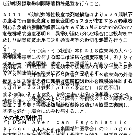
（効能又は効果に関連する注意）
し、水分摂取の制限等適切な処置を行うこと。
５．１． 〈効能共通〉抗うつ剤の投与により、２４歳以下
１１．１．６． 中毒性表皮壊死融解症（Ｔｏｘｉｃ Ｅｐ
の患者で、自殺念慮、自殺企図のリスクが増加するとの報告
ｉｄｅｒｍａｌ Ｎｅｃｒｏｌｙｓｉｓ：ＴＥＮ）（頻度不
があるため、本剤の投与にあたっては、リスクとベネフィッ
明）、皮膚粘膜眼症候群（Ｓｔｅｖｅｎｓ−Ｊｏｈｎｓｏｎ
トを考慮すること〔８．１−８．４、９．１．１、９．１．
症候群）（頻度不明）：異常が認められた場合には投与を中
２、９．７．２、９．７．３、１５．１．１参照〕。
止し、副腎皮質ホルモン剤の投与等の適切な処置を行うこ
と。
５．２． 〈うつ病・うつ状態〉本剤を１８歳未満の大うつ
薬剤情報
病性障害患者に投与する際には適応を慎重に検討すること
１１．１．７． アナフィラキシー（頻度不明）：アナフィ
〔９．７．２参照〕。
ラキシー（呼吸困難、喘鳴、血管浮腫等）があらわれること
薬剤写真、用法用量、効能効果や後発品の情報が一度に参照
がある。
でき、関連情報へ簡単にアクセスができます。
５．３． 〈外傷後ストレス障害〉本剤を１８歳未満の外傷
後ストレス障害患者に投与する際には適応を慎重に検討する
１１．１．８． ＱＴ延長（頻度不明）、心室頻拍（ｔｏｒ
一般名、製品名どちらでも検索可能！
こと〔９．７．３参照〕。
ｓａｄｅ ｄｅ ｐｏｉｎｔｅｓを含む）（頻度不明）
〔２．３、９．１．６、１０．１、１０．２参照〕。
※ ご使用いただく際に、必ず最新の添付文書および安全性
５．４． 〈外傷後ストレス障害〉外傷後ストレス障害の診
情報も併せてご確認下さい。
断は、ＤＳＭ＊等の適切な診断基準に基づき慎重に実施し、
１１．１．９． 血小板減少（頻度不明）〔８．７参照〕。
基準を満たす場合にのみ投与すること。
その他の副作用
＊）ＤＳＭ：Ａｍｅｒｉｃａｎ Ｐｓｙｃｈｉａｔｒｉｃ
Ａｓｓｏｃｉａｔｉｏｎ（米国精神医学会）のＤｉａｇｎｏ
１１．２． その他の副作用
※本製品は疾病の診断・治療・予防を目的としたプログラム
ｓｔｉｃ ａｎｄ Ｓｔａｔｉｓｔｉｃａｌ Ｍａｎｕａ