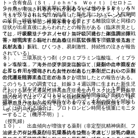
ト＞含有食品（Ｓｔ．Ｊｏｈｎ’ｓ Ｗｏｒｔ）［セロトニ
９．５．１． 妊娠末期に本剤あるいは他のＳＳＲＩ、ＳＮ
ン作用が増強されるおそれがある（セイヨウオトギリソウ
ＲＩが投与された女性が出産した新生児において、入院期間
（Ｓｔ．Ｊｏｈｎ’ｓ Ｗｏｒｔ、セント・ジョーンズ・ワ
の延長・呼吸補助・経管栄養を必要とする離脱症状と同様の
ート）はセロトニン作用を有する）］。
症状が出産直後にあらわれたとの報告がある（臨床所見とし
７）． 炭酸リチウム［セロトニンに関連した副作用＜振戦
ては、呼吸窮迫、チアノーゼ、無呼吸、発作、体温調節障
等＞が増大するおそれがある（相互に作用を増強させるおそ
害、哺乳障害、嘔吐、低血糖症、筋緊張低下、筋緊張亢進、
れがある）］。
反射亢進、振戦、ぴくつき、易刺激性、持続性の泣きが報告
されている）。
８）． 三環系抗うつ剤（クロミプラミン塩酸塩、イミプラ
ミン塩酸塩、アミトリプチリン塩酸塩）［薬剤の血中濃度が
９．５．２． 海外の疫学調査において、妊娠中に本剤を含
上昇し作用が増強されるおそれがある（本剤がこれらの薬剤
むＳＳＲＩを投与された女性が出産した新生児において、新
の代謝を阻害することがある）］。
生児遷延性肺高血圧症のリスクが増加したとの報告がある。
このうち１つの調査では、妊娠３４週以降に生まれた新生児
９）． ワルファリン〔９．１．７、１６．７．１参照〕
における新生児遷延性肺高血圧症発生のリスク比は、妊娠早
［ワルファリンのプロトロンビン反応時間曲線下面積が軽度
期の投与では２．４（９５％信頼区間１．２−４．３）、妊
増加＜８％＞したとの報告があるので、本剤の投与を開始も
娠早期及び後期の投与では３．６（９５％信頼区間１．２
しくは中止する場合は、プロトロンビン時間を慎重にモニタ
−８．３）であった。
ーすること（機序不明）］。
（授乳婦）
１０）． 出血傾向が増強する薬剤（非定型抗精神病剤、フ
ェノチアジン系薬剤、三環系抗うつ剤、アスピリン等の非ス
治療上の有益性及び母乳栄養の有益性を考慮し、授乳の継続