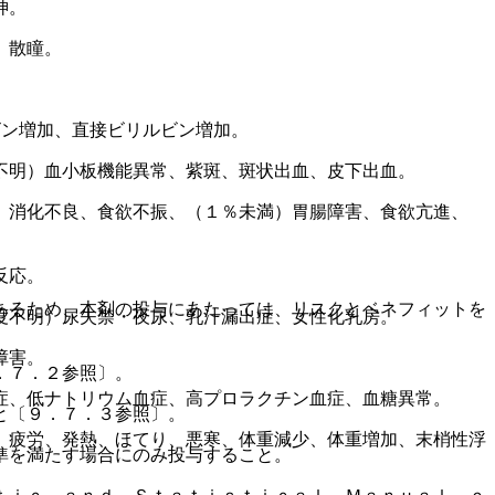
神。
）散瞳。
ビン増加、直接ビリルビン増加。
不明）血小板機能異常、紫斑、斑状出血、皮下出血。
、消化不良、食欲不振、（１％未満）胃腸障害、食欲亢進、
反応。
あるため、本剤の投与にあたっては、リスクとベネフィットを
度不明）尿失禁・夜尿、乳汁漏出症、女性化乳房。
障害。
．７．２参照〕。
症、低ナトリウム血症、高プロラクチン血症、血糖異常。
と〔９．７．３参照〕。
、疲労、発熱、ほてり、悪寒、体重減少、体重増加、末梢性浮
準を満たす場合にのみ投与すること。