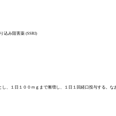
込み阻害薬 (SSRI)
とし、１日１００ｍｇまで漸増し、１日１回経口投与する。な