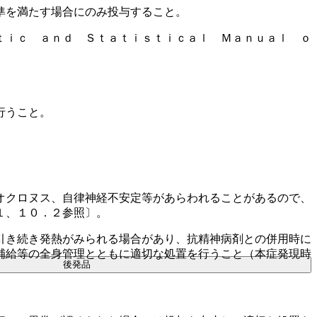
準を満たす場合にのみ投与すること。
ｔｉｃ ａｎｄ Ｓｔａｔｉｓｔｉｃａｌ Ｍａｎｕａｌ ｏ
行うこと。
オクロヌス、自律神経不安定等があらわれることがあるので、
１、１０．２参照〕。
引き続き発熱がみられる場合があり、抗精神病剤との併用時に
補給等の全身管理とともに適切な処置を行うこと（本症発現時
後発品
。