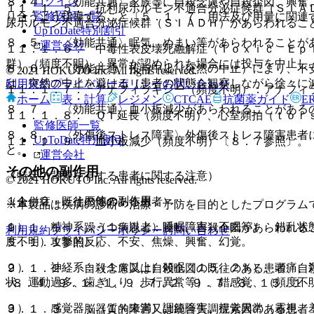
ログイン
８．４． 〈効能共通〉家族等に自殺念慮や自殺企図、興奮
１１．１．５． 抗利尿ホルモン不適合分泌症候群（ＳＩＡ
監修医師一覧
り合うよう指導すること〔５．１、７．用法及び用量に関連
尿ホルモン不適合分泌症候群（ＳＩＡＤＨ）があらわれるこ
UpToDate特別割引
８．５． 〈効能共通〉眠気、めまい等があらわれることが
運営会社
１１．１．６． 中毒性表皮壊死融解症（Ｔｏｘｉｃ Ｅｐ
群）（頻度不明）：異常が認められた場合には投与を中止し
８．６． 〈効能共通〉投与中止（突然の中止）により、不
© 2021 HOKUTO Inc. All rights reserved.
は、突然の中止を避ける（患者の状態を観察しながら徐々に
利用規約
プライバシーポリシー
お問い合わせ
１１．１．７． アナフィラキシー（頻度不明）：アナフィ
ホーム
表・計算
レジメン
CTCAE
抗菌薬ガイド
E
８．７． 〈効能共通〉血小板減少があらわれることがある
１１．１．８． ＱＴ延長（頻度不明）、心室頻拍（ｔｏｒ
監修医師一覧
８．８． 〈外傷後ストレス障害〉外傷後ストレス障害患者
UpToDate特別割引
１１．１．９． 血小板減少（頻度不明）〔８．７参照〕。
と。
運営会社
その他の副作用
（特定の背景を有する患者に関する注意）
© 2021 HOKUTO Inc. All rights reserved.
１１．２． その他の副作用
（合併症・既往歴等のある患者）
※本製品は疾病の診断・治療・予防を目的としたプログラム
１）． 精神系：（１％以上）睡眠障害（不眠等）、錯乱状
９．１．１． 躁うつ病患者：躁転、自殺企図があらわれる
利用規約
プライバシーポリシー
お問い合わせ
度不明）攻撃的反応、不安、焦燥、興奮、幻覚。
５．１．１参照〕。
２）． 神経系：（１％以上）傾眠（１５．２％）、頭痛、
９．１．２． 自殺念慮又は自殺企図の既往のある患者、自
状、運動過多、歯ぎしり、歩行異常等）、錯感覚、（頻度不
−８．４、９．１．１、９．７．２、９．７．３、１５．１
３）． 感覚器：（１％未満）調節障害、視覚異常（霧視、
９．１．３． 脳器質的障害又は統合失調症素因のある患者