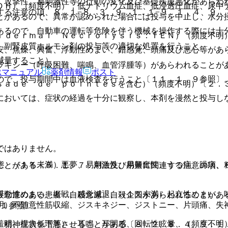
、攻撃性、易刺激性等の行動の変化及び基礎疾患悪化があらわ
ＤＨ）（頻度不明）：低ナトリウム血症、低浸透圧血症、尿中
する注意の項、８．１−８．３、９．１．１−９．１．４、９．
とがあるので、異常が認められた場合には投与を中止し、水分
あるので、自動車の運転等危険を伴う機械を操作する際には十
ｉｄｅｒｍａｌ Ｎｅｃｒｏｌｙｓｉｓ：ＴＥＮ）（頻度不明
、副腎皮質ホルモン剤の投与等の適切な処置を行うこと。
安、焦燥、興奮、浮動性めまい、錯感覚、頭痛及び悪心等があ
減量すること）。
ラキシー（呼吸困難、喘鳴、血管浮腫等）があらわれることが
Rマニュアル
薬剤情報
ポスト
ので、投与期間中は血液検査を行うこと〔１１．１．９参照〕
ｓａｄｅ ｄｅ ｐｏｉｎｔｅｓを含む）（頻度不明）〔２．
においては、症状の経過を十分に観察し、本剤を漫然と投与し
ではありません。
態、（１％未満）悪夢、易刺激性、易興奮性、うつ病、躁病、
ことがある〔５．１、７．用法及び用量に関連する注意の項、
浮動性めまい、振戦、感覚減退、（１％未満）起立性めまい、
殺念慮のある患者：自殺念慮、自殺企図があらわれることがあ
明）不随意性筋収縮、ジスキネジー、ジストニー、片頭痛、失
．１参照〕。
羞明、視力低下等）、耳鳴、耳閉感、回転性眩暈、（頻度不明
：精神症状を増悪させることがある〔８．２、８．４、９．１