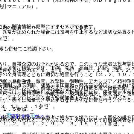
Ａｓｓｏｃｉａｔｉｏｎ（米国精神医学会）のＤｉａｇｎｏｓ
統計マニュアル）。
でき、関連情報へ簡単にアクセスができます。
以内の患者〔１０．１、１１．１．１参照〕。
、異常が認められた場合には投与を中止するなど適切な処置を
参照〕。
報も併せてご確認下さい。
あり、自殺企図のおそれがあるので、このような患者は投与開
燥、興奮、錯乱、発汗、下痢、発熱、高血圧、固縮、頻脈、ミ
関連する注意の項、８．２−８．４、９．１．１、９．１．２
等の全身管理とともに適切な処置を行うこと〔２．２、１０．
不眠、易刺激性、敵意、攻撃性、衝動性、アカシジア／精神運
ではありません。
筋強剛、嚥下困難、頻脈、血圧変動、発汗等が発現し、それに
した症例において、基礎疾患の悪化又は自殺念慮、自殺企図、
場合には、抗精神病剤及び本剤の投与を中止し、体冷却、水分
、パニック発作増悪、不眠増悪、易刺激性増悪、敵意増悪、攻
た、ミオグロビン尿を伴う腎機能低下がみられることがある）
せず、徐々に減量し、中止するなど適切な処置を行うこと〔５
．３、１５．１．１参照〕。
．１．５参照〕。
アル
薬剤情報
ポスト
自殺傾向が認められる患者に処方する場合には、１回分の処方
黄疸があらわれることがあるので、必要に応じて肝機能検査を
．１．２、９．７．２、９．７．３、１５．１．１参照〕。