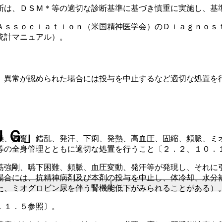
断は、ＤＳＭ＊等の適切な診断基準に基づき慎重に実施し、基
Ａｓｓｏｃｉａｔｉｏｎ（米国精神医学会）のＤｉａｇｎｏｓ
統計マニュアル）。
、異常が認められた場合には投与を中止するなど適切な処置を
ＪＧ」
燥、興奮、錯乱、発汗、下痢、発熱、高血圧、固縮、頻脈、ミ
等の全身管理とともに適切な処置を行うこと〔２．２、１０．
筋強剛、嚥下困難、頻脈、血圧変動、発汗等が発現し、それに
場合には、抗精神病剤及び本剤の投与を中止し、体冷却、水分
た、ミオグロビン尿を伴う腎機能低下がみられることがある）
．１．５参照〕。