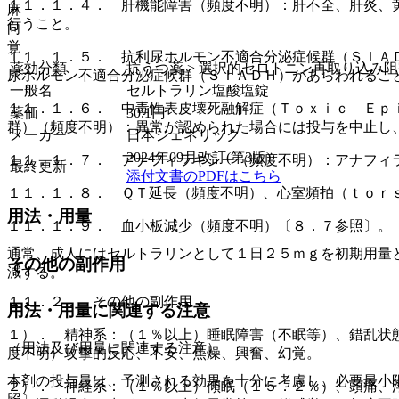
１１．１．４． 肝機能障害（頻度不明）：肝不全、肝炎、
麻
行うこと。
向
覚
１１．１．５． 抗利尿ホルモン不適合分泌症候群（ＳＩＡ
薬効分類
抗うつ薬 > 選択的セロトニン再取り込み阻害薬
尿ホルモン不適合分泌症候群（ＳＩＡＤＨ）があらわれるこ
一般名
セルトラリン塩酸塩錠
１１．１．６． 中毒性表皮壊死融解症（Ｔｏｘｉｃ Ｅｐ
薬価
30.1
円
群）（頻度不明）：異常が認められた場合には投与を中止し
メーカー
日本ジェネリック
2024年09月改訂(第3版)
１１．１．７． アナフィラキシー（頻度不明）：アナフィ
最終更新
添付文書のPDFはこちら
１１．１．８． ＱＴ延長（頻度不明）、心室頻拍（ｔｏｒ
用法・用量
１１．１．９． 血小板減少（頻度不明）〔８．７参照〕。
通常、成人にはセルトラリンとして１日２５ｍｇを初期用量
その他の副作用
減する。
１１．２． その他の副作用
用法・用量に関連する注意
１）． 精神系：（１％以上）睡眠障害（不眠等）、錯乱状
（用法及び用量に関連する注意）
度不明）攻撃的反応、不安、焦燥、興奮、幻覚。
本剤の投与量は、予測される効果を十分に考慮し、必要最小
２）． 神経系：（１％以上）傾眠（１５．２％）、頭痛、