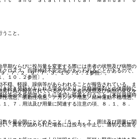
ｔｉｃ ａｎｄ Ｓｔａｔｉｓｔｉｃａｌ Ｍａｎｕａｌ ｏ
行うこと。
始早期ならびに投与量を変更する際には患者の状態及び病態の
オクロヌス、自律神経不安定等があらわれることがあるので、
、９．７．２、９．７．３、１５．１．１参照〕。
１、１０．２参照〕。
動不穏、軽躁、躁病等があらわれることが報告されている。ま
引き続き発熱がみられる場合があり、抗精神病剤との併用時に
他害行為が報告されているので、患者の状態及び病態の変化を
補給等の全身管理とともに適切な処置を行うこと（本症発現時
撃性増悪、衝動性増悪、アカシジア増悪／精神運動不穏増悪、
。
．１、７．用法及び用量に関連する注意の項、８．１、８．
日数を最小限にとどめること〔５．１、７．用法及び用量に関
行い、異常が認められた場合には投与を中止し、適切な処置を