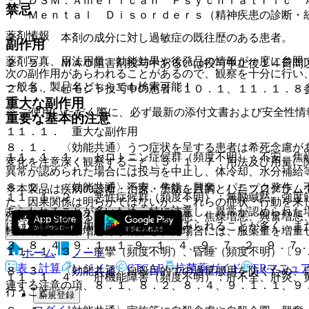
＊）ＤＳＭ：Ａｍｅｒｉｃａｎ Ｐｓｙｃｈｉａｔｒｉｃ 
禁忌
ｆ Ｍｅｎｔａｌ Ｄｉｓｏｒｄｅｒｓ（精神疾患の診断・
薬剤情報
２．１． 本剤の成分に対し過敏症の既往歴のある患者。
副作用
薬剤写真、用法用量、効能効果や後発品の情報が一度に参照
２．２． ＭＡＯ阻害剤投与中あるいは投与中止後１４日間
次の副作用があらわれることがあるので、観察を十分に行い
一般名、製品名どちらでも検索可能！
２．３． ピモジド投与中の患者〔１０．１、１１．１．８
重大な副作用
※ ご使用いただく際に、必ず最新の添付文書および安全性情
重要な基本的注意
１１．１． 重大な副作用
８．１． 〈効能共通〉うつ症状を呈する患者は希死念慮が
１１．１．１． セロトニン症候群（頻度不明）：不安、焦
変化を注意深く観察すること〔５．１、７．用法及び用量に
異常が認められた場合には投与を中止し、体冷却、水分補給
８．２． 〈効能共通〉不安、焦燥、興奮、パニック発作、
※本製品は疾病の診断・治療・予防を目的としたプログラム
１１．１．２． 悪性症候群（頻度不明）：無動緘黙、強度
た、因果関係は明らかではないが、これらの症状・行動を来
あらわれることが多いため、特に注意し、異常が認められた
注意深く観察するとともに、不安増悪、焦燥増悪、興奮増悪
には、白血球増加や血清ＣＫ上昇がみられることが多く、ま
軽躁増悪、躁病増悪等が観察された場合には、服薬量を増量
３、８．４、９．１．１−９．１．４、９．７．２、９．７
１１．１．３． 痙攣（頻度不明）、昏睡（頻度不明）〔９
ホーム
ノート
表・計算
レジメン
CTCAE
抗菌薬ガイド
ERマニュ
８．３． 〈効能共通〉自殺目的での過量服用を防ぐため、
１１．１．４． 肝機能障害（頻度不明）：肝不全、肝炎、
連する注意の項、８．１、８．２、８．４、９．１．１、９
行うこと。
新規登録