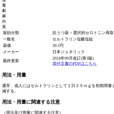
毒
劇
麻
向
覚
薬効分類
抗うつ薬 > 選択的セロトニン再取り
一般名
セルトラリン塩酸塩錠
薬価
30.1
円
メーカー
日本ジェネリック
2024年09月改訂(第3版)
最終更新
添付文書のPDFはこちら
用法・用量
通常、成人にはセルトラリンとして１日２５ｍｇを初期用量
減する。
用法・用量に関連する注意
（用法及び用量に関連する注意）