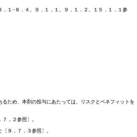
８．１−８．４、９．１．１、９．１．２、１５．１．１参
あるため、本剤の投与にあたっては、リスクとベネフィットを
．７．２参照〕。
と〔９．７．３参照〕。