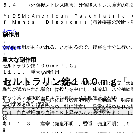
５．４． 〈外傷後ストレス障害〉外傷後ストレス障害の診
＊）ＤＳＭ：Ａｍｅｒｉｃａｎ Ｐｓｙｃｈｉａｔｒｉｃ 
ｆ Ｍｅｎｔａｌ Ｄｉｓｏｒｄｅｒｓ（精神疾患の診断・
ホーム
副作用
次の副作用があらわれることがあるので、観察を十分に行い
薬剤情報
重大な副作用
セルトラリン錠１００ｍｇ「ＪＧ」
１１．１． 重大な副作用
セルトラリン錠１００ｍｇ「
１１．１．１． セロトニン症候群（頻度不明）：不安、焦
異常が認められた場合には投与を中止し、体冷却、水分補給
抗うつ薬 > 選択的セロトニン再取り込み阻害薬 (SSRI)
１１．１．２． 悪性症候群（頻度不明）：無動緘黙、強度
2024年09月改訂(第3版)
あらわれることが多いため、特に注意し、異常が認められた
薬剤情報
には、白血球増加や血清ＣＫ上昇がみられることが多く、ま
後
毒
１１．１．３． 痙攣（頻度不明）、昏睡（頻度不明）〔９
劇