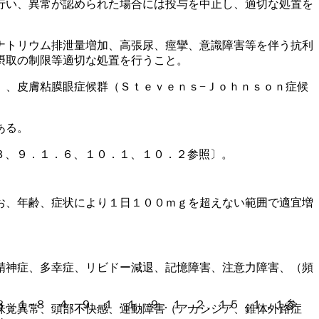
行い、異常が認められた場合には投与を中止し、適切な処置を
ナトリウム排泄量増加、高張尿、痙攣、意識障害等を伴う抗利
摂取の制限等適切な処置を行うこと。
）、皮膚粘膜眼症候群（Ｓｔｅｖｅｎｓ−Ｊｏｈｎｓｏｎ症候
ある。
３、９．１．６、１０．１、１０．２参照〕。
お、年齢、症状により１日１００ｍｇを超えない範囲で適宜増
精神症、多幸症、リビドー減退、記憶障害、注意力障害、（頻
８．１−８．４、９．１．１、９．１．２、１５．１．１参
味覚異常、頭部不快感、運動障害（アカシジア、錐体外路症