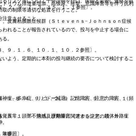
れるリスク等について十分説明を行い、医師と緊密に連絡を取
ナトリウム排泄量増加、高張尿、痙攣、意識障害等を伴う抗利
７．２、９．７．３、１５．１．１参照〕。
摂取の制限等適切な処置を行うこと。
分注意させること。
）、皮膚粘膜眼症候群（Ｓｔｅｖｅｎｓ−Ｊｏｈｎｓｏｎ症候
らわれることが報告されているので、投与を中止する場合に
ある。
。
３、９．１．６、１０．１、１０．２参照〕。
ないよう、定期的に本剤の投与継続の要否について検討するこ
精神症、多幸症、リビドー減退、記憶障害、注意力障害、（頻
８．１−８．４、９．１．２、９．７．２、９．７．３、１
味覚異常、頭部不快感、運動障害（アカシジア、錐体外路症
る〔５．１、７．用法及び用量に関連する注意の項、８．１
神。
）散瞳。
．４参照〕。