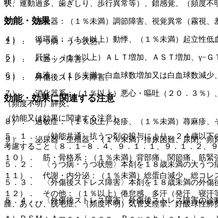
照〕。
状、運動過多、歯ぎしり、歩行異常等）、錯感覚、（頻度不
効能・効果
３）． 感覚器：（１％未満）調節障害、視覚異常（霧視、
４）． 循環器：（１％以上）動悸、（１％未満）起立性低
１）． うつ病・うつ状態。
５）． 肝臓：（１％以上）ＡＬＴ増加、ＡＳＴ増加、γ−Ｇ
２）． パニック障害。
６）． 血液：（１％未満）白血球数増加又は白血球数減少
３）． 外傷後ストレス障害。
７）． 消化器系：（１％以上）悪心・嘔吐（２０．３％）
効能・効果に関連する注意
（頻度不明）膵炎。
（効能又は効果に関連する注意）
８）． 過敏症：（１％以上）発疹、（１％未満）蕁麻疹、
５．１． 〈効能共通〉抗うつ剤の投与により、２４歳以下
９）． 泌尿器・生殖器：（１％未満）排尿困難、尿閉、頻
考慮すること〔８．１−８．４、９．１．１、９．１．２、
１０）． 筋・骨格系：（１％未満）背部痛、関節痛、筋緊
５．２． 〈うつ病・うつ状態〉本剤を１８歳未満の大うつ
１１）． 代謝・内分泌：（１％未満）総蛋白減少、総コレ
５．３． 〈外傷後ストレス障害〉本剤を１８歳未満の外傷
１２）． その他：（１％以上）倦怠感、多汗（発汗、寝汗
５．４． 〈外傷後ストレス障害〉外傷後ストレス障害の診
腫、あくび、脱毛症、（頻度不明）気管支痙攣、好酸球性肺