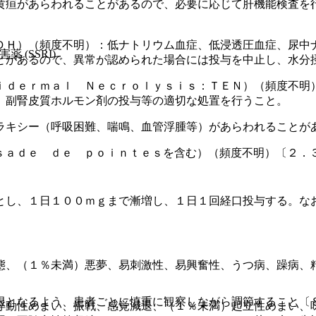
黄疸があらわれることがあるので、必要に応じて肝機能検査を
ＤＨ）（頻度不明）：低ナトリウム血症、低浸透圧血症、尿中
 (SSRI)
とがあるので、異常が認められた場合には投与を中止し、水分
ｉｄｅｒｍａｌ Ｎｅｃｒｏｌｙｓｉｓ：ＴＥＮ）（頻度不明
、副腎皮質ホルモン剤の投与等の適切な処置を行うこと。
ラキシー（呼吸困難、喘鳴、血管浮腫等）があらわれることが
ｓａｄｅ ｄｅ ｐｏｉｎｔｅｓを含む）（頻度不明）〔２．
とし、１日１００ｍｇまで漸増し、１日１回経口投与する。な
態、（１％未満）悪夢、易刺激性、易興奮性、うつ病、躁病、
限となるよう、患者ごとに慎重に観察しながら調節すること〔
浮動性めまい、振戦、感覚減退、（１％未満）起立性めまい、