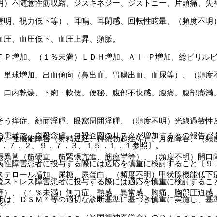
明）不随意性筋収縮、ジスキネジー、ジストニー、片頭痛、失
羞明、視力低下等）、耳鳴、耳閉感、回転性眩暈、（頻度不明
血圧、血圧低下、血圧上昇、頻脈。
ＴＰ増加、（１％未満）ＬＤＨ増加、Ａｌ−Ｐ増加、総ビリル
、単球増加、出血傾向（鼻出血、胃腸出血、血尿等）、（頻度
、口内乾燥、下痢・軟便、便秘、腹部不快感、腹痛、腹部膨満
そう痒症、顔面浮腫、眼窩周囲浮腫、（頻度不明）光線過敏性
の患者で、自殺念慮、自殺企図のリスクが増加するとの報告が
尿、性機能障害（射精遅延、持続勃起症等）、月経障害、（頻
９．７．２、９．７．３、１５．１．１参照〕。
張異常（筋硬直、筋緊張亢進、筋痙攣等）、（頻度不明）開口
病性障害患者に投与する際には適応を慎重に検討すること〔９
ステロール増加、尿糖、尿蛋白、（頻度不明）甲状腺機能低下
後ストレス障害患者に投与する際には適応を慎重に検討するこ
等）、（１％未満）無力症、熱感、異常感、胸痛、胸部圧迫感
断は、ＤＳＭ＊等の適切な診断基準に基づき慎重に実施し、基
炎。