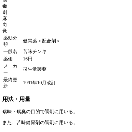
毒
劇
麻
向
覚
薬効分
健胃薬＜配合剤＞
類
一般名
苦味チンキ
薬価
16
円
メーカ
司生堂製薬
ー
最終更
1991年10月改訂
新
用法・用量
矯味・矯臭の目的で調剤に用いる。
また、苦味健胃剤の調剤に用いる。