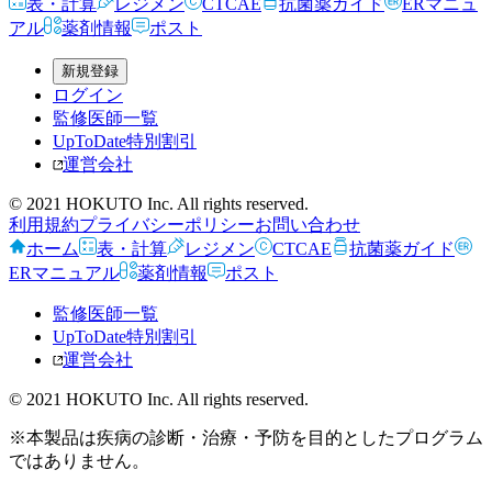
表・計算
レジメン
CTCAE
抗菌薬ガイド
ERマニュ
アル
薬剤情報
ポスト
新規登録
ログイン
監修医師一覧
UpToDate特別割引
運営会社
© 2021 HOKUTO Inc. All rights reserved.
利用規約
プライバシーポリシー
お問い合わせ
ホーム
表・計算
レジメン
CTCAE
抗菌薬ガイド
ERマニュアル
薬剤情報
ポスト
監修医師一覧
UpToDate特別割引
運営会社
© 2021 HOKUTO Inc. All rights reserved.
※本製品は疾病の診断・治療・予防を目的としたプログラム
ではありません。