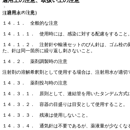
適用上の注意、取扱い上の注意
（適用上の注意）
注射用水＊（光）
１４．１． 全般的な注意
１４．１．１． 使用時には、感染に対する配慮をすること
１４．１．２． 注射針や輸液セットのびん針は、ゴム栓の
た、針は同一箇所に繰り返し刺さないこと。
１４．２． 薬剤調製時の注意
注射剤の溶解希釈剤として使用する場合は、注射用水が適切
１４．３． 薬剤投与時の注意
１４．３．１． 原則として、連結管を用いたタンデム方式
１４．３．２． 容器の目盛りは目安として使用すること。
１４．３．３． 残液は使用しないこと。
１４．３．４． 通気針は不要であるが、薬液量が少なくな