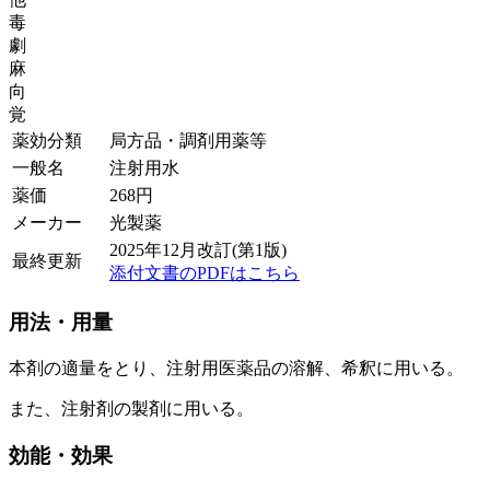
毒
劇
麻
向
覚
薬効分類
局方品・調剤用薬等
一般名
注射用水
薬価
268
円
メーカー
光製薬
2025年12月改訂(第1版)
最終更新
添付文書のPDFはこちら
用法・用量
本剤の適量をとり、注射用医薬品の溶解、希釈に用いる。
また、注射剤の製剤に用いる。
効能・効果