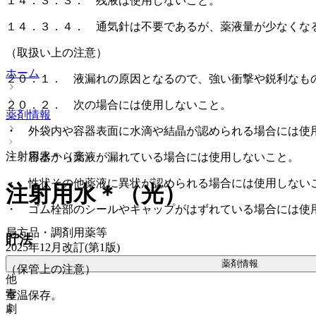
１４．３．３． 残液は使用しないこと。
１４．３．４． 通気針は不要であるが、薬液量が少なくな
（取扱い上の注意）
ホーム
２０．１． 液漏れの原因となるので、強い衝撃や鋭利なも
２０．２． 次の場合には使用しないこと。
薬剤情報
・ 外袋内や容器表面に水滴や結晶が認められる場合には使
注射用水＊（光）
・ 容器から薬液が漏れている場合には使用しないこと。
・ 性状その他薬液に異状が認められる場合には使用しない
注射用水＊（光）
・ ゴム栓部のシールやキャップがはずれている場合には使
局方品・調剤用薬等
貯法
2025年12月改訂(第1版)
薬剤情報
（保管上の注意）
他
毒
室温保存。
劇