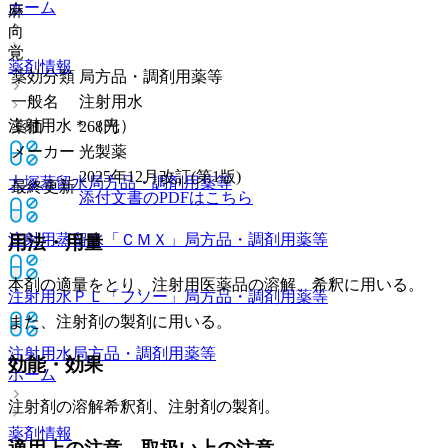
ホーム
麻
向
覚
薬剤情報
薬効分類
局方品・調剤用薬等
一般名
注射用水
注射用水＊（光）
薬価
268
円
メーカー
光製薬
2025年12月改訂(第1版)
大塚蒸留水
局方品・調剤用薬等
最終更新
添付文書のPDFはこちら
注射用蒸留水「ＣＭＸ」
局方品・調剤用薬等
用法・用量
本剤の適量をとり、注射用医薬品の溶解、希釈に用いる。
注射用水ＰＬ「フソー」
局方品・調剤用薬等
また、注射剤の製剤に用いる。
注射用水
局方品・調剤用薬等
効能・効果
ホーム
注射剤の溶解希釈剤、注射剤の製剤。
薬剤情報