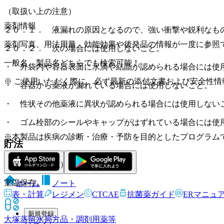
（取扱い上の注意）
薬剤情報
２０．１． 液漏れの原因となるので、強い衝撃や鋭利なも
薬剤写真、用法用量、効能効果や後発品の情報が一度に参照
２０．２． 次の場合には使用しないこと。
一般名、製品名どちらでも検索可能！
・ 外袋内や容器表面に水滴や結晶が認められる場合には使
※ ご使用いただく際に、必ず最新の添付文書および安全性情
・ 容器から薬液が漏れている場合には使用しないこと。
・ 性状その他薬液に異状が認められる場合には使用しない
・ ゴム栓部のシールやキャップがはずれている場合には使
※本製品は疾病の診断・治療・予防を目的としたプログラム
貯法
（保管上の注意）
室温保存。
ホーム
ノート
表・計算
レジメン
CTCAE
抗菌薬ガイド
ERマニュ
新規登録
大塚蒸留水
局方品・調剤用薬等