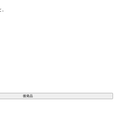
と。
後発品