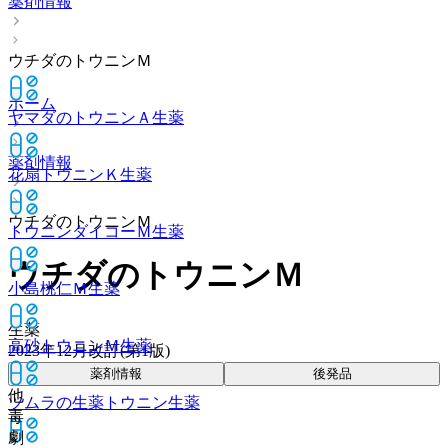
薬剤情報
ウチダのトウニンＭ
ホーム
ヤマダのトウニンＡ
生薬
薬剤情報
花扇トウニンＫ
生薬
ウチダのトウニンＭ
トウニンダイコーＭ
生薬
ウチダのトウニンＭ
小島桃仁Ｍ
生薬
生薬
高砂トウニンＭ
生薬
2023年12月改訂(第1版)
薬剤情報
後発品
他
ツムラの生薬トウニン
生薬
毒
劇