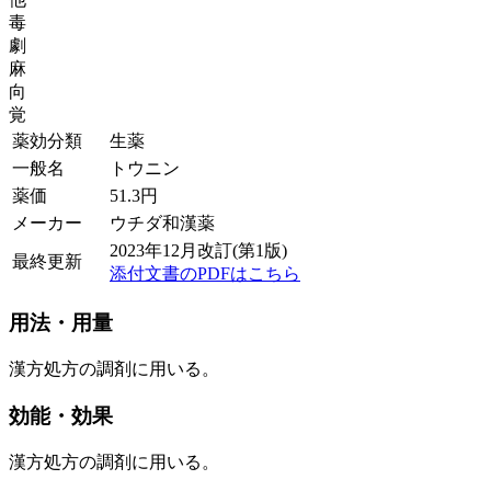
毒
劇
麻
向
覚
薬効分類
生薬
一般名
トウニン
薬価
51.3
円
メーカー
ウチダ和漢薬
2023年12月改訂(第1版)
最終更新
添付文書のPDFはこちら
用法・用量
漢方処方の調剤に用いる。
効能・効果
漢方処方の調剤に用いる。