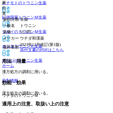
麻
トチモトのトウニン
生薬
向
覚
紀伊国屋トウニンＭ
生薬
薬効分類
生薬
一般名
トウニン
ツルイのトウニンＭ
生薬
薬価
51.3
円
メーカー
ウチダ和漢薬
2023年12月改訂(第1版)
ホリエトウニンＫ
生薬
最終更新
添付文書のPDFはこちら
ナカジマトウニン
生薬
用法・用量
ホーム
漢方処方の調剤に用いる。
薬剤情報
効能・効果
漢方処方の調剤に用いる。
ウチダのトウニンＭ
適用上の注意、取扱い上の注意