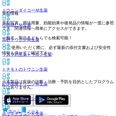
トウニンダイコーＭ
生薬
薬剤情報
薬剤写真、用法用量、効能効果や後発品の情報が一度に参照
小島桃仁Ｍ
生薬
でき、関連情報へ簡単にアクセスができます。
一般名、製品名どちらでも検索可能！
高砂トウニンＭ
生薬
※ ご使用いただく際に、必ず最新の添付文書および安全性
情報も併せてご確認下さい。
ツムラの生薬トウニン
生薬
トチモトのトウニン
生薬
※本製品は疾病の診断・治療・予防を目的としたプログラム
紀伊国屋トウニンＭ
生薬
ではありません。
ツルイのトウニンＭ
生薬
ホーム
ノート
ホリエトウニンＫ
生薬