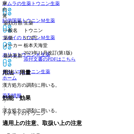
麻
ツムラの生薬トウニン
生薬
向
覚
紀伊国屋トウニンＭ
生薬
薬効分類
生薬
一般名
トウニン
ツルイのトウニンＭ
生薬
薬価
51.3
円
メーカー
栃本天海堂
2023年11月改訂(第1版)
ホリエトウニンＫ
生薬
最終更新
添付文書のPDFはこちら
ナカジマトウニン
生薬
用法・用量
ホーム
漢方処方の調剤に用いる。
薬剤情報
効能・効果
漢方処方の調剤に用いる。
トチモトのトウニン
適用上の注意、取扱い上の注意