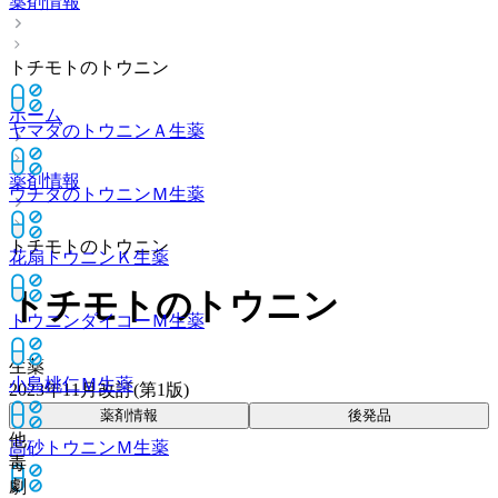
薬剤情報
トチモトのトウニン
ホーム
ヤマダのトウニンＡ
生薬
薬剤情報
ウチダのトウニンＭ
生薬
トチモトのトウニン
花扇トウニンＫ
生薬
トチモトのトウニン
トウニンダイコーＭ
生薬
生薬
小島桃仁Ｍ
生薬
2023年11月改訂(第1版)
薬剤情報
後発品
他
高砂トウニンＭ
生薬
毒
劇