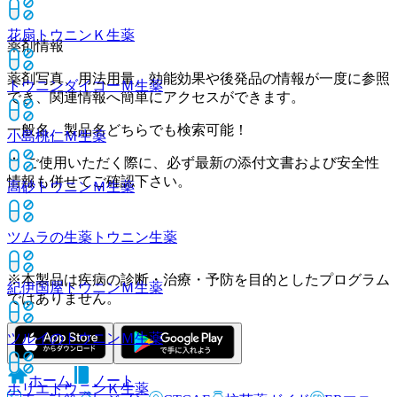
花扇トウニンＫ
生薬
薬剤情報
薬剤写真、用法用量、効能効果や後発品の情報が一度に参照
トウニンダイコーＭ
生薬
でき、関連情報へ簡単にアクセスができます。
一般名、製品名どちらでも検索可能！
小島桃仁Ｍ
生薬
※ ご使用いただく際に、必ず最新の添付文書および安全性
情報も併せてご確認下さい。
高砂トウニンＭ
生薬
ツムラの生薬トウニン
生薬
※本製品は疾病の診断・治療・予防を目的としたプログラム
紀伊国屋トウニンＭ
生薬
ではありません。
ツルイのトウニンＭ
生薬
ホーム
ノート
ホリエトウニンＫ
生薬