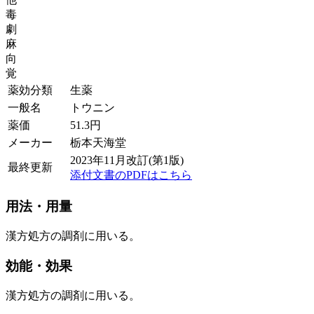
毒
劇
麻
向
覚
薬効分類
生薬
一般名
トウニン
薬価
51.3
円
メーカー
栃本天海堂
2023年11月改訂(第1版)
最終更新
添付文書のPDFはこちら
用法・用量
漢方処方の調剤に用いる。
効能・効果
漢方処方の調剤に用いる。