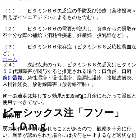
（１）． ビタミンＢ６欠乏症の予防及び治療（薬物投与＜
例えばイソニアジド＞によるものを含む）。
（２）． ビタミンＢ６の需要が増大し、食事からの摂取が
不十分な際の補給（消耗性疾患、妊産婦、授乳婦など）。
（３）． ビタミンＢ６依存症（ビタミンＢ６反応性貧血な
ど）。
ホーム
（４）． 次記疾患のうち、ビタミンＢ６欠乏又はビタミン
Ｂ６代謝障害が関与すると推定される場合：口角炎、口唇
薬剤情報
炎、舌炎、急性湿疹・慢性湿疹、脂漏性湿疹、接触皮膚炎、
末梢神経炎、放射線障害（放射線宿酔）。
４．の適応に対して、効果がないのに月余にわたって漫然と
ビーシックス注「フソー」−１０ｍｇ
使用すべきでない。
ビーシックス注「フソー」
副作用
−１０ｍｇ
次の副作用があらわれることがあるので、観察を十分に行
い、異常が認められた場合には投与を中止するなど適切な処