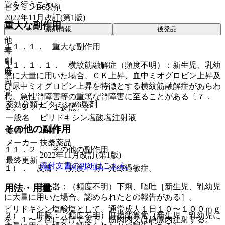
置を行うこと。
ビタミンB6製剤
2022年11月改訂(第1版)
重大な副作用
薬剤情報
後発品
他
１１．１． 重大な副作用
毒
劇
１１．１．１． 横紋筋融解症（頻度不明）：新生児、乳幼
麻
児に大量に用いた場合、ＣＫ上昇、血中ミオグロビン上昇及
向
び尿中ミオグロビン上昇を特徴とする横紋筋融解症があらわ
覚
れ、急性腎障害等の重篤な腎障害に至ることがある〔７．
薬効分類
ビタミンB6製剤
２、９．７．１参照〕。
一般名
ピリドキシン塩酸塩注射液
その他の副作用
薬価
104
円
メーカー
扶桑薬品
１１．２． その他の副作用
2022年11月改訂(第1版)
最終更新
添付文書のPDFはこちら
１）． 皮膚：（頻度不明）光線過敏症。
２）． 消化器：（頻度不明）下痢、嘔吐［新生児、乳幼児
用法・用量
に大量に用いた場合、認められたとの報告がある］。
ピリドキシン塩酸塩として、通常成人１日１０〜１００ｍｇ
３）． 肝臓：（頻度不明）肝機能異常［新生児、乳幼児に
を、１〜２回に分けて皮下、筋肉内又は静脈内注射する。