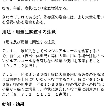
なお、年齢、症状により適宜増減する。
きわめてまれであるが、依存症の場合には、より大量を用い
る必要のある場合もある。
用法・用量に関連する注意
（用法及び用量に関連する注意）
７．１． 添加剤としてベンジルアルコールを含有するの
で、新生児（低出生体重児）等に大量に用いる場合は他のベ
ンジルアルコールを含有しない製剤の使用を考慮すること
〔９．７．２参照〕。
７．２． ビタミンＢ６依存症に大量を用いる必要のある場
合は観察を十分に行いながら投与すること。特にビタミンＢ
６依存症の新生児、ビタミンＢ６依存症の乳幼児への投与は
少量から徐々に増量し、症状に適合した投与量に到達させる
こと〔９．７．１、１１．１．１参照〕。
効能・効果