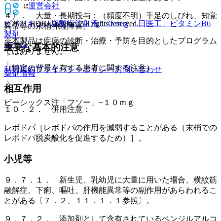
運営会社
４）． 大量・長期投与：（頻度不明）手足のしびれ、知覚
ピリドキシン塩酸塩注射液１０ｍｇ「日医工」
ビタミンB6
© 2021 HOKUTO Inc. All rights reserved.
異常等の末梢神経障害。
製剤
※本製品は疾病の診断・治療・予防を目的としたプログラム
ホーム
重要な基本的注意
ではありません。
（特定の背景を有する患者に関する注意）
利用規約
プライバシーポリシー
お問い合わせ
薬剤情報
相互作用
ビーシックス注「フソー」−１０ｍｇ
１０．２． 併用注意：
レボドパ［レボドパの作用を減弱することがある（末梢での
レボドパ脱炭酸化を促進するため）］。
小児等
９．７．１． 新生児、乳幼児に大量に用いた場合、横紋筋
融解症、下痢、嘔吐、肝機能異常等の副作用があらわれるこ
とがある〔７．２、１１．１．１参照〕。
９．７．２． 添加剤として含有されているベンジルアルコ