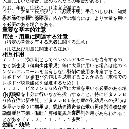
大量に用いた場合、認められたとの報告がある］。
なお、年齢、症状により適宜増減する。
４）． 大量・長期投与：（頻度不明）手足のしびれ、知覚
異常等の末梢神経障害。
きわめてまれであるが、依存症の場合には、より大量を用い
る必要のある場合もある。
重要な基本的注意
用法・用量に関連する注意
（特定の背景を有する患者に関する注意）
（用法及び用量に関連する注意）
相互作用
７．１． 添加剤としてベンジルアルコールを含有するの
で、新生児（低出生体重児）等に大量に用いる場合は他のベ
１０．２． 併用注意：
ンジルアルコールを含有しない製剤の使用を考慮すること
レボドパ［レボドパの作用を減弱することがある（末梢での
〔９．７．２参照〕。
レボドパ脱炭酸化を促進するため）］。
７．２． ビタミンＢ６依存症に大量を用いる必要のある場
合は観察を十分に行いながら投与すること。特にビタミンＢ
小児等
６依存症の新生児、ビタミンＢ６依存症の乳幼児への投与は
少量から徐々に増量し、症状に適合した投与量に到達させる
９．７．１． 新生児、乳幼児に大量に用いた場合、横紋筋
こと〔９．７．１、１１．１．１参照〕。
融解症、下痢、嘔吐、肝機能異常等の副作用があらわれるこ
とがある〔７．２、１１．１．１参照〕。
効能・効果