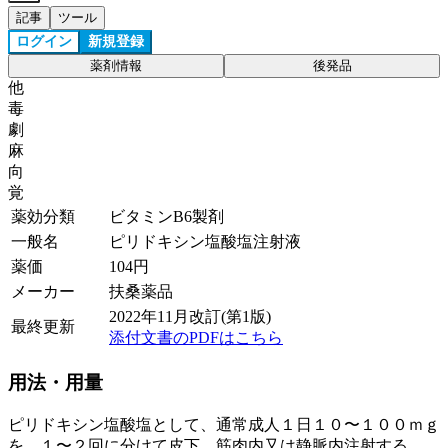
記事
ツール
ログイン
新規登録
薬剤情報
後発品
他
毒
劇
麻
向
覚
薬効分類
ビタミンB6製剤
一般名
ピリドキシン塩酸塩注射液
薬価
104
円
メーカー
扶桑薬品
2022年11月改訂(第1版)
最終更新
添付文書のPDFはこちら
用法・用量
ピリドキシン塩酸塩として、通常成人１日１０〜１００ｍｇ
を、１〜２回に分けて皮下、筋肉内又は静脈内注射する。