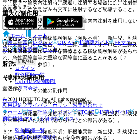
・ 皮下・筋肉内注射時、繰返し注射する場合には、注射部
ではありません。
位を変え、たとえば左右交互に注射するなど配慮すること。
重大な副作用
なお、乳児、幼児、小児には皮下・筋肉内注射を連用しない
１１．１． 重大な副作用
ことが望ましい。
ホーム
ノート
１１．１．１． 横紋筋融解症（頻度不明）：新生児、乳幼
（取扱い上の注意）
表・計算
レジメン
CTCAE
抗菌薬ガイド
ERマニュ
児に大量に用いた場合、ＣＫ上昇、血中ミオグロビン上昇及
アル
薬剤情報
ポスト
外箱開封後は遮光して保存すること。
び尿中ミオグロビン上昇を特徴とする横紋筋融解症があらわ
れ、急性腎障害等の重篤な腎障害に至ることがある〔７．
新規登録
貯法
２、９．７．１参照〕。
ログイン
監修医師一覧
その他の副作用
（保管上の注意）
UpToDate特別割引
運営会社
室温保存。
１１．２． その他の副作用
© 2021 HOKUTO Inc. All rights reserved.
ホーム
１）． 皮膚：（頻度不明）光線過敏症。
利用規約
プライバシーポリシー
お問い合わせ
ホーム
表・計算
レジメン
CTCAE
抗菌薬ガイド
２）． 消化器：（頻度不明）下痢、嘔吐［新生児、乳幼児
薬剤情報
ERマニュアル
薬剤情報
ポスト
に大量に用いた場合、認められたとの報告がある］。
監修医師一覧
３）． 肝臓：（頻度不明）肝機能異常［新生児、乳幼児に
ビーシックス注「フソー」−１０ｍｇ
UpToDate特別割引
大量に用いた場合、認められたとの報告がある］。