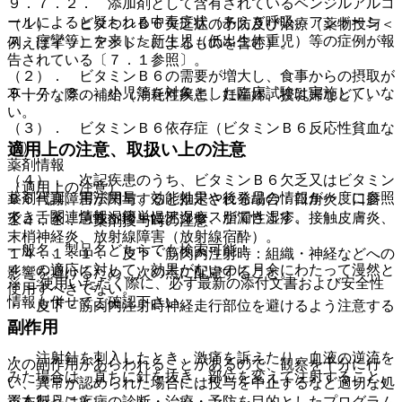
９．７．２． 添加剤として含有されているベンジルアルコ
ールによると疑われる中毒症状（あえぎ呼吸、アシドーシ
（１）． ビタミンＢ６欠乏症の予防及び治療（薬物投与＜
ス、痙攣等）を来した新生児（低出生体重児）等の症例が報
例えばイソニアジド＞によるものを含む）。
告されている〔７．１参照〕。
（２）． ビタミンＢ６の需要が増大し、食事からの摂取が
９．７．３． 小児等を対象とした臨床試験は実施していな
不十分な際の補給（消耗性疾患、妊産婦、授乳婦など）。
い。
（３）． ビタミンＢ６依存症（ビタミンＢ６反応性貧血な
ど）。
適用上の注意、取扱い上の注意
薬剤情報
（４）． 次記疾患のうち、ビタミンＢ６欠乏又はビタミン
（適用上の注意）
薬剤写真、用法用量、効能効果や後発品の情報が一度に参照
Ｂ６代謝障害が関与すると推定される場合：口角炎、口唇
でき、関連情報へ簡単にアクセスができます。
炎、舌炎、急性湿疹・慢性湿疹、脂漏性湿疹、接触皮膚炎、
１４．１． 薬剤投与時の注意
末梢神経炎、放射線障害（放射線宿酔）。
一般名、製品名どちらでも検索可能！
１４．１．１． 皮下・筋肉内注射時：組織・神経などへの
４．の適応に対して、効果がないのに月余にわたって漫然と
影響を避けるため、次の点に配慮すること。
※ ご使用いただく際に、必ず最新の添付文書および安全性
使用すべきでない。
情報も併せてご確認下さい。
・ 皮下・筋肉内注射時神経走行部位を避けるよう注意する
こと。
副作用
・ 注射針を刺入したとき、激痛を訴えたり、血液の逆流を
次の副作用があらわれることがあるので、観察を十分に行
みた場合は、直ちに針を抜き、部位を変えて注射すること。
い、異常が認められた場合には投与を中止するなど適切な処
※本製品は疾病の診断・治療・予防を目的としたプログラム
置を行うこと。