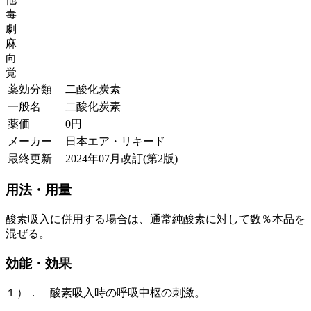
毒
劇
麻
向
覚
薬効分類
二酸化炭素
一般名
二酸化炭素
薬価
0
円
メーカー
日本エア・リキード
最終更新
2024年07月改訂(第2版)
用法・用量
酸素吸入に併用する場合は、通常純酸素に対して数％本品を
混ぜる。
効能・効果
１）． 酸素吸入時の呼吸中枢の刺激。