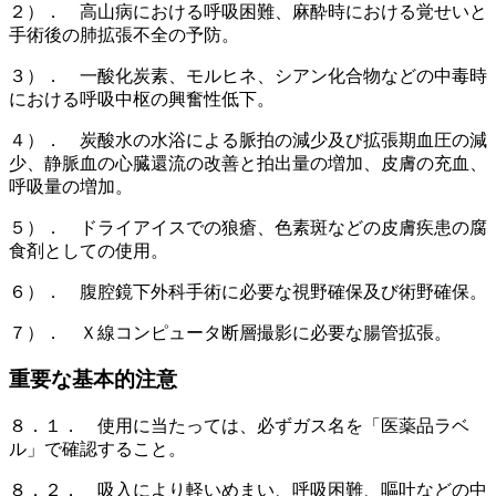
２）． 高山病における呼吸困難、麻酔時における覚せいと
手術後の肺拡張不全の予防。
３）． 一酸化炭素、モルヒネ、シアン化合物などの中毒時
における呼吸中枢の興奮性低下。
４）． 炭酸水の水浴による脈拍の減少及び拡張期血圧の減
少、静脈血の心臓還流の改善と拍出量の増加、皮膚の充血、
呼吸量の増加。
５）． ドライアイスでの狼瘡、色素斑などの皮膚疾患の腐
食剤としての使用。
６）． 腹腔鏡下外科手術に必要な視野確保及び術野確保。
７）． Ｘ線コンピュータ断層撮影に必要な腸管拡張。
重要な基本的注意
８．１． 使用に当たっては、必ずガス名を「医薬品ラベ
ル」で確認すること。
８．２． 吸入により軽いめまい、呼吸困難、嘔吐などの中