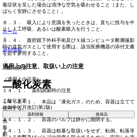
毒症状を呈した場合は清浄な空気を吸わせること（また、し
ばらく安静にさせること）。
８．３． 吸入により意識を失ったときは、直ちに投与を中
止し人工呼吸、あるいは酸素吸入を行うこと。
ホーム
８．４． 腹腔鏡下外科手術及びＸ線コンピュータ断層撮影
時の送気ガスとして使用する際は、該当医療機器の添付文書
薬剤情報
を必ず参照すること。
適用上の注意、取扱い上の注意
二酸化炭素
（適用上の注意）
二酸化炭素
１４．１． 薬剤調製時の注意
二酸化炭素
１４．１．１． 本品は「液化ガス」のため、容器は立てて
2024年07月改訂(第2版)
使用する。
薬剤情報
後発品
１４．１．２． 容器のバルブは静かに開閉する。
他
毒
１４．１．３． 容器は粗暴な取扱いをせず、転倒、転落等
劇