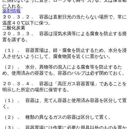
に倒れないように置き、ロープ等で縛りつける、又は保管箱
に入れる。
薬剤情報
２０．３．２． 容器は直射日光の当たらない場所で、常に
温度４０℃以下に保つ。
二酸化炭素
２０．３．３． 容器は湿気水滴等による腐食を防止する措
置を講ずる。
（１）． 容器置場は、錆・腐食を防止するため、水分を浸
入させないようにして、腐食物質を近くに置かない。
（２）． 水分、異物等の混入による腐食等を防止するた
め、使用済みの容器でも、容器のバルブは必ず閉めておく。
２０．３．４． 容器は「高圧ガス容器置場」であることを
明示した所定の場所に保管する。
（１）． 容器は、充てん容器と使用済み容器を区分して置
く。
（２）． 種類の異なるガスの容器は区分して置く。
（３）． 容器置場には作業に必要な用具以外のものを置か