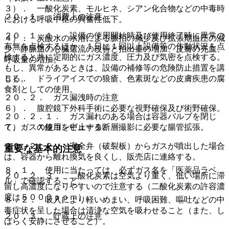
３）． 一酸化炭素、モルヒネ、シアン化合物などの中毒時
２０．１． 消費上の注意
における呼吸中枢の興奮性低下。
２０．１．１． 設備の使用開始時及び使用終了時に異常の
４）． 炭酸水の水浴による脈拍の減少及び拡張期血圧の減
有無を点検するほか、１日に１回以上設備等の作動状況を点
少、静脈血の心臓還流の改善と拍出量の増加、皮膚の充血、
検すると共に定期的にガス濃度、圧力及び気密を点検する。
呼吸量の増加。
もし、異常があるときは、設備の補修等の危険防止措置を講
じる。
５）． ドライアイスでの狼瘡、色素斑などの皮膚疾患の腐
食剤としての使用。
２０．２． ガス漏洩時の注意
６）． 腹腔鏡下外科手術に必要な視野確保及び術野確保。
２０．２．１． ガス漏れのある場合は容器バルブを閉じ
て、ガスの使用を中止する。
７）． Ｘ線コンピュータ断層撮影に必要な腸管拡張。
２０．２．２． 安全弁（破裂板）からガスが噴出した場合
重要な基本的注意
は、容器から離れ換気を良くし、販売店に連絡する。
８．１． 使用に当たっては、必ずガス名を「医薬品ラベ
２０．２．３． 二酸化炭素は空気より重く、低い場所に滞
ル」で確認すること。
留し高濃度になりやすいので注意する（二酸化炭素の許容濃
度は５０００ｐｐｍ）。
８．２． 吸入により軽いめまい、呼吸困難、嘔吐などの中
毒症状を呈した場合は清浄な空気を吸わせること（また、し
２０．３． 貯蔵上の注意
ばらく安静にさせること）。