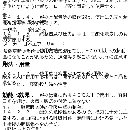
による衝撃及びバルブの損傷を防止するために、安定した床
麻
に倒れないように置き、ロープ等で固定して使用する。
向
覚
１４．１．４． 容器と配管等の取付部は、使用に先立ち漏
薬効分類
二酸化炭素
洩検知液等で必ず点検する。
一般名
二酸化炭素
１４．１．５． 調整器及び圧力計等は、二酸化炭素用のも
薬価
0
円
のを使用する。
メーカー
日本エア・リキード
１４．１．６． 使用方法によっては、−７０℃以下の超低
最終更新
2024年07月改訂(第2版)
温になることがあるため、凍傷等を起こさないように注意す
る。
用法・用量
１４．１．７． 使用後は容器バルブを必ず閉める。
酸素吸入に併用する場合は、通常純酸素に対して数％本品を
混ぜる。
１４．２． 薬剤投与時の注意
効能・効果
１４．２．１． 容器は常に温度４０℃以下で使用し、直射
日光を避け、火気・暖房の付近に置かない。
１）． 酸素吸入時の呼吸中枢の刺激。
１４．２．２． 酸欠の危険性があるので、換気に十分に注
意する。
２）． 高山病における呼吸困難、麻酔時における覚せいと
手術後の肺拡張不全の予防。
（取扱い上の注意）