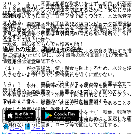
２０．３．１． 容器は粗暴な取扱いをせず、転倒、転落等
８．３． 吸入により意識を失ったときは、直ちに投与を中
による衝撃及びバルブの損傷を防止するために、安定した床
止し人工呼吸、あるいは酸素吸入を行うこと。
薬剤情報
に倒れないように置き、ロープ等で縛りつける、又は保管箱
に入れる。
８．４． 腹腔鏡下外科手術及びＸ線コンピュータ断層撮影
薬剤写真、用法用量、効能効果や後発品の情報が一度に参照
時の送気ガスとして使用する際は、該当医療機器の添付文書
でき、関連情報へ簡単にアクセスができます。
２０．３．２． 容器は直射日光の当たらない場所で、常に
を必ず参照すること。
温度４０℃以下に保つ。
一般名、製品名どちらでも検索可能！
適用上の注意、取扱い上の注意
２０．３．３． 容器は湿気水滴等による腐食を防止する措
※ ご使用いただく際に、必ず最新の添付文書および安全性
置を講ずる。
情報も併せてご確認下さい。
（適用上の注意）
（１）． 容器置場は、錆・腐食を防止するため、水分を浸
１４．１． 薬剤調製時の注意
入させないようにして、腐食物質を近くに置かない。
１４．１．１． 本品は「液化ガス」のため、容器は立てて
（２）． 水分、異物等の混入による腐食等を防止するた
使用する。
め、使用済みの容器でも、容器のバルブは必ず閉めておく。
※本製品は疾病の診断・治療・予防を目的としたプログラム
ではありません。
１４．１．２． 容器のバルブは静かに開閉する。
２０．３．４． 容器は「高圧ガス容器置場」であることを
明示した所定の場所に保管する。
１４．１．３． 容器は粗暴な取扱いをせず、転倒、転落等
による衝撃及びバルブの損傷を防止するために、安定した床
（１）． 容器は、充てん容器と使用済み容器を区分して置
に倒れないように置き、ロープ等で固定して使用する。
く。
ホーム
ノート