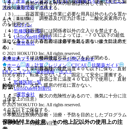
表・計算
レジメン
CTCAE
抗菌薬ガイド
ERマニュ
１４．１．４． 容器と配管等の取付部は、使用に先立ち漏
（２）． 種類の異なるガスの容器は区分して置く。
アル
薬剤情報
ポスト
洩検知液等で必ず点検する。
（３）． 容器置場には作業に必要な用具以外のものを置か
１４．１．５． 調整器及び圧力計等は、二酸化炭素用のも
新規登録
ない。
のを使用する。
ログイン
（４）． 容器置場には関係者以外の立入りを禁止する。
監修医師一覧
１４．１．６． 使用方法によっては、−７０℃以下の超低
UpToDate特別割引
温になることがあるため、凍傷等を起こさないように注意す
２０．３．５． 容器置場は必ず換気を図る（酸欠防止のた
運営会社
る。
め）。
© 2021 HOKUTO Inc. All rights reserved.
１４．１．７． 使用後は容器バルブを必ず閉める。
２０．４． 移送時の注意
利用規約
プライバシーポリシー
お問い合わせ
ホーム
表・計算
レジメン
CTCAE
抗菌薬ガイド
１４．２． 薬剤投与時の注意
２０．４．１． 容器は、常に温度４０℃以下に保ち、直射
ERマニュアル
薬剤情報
ポスト
日光を避け、転落させないよう、固定して安全に運搬する。
１４．２．１． 容器は常に温度４０℃以下で使用し、直射
監修医師一覧
日光を避け、火気・暖房の付近に置かない。
貯法
UpToDate特別割引
運営会社
１４．２．２． 酸欠の危険性があるので、換気に十分に注
（保管上の注意）
意する。
© 2021 HOKUTO Inc. All rights reserved.
４０℃以下で保存する。
（取扱い上の注意）
※本製品は疾病の診断・治療・予防を目的としたプログラム
ではありません。
保険給付上の注意、その他上記以外の使用上の注
２０．１． 消費上の注意