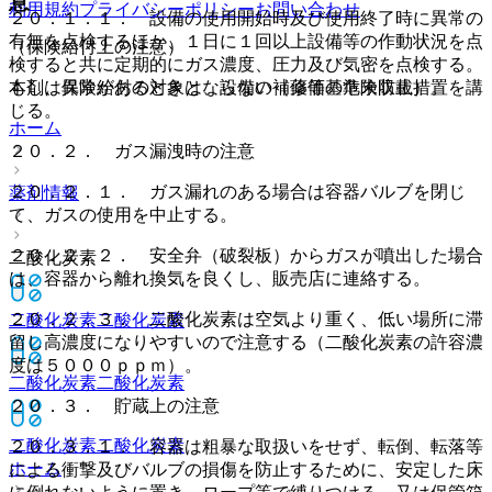
意
利用規約
プライバシーポリシー
お問い合わせ
２０．１．１． 設備の使用開始時及び使用終了時に異常の
有無を点検するほか、１日に１回以上設備等の作動状況を点
（保険給付上の注意）
検すると共に定期的にガス濃度、圧力及び気密を点検する。
本剤は保険給付の対象とならない（薬価基準未収載）。
もし、異常があるときは、設備の補修等の危険防止措置を講
じる。
ホーム
２０．２． ガス漏洩時の注意
２０．２．１． ガス漏れのある場合は容器バルブを閉じ
薬剤情報
て、ガスの使用を中止する。
２０．２．２． 安全弁（破裂板）からガスが噴出した場合
二酸化炭素
は、容器から離れ換気を良くし、販売店に連絡する。
２０．２．３． 二酸化炭素は空気より重く、低い場所に滞
二酸化炭素
二酸化炭素
留し高濃度になりやすいので注意する（二酸化炭素の許容濃
度は５０００ｐｐｍ）。
二酸化炭素
二酸化炭素
２０．３． 貯蔵上の注意
二酸化炭素
二酸化炭素
２０．３．１． 容器は粗暴な取扱いをせず、転倒、転落等
ホーム
による衝撃及びバルブの損傷を防止するために、安定した床