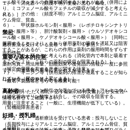
ール酸モフェチルの作用が減弱するおそれがある（併用によ
１）． 消化器：（頻度不明）便秘、悪心・嘔吐。
り、ミコフェノール酸モフェチルの吸収が減少すると考えら
２）． その他：（頻度不明）アルミニウム脳症、アルミニ
れる）］。
ウム骨症、貧血。
６）． 甲状腺ホルモン剤＜服用＞（レボチロキシンナトリ
ウム＜服用＞等）、胆汁酸製剤＜服用＞（ウルソデオキシコ
禁忌
ール酸＜服用＞、ケノデオキシコール酸＜服用＞）［同時に
服用することにより、これら併用薬剤の吸収を遅延又は阻害
透析療法を受けている患者〔９．２．１参照〕。
することがあるが、これらの作用は薬剤の服用時間をずらす
薬剤情報
ことにより、弱まると考えられる（消化管内で本剤と吸着す
重要な基本的注意
ることにより、これらの薬剤の吸収が阻害される）］。
薬剤写真、用法用量、効能効果や後発品の情報が一度に参照
（特定の背景を有する患者に関する注意）
でき、関連情報へ簡単にアクセスができます。
７）． キニジン等［併用薬剤の排泄が遅延することが知ら
れている（尿のｐＨ上昇による）］。
（合併症・既往歴等のある患者）
一般名、製品名どちらでも検索可能！
高齢者
９．１．１． リン酸塩の欠乏している患者：アルミニウム
※ ご使用いただく際に、必ず最新の添付文書および安全性
は消化管内でリン酸塩と結合し、その吸収を阻害する。
情報も併せてご確認下さい。
用量に注意すること（一般に、生理機能が低下している）。
（腎機能障害患者）
妊婦・授乳婦
９．２．１． 透析療法を受けている患者：投与しないこと
（長期投与によりアルミニウム脳症、アルミニウム骨症、貧
（妊婦）
※本製品は疾病の診断・治療・予防を目的としたプログラム