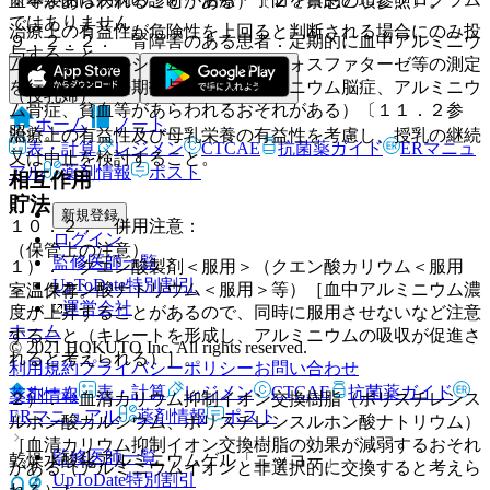
血等があらわれることがある）〔２．禁忌の項参照〕。
ではありません。
治療上の有益性が危険性を上回ると判断される場合にのみ投
９．２．２． 腎障害のある患者：定期的に血中アルミニウ
与すること。
ム、リン、カルシウム、アルカリフォスファターゼ等の測定
を行うこと（長期投与によりアルミニウム脳症、アルミニウ
（授乳婦）
ム骨症、貧血等があらわれるおそれがある）〔１１．２参
ホーム
ノート
照〕。
治療上の有益性及び母乳栄養の有益性を考慮し、授乳の継続
表・計算
レジメン
CTCAE
抗菌薬ガイド
ERマニュ
又は中止を検討すること。
アル
薬剤情報
ポスト
相互作用
貯法
新規登録
１０．２． 併用注意：
ログイン
（保管上の注意）
監修医師一覧
１）． クエン酸製剤＜服用＞（クエン酸カリウム＜服用
UpToDate特別割引
＞、クエン酸ナトリウム＜服用＞等）［血中アルミニウム濃
室温保存。
運営会社
度が上昇することがあるので、同時に服用させないなど注意
ホーム
すること（キレートを形成し、アルミニウムの吸収が促進さ
© 2021 HOKUTO Inc. All rights reserved.
れると考えられる）］。
利用規約
プライバシーポリシー
お問い合わせ
ホーム
表・計算
レジメン
CTCAE
抗菌薬ガイド
薬剤情報
２）． 血清カリウム抑制イオン交換樹脂（ポリスチレンス
ERマニュアル
薬剤情報
ポスト
ルホン酸カルシウム、ポリスチレンスルホン酸ナトリウム）
［血清カリウム抑制イオン交換樹脂の効果が減弱するおそれ
監修医師一覧
乾燥水酸化アルミニウムゲル「ニッコー」
がある（アルミニウムイオンと非選択的に交換すると考えら
UpToDate特別割引