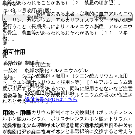
血等があらわれることがある）〔２．禁忌の項参照〕。
制酸薬
2023年12月改訂(第1版)
９．２．２． 腎障害のある患者：定期的に血中アルミニウ
薬剤情報
後発品
ム、リン、カルシウム、アルカリフォスファターゼ等の測定
他
を行うこと（長期投与によりアルミニウム脳症、アルミニウ
毒
ム骨症、貧血等があらわれるおそれがある）〔１１．２参
劇
照〕。
麻
向
相互作用
覚
薬効分類
制酸薬
１０．２． 併用注意：
一般名
乾燥水酸化アルミニウムゲル
１）． クエン酸製剤＜服用＞（クエン酸カリウム＜服用
薬価
8
円
＞、クエン酸ナトリウム＜服用＞等）［血中アルミニウム濃
メーカー
日興製薬
度が上昇することがあるので、同時に服用させないなど注意
2023年12月改訂(第1版)
すること（キレートを形成し、アルミニウムの吸収が促進さ
最終更新
添付文書のPDFはこちら
れると考えられる）］。
２）． 血清カリウム抑制イオン交換樹脂（ポリスチレンス
用法・用量
ルホン酸カルシウム、ポリスチレンスルホン酸ナトリウム）
［血清カリウム抑制イオン交換樹脂の効果が減弱するおそれ
乾燥水酸化アルミニウムゲルとして、通常成人１日１〜３ｇ
がある（アルミニウムイオンと非選択的に交換すると考えら
を数回に分割経口投与する。