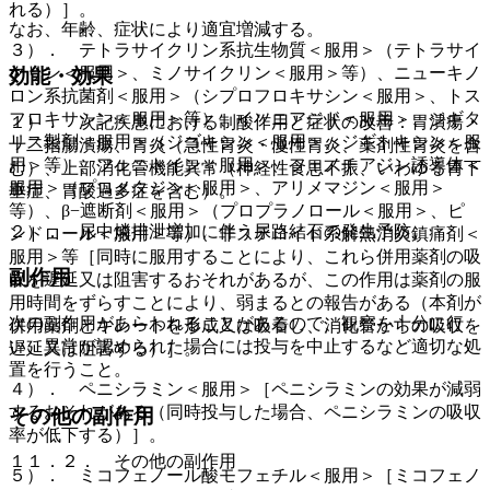
れる）］。
なお、年齢、症状により適宜増減する。
３）． テトラサイクリン系抗生物質＜服用＞（テトラサイ
クリン＜服用＞、ミノサイクリン＜服用＞等）、ニューキノ
効能・効果
ロン系抗菌剤＜服用＞（シプロフロキサシン＜服用＞、トス
フロキサシン＜服用＞等）、イソニアジド＜服用＞、ジギタ
１）． 次記疾患における制酸作用と症状の改善：胃潰瘍・
リス製剤＜服用＞（ジゴキシン＜服用＞、ジギトキシン＜服
十二指腸潰瘍、胃炎（急性胃炎・慢性胃炎、薬剤性胃炎を含
用＞等）、フェニトイン＜服用＞、フェノチアジン誘導体＜
む）、上部消化管機能異常（神経性食思不振、いわゆる胃下
服用＞（プロメタジン＜服用＞、アリメマジン＜服用＞
垂症、胃酸過多症を含む）。
等）、β−遮断剤＜服用＞（プロプラノロール＜服用＞、ピ
２）． 尿中燐排泄増加に伴う尿路結石の発生予防。
ンドロール＜服用＞等）、非ステロイド系解熱消炎鎮痛剤＜
服用＞等［同時に服用することにより、これら併用薬剤の吸
副作用
収を遅延又は阻害するおそれがあるが、この作用は薬剤の服
用時間をずらすことにより、弱まるとの報告がある（本剤が
次の副作用があらわれることがあるので、観察を十分に行
併用薬剤とキレートを形成又は吸着し、消化管からの吸収を
い、異常が認められた場合には投与を中止するなど適切な処
遅延又は阻害する）］。
置を行うこと。
４）． ペニシラミン＜服用＞［ペニシラミンの効果が減弱
するおそれがある（同時投与した場合、ペニシラミンの吸収
その他の副作用
率が低下する）］。
１１．２． その他の副作用
５）． ミコフェノール酸モフェチル＜服用＞［ミコフェノ