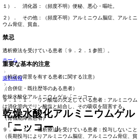
１）． 消化器：（頻度不明）便秘、悪心・嘔吐。
２）． その他：（頻度不明）アルミニウム脳症、アルミニ
ウム骨症、貧血。
禁忌
透析療法を受けている患者〔９．２．１参照〕。
ホーム
重要な基本的注意
（特定の背景を有する患者に関する注意）
薬剤情報
（合併症・既往歴等のある患者）
乾燥水酸化アルミニウムゲル「ニッコー」
９．１．１． リン酸塩の欠乏している患者：アルミニウム
は消化管内でリン酸塩と結合し、その吸収を阻害する。
乾燥水酸化アルミニウムゲル
（腎機能障害患者）
「ニッコー」
９．２．１． 透析療法を受けている患者：投与しないこと
（長期投与によりアルミニウム脳症、アルミニウム骨症、貧