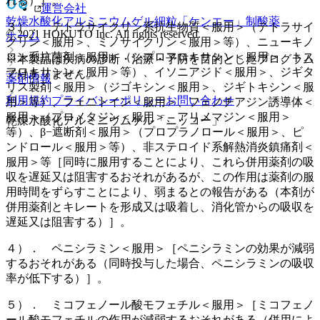
れる）］。
運営会社
乾燥水酸化アルミニウムゲル細粒「ケンエー」
制酸薬
３）． テトラサイクリン系抗生物質＜服用＞（テトラサイ
© 2021 HOKUTO Inc. All rights reserved.
ホーム
クリン＜服用＞、ミノサイクリン＜服用＞等）、ニューキノ
ロン系抗菌剤＜服用＞（シプロフロキサシン＜服用＞、トス
※本製品は疾病の診断・治療・予防を目的としたプログラム
フロキサシン＜服用＞等）、イソニアジド＜服用＞、ジギタ
ではありません。
薬剤情報
リス製剤＜服用＞（ジゴキシン＜服用＞、ジギトキシン＜服
利用規約
プライバシーポリシー
お問い合わせ
用＞等）、フェニトイン＜服用＞、フェノチアジン誘導体＜
服用＞（プロメタジン＜服用＞、アリメマジン＜服用＞
乾燥水酸化アルミニウムゲル「ニッコー」
等）、β−遮断剤＜服用＞（プロプラノロール＜服用＞、ピ
ンドロール＜服用＞等）、非ステロイド系解熱消炎鎮痛剤＜
服用＞等［同時に服用することにより、これら併用薬剤の吸
収を遅延又は阻害するおそれがあるが、この作用は薬剤の服
用時間をずらすことにより、弱まるとの報告がある（本剤が
併用薬剤とキレートを形成又は吸着し、消化管からの吸収を
遅延又は阻害する）］。
４）． ペニシラミン＜服用＞［ペニシラミンの効果が減弱
するおそれがある（同時投与した場合、ペニシラミンの吸収
率が低下する）］。
５）． ミコフェノール酸モフェチル＜服用＞［ミコフェノ
ール酸モフェチルの作用が減弱するおそれがある（併用によ