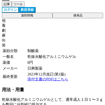
記事
ツール
ログイン
新規登録
薬剤情報
後発品
他
毒
劇
麻
向
覚
薬効分類
制酸薬
一般名
乾燥水酸化アルミニウムゲル
薬価
8
円
メーカー
日興製薬
2023年12月改訂(第1版)
最終更新
添付文書のPDFはこちら
用法・用量
乾燥水酸化アルミニウムゲルとして、通常成人１日１〜３ｇ
を数回に分割経口投与する。