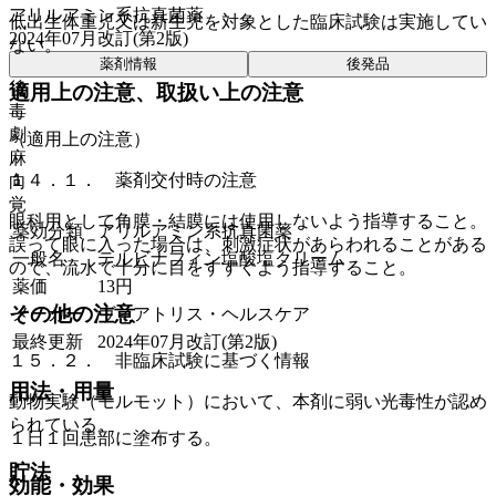
アリルアミン系抗真菌薬
低出生体重児又は新生児を対象とした臨床試験は実施してい
2024年07月改訂(第2版)
ない。
薬剤情報
後発品
後
適用上の注意、取扱い上の注意
毒
劇
（適用上の注意）
麻
１４．１． 薬剤交付時の注意
向
覚
眼科用として角膜・結膜には使用しないよう指導すること。
薬効分類
アリルアミン系抗真菌薬
誤って眼に入った場合は、刺激症状があらわれることがある
一般名
テルビナフィン塩酸塩クリーム
ので、流水で十分に目をすすぐよう指導すること。
薬価
13
円
その他の注意
メーカー
ヴィアトリス・ヘルスケア
最終更新
2024年07月改訂(第2版)
１５．２． 非臨床試験に基づく情報
用法・用量
動物実験（モルモット）において、本剤に弱い光毒性が認め
られている。
１日１回患部に塗布する。
貯法
効能・効果