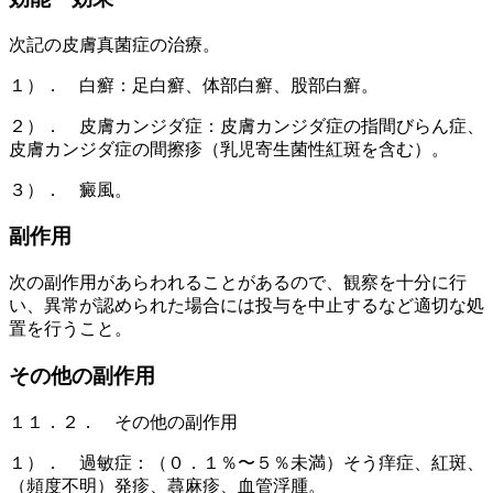
次記の皮膚真菌症の治療。
１）． 白癬：足白癬、体部白癬、股部白癬。
２）． 皮膚カンジダ症：皮膚カンジダ症の指間びらん症、
皮膚カンジダ症の間擦疹（乳児寄生菌性紅斑を含む）。
３）． 癜風。
副作用
次の副作用があらわれることがあるので、観察を十分に行
い、異常が認められた場合には投与を中止するなど適切な処
置を行うこと。
その他の副作用
１１．２． その他の副作用
１）． 過敏症：（０．１％〜５％未満）そう痒症、紅斑、
（頻度不明）発疹、蕁麻疹、血管浮腫。