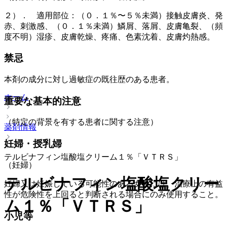
２）． 適用部位：（０．１％〜５％未満）接触皮膚炎、発
赤、刺激感、（０．１％未満）鱗屑、落屑、皮膚亀裂、（頻
度不明）湿疹、皮膚乾燥、疼痛、色素沈着、皮膚灼熱感。
禁忌
本剤の成分に対し過敏症の既往歴のある患者。
ホーム
重要な基本的注意
（特定の背景を有する患者に関する注意）
薬剤情報
妊婦・授乳婦
テルビナフィン塩酸塩クリーム１％「ＶＴＲＳ」
（妊婦）
テルビナフィン塩酸塩クリー
妊婦又は妊娠している可能性のある女性には、治療上の有益
性が危険性を上回ると判断される場合にのみ使用すること。
ム１％「ＶＴＲＳ」
小児等