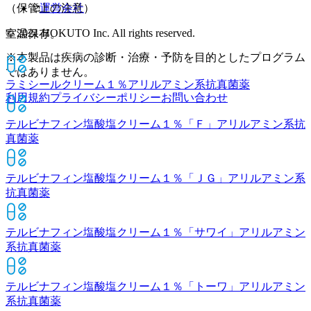
運営会社
（保管上の注意）
© 2021 HOKUTO Inc. All rights reserved.
室温保存。
※本製品は疾病の診断・治療・予防を目的としたプログラム
ではありません。
ラミシールクリーム１％
アリルアミン系抗真菌薬
利用規約
プライバシーポリシー
お問い合わせ
テルビナフィン塩酸塩クリーム１％「Ｆ」
アリルアミン系抗
真菌薬
テルビナフィン塩酸塩クリーム１％「ＪＧ」
アリルアミン系
抗真菌薬
テルビナフィン塩酸塩クリーム１％「サワイ」
アリルアミン
系抗真菌薬
テルビナフィン塩酸塩クリーム１％「トーワ」
アリルアミン
系抗真菌薬