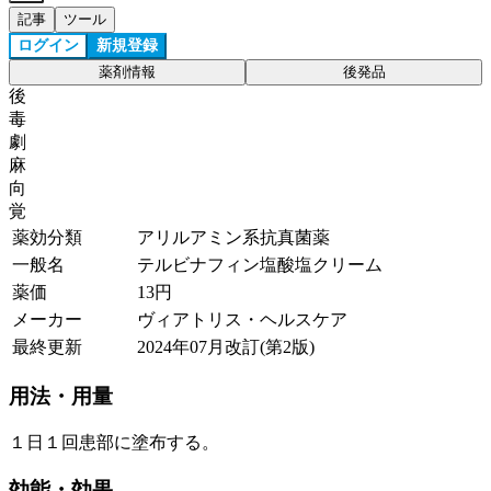
記事
ツール
ログイン
新規登録
薬剤情報
後発品
後
毒
劇
麻
向
覚
薬効分類
アリルアミン系抗真菌薬
一般名
テルビナフィン塩酸塩クリーム
薬価
13
円
メーカー
ヴィアトリス・ヘルスケア
最終更新
2024年07月改訂(第2版)
用法・用量
１日１回患部に塗布する。
効能・効果