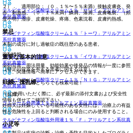
２）． 適用部位：（０．１％〜５％未満）接触皮膚炎、発
テルビナフィン塩酸塩クリーム１％「サワイ」
アリルアミン
赤、刺激感、（０．１％未満）鱗屑、落屑、皮膚亀裂、（頻
系抗真菌薬
度不明）湿疹、皮膚乾燥、疼痛、色素沈着、皮膚灼熱感。
禁忌
テルビナフィン塩酸塩クリーム１％「トーワ」
アリルアミン
系抗真菌薬
本剤の成分に対し過敏症の既往歴のある患者。
薬剤情報
重要な基本的注意
テルビナフィン塩酸塩クリーム１％「イワキ」
アリルアミン
系抗真菌薬
薬剤写真、用法用量、効能効果や後発品の情報が一度に参照
（特定の背景を有する患者に関する注意）
でき、関連情報へ簡単にアクセスができます。
テルビナフィン塩酸塩クリーム１％「ＮＩＧ」
アリルアミン
妊婦・授乳婦
一般名、製品名どちらでも検索可能！
系抗真菌薬
※ ご使用いただく際に、必ず最新の添付文書および安全性
（妊婦）
情報も併せてご確認下さい。
ラミシール外用液１％
アリルアミン系抗真菌薬
妊婦又は妊娠している可能性のある女性には、治療上の有益
性が危険性を上回ると判断される場合にのみ使用すること。
テルビナフィン塩酸塩外用液１％「Ｆ」
アリルアミン系抗真
小児等
菌薬
※本製品は疾病の診断・治療・予防を目的としたプログラム