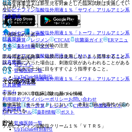
低出生体重児又は新生児を対象とした臨床試験は実施してい
ではありません。
ない。
テルビナフィン塩酸塩外用液１％「サワイ」
アリルアミン系
抗真菌薬
適用上の注意、取扱い上の注意
テルビナフィン塩酸塩外用液１％「トーワ」
アリルアミン系
ホーム
ノート
（適用上の注意）
抗真菌薬
表・計算
レジメン
CTCAE
抗菌薬ガイド
ERマニュ
１４．１． 薬剤交付時の注意
アル
薬剤情報
ポスト
テルビナフィン塩酸塩外用液１％「ＭＹＫ」
アリルアミン系
眼科用として角膜・結膜には使用しないよう指導すること。
新規登録
抗真菌薬
誤って眼に入った場合は、刺激症状があらわれることがある
ログイン
ので、流水で十分に目をすすぐよう指導すること。
監修医師一覧
UpToDate特別割引
テルビナフィン塩酸塩外用液１％「イワキ」
アリルアミン系
その他の注意
運営会社
抗真菌薬
ホーム
© 2021 HOKUTO Inc. All rights reserved.
１５．２． 非臨床試験に基づく情報
利用規約
プライバシーポリシー
お問い合わせ
動物実験（モルモット）において、本剤に弱い光毒性が認め
ホーム
表・計算
レジメン
CTCAE
抗菌薬ガイド
薬剤情報
られている。
ERマニュアル
薬剤情報
ポスト
貯法
監修医師一覧
テルビナフィン塩酸塩クリーム１％「ＶＴＲＳ」
UpToDate特別割引