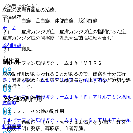
（保管上の注意）
次記の皮膚真菌症の治療。
室温保存。
１）． 白癬：足白癬、体部白癬、股部白癬。
ホーム
２）． 皮膚カンジダ症：皮膚カンジダ症の指間びらん症、
皮膚カンジダ症の間擦疹（乳児寄生菌性紅斑を含む）。
薬剤情報
３）． 癜風。
副作用
テルビナフィン塩酸塩クリーム１％「ＶＴＲＳ」
次の副作用があらわれることがあるので、観察を十分に行
ラミシールクリーム１％
アリルアミン系抗真菌薬
い、異常が認められた場合には投与を中止するなど適切な処
置を行うこと。
テルビナフィン塩酸塩クリーム１％「Ｆ」
アリルアミン系抗
その他の副作用
真菌薬
１１．２． その他の副作用
テルビナフィン塩酸塩クリーム１％「ＪＧ」
アリルアミン系
１）． 過敏症：（０．１％〜５％未満）そう痒症、紅斑、
抗真菌薬
（頻度不明）発疹、蕁麻疹、血管浮腫。