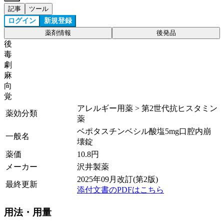
記事
ツール
ログイン
新規登録
薬剤情報
後発品
後
毒
劇
麻
向
覚
アレルギー用薬 > 第2世代抗ヒスタミン
薬効分類
薬
ベポタスチンベシル酸塩5mg口腔内崩
一般名
壊錠
薬価
10.8
円
メーカー
沢井製薬
2025年09月改訂(第2版)
最終更新
添付文書のPDFはこちら
用法・用量