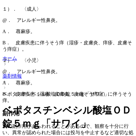
１）． 〈成人〉
@． アレルギー性鼻炎。
A． 蕁麻疹。
B． 皮膚疾患に伴うそう痒（湿疹・皮膚炎、痒疹、皮膚そ
う痒症）。
ホーム
２）． 〈小児〉
@． アレルギー性鼻炎。
薬剤情報
A． 蕁麻疹。
ベポタスチンベシル酸塩ＯＤ錠５ｍｇ「サワイ」
B． 皮膚疾患（湿疹・皮膚炎、皮膚そう痒症）に伴うそう
痒。
ベポタスチンベシル酸塩ＯＤ
副作用
錠５ｍｇ「サワイ」
次の副作用があらわれることがあるので、観察を十分に行
い、異常が認められた場合には投与を中止するなど適切な処