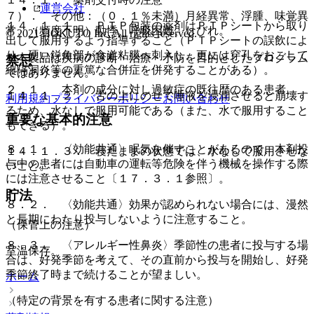
運営会社
７）． その他：（０．１％未満）月経異常、浮腫、味覚異
１４．１．１． ＰＴＰ包装の薬剤はＰＴＰシートから取り
常、（頻度不明）動悸、呼吸困難、しびれ。
© 2021 HOKUTO Inc. All rights reserved.
出して服用するよう指導すること（ＰＴＰシートの誤飲によ
り、硬い鋭角部が食道粘膜へ刺入し、更には穿孔をおこして
※本製品は疾病の診断・治療・予防を目的としたプログラム
禁忌
縦隔洞炎等の重篤な合併症を併発することがある）。
ではありません。
２．１． 本剤の成分に対し過敏症の既往歴のある患者。
１４．１．２． 舌の上にのせて唾液を浸潤させると崩壊す
利用規約
プライバシーポリシー
お問い合わせ
るため、水なしで服用可能である（また、水で服用すること
重要な基本的注意
もできる）。
８．１． 〈効能共通〉眠気を催すことがあるので、本剤投
１４．１．３． 寝たままの状態では、水なしで服用させな
与中の患者には自動車の運転等危険を伴う機械を操作する際
いこと。
には注意させること〔１７．３．１参照〕。
貯法
８．２． 〈効能共通〉効果が認められない場合には、漫然
と長期にわたり投与しないように注意すること。
（保管上の注意）
８．３． 〈アレルギー性鼻炎〉季節性の患者に投与する場
室温保存。
合は、好発季節を考えて、その直前から投与を開始し、好発
季節終了時まで続けることが望ましい。
ホーム
（特定の背景を有する患者に関する注意）