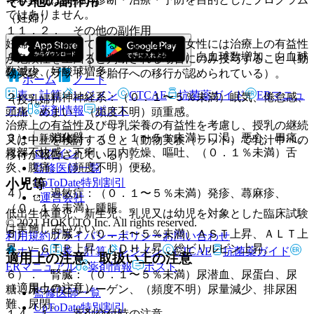
その他の副作用
ではありません。
（妊婦）
１１．２． その他の副作用
妊婦又は妊娠している可能性のある女性には治療上の有益性
１）． 血液：（０．１〜５％未満）白血球数増加、白血球
が危険性を上回ると判断される場合にのみ投与すること（動
数減少、好酸球増多。
物実験（ラット）で胎仔への移行が認められている）。
ホーム
ノート
表・計算
レジメン
CTCAE
抗菌薬ガイド
ERマニュ
２）． 精神神経系：（０．１〜５％未満）眠気、倦怠感、
（授乳婦）
アル
薬剤情報
ポスト
頭痛、めまい、（頻度不明）頭重感。
治療上の有益性及び母乳栄養の有益性を考慮し、授乳の継続
３）． 消化器：（０．１〜５％未満）口渇、悪心、胃痛、
新規登録
又は中止を検討すること（動物実験（ラット）で乳汁中への
胃部不快感、下痢、口内乾燥、嘔吐、（０．１％未満）舌
ログイン
移行が報告されている）。
炎、腹痛、（頻度不明）便秘。
監修医師一覧
UpToDate特別割引
小児等
４）． 過敏症：（０．１〜５％未満）発疹、蕁麻疹、
運営会社
（０．１％未満）腫脹。
低出生体重児、新生児、乳児又は幼児を対象とした臨床試験
© 2021 HOKUTO Inc. All rights reserved.
は実施していない。
５）． 肝臓：（０．１〜５％未満）ＡＳＴ上昇、ＡＬＴ上
利用規約
プライバシーポリシー
お問い合わせ
昇、γ−ＧＴＰ上昇、ＬＤＨ上昇、総ビリルビン上昇。
ホーム
表・計算
レジメン
CTCAE
抗菌薬ガイド
適用上の注意、取扱い上の注意
ERマニュアル
薬剤情報
ポスト
６）． 腎臓：（０．１〜５％未満）尿潜血、尿蛋白、尿
（適用上の注意）
糖、尿ウロビリノーゲン、（頻度不明）尿量減少、排尿困
監修医師一覧
難、尿閉。
UpToDate特別割引
１４．１． 薬剤交付時の注意