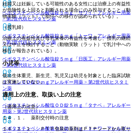
妊婦又は妊娠している可能性のある女性には治療上の有益性
が危険性を上回ると判断される場合にのみ投与すること（動
ベポタスチンベシル酸塩錠５ｍｇ「サワイ」
アレルギー用薬
物実験（ラット）で胎仔への移行が認められている）。
> 第2世代抗ヒスタミン薬
（授乳婦）
ベポタスチンベシル酸塩錠５ｍｇ「トーワ」
アレルギー用薬
治療上の有益性及び母乳栄養の有益性を考慮し、授乳の継続
> 第2世代抗ヒスタミン薬
又は中止を検討すること（動物実験（ラット）で乳汁中への
移行が報告されている）。
ベポタスチンベシル酸塩錠５ｍｇ「日医工」
アレルギー用薬
小児等
> 第2世代抗ヒスタミン薬
低出生体重児、新生児、乳児又は幼児を対象とした臨床試験
は実施していない。
タリオンＯＤ錠５ｍｇ
アレルギー用薬 > 第2世代抗ヒスタミ
ン薬
適用上の注意、取扱い上の注意
ベポタスチンベシル酸塩ＯＤ錠５ｍｇ「タナベ」
アレルギー
（適用上の注意）
用薬 > 第2世代抗ヒスタミン薬
１４．１． 薬剤交付時の注意
ベポタスチンベシル酸塩ＯＤ錠５ｍｇ「トーワ」
アレルギー
１４．１．１． ＰＴＰ包装の薬剤はＰＴＰシートから取り