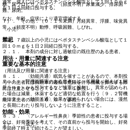
通常、成人にはベポタスチンベシル酸塩として１回１０ｍｇ
糖、尿ウロビリノーゲン、（頻度不明）尿量減少、排尿困
を１日２回経口投与する。
難、尿閉。
なお、年齢、症状により適宜増減する。
７）． その他：（０．１％未満）月経異常、浮腫、味覚異
常、（頻度不明）動悸、呼吸困難、しびれ。
〈小児〉
禁忌
通常、７歳以上の小児にはベポタスチンベシル酸塩として１
回１０ｍｇを１日２回経口投与する。
２．１． 本剤の成分に対し過敏症の既往歴のある患者。
用法・用量に関連する注意
重要な基本的注意
（用法及び用量に関連する注意）
８．１． 〈効能共通〉眠気を催すことがあるので、本剤投
７．１． 腎機能障害のある患者には、低用量（例えば１回
与中の患者には自動車の運転等危険を伴う機械を操作する際
量５ｍｇ）から投与するなど慎重に投与し、異常が認められ
には注意させること〔１７．３．１参照〕。
た場合は減量、休薬するなど適切な処置を行う〔９．２腎機
８．２． 〈効能共通〉効果が認められない場合には、漫然
能障害患者の項、１６．６．１参照〕。
と長期にわたり投与しないように注意すること。
効能・効果
８．３． 〈アレルギー性鼻炎〉季節性の患者に投与する場
合は、好発季節を考えて、その直前から投与を開始し、好発
１）． 〈成人〉
季節終了時まで続けることが望ましい。