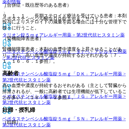
薬剤情報
（合併症・既往歴等のある患者）
９．１．１． 長期ステロイド療法を受けている患者：本剤
ベポタスチンベシル酸塩ＯＤ錠５ｍｇ「サワイ」
投与によりステロイドの減量を図る場合には十分な管理下で
徐々に行うこと。
タリオン錠５ｍｇ
アレルギー用薬 > 第2世代抗ヒスタミン薬
（腎機能障害患者）
腎機能障害患者：本剤の血漿中濃度を上昇させることがあ
ベポタスチンベシル酸塩錠５ｍｇ「タナベ」
アレルギー用薬
り、また、高い血漿中濃度が持続するおそれがある〔７．
> 第2世代抗ヒスタミン薬
１、１６．６．１参照〕。
高齢者
ベポタスチンベシル酸塩錠５ｍｇ「ＤＫ」
アレルギー用薬 >
第2世代抗ヒスタミン薬
高い血漿中濃度が持続するおそれがある（主として腎臓から
排泄されるが、一般に高齢者では生理機能が低下しているこ
ベポタスチンベシル酸塩錠５ｍｇ「ＪＧ」
アレルギー用薬 >
とが多い）〔１６．６．２参照〕。
第2世代抗ヒスタミン薬
妊婦・授乳婦
ベポタスチンベシル酸塩錠５ｍｇ「ＳＮ」
アレルギー用薬 >
（妊婦）
第2世代抗ヒスタミン薬