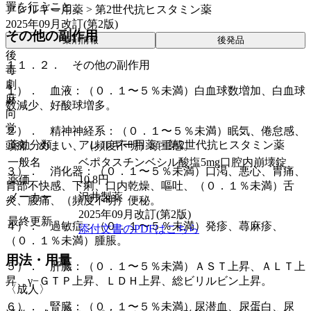
置を行うこと。
アレルギー用薬 > 第2世代抗ヒスタミン薬
2025年09月改訂(第2版)
その他の副作用
薬剤情報
後発品
後
１１．２． その他の副作用
毒
劇
１）． 血液：（０．１〜５％未満）白血球数増加、白血球
麻
数減少、好酸球増多。
向
覚
２）． 精神神経系：（０．１〜５％未満）眠気、倦怠感、
薬効分類
アレルギー用薬 > 第2世代抗ヒスタミン薬
頭痛、めまい、（頻度不明）頭重感。
一般名
ベポタスチンベシル酸塩5mg口腔内崩壊錠
３）． 消化器：（０．１〜５％未満）口渇、悪心、胃痛、
薬価
10.8
円
胃部不快感、下痢、口内乾燥、嘔吐、（０．１％未満）舌
メーカー
沢井製薬
炎、腹痛、（頻度不明）便秘。
2025年09月改訂(第2版)
最終更新
４）． 過敏症：（０．１〜５％未満）発疹、蕁麻疹、
添付文書のPDFはこちら
（０．１％未満）腫脹。
用法・用量
５）． 肝臓：（０．１〜５％未満）ＡＳＴ上昇、ＡＬＴ上
昇、γ−ＧＴＰ上昇、ＬＤＨ上昇、総ビリルビン上昇。
〈成人〉
６）． 腎臓：（０．１〜５％未満）尿潜血、尿蛋白、尿