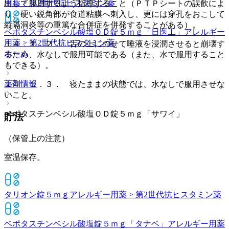
用薬 > 第2世代抗ヒスタミン薬
出して服用するよう指導すること（ＰＴＰシートの誤飲によ
り、硬い鋭角部が食道粘膜へ刺入し、更には穿孔をおこして
縦隔洞炎等の重篤な合併症を併発することがある）。
ベポタスチンベシル酸塩ＯＤ錠５ｍｇ「日医工」
アレルギー
用薬 > 第2世代抗ヒスタミン薬
１４．１．２． 舌の上にのせて唾液を浸潤させると崩壊す
ホーム
るため、水なしで服用可能である（また、水で服用すること
もできる）。
薬剤情報
１４．１．３． 寝たままの状態では、水なしで服用させな
いこと。
ベポタスチンベシル酸塩ＯＤ錠５ｍｇ「サワイ」
貯法
（保管上の注意）
室温保存。
タリオン錠５ｍｇ
アレルギー用薬 > 第2世代抗ヒスタミン薬
ベポタスチンベシル酸塩錠５ｍｇ「タナベ」
アレルギー用薬