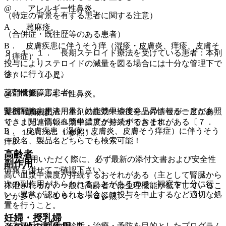
@． アレルギー性鼻炎。
（特定の背景を有する患者に関する注意）
A． 蕁麻疹。
（合併症・既往歴等のある患者）
B． 皮膚疾患に伴うそう痒（湿疹・皮膚炎、痒疹、皮膚そ
９．１．１． 長期ステロイド療法を受けている患者：本剤
う痒症）。
投与によりステロイドの減量を図る場合には十分な管理下で
徐々に行うこと。
２）． 〈小児〉
薬剤情報
（腎機能障害患者）
@． アレルギー性鼻炎。
薬剤写真、用法用量、効能効果や後発品の情報が一度に参照
腎機能障害患者：本剤の血漿中濃度を上昇させることがあ
A． 蕁麻疹。
でき、関連情報へ簡単にアクセスができます。
り、また、高い血漿中濃度が持続するおそれがある〔７．
B． 皮膚疾患（湿疹・皮膚炎、皮膚そう痒症）に伴うそう
１、１６．６．１参照〕。
一般名、製品名どちらでも検索可能！
痒。
高齢者
※ ご使用いただく際に、必ず最新の添付文書および安全性
副作用
情報も併せてご確認下さい。
高い血漿中濃度が持続するおそれがある（主として腎臓から
次の副作用があらわれることがあるので、観察を十分に行
排泄されるが、一般に高齢者では生理機能が低下しているこ
い、異常が認められた場合には投与を中止するなど適切な処
とが多い）〔１６．６．２参照〕。
置を行うこと。
妊婦・授乳婦
※本製品は疾病の診断・治療・予防を目的としたプログラム