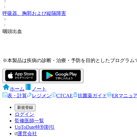
呼吸器、胸郭および縦隔障害
咽頭出血
※本製品は疾病の診断・治療・予防を目的としたプログラム
ホーム
ノート
表・計算
レジメン
CTCAE
抗菌薬ガイド
ERマニュ
新規登録
ログイン
監修医師一覧
UpToDate特別割引
運営会社