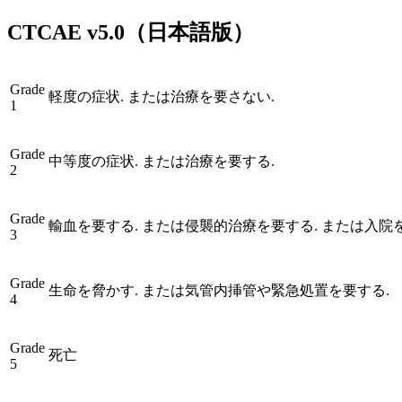
CTCAE
v5.0
（日本語版）
Grade
軽度の症状. または治療を要さない.
1
Grade
中等度の症状. または治療を要する.
2
Grade
輸血を要する. または侵襲的治療を要する. または入院
3
Grade
生命を脅かす. または気管内挿管や緊急処置を要する.
4
Grade
死亡
5