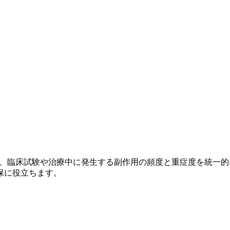
）
r Adverse Events）とは、臨床試験や治療中に発生する副作用の頻
保に役立ちます。