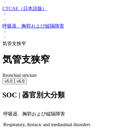
CTCAE（日本語版）
呼吸器、胸郭および縦隔障害
気管支狭窄
気管支狭窄
Bronchial stricture
v5.0
v6.0
SOC | 器官別大分類
呼吸器、胸郭および縦隔障害
Respiratory, thoracic and mediastinal disorders