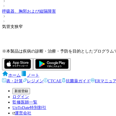
呼吸器、胸郭および縦隔障害
気管支狭窄
※本製品は疾病の診断・治療・予防を目的としたプログラム
ホーム
ノート
表・計算
レジメン
CTCAE
抗菌薬ガイド
ERマニュ
新規登録
ログイン
監修医師一覧
UpToDate特別割引
運営会社