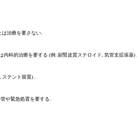
たは治療を要さない.
たは内科的治療を要する (例: 副腎皮質ステロイド, 気管支拡張薬) 
 ステント留置) .
挿管や緊急処置を要する.