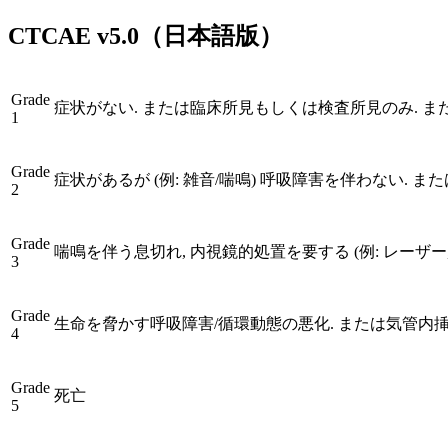
CTCAE
v5.0
（日本語版）
Grade
症状がない. または臨床所見もしくは検査所見のみ. ま
1
Grade
症状があるが (例: 雑音/喘鳴) 呼吸障害を伴わない. ま
2
Grade
喘鳴を伴う息切れ, 内視鏡的処置を要する (例: レーザー,
3
Grade
生命を脅かす呼吸障害/循環動態の悪化. または気管内
4
Grade
死亡
5