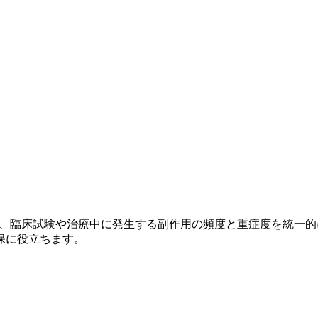
）
r Adverse Events）とは、臨床試験や治療中に発生する副作用の頻
保に役立ちます。