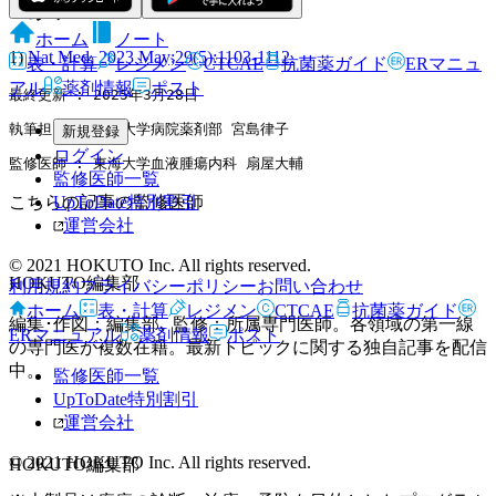
出典
ホーム
ノート
1)
Nat Med. 2023 May;29(5):1103-1112.
表・計算
レジメン
CTCAE
抗菌薬ガイド
ERマニュ
アル
薬剤情報
ポスト
最終更新 : 2025年3月28日
執筆担当 : 北里大学病院薬剤部 宮島律子
新規登録
ログイン
監修医師 : 東海大学血液腫瘍内科 扇屋大輔
監修医師一覧
UpToDate特別割引
こちらの記事の監修医師
運営会社
© 2021 HOKUTO Inc. All rights reserved.
HOKUTO編集部
利用規約
プライバシーポリシー
お問い合わせ
ホーム
表・計算
レジメン
CTCAE
抗菌薬ガイド
編集･作図：編集部､ 監修：所属専門医師。各領域の第一線
ERマニュアル
薬剤情報
ポスト
の専門医が複数在籍。最新トピックに関する独自記事を配信
中。
監修医師一覧
UpToDate特別割引
運営会社
© 2021 HOKUTO Inc. All rights reserved.
HOKUTO編集部