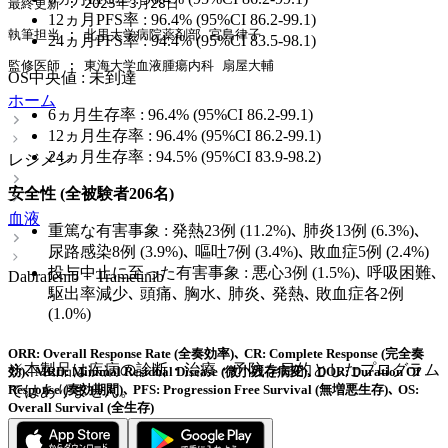
最終更新 : 2025年3月28日
12ヵ月PFS率 : 96.4% (95%CI 86.2-99.1)
執筆担当 : 北里大学病院薬剤部 宮島律子
24ヵ月PFS率 : 94.4% (95%CI 83.5-98.1)
監修医師 : 東海大学血液腫瘍内科 扇屋大輔
OS中央値 : 未到達
ホーム
6ヵ月生存率 : 96.4% (95%CI 86.2-99.1)
12ヵ月生存率 : 96.4% (95%CI 86.2-99.1)
24ヵ月生存率 : 94.5% (95%CI 83.9-98.2)
レジメン
安全性
(全被験者206名)
血液
重篤な有害事象 : 発熱23例 (11.2%)､ 肺炎13例 (6.3%)､
尿路感染8例 (3.9%)､ 嘔吐7例 (3.4%)､ 敗血症5例 (2.4%)
投与中止に至った有害事象 : 悪心3例 (1.5%)､ 呼吸困難､
Dabrafenib + Trametinib
駆出率減少､ 頭痛､ 胸水､ 肺炎､ 発熱､ 敗血症各2例
(1.0%)
ORR: Overall Response Rate (全奏効率)､ CR: Complete Response (完全奏
※本製品は疾病の診断・治療・予防を目的としたプログラム
効)､ MRD: Minimal Residual Disease (微小残存病変)､ DOR: Duration Of
ではありません。
Response (奏効期間)､ PFS: Progression Free Survival (無増悪生存)､ OS:
Overall Survival (全生存)