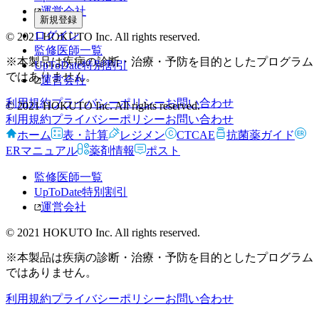
運営会社
新規登録
ログイン
© 2021 HOKUTO Inc. All rights reserved.
監修医師一覧
※本製品は疾病の診断・治療・予防を目的としたプログラム
UpToDate特別割引
ではありません。
運営会社
利用規約
プライバシーポリシー
お問い合わせ
© 2021 HOKUTO Inc. All rights reserved.
利用規約
プライバシーポリシー
お問い合わせ
ホーム
表・計算
レジメン
CTCAE
抗菌薬ガイド
ERマニュアル
薬剤情報
ポスト
監修医師一覧
UpToDate特別割引
運営会社
© 2021 HOKUTO Inc. All rights reserved.
※本製品は疾病の診断・治療・予防を目的としたプログラム
ではありません。
利用規約
プライバシーポリシー
お問い合わせ