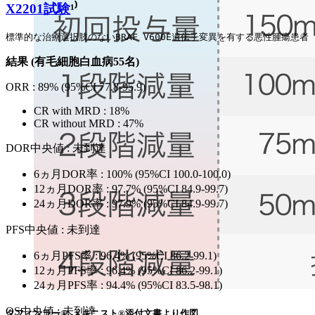
X2201試験
¹⁾
標準的な治療選択肢のないBRAF V600E遺伝子変異を有する悪性腫瘍患
結果 (有毛細胞白血病55名)
ORR : 89% (95%CI 77.8-95.9)
CR with MRD : 18%
CR without MRD : 47%
DOR中央値 : 未到達
6ヵ月DOR率 : 100% (95%CI 100.0-100.0)
12ヵ月DOR率 : 97.7% (95%CI 84.9-99.7)
24ヵ月DOR率 : 97.9% (95%CI 84.9-99.7)
PFS中央値 : 未到達
6ヵ月PFS率 : 96.4% (95%CI 86.2-99.1)
12ヵ月PFS率 : 96.4% (95%CI 86.2-99.1)
24ヵ月PFS率 : 94.4% (95%CI 83.5-98.1)
OS中央値 : 未到達
タフィンラー®､メキニスト®添付文書より作図