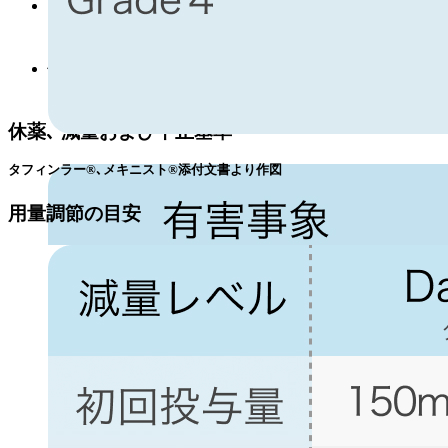
38.0℃未満の発熱または悪寒､ 戦慄､ 寝汗､ インフルエ
ンザ用症状等の発熱の初期症状の再発が認められた時
点でいずれの薬剤も休薬もしくは減量を検討する.
休薬しても4週間以内に発熱がGrade1以下またはベース
ラインに軽快しない場合は､いずれの薬剤も中止する.
休薬､ 減量および中止基準
タフィンラー®､メキニスト®添付文書より作図
用量調節の目安