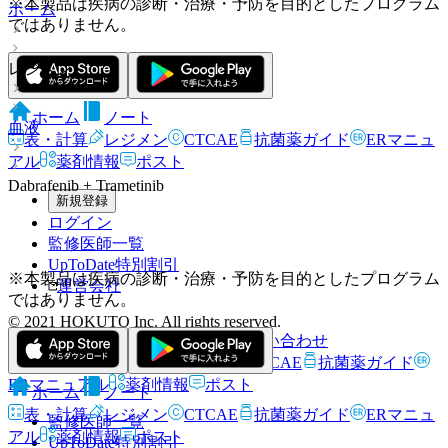
※本製品は疾病の診断・治療・予防を目的としたプログラム
ホーム
ではありません。
レジメン
ホーム
ノート
血液
表・計算
レジメン
CTCAE
抗菌薬ガイド
ERマニュ
アル
薬剤情報
ポスト
Dabrafenib + Trametinib
新規登録
ログイン
監修医師一覧
UpToDate特別割引
※本製品は疾病の診断・治療・予防を目的としたプログラム
運営会社
ではありません。
© 2021 HOKUTO Inc. All rights reserved.
利用規約
プライバシーポリシー
お問い合わせ
ホーム
表・計算
レジメン
CTCAE
抗菌薬ガイド
ERマニュアル
薬剤情報
ポスト
ホーム
ノート
表・計算
レジメン
CTCAE
抗菌薬ガイド
ERマニュ
監修医師一覧
アル
薬剤情報
ポスト
UpToDate特別割引