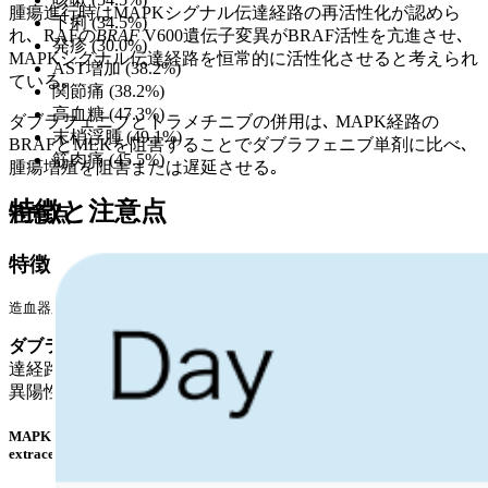
腫瘍進行時はMAPKシグナル伝達経路の再活性化が認めら
下痢 (34.5%)
れ､ RAFの
BRAF
V600遺伝子変異がBRAF活性を亢進させ､
発疹 (30.0%)
MAPKシグナル伝達経路を恒常的に活性化させると考えられ
AST増加 (38.2%)
ている｡
関節痛 (38.2%)
高血糖 (47.3%)
ダブラフェニブとトラメチニブの併用は､ MAPK経路の
末梢浮腫 (49.1%)
BRAFとMEKを阻害することでダブラフェニブ単剤に比べ､
筋肉痛 (45.5%)
腫瘍増殖を阻害または遅延させる｡
特徴と注意点
注意点
特徴
造血器腫瘍に対しては､ BRAF遺伝子変異を有する再発または難治性の有
ダブラフェニブ
RAS/RAF/MEK/ERK (MAPK) シグナル伝
達経路における変異型BRAF (V600E､ V600KおよびV600D変
異陽性) のキナーゼ活性を阻害する
BRAF阻害剤
である｡
MAPK: Mitogen-activated protein kinase､ MEK: Mitogen-activated
extracellular signal-regulated kinase