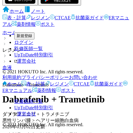
ホーム
ノート
表・計算
レジメン
CTCAE
抗菌薬ガイド
ERマニュ
アル
薬剤情報
ポスト
ホーム
新規登録
ログイン
監修医師一覧
レジメン
UpToDate特別割引
運営会社
血液
© 2021 HOKUTO Inc. All rights reserved.
利用規約
プライバシーポリシー
お問い合わせ
ホーム
表・計算
レジメン
CTCAE
抗菌薬ガイド
Dabrafenib + Trametinib
ERマニュアル
薬剤情報
ポスト
Dabrafenib + Trametinib
監修医師一覧
UpToDate特別割引
運営会社
ダブラフェニブ + トラメチニブ
悪性リンパ腫 > ヘアリー細胞白血病
© 2021 HOKUTO Inc. All rights reserved.
2026年03月02日
更新