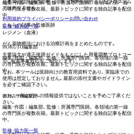
※本製品は疾病の診断・治療・予防を目的としたプログラム
編集･作図：編集部､ 監修：所属専門医師。各領域の第一線
ではありません。
の専門医が複数在籍。最新トピックに関する独自記事を配信
中。
利用規約
プライバシーポリシー
お問い合わせ
こちらの記事の監修医師
監修･協力医一覧
レジメン（血液）
がん薬物療法における治療計画をまとめたものです｡
HOKUTO編集部
主要論文や適正使用ガイドをもとにした用量調整プロトコー
編集･作図：編集部､ 監修：所属専門医師。各領域の第一線
ル､ 有害事象対応をご紹介します｡
の専門医が複数在籍。最新トピックに関する独自記事を配信
中。
なお､ 本ツールは医師向けの教育用資料であり､ 実臨床での
使用は想定しておりません｡ 最新の添付文書やガイドライン
を必ずご確認下さい｡
また､ 一般の方への情報提供ではないことを予めご了承くだ
HOKUTO編集部
さい｡
編集･作図：編集部､ 監修：所属専門医師。各領域の第一線
の専門医が複数在籍。最新トピックに関する独自記事を配信
中。
監修･協力医一覧