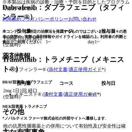
※本製品は疾病の診断・治療・予防を目的としたプログラム
Dabrafenib：ダブラフェニブ（タフィ
ではありません。
ンラー®）
利用規約
プライバシーポリシー
お問い合わせ
投与量
コース
投与日
本コンテンツは特定の治療法を推奨するものではございません. 個々の患
者の病態や､ 実際の薬剤情報やガイドラインを確認の上､ 利用者の判断と
150mg 1日2回 経口
1~
day1~
責任でご利用ください.
(空腹時)
薬剤情報
Trametinib：トラメチニブ（メキニス
ト®）
タフィンラー® (
添付文書
/
適正使用ガイド
*)
BRAF阻害薬 ダブラフェニブ
投与量
コース
投与日
2mg 1日1回 経口
1~
day1~
メキニスト® (
添付文書
/
適正使用ガイド
*)
(空腹時)
MEK阻害薬 トラメチニブ
その他
*ノバルティス ファーマ株式会社の外部サイトへ遷移します.
他の抗悪性腫瘍薬との併用について有効性及び安全性は確