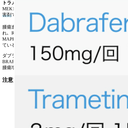
トラメチニブ
MAPKシグナル伝達経路における
MEK1/MEK2の活性化およびキナーゼ活性を阻害する
MEK阻
害剤
である｡
腫瘍進行時はMAPKシグナル伝達経路の再活性化が認めら
れ､ RAFの
BRAF
V600遺伝子変異がBRAF活性を亢進させ､
MAPKシグナル伝達経路を恒常的に活性化させると考えられ
ている｡
ダブラフェニブとトラメチニブの併用は､ MAPK経路の
BRAFとMEKを阻害することでダブラフェニブ単剤に比べ､
腫瘍増殖を阻害または遅延させる｡
注意点