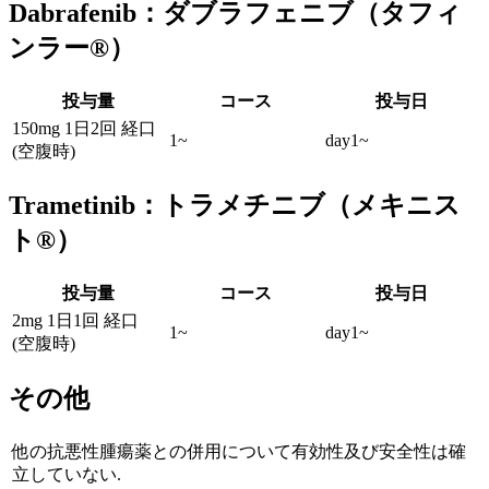
Dabrafenib：ダブラフェニブ（タフィ
ンラー®）
投与量
コース
投与日
150mg 1日2回 経口
1~
day1~
(空腹時)
Trametinib：トラメチニブ（メキニス
ト®）
投与量
コース
投与日
2mg 1日1回 経口
1~
day1~
(空腹時)
その他
他の抗悪性腫瘍薬との併用について有効性及び安全性は確
立していない.