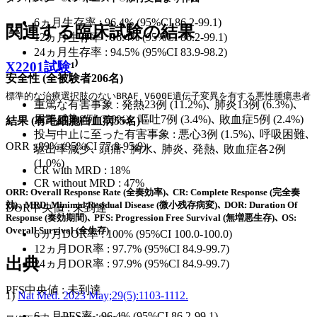
6ヵ月生存率 : 96.4% (95%CI 86.2-99.1)
関連する臨床試験の結果
12ヵ月生存率 : 96.4% (95%CI 86.2-99.1)
24ヵ月生存率 : 94.5% (95%CI 83.9-98.2)
X2201試験
¹⁾
安全性
(全被験者206名)
標準的な治療選択肢のないBRAF V600E遺伝子変異を有する悪性腫瘍患
重篤な有害事象 : 発熱23例 (11.2%)､ 肺炎13例 (6.3%)､
尿路感染8例 (3.9%)､ 嘔吐7例 (3.4%)､ 敗血症5例 (2.4%)
結果 (有毛細胞白血病55名)
投与中止に至った有害事象 : 悪心3例 (1.5%)､ 呼吸困難､
ORR : 89% (95%CI 77.8-95.9)
駆出率減少､ 頭痛､ 胸水､ 肺炎､ 発熱､ 敗血症各2例
(1.0%)
CR with MRD : 18%
CR without MRD : 47%
ORR: Overall Response Rate (全奏効率)､ CR: Complete Response (完全奏
効)､ MRD: Minimal Residual Disease (微小残存病変)､ DOR: Duration Of
DOR中央値 : 未到達
Response (奏効期間)､ PFS: Progression Free Survival (無増悪生存)､ OS:
Overall Survival (全生存)
6ヵ月DOR率 : 100% (95%CI 100.0-100.0)
12ヵ月DOR率 : 97.7% (95%CI 84.9-99.7)
出典
24ヵ月DOR率 : 97.9% (95%CI 84.9-99.7)
PFS中央値 : 未到達
1)
Nat Med. 2023 May;29(5):1103-1112.
6ヵ月PFS率 : 96.4% (95%CI 86.2-99.1)