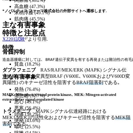
関節痛 (38.2%)
高血糖 (47.3%)
*ノバルティス ファーマ株式会社の外部サイトへ遷移します.
末梢浮腫 (49.1%)
筋肉痛 (45.5%)
主な有害事象
特徴と注意点
X2201試験
¹⁾より引用.
特徴
骨髄抑制
造血器腫瘍に対しては､ BRAF遺伝子変異を有する再発または難治性の有
貧血 (18.2%)
ダブラフェニブ
RAS/RAF/MEK/ERK (MAPK) シグナル伝
達経路における変異型BRAF (V600E､ V600KおよびV600D変
主な有害事象
異陽性) のキナーゼ活性を阻害する
BRAF阻害剤
である｡
発熱 (76.4%)
MAPK: Mitogen-activated protein kinase､ MEK: Mitogen-activated
倦怠感 (52.7%)
extracellular signal-regulated kinase
悪心 (49.1%)
悪寒 (56.4%)
トラメチニブ
MAPKシグナル伝達経路における
頭痛 (38.2%)
MEK1/MEK2の活性化およびキナーゼ活性を阻害する
MEK阻
便秘 (43.6%)
害剤
である｡
嘔吐 (25.5%)
咳嗽 (54.5%)