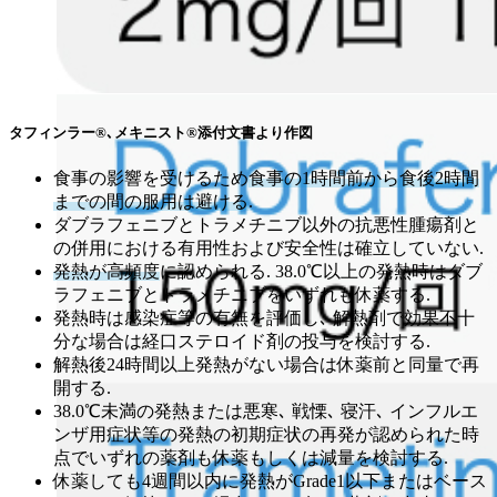
タフィンラー®､メキニスト®添付文書より作図
食事の影響を受けるため
食事の1時間前から食後2時間
までの間の服用は避ける
.
ダブラフェニブとトラメチニブ以外の抗悪性腫瘍剤と
の併用における有用性および安全性は確立していない.
発熱が高頻度
に認められる. 38.0℃以上の発熱時はダブ
ラフェニブとトラメチニブをいずれも休薬する.
発熱時は感染症等の有無を評価し､ 解熱剤で効果不十
分な場合は経口ステロイド剤の投与を検討する.
解熱後24時間以上発熱がない場合は休薬前と同量で再
開する.
38.0℃未満の発熱または悪寒､ 戦慄､ 寝汗､ インフルエ
ンザ用症状等の発熱の初期症状の再発が認められた時
点でいずれの薬剤も休薬もしくは減量を検討する.
休薬しても4週間以内に発熱がGrade1以下またはベース