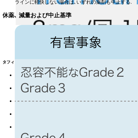
ラインに軽快しない場合は､いずれの薬剤も中止する.
休薬､ 減量および中止基準
タフィンラー®､メキニスト®添付文書より作図
食事の影響を受けるため
食事の1時間前から食後2時間
までの間の服用は避ける
.
ダブラフェニブとトラメチニブ以外の抗悪性腫瘍剤と
の併用における有用性および安全性は確立していない.
発熱が高頻度
に認められる. 38.0℃以上の発熱時はダブ
ラフェニブとトラメチニブをいずれも休薬する.
発熱時は感染症等の有無を評価し､ 解熱剤で効果不十
分な場合は経口ステロイド剤の投与を検討する.
解熱後24時間以上発熱がない場合は休薬前と同量で再
開する.