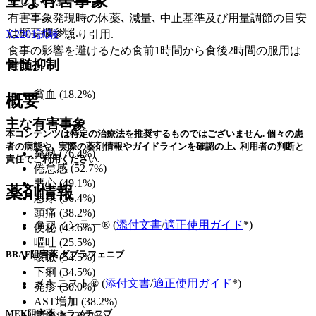
主な有害事象
立していない.
有害事象発現時の休薬､ 減量､ 中止基準及び用量調節の目安
は概要欄参照.
X2201試験
¹⁾より引用.
食事の影響を避けるため食前1時間から食後2時間の服用は
骨髄抑制
避ける.
貧血 (18.2%)
概要
主な有害事象
本コンテンツは特定の治療法を推奨するものではございません. 個々の患
者の病態や､ 実際の薬剤情報やガイドラインを確認の上､ 利用者の判断と
発熱 (76.4%)
責任でご利用ください.
倦怠感 (52.7%)
悪心 (49.1%)
薬剤情報
悪寒 (56.4%)
頭痛 (38.2%)
タフィンラー® (
添付文書
/
適正使用ガイド
*)
便秘 (43.6%)
嘔吐 (25.5%)
BRAF阻害薬 ダブラフェニブ
咳嗽 (54.5%)
下痢 (34.5%)
メキニスト® (
添付文書
/
適正使用ガイド
*)
発疹 (30.0%)
AST増加 (38.2%)
MEK阻害薬 トラメチニブ