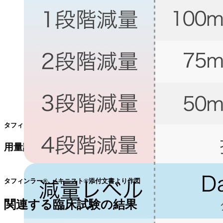
タフィンラー®､メキニスト®添付文書より作図
用量調節の目安
タフィンラー®､メキニスト®添付文書より作図
関連する臨床試験の結果