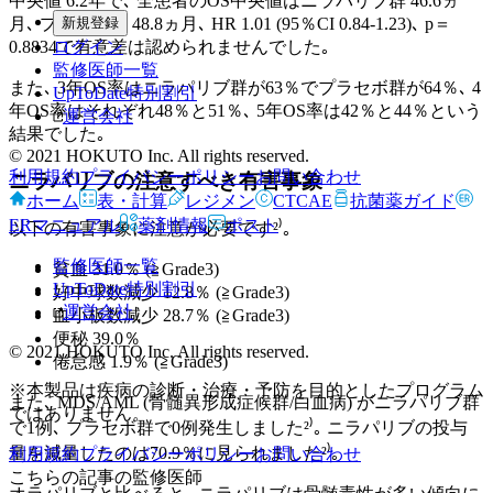
中央値 6.2年で､ 全患者のOS中央値はニラパリブ群 46.6ヵ
新規登録
月､ プラセボ群 48.8ヵ月､ HR 1.01 (95％CI 0.84-1.23)､ p＝
ログイン
0.8834で有意差は認められませんでした｡
監修医師一覧
また､ 3年OS率はニラパリブ群が63％でプラセボ群が64％､ 4
UpToDate特別割引
年OS率はそれぞれ48％と51％､ 5年OS率は42％と44％という
運営会社
結果でした｡
© 2021 HOKUTO Inc. All rights reserved.
利用規約
プライバシーポリシー
お問い合わせ
ニラパリブの注意すべき有害事象
ホーム
表・計算
レジメン
CTCAE
抗菌薬ガイド
ERマニュアル
薬剤情報
ポスト
以下の有害事象に注意が必要です²⁾｡
監修医師一覧
貧血 31.0％ (≧Grade3)
UpToDate特別割引
好中球数減少 12.8％ (≧Grade3)
運営会社
血小板数減少 28.7％ (≧Grade3)
便秘 39.0％
© 2021 HOKUTO Inc. All rights reserved.
倦怠感 1.9％ (≧Grade3)
※本製品は疾病の診断・治療・予防を目的としたプログラム
また､ MDS/AML (骨髄異形成症候群/白血病) がニラパリブ群
ではありません。
で1例､ プラセボ群で0例発生しました²⁾｡ ニラパリブの投与
量を減量したのは70.9％に見られました²⁾｡
利用規約
プライバシーポリシー
お問い合わせ
こちらの記事の監修医師