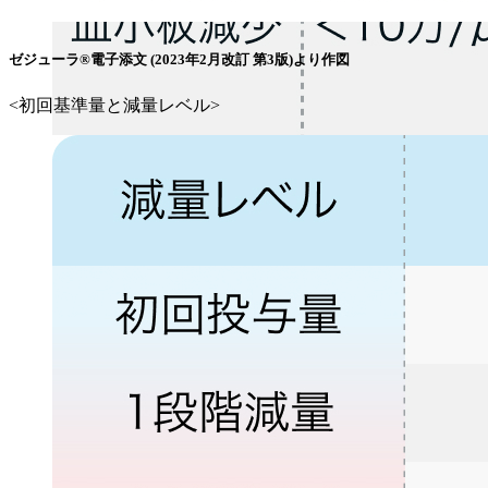
ゼジューラ®電子添文 (2023年2月改訂 第3版)より作図
<初回基準量と減量レベル>