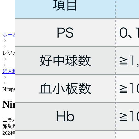
ホーム
レジメン
婦人科
Niraparib
Niraparib
ニラパリブ (ゼジューラ®)
卵巣癌 > 初回治療後 維持療法 / 再発転移治療後 維持療法
2024年12月13日
更新