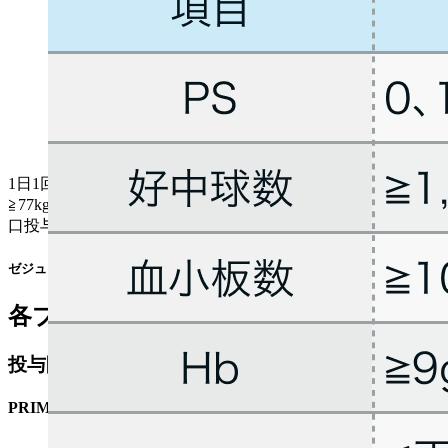
1日1回200mgを経口投与｡ *ただし､ 初回投与前の体重が
≧77kgかつ血小板数が≧1.5万/μLの成人には1日1回300mgを経
口投与
ゼジューラ®電子添文 (2023年2月改訂 第3版)より作図､引用
各プロトコル
投与開始基準
PRIMA試験²⁾のプロトコル例