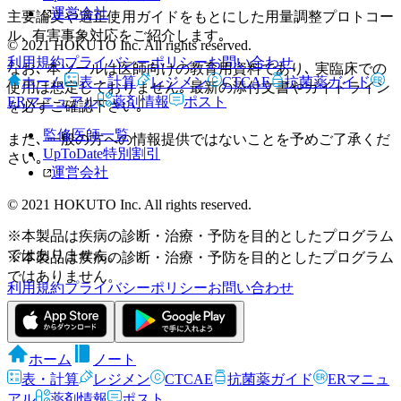
運営会社
主要論文や適正使用ガイドをもとにした用量調整プロトコー
ル､ 有害事象対応をご紹介します｡
© 2021 HOKUTO Inc. All rights reserved.
利用規約
プライバシーポリシー
お問い合わせ
なお､ 本ツールは医師向けの教育用資料であり､ 実臨床での
ホーム
表・計算
レジメン
CTCAE
抗菌薬ガイド
使用は想定しておりません｡ 最新の添付文書やガイドライン
ERマニュアル
薬剤情報
ポスト
を必ずご確認下さい｡
監修医師一覧
また､ 一般の方への情報提供ではないことを予めご了承くだ
UpToDate特別割引
さい｡
運営会社
© 2021 HOKUTO Inc. All rights reserved.
※本製品は疾病の診断・治療・予防を目的としたプログラム
ではありません。
※本製品は疾病の診断・治療・予防を目的としたプログラム
ではありません。
利用規約
プライバシーポリシー
お問い合わせ
ホーム
ノート
表・計算
レジメン
CTCAE
抗菌薬ガイド
ERマニュ
アル
薬剤情報
ポスト