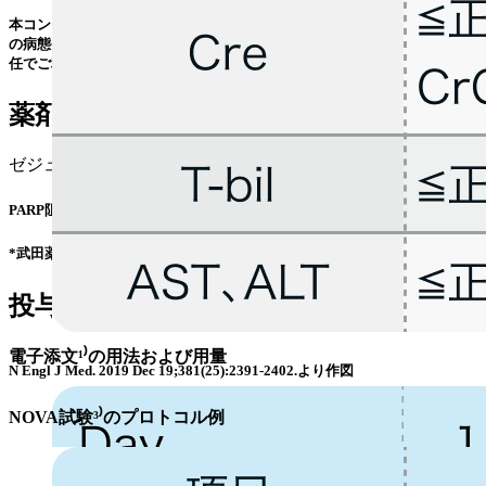
本コンテンツは特定の治療法を推奨するものではありません｡ 個々の患者
の病態や､ 実際の薬剤情報やガイドラインを確認の上､ 利用者の判断と責
任でご利用ください｡
薬剤情報
ゼジューラ® (
添付文書
/
適正使用の手引き
*)
PARP阻害薬 ニラパリブトシル酸塩水和物錠
*武田薬品工業株式会社の外部サイトへ遷移します
投与スケジュール
電子添文¹⁾の用法および用量
N Engl J Med. 2019 Dec 19;381(25):2391-2402.より作図
NOVA試験³⁾のプロトコル例