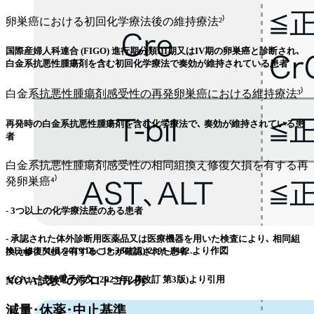
卵巣癌における初回化学療法後の維持療法²⁾
国際産婦人科連合 (FIGO) 進行期分類III期又はIV期の卵巣癌と診断され､
白金系抗悪性腫瘍剤を含む初回化学療法で奏効が維持されている患者
白金系抗悪性腫瘍剤感受性の再発卵巣癌における維持療法³⁾
再発時の白金系抗悪性腫瘍剤を含む化学療法で､ 奏効が維持されている患
者
白金系抗悪性腫瘍剤感受性の相同組換え修復欠損を有する再
発卵巣癌⁴⁾
- 3つ以上の化学療法歴のある患者
- 承認された体外診断用医薬品又は医療機器を用いた検査により､ 相同組
N Engl J Med. 2019 Dec 19;381(25):2391-2402.より作図
換え修復欠損を有することが確認された患者
ゼジューラ®電子添文 (2023年2月改訂 第3版)より引用
NOVA試験³⁾のプロトコル例
減量･休薬･中止基準