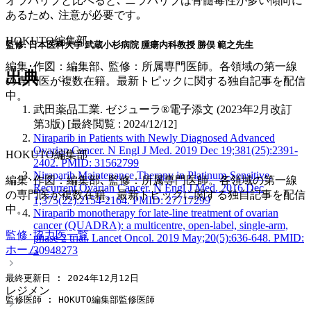
オラパリブと比べると､ ニラパリブは骨髄毒性が多い傾向に
あるため､ 注意が必要です｡
HOKUTO編集部
監修: 日本医科大学 武蔵小杉病院 腫瘍内科教授 勝俣 範之先生
編集･作図：編集部､ 監修：所属専門医師。各領域の第一線
出典
の専門医が複数在籍。最新トピックに関する独自記事を配信
中。
武田薬品工業. ゼジューラ®電子添文 (2023年2月改訂
第3版) [最終閲覧 : 2024/12/12]
Niraparib in Patients with Newly Diagnosed Advanced
Ovarian Cancer. N Engl J Med. 2019 Dec 19;381(25):2391-
HOKUTO編集部
2402. PMID: 31562799
Niraparib Maintenance Therapy in Platinum-Sensitive,
編集･作図：編集部､ 監修：所属専門医師。各領域の第一線
Recurrent Ovarian Cancer. N Engl J Med. 2016 Dec
の専門医が複数在籍。最新トピックに関する独自記事を配信
1;375(22):2154-2164. PMID: 27717299
中。
Niraparib monotherapy for late-line treatment of ovarian
cancer (QUADRA): a multicentre, open-label, single-arm,
監修･協力医一覧
phase 2 trial. Lancet Oncol. 2019 May;20(5):636-648. PMID:
ホーム
30948273
最終更新日 : 2024年12月12日
レジメン
監修医師 : HOKUTO編集部監修医師