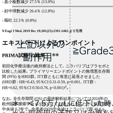
- 血小板数減少 27.5％ (13.0%)
- 好中球数減少 26.4％ (12.8%)
- 嘔吐 22.3％ (0.8%)
N Engl J Med. 2019 Dec 19;381(25):2391-2402.より引用
エキスパートによるワンポイント
PRIMA試験²⁾の結果
初回化学療法後の維持療法として､ ニラパリブはプラセボと
比較した結果､ プライマリーエンドポイントの無増悪生存期
間 (PFS) をHRD群､ ITT群ともに有意に延長させました
(HRD群 : HR=0.43, 95％CI 0.31-0.59, p<0.001､ ITT群 :
HR=0.62, 95％CI 0.50-0.76, p<0.001)²⁾｡
なお､ 全生存期間 (OS) の最終解析結果については2024年の
欧州臨床腫瘍学会 (ESMO) にて公表されましたが､ 観察期間
中央値 6.2年で､ 全患者のOS中央値はニラパリブ群 46.6ヵ