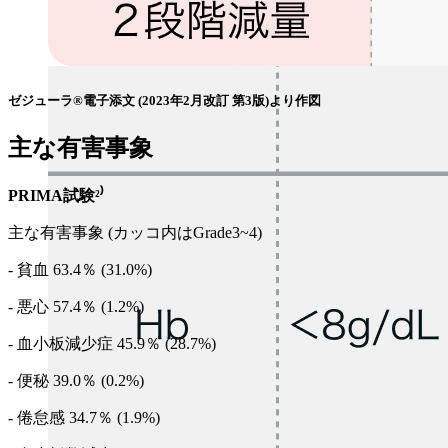
ゼジューラ®電子添文 (2023年2月改訂 第3版)より作図
主な有害事象
PRIMA試験²⁾
主な有害事象 (カッコ内はGrade3~4)
- 貧血 63.4％ (31.0%)
- 悪心 57.4％ (1.2%)
- 血小板減少症 45.9％ (28.7%)
- 便秘 39.0％ (0.2%)
- 倦怠感 34.7％ (1.9%)