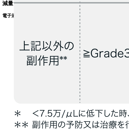
減量･休薬･中止基準
電子添文¹⁾の
減量･休薬･中止基準