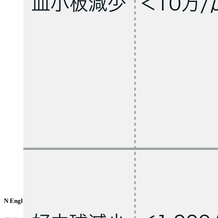
N Engl J Med. 2016 Dec 1;375(22):2154-2164.より作図