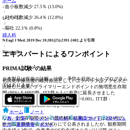
ホーム
- 血小板数減少 27.5％ (13.0%)
- 好中球数減少 26.4％ (12.8%)
レジメン
- 嘔吐 22.3％ (0.8%)
婦人科
N Engl J Med. 2019 Dec 19;381(25):2391-2402.より引用
Niraparib
エキスパートによるワンポイント
PRIMA試験²⁾の結果
※本製品は疾病の診断・治療・予防を目的としたプログラム
初回化学療法後の維持療法として､ ニラパリブはプラセボと
ではありません。
比較した結果､ プライマリーエンドポイントの無増悪生存期
間 (PFS) をHRD群､ ITT群ともに有意に延長させました
(HRD群 : HR=0.43, 95％CI 0.31-0.59, p<0.001､ ITT群 :
HR=0.62, 95％CI 0.50-0.76, p<0.001)²⁾｡
ホーム
ノート
なお､ 全生存期間 (OS) の最終解析結果については2024年の
表・計算
レジメン
CTCAE
抗菌薬ガイド
ERマニュ
欧州臨床腫瘍学会 (ESMO) にて公表されましたが､ 観察期間
アル
薬剤情報
ポスト