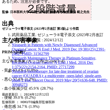
あるため､ 注意が必要です｡
監修: 日本医科大学 武蔵小杉病院 腫瘍内科教授 勝俣 範之先生
出典
ゼジューラ®電子添文 (2023年2月改訂 第3版)より作図
武田薬品工業. ゼジューラ®電子添文 (2023年2月改訂
主な有害事象
第3版) [最終閲覧 : 2024/12/12]
Niraparib in Patients with Newly Diagnosed Advanced
Ovarian Cancer. N Engl J Med. 2019 Dec 19;381(25):2391-
PRIMA試験²⁾
2402. PMID: 31562799
Niraparib Maintenance Therapy in Platinum-Sensitive,
主な有害事象 (カッコ内はGrade3~4)
Recurrent Ovarian Cancer. N Engl J Med. 2016 Dec
1;375(22):2154-2164. PMID: 27717299
- 貧血 63.4％ (31.0%)
Niraparib monotherapy for late-line treatment of ovarian
cancer (QUADRA): a multicentre, open-label, single-arm,
- 悪心 57.4％ (1.2%)
phase 2 trial. Lancet Oncol. 2019 May;20(5):636-648. PMID:
30948273
- 血小板減少症 45.9％ (28.7%)
最終更新日 : 2024年12月12日
- 便秘 39.0％ (0.2%)
監修医師 : HOKUTO編集部監修医師
- 倦怠感 34.7％ (1.9%)