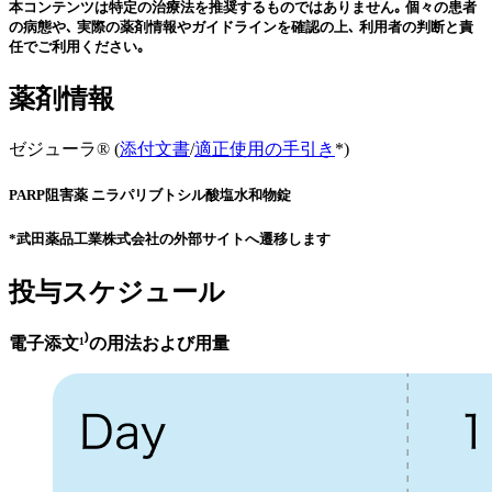
本コンテンツは特定の治療法を推奨するものではありません｡ 個々の患者
の病態や､ 実際の薬剤情報やガイドラインを確認の上､ 利用者の判断と責
任でご利用ください｡
薬剤情報
ゼジューラ® (
添付文書
/
適正使用の手引き
*)
PARP阻害薬 ニラパリブトシル酸塩水和物錠
*武田薬品工業株式会社の外部サイトへ遷移します
投与スケジュール
電子添文¹⁾の用法および用量