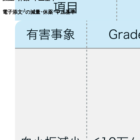
電子添文¹⁾の
減量･休薬･中止基準