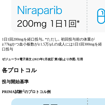
1日1回200mgを経口投与｡ *ただし､ 初回投与前の体重が
≧77kgかつ血小板数が≧1.5万/μLの成人には1日1回300mgを経
口投与
ゼジューラ®電子添文 (2023年2月改訂 第3版)より作図､引用
各プロトコル
投与開始基準
PRIMA試験²⁾のプロトコル例