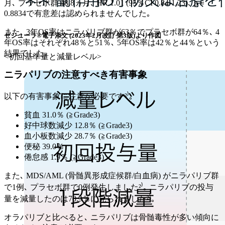
月､ プラセボ群 48.8ヵ月､ HR 1.01 (95％CI 0.84-1.23)､ p＝
0.8834で有意差は認められませんでした｡
また､ 3年OS率はニラパリブ群が63％でプラセボ群が64％､ 4
ゼジューラ®電子添文 (2023年2月改訂 第3版)より作図
年OS率はそれぞれ48％と51％､ 5年OS率は42％と44％という
結果でした｡
<初回基準量と減量レベル>
ニラパリブの注意すべき有害事象
以下の有害事象に注意が必要です²⁾｡
貧血 31.0％ (≧Grade3)
好中球数減少 12.8％ (≧Grade3)
血小板数減少 28.7％ (≧Grade3)
便秘 39.0％
倦怠感 1.9％ (≧Grade3)
また､ MDS/AML (骨髄異形成症候群/白血病) がニラパリブ群
で1例､ プラセボ群で0例発生しました²⁾｡ ニラパリブの投与
量を減量したのは70.9％に見られました²⁾｡
オラパリブと比べると､ ニラパリブは骨髄毒性が多い傾向に