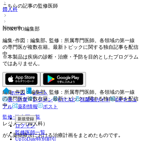
こちらの記事の監修医師
婦人科
Niraparib
HOKUTO編集部
編集･作図：編集部､ 監修：所属専門医師。各領域の第一線
の専門医が複数在籍。最新トピックに関する独自記事を配信
中。
※本製品は疾病の診断・治療・予防を目的としたプログラム
ではありません。
HOKUTO編集部
編集･作図：編集部､ 監修：所属専門医師。各領域の第一線
ホーム
ノート
の専門医が複数在籍。最新トピックに関する独自記事を配信
表・計算
レジメン
CTCAE
抗菌薬ガイド
ERマニュ
中。
アル
薬剤情報
ポスト
監修･協力医一覧
新規登録
レジメン（婦人科）
ログイン
監修医師一覧
がん薬物療法における治療計画をまとめたものです｡
UpToDate特別割引