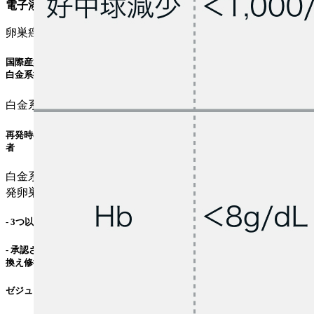
電子添文¹⁾の効能または効果
卵巣癌における初回化学療法後の維持療法²⁾
国際産婦人科連合 (FIGO) 進行期分類III期又はIV期の卵巣癌と診断され､
白金系抗悪性腫瘍剤を含む初回化学療法で奏効が維持されている患者
白金系抗悪性腫瘍剤感受性の再発卵巣癌における維持療法³⁾
再発時の白金系抗悪性腫瘍剤を含む化学療法で､ 奏効が維持されている患
者
白金系抗悪性腫瘍剤感受性の相同組換え修復欠損を有する再
発卵巣癌⁴⁾
- 3つ以上の化学療法歴のある患者
- 承認された体外診断用医薬品又は医療機器を用いた検査により､ 相同組
換え修復欠損を有することが確認された患者
ゼジューラ®電子添文 (2023年2月改訂 第3版)より引用