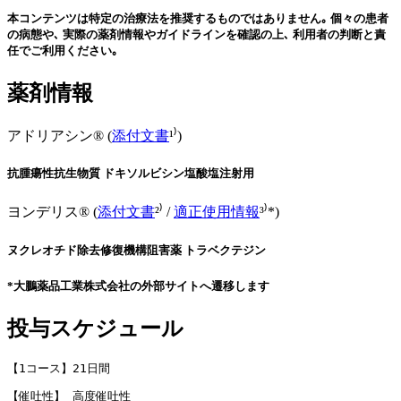
本コンテンツは特定の治療法を推奨するものではありません｡ 個々の患者
の病態や､ 実際の薬剤情報やガイドラインを確認の上､ 利用者の判断と責
任でご利用ください｡
薬剤情報
アドリアシン® (
添付文書
¹⁾)
抗腫瘍性抗生物質 ドキソルビシン塩酸塩注射用
ヨンデリス® (
添付文書
²⁾ /
適正使用情報
³⁾*)
ヌクレオチド除去修復機構阻害薬 トラベクテジン
*大鵬薬品工業株式会社の外部サイトへ遷移します
投与スケジュール
【1コース】21日間
【催吐性】 高度催吐性