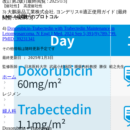
改訂第2版) [最終閲覧 : 2025/1/3]
【催吐性】 高度催吐性
3) 大鵬薬品工業株式会社. ヨンデリス®適正使用ガイド [最終
LMS-04試験⁴⁾のプロトコル
閲覧 : 2025/1/3]
4)
Doxorubicin-Trabectedin with Trabectedin Maintenance in
Leiomyosarcoma. N Engl J Med. 2024 Sep 5;391(9):789-799.
PMID: 39231341
その他情報は随時更新予定です
最終更新日 : 2025年1月3日
監修医師 : 日本医科大学 武蔵小杉病院 腫瘍内科教授 勝俣 範之先生
ホーム
レジメン
婦人科
Doxorubicin＋Trabectedin