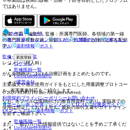
※本製品は疾病の診断・治療・予防を目的としたプログラム
ではありません。
HOKUTO編集部
ホーム
ノート
編集･作図：編集部､ 監修：所属専門医師。各領域の第一線
表・計算
レジメン
CTCAE
抗菌薬ガイド
ERマニュ
の専門医が複数在籍。最新トピックに関する独自記事を配信
アル
薬剤情報
ポスト
中。
監修･協力医一覧
新規登録
レジメン（婦人科）
ログイン
監修医師一覧
がん薬物療法における治療計画をまとめたものです｡
UpToDate特別割引
運営会社
主要論文や適正使用ガイドをもとにした用量調整プロトコー
ル､ 有害事象対応をご紹介します｡
© 2021 HOKUTO Inc. All rights reserved.
利用規約
プライバシーポリシー
お問い合わせ
なお､ 本ツールは医師向けの教育用資料であり､ 実臨床での
ホーム
表・計算
レジメン
CTCAE
抗菌薬ガイド
使用は想定しておりません｡ 最新の添付文書やガイドライン
ERマニュアル
薬剤情報
ポスト
を必ずご確認下さい｡
監修医師一覧
また､ 一般の方への情報提供ではないことを予めご了承くだ
UpToDate特別割引