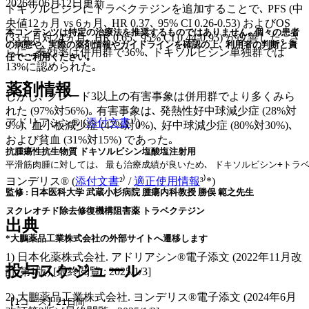
2026年06月12日
更新
ドキソルビシンにトラベクテジンを追加することで､ PFS (中
央値12ヵ月 vs 6ヵ月､ HR 0.37､ 95% CI 0.26-0.53) およびOS
本コンテンツは特定の治療法を推奨するものではありません｡ 個々の患者
(33ヵ月対24ヵ月､ HR 0.65､ 95% CI 0.44-0.95) が改善した｡ さ
の病態や､ 実際の薬剤情報やガイドラインを確認の上､ 利用者の判断と責
らに､ 奏効率は併用群で36%､ ドキソルビシン単独群では
任でご利用ください｡
13%に認められた｡
薬剤情報
しかし､ グレード3以上の有害事象は併用群でより多くみら
れた (97%対56%)｡ 有害事象は､ 発熱性好中球減少症 (28%対
アドリアシン® (
添付文書
¹⁾)
9%)､ 血小板減少症 (47%対0%)､ 好中球減少症 (80%対30%)､
および貧血 (31%対15%) であった｡
抗腫瘍性抗生物質 ドキソルビシン塩酸塩注射用
平滑筋肉腫に対しては､ 最も治療成績が良いため､ ドキソルビシン+トラベ
ヨンデリス® (
添付文書
²⁾ /
適正使用情報
³⁾*)
監修 : 日本医科大学 武蔵小杉病院 腫瘍内科教授 勝俣 範之先生
ヌクレオチド除去修復機構阻害薬 トラベクテジン
出典
*大鵬薬品工業株式会社の外部サイトへ遷移します
1) 日本化薬株式会社. アドリアシン®電子添文 (2022年11月改
投与スケジュール
訂 第1版) [最終閲覧 : 2025/1/3]
2) 大鵬薬品工業株式会社. ヨンデリス®電子添文 (2024年6月
【1コース】21日間