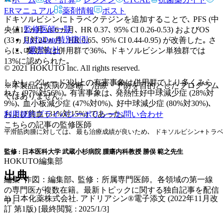
ERマニュアル
薬剤情報
ポスト
ドキソルビシンにトラベクテジンを追加することで､ PFS (中
監修医師一覧
央値12ヵ月 vs 6ヵ月､ HR 0.37､ 95% CI 0.26-0.53) およびOS
UpToDate特別割引
(33ヵ月対24ヵ月､ HR 0.65､ 95% CI 0.44-0.95) が改善した｡ さ
運営会社
らに､ 奏効率は併用群で36%､ ドキソルビシン単独群では
13%に認められた｡
© 2021 HOKUTO Inc. All rights reserved.
しかし､ グレード3以上の有害事象は併用群でより多くみら
※本製品は疾病の診断・治療・予防を目的としたプログラム
れた (97%対56%)｡ 有害事象は､ 発熱性好中球減少症 (28%対
ではありません。
9%)､ 血小板減少症 (47%対0%)､ 好中球減少症 (80%対30%)､
および貧血 (31%対15%) であった｡
利用規約
プライバシーポリシー
お問い合わせ
こちらの記事の監修医師
平滑筋肉腫に対しては､ 最も治療成績が良いため､ ドキソルビシン+トラベ
監修 : 日本医科大学 武蔵小杉病院 腫瘍内科教授 勝俣 範之先生
HOKUTO編集部
出典
編集･作図：編集部､ 監修：所属専門医師。各領域の第一線
の専門医が複数在籍。最新トピックに関する独自記事を配信
1) 日本化薬株式会社. アドリアシン®電子添文 (2022年11月改
中。
訂 第1版) [最終閲覧 : 2025/1/3]