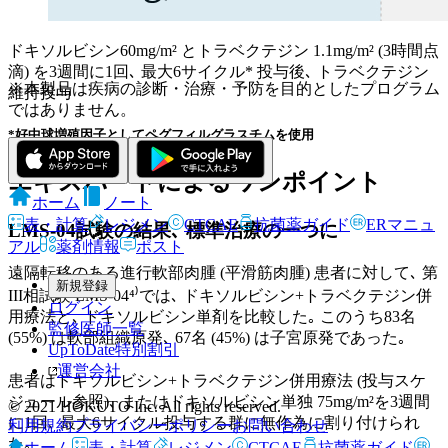
ドキソルビシン60mg/m² とトラベクテジン 1.1mg/m² (3時間点
滴) を3週間に1回､ 最大6サイクル* 投与後､ トラベクテジン
※本製品は疾病の診断・治療・予防を目的としたプログラム
維持投与
ではありません。
*好中球増殖因子としてペグフィルグラスチムを使用
エキスパートによるワンポイント
ホーム
ノート
表・計算
レジメン
CTCAE
抗菌薬ガイド
ERマニュ
LMS-04試験の結果､ 標準治療の一つに
アル
薬剤情報
ポスト
遠隔転移のある進行軟部肉腫 (平滑筋肉腫) 患者に対して､ 第
新規登録
III相試験 LMS-04⁴⁾では､ ドキソルビシン+トラベクテジン併
ログイン
用療法と､ ドキソルビシン単剤を比較した｡ このうち83名
監修医師一覧
(55%) は軟部組織原発､ 67名 (45%) は子宮原発であった｡
UpToDate特別割引
運営会社
患者はドキソルビシン+トラベクテジン併用療法 (投与スケ
ジュール参照)､ またはドキソルビシン単独 75mg/m²を3週間
© 2021 HOKUTO Inc. All rights reserved.
に1回､ 最大6サイクル投与する群に無作為に割り付けられ
利用規約
プライバシーポリシー
お問い合わせ
た｡
ホーム
表・計算
レジメン
CTCAE
抗菌薬ガイド