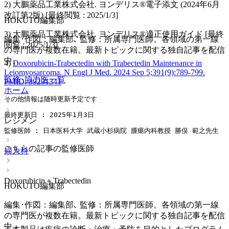
2) 大鵬薬品工業株式会社. ヨンデリス®電子添文 (2024年6月
改訂第2版) [最終閲覧 : 2025/1/3]
HOKUTO編集部
3) 大鵬薬品工業株式会社. ヨンデリス®適正使用ガイド [最終
編集･作図：編集部､ 監修：所属専門医師。各領域の第一線
閲覧 : 2025/1/3]
の専門医が複数在籍。最新トピックに関する独自記事を配信
中。
4)
Doxorubicin-Trabectedin with Trabectedin Maintenance in
Leiomyosarcoma. N Engl J Med. 2024 Sep 5;391(9):789-799.
監修･協力医一覧
PMID: 39231341
ホーム
その他情報は随時更新予定です
最終更新日 : 2025年1月3日
レジメン
監修医師 : 日本医科大学 武蔵小杉病院 腫瘍内科教授 勝俣 範之先生
こちらの記事の監修医師
婦人科
Doxorubicin＋Trabectedin
HOKUTO編集部
編集･作図：編集部､ 監修：所属専門医師。各領域の第一線
の専門医が複数在籍。最新トピックに関する独自記事を配信
中。