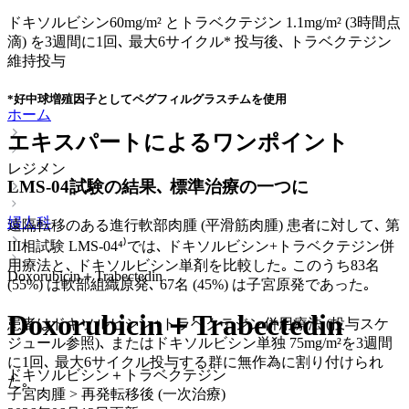
ドキソルビシン60mg/m² とトラベクテジン 1.1mg/m² (3時間点
滴) を3週間に1回､ 最大6サイクル* 投与後､ トラベクテジン
維持投与
*好中球増殖因子としてペグフィルグラスチムを使用
ホーム
エキスパートによるワンポイント
レジメン
LMS-04試験の結果､ 標準治療の一つに
婦人科
遠隔転移のある進行軟部肉腫 (平滑筋肉腫) 患者に対して､ 第
III相試験 LMS-04⁴⁾では､ ドキソルビシン+トラベクテジン併
用療法と､ ドキソルビシン単剤を比較した｡ このうち83名
Doxorubicin＋Trabectedin
(55%) は軟部組織原発､ 67名 (45%) は子宮原発であった｡
Doxorubicin＋Trabectedin
患者はドキソルビシン+トラベクテジン併用療法 (投与スケ
ジュール参照)､ またはドキソルビシン単独 75mg/m²を3週間
に1回､ 最大6サイクル投与する群に無作為に割り付けられ
ドキソルビシン＋トラベクテジン
た｡
子宮肉腫 > 再発転移後 (一次治療)