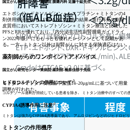
国立がん研究センター東病院 腫瘍内科 近藤千紘先生
エトポシド＋ドキソルビシン＋シスプラチン＋ミトタンの4
剤併用療法である｡ FIRM-ACT試験の結果､ 進行再発の副腎
皮質癌においてストレプトゾシン＋ミトタン療法と比較した
PFSとRRが優れており､ ｢内分泌非活性副腎腫瘍ガイドライ
ン2022年版｣⁵⁾にももっとも優れたレジメンとして記載があ
る｡ 一方､ ミトタン以外は副腎がんに対する保険適応はない｡
薬剤師からのワンポイントアドバイス
国立がん研究センター東病院 薬剤部 楠原佳那子先生
ヒドロコルチゾンの併用について⁶⁾
ミトタン :
ミトタン目標血中濃度14–20μg/mLに基づいて用量
調整が行われた｡
コルチゾール過剰が持続している患者を除き､ ミトタン治療中のすべての患
CYP3A4誘導作用に注意⁷⁾
ミトタンは強力なCYP3A4誘導薬であり､ アムロジピンなどのジヒドロピ
ミトタンの作用機序