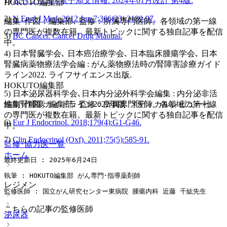
1)
オペプリム®電子添文情報. 2024年01月改訂 第4版.
HOKUTO編集部
2)
N Engl J Med. 2012 Jun 7;366(23):2189-97.
編集･作図：編集部､ 監修：所属専門医師。各領域の第一線
の専門医が複数在籍。最新トピックに関する独自記事を配信
3)
BC Cancer. Cancer Drug Manual.
中。
4) 日本腎臓学会､ 日本癌治療学会､ 日本臨床腫瘍学会､ 日本
腎臓病薬物療法学会編 : がん薬物療法時の腎障害診療ガイド
ライン2022. ライフサイエンス出版.
HOKUTO編集部
5) 日本泌尿器科学会､日本内分泌外科学会編集 : 内分泌非活
性副腎腫瘍ガイドライン2022年版. メディカルレビュー社.
編集･作図：編集部､ 監修：所属専門医師。各領域の第一線
の専門医が複数在籍。最新トピックに関する独自記事を配信
6)
Eur J Endocrinol. 2018;179(4):G1-G46.
中。
7)
Clin Endocrinol (Oxf). 2011;75(5):585-91.
監修･協力医一覧
ホーム
最終更新日 : 2025年6月24日
執筆 : HOKUTO編集部 がん専門･指導薬剤師
レジメン
監修医師 : 国立がん研究センター東病院 腫瘍内科 近藤 千紘先生
こちらの記事の監修医師
泌尿器