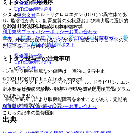
ミトタンの作用機序
監修医師一覧
UpToDate特別割引
ジクロロジフェニルトリクロロエタン (DDT) の異性体であ
運営会社
り､ 脂溶性が高く､ 副腎皮質の束状層および網状層に選択的
© 2021 HOKUTO Inc. All rights reserved.
に作用して壊死や萎縮を引き起こす｡
利用規約
プライバシーポリシー
お問い合わせ
ホーム
表・計算
レジメン
CTCAE
抗菌薬ガイド
一方､ 球状層は保たれることが多く､ 鉱質コルチコイドの欠
ERマニュアル
薬剤情報
ポスト
乏に至ることは稀である｡
監修医師一覧
ミトタン投与中の注意事項
UpToDate特別割引
運営会社
- ショック時や重篤な外傷時は一時的に投与中止
© 2021 HOKUTO Inc. All rights reserved.
- スピロノラクトン､ ペントバルビタール､ ドラビリン､ エン
シトレルビルフマル酸､ レナカバビルとの併用は禁忌
※本製品は疾病の診断・治療・予防を目的としたプログラム
ではありません。
- 長期大量投与により脳機能障害を来すことがあり､ 定期的
な行動･神経学的評価が必要
利用規約
プライバシーポリシー
お問い合わせ
こちらの記事の監修医師
出典