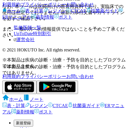
利用規約
プライバシーポリシー
お問い合わせ
なお､ 本ツールは医師向けの教育用資料であり､ 実臨床での
ホーム
表・計算
レジメン
CTCAE
抗菌薬ガイド
使用は想定しておりません｡ 最新の添付文書やガイドライン
ERマニュアル
薬剤情報
ポスト
を必ずご確認下さい｡
監修医師一覧
また､ 一般の方への情報提供ではないことを予めご了承くだ
UpToDate特別割引
さい｡
運営会社
© 2021 HOKUTO Inc. All rights reserved.
※本製品は疾病の診断・治療・予防を目的としたプログラム
ではありません。
※本製品は疾病の診断・治療・予防を目的としたプログラム
ではありません。
利用規約
プライバシーポリシー
お問い合わせ
ホーム
ノート
表・計算
レジメン
CTCAE
抗菌薬ガイド
ERマニュ
アル
薬剤情報
ポスト
新規登録