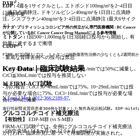
DXR³⁾ :
EDP :
4週を1サイクルとし､ エトポシド100mg/m²を2~4日目
に連日点滴静注､ ドキソルビシン40mg/m²を1日目に点滴静
- 調整不要
注､ シスプラチン40mg/m²を3･4日目に点滴静注 (最大6サイク
ル)
カナダ･ブリティッシュコロンビア州の州立がん専門医療機関 : BC Cancer
が公開しているBC Cancer Cancer Drug Manualによる参考情報
ミトタン :
1回500~1,000mgを1日3回経口投与から開始し､ 有
効量に達するまで漸増
CDDP⁴⁾ :
FIRM-ACT試験²⁾では､ ミトタンは細胞傷害性治療の少なくとも2週間
- 重篤な腎障害例への投与は禁忌
Key Data｜臨床試験結果
- CrCl 46~60mL/minでは75%､ 31~45mL/minでは50%に減量し､
CrCl≦30mL/minでは投与を推奨しない
📊 FIRM-ACT試験
- 別の報告 : CrCl 30~49mL/minでは75%､ 10~29mL/minでは投
与が必要な場合に75%､ CrCl<10mL/minでは投与が必要な場
N Engl J Med. 2012;366:2189-97.
合に50%に減量
進行性副腎皮質癌患者304例を対象とした無作為化比較試験｡ EDP-mitota
グルココルチコイド補充療法
【有効性】
EDP-M群 (vs S-M群)
FIRM-ACT試験²⁾では､ 全例にグルココルチコイド補充療法
- OS中央値 : 14.8ヵ月 (vs 12.0ヵ月､ p=0.07)
が行われ､ 臨床所見に基づいて用量調整が実施された｡