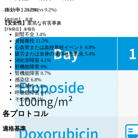
- 奏効率 : 23.2% (vs 9.2%)
【1コース】28日間
【催吐性】 高度
【安全性】
重篤な有害事象
【FN発症】未報告
副腎不全 3.4%
骨髄毒性 11.5%
心血管または血栓塞栓イベント 6.8%
疲労または全身の健康状態悪化 5.4%
消化管障害 4.1%
肝機能障害 0%
腎機能障害 0.7%
感染症 6.8%
神経毒性 3.4%
呼吸器障害 6.1%
その他 10.1%
各プロトコル
適格基準