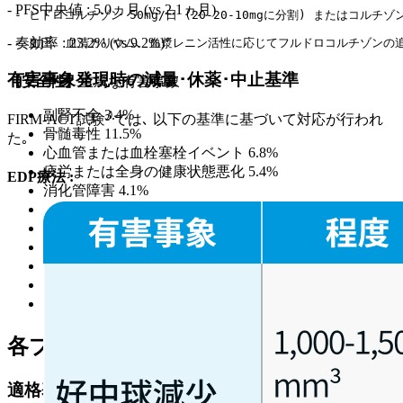
- PFS中央値 : 5.0ヵ月 (vs 2.1ヵ月)
 - ヒドロコルチゾン 50mg/日 (20-20-10mgに分割) またはコルチゾ
- 奏効率 : 23.2% (vs 9.2%)
 - 血圧､ 血清カリウム､ 血漿レニン活性に応じてフルドロコルチゾンの
有害事象発現時の減量･休薬･中止基準
【安全性】
重篤な有害事象
副腎不全 3.4%
FIRM-ACT試験²⁾では､ 以下の基準に基づいて対応が行われ
骨髄毒性 11.5%
た｡
心血管または血栓塞栓イベント 6.8%
疲労または全身の健康状態悪化 5.4%
EDP療法
:
消化管障害 4.1%
肝機能障害 0%
腎機能障害 0.7%
感染症 6.8%
神経毒性 3.4%
呼吸器障害 6.1%
その他 10.1%
各プロトコル
適格基準