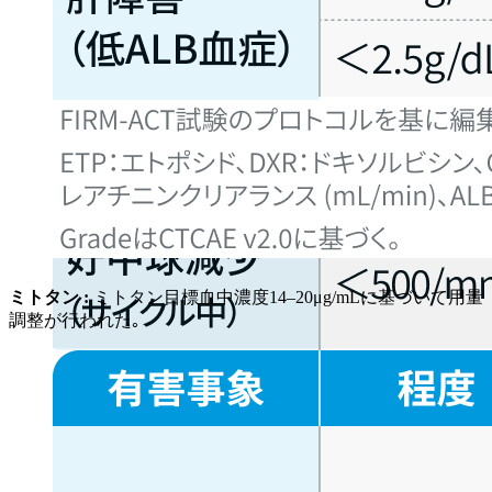
ミトタン :
ミトタン目標血中濃度14–20μg/mLに基づいて用量
調整が行われた｡