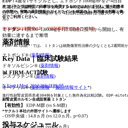
EDP :
4週を1サイクルとし､ エトポシド100mg/m²を2~4日目
に連日点滴静注､ ドキソルビシン40mg/m²を1日目に点滴静
本コンテンツは特定の治療法を推奨するものではありません｡ 個々の患者
の病態や､ 実際の薬剤情報やガイドラインを確認の上､ 利用者の判断と責
注､ シスプラチン40mg/m²を3･4日目に点滴静注 (最大6サイク
任でご利用ください｡
ル)
※EDP療法は副腎癌に対して保険適用外であるので注意
ミトタン :
1回500~1,000mgを1日3回経口投与から開始し､ 有
効量に達するまで漸増
薬剤情報
FIRM-ACT試験²⁾では､ ミトタンは細胞傷害性治療の少なくとも2週間
エトポシド® (
薬剤情報
)
Key Data｜臨床試験結果
ドキソルビシン® (
薬剤情報
)
📊 FIRM-ACT試験
シスプラチン® (
薬剤情報
)
N Engl J Med. 2012;366:2189-97.
オペプリム® (
薬剤情報
¹⁾ /
製品情報サイト
*)
進行性副腎皮質癌患者304例を対象とした無作為化比較試験｡ EDP-mitota
副腎皮質ホルモン合成阻害薬 ミトタン
【有効性】
EDP-M群 (vs S-M群)
*ヤクルト本社の外部サイトへ遷移します
- OS中央値 : 14.8ヵ月 (vs 12.0ヵ月､ p=0.07)
投与スケジュール
- PFS中央値 : 5.0ヵ月 (vs 2.1ヵ月)