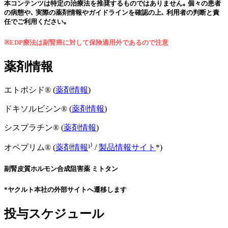
本コンテンツは特定の治療法を推奨するものではありません｡ 個々の患者
の病態や､ 実際の薬剤情報やガイドラインを確認の上､ 利用者の判断と責
任でご利用ください｡
※EDP療法は副腎癌に対して保険適用外であるので注意
薬剤情報
エトポシド® (
薬剤情報
)
ドキソルビシン® (
薬剤情報
)
シスプラチン® (
薬剤情報
)
オペプリム® (
薬剤情報
¹⁾ /
製品情報サイト
*)
副腎皮質ホルモン合成阻害薬 ミトタン
*ヤクルト本社の外部サイトへ遷移します
投与スケジュール