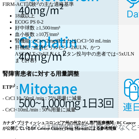
FIRM-ACT試験²⁾の主な適格基準
18歳以上
ECOG PS 0-2
好中球数 ≥1,500/mm³
血小板数 ≥10万/mm³
腎機能 : SCre<2mg/dLまたはCrCl>50 mL/min
肝機能 : 血清ビリルビン<2xULN､ かつ
AST/ALT<3xULN (ミトタン投与中の患者では<5xULN
まで許容)
腎障害患者に対する用量調整
ETP³⁾ :
- CrCl 10–50mL/min : 75%用量に減量
- CrCl<10mL/min : 50%用量に減量
カナダ･ブリティッシュコロンビア州の州立がん専門医療機関 : BC Cancer
が公開しているBC Cancer Cancer Drug Manualによる参考情報