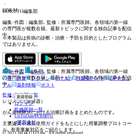
EDP-M
HOKUTO編集部
編集･作図：編集部､ 監修：所属専門医師。各領域の第一線
の専門医が複数在籍。最新トピックに関する独自記事を配信
中。
※本製品は疾病の診断・治療・予防を目的としたプログラム
ではありません。
HOKUTO編集部
編集･作図：編集部､ 監修：所属専門医師。各領域の第一線
ホーム
ノート
の専門医が複数在籍。最新トピックに関する独自記事を配信
表・計算
レジメン
CTCAE
抗菌薬ガイド
ERマニュ
中。
アル
薬剤情報
ポスト
監修･協力医一覧
新規登録
レジメン（泌尿器）
ログイン
監修医師一覧
がん薬物療法における治療計画をまとめたものです｡
UpToDate特別割引
運営会社
主要論文や適正使用ガイドをもとにした用量調整プロトコー
ル､ 有害事象対応をご紹介します｡
© 2021 HOKUTO Inc. All rights reserved.