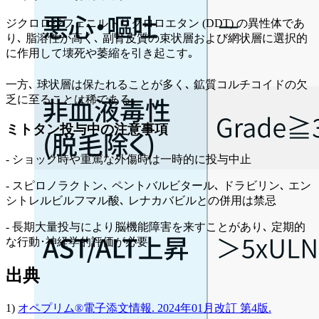
ジクロロジフェニルトリクロロエタン (DDT) の異性体であ
り､ 脂溶性が高く､ 副腎皮質の束状層および網状層に選択的
に作用して壊死や萎縮を引き起こす｡
一方､ 球状層は保たれることが多く､ 鉱質コルチコイドの欠
乏に至ることは稀である｡
ミトタン投与中の注意事項
- ショック時や重篤な外傷時は一時的に投与中止
- スピロノラクトン､ ペントバルビタール､ ドラビリン､ エン
シトレルビルフマル酸､ レナカバビルとの併用は禁忌
- 長期大量投与により脳機能障害を来すことがあり､ 定期的
な行動･神経学的評価が必要
出典
1)
オペプリム®電子添文情報. 2024年01月改訂 第4版.