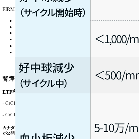
FIRM-ACT試験²⁾の主な適格基準
18歳以上
ECOG PS 0-2
好中球数 ≥1,500/mm³
血小板数 ≥10万/mm³
腎機能 : SCre<2mg/dLまたはCrCl>50 mL/min
肝機能 : 血清ビリルビン<2xULN､ かつ
AST/ALT<3xULN (ミトタン投与中の患者では<5xULN
まで許容)
腎障害患者に対する用量調整
ETP³⁾ :
- CrCl 10–50mL/min : 75%用量に減量
- CrCl<10mL/min : 50%用量に減量
カナダ･ブリティッシュコロンビア州の州立がん専門医療機関 : BC Cancer
が公開しているBC Cancer Cancer Drug Manualによる参考情報