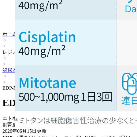
ホーム
レジメン
泌尿器
EDP-M
EDP-M
エトポシド＋ドキソルビシン＋シスプラチン＋ミトタン
副腎皮質癌 > 転移･再発例
2026年06月15日
更新