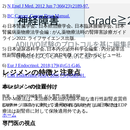
2)
N Engl J Med. 2012 Jun 7;366(23):2189-97.
3)
BC Cancer. Cancer Drug Manual.
4) 日本腎臓学会､ 日本癌治療学会､ 日本臨床腫瘍学会､ 日本
腎臓病薬物療法学会編 : がん薬物療法時の腎障害診療ガイド
ライン2022. ライフサイエンス出版.
5) 日本泌尿器科学会､日本内分泌外科学会編集 : 内分泌非活
性副腎腫瘍ガイドライン2022年版. メディカルレビュー社.
6)
Eur J Endocrinol. 2018;179(4):G1-G46.
レジメンの特徴と注意点
7)
Clin Endocrinol (Oxf). 2011;75(5):585-91.
本レジメンの位置付け
最終更新日 : 2025年6月24日
執筆 : HOKUTO編集部 がん専門･指導薬剤師
EDP-M療法は､ 未治療の根治的切除不能な進行性副腎皮質癌
(ステージIII-IV) に対して適用される ｡ ただし､ 日本ではEDP
監修医師 : 国立がん研究センター東病院 腫瘍内科 近藤 千紘先生
療法は副腎癌に対して保険適用外である｡
ホーム
専門医の視点