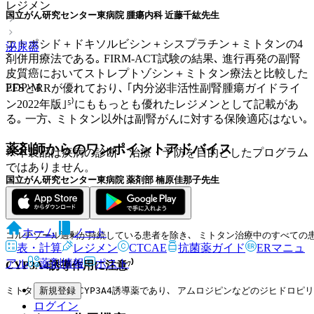
レジメン
国立がん研究センター東病院 腫瘍内科 近藤千紘先生
エトポシド＋ドキソルビシン＋シスプラチン＋ミトタンの4
泌尿器
剤併用療法である｡ FIRM-ACT試験の結果､ 進行再発の副腎
皮質癌においてストレプトゾシン＋ミトタン療法と比較した
EDP-M
PFSとRRが優れており､ ｢内分泌非活性副腎腫瘍ガイドライ
ン2022年版｣⁵⁾にももっとも優れたレジメンとして記載があ
る｡ 一方､ ミトタン以外は副腎がんに対する保険適応はない｡
薬剤師からのワンポイントアドバイス
※本製品は疾病の診断・治療・予防を目的としたプログラム
ではありません。
国立がん研究センター東病院 薬剤部 楠原佳那子先生
ヒドロコルチゾンの併用について⁶⁾
ホーム
ノート
コルチゾール過剰が持続している患者を除き､ ミトタン治療中のすべての患
表・計算
レジメン
CTCAE
抗菌薬ガイド
ERマニュ
アル
薬剤情報
ポスト
CYP3A4誘導作用に注意⁷⁾
新規登録
ミトタンは強力なCYP3A4誘導薬であり､ アムロジピンなどのジヒドロピ
ログイン