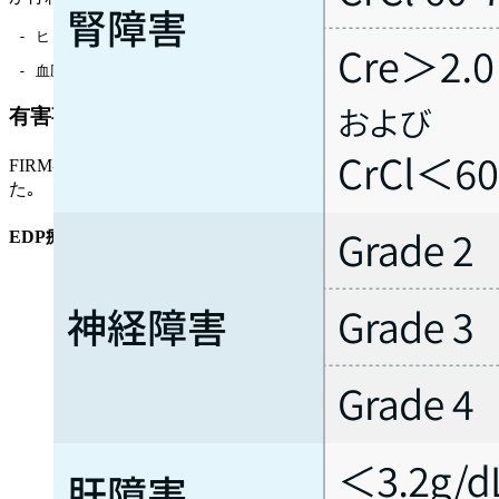
 - ヒドロコルチゾン 50mg/日 (20-20-10mgに分割) またはコルチゾ
 - 血圧､ 血清カリウム､ 血漿レニン活性に応じてフルドロコルチゾンの
有害事象発現時の減量･休薬･中止基準
FIRM-ACT試験²⁾では､ 以下の基準に基づいて対応が行われ
た｡
EDP療法
: