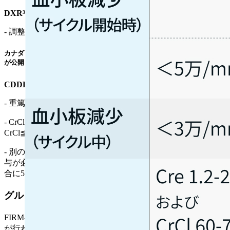
DXR³⁾ :
- 調整不要
カナダ･ブリティッシュコロンビア州の州立がん専門医療機関 : BC Cancer
が公開しているBC Cancer Cancer Drug Manualによる参考情報
CDDP⁴⁾ :
- 重篤な腎障害例への投与は禁忌
- CrCl 46~60mL/minでは75%､ 31~45mL/minでは50%に減量し､
CrCl≦30mL/minでは投与を推奨しない
- 別の報告 : CrCl 30~49mL/minでは75%､ 10~29mL/minでは投
与が必要な場合に75%､ CrCl<10mL/minでは投与が必要な場
合に50%に減量
グルココルチコイド補充療法
FIRM-ACT試験²⁾では､ 全例にグルココルチコイド補充療法
が行われ､ 臨床所見に基づいて用量調整が実施された｡