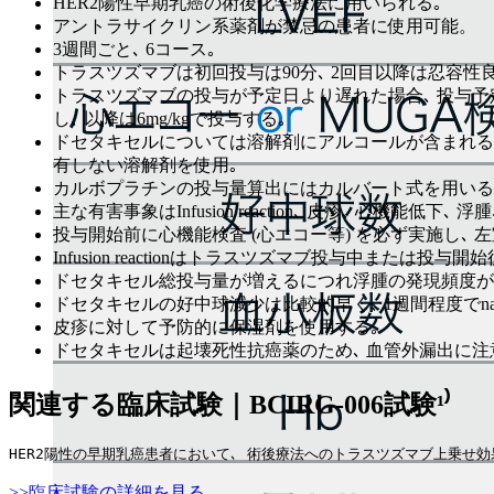
HER2陽性早期乳癌の術後化学療法に用いられる｡
アントラサイクリン系薬剤が禁忌の患者に使用可能。
3週間ごと､ 6コース｡
トラスツズマブは初回投与は90分､ 2回目以降は忍容性
トラスツズマブの投与が予定日より遅れた場合､ 投与予定
し､ 以降は6mg/kgで投与する｡
ドセタキセルについては溶解剤にアルコールが含まれる､
有しない溶解剤を使用｡
カルボプラチンの投与量算出にはカルバート式を用いる
主な有害事象はInfusion reaction､ 皮疹､ 心機能低下､
投与開始前に心機能検査 (心エコー等) を必ず実施し､ 左
Infusion reactionはトラスツズマブ投与中または投
ドセタキセル総投与量が増えるにつれ浮腫の発現頻度が高
ドセタキセルの好中球減少は比較的早く､ 1週間程度でn
皮疹に対して予防的に保湿剤を使用する｡
ドセタキセルは起壊死性抗癌薬のため､ 血管外漏出に注
関連する臨床試験｜BCIRG-006試験¹⁾
HER2陽性の早期乳癌患者において､ 術後療法へのトラスツズマブ上乗せ効果を
>>臨床試験の詳細を見る