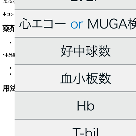
2026年06月11日
更新
本コンテンツは特定の治療法を推奨するものではありません｡ 個々の患者の
薬剤情報
ハーセプチン® (
添付文書
/
適正使用情報)
*中外製薬の外部サイトへ遷移します
ワンタキソテール® (
添付文書
)
カルボプラチン® (
添付文書
)
用法用量