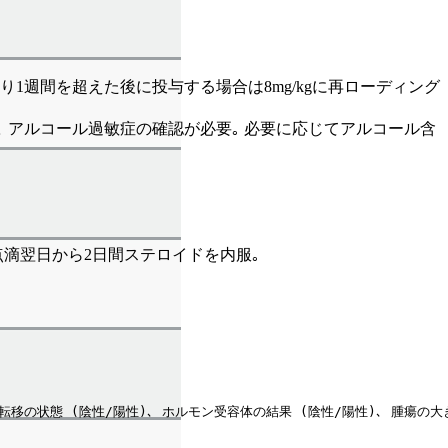
り1週間を超えた後に投与する場合は8mg/kgに再ローディング
 アルコール過敏症の確認が必要｡ 必要に応じてアルコール含
点滴翌日から2日間ステロイドを内服｡
移の状態 (陰性/陽性)､ ホルモン受容体の結果 (陰性/陽性)､ 腫瘍の大き