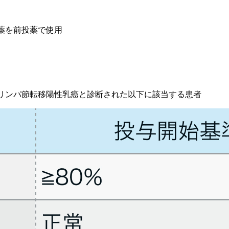
抗薬を前投薬で使用
性またはリンパ節転移陽性乳癌と診断された以下に該当する患者
oplatin (TCH)