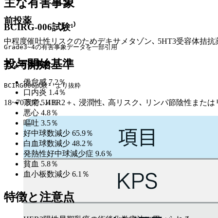
主な有害事象
前投薬
BCIRG-006試験¹⁾
中程度催吐性リスクのためデキサメタゾン､ 5HT3受容体拮
Grade3~4の有害事象データを一部引用
投与開始基準
主な有害事象
倦怠感 7.2％
BCIRG006試験¹⁾より抜粋
口内炎 1.4％
下痢 5.4％
18~70歳で､ HER2＋､ 浸潤性､ 高リスク､ リンパ節陰
悪心 4.8％
嘔吐 3.5％
好中球数減少 65.9％
白血球数減少 48.2％
発熱性好中球減少症 9.6％
貧血 5.8％
血小板数減少 6.1％
特徴と注意点