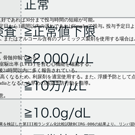
良好であれば30分まで投与時間の短縮が可能｡
日から1週間以内の遅れであれば6mg/kgで投与｡ 投与予定日よ
 またはアルコール含有のプレミックス製剤を使用する場合は､
｡
 浮腫､ 骨髄抑制である｡
室駆出率 (LVEF) を含む心機能を確認する。
与開始後24時間以内に多く報告されている｡
くなるため､ 利尿剤を適宜使用する｡ また､ 浮腫予防として
adiaとなるため早めの感染予防行動を指導｡
意｡
検証した第III相ランダム化比較試験BCIRG-006の結果より､ リンパ節転