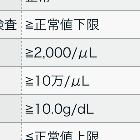
病態や､ 実際の薬剤情報やガイドラインを確認の上､ 利用者の判断と責任でご