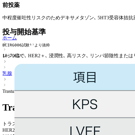
前投薬
中程度催吐性リスクのためデキサメタゾン､ 5HT3受容体拮
投与開始基準
ホーム
BCIRG006試験¹⁾より抜粋
レジメン
18~70歳で､ HER2＋､ 浸潤性､ 高リスク､ リンパ節陰
乳腺
Trastuzumab＋Docetaxel＋Carboplatin (TCH)
Trastuzumab＋Docetaxel＋Carb
トラスツズマブ＋ドセタキセル＋カルボプラチン
HER2陽性 > 周術期