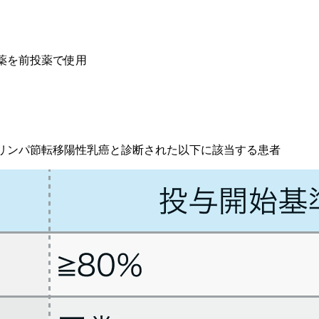
抗薬を前投薬で使用
性またはリンパ節転移陽性乳癌と診断された以下に該当する患者