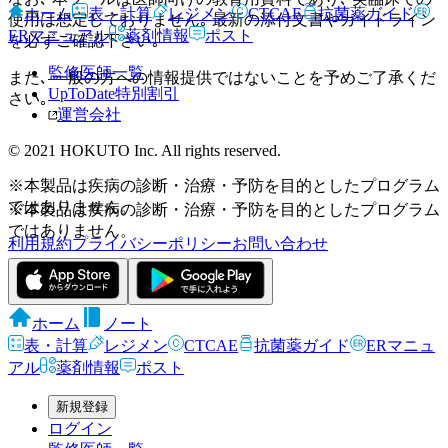
ホーム
表・計算
レジメン
CTCAE
抗菌薬ガイド
使用は想定しておりません｡ 最新の添付文書やガイドライン
ERマニュアル
薬剤情報
ポスト
を必ずご確認下さい｡
監修医師一覧
また､ 一般の方への情報提供ではないことを予めご了承くだ
UpToDate特別割引
さい｡
運営会社
© 2021 HOKUTO Inc. All rights reserved.
※本製品は疾病の診断・治療・予防を目的としたプログラム
ではありません。
※本製品は疾病の診断・治療・予防を目的としたプログラム
ではありません。
利用規約
プライバシーポリシー
お問い合わせ
ホーム
ノート
表・計算
レジメン
CTCAE
抗菌薬ガイド
ERマニュ
アル
薬剤情報
ポスト
新規登録
ログイン