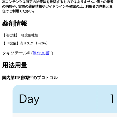
本コンテンツは特定の治療法を推奨するものではありません｡ 個々の患者
の病態や､ 実際の薬剤情報やガイドラインを確認の上､ 利用者の判断と責
任でご利用ください｡
薬剤情報
【催吐性】 軽度催吐性
【FN発症】高リスク (>20%)
タキソテール® (
添付文書
¹⁾)
用法用量
国内第II相試験²⁾のプロトコル