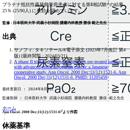
プラチナ抵抗性再発卵巣癌患者に対する第Ⅱ相試験²⁾の結果､
25％ (25/90人) に奏効を認めています｡
監修 : 日本医科大学 武蔵小杉病院 腫瘍内科教授 勝俣 範之先生
出典
サノフィ. タキソテール®電子添文 (2023年7月改訂 第4
版) [最終閲覧 : 2024/03/21]
A phase II trial of docetaxel in platinum pre-treated patients
with advanced epithelial ovarian cancer: a Japanese
cooperative study. Ann Oncol. 2000 Dec;11(12):1531-6. Ann
Oncol. 2000 Dec;11(12):1531-6. PMID: 11205459
最終更新日 : 2024年8月3日
監修医師 : 日本医科大学 武蔵小杉病院 腫瘍内科教授 勝俣 範之先生
ホーム
Ann Oncol. 2000 Dec;11(12):1531-6²⁾より作図
休薬基準
レジメン