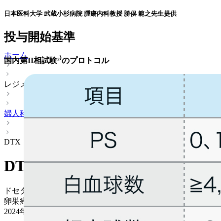
日本医科大学 武蔵小杉病院 腫瘍内科教授 勝俣 範之先生提供
投与開始基準
ホーム
国内第II相試験²⁾のプロトコル
レジメン
婦人科
DTX
DTX
ドセタキセル (タキソテール®)
卵巣癌 > 再発転移後治療 (プラチナ抵抗性再発)
2024年08月03日
更新