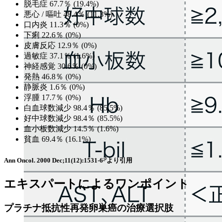
脱毛症 67.7％ (19.4%)
悪心 / 嘔吐 48.4％ (11.3%)
口内炎 11.3％ (0%)
下痢 22.6％ (0%)
皮膚反応 12.9％ (0%)
過敏症 37.1％ (1.6%)
神経感覚 30.6％ (0%)
発熱 46.8％ (0%)
静脈炎 1.6％ (0%)
浮腫 17.7％ (0%)
白血球数減少 98.4％ (85.5%)
好中球数減少 98.4％ (85.5%)
血小板数減少 14.5％ (1.6%)
貧血 69.4％ (16.1%)
Ann Oncol. 2000 Dec;11(12):1531-6²⁾より引用
エキスパートによるワンポイント
プラチナ抵抗性再発卵巣癌の治療選択肢