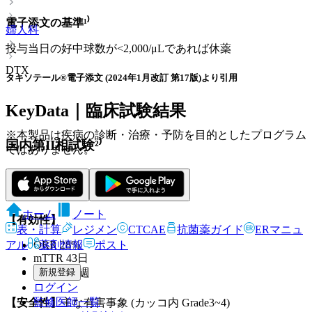
電子添文の基準¹⁾
婦人科
投与当日の好中球数が<2,000/μLであれば休薬
DTX
タキソテール®電子添文 (2024年1月改訂 第17版)より引用
KeyData｜臨床試験結果
※本製品は疾病の診断・治療・予防を目的としたプログラム
国内第II相試験²⁾
ではありません。
対象: プラチナ治療後の進行卵巣癌患者60例
方法: DTX70mg/m²を3週毎に点滴静注
ホーム
ノート
【有効性】
表・計算
レジメン
CTCAE
抗菌薬ガイド
ERマニュ
ORR 28%
アル
薬剤情報
ポスト
mTTR 43日
mOS 53.3週
新規登録
ログイン
監修医師一覧
【安全性】
主な有害事象 (カッコ内 Grade3~4)