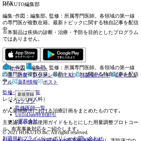
DTX
HOKUTO編集部
編集･作図：編集部､ 監修：所属専門医師。各領域の第一線
の専門医が複数在籍。最新トピックに関する独自記事を配信
中。
※本製品は疾病の診断・治療・予防を目的としたプログラム
ではありません。
HOKUTO編集部
編集･作図：編集部､ 監修：所属専門医師。各領域の第一線
ホーム
ノート
の専門医が複数在籍。最新トピックに関する独自記事を配信
表・計算
レジメン
CTCAE
抗菌薬ガイド
ERマニュ
中。
アル
薬剤情報
ポスト
監修･協力医一覧
新規登録
レジメン（婦人科）
ログイン
監修医師一覧
がん薬物療法における治療計画をまとめたものです｡
UpToDate特別割引
運営会社
主要論文や適正使用ガイドをもとにした用量調整プロトコー
ル､ 有害事象対応をご紹介します｡
© 2021 HOKUTO Inc. All rights reserved.
利用規約
プライバシーポリシー
お問い合わせ
なお､ 本ツールは医師向けの教育用資料であり､ 実臨床での