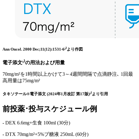
Ann Oncol. 2000 Dec;11(12):1531-6²⁾より作図
電子添文¹⁾の用法および用量
70mg/m²を1時間以上かけて3～4週間間隔で点滴静注､ 1回最
高用量は75mg/m²
タキソテール®電子添文 (2024年1月改訂 第17版)¹⁾より引用
前投薬･投与スケジュール例
-
DEX 6.6mg+生食 100ml (30分)
-
DTX 70mg/m²+5%ブ糖液 250mL (60分)