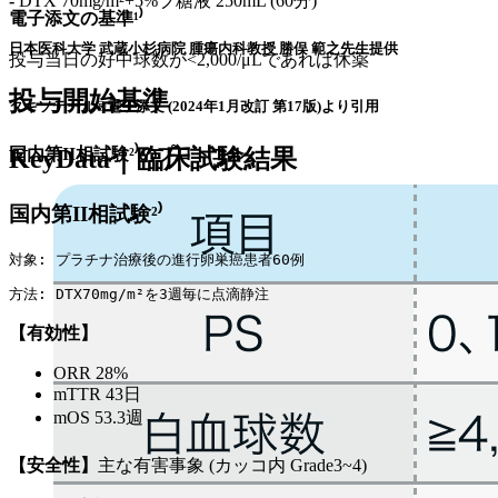
-
DTX 70mg/m²+5%ブ糖液 250mL (60分)
電子添文の基準¹⁾
日本医科大学 武蔵小杉病院 腫瘍内科教授 勝俣 範之先生提供
投与当日の好中球数が<2,000/μLであれば休薬
投与開始基準
タキソテール®電子添文 (2024年1月改訂 第17版)より引用
国内第II相試験²⁾のプロトコル
KeyData｜臨床試験結果
国内第II相試験²⁾
対象: プラチナ治療後の進行卵巣癌患者60例
方法: DTX70mg/m²を3週毎に点滴静注
【有効性】
ORR 28%
mTTR 43日
mOS 53.3週
【安全性】
主な有害事象 (カッコ内 Grade3~4)