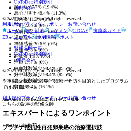
UpToDate特別割引
脱毛症 67.7％ (19.4%)
運営会社
悪心 / 嘔吐 48.4％ (11.3%)
© 2021 HOKUTO Inc. All rights reserved.
口内炎 11.3％ (0%)
利用規約
プライバシーポリシー
お問い合わせ
下痢 22.6％ (0%)
ホーム
表・計算
レジメン
CTCAE
抗菌薬ガイド
皮膚反応 12.9％ (0%)
ERマニュアル
薬剤情報
ポスト
過敏症 37.1％ (1.6%)
神経感覚 30.6％ (0%)
監修医師一覧
発熱 46.8％ (0%)
UpToDate特別割引
静脈炎 1.6％ (0%)
運営会社
浮腫 17.7％ (0%)
白血球数減少 98.4％ (85.5%)
© 2021 HOKUTO Inc. All rights reserved.
好中球数減少 98.4％ (85.5%)
血小板数減少 14.5％ (1.6%)
※本製品は疾病の診断・治療・予防を目的としたプログラム
貧血 69.4％ (16.1%)
ではありません。
利用規約
プライバシーポリシー
お問い合わせ
Ann Oncol. 2000 Dec;11(12):1531-6²⁾より引用
こちらの記事の監修医師
エキスパートによるワンポイント
HOKUTO編集部
プラチナ抵抗性再発卵巣癌の治療選択肢