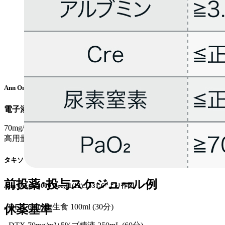
Ann Oncol. 2000 Dec;11(12):1531-6²⁾より作図
電子添文¹⁾の用法および用量
70mg/m²を1時間以上かけて3～4週間間隔で点滴静注､ 1回最
高用量は75mg/m²
タキソテール®電子添文 (2024年1月改訂 第17版)¹⁾より引用
前投薬･投与スケジュール例
Ann Oncol. 2000 Dec;11(12):1531-6²⁾より作図
-
DEX 6.6mg+生食 100ml (30分)
休薬基準