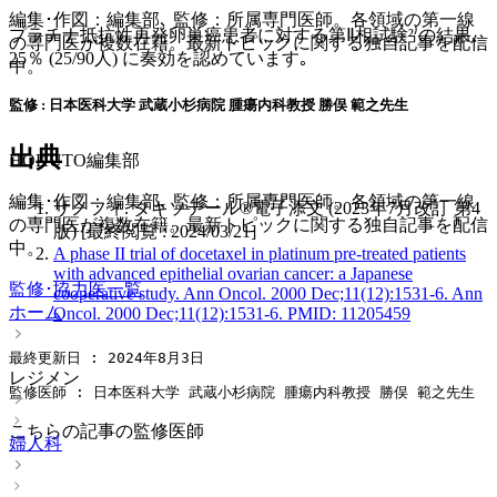
編集･作図：編集部､ 監修：所属専門医師。各領域の第一線
プラチナ抵抗性再発卵巣癌患者に対する第Ⅱ相試験²⁾の結果､
の専門医が複数在籍。最新トピックに関する独自記事を配信
25％ (25/90人) に奏効を認めています｡
中。
監修 : 日本医科大学 武蔵小杉病院 腫瘍内科教授 勝俣 範之先生
出典
HOKUTO編集部
編集･作図：編集部､ 監修：所属専門医師。各領域の第一線
サノフィ. タキソテール®電子添文 (2023年7月改訂 第4
の専門医が複数在籍。最新トピックに関する独自記事を配信
版) [最終閲覧 : 2024/03/21]
中。
A phase II trial of docetaxel in platinum pre-treated patients
with advanced epithelial ovarian cancer: a Japanese
監修･協力医一覧
cooperative study. Ann Oncol. 2000 Dec;11(12):1531-6. Ann
ホーム
Oncol. 2000 Dec;11(12):1531-6. PMID: 11205459
最終更新日 : 2024年8月3日
レジメン
監修医師 : 日本医科大学 武蔵小杉病院 腫瘍内科教授 勝俣 範之先生
こちらの記事の監修医師
婦人科