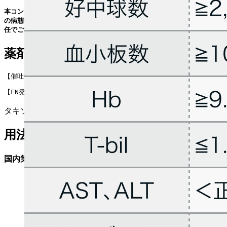
本コンテンツは特定の治療法を推奨するものではありません｡ 個々の患者
の病態や､ 実際の薬剤情報やガイドラインを確認の上､ 利用者の判断と責
任でご利用ください｡
薬剤情報
【催吐性】 軽度催吐性
【FN発症】高リスク (>20%)
タキソテール® (
添付文書
¹⁾)
用法用量
国内第II相試験²⁾のプロトコル