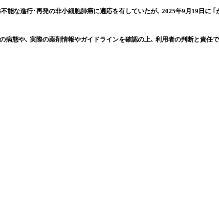
除不能な進行･再発の非小細胞肺癌に適応を有していたが､ 2025年9月19日に 
の病態や､ 実際の薬剤情報やガイドラインを確認の上､ 利用者の判断と責任で