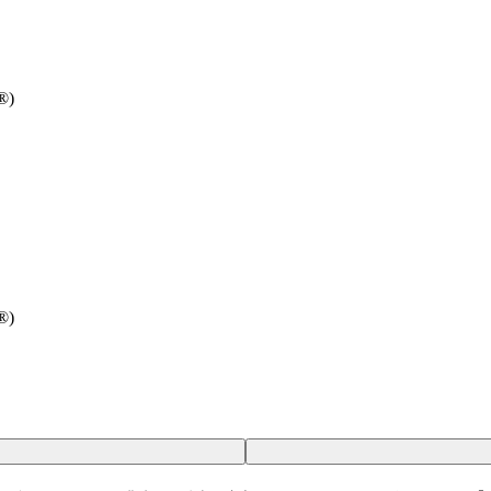
®)
®)