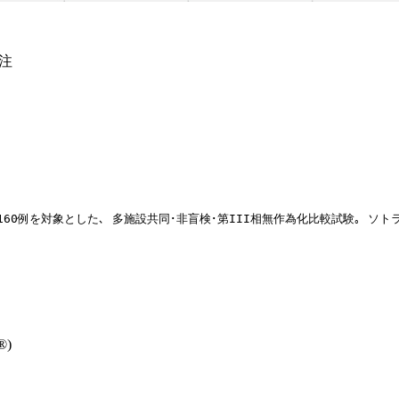
静注
例を対象とした､ 多施設共同･非盲検･第III相無作為化比較試験｡ ソトラシブ96
®)