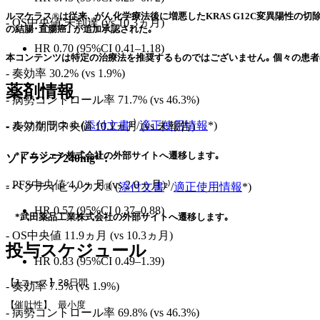
ルマケラス®は従来､ がん化学療法後に増悪したKRAS G12C変異陽性の切
- OS中央値 未到達 (vs 10.3ヵ月)
の結腸･直腸癌｣ が追加承認された｡
HR 0.70 (95%CI 0.41–1.18)
本コンテンツは特定の治療法を推奨するものではございません｡ 個々の患者
- 奏効率 30.2% (vs 1.9%)
薬剤情報
- 病勢コントロール率 71.7% (vs 46.3%)
- ルマケラス® (
添付文書
¹⁾/
適正使用情報
*)
- 奏効期間中央値 10.1ヵ月 (vs 未報告)
*アムジェン株式会社の外部サイトへ遷移します｡
ソトラシブ240mg⁴⁾ :
- PFS中央値 4.0ヵ月 (vs 2.0ヵ月)
- ベクティビックス® (
添付文書
²⁾/
適正使用情報
*)
HR 0.57 (95%CI 0.37–0.88)
*武田薬品工業株式会社の外部サイトへ遷移します｡
- OS中央値 11.9ヵ月 (vs 10.3ヵ月)
投与スケジュール
HR 0.83 (95%CI 0.49–1.39)
【1コース】28日間
- 奏効率 7.5% (vs 1.9%)
【催吐性】 最小度
- 病勢コントロール率 69.8% (vs 46.3%)