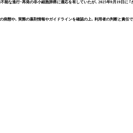
除不能な進行･再発の非小細胞肺癌に適応を有していたが､ 2025年9月19日に 
の病態や､ 実際の薬剤情報やガイドラインを確認の上､ 利用者の判断と責任で