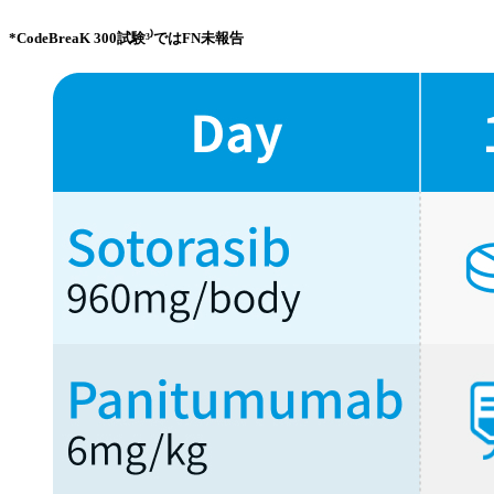
*CodeBreaK 300試験³⁾ではFN未報告