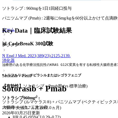
ソトラシブ : 960mgを1日1回経口投与
パニツムマブ (Pmab) : 2週毎に6mg/kgを60分以上かけて点滴
ホーム
Key Data｜臨床試験結果
📊
CodeBreaK 300試験
レジメン
N Engl J Med. 2023;389(23):2125-2139.
消化器
治療歴のある化学療法抵抗性のKRAS G12C変異を有する転移性大腸癌患者160
*トリフルリジン･チピラシルまたはレゴラフェニブ
Sotorasib + Pmab
【有効性】
ソトラシブ＋Pmab群 (vs 標準治療)
Sotorasib + Pmab
ソトラシブ960mg⁴⁾ :
ソトラシブ (ルマケラス®) + パニツムマブ (ベクティビックス
大腸癌 > 一次､ 二次治療
- PFS中央値 5.7ヵ月 (vs 2.0ヵ月)
2026年03月25日
更新
HR 0.45 (95%CI 0.29–0.72)