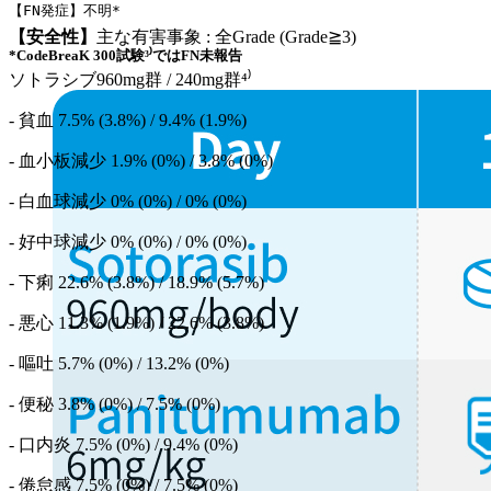
【FN発症】不明* 
【安全性】
主な有害事象 : 全Grade (Grade≧3)
*CodeBreaK 300試験³⁾ではFN未報告
ソトラシブ960mg群 / 240mg群⁴⁾
- 貧血 7.5% (3.8%) / 9.4% (1.9%)
- 血小板減少 1.9% (0%) / 3.8% (0%)
- 白血球減少 0% (0%) / 0% (0%)
- 好中球減少 0% (0%) / 0% (0%)
- 下痢 22.6% (3.8%) / 18.9% (5.7%)
- 悪心 11.3% (1.9%) / 22.6% (3.8%)
- 嘔吐 5.7% (0%) / 13.2% (0%)
- 便秘 3.8% (0%) / 7.5% (0%)
- 口内炎 7.5% (0%) / 9.4% (0%)
- 倦怠感 7.5% (0%) / 7.5% (0%)