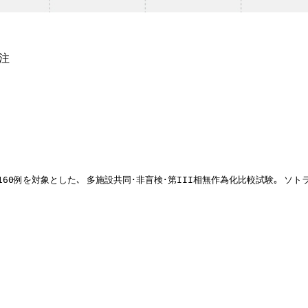
静注
例を対象とした､ 多施設共同･非盲検･第III相無作為化比較試験｡ ソトラシブ96