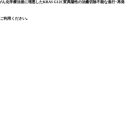
｢がん化学療法後に増悪したKRAS G12C変異陽性の治癒切除不能な進行･再発
ご利用ください｡