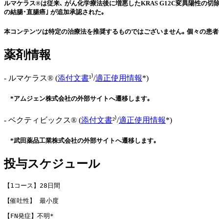
ルマケラス®は従来､ がん化学療法後に増悪したKRAS G12C変異陽性の切
の結腸･直腸癌｣ が追加承認された｡
本コンテンツは特定の治療法を推奨するものではございません｡ 個々の患者
薬剤情報
- ルマケラス® (
添付文書
¹⁾/
適正使用情報
*)
*アムジェン株式会社の外部サイトへ遷移します｡
- ベクティビックス® (
添付文書
²⁾/
適正使用情報
*)
*武田薬品工業株式会社の外部サイトへ遷移します｡
投与スケジュール
【1コース】28日間
【催吐性】 最小度
【FN発症】不明* 