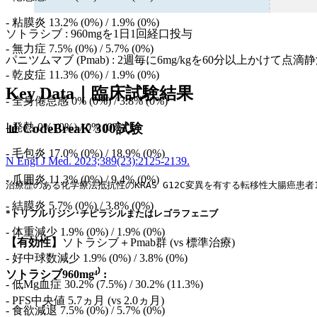
- 粘膜炎 13.2% (0%) / 1.9% (0%)
ソトラシブ : 960mgを1日1回経口投与
- 無力症 7.5% (0%) / 5.7% (0%)
パニツムマブ (Pmab) : 2週毎に6mg/kgを60分以上かけて点滴
- 乾皮症 11.3% (0%) / 1.9% (0%)
Key Data｜臨床試験結果
- 全身倦怠感 0% (0%) / 3.8% (0%)
- 発熱 0% (0%) / 0% (0%)
📊
CodeBreaK 300試験
- 毛包炎 17.0% (0%) / 18.9% (0%)
N Engl J Med. 2023;389(23):2125-2139.
- 爪囲炎 11.3% (0%) / 9.4% (0%)
治療歴のある化学療法抵抗性のKRAS G12C変異を有する転移性大腸癌患者160
- 結膜炎 5.7% (0%) / 3.8% (0%)
*トリフルリジン･チピラシルまたはレゴラフェニブ
- 体重減少 1.9% (0%) / 1.9% (0%)
【有効性】
ソトラシブ＋Pmab群 (vs 標準治療)
- 好中球数減少 1.9% (0%) / 3.8% (0%)
ソトラシブ960mg⁴⁾ :
- 低Mg血症 30.2% (7.5%) / 30.2% (11.3%)
- PFS中央値 5.7ヵ月 (vs 2.0ヵ月)
- 食欲減退 7.5% (0%) / 5.7% (0%)