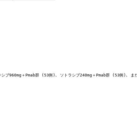
0mg＋Pmab群 (53例)､ ソトラシブ240mg＋Pmab群 (53例)､ 