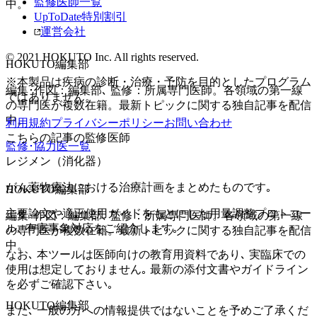
監修医師一覧
中。
UpToDate特別割引
運営会社
© 2021 HOKUTO Inc. All rights reserved.
HOKUTO編集部
※本製品は疾病の診断・治療・予防を目的としたプログラム
編集･作図：編集部､ 監修：所属専門医師。各領域の第一線
ではありません。
の専門医が複数在籍。最新トピックに関する独自記事を配信
中。
利用規約
プライバシーポリシー
お問い合わせ
こちらの記事の監修医師
監修･協力医一覧
レジメン（消化器）
がん薬物療法における治療計画をまとめたものです｡
HOKUTO編集部
主要論文や適正使用ガイドをもとにした用量調整プロトコー
編集･作図：編集部､ 監修：所属専門医師。各領域の第一線
ル､ 有害事象対応をご紹介します｡
の専門医が複数在籍。最新トピックに関する独自記事を配信
中。
なお､ 本ツールは医師向けの教育用資料であり､ 実臨床での
使用は想定しておりません｡ 最新の添付文書やガイドライン
を必ずご確認下さい｡
HOKUTO編集部
また､ 一般の方への情報提供ではないことを予めご了承くだ