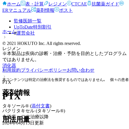
ホーム
表・計算
レジメン
CTCAE
抗菌薬ガイド
ERマニュアル
薬剤情報
ポスト
監修医師一覧
UpToDate特別割引
ホーム
運営会社
© 2021 HOKUTO Inc. All rights reserved.
レジメン
※本製品は疾病の診断・治療・予防を目的としたプログラム
ではありません。
消化器
利用規約
プライバシーポリシー
お問い合わせ
本コンテンツは特定の治療法を推奨するものではありません｡  個々の患者
PTX
薬剤情報
PTX
タキソール® (
添付文書
)
パクリタキセル (タキソール®)
食道癌 > 二次治療以降
用法用量
2024年04月15日
更新