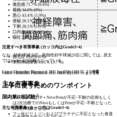
倦怠感 71.7% (9.4%)
発熱 34.0% (0%)
悪心 43.4％ (1.9%)
便秘 28.3％ (7.5%)
下痢 28.3％ (1.9%)
口内炎 24.5％ (0%)
嘔吐 24.5％ (0%)
注意すべき有害事象 (カッコ内はGrade3~4)
なお､ 好中球減少症､ 発熱性好中球減少症に関しては､ 原文
脱毛症 83.0% (0%)
ではgrade>4の記載となっている
末梢神経障害 81.1％ (5.7 %)
Cancer Chemother Pharmacol. 2011 Jun;67(6):1265-72. より作図
Cancer Chemother Pharmacol. 2011 Jun;67(6):1265-72. より引用
主な有害事象
上手に使うためのワンポイント
国内第II相試験²⁾
本レジメンはFP＋Nivo/Pemが不応･不耐の症例もしく
は2次治療でのNivoもしくはPemが不応･不耐となった
主な有害事象 (カッコ内はGrade3~4)
症例が対象となる｡
フッ化ピリミジンおよびプラチナに不応となった食道