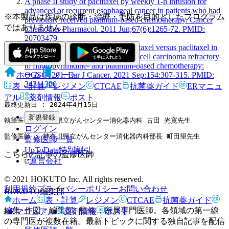
A phase II study of paclitaxel by weekly 1-h infusion for
advanced or recurrent esophageal cancer in patients who had
※本製品は疾病の診断・治療・予防を目的としたプログラム
previously received platinum-based chemotherapy. Cancer
ではありません。
Chemother Pharmacol. 2011 Jun;67(6):1265-72. PMID:
20703479
Randomized phase II study of docetaxel versus paclitaxel in
patients with esophageal squamous cell carcinoma refractory
to fluoropyrimidine- and platinum-based chemotherapy:
OGSG1201. Eur J Cancer. 2021 Sep:154:307-315. PMID:
ホーム
ノート
34311300
表・計算
レジメン
CTCAE
抗菌薬ガイド
ERマニュ
アル
薬剤情報
ポスト
最終更新日 : 2024年4月15日
新規登録
執筆医 : 神奈川県立がんセンター消化器内科 古田 光寛先生
ログイン
監修医師 : 神奈川県立がんセンター消化器内科部長 町田望先生
監修医師一覧
UpToDate特別割引
こちらの記事の監修医師
運営会社
© 2021 HOKUTO Inc. All rights reserved.
利用規約
プライバシーポリシー
お問い合わせ
HOKUTO編集部
ホーム
表・計算
レジメン
CTCAE
抗菌薬ガイド
編集･作図：編集部､ 監修：所属専門医師。各領域の第一線
ERマニュアル
薬剤情報
ポスト
の専門医が複数在籍。最新トピックに関する独自記事を配信