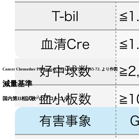
Cancer Chemother Pharmacol. 2011 Jun;67(6):1265-72. より作図
減量基準
国内第II相試験²⁾のプロトコル