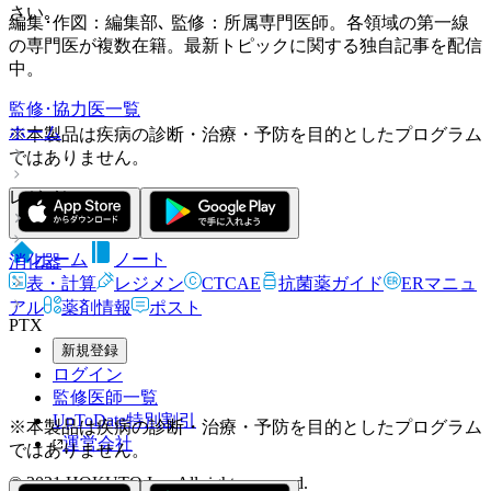
さい｡
編集･作図：編集部､ 監修：所属専門医師。各領域の第一線
の専門医が複数在籍。最新トピックに関する独自記事を配信
中。
監修･協力医一覧
ホーム
※本製品は疾病の診断・治療・予防を目的としたプログラム
ではありません。
レジメン
ホーム
ノート
消化器
表・計算
レジメン
CTCAE
抗菌薬ガイド
ERマニュ
アル
薬剤情報
ポスト
PTX
新規登録
ログイン
監修医師一覧
UpToDate特別割引
※本製品は疾病の診断・治療・予防を目的としたプログラム
運営会社
ではありません。
© 2021 HOKUTO Inc. All rights reserved.