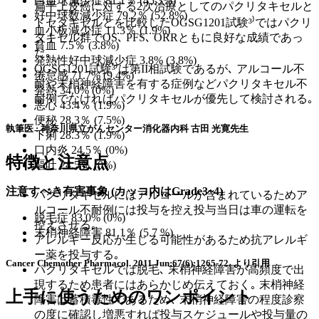
白血球減少症 81.1％ (45.3%)
扁平上皮癌に対する2次治療としてのパクリタキセルと
好中球数減少症 79.2％ (52.8%)
ドセタキセルとを比較したOGSG1201試験³⁾ではパクリ
血小板減少症 11.3％ (1.9%)
タキセル群でOS､ PFS､ ORRともに良好な成績であっ
貧血 7.5％ (3.8%)
た｡
発熱性好中球減少症 3.8% (3.8%)
OGSG1201試験³⁾は第II相試験であるが､ アルコール不
倦怠感 71.7% (9.4%)
耐や末梢神経障害を有する症例などパクリタキセル不
発熱 34.0% (0%)
耐例でなければパクリタキセルが優先して検討される｡
悪心 43.4％ (1.9%)
便秘 28.3％ (7.5%)
執筆医 : 神奈川県立がんセンター消化器内科 古田 光寛先生
下痢 28.3％ (1.9%)
口内炎 24.5％ (0%)
特徴と注意点
嘔吐 24.5％ (0%)
注意すべき有害事象 (カッコ内はGrade3~4)
パクリタキセルにはアルコールが含まれているためア
ルコール不耐例には投与を控え投与当日は車の運転を
脱毛症 83.0% (0%)
控えさせる｡
末梢神経障害 81.1％ (5.7 %)
アレルギー反応が生じる可能性があるため抗アレルギ
ー薬を投与する｡
Cancer Chemother Pharmacol. 2011 Jun;67(6):1265-72. より引用
パクリタキセルでは脱毛､ 末梢神経障害が高頻度で出
現するため患者にはあらかじめ伝えておく｡ 末梢神経
上手に使うためのワンポイント
障害は蓄積毒性であるため､ 末梢神経障害の程度診察
の度に確認し増悪すれば投与スケジュールや投与量の