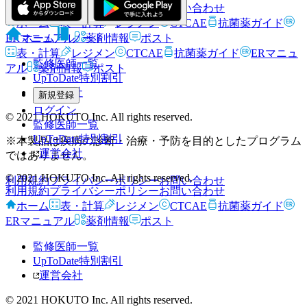
利用規約
プライバシーポリシー
お問い合わせ
ホーム
表・計算
レジメン
CTCAE
抗菌薬ガイド
ERマニュアル
薬剤情報
ポスト
ホーム
ノート
表・計算
レジメン
CTCAE
抗菌薬ガイド
ERマニュ
監修医師一覧
アル
薬剤情報
ポスト
UpToDate特別割引
運営会社
新規登録
ログイン
© 2021 HOKUTO Inc. All rights reserved.
監修医師一覧
UpToDate特別割引
※本製品は疾病の診断・治療・予防を目的としたプログラム
運営会社
ではありません。
© 2021 HOKUTO Inc. All rights reserved.
利用規約
プライバシーポリシー
お問い合わせ
利用規約
プライバシーポリシー
お問い合わせ
ホーム
表・計算
レジメン
CTCAE
抗菌薬ガイド
ERマニュアル
薬剤情報
ポスト
監修医師一覧
UpToDate特別割引
運営会社
© 2021 HOKUTO Inc. All rights reserved.