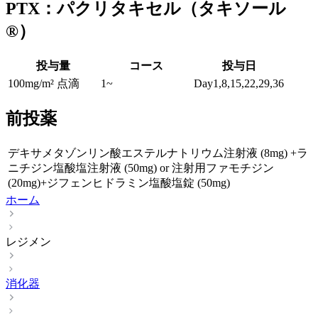
PTX：パクリタキセル（タキソール
®）
投与量
コース
投与日
100mg/m² 点滴
1~
Day1,8,15,22,29,36
前投薬
デキサメタゾンリン酸エステルナトリウム注射液 (8mg) +ラ
ニチジン塩酸塩注射液 (50mg) or 注射用ファモチジン
(20mg)+ジフェンヒドラミン塩酸塩錠 (50mg)
ホーム
レジメン
消化器