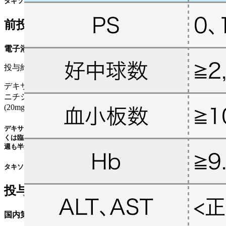
タキソール®電子添文 (2023年7月改訂 第2版) より作図
前投薬
電子添文¹⁾の前投薬
投与約30分前までに以下の投与を終了する
デキサメタゾンリン酸エステルナトリウム注射液 (8mg) +ラ
ニチジン塩酸塩注射液 (50mg) or 注射用ファモチジン
(20mg)+ジフェンヒドラミン塩酸塩錠 (50mg)
デキサメタゾンに関しては次回投与時までに過敏症状の発現がない､ もし
くは臨床上問題のない場合は2週目の投与より半量に減量可｡ 以降の投与
週も半量ずつ最低1mgまで減量可
タキソール®電子添文 (2023年7月改訂 第2版) より引用
投与開始基準
国内第II相試験²⁾のプロトコル