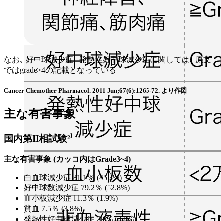
なお､ 好中球減少症､ 発熱性好中球減少症に関しては､ 原文
ではgrade>4の記載となっている
Cancer Chemother Pharmacol. 2011 Jun;67(6):1265-72. より作図
主な有害事象
国内第II相試験²⁾
主な有害事象 (カッコ内はGrade3~4)
白血球減少症 81.1％ (45.3%)
好中球数減少症 79.2％ (52.8%)
血小板減少症 11.3％ (1.9%)
貧血 7.5％ (3.8%)
発熱性好中球減少症 3.8% (3.8%)