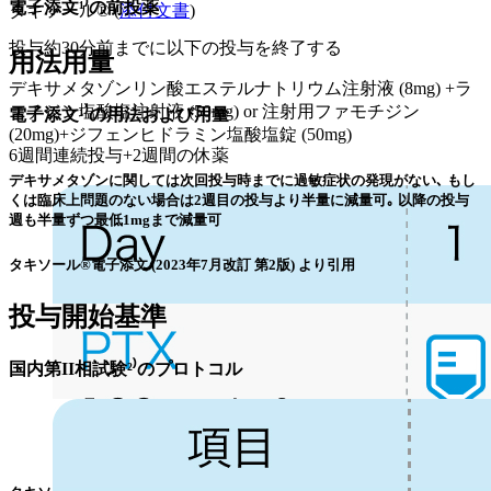
電子添文¹⁾の前投薬
タキソール® (
添付文書
)
投与約30分前までに以下の投与を終了する
用法用量
デキサメタゾンリン酸エステルナトリウム注射液 (8mg) +ラ
ニチジン塩酸塩注射液 (50mg) or 注射用ファモチジン
電子添文¹⁾の用法および用量
(20mg)+ジフェンヒドラミン塩酸塩錠 (50mg)
6週間連続投与+2週間の休薬
デキサメタゾンに関しては次回投与時までに過敏症状の発現がない､ もし
くは臨床上問題のない場合は2週目の投与より半量に減量可｡ 以降の投与
週も半量ずつ最低1mgまで減量可
タキソール®電子添文 (2023年7月改訂 第2版) より引用
投与開始基準
国内第II相試験²⁾のプロトコル