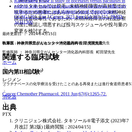
Randomized phase II study of docetaxel versus paclitaxel in
パクリタキセルでは脱毛､ 末梢神経障害が高頻度で出
patients with esophageal squamous cell carcinoma refractory
to fluoropyrimidine- and platinum-based chemotherapy:
現するため患者にはあらかじめ伝えておく｡ 末梢神経
OGSG1201. Eur J Cancer. 2021 Sep:154:307-315. PMID:
障害は蓄積毒性であるため､ 末梢神経障害の程度診察
34311300
の度に確認し増悪すれば投与スケジュールや投与量の
変更を検討する｡
最終更新日 : 2024年4月15日
執筆医 : 神奈川県立がんセンター消化器内科 古田 光寛先生
執筆医 : 神奈川県立がんセンター消化器内科 古田 光寛先生
監修医師 : 神奈川県立がんセンター消化器内科部長 町田望先生
関連する臨床試験
ホーム
国内第II相試験²⁾
レジメン
プラチナベースの化学療法を受けたことのある再発または進行食道癌患者53
Cancer Chemother Pharmacol. 2011 Jun;67(6):1265-72.
消化器
出典
PTX
クリニジェン株式会社. タキソール®電子添文 (2023年7
月改訂 第2版) [最終閲覧 : 2024/04/15]