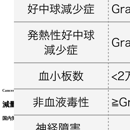
Cancer Chemother Pharmacol. 2011 Jun;67(6):1265-72. より作図
減量基準
国内第II相試験²⁾のプロトコル