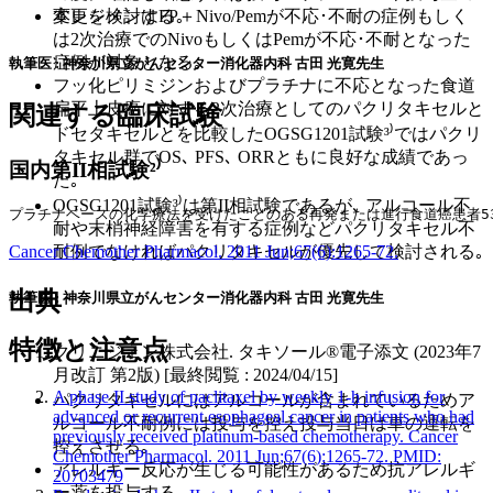
本レジメンはFP＋Nivo/Pemが不応･不耐の症例もしく
変更を検討する｡
は2次治療でのNivoもしくはPemが不応･不耐となった
症例が対象となる｡
執筆医 : 神奈川県立がんセンター消化器内科 古田 光寛先生
フッ化ピリミジンおよびプラチナに不応となった食道
扁平上皮癌に対する2次治療としてのパクリタキセルと
関連する臨床試験
ドセタキセルとを比較したOGSG1201試験³⁾ではパクリ
タキセル群でOS､ PFS､ ORRともに良好な成績であっ
国内第II相試験²⁾
た｡
OGSG1201試験³⁾は第II相試験であるが､ アルコール不
プラチナベースの化学療法を受けたことのある再発または進行食道癌患者53
耐や末梢神経障害を有する症例などパクリタキセル不
耐例でなければパクリタキセルが優先して検討される｡
Cancer Chemother Pharmacol. 2011 Jun;67(6):1265-72.
出典
執筆医 : 神奈川県立がんセンター消化器内科 古田 光寛先生
特徴と注意点
クリニジェン株式会社. タキソール®電子添文 (2023年7
月改訂 第2版) [最終閲覧 : 2024/04/15]
A phase II study of paclitaxel by weekly 1-h infusion for
パクリタキセルにはアルコールが含まれているためア
advanced or recurrent esophageal cancer in patients who had
ルコール不耐例には投与を控え投与当日は車の運転を
previously received platinum-based chemotherapy. Cancer
控えさせる｡
Chemother Pharmacol. 2011 Jun;67(6):1265-72. PMID:
アレルギー反応が生じる可能性があるため抗アレルギ
20703479
ー薬を投与する｡