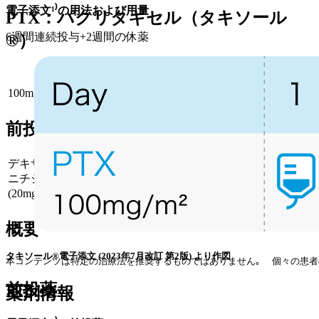
電子添文¹⁾の用法および用量
PTX：パクリタキセル（タキソール
6週間連続投与+2週間の休薬
®）
投与量
コース
投与日
100mg/m² 点滴
1~
Day1,8,15,22,29,36
前投薬
デキサメタゾンリン酸エステルナトリウム注射液 (8mg) +ラ
ニチジン塩酸塩注射液 (50mg) or 注射用ファモチジン
(20mg)+ジフェンヒドラミン塩酸塩錠 (50mg)
概要
タキソール®電子添文 (2023年7月改訂 第2版) より作図
本コンテンツは特定の治療法を推奨するものではありません｡  個々の患者
前投薬
薬剤情報