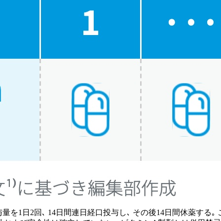
を1日2回､ 14日間連日経口投与し､ その後14日間休薬する