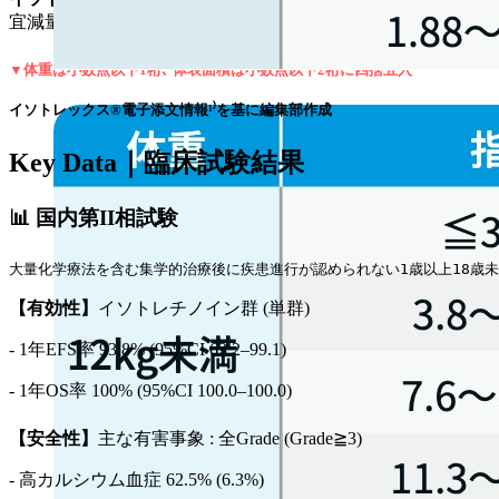
宜減量する｡ ただし､ 6サイクルを超えて投与した場合の有
▼体重は小数点以下1桁､ 体表面積は小数点以下2桁に四捨五入
イソトレックス®電子添文情報¹⁾を基に編集部作成
Key Data｜臨床試験結果
📊 国内第II相試験
大量化学療法を含む集学的治療後に疾患進行が認められない1歳以上18歳未満
【有効性】
イソトレチノイン群 (単群)
- 1年EFS率 93.8% (95%CI 63.2–99.1)
- 1年OS率 100% (95%CI 100.0–100.0)
【安全性】
主な有害事象 : 全Grade (Grade≧3)
- 高カルシウム血症 62.5% (6.3%)