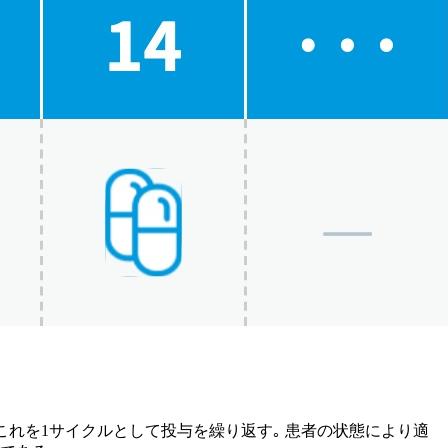
｡ これを1サイクルとして投与を繰り返す｡ 患者の状態により適