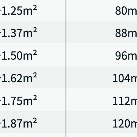
を1日2回､ 14日間連日経口投与し､ その後14日間休薬する