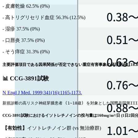
- 皮膚乾燥 62.5% (0%)
- 高トリグリセリド血症 56.3% (12.5%)
- 湿疹 37.5% (0%)
- 口唇炎 37.5% (0%)
- そう痒症 31.3% (0%)
主要評価項目である因果関係が否定できない重症有害事象の発現割合は18.8% (90%C
📊 CCG-3891試験
N Engl J Med. 1999;341(16):1165-1173.
新規診断の高リスク神経芽腫患者 (1~18歳) を対象とした国際共同第II
CCG-3891試験におけるイソトレチノインの投与量は160mg/m²/日 (1日
【有効性】
イソトレチノイン群 (vs 無治療群)