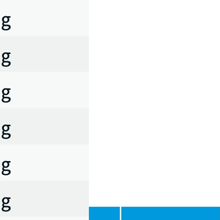
5,904.00円)｡
利用ください｡