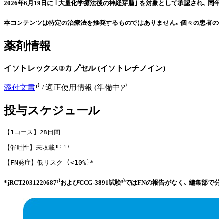
2026年6月19日に ｢大量化学療法後の神経芽腫｣ を対象として承認され､ 同年8月13日
本コンテンツは特定の治療法を推奨するものではありません｡ 個々の患者の
薬剤情報
イソトレックス®カプセル (イソトレチノイン)
添付文書
¹⁾ / 適正使用情報 (準備中)²⁾
投与スケジュール
【1コース】28日間
【催吐性】未収載³⁾⁴⁾
【FN発症】低リスク (<10%)*
*jRCT2031220687¹⁾およびCCG-3891試験⁵⁾ではFNの報告がなく､ 編集部