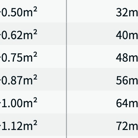
に薬価収載 (8mg 1カプセル507.90円､ 16mg 1カプセル984.00円､ 1日薬価
病態や､ 実際の薬剤情報やガイドラインを確認の上､ 利用者の判断と責任でご
で分類した｡