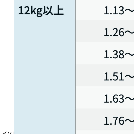
イソトレチノイン :
下表に示す体重･体表面積に基づく1回投与量