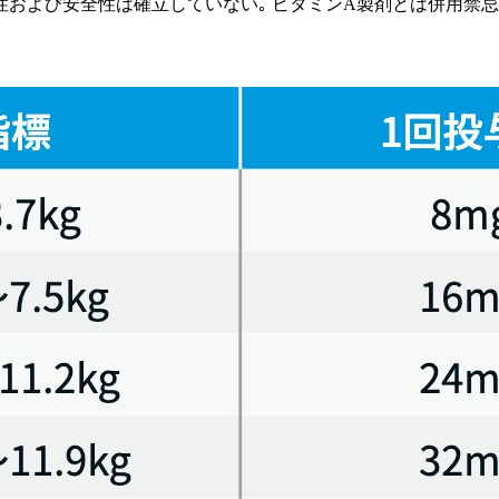
効性および安全性は確立していない｡ ビタミンA製剤とは併用禁忌