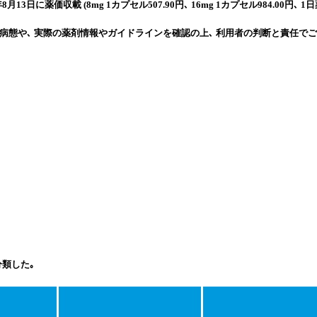
に薬価収載 (8mg 1カプセル507.90円､ 16mg 1カプセル984.00円､ 1日薬価
病態や､ 実際の薬剤情報やガイドラインを確認の上､ 利用者の判断と責任でご
で分類した｡