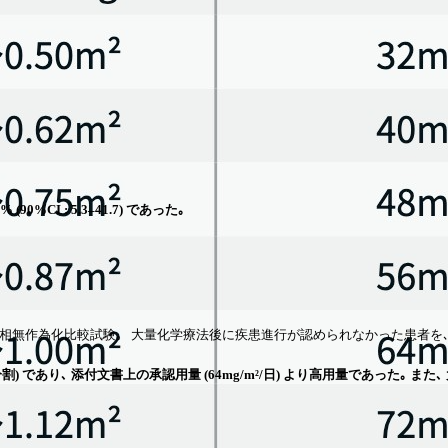
I : 5.3–41.7) であった｡
I相無作為化比較試験｡ 大量化学療法後に疾患進行が認められなかった患者を､ イ
2回分割) であり､ 添付文書上の承認用量 (64mg/m²/日) より高用量であっ