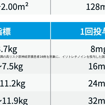
効性および安全性は確立していない｡ ビタミンA製剤とは併用禁忌
の高リスク群神経芽腫患者16例を対象に､ イソトレチノインを投与した国内第