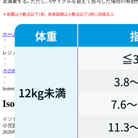
宜減量する｡ ただし､ 6サイクルを超えて投与した場合の有
▼体重は小数点以下1桁､ 体表面積は小数点以下2桁に四捨五入
ホーム
レジメン
その他
Isotretinoin
Isotretinoin
イソトレチノイン (イソトレックス®)
小児固形腫瘍 > 神経芽腫
2026年08月06日
更新