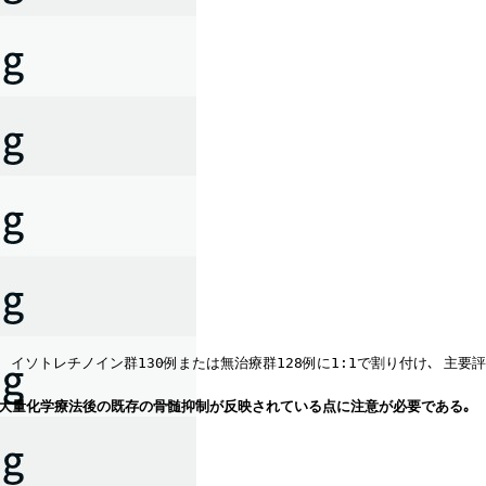
ソトレチノイン群130例または無治療群128例に1:1で割り付け､ 主要評価
た｡ また､ 大量化学療法後の既存の骨髄抑制が反映されている点に注意が必要である｡