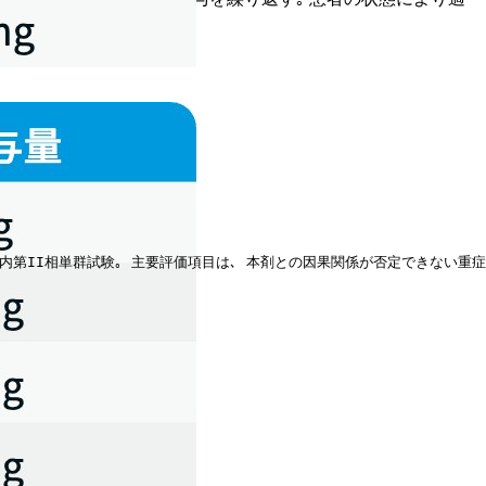
である｡
II相単群試験｡ 主要評価項目は､ 本剤との因果関係が否定できない重症有害