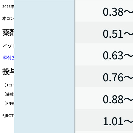
2026年6月19日に ｢大量化学療法後の神経芽腫｣ を対象として承認され､ 同年8月13日
本コンテンツは特定の治療法を推奨するものではありません｡ 個々の患者の
薬剤情報
イソトレックス®カプセル (イソトレチノイン)
添付文書
¹⁾ / 適正使用情報 (準備中)²⁾
投与スケジュール
【1コース】28日間
【催吐性】未収載³⁾⁴⁾
【FN発症】低リスク (<10%)*
*jRCT2031220687¹⁾およびCCG-3891試験⁵⁾ではFNの報告がなく､ 編集部