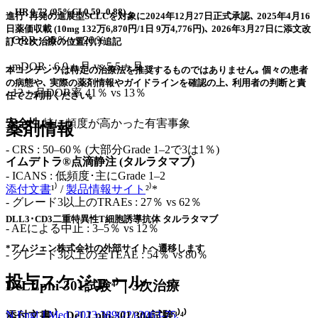
HR 0.72 (95%CI 0.59–0.88)
進行･再発の進展型SCLCを対象に2024年12月27日正式承認､ 2025年4月16
日薬価収載
(10mg 132万6,870円/1日 9万4,776円)､ 2026年3月27日に添文改
- ORR : 35％ vs 20％
訂で2次治療の位置付け追記
- mDOR : 6.9ヵ月 vs 5.5ヵ月
本コンテンツは特定の治療法を推奨するものではありません｡ 個々の患者
の病態や､ 実際の薬剤情報やガイドラインを確認の上､ 利用者の判断と責
- 12ヵ月DOR率 41％ vs 13％
任でご利用ください｡
安全性
特に頻度が高かった有害事象
薬剤情報
- CRS : 50–60％ (大部分Grade 1–2で3は1％)
イムデトラ®点滴静注 (タルラタマブ)
- ICANS : 低頻度･主にGrade 1–2
添付文書
¹⁾ /
製品情報サイト
²⁾*
- グレード3以上のTRAEs : 27％ vs 62％
DLL3･CD3二重特異性T細胞誘導抗体 タルラタマブ
- AEによる中止 : 3–5％ vs 12％
*アムジェン株式会社の外部サイトへ遷移します
- グレード3以上の全TEAE : 54％ vs 80％
投与スケジュール
DeLLphi-301試験⁴⁾｜3次治療
N Engl J Med. 2023;389(22):2063-75.
添付文書¹⁾､ DeLLphi-301/304試験³⁾⁴⁾