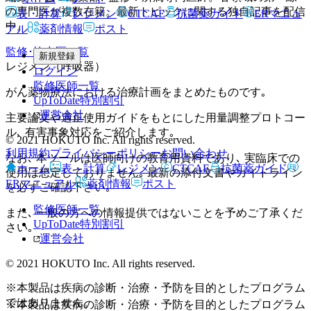
の専門医が複数在籍。最新トピックに関する独自記事を配信
表・計算
レジメン
CTCAE
抗菌薬ガイド
ERマニュ
中。
アル
薬剤情報
ポスト
監修･協力医一覧
新規登録
レジメン（呼吸器）
ログイン
監修医師一覧
がん薬物療法における治療計画をまとめたものです｡
UpToDate特別割引
運営会社
主要論文や適正使用ガイドをもとにした用量調整プロトコー
ル､ 有害事象対応をご紹介します｡
© 2021 HOKUTO Inc. All rights reserved.
利用規約
プライバシーポリシー
お問い合わせ
なお､ 本ツールは医師向けの教育用資料であり､ 実臨床での
ホーム
表・計算
レジメン
CTCAE
抗菌薬ガイド
使用は想定しておりません｡ 最新の添付文書やガイドライン
ERマニュアル
薬剤情報
ポスト
を必ずご確認下さい｡
監修医師一覧
また､ 一般の方への情報提供ではないことを予めご了承くだ
UpToDate特別割引
さい｡
運営会社
© 2021 HOKUTO Inc. All rights reserved.
※本製品は疾病の診断・治療・予防を目的としたプログラム
ではありません。
※本製品は疾病の診断・治療・予防を目的としたプログラム