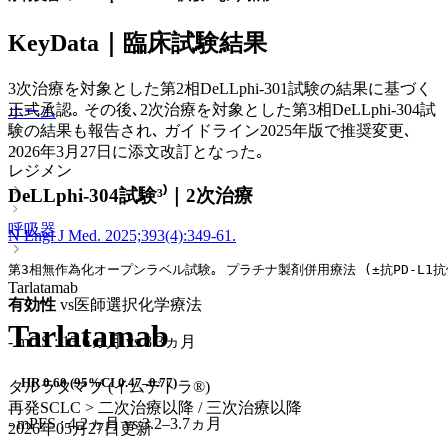
KeyData｜臨床試験結果
3次治療を対象とした第2相DeLLphi-301試験の結果に基づく
正式承認｡ その後､2次治療を対象とした第3相DeLLphi‑304試
ホーム
験の結果も報告され､ ガイドライン2025年版で推奨変更､
2026年3月27日に添文改訂となった｡
レジメン
DeLLphi-304試験³⁾｜2次治療
呼吸器
N Engl J Med. 2025;393(4):349-61.
第3相無作為化オープンラベル試験｡ プラチナ製剤併用療法 (±抗PD-L1抗
Tarlatamab
有効性
vs医師選択化学療法
Tarlatamab
- mOS : 13.6ヵ月 vs 8.3ヵ月
HR 0.60 (95%CI 0.47–0.77)
タルラタマブ (イムデトラ®)
再発SCLC > 二次治療以降 / 三次治療以降
- mPFS : 4.2ヵ月 vs 3.2–3.7ヵ月
2026年05月27日
更新