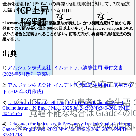
全身状態良好 (PS 0–1) の再発小細胞肺癌に対して､ 2次治療
以降で強く推奨されている [1B]｡
*｢sensitive relapse｣は初回薬物療法が奏効し､ かつ初回治療終了後から再
発までの期間が長い場合 (60~90日以上が多い)､｢refractory relapse｣はそれ
以外の場合と定義されることが多い｡ 前者の方が､ 再発時の薬物療法の効
果が高い｡
出典
1)
アムジェン株式会社. イムデトラ点滴静注用 添付文書
(2026年5月改訂 第6版)
2)
アムジェン株式会社. イムデトラ点滴静注用 適正使用ガイ
ド (2026年3月作成)
3)
Tarlatamab in Small-Cell Lung Cancer after Platinum-Based
Chemotherapy. N Engl J Med. 2025 Jul 24;393(4):349-361. PMID:
40454646
4)
Tarlatamab for Patients with Previously Treated Small-Cell Lung
Cancer. N Engl J Med. 2023 Nov 30;389(22):2063-2075. PMID:
37861218