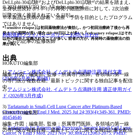
DeLLphi-304試験³⁾およびDeLLphi-301試験⁴⁾の結果を踏まえ､
© 2021 HOKUTO Inc. All rights reserved.
全身状態良好 (PS 0–1) の再発小細胞肺癌に対して､ 2次治療
以降で強く推奨されている [1B]｡
※本製品は疾病の診断・治療・予防を目的としたプログラム
ではありません。
*｢sensitive relapse｣は初回薬物療法が奏効し､ かつ初回治療終了後から再
発までの期間が長い場合 (60~90日以上が多い)､｢refractory relapse｣はそれ
利用規約
プライバシーポリシー
お問い合わせ
以外の場合と定義されることが多い｡ 前者の方が､ 再発時の薬物療法の効
こちらの記事の監修医師
果が高い｡
出典
HOKUTO編集部
1)
アムジェン株式会社. イムデトラ点滴静注用 添付文書
編集･作図：編集部､ 監修：所属専門医師。各領域の第一線
(2026年5月改訂 第6版)
の専門医が複数在籍。最新トピックに関する独自記事を配信
中。
2)
アムジェン株式会社. イムデトラ点滴静注用 適正使用ガイ
ド (2026年3月作成)
3)
Tarlatamab in Small-Cell Lung Cancer after Platinum-Based
Chemotherapy. N Engl J Med. 2025 Jul 24;393(4):349-361. PMID:
HOKUTO編集部
40454646
編集･作図：編集部､ 監修：所属専門医師。各領域の第一線
4)
Tarlatamab for Patients with Previously Treated Small-Cell Lung
の専門医が複数在籍。最新トピックに関する独自記事を配信
Cancer. N Engl J Med. 2023 Nov 30;389(22):2063-2075. PMID: