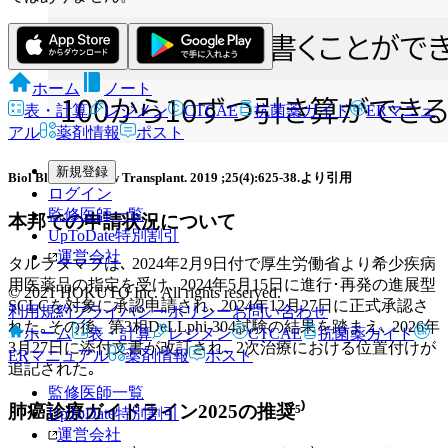
ホーム
ノート
表・計算
レジメン
CTCAE
抗菌薬ガイド
ERマニュ
アル
薬剤情報
ポスト
新規登録
Biol Blood Marrow Transplant. 2019 ;25(4):625-38.より引用
ログイン
監修医師一覧
本邦での申請状況について
UpToDate特別割引
運営会社
タルラタマブは､ 2024年2月9日付で厚生労働省より希少疾病
用医薬品の指定を受け､ 2024年5月15日に進行･再発の進展型
© 2021 HOKUTO Inc. All rights reserved.
SCLCを対象に承認申請され､ 2024年12月27日に正式承認さ
利用規約
プライバシーポリシー
お問い合わせ
れた｡その後､ 第3相DeLLphi-304試験の結果を踏まえ､ 2026年
ホーム
表・計算
レジメン
CTCAE
抗菌薬ガイド
3月27日に添付文書が改訂され､ 2次治療における位置付けが
ERマニュアル
薬剤情報
ポスト
追記された｡
監修医師一覧
肺癌診療ガイドライン2025の推奨⁵⁾
UpToDate特別割引
運営会社