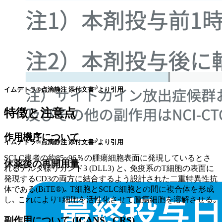
イムデトラ®点滴静注 添付文書¹⁾より引用
特徴と注意点
作用機序について
イムデトラ®点滴静注 添付文書¹⁾より引用
SCLC患者の約85~96％の腫瘍細胞表面に発現しているとさ
休薬後の再開用量
れるデルタ様リガンド3 (DLL3) と､ 免疫系のT細胞の表面に
発現するCD3の両方に結合するよう設計された二重特異性抗
体である(BiTE®)｡ T細胞とSCLC細胞との間に複合体を形成
し､ これによりT細胞を活性化させて腫瘍細胞を溶解させる｡
副作用について (ICANS､ CRS)