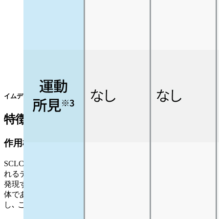
イムデトラ®点滴静注 添付文書¹⁾より引用
特徴と注意点
作用機序について
SCLC患者の約85~96％の腫瘍細胞表面に発現しているとさ
れるデルタ様リガンド3 (DLL3) と､ 免疫系のT細胞の表面に
発現するCD3の両方に結合するよう設計された二重特異性抗
体である(BiTE®)｡ T細胞とSCLC細胞との間に複合体を形成
し､ これによりT細胞を活性化させて腫瘍細胞を溶解させる｡