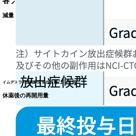
各プロトコル
減量･休薬･中止基準
イムデトラ®点滴静注 添付文書¹⁾より引用
休薬後の再開用量