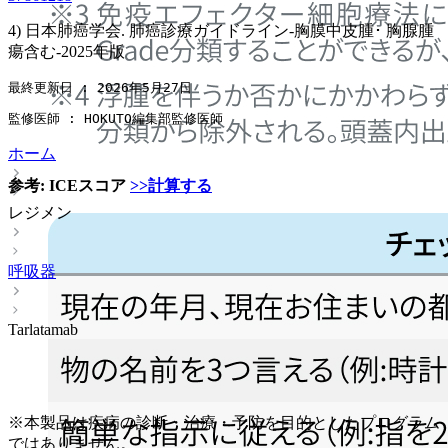
4) 日本肺癌学会. 肺癌診療ガイドライン-胸膜中皮腫･ 胸腺腫
瘍含む-2025年版
最終更新日 : 2026年5月27日
監修医師 : HOKUTO編集部監修医師
ホーム
参考: ICEスコア
>>計算する
レジメン
呼吸器
Tarlatamab
※本製品は疾病の診断・治療・予防を目的としたプログラム
ではありません。