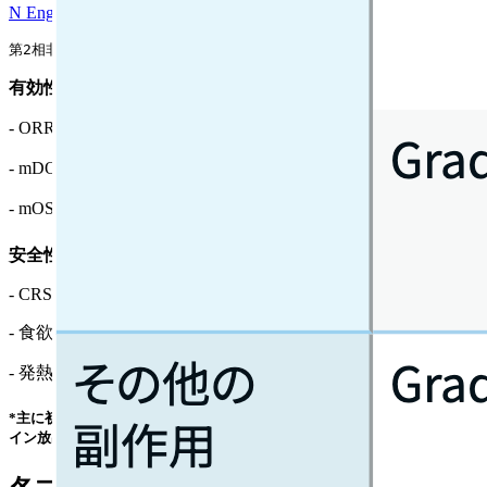
N Engl J Med. 2023;389(22):2063-75.
第2相非盲検多施設共同多コホート試験｡ プラチナ製剤併用療法を含む2レジメン
有効性
- ORR : 40％ (95％CI 31~51％)
- mDOR : 9.7ヵ月 (95％CI 2.7~20.7ヵ月超)
- mOS : 14.3ヵ月
安全性｜
特に頻度が高かった有害事象
- CRS : 51%*
- 食欲不振 : 29%
- 発熱 : 35%
*主に初回投与後に生じ､ 大部分がGrade1-2であった｡ Grade 3 のサイトカ
イン放出症候群の発現頻度は､1%であった｡