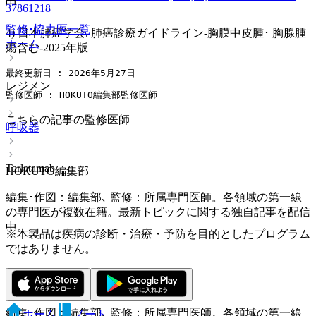
中。
37861218
監修･協力医一覧
4) 日本肺癌学会. 肺癌診療ガイドライン-胸膜中皮腫･ 胸腺腫
ホーム
瘍含む-2025年版
最終更新日 : 2026年5月27日
レジメン
監修医師 : HOKUTO編集部監修医師
こちらの記事の監修医師
呼吸器
Tarlatamab
HOKUTO編集部
編集･作図：編集部､ 監修：所属専門医師。各領域の第一線
の専門医が複数在籍。最新トピックに関する独自記事を配信
中。
※本製品は疾病の診断・治療・予防を目的としたプログラム
ではありません。
HOKUTO編集部
編集･作図：編集部､ 監修：所属専門医師。各領域の第一線
ホーム
ノート