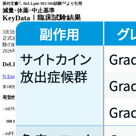
添付文書¹⁾､ DeLLphi-301/304試験³⁾⁴⁾より引用
減量･休薬･中止基準
KeyData｜臨床試験結果
3次治療を対象とした第2相DeLLphi-301試験の結果に基づく
正式承認｡ その後､2次治療を対象とした第3相DeLLphi‑304試
験の結果も報告され､ ガイドライン2025年版で推奨変更､
2026年3月27日に添文改訂となった｡
DeLLphi-304試験³⁾｜2次治療
N Engl J Med. 2025;393(4):349-61.
第3相無作為化オープンラベル試験｡ プラチナ製剤併用療法 (±抗PD-L1抗
有効性
vs医師選択化学療法
- mOS : 13.6ヵ月 vs 8.3ヵ月
HR 0.60 (95%CI 0.47–0.77)
- mPFS : 4.2ヵ月 vs 3.2–3.7ヵ月