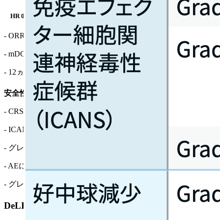
HR 0.72 (95%CI 0.59–0.88)
- ORR : 35％ vs 20％
- mDOR : 6.9ヵ月 vs 5.5ヵ月
- 12ヵ月DOR率 41％ vs 13％
安全性
特に頻度が高かった有害事象
- CRS : 50–60％ (大部分Grade 1–2で3は1％)
- ICANS : 低頻度･主にGrade 1–2
- グレード3以上のTRAEs : 27％ vs 62％
- AEによる中止 : 3–5％ vs 12％
- グレード3以上の全TEAE : 54％ vs 80％
DeLLphi-301試験⁴⁾｜3次治療