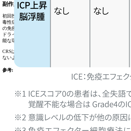
副作用について (ICANS､ CRS)
初回投与後および増量時に､ 免疫エフェクター細胞関連神経
毒性症候群 (ICANS) や サイトカイン放出症候群 (CRS) など
の免疫関連AEが高頻度に出現するため､ 最適使用推進ガイ
ドライン等を参考に『厳密な副作用モニタリングと管理が可
能な環境』で行うという点が非常に重要｡
CRSは投与後1ヵ月以内がほとんどである｡ 投与中止になら
ないよう､ 早期の介入が必要｡
参考: ICANS重症度判定基準
>>計算する