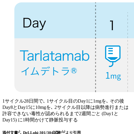
1サイクル28日間で､ 1サイクル目のDay1に1mgを､ その後
Day8とDay15に10mgを､ 2サイクル目以降は病勢進行または
許容できない毒性が認められるまで2週間ごと (Day1と
Day15) に1時間かけて静脈投与する
添付文書¹⁾､ DeLLphi-301/304試験³⁾⁴⁾より引用