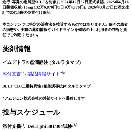
進行･再発の進展型SCLCを対象に2024年12月27日正式承認､ 2025年4月16
日薬価収載
(10mg 132万6,870円/1日 9万4,776円)､ 2026年3月27日に添文改
訂で2次治療の位置付け追記
本コンテンツは特定の治療法を推奨するものではありません｡ 個々の患者
の病態や､ 実際の薬剤情報やガイドラインを確認の上､ 利用者の判断と責
任でご利用ください｡
薬剤情報
イムデトラ®点滴静注 (タルラタマブ)
添付文書
¹⁾ /
製品情報サイト
²⁾*
DLL3･CD3二重特異性T細胞誘導抗体 タルラタマブ
*アムジェン株式会社の外部サイトへ遷移します
投与スケジュール
添付文書¹⁾､ DeLLphi-301/304試験³⁾⁴⁾