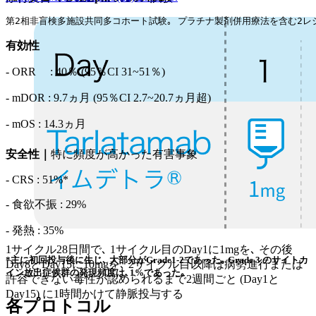
第2相非盲検多施設共同多コホート試験｡ プラチナ製剤併用療法を含む2レジメン
有効性
- ORR : 40％ (95％CI 31~51％)
- mDOR : 9.7ヵ月 (95％CI 2.7~20.7ヵ月超)
- mOS : 14.3ヵ月
安全性｜
特に頻度が高かった有害事象
- CRS : 51%*
- 食欲不振 : 29%
- 発熱 : 35%
1サイクル28日間で､ 1サイクル目のDay1に1mgを､ その後
*主に初回投与後に生じ､ 大部分がGrade1-2であった｡ Grade 3 のサイトカ
Day8とDay15に10mgを､ 2サイクル目以降は病勢進行または
イン放出症候群の発現頻度は､1%であった｡
許容できない毒性が認められるまで2週間ごと (Day1と
Day15) に1時間かけて静脈投与する
各プロトコル