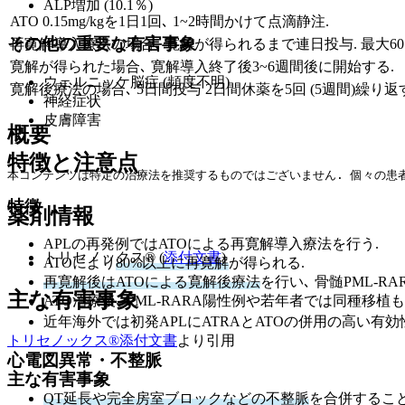
ALP増加 (10.1％)
ATO 0.15mg/kgを1日1回､ 1~2時間かけて点滴静注.
その他の重要な有害事象
再寛解導入療法の場合､ 寛解が得られるまで連日投与. 最大6
寛解が得られた場合､ 寛解導入終了後3~6週間後に開始する.
ウェルニッケ脳症 (頻度不明)
寛解後療法の場合､ 5日間投与 2日間休薬を5回 (5週間)繰り返
神経症状
皮膚障害
概要
特徴と注意点
本コンテンツは特定の治療法を推奨するものではございません. 個々の患者
特徴
薬剤情報
APLの再発例ではATOによる再寛解導入療法を行う.
トリセノックス® (
添付文書
)
ATOにより
80%以上に再寛解
が得られる.
再寛解後はATOによる寛解後療法
を行い､ 骨髄PML-
主な有害事象
ATO治療後､ PML-RARA陽性例や若年者では同種移植
近年海外では初発APLにATRAとATOの併用の高い有効性
トリセノックス®添付文書
より引用
心電図異常・不整脈
主な有害事象
QT延長や完全房室ブロックなどの不整脈
を合併すること