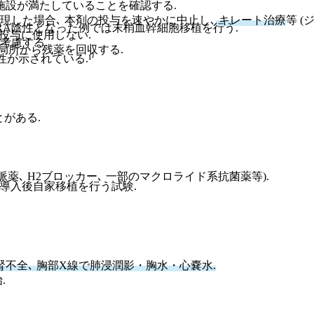
を施設が満たしていることを確認する.
現した場合､ 本剤の投与を速やかに中止し､
キレート治療
等 
RARA陰性となった例では末梢血幹細胞移植を行う.
の投与に使用しない.
も考慮する.
局所から残薬を回収する.
が示されている.¹⁾
がある.
脈薬､ H2ブロッカー､ 一部のマクロライド系抗菌薬等).
解導入後自家移植を行う試験.
急性腎不全､ 胸部X線で肺浸潤影・胸水・心嚢水.
.