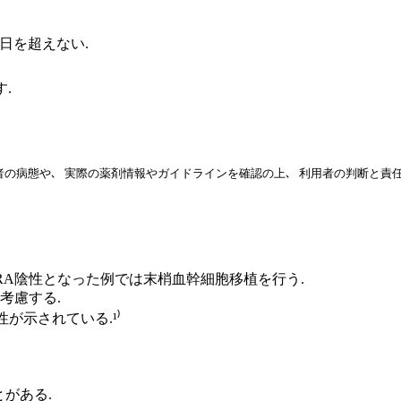
0日を超えない.
す.
の病態や､ 実際の薬剤情報やガイドラインを確認の上､ 利用者の判断と責
RARA陰性となった例では末梢血幹細胞移植を行う.
も考慮する.
が示されている.¹⁾
がある.