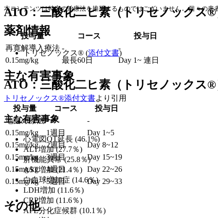
本コンテンツは特定の治療法を推奨するものではございません. 個々の患者
ATO：三酸化二ヒ素（トリセノックス®
薬剤情報
投与量
コース
投与日
再寛解導入療法
-
-
トリセノックス® (
添付文書
)
0.15mg/kg
最長60日
Day 1~ 連日
主な有害事象
ATO：三酸化二ヒ素（トリセノックス®
トリセノックス®添付文書
より引用
投与量
コース
投与日
主な有害事象
地固め療法
-
-
0.15mg/kg
1週目
Day 1~5
心電図QT延長 (46.1%)
0.15mg/kg
2週目
Day 8~12
ALT増加 (27.7％)
0.15mg/kg
3週目
Day 15~19
肝機能異常 (25.8％)
0.15mg/kg
4週目
Day 22~26
AST増加 (21.4％)
白血球増加症 (14.6％)
0.15mg/kg
5週目
Day 29~33
LDH増加 (11.6％)
CRP増加 (11.6％)
その他
APL分化症候群 (10.1％)