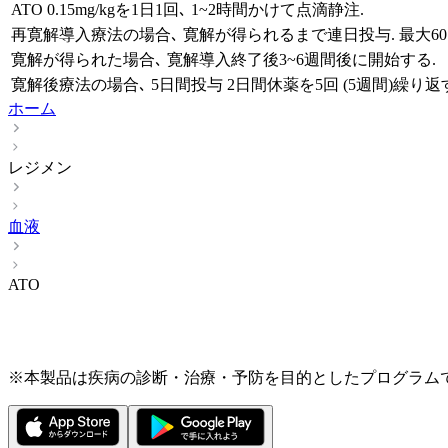
ATO 0.15mg/kgを1日1回､ 1~2時間かけて点滴静注.
再寛解導入療法の場合､ 寛解が得られるまで連日投与. 最大6
寛解が得られた場合､ 寛解導入終了後3~6週間後に開始する.
寛解後療法の場合､ 5日間投与 2日間休薬を5回 (5週間)繰り返
ホーム
レジメン
血液
ATO
※本製品は疾病の診断・治療・予防を目的としたプログラム