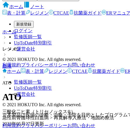
ホーム
ノート
表・計算
レジメン
CTCAE
抗菌薬ガイド
ERマニュ
新規登録
ログイン
ホーム
監修医師一覧
UpToDate特別割引
レジメン
運営会社
© 2021 HOKUTO Inc. All rights reserved.
利用規約
プライバシーポリシー
お問い合わせ
血液
ホーム
表・計算
レジメン
CTCAE
抗菌薬ガイド
E
監修医師一覧
ATO
UpToDate特別割引
ATO
運営会社
© 2021 HOKUTO Inc. All rights reserved.
三酸化二ヒ素（トリセノックス®）
※本製品は疾病の診断・治療・予防を目的としたプログラム
急性前骨髄球性白血病 > 再寛解導入療法・地固め療法
2023年05月27日
更新
利用規約
プライバシーポリシー
お問い合わせ