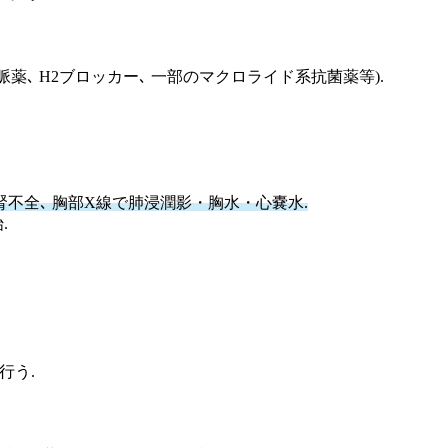
脈薬､ H2ブロッカー､ 一部のマクロライド系抗菌薬等).
急性腎不全､ 胸部X線で肺浸潤影・胸水・心嚢水.
.
.
行う.