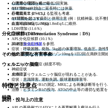
12誘導心電図を週に最低2回
実施.
心電図QT延長 (46.1%)
QTc 500 msec以上に延長時には休薬
.
ALT増加 (27.7％)
心電図モニターによる監視も考慮.
肝機能異常 (25.8％)
QT延長を起こす薬剤と併用注意
(例：抗精神薬､ 抗不整
AST増加 (21.4％)
血清K≧4mEq/L､ Mg≧1.8mEq/Lに維持.
白血球増加症 (14.6％)
LDH増加 (11.6％)
分化症候群 (Differentiation Syndrome：DS)
CRP増加 (11.6％)
APL分化症候群 (10.1％)
ALP増加 (10.1％)
詳細は
分化症候群
を参照.
症状：
呼吸困難､ 発熱､ 5kg超の体重増加､ 低血圧､ 
その他の重要な有害事象
治療：
早期にデキサメタゾン10mgを1日2回
点滴静注開始
ウェルニッケ脳症
ウェルニッケ脳症 (頻度不明)
神経症状
皮膚障害
ATOによりウェルニッケ脳症が現れることがある.
症状：
意識障害､ 運動失調､ 眼球運動障害
等.
検査：ビタミンB1の測定､ MRIによる画像診断等を行う
特徴と注意点
治療：
ビタミンB1の投与
､
ATOの中止
等の適切な処置を
特徴
調剤・投与上の注意
APLの再発例ではATOによる再寛解導入療法を行う.