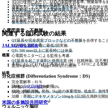
ATOの使用にあたり､ ATOの薬剤使用基準､ 廃棄基準
ATOにより
80%以上に再寛解
が得られる.
過量投与による重篤な
急性ヒ素中毒
を示唆する症状が発
再寛解後はATOによる寛解後療法
を行い､ 骨髄PML-
ATOは10mLの使い切りアンプル. 残った溶液をその後
ATO治療後､ PML-RARA陽性例や若年者では同種移植
血管外に漏出した場合､ 直ちに投与を中止し可能な限り
近年海外では初発APLにATRAとATOの併用の高い有効性
催奇形性
があるため避妊を含め十分な説明を行う.
心電図異常・不整脈
関連する臨床試験の結果
QT延長や完全房室ブロックなどの不整脈
を合併すること
JALSG APL205R
²⁾
12誘導心電図を週に最低2回
実施.
QTc 500 msec以上に延長時には休薬
.
概要
心電図モニターによる監視も考慮.
QT延長を起こす薬剤と併用注意
(例：抗精神薬､ 抗不整
本邦において行われた再発APLに対してATOによる寛
血清K≧4mEq/L､ Mg≧1.8mEq/Lに維持.
結果
分化症候群 (Differentiation Syndrome：DS)
完全寛解率：81％
詳細は
分化症候群
を参照.
5年無イベント生存率：65%
症状：
呼吸困難､ 発熱､ 5kg超の体重増加､ 低血圧､ 
5年生存率：77%
治療：
早期にデキサメタゾン10mgを1日2回
点滴静注開始
米国の多施設共同研究
³⁾
ウェルニッケ脳症