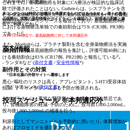
2026年06月15日
更新
これまでに､ 基底細胞癌を対象にCA療法が検証的な臨床試
験で評価されたことはない｡ Guthrieらは､ シスプラチンを含
本コンテンツは特定の治療法を推奨するものではありません｡ 個々の患者
む全身薬物療法を実施した進行期の基底細胞癌または有棘細
の病態や､ 実際の薬剤情報やガイドラインを確認の上､ 利用者の判断と責
胞癌28例のケースシリーズを報告しており､ 基底細胞癌8例
任でご利用ください｡
における薬物療法単独での奏効割合は75％ (CR3例､ PR3例)
であった¹⁾｡
2024/12/10時点で､ 基底細胞癌に対して本邦適応外
また､ Moeholtらは､ プラチナ製剤を含む全身薬物療法を実施
薬剤情報
した進行期の基底細胞癌の報告を集計し､ 評価可能46例にお
ける奏効割合は83％ (CR17例､ PR21例) と報告している²⁾｡
- ランダ®など (
添付文書
/
安全性情報
*)
副作用とその対策
*日本化薬の外部サイトへ遷移します
悪心･嘔吐のリスクは高く､ アプレピタント､ 5-HT3受容体拮
- アドリアシン® (
添付文書
)
抗薬､ デキサメタゾンによる予防が推奨される｡
シスプラチンは､ 重篤な腎障害がある場合は投与禁忌であ
投与スケジュール ※本邦適応外
り､ 腎機能障害の軽減･予防のために､ 投与前1,000-2,000mL､
投与後1,000-2,000mLの補液を行う｡
利尿剤としてマンニトールを予防的に用いたり､ 体重増加が
あればフロセミドを適宜追加する｡