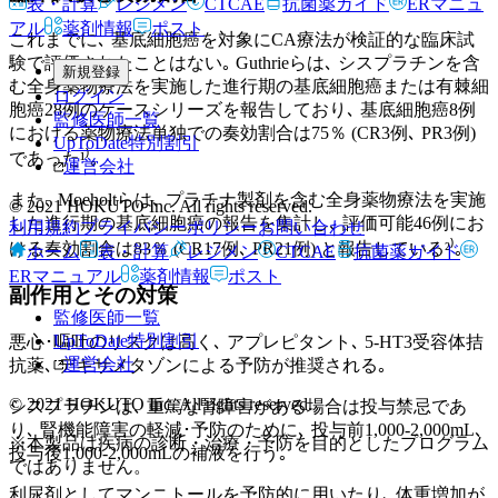
表・計算
レジメン
CTCAE
抗菌薬ガイド
ERマニュ
アル
薬剤情報
ポスト
これまでに､ 基底細胞癌を対象にCA療法が検証的な臨床試
験で評価されたことはない｡ Guthrieらは､ シスプラチンを含
新規登録
む全身薬物療法を実施した進行期の基底細胞癌または有棘細
ログイン
胞癌28例のケースシリーズを報告しており､ 基底細胞癌8例
監修医師一覧
における薬物療法単独での奏効割合は75％ (CR3例､ PR3例)
UpToDate特別割引
であった¹⁾｡
運営会社
また､ Moeholtらは､ プラチナ製剤を含む全身薬物療法を実施
© 2021 HOKUTO Inc. All rights reserved.
した進行期の基底細胞癌の報告を集計し､ 評価可能46例にお
利用規約
プライバシーポリシー
お問い合わせ
ける奏効割合は83％ (CR17例､ PR21例) と報告している²⁾｡
ホーム
表・計算
レジメン
CTCAE
抗菌薬ガイド
ERマニュアル
薬剤情報
ポスト
副作用とその対策
監修医師一覧
UpToDate特別割引
悪心･嘔吐のリスクは高く､ アプレピタント､ 5-HT3受容体拮
運営会社
抗薬､ デキサメタゾンによる予防が推奨される｡
© 2021 HOKUTO Inc. All rights reserved.
シスプラチンは､ 重篤な腎障害がある場合は投与禁忌であ
り､ 腎機能障害の軽減･予防のために､ 投与前1,000-2,000mL､
※本製品は疾病の診断・治療・予防を目的としたプログラム
投与後1,000-2,000mLの補液を行う｡
ではありません。
利尿剤としてマンニトールを予防的に用いたり､ 体重増加が