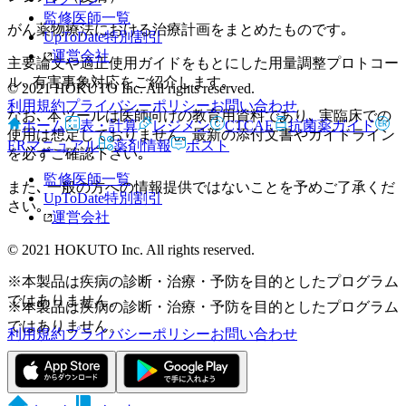
監修医師一覧
がん薬物療法における治療計画をまとめたものです｡
UpToDate特別割引
運営会社
主要論文や適正使用ガイドをもとにした用量調整プロトコー
ル､ 有害事象対応をご紹介します｡
© 2021 HOKUTO Inc. All rights reserved.
利用規約
プライバシーポリシー
お問い合わせ
なお､ 本ツールは医師向けの教育用資料であり､ 実臨床での
ホーム
表・計算
レジメン
CTCAE
抗菌薬ガイド
使用は想定しておりません｡ 最新の添付文書やガイドライン
ERマニュアル
薬剤情報
ポスト
を必ずご確認下さい｡
監修医師一覧
また､ 一般の方への情報提供ではないことを予めご了承くだ
UpToDate特別割引
さい｡
運営会社
© 2021 HOKUTO Inc. All rights reserved.
※本製品は疾病の診断・治療・予防を目的としたプログラム
ではありません。
※本製品は疾病の診断・治療・予防を目的としたプログラム
ではありません。
利用規約
プライバシーポリシー
お問い合わせ