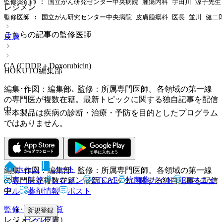
監修薬剤師 : 国立がん研究センター中央病院 腫瘍内科 宇田川 涼子先生
レジメン
監修医師 : 国立がん研究センター中央病院 皮膚腫瘍科 医長 並川 健二
こちらの記事の監修医師
皮膚
CA (CDDP＋Doxorubicin)
HOKUTO編集部
編集･作図：編集部､ 監修：所属専門医師。各領域の第一線
の専門医が複数在籍。最新トピックに関する独自記事を配信
中。
※本製品は疾病の診断・治療・予防を目的としたプログラム
ではありません。
HOKUTO編集部
ホーム
ノート
編集･作図：編集部､ 監修：所属専門医師。各領域の第一線
表・計算
レジメン
CTCAE
抗菌薬ガイド
ERマニュ
の専門医が複数在籍。最新トピックに関する独自記事を配信
アル
薬剤情報
ポスト
中。
監修･協力医一覧
新規登録
レジメン（皮膚）
ログイン