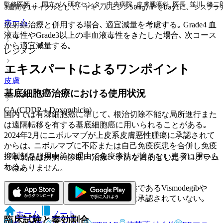
監修医師 : 国立がん研究センター中央病院 皮膚腫瘍科 医長 並川 健二
3週間を1サイクルとして､ ドキソルビシン50mg/m²をDay1に､ シスプラチ
ホーム
放射線治療と併用する場合､ 適宜減量を考慮する｡ Grade4 血
液毒性やGrade3以上の非血液毒性をきたした場合､ 次コース
から適宜減量する｡
レジメン
エキスパートによるワンポイント
皮膚
基底細胞癌治療における使用状況
CA (CDDP＋Doxorubicin)
国内では有棘細胞癌に準じて､ 根治切除不能な局所進行また
は遠隔転移を有する基底細胞癌に用いられることがある｡
2024年2月にニボルマブが上皮系皮膚悪性腫瘍に承認されて
からは､ ニボルマブに不応または自己免疫疾患を合併し免疫
抑制剤を服用中等の理由で免疫療法が適さない患者に用いら
※本製品は疾病の診断・治療・予防を目的としたプログラム
れる｡
ではありません。
尚､ 海外ではヘッジホッグ経路阻害薬であるVismodegibや
Sonidegibが用いられるが､ わが国では承認されていない｡
ホーム
ノート
臨床試験と奏効割合