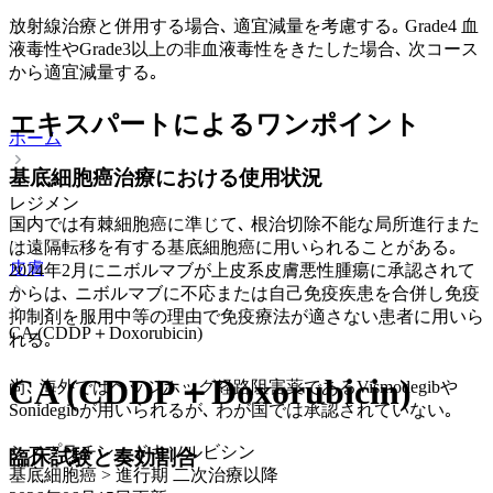
放射線治療と併用する場合､ 適宜減量を考慮する｡ Grade4 血
液毒性やGrade3以上の非血液毒性をきたした場合､ 次コース
から適宜減量する｡
エキスパートによるワンポイント
ホーム
基底細胞癌治療における使用状況
レジメン
国内では有棘細胞癌に準じて､ 根治切除不能な局所進行また
は遠隔転移を有する基底細胞癌に用いられることがある｡
皮膚
2024年2月にニボルマブが上皮系皮膚悪性腫瘍に承認されて
からは､ ニボルマブに不応または自己免疫疾患を合併し免疫
抑制剤を服用中等の理由で免疫療法が適さない患者に用いら
CA (CDDP＋Doxorubicin)
れる｡
CA (CDDP＋Doxorubicin)
尚､ 海外ではヘッジホッグ経路阻害薬であるVismodegibや
Sonidegibが用いられるが､ わが国では承認されていない｡
シスプラチン＋ドキソルビシン
臨床試験と奏効割合
基底細胞癌 > 進行期 二次治療以降