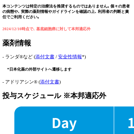
本コンテンツは特定の治療法を推奨するものではありません｡ 個々の患者
の病態や､ 実際の薬剤情報やガイドラインを確認の上､ 利用者の判断と責
任でご利用ください｡
2024/12/10時点で､ 基底細胞癌に対して本邦適応外
薬剤情報
- ランダ®など (
添付文書
/
安全性情報
*)
*日本化薬の外部サイトへ遷移します
- アドリアシン® (
添付文書
)
投与スケジュール ※本邦適応外