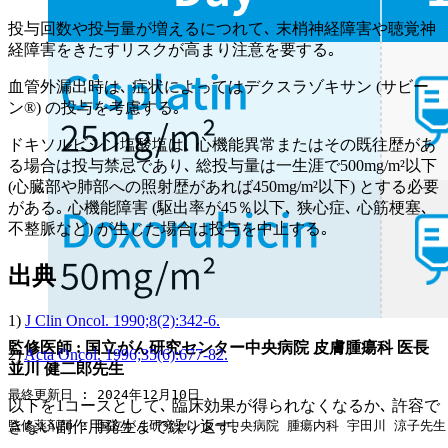
投与回数や投与量が増えるにつれて､ 末梢神経障害や聴覚神
経障害をきたすリスクが高まり注意を要する｡
血管外漏出時は､ 症状によってはデクスラゾキサン (サビー
ン®) の投与を考慮する｡
ドキソルビシン塩酸塩は､ 心機能異常またはその既往歴があ
る場合は投与禁忌であり､ 総投与量は一生涯で500mg/m²以下
(心臓部や肺部への照射歴があれば450mg/m²以下) とする必要
がある｡ 心機能障害 (駆出率が45％以下､ 狭心症､ 心筋梗塞､
不整脈など) が生じた場合は投与を中止する｡
出典
1)
J Clin Oncol. 1990;8(2):342-6.
監修医師 : 国立がん研究センター中央病院 皮膚腫瘍科 医長
2)
Acta Oncol. 1996;35(6):677-82.
並川 健二郎先生
最終更新日 : 2024年12月10日
以下を1コースとして､ 臨床効果が得られなくなるか､ 許容で
監修薬剤師 : 国立がん研究センター中央病院 腫瘍内科 宇田川 涼子先生
きない副作用発生まで繰り返す｡