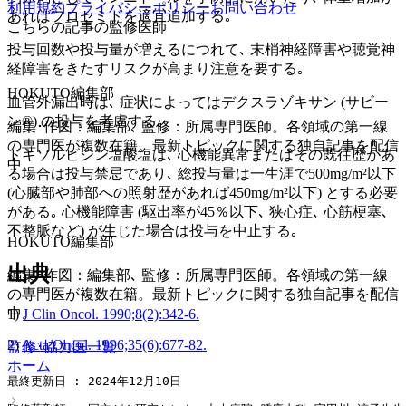
利用規約
プライバシーポリシー
お問い合わせ
あればフロセミドを適宜追加する｡
こちらの記事の監修医師
投与回数や投与量が増えるにつれて､ 末梢神経障害や聴覚神
経障害をきたすリスクが高まり注意を要する｡
HOKUTO編集部
血管外漏出時は､ 症状によってはデクスラゾキサン (サビー
ン®) の投与を考慮する｡
編集･作図：編集部､ 監修：所属専門医師。各領域の第一線
の専門医が複数在籍。最新トピックに関する独自記事を配信
ドキソルビシン塩酸塩は､ 心機能異常またはその既往歴があ
中。
る場合は投与禁忌であり､ 総投与量は一生涯で500mg/m²以下
(心臓部や肺部への照射歴があれば450mg/m²以下) とする必要
がある｡ 心機能障害 (駆出率が45％以下､ 狭心症､ 心筋梗塞､
不整脈など) が生じた場合は投与を中止する｡
HOKUTO編集部
出典
編集･作図：編集部､ 監修：所属専門医師。各領域の第一線
の専門医が複数在籍。最新トピックに関する独自記事を配信
中。
1)
J Clin Oncol. 1990;8(2):342-6.
2)
Acta Oncol. 1996;35(6):677-82.
監修･協力医一覧
ホーム
最終更新日 : 2024年12月10日