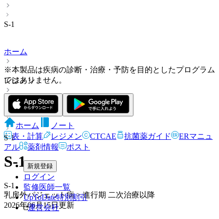
S-1
ホーム
※本製品は疾病の診断・治療・予防を目的としたプログラム
ではありません。
レジメン
皮膚
ホーム
ノート
表・計算
レジメン
CTCAE
抗菌薬ガイド
ERマニュ
S-1
アル
薬剤情報
ポスト
S-1
新規登録
ログイン
S-1
監修医師一覧
乳房外パジェット病 > 進行期 二次治療以降
UpToDate特別割引
2026年06月15日
更新
運営会社