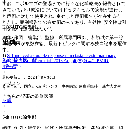
中。
なお､ ニボルマブの登場までに様々な化学療法が報告されて
きている｡ S-1療法についてはドセタキセルで病勢が進行し
た症例に対して使用され､ 奏効した症例報告が存在する¹⁾｡
ただし､ 症例報告での有効例のみであり､ 有効性･安全性は引
HOKUTO編集部
用文献中に記載はない¹⁾｡
編集･作図：編集部､ 監修：所属専門医師。各領域の第一線
出典
の専門医が複数在籍。最新トピックに関する独自記事を配信
中。
1)
S-1 induced a durable response in metastatic extramammary
監修･協力医一覧
Paget's disease. J Dermatol. 2013 Aug;40(8):664-5. PMID:
23682853
ホーム
最終更新日 : 2024年9月30日
レジメン
監修医師 : 国立がん研究センター中央病院 皮膚腫瘍科  緒方大先生
こちらの記事の監修医師
皮膚
S-1
HOKUTO編集部
編集･作図：編集部､ 監修：所属専門医師。各領域の第一線