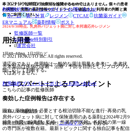
© 2021 HOKUTO Inc. All rights reserved.
本コンテンツは特定の治療法を推奨するものではありません｡ 個々の患者
利用規約
プライバシーポリシー
お問い合わせ
の病態や､ 実際の薬剤情報やガイドラインを確認の上､ 利用者の判断と責
任でご利用ください｡
ホーム
表・計算
レジメン
CTCAE
抗菌薬ガイド
ERマニュアル
薬剤情報
ポスト
2024/9/30時点､ 乳房外パジェット病に対し本邦適応外レジメン
監修医師一覧
用法用量
UpToDate特別割引
運営会社
1回40~60mg 1日2回など
© 2021 HOKUTO Inc. All rights reserved.
適応外であり､ 使用時は一般的な用法用量を参考に､ 患者状
※本製品は疾病の診断・治療・予防を目的としたプログラム
態に応じて判断する｡
ではありません。
エキスパートによるワンポイント
利用規約
プライバシーポリシー
お問い合わせ
こちらの記事の監修医師
奏効した症例報告は存在する
現在､ 薬物療法を必要とする根治切除不能な進行･再発の乳
HOKUTO編集部
房外パジェット病に対して保険適用のある薬剤は2024年2月9
編集･作図：編集部､ 監修：所属専門医師。各領域の第一線
日に効能効果が追加された
二ボルマブ
のみである｡
の専門医が複数在籍。最新トピックに関する独自記事を配信