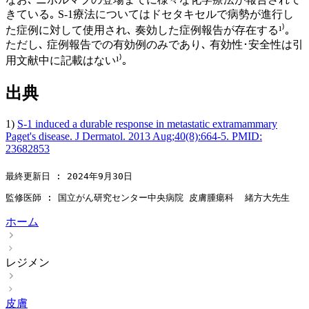
きている｡ S-1療法についてはドセタキセルで病勢が進行し
た症例に対して使用され､ 奏効した症例報告が存在する¹⁾｡
ただし､ 症例報告での有効例のみであり､ 有効性･安全性は引
用文献中に記載はない¹⁾｡
出典
1)
S-1 induced a durable response in metastatic extramammary
Paget's disease. J Dermatol. 2013 Aug;40(8):664-5. PMID:
23682853
最終更新日 : 2024年9月30日
監修医師 : 国立がん研究センター中央病院 皮膚腫瘍科  緒方大先生
ホーム
レジメン
皮膚