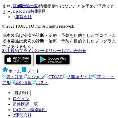
監修医師一覧
また､ 一般の方への情報提供ではないことを予めご了承くだ
UpToDate特別割引
さい｡
運営会社
© 2021 HOKUTO Inc. All rights reserved.
※本製品は疾病の診断・治療・予防を目的としたプログラム
ではありません。
※本製品は疾病の診断・治療・予防を目的としたプログラム
ではありません。
利用規約
プライバシーポリシー
お問い合わせ
ホーム
ノート
表・計算
レジメン
CTCAE
抗菌薬ガイド
ERマニュ
アル
薬剤情報
ポスト
新規登録
ログイン
監修医師一覧
UpToDate特別割引
運営会社