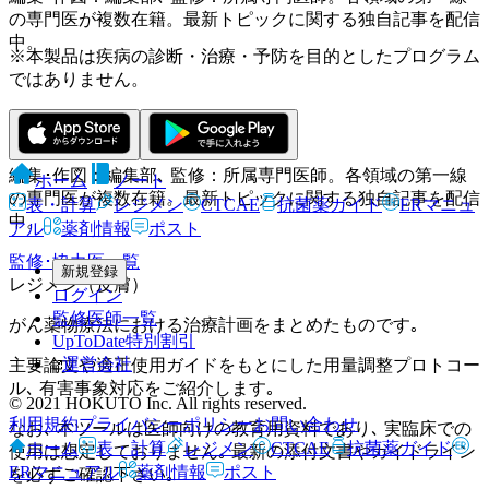
の専門医が複数在籍。最新トピックに関する独自記事を配信
中。
※本製品は疾病の診断・治療・予防を目的としたプログラム
ではありません。
HOKUTO編集部
編集･作図：編集部､ 監修：所属専門医師。各領域の第一線
ホーム
ノート
の専門医が複数在籍。最新トピックに関する独自記事を配信
表・計算
レジメン
CTCAE
抗菌薬ガイド
ERマニュ
中。
アル
薬剤情報
ポスト
監修･協力医一覧
新規登録
レジメン（皮膚）
ログイン
監修医師一覧
がん薬物療法における治療計画をまとめたものです｡
UpToDate特別割引
運営会社
主要論文や適正使用ガイドをもとにした用量調整プロトコー
ル､ 有害事象対応をご紹介します｡
© 2021 HOKUTO Inc. All rights reserved.
利用規約
プライバシーポリシー
お問い合わせ
なお､ 本ツールは医師向けの教育用資料であり､ 実臨床での
ホーム
表・計算
レジメン
CTCAE
抗菌薬ガイド
使用は想定しておりません｡ 最新の添付文書やガイドライン
ERマニュアル
薬剤情報
ポスト
を必ずご確認下さい｡