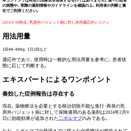
本コンテンツは特定の治療法を推奨するものではありません｡ 個々の患者
の病態や､ 実際の薬剤情報やガイドラインを確認の上､ 利用者の判断と責
任でご利用ください｡
2024/9/30時点､ 乳房外パジェット病に対し本邦適応外レジメン
用法用量
1回40~60mg 1日2回など
適応外であり､ 使用時は一般的な用法用量を参考に､ 患者状
態に応じて判断する｡
エキスパートによるワンポイント
奏効した症例報告は存在する
現在､ 薬物療法を必要とする根治切除不能な進行･再発の乳
房外パジェット病に対して保険適用のある薬剤は2024年2月9
日に効能効果が追加された
二ボルマブ
のみである｡
なお､ ニボルマブの登場までに様々な化学療法が報告されて