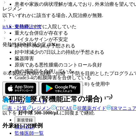
患者や家族の病状理解が進んでおり, 外来治療を望んでい
レジメン
以下いずれかに該当する場合､入院治療が無難.
発熱時､ すでに入院していた
irAE･支持療法･他
重大な合併症が存在する
バイタルサインが不安定
発熱性好中球減少症 (FN)
好中球<100/μLが予想される
好中球減少の7日以上の持続が予想される
臓器障害
原病である悪性腫瘍のコントロール良好
他の感染症を合併している
※本製品は疾病の診断・治療・予防を目的としたプログラム
Grade3-4の粘膜障害を合併している
アレムツズマブ(マブキャンパス®) を使用中
5.初期治療 (腎機能正常の場合)
¹⁻²⁾
ホーム
ノート
表・計算
レジメン
CTCAE
抗菌薬ガイド
ERマニュ
以下を
好中球 500-1000/μL
に回復まで継続.
新規登録
外来経口治療例
ログイン
監修医師一覧