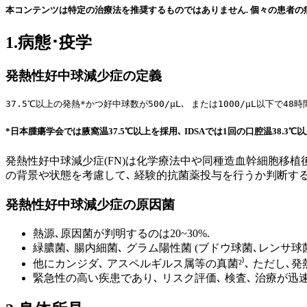
本コンテンツは特定の治療法を推奨するものではありません. 個々の患者の病
1.病態･疫学
発熱性好中球減少症の定義
37.5℃以上の発熱*かつ好中球数が500/μL､ または1000/μL以下で4
*日本腫瘍学会では腋窩温37.5℃以上を採用､ IDSAでは1回の口腔温38.3℃以
発熱性好中球減少症(FN)は化学療法中や同種造血幹細胞移植後
の背景や状態を考慮して､ 経験的抗菌薬投与を行うか判断する
発熱性好中球減少症の原因菌
熱源､原因菌が判明するのは20~30%.
緑膿菌､ 腸内細菌､ グラム陽性菌 (ブドウ球菌､レンサ球
他にカンジダ､ アスペルギルス属等の真菌²⁾､ ただし､
緊急性の高い疾患であり､ リスク評価､ 検査､ 治療が迅