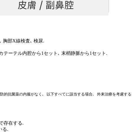
､ 胸部X線検査､ 検尿.
テーテル内腔から1セット､ 末梢静脈から1セット.
予防的抗菌薬の内服がなく､ 以下すべてに該当する場合､ 外来治療を考慮す
で存在する.
る.