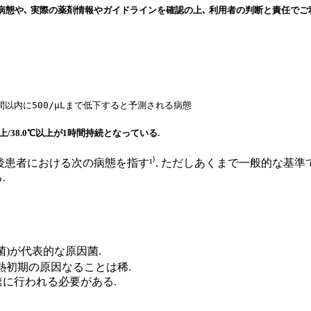
態や､ 実際の薬剤情報やガイドラインを確認の上､ 利用者の判断と責任でご
8時間以内に500/μLまで低下すると予測される病態
上/38.0℃以上が1時間持続となっている.
患者における次の病態を指す¹⁾. ただしあくまで一般的な基準
.
菌)が代表的な原因菌.
発熱初期の原因なることは稀.
速に行われる必要がある.