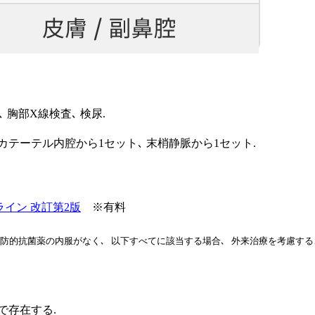
､ 胸部X線検査､ 検尿.
テーテル内腔から1セット､ 末梢静脈から1セット.
ライン 改訂第2版
※有料
予防的抗菌薬の内服がなく､ 以下すべてに該当する場合､ 外来治療を考慮す
で存在する.