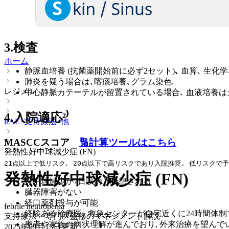
3.検査
ホーム
静脈血培養 (抗菌薬開始前に必ず2セット)
､
血算､ 生化学
肺炎を疑う場合は､喀痰培養､グラム染色.
レジメン
中心静脈カテーテルが留置されている場合､ 血液培養はカ
4.入院適応²⁾
irAE･支持療法･他
MASCCスコア
🔢計算ツールはこちら
発熱性好中球減少症 (FN)
21点以上で低リスク､ 20点以下で高リスクであり入院推奨. 低リスクで
発熱性好中球減少症 (FN)
好中球減少が7日以内と予想される
臓器障害がない
経口薬剤投与が可能
febrile neutropenia
経験ある治療医､ 救急センターが自宅近くに24時間体制
支持療法 > 専門医監修のマネジメント解説
患者や家族の病状理解が進んでおり, 外来治療を望んでい
2025年09月13日
更新