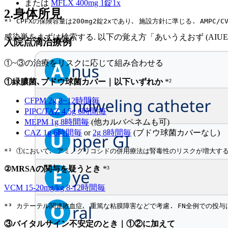
または
MFLX 400mg 1錠1x
2.身体所見
*¹ CPFXの保険容量は200mg2錠2xであり､ 施設方針に準じる. AMP
感染巣をまずは検索する. 以下の覚え方「あいうえおず (AIUE
入院点滴治療例
①~③の治療をリスクに応じて組み合わせる
①緑膿菌､ブドウ球菌カバー｜以下いずれか
*²
CFPM 2g 8~12時間毎
PIPC/TAZ 4.5g 6時間毎
MEPM 1g 8時間毎
(他カルバペネムも可)
CAZ 1g 6時間毎
or
2g 8時間毎
(ブドウ球菌カバーなし)
*² ①において､ アミノグリコシドの併用療法は腎毒性のリスクが増大す
②MRSAの関与を疑うとき
*³
VCM 15-20mg/kg 8-12時間毎
*³ カテーテル関連敗血症､ 重篤な粘膜障害などで考慮. FN全例での投与
③バイタルサイン不安定のとき｜①②に加えて