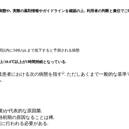
態や､ 実際の薬剤情報やガイドラインを確認の上､ 利用者の判断と責任でご
8時間以内に500/μLまで低下すると予測される病態
上/38.0℃以上が1時間持続となっている.
患者における次の病態を指す¹⁾. ただしあくまで一般的な基準
.
菌)が代表的な原因菌.
発熱初期の原因なることは稀.
速に行われる必要がある.