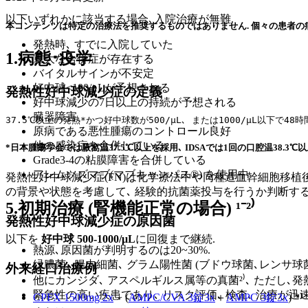
以下いずれかに該当する場合､入院治療が無難.
本コンテンツは特定の治療法を推奨するものではありません. 個々の患者の病
発熱時､ すでに入院していた
1.病態･疫学
重大な合併症が存在する
バイタルサインが不安定
好中球<100/μLが予想される
発熱性好中球減少症の定義
好中球減少の7日以上の持続が予想される
臓器障害
37.5℃以上の発熱*かつ好中球数が500/μL､ または1000/μL以下で4
原病である悪性腫瘍のコントロール良好
他の感染症を合併している
*日本腫瘍学会では腋窩温37.5℃以上を採用､ IDSAでは1回の口腔温38.3℃以
Grade3-4の粘膜障害を合併している
アレムツズマブ(マブキャンパス®) を使用中
発熱性好中球減少症(FN)は化学療法中や同種造血幹細胞移植後
の背景や状態を考慮して､ 経験的抗菌薬投与を行うか判断する
5.初期治療 (腎機能正常の場合)
¹⁻²⁾
発熱性好中球減少症の原因菌
以下を
好中球 500-1000/μL
に回復まで継続.
熱源､原因菌が判明するのは20~30%.
緑膿菌､ 腸内細菌､ グラム陽性菌 (ブドウ球菌､レンサ球
外来経口治療例
他にカンジダ､ アスペルギルス属等の真菌²⁾､ ただし､
緊急性の高い疾患であり､ リスク評価､ 検査､ 治療が迅
CPFX 1500mg 2x
+ (
AMPC/CVA 3錠3x
＋
AMPC 3錠3x
) *¹