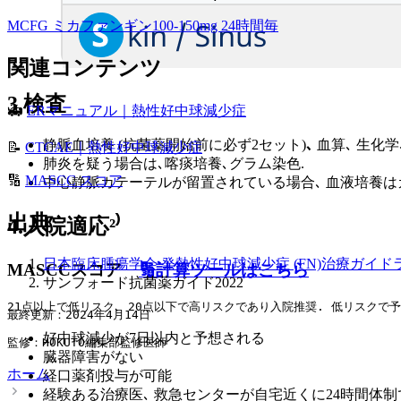
MCFG ミカファンギン100-150mg 24時間毎
関連コンテンツ
3.検査
🚑
ERマニュアル｜熱性好中球減少症
静脈血培養 (抗菌薬開始前に必ず2セット)
､
血算､ 生化学
📝
CTCAE｜熱性好中球減少症
肺炎を疑う場合は､喀痰培養､グラム染色.
🔢
MASCC スコア
中心静脈カテーテルが留置されている場合､ 血液培養はカ
出典
4.入院適応²⁾
日本臨床腫瘍学会 発熱性好中球減少症 (FN)治療ガイド
MASCCスコア
🔢計算ツールはこちら
サンフォード抗菌薬ガイド2022
21点以上で低リスク､ 20点以下で高リスクであり入院推奨. 低リスクで
最終更新：2024年4月14日
好中球減少が7日以内と予想される
監修：HOKUTO編集部監修医師
臓器障害がない
ホーム
経口薬剤投与が可能
経験ある治療医､ 救急センターが自宅近くに24時間体制