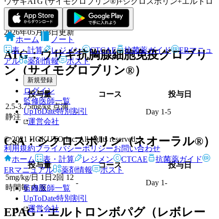
ウサギATG (サイモグロブリン®)+シクロスポリン+エルトロ
ンボパグ
非腫瘍性疾患 > 再生不良性貧血
2026年05月08日
更新
ホーム
ノート
表・計算
レジメン
CTCAE
抗菌薬ガイド
ERマニュ
ATG：ウサギ抗胸腺細胞免疫グロブリ
アル
薬剤情報
ポスト
ン（サイモグロブリン®）
新規登録
ログイン
投与量
コース
投与日
監修医師一覧
2.5-3.75mg/kg 点滴
UpToDate特別割引
-
Day 1-5
静注
運営会社
© 2021 HOKUTO Inc. All rights reserved.
CsA：シクロスポリン（ネオーラル®）
利用規約
プライバシーポリシー
お問い合わせ
ホーム
表・計算
レジメン
CTCAE
抗菌薬ガイド
投与量
コース
投与日
ERマニュアル
薬剤情報
ポスト
5mg/kg/日 1日2回 12
-
Day 1-
時間毎 内服
監修医師一覧
UpToDate特別割引
運営会社
EPAG：エルトロンボパグ（レボレー