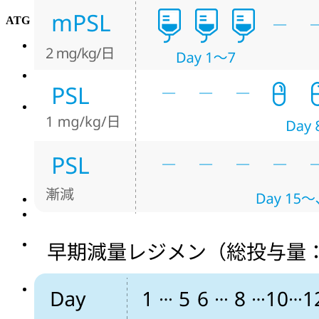
ATG
現在
ウサギATG (サイモグロブリンⓇ)
以外に
ウマATG
(アトガム®)
も使用可能となっている.
ウサギATGは2.5~3.75 mg/kgを5日間投与. 2.5mg/kgが推
奨されている.¹⁾
日本､ 韓国､ 中国天津の国際共同前方視的比較試験によ
り､
サイモグロブリンⓇの投与量は2.5mg/kgと3.5mg/kg
間で有効率・生存率に差がない
ことが示された.³⁾ トロ
ンボポエチン受容体作動薬を併用することによる上乗
せ効果も期待できることから敢えて高用量のATGを投
与する必然性に乏しいとされている.¹⁾
アナフィラキシー等の過敏症状
を起こすことがある.
生理食塩液又は5％ブドウ糖注射液500mLで希釈して､
6時間以上かけ緩徐に点滴静注
.
ATGによるアレルギー予防のため､
ATG投与前に解熱
鎮痛薬､ 抗ヒスタミン薬及び､ メチルプレドニゾロン又
はプレドニゾロン1-2mg/kg/日を併用
する.
ステロイドの投与法.