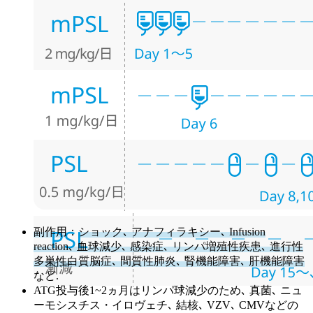
副作用
：
ショック､ アナフィラキシー､ Infusion
reaction､ 血球減少､ 感染症､ リンパ増殖性疾患､ 進行性
多巣性白質脳症､ 間質性肺炎､ 腎機能障害､ 肝機能障害
など.
ATG投与後1~2ヵ月はリンパ球減少のため､ 真菌､ ニュ
ーモシスチス・イロヴェチ､ 結核､ VZV､ CMVなどの