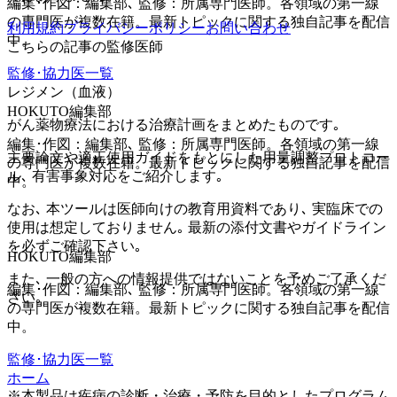
編集･作図：編集部､ 監修：所属専門医師。各領域の第一線
の専門医が複数在籍。最新トピックに関する独自記事を配信
利用規約
プライバシーポリシー
お問い合わせ
中。
こちらの記事の監修医師
監修･協力医一覧
レジメン（血液）
HOKUTO編集部
がん薬物療法における治療計画をまとめたものです｡
編集･作図：編集部､ 監修：所属専門医師。各領域の第一線
主要論文や適正使用ガイドをもとにした用量調整プロトコー
の専門医が複数在籍。最新トピックに関する独自記事を配信
ル､ 有害事象対応をご紹介します｡
中。
なお､ 本ツールは医師向けの教育用資料であり､ 実臨床での
使用は想定しておりません｡ 最新の添付文書やガイドライン
を必ずご確認下さい｡
HOKUTO編集部
また､ 一般の方への情報提供ではないことを予めご了承くだ
編集･作図：編集部､ 監修：所属専門医師。各領域の第一線
さい｡
の専門医が複数在籍。最新トピックに関する独自記事を配信
中。
監修･協力医一覧
ホーム
※本製品は疾病の診断・治療・予防を目的としたプログラム