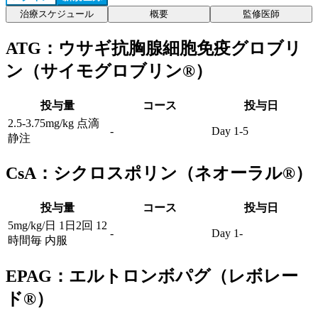
治療スケジュール
概要
監修医師
ATG：ウサギ抗胸腺細胞免疫グロブリ
ン（サイモグロブリン®）
投与量
コース
投与日
2.5-3.75mg/kg 点滴
-
Day 1-5
静注
CsA：シクロスポリン（ネオーラル®）
投与量
コース
投与日
5mg/kg/日 1日2回 12
-
Day 1-
時間毎 内服
EPAG：エルトロンボパグ（レボレー
ド®）