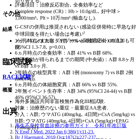
切り替える.
評価項目：治療反応割合､ 全奏効率など
Complete response (CR)：Hb＞10.0g/dL､ 好中球＞
その他
1,000/mm³､ Plt＞10万/mm³ (輸血なし).
G-CSFの併用は推奨されない (感染症併発時に早急な好
結果
中球回復を得たい場合は考慮).¹⁾
メテノロンまたはダナゾール (保険適応外) の追加も可
3ヵ月時点のCR率：A群 10% vs. B群 22%､ OR 3.2
能.
(95%CI 1.3-7.8､ p=0.01).
6ヵ月時点の全奏効率：A群 41% vs B群 68%.
初回奏効が得られるまでの期間 (中央値)：A群 8.8ヶ月
臨床試験
vs B群 3.0ヶ月.
2年時点の核型異常：A群 1例 (monosomy 7) vs B群 2例
RACE試験
³⁾
(del(13q)).
6ヵ月時点の体細胞変異：A群 66% vs B群 55%.
概要
2年無イベント生存率：A群 34% (95%CI 24-44) vs B群
46% (95%CI 36-57).
海外多施設共同非盲検無作為化III相試験.
対象：治療歴のない重症・最重症AA患者.
出典
介入：A群; ウマATG (40mg/kg､ 4日間)+CsA (5mg/kg) vs
B群; ウマATG (40mg/kg､4日間)+CsA (5mg/kg)+EPAG
再生不良性貧血診療の参照ガイド 令和1年改訂版
(150mg/日).
N Engl J Med. 2022 Jan 6;386(1):11-23.
Br J Haematol. 2019 Oct;187(2):227-237.