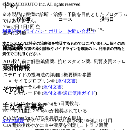
ド®）
© 2021 HOKUTO Inc. All rights reserved.
※本製品は疾病の診断・治療・予防を目的としたプログラム
投与量
コース
投与日
ではありません。
75mg/日 1日1回 空
-
*Day 15-
利用規約
プライバシーポリシー
お問い合わせ
腹時に内服
本コンテンツは特定の治療法を推奨するものではございません. 個々の患
前投薬
者の病態や､ 実際の薬剤情報やガイドラインを確認の上､ 利用者の判断と
責任でご利用ください.
ATG投与前に解熱鎮痛薬､ 抗ヒスタミン薬､ 副腎皮質ステロ
薬剤情報
イドを使用.
ステロイドの投与法の詳細は概要欄を参照.
サイモグロブリン® (
添付文書
)
ネオーラル® (
添付文書
)
その他
レボレード® (
添付文書
/
適正使用ガイド
)
rATGは 2.5 (~3.75) mg/kgを5日間投与.
主な有害事象
rATGの用量は2.5mg/kgが推奨されている.
CsAは5mg/kgをATG投与初日から開始.
RACE試験
²⁾のATG+CsA+EPAG群 (B群) 96例より引用.
CsA開始後速やかに血中濃度を測定し､ トラフ濃度