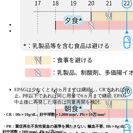
を確認した上でできるだけ早期から併用する
ことが推
奨されている.¹⁾ 従って､ Day15又はDay1にEPAGを開始
するスケジュール画像を載せたがこの限りではない.
食事の前後2時間を避けて空腹時に内服
.
制酸剤､ 乳製品､ ミネラルサプリメント､ 多価陽イオン
を含む製剤との相互作用
があるため､
EPAG服用前4時
間および服用後2時間は摂取を避ける
.
EPAGは少なくとも3ヵ月までは継続し､ CRであれば中
止､ PR以下であれば同じ用量で6ヵ月まで継続. EPAG
中止後に再発した場合は同量再開を検討.
・CR：Hb＞10g/dL､ 好中球数＞1,000/mm³､ Plt＞10万/mm³
・PR：重症再生不良性貧血の基準を満たさない､ 輸血不要､ Hb＞8g/dL､
好中球数＞500/mm³､ Plt＞2万/mm³.