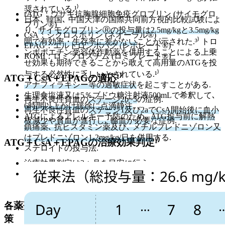
奨されている.¹⁾
rATG：ウサギ抗胸腺細胞免疫グロブリン (サイモグロ
日本､ 韓国､ 中国天津の国際共同前方視的比較試験によ
ブリン®)
り､
サイモグロブリンⓇの投与量は2.5mg/kgと3.5mg/kg
CsA：シクロスポリン (ネオーラル®)
間で有効率・生存率に差がない
ことが示された.³⁾ トロ
EPAG：エルトロンボパグ (レボレード®)
ンボポエチン受容体作動薬を併用することによる上乗
ROMI：ロミプロスチム (ロミプレート®)
せ効果も期待できることから敢えて高用量のATGを投
与する必然性に乏しいとされている.¹⁾
ATG＋CsA＋EPAGの適応¹⁾
アナフィラキシー等の過敏症状
を起こすことがある.
生理食塩液又は5％ブドウ糖注射液500mLで希釈して､
再生不良性貧血の
ステージ2b~5
の症例.
6時間以上かけ緩徐に点滴静注
.
再生不良性貧血の
ステージ1及び2aでCsA開始後に血小
ATGによるアレルギー予防のため､
ATG投与前に解熱
板減少や貧血が進行し､ 輸血が必要
な症例.
鎮痛薬､ 抗ヒスタミン薬及び､ メチルプレドニゾロン又
はプレドニゾロン1-2mg/kg/日を併用
する.
ATG＋CsA＋EPAGの治療効果判定¹⁾
ステロイドの投与法.
治療効果判定は
3ヵ月を目安
に行う.
Late responderのこともあり6ヵ月までは無効と判断せず
に経過を観察する.
各薬剤の特徴、用法・用量、主な副作用とその対
策