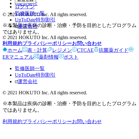
運営会社
ログイン
監修医師一覧
© 2021 HOKUTO Inc. All rights reserved.
UpToDate特別割引
※本製品は疾病の診断・治療・予防を目的としたプログラム
運営会社
ではありません。
© 2021 HOKUTO Inc. All rights reserved.
利用規約
プライバシーポリシー
お問い合わせ
利用規約
プライバシーポリシー
お問い合わせ
ホーム
表・計算
レジメン
CTCAE
抗菌薬ガイド
ERマニュアル
薬剤情報
ポスト
監修医師一覧
UpToDate特別割引
運営会社
© 2021 HOKUTO Inc. All rights reserved.
※本製品は疾病の診断・治療・予防を目的としたプログラム
ではありません。
利用規約
プライバシーポリシー
お問い合わせ