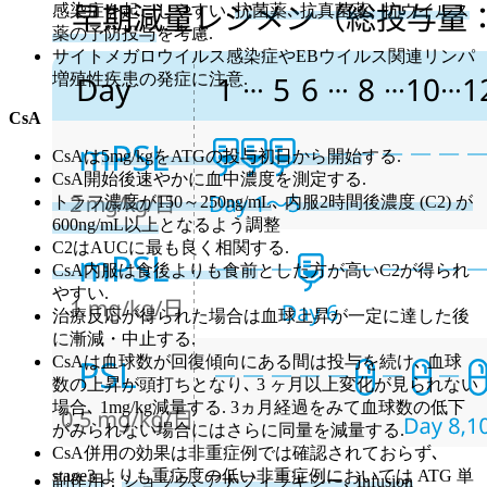
感染症を起こしやすい.
抗菌薬､ 抗真菌薬､ 抗ウイルス
薬の予防投与
を考慮.
サイトメガロウイルス感染症やEBウイルス関連リンパ
増殖性疾患の発症に注意.
CsA
CsAは
5mg/kgをATGの投与初日から開始
する.
CsA開始後速やかに血中濃度を測定する.
トラフ濃度が150～250ng/mL
､
内服2時間後濃度 (C2) が
600ng/mL以上
となるよう調整
C2はAUCに最も良く相関する.
CsA内服は食後よりも食前
とした方が高いC2が得られ
やすい.
治療反応が得られた場合は血球上昇が一定に達した後
に漸減・中止する.
CsAは血球数が回復傾向にある間は投与を続け､ 血球
数の上昇が頭打ちとなり､ 3 ヶ月以上変化が見られない
場合､ 1mg/kg減量する. 3ヵ月経過をみて血球数の低下
がみられない場合にはさらに同量を減量する.
CsA併用の効果は非重症例では確認されておらず､
stage3 よりも重症度の低い非重症例においては ATG 単
副作用
：
ショック､ アナフィラキシー､ Infusion