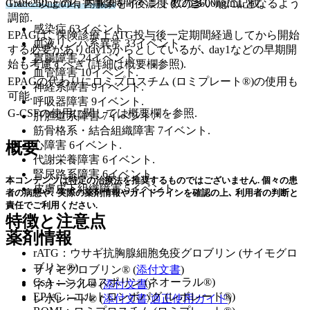
150~250ng/mL､ 内服2時間後濃度 (C2)≧600ng/mLとなるよう
Grade3以上の有害事象
をイベント数の多い順に記載.
調節.
感染症 63イベント.
EPAGは､ 保険診療上ATG投与後一定期間経過してから開始
血液リンパ系異常 33イベント.
する必要がありday15からとしているが､ day1などの早期開
胃腸障害 24イベント.
始も考慮すべき (詳細は概要欄参照).
血管障害 10イベント.
EPAGの代わりにロミプロスチム (ロミプレート®)の使用も
神経系障害 9イベント.
可能.
呼吸器障害 9イベント.
G-CSFの使用に関しては概要欄を参照.
肝胆道系障害 7イベント.
筋骨格系・結合組織障害 7イベント.
概要
心障害 6イベント.
代謝栄養障害 6イベント.
腎尿路系障害 6イベント.
本コンテンツは特定の治療法を推奨するものではございません. 個々の患
皮膚皮下組織障害 5イベント.
者の病態や､ 実際の薬剤情報やガイドラインを確認の上､ 利用者の判断と
責任でご利用ください.
特徴と注意点
薬剤情報
rATG：ウサギ抗胸腺細胞免疫グロブリン (サイモグロ
ブリン®)
サイモグロブリン® (
添付文書
)
CsA：シクロスポリン (ネオーラル®)
ネオーラル® (
添付文書
)
EPAG：エルトロンボパグ (レボレード®)
レボレード® (
添付文書
/
適正使用ガイド
)