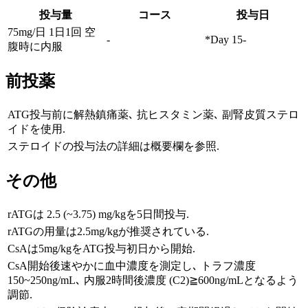
投与量
コース
投与日
75mg/日 1日1回 空
-
*Day 15-
腹時に内服
前投薬
ATG投与前に解熱鎮痛薬､ 抗ヒスタミン薬､ 副腎皮質ステロ
イドを使用.
ステロイドの投与法の詳細は概要欄を参照.
その他
rATGは 2.5 (~3.75) mg/kgを5日間投与.
rATGの用量は2.5mg/kgが推奨されている.
CsAは5mg/kgをATG投与初日から開始.
CsA開始後速やかに血中濃度を測定し､ トラフ濃度
150~250ng/mL､ 内服2時間後濃度 (C2)≧600ng/mLとなるよう
調節.