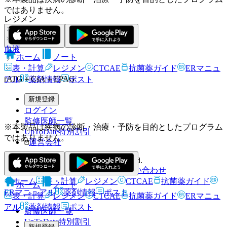
ではありません。
レジメン
血液
ホーム
ノート
表・計算
レジメン
CTCAE
抗菌薬ガイド
ERマニュ
rATG＋CsA＋EPAG
アル
薬剤情報
ポスト
新規登録
ログイン
監修医師一覧
※本製品は疾病の診断・治療・予防を目的としたプログラム
UpToDate特別割引
ではありません。
運営会社
© 2021 HOKUTO Inc. All rights reserved.
利用規約
プライバシーポリシー
お問い合わせ
ホーム
表・計算
レジメン
CTCAE
抗菌薬ガイド
ホーム
ノート
ERマニュアル
薬剤情報
ポスト
表・計算
レジメン
CTCAE
抗菌薬ガイド
ERマニュ
アル
薬剤情報
ポスト
監修医師一覧
UpToDate特別割引
新規登録