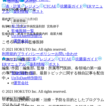
ホーム
ノート
表・計算
レジメン
CTCAE
抗菌薬ガイド
ERマニュ
HOKUTO表･計算ツール
アル
薬剤情報
ポスト
最終更新：2024年1月3日
新規登録
ログイン
執筆担当：北里大学病院薬剤部 宮島律子
監修医師一覧
監修医師：東海大学血液腫瘍内科 扇屋大輔
UpToDate特別割引
運営会社
こちらの記事の監修医師
© 2021 HOKUTO Inc. All rights reserved.
利用規約
プライバシーポリシー
お問い合わせ
ホーム
表・計算
レジメン
CTCAE
抗菌薬ガイド
HOKUTO編集部
ERマニュアル
薬剤情報
ポスト
編集･作図：編集部､ 監修：所属専門医師。各領域の第一線
の専門医が複数在籍。最新トピックに関する独自記事を配信
監修医師一覧
中。
UpToDate特別割引
運営会社
© 2021 HOKUTO Inc. All rights reserved.
HOKUTO編集部
※本製品は疾病の診断・治療・予防を目的としたプログラム
ではありません。