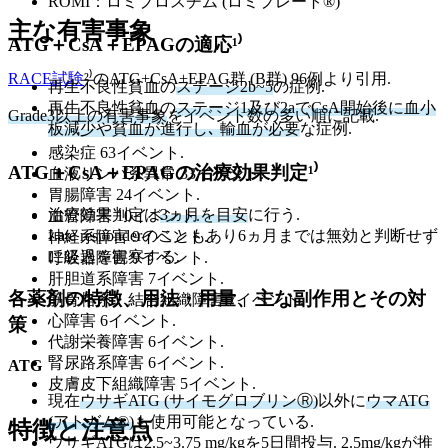
ROMI：ロミプロスチム (ロミプレート®)
主な有害事象
ATG＋CsA＋EPAGの適応¹⁾
RACE試験
²⁾のATG+CsA+EPAG群 (B群) 96例より引用.
再生不良性貧血の
ステージ2b~5
の症例.
再生不良性貧血の
ステージ1及び2aでCsA開始後に血小
Grade3以上の有害事象
をイベント数の多い順に記載.
板減少や貧血が進行し､ 輸血が必要
な症例.
感染症 63イベント.
ATG＋CsA＋EPAGの治療効果判定¹⁾
血液リンパ系異常 33イベント.
胃腸障害 24イベント.
治療効果判定は
3ヵ月を目安
に行う.
血管障害 10イベント.
Late responderのこともあり6ヵ月までは無効と判断せず
神経系障害 9イベント.
に経過を観察する.
呼吸器障害 9イベント.
肝胆道系障害 7イベント.
各薬剤の特徴、用法・用量、主な副作用とその対
筋骨格系・結合組織障害 7イベント.
心障害 6イベント.
策
代謝栄養障害 6イベント.
腎尿路系障害 6イベント.
ATG
皮膚皮下組織障害 5イベント.
現在
ウサギATG (サイモグロブリンⓇ)
以外に
ウマATG
(アトガム®)
も使用可能となっている.
特徴と注意点
ウサギATGは2.5~3.75 mg/kgを5日間投与. 2.5mg/kgが推