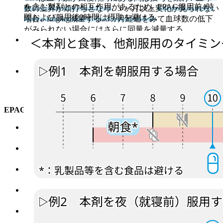
を含む製剤との相互作用
があるため､
EPAG服用前4時
数の上昇が頭打ちとなり､ 3 ヶ月以上変化が見られない
間および服用後2時間は摂取を避ける
.
場合､ 1mg/kg減量する. 3ヵ月経過をみて血球数の低下
がみられない場合にはさらに同量を減量する.
CsA併用の効果は非重症例では確認されておらず､
stage3 よりも重症度の低い非重症例においては ATG 単
剤でもよい可能性がある.
副作用
：
腎機能障害､ 肝機能障害､ 中枢神経系障害 (可
逆性後白質脳症症候群､ 高血圧性脳症など)､ 感染症､
進行性多巣性白質脳症､ 血栓性微小血管障害
など.
EPAG
経口可能な
トロンボポエチン受容体の低分子アゴニス
ト (TPO-RA)
.
TPO受容体の活性化により骨髄幹細胞・前駆細胞・巨
核球の分化・増殖を促進し､ 多系統の血球増加を促す.
EPAGによる
染色体異常陽性細胞の誘発リスクを考慮
してEPAGを併用するか検討する.
ATGとの併用において
､ EPAGは
75mgを1日1回経口投
与
.
EPAGは
保険診療上ATG投与後一定期間経過してから
開始する必要
がある.
ATGによる肝機能障害がないこと