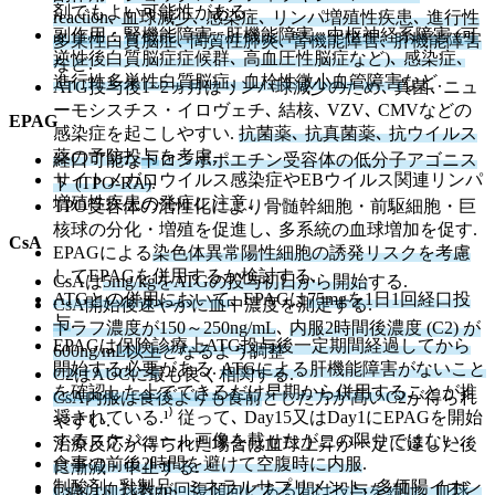
剤でもよい可能性がある.
reaction､ 血球減少､ 感染症､ リンパ増殖性疾患､ 進行性
副作用
：
腎機能障害､ 肝機能障害､ 中枢神経系障害 (可
多巣性白質脳症､ 間質性肺炎､ 腎機能障害､ 肝機能障害
逆性後白質脳症症候群､ 高血圧性脳症など)､ 感染症､
など.
進行性多巣性白質脳症､ 血栓性微小血管障害
など.
ATG投与後1~2ヵ月はリンパ球減少のため､ 真菌､ ニュ
ーモシスチス・イロヴェチ､ 結核､ VZV､ CMVなどの
EPAG
感染症を起こしやすい.
抗菌薬､ 抗真菌薬､ 抗ウイルス
薬の予防投与
を考慮.
経口可能な
トロンボポエチン受容体の低分子アゴニス
サイトメガロウイルス感染症やEBウイルス関連リンパ
ト (TPO-RA)
.
増殖性疾患の発症に注意.
TPO受容体の活性化により骨髄幹細胞・前駆細胞・巨
核球の分化・増殖を促進し､ 多系統の血球増加を促す.
CsA
EPAGによる
染色体異常陽性細胞の誘発リスクを考慮
してEPAGを併用するか検討する.
CsAは
5mg/kgをATGの投与初日から開始
する.
ATGとの併用において
､ EPAGは
75mgを1日1回経口投
CsA開始後速やかに血中濃度を測定する.
与
.
トラフ濃度が150～250ng/mL
､
内服2時間後濃度 (C2) が
EPAGは
保険診療上ATG投与後一定期間経過してから
600ng/mL以上
となるよう調整
開始する必要
がある.
ATGによる肝機能障害がないこと
C2はAUCに最も良く相関する.
を確認した上でできるだけ早期から併用する
ことが推
CsA内服は食後よりも食前
とした方が高いC2が得られ
奨されている.¹⁾ 従って､ Day15又はDay1にEPAGを開始
やすい.
するスケジュール画像を載せたがこの限りではない.
治療反応が得られた場合は血球上昇が一定に達した後
食事の前後2時間を避けて空腹時に内服
.
に漸減・中止する.
制酸剤､ 乳製品､ ミネラルサプリメント､ 多価陽イオン
CsAは血球数が回復傾向にある間は投与を続け､ 血球