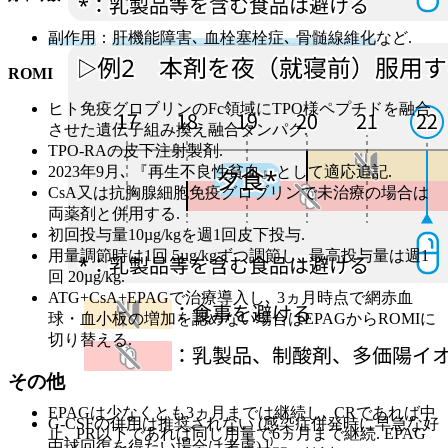
副作用
：
肝機能障害､ 血栓塞栓症､ 骨髄線維化
など.
ROMI
ヒト免疫グロブリンのFc領域にTPO様ペプチドを融合
させた遺伝子組み換え融合タンパク.
TPO-RAの皮下注射製剤.
2023年9月､ 『再生不良性貧血』として適応追記.
CsA又は抗胸腺細胞免疫グロブリンで未治療の場合は
両薬剤と併用する.
初回投与量10µg/kgを週1回皮下投与.
用量調節時は1回 5µg/kgずつ調節し､ 最高投与量は週1
回 20µg/kg.
ATG+CsA+EPAGで治療導入し､ 3ヵ月時点で網赤血
球・血小板の増加を認めない場合はEPAGからROMIに
切り替える.
その他
EPAGは少なくとも3ヵ月までは継続し､ CRであれば中
G-CSFの併用は推奨されない (感染症併発時に早急な好
止､ PR以下であれば同じ用量で6ヵ月まで継続. EPAG
中球回復を得たい場合は考慮).¹⁾