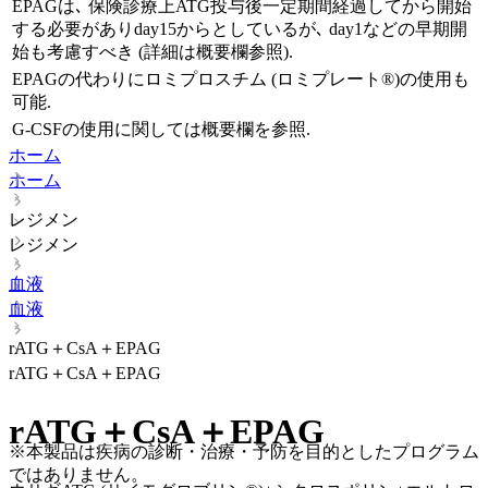
EPAGは､ 保険診療上ATG投与後一定期間経過してから開始
する必要がありday15からとしているが､ day1などの早期開
始も考慮すべき (詳細は概要欄参照).
EPAGの代わりにロミプロスチム (ロミプレート®)の使用も
可能.
G-CSFの使用に関しては概要欄を参照.
ホーム
ホーム
レジメン
レジメン
血液
血液
rATG＋CsA＋EPAG
rATG＋CsA＋EPAG
rATG＋CsA＋EPAG
※本製品は疾病の診断・治療・予防を目的としたプログラム
ではありません。