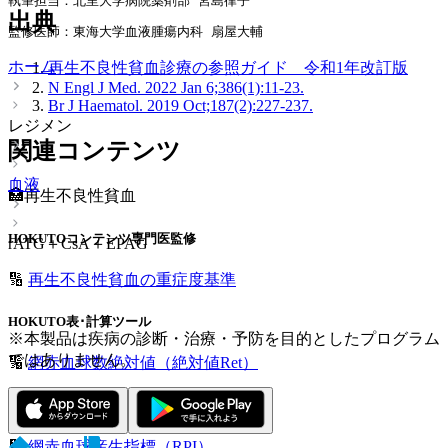
執筆担当：北里大学病院薬剤部 宮島律子
出典
監修医師：東海大学血液腫瘍内科 扇屋大輔
ホーム
再生不良性貧血診療の参照ガイド 令和1年改訂版
N Engl J Med. 2022 Jan 6;386(1):11-23.
Br J Haematol. 2019 Oct;187(2):227-237.
レジメン
関連コンテンツ
血液
🏥再生不良性貧血
HOKUTOコンテンツ専門医監修
rATG＋CsA＋EPAG
🔢
再生不良性貧血の重症度基準
HOKUTO表･計算ツール
※本製品は疾病の診断・治療・予防を目的としたプログラム
ではありません。
🔢
網赤血球数絶対値（絶対値Ret）
HOKUTO表･計算ツール
🔢
網赤血球産生指標（RPI）