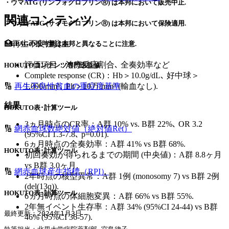
・ウマATG (リンフォグロブリンⓇ) は本邦において販売中止.
関連コンテンツ
・ウサギATG (サイモグロブリンⓇ) は本邦において保険適用.
🏥再生不良性貧血
・EPAGの投与量は本邦と異なることに注意.
評価項目：治療反応割合､ 全奏効率など
HOKUTOコンテンツ専門医監修
Complete response (CR)：Hb＞10.0g/dL､ 好中球＞
1,000/mm³､ Plt＞10万/mm³ (輸血なし).
🔢
再生不良性貧血の重症度基準
結果
HOKUTO表･計算ツール
3ヵ月時点のCR率：A群 10% vs. B群 22%､ OR 3.2
🔢
網赤血球数絶対値（絶対値Ret）
(95%CI 1.3-7.8､ p=0.01).
6ヵ月時点の全奏効率：A群 41% vs B群 68%.
HOKUTO表･計算ツール
初回奏効が得られるまでの期間 (中央値)：A群 8.8ヶ月
vs B群 3.0ヶ月.
🔢
網赤血球産生指標（RPI）
2年時点の核型異常：A群 1例 (monosomy 7) vs B群 2例
(del(13q)).
HOKUTO表･計算ツール
6ヵ月時点の体細胞変異：A群 66% vs B群 55%.
2年無イベント生存率：A群 34% (95%CI 24-44) vs B群
最終更新：2024年1月3日
46% (95%CI 36-57).