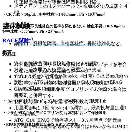
中止後に再発した場合は同量再開を検討.
メテノロンまたはダナゾール (保険適応外) の追加も可
能.
・CR：Hb＞10g/dL､ 好中球数＞1,000/mm³､ Plt＞10万/mm³
臨床試験
・PR：重症再生不良性貧血の基準を満たさない､ 輸血不要､ Hb＞8g/dL､
好中球数＞500/mm³､ Plt＞2万/mm³.
RACE試験
³⁾
副作用
：
肝機能障害､ 血栓塞栓症､ 骨髄線維化
など.
概要
ROMI
海外多施設共同非盲検無作為化III相試験.
ヒト免疫グロブリンのFc領域にTPO様ペプチドを融合
対象：治療歴のない重症・最重症AA患者.
させた遺伝子組み換え融合タンパク.
介入：A群; ウマATG (40mg/kg､ 4日間)+CsA (5mg/kg) vs
TPO-RAの皮下注射製剤.
B群; ウマATG (40mg/kg､4日間)+CsA (5mg/kg)+EPAG
2023年9月､ 『再生不良性貧血』として適応追記.
(150mg/日).
CsA又は抗胸腺細胞免疫グロブリンで未治療の場合は
両薬剤と併用する.
・ウマATG (リンフォグロブリンⓇ) は本邦において販売中止.
初回投与量10µg/kgを週1回皮下投与.
用量調節時は1回 5µg/kgずつ調節し､ 最高投与量は週1
・ウサギATG (サイモグロブリンⓇ) は本邦において保険適用.
回 20µg/kg.
ATG+CsA+EPAGで治療導入し､ 3ヵ月時点で網赤血
・EPAGの投与量は本邦と異なることに注意.
球・血小板の増加を認めない場合はEPAGからROMIに